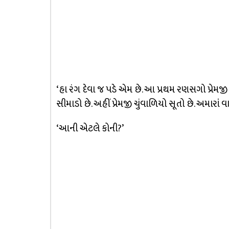
‘હા રંગ દેવા જ પડે એમ છે. આ પ્રથમ રણસગો પ્રેમ
સીમાડો છે. અહીં પ્રેમજી ચુંવાળિયો સૂતો છે. અમાર
‘આની એટલે કોની?’