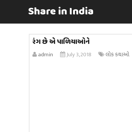
Share in India
રંગ છે એ પાળિયાઓને
admin
July 3, 2018
લોક કથાઓ