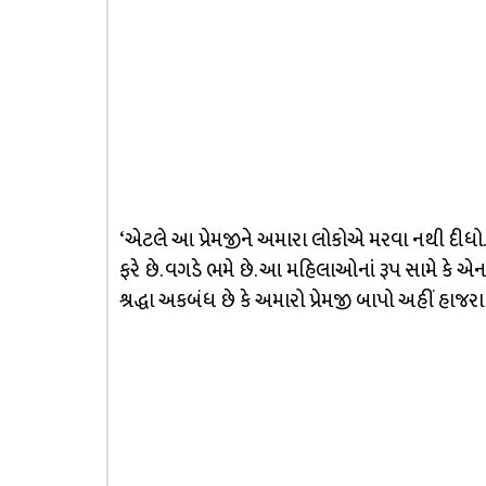
‘એટલે આ પ્રેમજીને અમારા લોકોએ મરવા નથી દીધો.
ફરે છે. વગડે ભમે છે. આ મહિલાઓનાં રૂપ સામે કે એ
શ્રદ્ધા અકબંધ છે કે અમારો પ્રેમજી બાપો અહીં હાજ