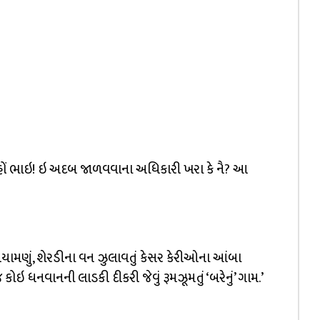
હોં ભાઇ! ઇ અદબ જાળવવાના અધિકારી ખરા કે નૈ? આ
રિળયામણું, શેરડીના વન ઝુલાવતું કેસર કેરીઓના આંબા
કોઇ ધનવાનની લાડકી દીકરી જેવું રૂમઝૂમતું ‘બરેનું’ ગામ.’