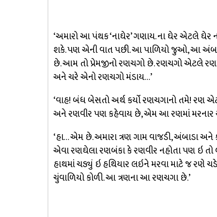
‘અમારો આ પંથક ‘નાઘેર’ ગણાય. ના ઘેર એટલે ઘેર
શકે. પણ એની વાત પછી. આ પાળિયો જુઓ, આ અંબાડા
છે. આમ તો પ્રેમજીનો રણચગો છે. રણચગો એટલે રણ
અને ચરે એનો રણચગો મંડાય…’
‘વાહ! બંધ બેસતો અર્થ કર્યો રણચગાનો તમે! રણ 
અને રણવીર પણ કહેવાય છે, એમ આ રણમાં મરના
‘હા… એમ છે. અમારા ત્રણ ગામ વાજડી, અંબાડા અને ક
એવા રણઘેલા રણબંકા કે રણવીર નહોતા પણ ઇ તો
હાથમાં ચડ્યું ઇ હથિયાર લઇને મરવા માટે જ રણ
ચુંવાળિયો કોળી. આ ત્રણના આ રણચગા છે.’