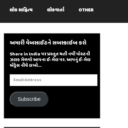
લોક સાહિત્ય
લોકવાર્તા
OTHER
અમારી વેબસાઈટને સબસ્ક્રાઇબ કરો
Share in India પર પ્રસ્તુત થતી નવી પોસ્ટની
ઝલક મેળવો આપના ઈ-મેલ પર. આપનું ઈ-મેલ
એડ્રેસ નીચે લખો...
Email
Address
Subscribe