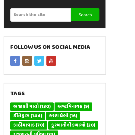
Search
FOLLOW US ON SOCIAL MEDIA
TAGS
અજાણી વાતો
(130)
અષ્ટવિનાયક
(9)
ઈતિહાસ
(144)
કરણ ઘેલો
(16)
કાઠીયાવાડ
(70)
કુરબાનીની કથાઓ
(20)
ગુજરાતની ગરિમા
(33)