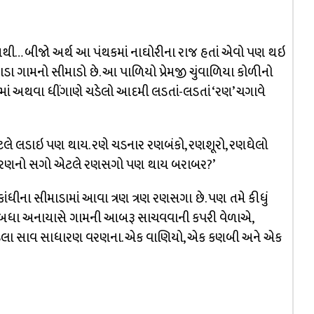
 નથી… બીજો અર્થ આ પંથકમાં નાઘોરીના રાજ હતાં એવો પણ થઇ
 ગામનો સીમાડો છે. આ પાળિયો પ્રેમજી ચુંવાળિયા કોળીનો
માં અથવા ધીંગાણે ચડેલો આદમી લડતાં-લડતાં ‘રણ’ ચગાવે
એટલે લડાઇ પણ થાય. રણે ચડનાર રણબંકો, રણશૂરો, રણઘેલો
ર રણનો સગો એટલે રણસગો પણ થાય બરાબર?’
ાંધીના સીમાડામાં આવા ત્રણ ત્રણ રણસગા છે. પણ તમે કીધું
 બધા અનાયાસે ગામની આબરૂ સાચવવાની કપરી વેળાએ,
ે ચડેલા સાવ સાધારણ વરણના. એક વાણિયો, એક કણબી અને એક