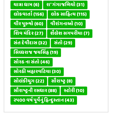
યાત્રા ધામ
(6)
રા' ગંગાજળિયો
(31)
લોકવાર્તા
(156)
લોક સાહિત્ય
(115)
વીર પુરુષો
(60)
વીરાંગનાઓ
(10)
શિવ મંદિર
(27)
શૈલેશ સગપરીયા
(7)
સંત દેવીદાસ
(32)
સંતો
(29)
સિધ્ધરાજ જયસિંહ
(19)
સોરઠ ના સંતો
(46)
સોરઠી બહારવટિયા
(30)
સોલંકીયુગ
(22)
સૌરાષ્ટ્ર
(8)
સૌરાષ્ટ્રની રસધાર
(88)
સ્ટોરી
(10)
૨૫૦૦ વર્ષ પૂર્વેનું હિન્દુસ્તાન
(43)