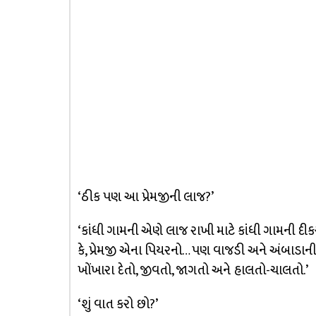
‘ઠીક પણ આ પ્રેમજીની લાજ?’
‘કાંધી ગામની એણે લાજ રાખી માટે કાંધી ગામની દીકર
કે, પ્રેમજી એના પિયરનો… પણ વાજડી અને અંબાડાની 
ખોંખારા દેતો, જીવતો, જાગતો અને હાલતો-ચાલતો.’
‘શું વાત કરો છો?’