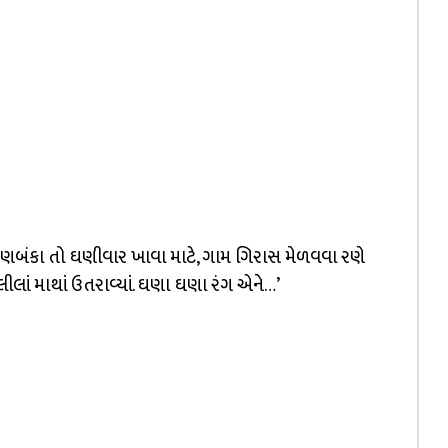
રણબંકા તો ઘણીવાર ખાવા માટે, ગામ ગિરાસ મેળવવા રણે
ં માથાં ઉતરાવ્યાં. ઘણા ઘણા રંગ એને…’