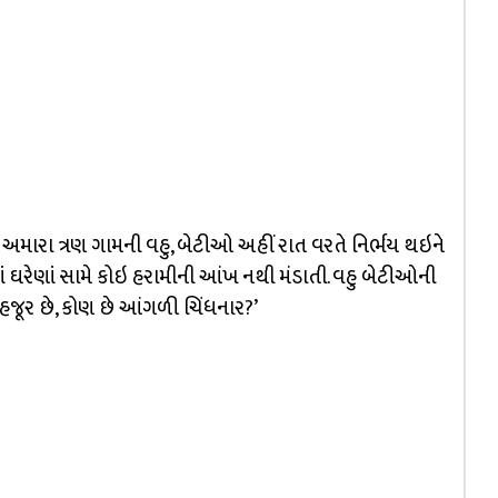
 અમારા ત્રણ ગામની વહુ, બેટીઓ અહીં રાત વરતે નિર્ભય થઇને
નાં ઘરેણાં સામે કોઇ હરામીની આંખ નથી મંડાતી. વહુ બેટીઓની
રાહજૂર છે, કોણ છે આંગળી ચિંધનાર?’