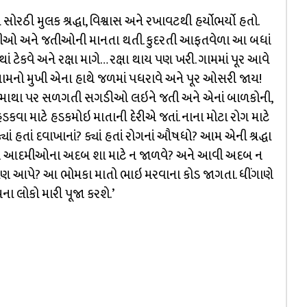
સોરઠી મુલક શ્રદ્ધા, વિશ્વાસ અને રખાવટથી હર્યોભર્યો હતો.
, સતીઓ અને જતીઓની માનતા થતી. કુદરતી આફતવેળા આ બધાં
ટેકવે અને રક્ષા માગે… રક્ષા થાય પણ ખરી. ગામમાં પૂર આવે
 ગામનો મુખી એના હાથે જળમાં પધરાવે અને પૂર ઓસરી જાય!
માથા પર સળગતી સગડીઓ લઇને જતી અને એનાં બાળકોની,
 હડકવા માટે હડકમોઇ માતાની દેરીએ જતાં. નાના મોટા રોગ માટે
ક્યાં હતાં દવાખાનાં? ક્યાં હતાં રોગનાં ઔષધો? આમ એની શ્રદ્ધા
ન આદમીઓના અદબ શા માટે ન જાળવે? અને આવી અદબ ન
કોણ આપે? આ ભોમકા માતો ભાઇ મરવાના કોડ જાગતા. ધીંગાણે
ના લોકો મારી પૂજા કરશે.’