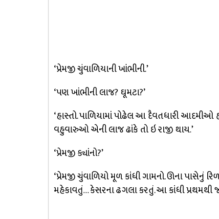
‘પ્રેમજી ચુંવાળિયાની ખાંભીની.’
‘પણ ખાંભીની લાજ? ઘૂમટા?’
‘હાસ્તો. પાળિયામાં પોઢેલ આ દૈવતધારી આદમીઓ 
વહુવારુઓ એની લાજ ઢાંકે તો ઇ રાજી થાય.’
‘પ્રેમજી ક્યાંનો?’
‘પ્રેમજી ચુંવાળિયો મૂળ કાંધી ગામનો. ઊના પાસેનું 
મહેકાવતું… કેસરના ઢગલા કરતું. આ કાંધી પ્રથમથી જ 