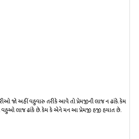
ીઓ જો અહીં વહુવારુ તરીકે આવે તો પ્રેમજીની લાજ ન ઢાંકે. કેમ
વહુઓ લાજ ઢાંકે છે. કેમ કે એને મન આ પ્રેમજી હજી હયાત છે.