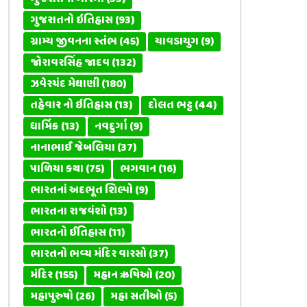
ગુજરાતનો ઇતિહાસ
(93)
ગ્રામ્ય જીવનના સ્તંભ
(45)
ચાવડાયુગ
(9)
જોરાવરસિંહ જાદવ
(132)
ઝવેરચંદ મેઘાણી
(180)
તહેવાર નો ઇતિહાસ
(13)
દોલત ભટ્ટ
(44)
ધાર્મિક
(13)
નવદુર્ગા
(9)
નાનાભાઈ જેબલિયા
(37)
પાળિયા કથા
(75)
ભગવાન
(16)
ભારતનાં અદભૂત શિલ્પો
(9)
ભારતના રાજવંશો
(13)
ભારતનો ઈતિહાસ
(11)
ભારતનો ભવ્ય મંદિર વારસો
(37)
મંદિર
(155)
મહાન ઋષિઓ
(20)
મહાપુરુષો
(26)
મહા સતીઓ
(5)