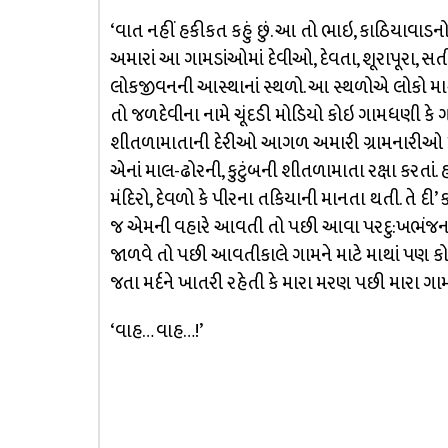
‘વાત નહીં હકીકત કહું છું. આ તો ભાઇ, કાઠિયાવાડનો 
અમારાં આ ગામડાંઓમાં દેવીઓ, દેવતા, શૂરાપૂરા
લોકજીવનની આસ્થાનાં સ્થળો. આ સ્થળોએ લોકો માથાં 
તો જળદેવીના નામે ચૂંદડી મોડિયો કોઇ ગામધણી કે
શીતળામાતાની દેરીઓ આગળ અમારી ગ્રામનારીઓ 
એનાં માલ-ઢોરની, કુટુંબની શીતળામાતા રક્ષા કરતાં.
મંદિરો, દેવળો કે પીરના તકિયાની માનતા થતી. તે દી’ 
જ એમની વહારે આવતી તો પછી આવા પરદુ:ખભંજ
જાળવે તો પછી આવતીકાલે ગામને માટે માથાં પણ 
જતા મર્દને ખાતરી રહેતી કે મારા મરણ પછી મારા ગામ
‘વાહ… વાહ…!’