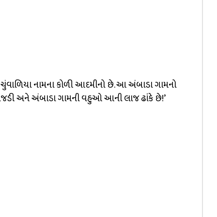
જી ચુંવાળિયા નામના કોળી આદમીનો છે. આ અંબાડા ગામનો
ાં વાજડી અને અંબાડા ગામની વહુઓ આની લાજ ઢાંકે છે!’