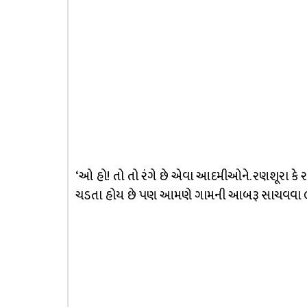
‘ઓ હો! તો તો રંગે છે એવા આદમીઓને. રણશૂરા કે 
ચડતા હોય છે પણ આમણે ગામની આબરૂ સાચવવા લીલા