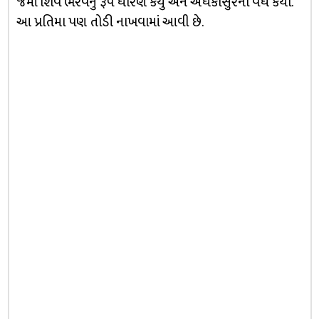
જેમાં શિવે ભૈરવનું રૂપ ધારણ કર્યું અને અંધકાસુરનો વધ કર્યો.
આ પ્રતિમા પણ તોડી નાખવામાં આવી છે.