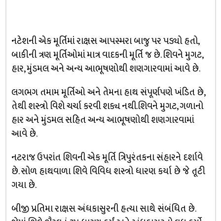
નટેશની એક મૂર્તિમાં રાક્ષસ આપસ્મરા બાજુ પર પડ્યો હતો,
બાકીની ત્રણ મૂર્તિઓમાં માત્ર વાદકની મૂર્તિ જ છે. શિવને મુગટ,
હાર, મુંડમલ અને અન્ય આભૂષણોથી શણગારવામાં આવે છે.
લગભગ તમામ મૂર્તિઓ અને તેમના હાથ સંપૂર્ણપણે ખંડિત છે,
તેથી શસ્ત્રો વિશે ચર્ચા કરવી શક્ય નથી.શિવને મુગટ, ગળાનો
હાર અને મુંડમલ સહિત અન્ય આભૂષણોથી શણગારવામાં
આવે છે.
નટરાજ ઉપરાંત શિવની એક મૂર્તિ ત્રિપુરંતકના સંહારને દર્શાવે
છે. સોળ હાથવાળા શિવે વિવિધ શસ્ત્રો ધારણ કર્યા છે જે તૂટી
ગયા છે.
બીજી પ્રતિમા રાક્ષસ અંધકાસુરની હત્યા સાથે સંબંધિત છે.