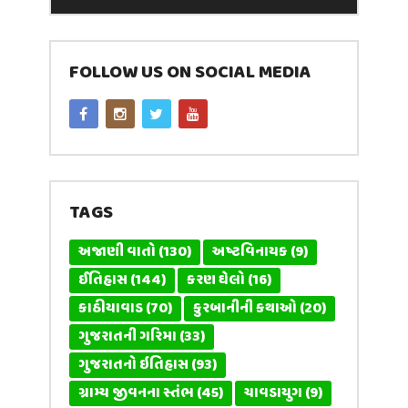
FOLLOW US ON SOCIAL MEDIA
TAGS
અજાણી વાતો
(130)
અષ્ટવિનાયક
(9)
ઈતિહાસ
(144)
કરણ ઘેલો
(16)
કાઠીયાવાડ
(70)
કુરબાનીની કથાઓ
(20)
ગુજરાતની ગરિમા
(33)
ગુજરાતનો ઇતિહાસ
(93)
ગ્રામ્ય જીવનના સ્તંભ
(45)
ચાવડાયુગ
(9)