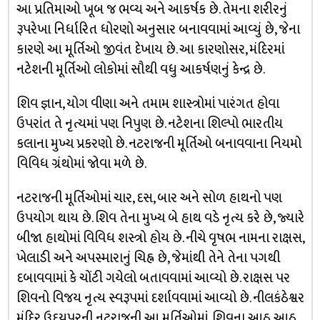
આ પ્રતિમાઓ ખૂબ જ ભવ્ય અને આકર્ષક છે. તેમના શરીરનું
રૂપરેખા નિર્ધારિત ધોરણો અનુસાર બનાવવામાં આવ્યું છે, જેના
કારણે આ મૂર્તિઓ જીવંત દેખાય છે. આ કારણોસર, મંદિરમાં
નટેશની મૂર્તિઓ લોકોમાં સૌથી વધુ આકર્ષણનું કેન્દ્ર છે.
શિવ જ્ઞાન, યોગ વીણા અને તમામ શાસ્ત્રોમાં પારંગત હોવા
ઉપરાંત તે નૃત્યમાં પણ નિપુણ છે. નટેશના શિલ્પો ભારતીય
કલાના મુખ્ય પ્રકરણો છે. નટરાજની મૂર્તિઓ બનાવવાના નિયમો
વિવિધ ગ્રંથોમાં જોવા મળે છે.
નટરાજની મૂર્તિઓમાં ચાર, દસ, બાર અને સોળ હાથનો પણ
ઉપયોગ થાય છે. શિવ તેના મુખ્ય બે હાથ વડે નૃત્ય કરે છે, જ્યારે
બીજા હાથોમાં વિવિધ શસ્ત્રો હોય છે. નીચે વૃષભ નામના રાક્ષસ,
ખેલાડી અને અપસ્મારાનું ચિહ્ન છે, જેમાંથી તેને તેના પગથી
દબાવવામાં કે ચોંટી ગયેલો બતાવવામાં આવ્યો છે. રાક્ષસ પર
શિવનો વિજય નૃત્ય સ્વરૂપમાં દર્શાવવામાં આવ્યો છે. નીલકંઠેશ્વર
મંદિર ઉદયપુરની નટરાજની આ મૂર્તિઓમાં, શિવના આઠ આઠ