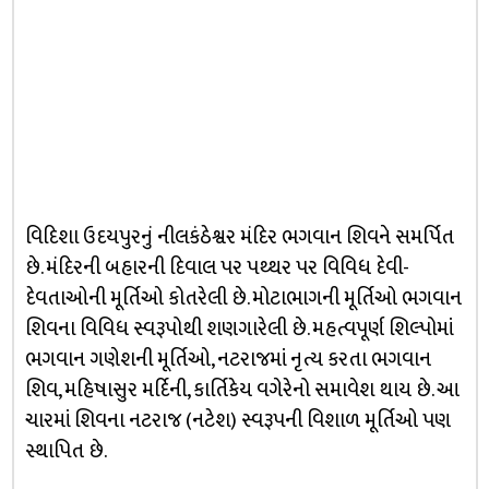
વિદિશા ઉદયપુરનું નીલકંઠેશ્વર મંદિર ભગવાન શિવને સમર્પિત
છે. મંદિરની બહારની દિવાલ પર પથ્થર પર વિવિધ દેવી-
દેવતાઓની મૂર્તિઓ કોતરેલી છે. મોટાભાગની મૂર્તિઓ ભગવાન
શિવના વિવિધ સ્વરૂપોથી શણગારેલી છે. મહત્વપૂર્ણ શિલ્પોમાં
ભગવાન ગણેશની મૂર્તિઓ, નટરાજમાં નૃત્ય કરતા ભગવાન
શિવ, મહિષાસુર મર્દિની, કાર્તિકેય વગેરેનો સમાવેશ થાય છે. આ
ચારમાં શિવના નટરાજ (નટેશ) સ્વરૂપની વિશાળ મૂર્તિઓ પણ
સ્થાપિત છે.