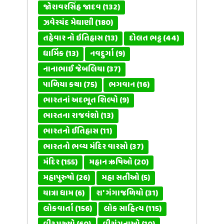
જોરાવરસિંહ જાદવ
(132)
ઝવેરચંદ મેઘાણી
(180)
તહેવાર નો ઇતિહાસ
(13)
દોલત ભટ્ટ
(44)
ધાર્મિક
(13)
નવદુર્ગા
(9)
નાનાભાઈ જેબલિયા
(37)
પાળિયા કથા
(75)
ભગવાન
(16)
ભારતનાં અદભૂત શિલ્પો
(9)
ભારતના રાજવંશો
(13)
ભારતનો ઈતિહાસ
(11)
ભારતનો ભવ્ય મંદિર વારસો
(37)
મંદિર
(155)
મહાન ઋષિઓ
(20)
મહાપુરુષો
(26)
મહા સતીઓ
(5)
યાત્રા ધામ
(6)
રા' ગંગાજળિયો
(31)
લોકવાર્તા
(156)
લોક સાહિત્ય
(115)