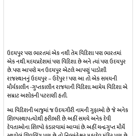
ઉદયપુર પણ ભારતમાં એક નથી તેમ વિદિશા પણ ભારતમાં
એક નથી. મદયપ્રદેશમાં પણ વિદિશા છે અને ત્યાં પણ ઉદયપુર
છે. પણ આપણે મન ઉદયપુર એટલે આપણું પાડોશી
રાજસ્થાનનું ઉદયપુર – ઉદેપુર ! પણ આ તો એક સમયની
મૌર્યકાલીન -ગુપ્તકાલીન રાજધાની વિદિશા. આમેય વિદિશા એ
સમ્રાટ અશોકની પટરાણી હતી.
આ વિદિશની બાજુમાં જ ઉદયગીરી નામની ગુફાઓ છે જે અનેક
શિલ્પસ્થાપત્યોથી હરીભરી છે. અહીં સમયે અનેક દેવી
દેવતાઓના શિલ્પો કંડારવામાં આવ્યાં છે. અહીં ચન્દ્રગુપ્ત મૌર્યે
સ્થાપેલું શિવલિંગ પણ છે તો નિલકંઠેશ્વર મહાદેવ મંદિર પણ છે.