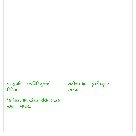
વરાહ પ્રતિમા ઉદયગિરિ ગુફાઓ –
ટાંગીનાથ ધામ – ડુમરી (ગુમલા –
વિદિશા
ઝારખંડ)
“કલેશ્વરી ધામ પરિસર” રક્ષિત સ્મારક
સમુહ — લવાણા