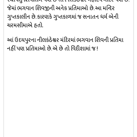
જેમાં ભગવાન શિવજીની અનેક પ્રતિમાઓ છે. આ મન્દિર
ગુપ્તકાલીન છે. કારણકે ગુપ્તકાળમાં જ સનાતન ધર્મ એની
ચરમસીમાએ હતો.
આં ઉદયપુરના નીલકંઠેશ્વર મંદિરમાં ભગવાન શિવની પ્રતિમા
નહીં પણ પ્રતિમાઓ છે. એ છે તો વિદીશામાં જ !