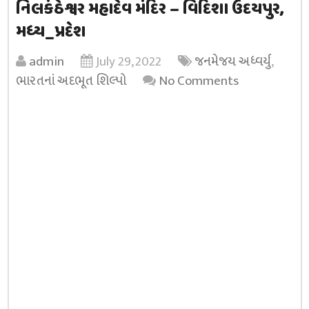
નિલકંઠેશ્વર મહાદેવ મંદિર – વિદિશા ઉદયપુર,
મધ્ય_પ્રદેશ
admin
July 29, 2022
જનમેજય અધ્વર્યુ
,
ભારતનાં અદભૂત શિલ્પો
No Comments