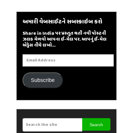
અમારી વેબસાઈટને સબસ્ક્રાઇબ કરો
Share in India પર પ્રસ્તુત થતી નવી પોસ્ટની
ઝલક મેળવો આપના ઈ-મેલ પર. આપનું ઈ-મેલ
એડ્રેસ નીચે લખો...
Email
Address
Subscribe
Search