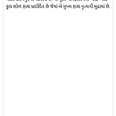
કુલ સોળ હાથ પ્રદર્શિત છે જેમાં બે મુખ્ય હાથ નૃત્યની મુદ્રામાં છે.