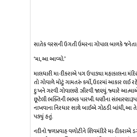
સાતેક વરસની ઉગતી ઉંમરના ગોપાલ બાળકે જનેતાનાં
‘મા, આ આવ્યો.’
માલધારી મા-દીકરાએ પગ ઉપાડ્યા મહાકાલના મંદિર ભ
તો ગોવાળે મોટું ગામતરું કર્યો, ઉદરમાં આકાર લઈ 
દુઃખને ગરવી ગોવાલણે ઝીરવી જાણ્યું. જ્યારે આત્માએ પ
છૂટેલી ભક્તિની ભભક પારખી. ધણીના સંભારણારૂપ
નાખવાના નિરધાર સાથે બાઈએ ગોઠડી બાંધી, આ તે દ
પડ્યું હતું.
નદીનો જળપ્રવાહ વળોટીને શિવમંદિરે મા-દીકરાએ ડગ