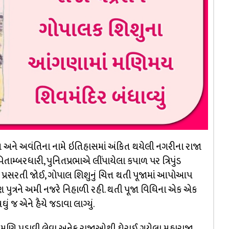
્જૈન અને અવંતિના નામે ઇતિહાસમાં અંકિત થયેલી નગરીના રાજા
તામ્બરધારી, પુનિતપ્રભાએ લીંપાયેલા કપાળ પર ત્રિપુંડ
યતા પ્રસરતી જોઈ, ગોપાલ શિશુનું ચિત્ત થતી પૂજામાં આપોઆપ
પણ પુત્રને અમી નજરે નિહાળી રહી. થતી પૂજા વિધિના એક એક
ં જ એને હૈયે જડાવા લાગ્યું.
િત મણિ પડાવી લેવા અનેક રાજાઓથી ઘેરાઈ ગયેલા મહારાજા