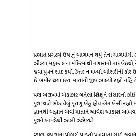
પ્રભાત પ્રગટ્યું. ઉષાનું આગમન થયું તેના થાળમાંથી 
ઝીલ્યા, મહાકાલના મંદિરમાંથી નગારાનો નાદ ઉઠ્યો,
જવા પુત્રને સાદ કર્યો, ઉત્તર ન મળ્યો. ઓસરીની કોર
છે. બપોર થયા છતાં માતાનો જીવ ઝાલ્યો રહ્યો નહિ, તે
પણ અલખમાં એકાકાર બનેલા શિશુને સંસારનો કોઈ સ
પુત્ર જાણે ખોડાયેલું પૂતળું બેઠું હોય એમ બેસી રહ્યો
જ્ઞાનથી અજ્ઞાન એવી માતાને આવેશ આકાશે આંબવા લાગ
પુત્રને બાવડેથી ઝાલી ઝંઝેડ્યો.
વ્હાલા વ્હાલાના પોકારો પાડતો પુત્ર માતા સાથે 