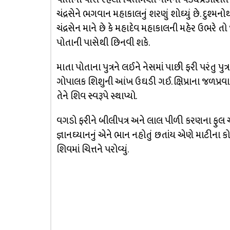
ચંદ્રસેને ભગવાન મહાકાલનું શરણું શોઘ્યું છે. દુશ
ચંદ્રસેન માને છે કે મહાદેવ મહાકાલની મહેર ઉભરે
પોતાની પાસેથી છિનવી શકે.
માતા પોતાના પુત્રને લઈને નેસમાં પાછી ફરી પરંતુ પુત્રન
ગોપાલક શિશુની આંખ ઉઘડી ગઈ. ક્ષિપ્રાના જળપ્રવાહ
તેને શિવ સ્વરૂપે સ્થાપ્યો.
વગડો ફરીને બીલીપત્ર અને લાલ પીળી કરણના ફુલ એ
જ્ઞાનઘ્યાનનું એને ભાન નહોતું છતાંય એણે માટીના ક
શિવમાં ચિત્તને પરોવ્યું.