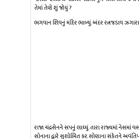
તેમાં તેણે શું જોયું ?
ભગવાન શિવનું મંદિર ભાળ્યું. અંદર રત્નજડાવ ઝગારા મ
રાજા ચંદ્રસેનને સપનું લાઘ્યું. તારા રાજ્યમાં નેસ
સોનાના દ્વારે સુશોભિત કર. સોણાના સંકેતને અવંત