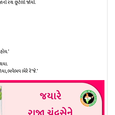
ાજાનો રથ છૂટેલો જોયો.
 હોય.’
થયા.
ળિયા, ભવેભવ ભેરે રે’જે.’