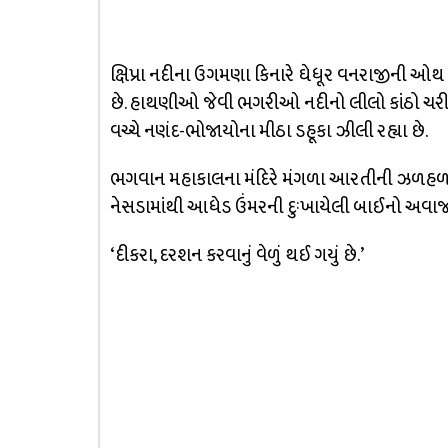
ક્ષિપ્રા નદીના ઉગમણા કિનારે ઘેધૂર વનરાજીની ઓ
છે. હાથણીઓ જેવી ભગરીઓ નદીનો લીલો કાંઠો ચરી 
વચ્ચે નણંદ-ભોજાયોના મીઠા ડહૂકા ઝીલી રહ્યા છે.
ભગવાન મહાકાલના મંદિરે મંગળા આરતીની ઝળહળ જ્ય
નેસડામાંથી આધેડ ઉંમરની દુઃખાયેલી બાઈનો અવાજ
‘દીકરા, દરશન કરવાનું વેળું થઈ ગયું છે.’