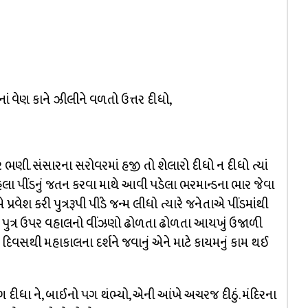
 વેણ કાને ઝીલીને વળતો ઉત્તર દીધો,
ણી. સંસારના સરોવરમાં હજી તો શેલારો દીધો ન દીધો ત્યાં
રહેલા પીંડનું જતન કરવા માથે આવી પડેલા ભરમાન્ડના ભાર જેવા
્રવેશ કરી પુત્રરૂપી પીંડે જન્મ લીધો ત્યારે જનેતાએ પીંડમાંથી
 પુત્ર ઉપર વહાલનો વીંઝણો ઢોળતા ઢોળતા આયખું ઉજાળી
િવસથી મહાકાલના દર્શને જવાનું એને માટે કાયમનું કામ થઈ
 દીધા ને, બાઈનો પગ થંભ્યો, એની આંખે અચરજ દીઠું. મંદિરના