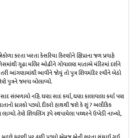
ઝેકોળા કરતા ખરતા કેસરિયા કિરણોને ક્ષિપ્રાના જળ પ્રવાહે
 નેસમાંથી ગૂઢા મલિર ઓઢીને ગોવાલણ માતાએ મંદિરમાં દર્શને
 ઉતરી આંગણામાંથી આવીને જોયું તો પુત્ર શિવમંદિર રચીને બેઠો
ણે પુત્રને જમવા બોલાવ્યો.
ાદ સંભળાયો નહિ. ઘણા સાદ કર્યા, ઘણા કાલાવાલા કર્યા પણ
, માતાનો ધ્રાસ્કો પડ્યો. દીકરો હાથથી જશે કે શું ? અલૌકિક
્યો. તેણે શિવલિંગ રૂપે સ્થપાયેલા પથ્થરને ઉખેડી નાખ્યો,
જવાને બદલે ધરણી પર ઢળી પડ્યો એમજ એની સૂરતા સંધાઈ ગઈ.