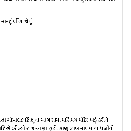
ારતું લીંગ જોયું.
માં વસતા ગોપાલક શિશુના આંગણામાં મણિમય મંદિર ખડું કરીને
િપતિએ ઝીલ્યો. રાજ આજ્ઞા છૂટી. બાણું લાખ માળવાના ધણીનો