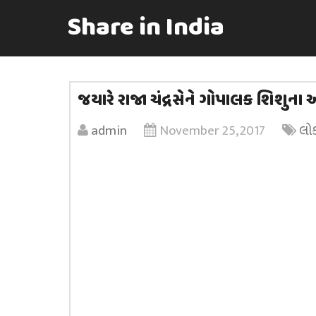
Share in India
જયારે રાજા ચંદ્રસેને ગોપાલક શિશુના 
admin
November 25, 2017
લો