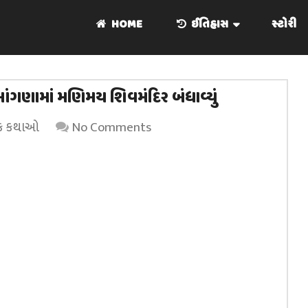
HOME
ઈતિહાસ
સ્ટોરી
આંગણામાં મણિમય શિવમંદિર બંધાવ્યું
ક કથાઓ
No Comments