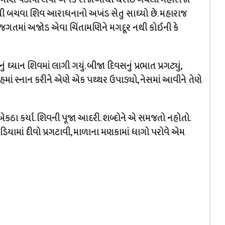
્મનોથી બચવા શિવ આરાધનાનો અખંડ સેતુ સાઘ્યો છે. મહારાજ
 તો જગતમાં અજોડ એવા ચિંતામણિને મગદૂર નથી કોઈની કે
ું ઘ્યાન શિવમાં લાગી ગયું. બીજા દિવસનું પ્રભાત પ્રગટ્યું,
માં સ્નાન કરીને એણે એક પથ્થર ઉપાડ્યો, નેસમાં આવીને તેણે
કઠા કર્યા. શિવની પૂજા આદરી. શબ્દોને એ સમજતો નહોતો.
ોડિયામાં દીવો પ્રગટાવી, માળાના મણકામાં ધાગો પરોવે એમ