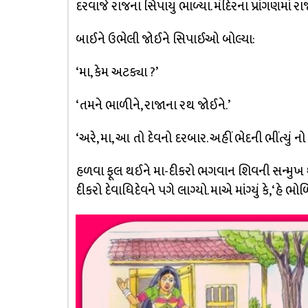
દરવાજે રાજના સિપાયુ ભાળ્યા. મંદિરના પ્રાંગણમાં ર
બાઈને ઉભેલી જોઈને સિપાઈઓ બોલ્યા:
‘મા, કેમ અટક્યા ?’
‘તમને ભાળીને, રાજાના રથ જોઈને.’
‘અરે, મા, આ તો દેવનો દરબાર. અહીં ભેદની ભીંત્યું નો
હળવા ફૂલ થઈને મા-દીકરો ભગવાન શિવની સન્મુખ 
દીકરો દેવાધિદેવને પગે લાગ્યો. માએ માંગ્યું કે, ‘હે ભો