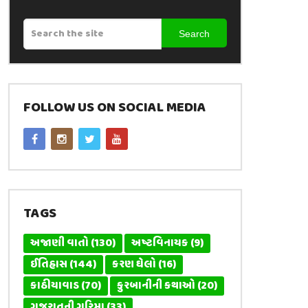
Search
FOLLOW US ON SOCIAL MEDIA
TAGS
અજાણી વાતો
(130)
અષ્ટવિનાયક
(9)
ઈતિહાસ
(144)
કરણ ઘેલો
(16)
કાઠીયાવાડ
(70)
કુરબાનીની કથાઓ
(20)
ગુજરાતની ગરિમા
(33)