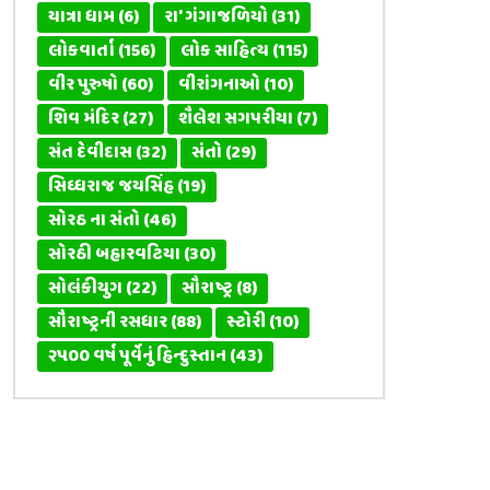
યાત્રા ધામ
(6)
રા' ગંગાજળિયો
(31)
લોકવાર્તા
(156)
લોક સાહિત્ય
(115)
વીર પુરુષો
(60)
વીરાંગનાઓ
(10)
શિવ મંદિર
(27)
શૈલેશ સગપરીયા
(7)
સંત દેવીદાસ
(32)
સંતો
(29)
સિધ્ધરાજ જયસિંહ
(19)
સોરઠ ના સંતો
(46)
સોરઠી બહારવટિયા
(30)
સોલંકીયુગ
(22)
સૌરાષ્ટ્ર
(8)
સૌરાષ્ટ્રની રસધાર
(88)
સ્ટોરી
(10)
૨૫૦૦ વર્ષ પૂર્વેનું હિન્દુસ્તાન
(43)