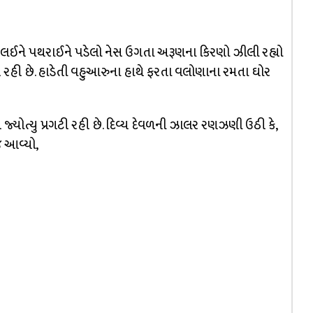
થ લઈને પથરાઈને પડેલો નેસ ઉગતા અરૂણના કિરણો ઝીલી રહ્યો
રહી છે. હાડેતી વહુઆરુના હાથે ફરતા વલોણાના રમતા ઘોર
ોત્યુ પ્રગટી રહી છે. દિવ્ય દેવળની ઝાલર રણઝણી ઉઠી કે,
 આવ્યો,