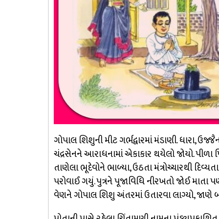
ગોપાલ શિશુની મીટ ગર્ભદ્વારમાં મંડાણી. ધારા, ઉજ
ચંદ્રસેનને આરાધનામાં એકાકાર થયેલો જોયો. પીળા પિ
તાણેલા ભૂદેવોને ભાળ્યા, ઉઠતા મંત્રોચ્ચારથી દિવ્
પરોવાઈ ગયું. પુત્રને પૂજાવિધિ નીરખતો જોઈ માતા 
વેણને ગોપાલ શિશુ અંતરમાં ઉતારવા લાગ્યો, જાણે બઘુ
પોતાની પાસે રહેલા ચિંતામણી નામના પંડ્યપ્રકાશ