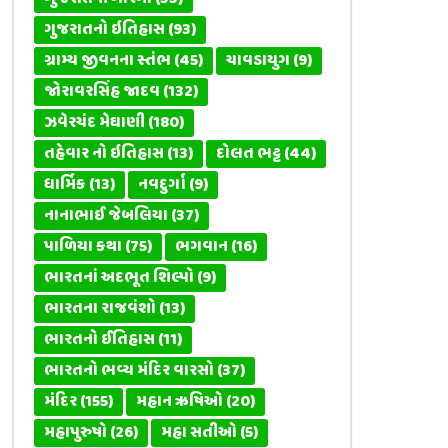
ગુજરાતનો ઇતિહાસ
(93)
ગ્રામ્ય જીવનના સ્તંભ
(45)
ચાવડાયુગ
(9)
જોરાવરસિંહ જાદવ
(132)
ઝવેરચંદ મેઘાણી
(180)
તહેવાર નો ઇતિહાસ
(13)
દોલત ભટ્ટ
(44)
ધાર્મિક
(13)
નવદુર્ગા
(9)
નાનાભાઈ જેબલિયા
(37)
પાળિયા કથા
(75)
ભગવાન
(16)
ભારતનાં અદભૂત શિલ્પો
(9)
ભારતના રાજવંશો
(13)
ભારતનો ઈતિહાસ
(11)
ભારતનો ભવ્ય મંદિર વારસો
(37)
મંદિર
(155)
મહાન ઋષિઓ
(20)
મહાપુરુષો
(26)
મહા સતીઓ
(5)