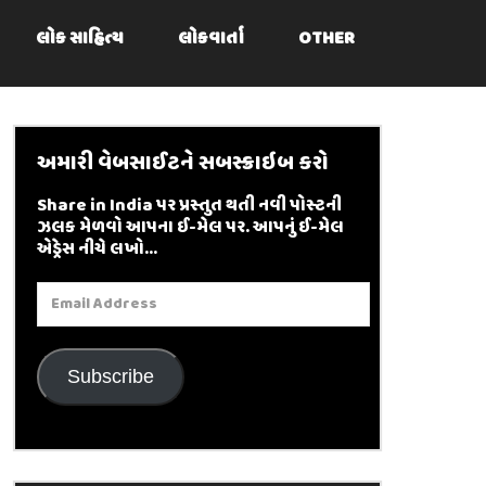
લોક સાહિત્ય
લોકવાર્તા
OTHER
અમારી વેબસાઈટને સબસ્ક્રાઇબ કરો
Share in India પર પ્રસ્તુત થતી નવી પોસ્ટની
ઝલક મેળવો આપના ઈ-મેલ પર. આપનું ઈ-મેલ
એડ્રેસ નીચે લખો...
Email
Address
Subscribe