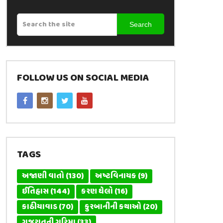
Search
FOLLOW US ON SOCIAL MEDIA
TAGS
અજાણી વાતો
(130)
અષ્ટવિનાયક
(9)
ઈતિહાસ
(144)
કરણ ઘેલો
(16)
કાઠીયાવાડ
(70)
કુરબાનીની કથાઓ
(20)
ગુજરાતની ગરિમા
(33)