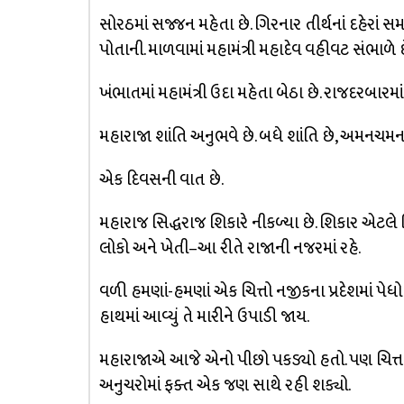
સોરઠમાં સજ્જન મહેતા છે. ગિરનાર તીર્થનાં દહેરાં સમરા
પોતાની. માળવામાં મહામંત્રી મહાદેવ વહીવટ સંભાળે છ
ખંભાતમાં મહામંત્રી ઉદા મહેતા બેઠા છે. રાજદરબારમાં
મહારાજા શાંતિ અનુભવે છે. બધે શાંતિ છે, અમનચમન 
એક દિવસની વાત છે.
મહારાજ સિદ્ધરાજ શિકારે નીકળ્યા છે. શિકાર એટલે શ
લોકો અને ખેતી–આ રીતે રાજાની નજરમાં રહે.
વળી હમણાં-હમણાં એક ચિત્તો નજીકના પ્રદેશમાં પેધો
હાથમાં આવ્યું તે મારીને ઉપાડી જાય.
મહારાજાએ આજે એનો પીછો પકડ્યો હતો. પણ ચિત્તાની 
અનુચરોમાં ફક્ત એક જણ સાથે રહી શક્યો.