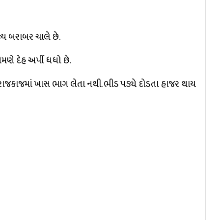
જ્ય બરાબર ચાલે છે.
એમણે દેહ અર્પી ધધો છે.
હવે રાજકાજમાં ખાસ ભાગ લેતા નથી. ભીડ પડ્યે દોડતા હાજર થાય