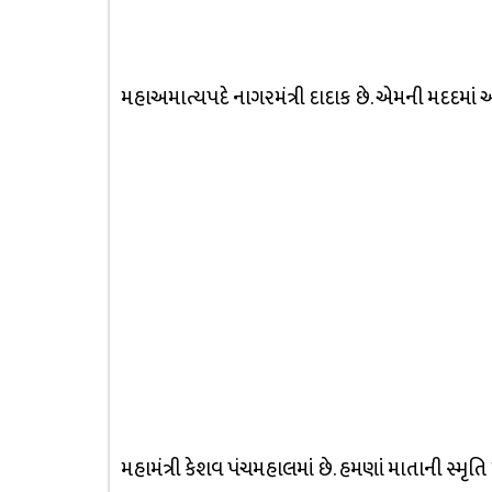
મહાઅમાત્યપદે નાગરમંત્રી દાદાક છે. એમની મદદમાં આખી
મહામંત્રી કેશવ પંચમહાલમાં છે. હમણાં માતાની સ્મૃતિ મ