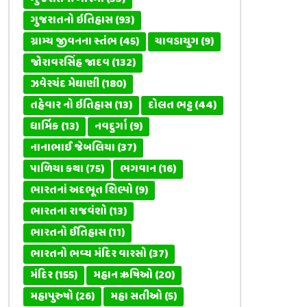
ગુજરાતનો ઇતિહાસ
(93)
ગ્રામ્ય જીવનના સ્તંભ
(45)
ચાવડાયુગ
(9)
જોરાવરસિંહ જાદવ
(132)
ઝવેરચંદ મેઘાણી
(180)
તહેવાર નો ઇતિહાસ
(13)
દોલત ભટ્ટ
(44)
ધાર્મિક
(13)
નવદુર્ગા
(9)
નાનાભાઈ જેબલિયા
(37)
પાળિયા કથા
(75)
ભગવાન
(16)
ભારતનાં અદભૂત શિલ્પો
(9)
ભારતના રાજવંશો
(13)
ભારતનો ઈતિહાસ
(11)
ભારતનો ભવ્ય મંદિર વારસો
(37)
મંદિર
(155)
મહાન ઋષિઓ
(20)
મહાપુરુષો
(26)
મહા સતીઓ
(5)