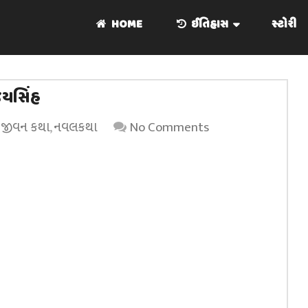
HOME
ઈતિહાસ
સ્ટોરી
જયસિંહ
,
જીવન કથા
,
નવલકથા
No Comments