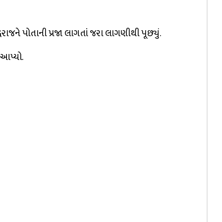
્ધરાજને પોતાની પ્રજા લાગતાં જરા લાગણીથી પૂછ્યું.
 આપ્યો.