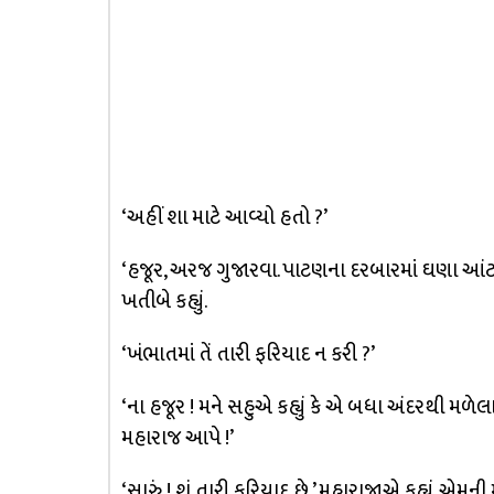
‘અહીં શા માટે આવ્યો હતો ?’
‘હજૂર, અરજ ગુજારવા. પાટણના દરબારમાં ઘણા આંટા
ખતીબે કહ્યું.
‘ખંભાતમાં તેં તારી ફરિયાદ ન કરી ?’
‘ના હજૂર ! મને સહુએ કહ્યું કે એ બધા અંદરથી મળેલ
મહારાજ આપે !’
‘સારું ! શું તારી ફરિયાદ છે.’ મહારાજાએ કહ્યું.