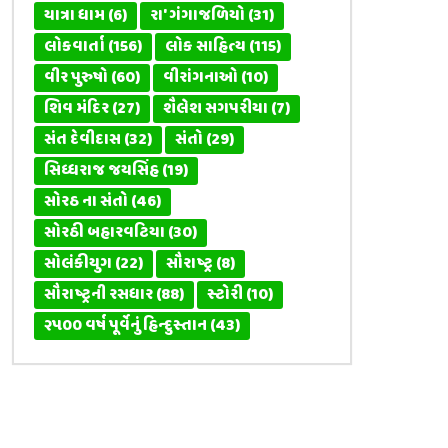
યાત્રા ધામ
(6)
રા' ગંગાજળિયો
(31)
લોકવાર્તા
(156)
લોક સાહિત્ય
(115)
વીર પુરુષો
(60)
વીરાંગનાઓ
(10)
શિવ મંદિર
(27)
શૈલેશ સગપરીયા
(7)
સંત દેવીદાસ
(32)
સંતો
(29)
સિધ્ધરાજ જયસિંહ
(19)
સોરઠ ના સંતો
(46)
સોરઠી બહારવટિયા
(30)
સોલંકીયુગ
(22)
સૌરાષ્ટ્ર
(8)
સૌરાષ્ટ્રની રસધાર
(88)
સ્ટોરી
(10)
૨૫૦૦ વર્ષ પૂર્વેનું હિન્દુસ્તાન
(43)