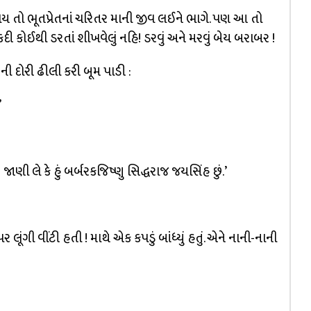
ય તો ભૂતપ્રેતનાં ચરિતર માની જીવ લઈને ભાગે. પણ આ તો
ી કોઈથી ડરતાં શીખવેલું નહિ! ડરવું અને મરવું બેય બરાબર !
 દોરી ઢીલી કરી બૂમ પાડી :
’
જાણી લે કે હું બર્બરકજિષ્ણુ સિદ્ધરાજ જયસિંહ છું.’
ૂંગી વીંટી હતી ! માથે એક કપડું બાંધ્યું હતું. એને નાની-નાની