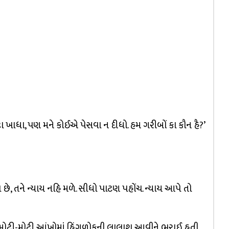
 ખાધા, પણ મને કોઈએ પેસવા ન દીધો. હમ ગરીબોં કા કૌન હૈ?’
ા છે, તને ન્યાય નહિ મળે. સીધો પાટણ પહોંચ. ન્યાય આપે તો
 એમની મોટી-મોટી આંખોમાં હિંગળોકની લાલાશ આવીને ભરાઈ હતી.