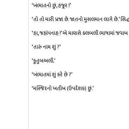
‘ખંભાતનો છું, હજૂર !’
‘તો તો મારી પ્રજા છે. જાતનો મુસલમાન લાગે છે.’ સિદ
‘હા, જહાંપનાહ !’ એ માણસે ક્લબલી ભાષામાં જવાબ
‘તારું નામ શું ?’
‘કુતુબઅલી.’
‘ખંભાતમાં શું કરે છે ?’
‘મસ્જિદનો ખતીબ (ઉપદેશક) છું.’