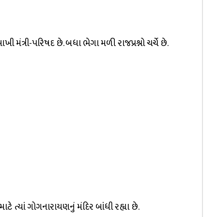
 મંત્રી-પરિષદ છે. બધા ભેગા મળી રાજપ્રશ્નો ચર્ચે છે.
ાટે ત્યાં ગોગનારાયણનું મંદિર બાંધી રહ્યા છે.