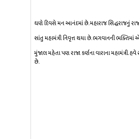
ઘણે દિવસે મન આનંદમાં છે. મહારાજ સિદ્ધરાજનું રા
સાંતુ મહામંત્રી નિવૃત્ત થયા છે. ભગવાનની ભક્તિમાં 
મુંજાલ મહેતા પણ રાજા કર્ણના વારાના મહામંત્રી. 
છે.