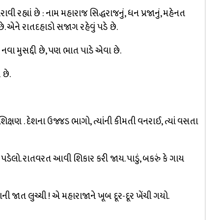
વી રહ્યાં છે : નામ મહારાજ સિદ્ધરાજનું, ધન પ્રજાનું, મહેનત
ે. એને રાતદહાડો સજાગ રહેવું પડે છે.
 નવા મુસદ્દી છે, પણ ભાત પાડે એવા છે.
છે.
િક્ષણ . દેશના ઉજ્જડ ભાગો, ત્યાંની કીમતી વનરાઈ, ત્યાં વસતા
 પડેલો. રાતવરત આવી શિકાર કરી જાય. પાડું, બકરું કે ગાય
જાત લુચ્ચી ! એ મહારાજાને ખૂબ દૂર-દૂર ખેંચી ગયો.