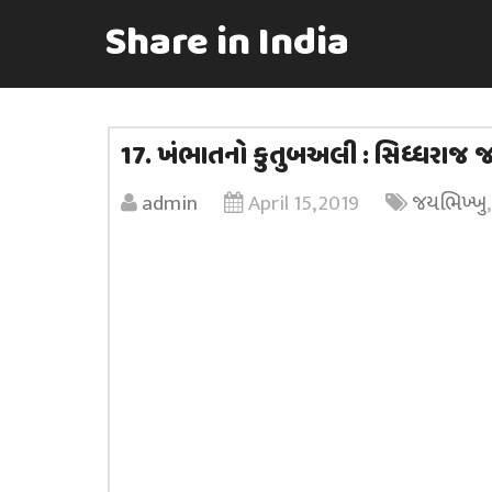
Share in India
17. ખંભાતનો કુતુબઅલી : સિધ્ધરાજ 
admin
April 15, 2019
જયભિખ્ખુ