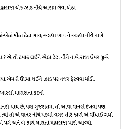
. મહારાજા એક ઝાડ નીચે આરામ લેવા બેઠા.
ેઠાં-બેઠાં મીઠા ટેટા ખાય; અડધા ખાય ને અડધા નીચે નાખે –
તા ? એ તો ટપાક લઈને એઠા ટેટા નીચે નાખે. રાજા ઉપર જુએ
ાયા. એમણે ઊભા થઈને ઝાડ પર નજર ફેરવવા માંડી.
 : ખાસ્સો માણસના કદનો.
ટા વાનરો થાય છે, પણ ગુજરાતમાં તો આવા વાનરો દેખવા પણ
. ત્યાં તો એ વાનર નીચે પડ્યો-વગર તીરે જાણે એ વીંધાઈ ગયો
બે પગે અને બે હાથે ચાલતો મહારાજા પાસે આવ્યો.