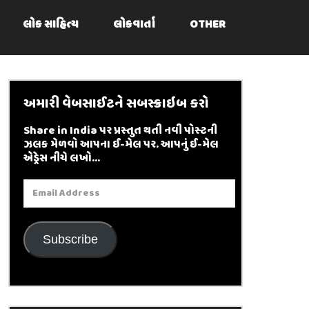
લોક સાહિત્ય
લોકવાર્તા
OTHER
અમારી વેબસાઈટને સબસ્ક્રાઇબ કરો
Share in India પર પ્રસ્તુત થતી નવી પોસ્ટની
ઝલક મેળવો આપના ઈ-મેલ પર. આપનું ઈ-મેલ
એડ્રેસ નીચે લખો...
Email
Address
Subscribe