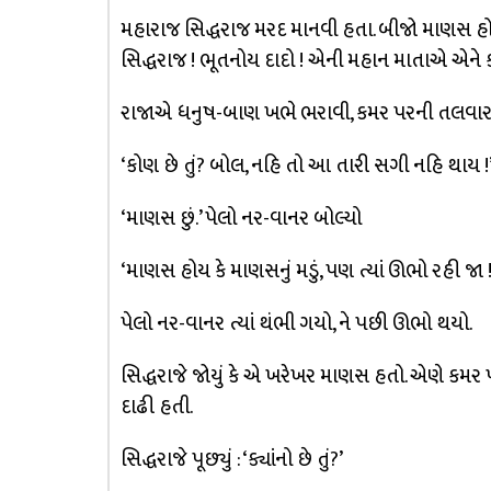
મહારાજ સિદ્ધરાજ મરદ માનવી હતા. બીજો માણસ હો
સિદ્ધરાજ ! ભૂતનોય દાદો ! એની મહાન માતાએ એને કદ
રાજાએ ધનુષ-બાણ ખભે ભરાવી, કમર પરની તલવારની
‘કોણ છે તું? બોલ, નહિ તો આ તારી સગી નહિ થાય !
‘માણસ છું.’ પેલો નર-વાનર બોલ્યો
‘માણસ હોય કે માણસનું મડું, પણ ત્યાં ઊભો રહી જા ! 
પેલો નર-વાનર ત્યાં થંભી ગયો, ને પછી ઊભો થયો.
સિદ્ધરાજે જોયું કે એ ખરેખર માણસ હતો. એણે કમર પર લ
દાઢી હતી.
સિદ્ધરાજે પૂછ્યું : ‘ક્યાંનો છે તું?’