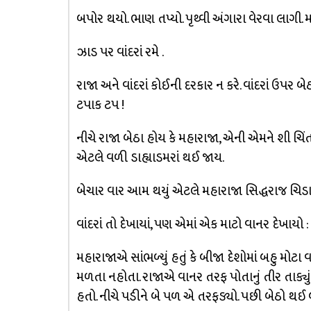
બપોર થયો. ભાણ તપ્યો. પૃથ્વી અંગારા વેરવા લાગી
ઝાડ પર વાંદરાં રમે .
રાજા અને વાંદરાં કોઈની દરકાર ન કરે. વાંદરાં ઉપર બ
ટપાક ટપ !
નીચે રાજા બેઠા હોય કે મહારાજા, એની એમને શી ચિં
એટલે વળી ડાહ્યાડમરાં થઈ જાય.
બેચાર વાર આમ થયું એટલે મહારાજા સિદ્ધરાજ ચિડ
વાંદરાં તો દેખાયાં, પણ એમાં એક માટો વાનર દેખાયો
મહારાજાએ સાંભળ્યું હતું કે બીજા દેશોમાં બહુ મો
મળતા નહોતા. રાજાએ વાનર તરફ પોતાનું તીર તાક્યું
હતો. નીચે પડીને બે પળ એ તરફડ્યો. પછી બેઠો થઈ 