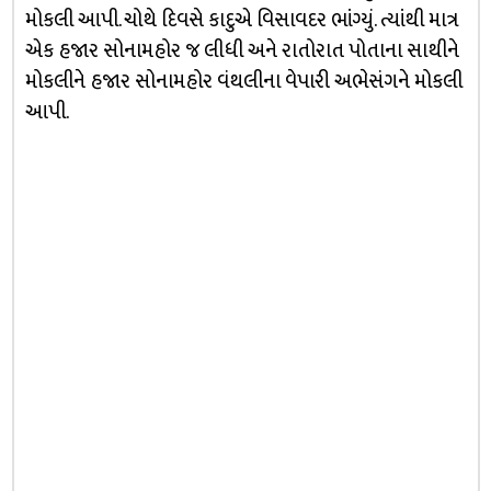
મોકલી આપી. ચોથે દિવસે કાદુએ વિસાવદર ભાંગ્યું. ત્યાંથી માત્ર
એક હજાર સોનામહોર જ લીધી અને રાતોરાત પોતાના સાથીને
મોકલીને હજાર સોનામહોર વંથલીના વેપારી અભેસંગને મોકલી
આપી.