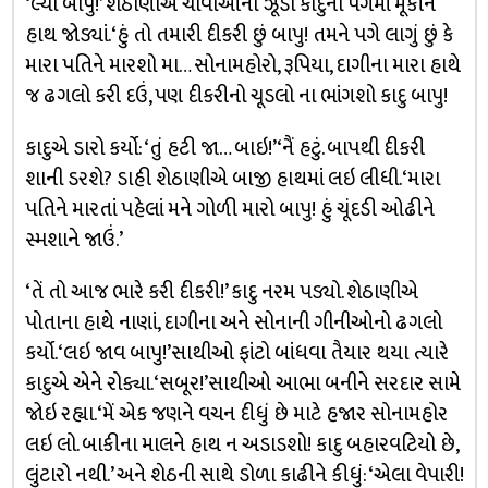
‘લ્યો બાપુ!’ શેઠાણીએ ચાવીઓનો ઝૂડો કાદુના પગમાં મૂકીને
હાથ જોડ્યાં. ‘હું તો તમારી દીકરી છું બાપુ! તમને પગે લાગું છું કે
મારા પતિને મારશો મા… સોનામહોરો, રૂપિયા, દાગીના મારા હાથે
જ ઢગલો કરી દઉં, પણ દીકરીનો ચૂડલો ના ભાંગશો કાદુ બાપુ!
કાદુએ ડારો કર્યો: ‘તું હટી જા… બાઇ!’ ‘નૈં હટું. બાપથી દીકરી
શાની ડરશે? ડાહી શેઠાણીએ બાજી હાથમાં લઇ લીધી. ‘મારા
પતિને મારતાં પહેલાં મને ગોળી મારો બાપુ! હું ચૂંદડી ઓઢીને
સ્મશાને જાઉં.’
‘તેં તો આજ ભારે કરી દીકરી!’ કાદુ નરમ પડ્યો. શેઠાણીએ
પોતાના હાથે નાણાં, દાગીના અને સોનાની ગીનીઓનો ઢગલો
કર્યો. ‘લઇ જાવ બાપુ!’સાથીઓ ફાંટો બાંધવા તૈયાર થયા ત્યારે
કાદુએ એને રોક્યા.‘સબૂર!’સાથીઓ આભા બનીને સરદાર સામે
જોઇ રહ્યા.‘મેં એક જણને વચન દીધું છે માટે હજાર સોનામહોર
લઇ લો. બાકીના માલને હાથ ન અડાડશો! કાદુ બહારવટિયો છે,
લુંટારો નથી.’ અને શેઠની સાથે ડોળા કાઢીને કીધું: ‘એલા વેપારી!