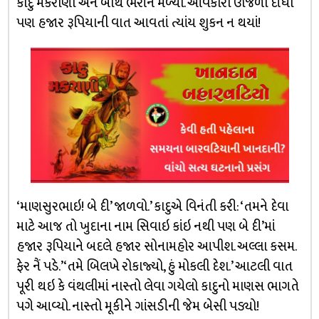
કાદુ મકરાણી એને બાથ ભરીને મળ્યો. આવકારો ઊજળો દીધો
પણ હજાર રૂપિયાની વાત આવતાં ત્યાંય શુકન ન થયાં!
‘માણસુરભાઇ! બે દી’ જાળવો.’ કાદુએ વિનંતી કરી: ‘તમને દેવા
માટે આજ તો ખુદાના નામ સિવાઇ કાંઇ નથી પણ બે દી’માં
હજાર રૂપિયાને બદલે હજાર સોનામહોર આપીશ. અલ્લા કસમ.
ફેર નૈં પડે.’ ‘તમે બિલખે રોકાજ્યો, હું મોકલી દેશ.’ આટલી વાત
પૂરી થઇ કે વંથલીમાં નાસ્તો લેવા ગયેલો કાદુનો માણસ ભાગતે
પગે આવ્યો. નાસ્તો મૂકીને ગાંસડીની જેમ બેસી પડ્યો!