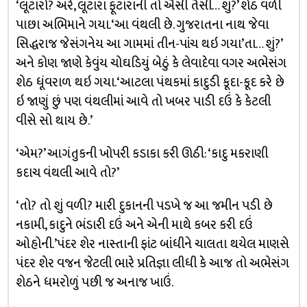
‘લૂંટારો? અરે, લૂંટારા ફૂંટારાની તો ઐસી તૈસી… શું?’ શેઠ વળી
પાછા અભિમાને ગયા. ‘આ વંથલી છે. ગુજરાતના નાથ જેવા
સિદ્ધરાજ જેસંગનેય આ ગામમાં તીન-પાંચ થઇ ગયા’તા… શું?’
અને કોણ જાણે કેવુંય ચોઘડિયું બેઠું કે લેવાદેવા વગર અભેસંગ
શેઠ ધૂંવરાળ થઇ ગયા. ‘આટલા પંથકમાં કાદુડી કૂદા-કૂદ કરે છે
ઇ જાણું છું પણ વંથલીમાં આવે તો ખબર પાડી દઉં કે કેટલી
વીસે સો થાય છે.’
‘એમ?’ આગંતુકની ખોપરી કડાકા કરી ઊઠી: ‘કાદુ મકરાણી
કદાચ વંથલી આવે તો?’
‘તો? તો શું વળી? મારી દુકાનની પડખે જ આ જમીન પડી છે
નકામી, કાદુને ભંડારી દઉં અને એની માથે કબર કરી દઉં
ઓહોની.’પંદર શેર નાસ્તાની ફાંટ બાંધીને ચાલતા થયેલ માણસે
પંદર શેર વજન જેટલી ભારે પ્રતિજ્ઞા લીધી કે આજ તો અભેસંગ
શેઠને ધમરોળું પછી જ અનાજ ખાઉં.