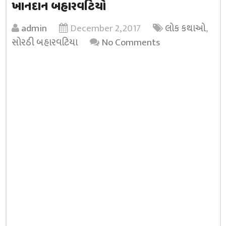
ખાનદાન બહારવટિયો
admin
December 2, 2017
લોક કથાઓ
,
સોરઠી બહારવટિયા
No Comments