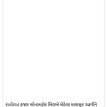
રાતોરાત હજાર સોનામહોર બિલખે બેઠેલા માણસુર ગઢવીને