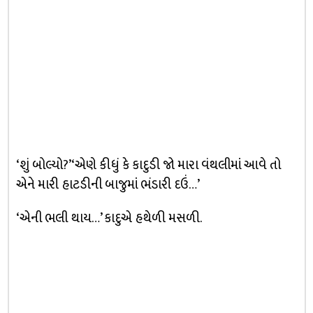
‘શું બોલ્યો?’ ‘એણે કીધું કે કાદુડી જો મારા વંથલીમાં આવે તો
એને મારી હાટડીની બાજુમાં ભંડારી દઉં…’
‘એની ભલી થાય…’ કાદુએ હથેળી મસળી.