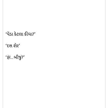
‘પેંડા કેટલા કીધા?’
‘દસ શેર’
‘હં!… બીજું?’