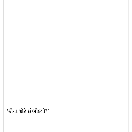
‘કોના જોરે ઇ બોલ્યો?’