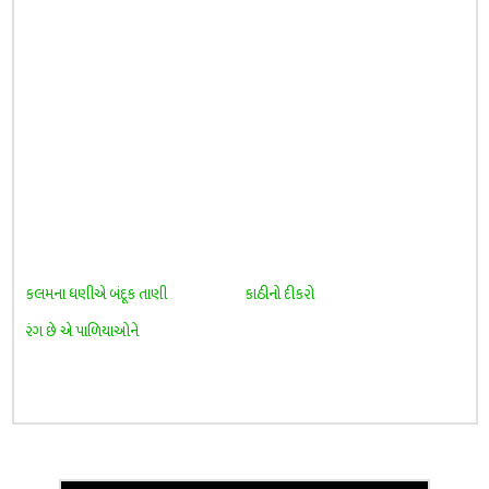
કલમના ધણીએ બંદૂક તાણી
કાઠીનો દીકરો
રંગ છે એ પાળિયાઓને