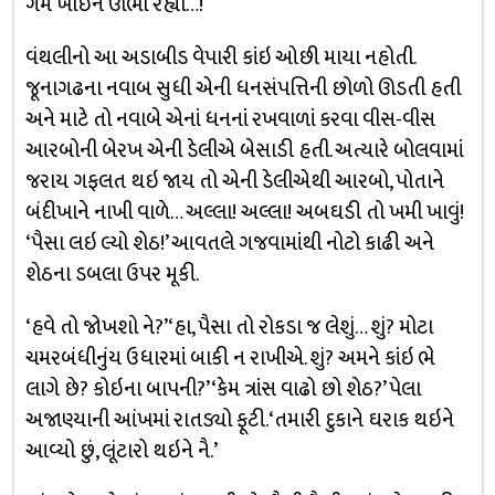
ગમ ખાઇને ઊભો રહ્યો…!
વંથલીનો આ અડાબીડ વેપારી કાંઇ ઓછી માયા નહોતી.
જૂનાગઢના નવાબ સુધી એની ધનસંપત્તિની છોળો ઊડતી હતી
અને માટે તો નવાબે એનાં ધનનાં રખવાળાં કરવા વીસ-વીસ
આરબોની બેરખ એની ડેલીએ બેસાડી હતી. અત્યારે બોલવામાં
જરાય ગફલત થઇ જાય તો એની ડેલીએથી આરબો, પોતાને
બંદીખાને નાખી વાળે… અલ્લા! અલ્લા! અબઘડી તો ખમી ખાવું!
‘પૈસા લઇ લ્યો શેઠ!’ આવતલે ગજવામાંથી નોટો કાઢી અને
શેઠના ડબલા ઉપર મૂકી.
‘હવે તો જોખશો ને?’ ‘હા, પૈસા તો રોકડા જ લેશું… શું? મોટા
ચમરબંધીનુંય ઉધારમાં બાકી ન રાખીએ. શું? અમને કાંઇ ભે
લાગે છે? કોઇના બાપની?’‘કેમ ત્રાંસ વાઢો છો શેઠ?’ પેલા
અજાણ્યાની આંખમાં રાતડ્યો ફૂટી. ‘તમારી દુકાને ઘરાક થઇને
આવ્યો છું, લૂંટારો થઇને નૈ.’