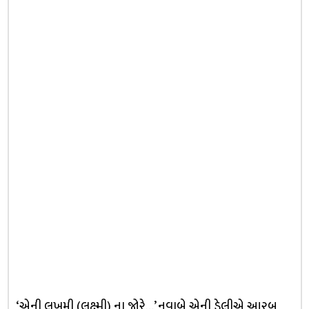
‘એની લખમી (લક્ષ્મી) ના જોરે…’ નવાબે એની ડેલીએ આરબ