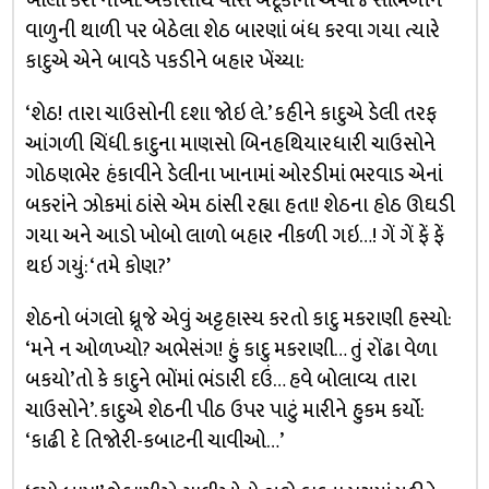
ખાલી કરી નાખી. એકીસાથે વીસ બંદૂકોના અવાજ સાંભળીને
વાળુની થાળી પર બેઠેલા શેઠ બારણાં બંધ કરવા ગયા ત્યારે
કાદુએ એને બાવડે પકડીને બહાર ખેંચ્યા:
‘શેઠ! તારા ચાઉસોની દશા જોઇ લે.’ કહીને કાદુએ ડેલી તરફ
આંગળી ચિંધી. કાદુના માણસો બિનહથિયારધારી ચાઉસોને
ગોઠણભેર હંકાવીને ડેલીના ખાનામાં ઓરડીમાં ભરવાડ એનાં
બકરાંને ઝોકમાં ઠાંસે એમ ઠાંસી રહ્યા હતા! શેઠના હોઠ ઊઘડી
ગયા અને આડો ખોબો લાળો બહાર નીકળી ગઇ…! ગેં ગેં ફેં ફેં
થઇ ગયું: ‘તમે કોણ?’
શેઠનો બંગલો ધ્રૂજે એવું અટ્ટહાસ્ય કરતો કાદુ મકરાણી હસ્યો:
‘મને ન ઓળખ્યો? અભેસંગ! હું કાદુ મકરાણી… તું રોંઢા વેળા
બકયો’તો કે કાદુને ભોંમાં ભંડારી દઉં… હવે બોલાવ્ય તારા
ચાઉસોને’. કાદુએ શેઠની પીઠ ઉપર પાટું મારીને હુકમ કર્યો:
‘કાઢી દે તિજોરી-કબાટની ચાવીઓ…’