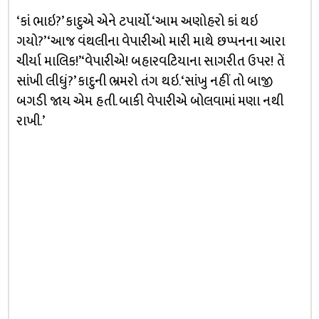
‘કાં ભાઇ?’ કાદુએ એને ટપાર્યો. ‘આમ અણોહરો કાં થઇ
ગયો?’‘આજ વંથલીના વેપારીઓ મારી માથે છપ્પનના આરા
ચીર્યા માલિક!’ ‘વેપારીએ! બહારવટિયાના સાગરીત ઉપર! તેં
સાંખી લીધું?’ કાદુની ભ્રમરો તંગ થઇ. ‘સાંખુ નહીં તો બાજી
બગડી જાય એમ હતી. બાકી વેપારીએ બોલવામાં મણા નથી
રાખી.’