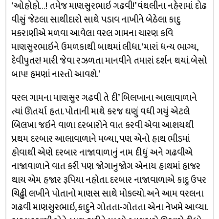
‘ઓહોહો…! તમેજ માણસુરભાઇ ગઢવી!’ વંથલીના નહેરામાં દોઢ
વીસું જેટલા સાથીદારો સાથે પડાવ નાખીને બેઠેલા કાદુ
મકરાણીએ મળવા આવેલા વરલ ગામના ચારણ કવિ
માણસુરભાઇને ઉમળકાથી બાથમાં લીધા. ‘મારાં ધન્ય ભાગ્ય,
દેવીપુતર! મારી જેવા રઝળતા માનવીને તમારાં દર્શન થયાં. બેસો
બાપ! હમણાં નાસ્તો આવશે.’
વરલ ગામના માણસુર ગઢવી તે દી’ બિલખાના આલાવાળાને
ત્યાં ઊતર્યા હતા. પોતાની માથે કરજ ઘણું વધી ગયું એટલે
બિલખા જઇને વાળા દરબારોને વાત કરવી એવા આશયથી
પ્રથમ દરબાર આલાવાળાને મળ્યા, પણ એનો હાથ ભીડમાં
હોવાથી એણે દરબાર નાજાવાળાનું નામ દીધું અને ગઢવીએ
નાજાવાળાને વાત કરી પણ જોગાનુજોગ એનાય હાથમાં હાજર
થાય એમ હજાર રૂપિયા નહોતા. દરબાર નાજાવાળાએ કાદુ ઉપર
ચિઢ્ઢી લખીને પોતાનો માણસ સાથે મોકલ્યો. અને આમ વરલના
ગઢવી માણસુરભાઇ, કાદુને ગોતતા-ગોતતા એના નેખમે આવ્યા.