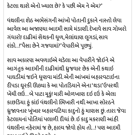
કેટલા થાશે એનો ખ્યાલ છે? કે પછી એમ ને એમ?’
વંથલીના શેઠ અભેસંગની આંખો પોતાની દુકાને નાસ્તો લેવા
આવેલ આ અજાણ્યા આદમી સામે મંડાણી. દેખાવે સાવ ગોબરો
ગંધારો! દાઢીમાં સેંથકની ધૂળ, મેલાંઘાણ લૂગડાં, સાવ
રાંકો…!‘પૈસા છેને ગજવામાં?’ વેપારીએ પૂછ્યું.
સાવ અકારણ અવળાઇએ ચડેલા આ વેપારીને જોઇને એ
આગંતુક આદમીની દાઢીમાંથી ધ્રુજવાર છેક એની કથાઇ
પાઘડીમાં જઇને ધૂણવા માંડી. એની આંખમાં બહારવટાઇના
દીપડા ઘૂરકી ઊઠ્યા કે આ પોતડિયાને એના ‘થડા’ ઉપરથી
ખેંચી લઉં… બે પાટા મૂકું! મારી ઓળખાણ દઇ દઉં કે એલા
કાછડિયા હું કાંઇ વંથલીનો ભિખારી નથી. આખા સોરઠને
ધ્રુજાવનાર ખૂંખાર બહારવટિયા કાદુનો હું માણસ છું. તારા જેવા
કેટલાયનાં પોતિયાં પલાળી દીધાં છે. ઇ કાદુ મકરાણી આંહી
વંથલીના નહેરામાં જ છે, હાલ્ય જોવો હોય તો…! પણ આદમી