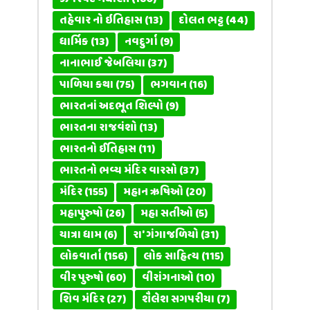
તહેવાર નો ઇતિહાસ
(13)
દોલત ભટ્ટ
(44)
ધાર્મિક
(13)
નવદુર્ગા
(9)
નાનાભાઈ જેબલિયા
(37)
પાળિયા કથા
(75)
ભગવાન
(16)
ભારતનાં અદભૂત શિલ્પો
(9)
ભારતના રાજવંશો
(13)
ભારતનો ઈતિહાસ
(11)
ભારતનો ભવ્ય મંદિર વારસો
(37)
મંદિર
(155)
મહાન ઋષિઓ
(20)
મહાપુરુષો
(26)
મહા સતીઓ
(5)
યાત્રા ધામ
(6)
રા' ગંગાજળિયો
(31)
લોકવાર્તા
(156)
લોક સાહિત્ય
(115)
વીર પુરુષો
(60)
વીરાંગનાઓ
(10)
શિવ મંદિર
(27)
શૈલેશ સગપરીયા
(7)