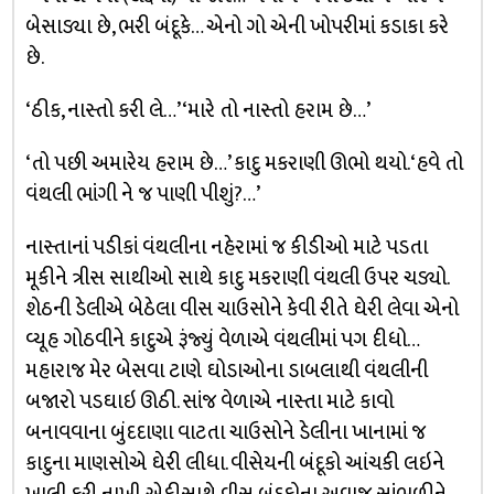
બેસાડ્યા છે, ભરી બંદૂકે… એનો ગો એની ખોપરીમાં કડાકા કરે
છે.
‘ઠીક, નાસ્તો કરી લે…’‘મારે તો નાસ્તો હરામ છે…’
‘તો પછી અમારેય હરામ છે…’ કાદુ મકરાણી ઊભો થયો. ‘હવે તો
વંથલી ભાંગી ને જ પાણી પીશું?…’
નાસ્તાનાં પડીકાં વંથલીના નહેરામાં જ કીડીઓ માટે પડતા
મૂકીને ત્રીસ સાથીઓ સાથે કાદુ મકરાણી વંથલી ઉપર ચડ્યો.
શેઠની ડેલીએ બેઠેલા વીસ ચાઉસોને કેવી રીતે ઘેરી લેવા એનો
વ્યૂહ ગોઠવીને કાદુએ રૂંજ્યું વેળાએ વંથલીમાં પગ દીધો…
મહારાજ મેર બેસવા ટાણે ઘોડાઓના ડાબલાથી વંથલીની
બજારો પડઘાઇ ઊઠી. સાંજ વેળાએ નાસ્તા માટે કાવો
બનાવવાના બુંદદાણા વાટતા ચાઉસોને ડેલીના ખાનામાં જ
કાદુના માણસોએ ઘેરી લીધા. વીસેયની બંદૂકો આંચકી લઇને