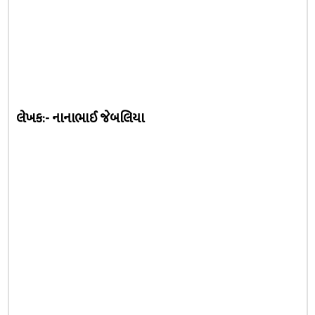
લેખક:- નાનાભાઈ જેબલિયા