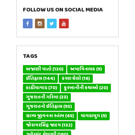
FOLLOW US ON SOCIAL MEDIA
TAGS
અજાણી વાતો
(130)
અષ્ટવિનાયક
(9)
ઈતિહાસ
(144)
કરણ ઘેલો
(16)
કાઠીયાવાડ
(70)
કુરબાનીની કથાઓ
(20)
ગુજરાતની ગરિમા
(33)
ગુજરાતનો ઇતિહાસ
(93)
ગ્રામ્ય જીવનના સ્તંભ
(45)
ચાવડાયુગ
(9)
જોરાવરસિંહ જાદવ
(132)
ઝવેરચંદ મેઘાણી
(180)