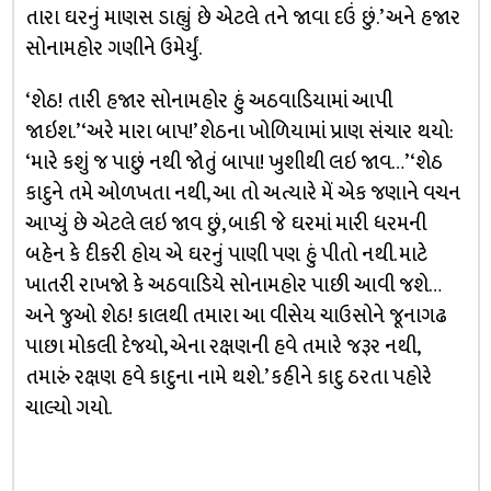
તારા ઘરનું માણસ ડાહ્યું છે એટલે તને જાવા દઉં છું.’ અને હજાર
સોનામહોર ગણીને ઉમેર્યું.
‘શેઠ! તારી હજાર સોનામહોર હું અઠવાડિયામાં આપી
જાઇશ.’‘અરે મારા બાપ!’ શેઠના ખોળિયામાં પ્રાણ સંચાર થયો:
‘મારે કશું જ પાછું નથી જોતું બાપા! ખુશીથી લઇ જાવ…’‘શેઠ
કાદુને તમે ઓળખતા નથી, આ તો અત્યારે મેં એક જણાને વચન
આપ્યું છે એટલે લઇ જાવ છું, બાકી જે ઘરમાં મારી ધરમની
બહેન કે દીકરી હોય એ ઘરનું પાણી પણ હું પીતો નથી. માટે
ખાતરી રાખજો કે અઠવાડિયે સોનામહોર પાછી આવી જશે…
અને જુઓ શેઠ! કાલથી તમારા આ વીસેય ચાઉસોને જૂનાગઢ
પાછા મોકલી દેજયો, એના રક્ષણની હવે તમારે જરૂર નથી,
તમારું રક્ષણ હવે કાદુના નામે થશે.’ કહીને કાદુ ઠરતા પહોરે
ચાલ્યો ગયો.