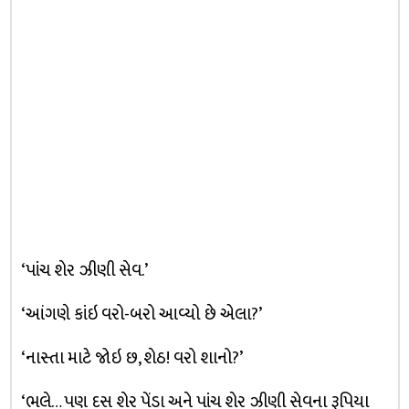
‘પાંચ શેર ઝીણી સેવ.’
‘આંગણે કાંઇ વરો-બરો આવ્યો છે એલા?’
‘નાસ્તા માટે જોઇ છ, શેઠ! વરો શાનો?’
‘ભલે… પણ દસ શેર પેંડા અને પાંચ શેર ઝીણી સેવના રૂપિયા