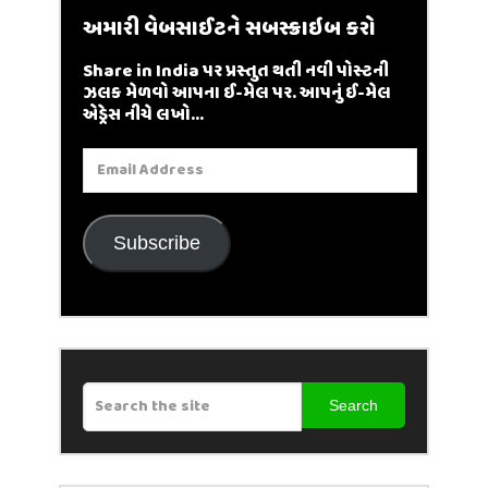
અમારી વેબસાઈટને સબસ્ક્રાઇબ કરો
Share in India પર પ્રસ્તુત થતી નવી પોસ્ટની
ઝલક મેળવો આપના ઈ-મેલ પર. આપનું ઈ-મેલ
એડ્રેસ નીચે લખો...
Email
Address
Subscribe
Search