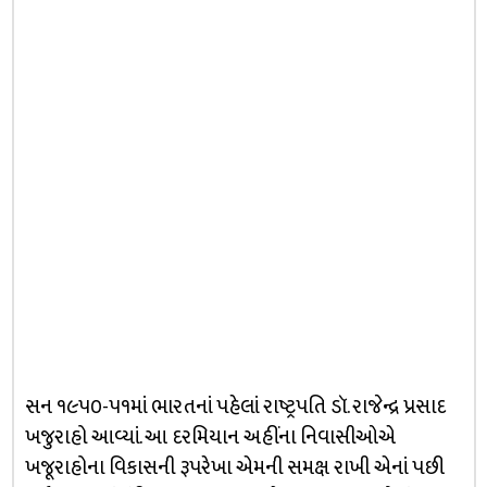
સન ૧૯૫૦-૫૧માં ભારતનાં પહેલાં રાષ્ટ્રપતિ ડૉ. રાજેન્દ્ર પ્રસાદ
ખજુરાહો આવ્યાં. આ દરમિયાન અહીંના નિવાસીઓએ
ખજૂરાહોના વિકાસની રૂપરેખા એમની સમક્ષ રાખી એનાં પછી