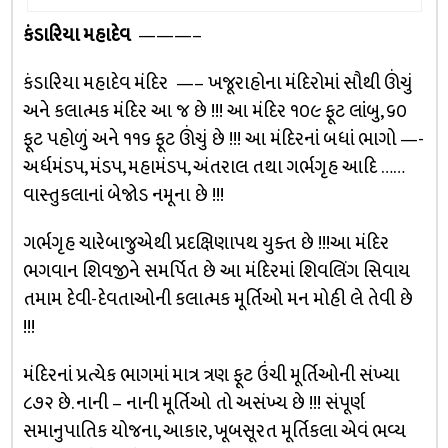
કંડારિયા મહાદેવ
———–
કંડારિયા મહાદેવ મંદિર —– ખજૂરાહોના મંદિરોમાં સૌથી ઊંચું
અને કલાત્મક મંદિર આ જ છે !!! આ મંદિર ૧૦૯ ફૂટ લાંબુ, ૬૦
ફૂટ પહોળું અને ૧૧૬ ફૂટ ઊંચું છે !!! આ મંદિરનાં બધાં ભાગો —-
અર્ધમંડપ, મંડપ, મહામંડપ, અંતરાલ તથા ગર્ભગૃહ આદિ ……
વાસ્તુકલાનાં બેજોડ નમૂના છે !!!
ગર્ભગૃહ ચારેબાજુએથી પ્રદક્ષિણાપથ યુક્ત છે !!!આ મંદિર
ભગવાન શિવજીને સમર્પિત છે આ મંદિરમાં શિવલિંગ સિવાય
તમામ દેવી-દેવતાઓની કલાત્મક મૂર્તિઓ મન મોહી લે તેવી છે
!!!
મંદિરનાં પ્રત્યેક ભાગમાં માત્ર ત્રણ ફૂટ ઉંચી મૂર્તિઓની સંખ્યા
૮૭૨ છે. નાની – નાની મૂર્તિઓ તો અસંખ્ય છે !!! સંપૂર્ણ
સમાનુપાતિક યોજના, આકાર, ખૂબસૂરત મૂર્તિકલા એવં ભવ્ય