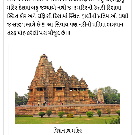
મંદિર દેશમાં બહુ જગ્યાએ નથી જ !!! મંદિરની ઉત્તરી દિશામાં
સ્થિત શેર અને દક્ષિણી દિશામાં સ્થિત હાથીની પ્રતિમાઓ ઘણી
જ સજીવ લાગે છે !!! આ સિવાય પણ નંદીની પ્રતિમા ભગવાન
તરફ મોંહ કરેલી પણ મૌજૂદ છે !!!
વિશ્વનાથ મંદિર