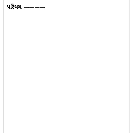
પરિચય
————