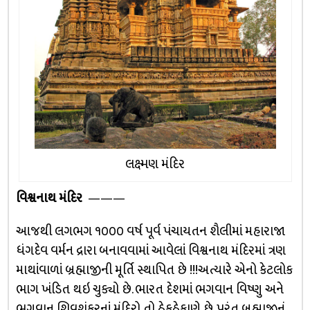
લક્ષ્મણ મંદિર
વિશ્વનાથ મંદિર
———
આજથી લગભગ ૧૦૦૦ વર્ષ પૂર્વ પંચાયતન શૈલીમાં મહારાજા
ધંગદેવ વર્મન દ્રારા બનાવવામાં આવેલાં વિશ્વનાથ મંદિરમાં ત્રણ
માથાંવાળાં બ્રહ્માજીની મૂર્તિ સ્થાપિત છે !!!અત્યારે એનો કેટલોક
ભાગ ખંડિત થઇ ચુક્યો છે. ભારત દેશમાં ભગવાન વિષ્ણુ અને
ભગવાન શિવશંકરનાં મંદિરો તો ઠેકઠેકાણે છે. પરંતુ બ્રહ્માજીનું