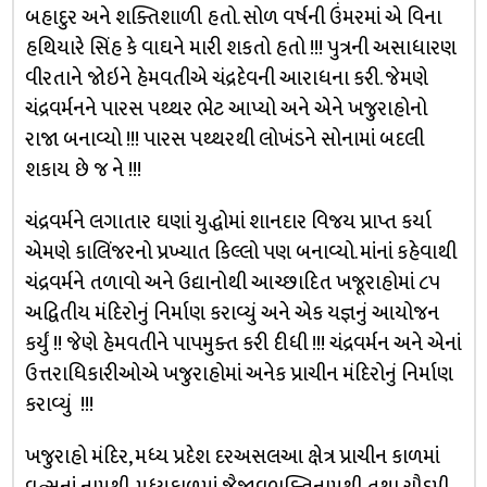
બહાદુર અને શક્તિશાળી હતો. સોળ વર્ષની ઉંમરમાં એ વિના
હથિયારે સિંહ કે વાઘને મારી શકતો હતો !!! પુત્રની અસાધારણ
વીરતાને જોઇને હેમવતીએ ચંદ્રદેવની આરાધના કરી. જેમણે
ચંદ્રવર્મનને પારસ પથ્થર ભેટ આપ્યો અને એને ખજુરાહોનો
રાજા બનાવ્યો !!! પારસ પથ્થરથી લોખંડને સોનામાં બદલી
શકાય છે જ ને !!!
ચંદ્રવર્મને લગાતાર ઘણાં યુદ્ધોમાં શાનદાર વિજય પ્રાપ્ત કર્યા
એમણે કાલિંજરનો પ્રખ્યાત કિલ્લો પણ બનાવ્યો. માંનાં કહેવાથી
ચંદ્રવર્મને તળાવો અને ઉદ્યાનોથી આચ્છાદિત ખજૂરાહોમાં ૮૫
અદ્વિતીય મંદિરોનું નિર્માણ કરાવ્યું અને એક યજ્ઞનું આયોજન
કર્યું !! જેણે હેમવતીને પાપમુક્ત કરી દીધી !!! ચંદ્રવર્મન અને એનાં
ઉત્તરાધિકારીઓએ ખજુરાહોમાં અનેક પ્રાચીન મંદિરોનું નિર્માણ
કરાવ્યું !!!
ખજુરાહો મંદિર, મધ્ય પ્રદેશ દરઅસલઆ ક્ષેત્ર પ્રાચીન કાળમાં