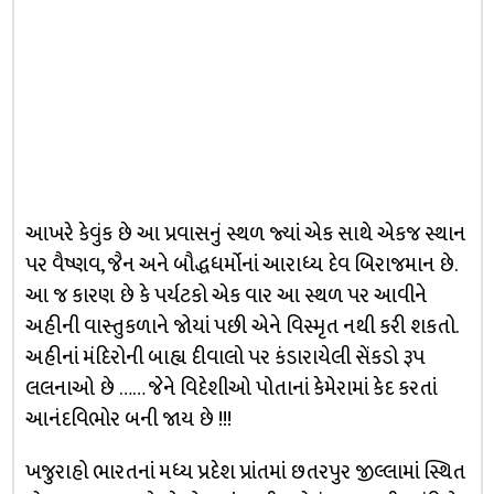
આખરે કેવુંક છે આ પ્રવાસનું સ્થળ જ્યાં એક સાથે એકજ સ્થાન
પર વૈષ્ણવ, જૈન અને બૌદ્ધધર્મોનાં આરાધ્ય દેવ બિરાજમાન છે.
આ જ કારણ છે કે પર્યટકો એક વાર આ સ્થળ પર આવીને
અહીની વાસ્તુકળાને જોયાં પછી એને વિસ્મૃત નથી કરી શકતો.
અહીનાં મંદિરોની બાહ્ય દીવાલો પર કંડારાયેલી સેંકડો રૂપ
લલનાઓ છે …… જેને વિદેશીઓ પોતાનાં કેમેરામાં કેદ કરતાં
આનંદવિભોર બની જાય છે !!!
ખજુરાહો ભારતનાં મધ્ય પ્રદેશ પ્રાંતમાં છતરપુર જીલ્લામાં સ્થિત