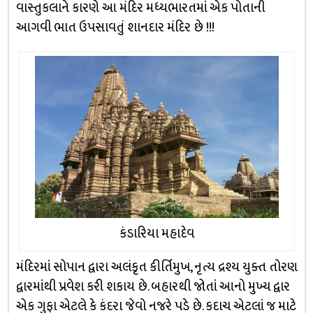
વાસ્તુકલાને કારણે આ મંદિર મધ્યભારતમાં એક પોતાની
આગવી ભાત ઉપસાવતું શાનદાર મંદિર છે !!!
કંડારિયા મહાદેવ
મંદિરમાં સોપાન દ્વારા અલંકૃત કીર્તિમુખ, નૃત્ય દ્રશ્ય યુક્ત તોરણ
દ્વારમાંથી પ્રવેશ કરી શકાય છે. બહારથી જોતાં આનો મુખ્ય દ્વાર
એક ગુફા એટલે કે કંદરા જેવો નજરે પડે છે. કદાચ એટલાં જ માટે