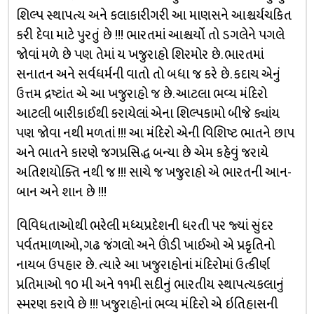
શિલ્પ સ્થાપત્ય અને કલાકારીગરી આ માણસને આશ્ચર્યચકિત
કરી દેવા માટે પુરતું છે !!! ભારતમાં આશ્ચર્યો તો ડગલેને પગલે
જોવાં મળે છે પણ તેમાં ય ખજુરાહો શિરમોર છે. ભારતમાં
સનાતન અને સર્વધર્મની વાતો તો બધા જ કરે છે. કદાચ એનું
ઉત્તમ દ્રષ્ટાંત એ આ ખજુરાહો જ છે. આટલા ભવ્ય મંદિરો
આટલી બારીકાઈથી કરાયેલાં એના શિલ્પકામો બીજે ક્યાંય
પણ જોવા નથી મળતાં !!! આ મંદિરો એની વિશિષ્ટ ભાતને છાપ
અને ભાતને કારણે જગપ્રસિદ્ધ બન્યા છે એમ કહેવું જરાયે
અતિશયોક્તિ નથી જ !!! સાચે જ ખજુરાહો એ ભારતની આન-
બાન અને શાન છે !!!
વિવિધતાઓથી ભરેલી મધ્યપ્રદેશની ધરતી પર જ્યાં સુંદર
પર્વતમાળાઓ, ગઢ જંગલો અને ઊંડી ખાઈઓ એ પ્રકૃતિનો
નાયબ ઉપહાર છે. ત્યારે આ ખજુરાહોનાં મંદિરોમાં ઉત્કીર્ણ
પ્રતિમાઓ ૧૦ મી અને ૧૧મી સદીનું ભારતીય સ્થાપત્યકલાનું
સ્મરણ કરાવે છે !!! ખજુરાહોનાં ભવ્ય મંદિરો એ ઇતિહાસની