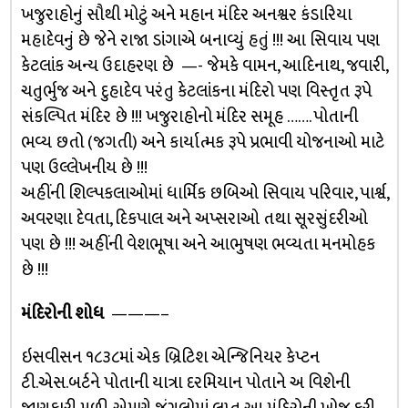
ખજુરાહોનું સૌથી મોટું અને મહાન મંદિર અનશ્વર કંડારિયા
મહાદેવનું છે જેને રાજા ડાંગાએ બનાવ્યું હતું !!! આ સિવાય પણ
કેટલાંક અન્ય ઉદાહરણ છે —- જેમકે વામન, આદિનાથ, જવારી,
ચતુર્ભુજ અને દુહાદેવ પરંતુ કેટલાંકના મંદિરો પણ વિસ્તૃત રૂપે
સંકલ્પિત મંદિર છે !!! ખજુરાહોનો મંદિર સમૂહ ……. પોતાની
ભવ્ય છતો (જગતી) અને કાર્યાત્મક રૂપે પ્રભાવી યોજનાઓ માટે
પણ ઉલ્લેખનીય છે !!!
અહીંની શિલ્પકલાઓમાં ધાર્મિક છબિઓ સિવાય પરિવાર, પાર્શ્વ,
અવરણા દેવતા, દિકપાલ અને અપ્સરાઓ તથા સૂરસુંદરીઓ
પણ છે !!! અહીંની વેશભૂષા અને આભુષણ ભવ્યતા મનમોહક
છે !!!
મંદિરોની શોધ
———–
ઇસવીસન ૧૮૩૮માં એક બ્રિટિશ એન્જિનિયર કેપ્ટન
ટી.એસ.બર્ટને પોતાની યાત્રા દરમિયાન પોતાને અ વિશેની