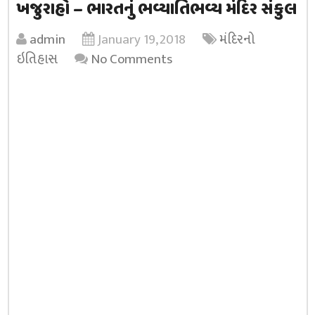
ખજુરાહો – ભારતનું ભવ્યાતિભવ્ય મંદિર સંકુલ
admin
January 19, 2018
મંદિરનો
ઇતિહાસ
No Comments