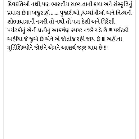
કિવદંતિઓ નથી, પણ ભારતીય સભ્યતાની કળા અને સંસ્કૃતિનું
પ્રમાણ છે !!! ખજુરાહો ……. પુજારીઓ ,ધર્મ્યાત્રીઓ અને નિત્યની
શોભાયાત્રાની નગરી તો નથી તો પણ દેશી અને વિદેશી
પર્યટકોનું એની પ્રત્યેનું આકર્ષણ સ્પષ્ટ નજરે ચડે છે !!! પર્યટકો
અહીંયા જે જુએ છે એને એ જોતોજ રહી જાય છે !!! અહીના
મૂર્તિશિલ્પોને જોઇને એમને આશ્ચર્ય જરૂર થાય છે !!!