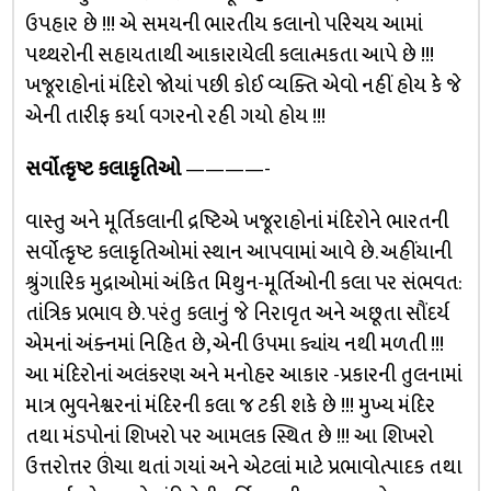
ઉપહાર છે !!! એ સમયની ભારતીય કલાનો પરિચય આમાં
પથ્થરોની સહાયતાથી આકારાયેલી કલાત્મકતા આપે છે !!!
ખજૂરાહોનાં મંદિરો જોયાં પછી કોઈ વ્યક્તિ એવો નહીં હોય કે જે
એની તારીફ કર્યા વગરનો રહી ગયો હોય !!!
સર્વોત્કૃષ્ટ કલાકૃતિઓ
————-
વાસ્તુ અને મૂર્તિકલાની દ્રષ્ટિએ ખજૂરાહોનાં મંદિરોને ભારતની
સર્વોત્કૃષ્ટ કલાકૃતિઓમાં સ્થાન આપવામાં આવે છે. અહીંયાની
શ્રુંગારિક મુદ્રાઓમાં અંકિત મિથુન-મૂર્તિઓની કલા પર સંભવત:
તાંત્રિક પ્રભાવ છે. પરંતુ કલાનું જે નિરાવૃત અને અછૂતા સૌંદર્ય
એમનાં અંક્નમાં નિહિત છે, એની ઉપમા ક્યાંય નથી મળતી !!!
આ મંદિરોનાં અલંકરણ અને મનોહર આકાર -પ્રકારની તુલનામાં
માત્ર ભુવનેશ્વરનાં મંદિરની કલા જ ટકી શકે છે !!! મુખ્ય મંદિર
તથા મંડપોનાં શિખરો પર આમલક સ્થિત છે !!! આ શિખરો
ઉત્તરોત્તર ઊંચા થતાં ગયાં અને એટલાં માટે પ્રભાવોત્પાદક તથા