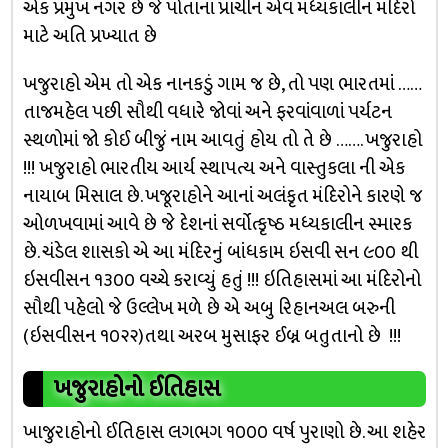
એક પ્રમુખ નગર છે જે પોતાનાં પ્રાચીન એવં મધ્યકાલીન મંદિરો
માટે અતિ પ્રખ્યાત છે
ખજુરાહો એમ તો એક નાનકડું ગામ જ છે, તો પણ ભારતમાં ……
તાજમહેલ પછી સૌથી વધારે જોવાં અને ફરવાંવાળાં પર્યટન
સ્થળોમાં જો કોઈ બીજું નામ આવતું હોય તો તે છે ……. ખજુરાહો
!!! ખજુરાહો ભારતીય આર્ય સ્થાપત્ય અને વાસ્તુકલા ની એક
નાયાબ મિસાલ છે. ખજૂરાહોને આનાં અલંકૃત મંદિરોને કારણે જ
ઓળખવામાં આવે છે જે દેશનાં સર્વોત્કૃષ્ઠ મધ્યકાલીન સ્મારક
છે. ચંડેલ શાસકો એ આ મંદિરનું બાંધકામ ઇસવી સન ૯૦૦ થી
ઇસવીસન ૧૩૦૦ વચ્ચે કરાવ્યું હતું !!! ઇતિહાસમાં આ મંદિરોનો
સૌથી પહેલો જે ઉલ્લેખ મળે છે એ અબુ રિહાનઅલ બરુની
(ઇસવીસન ૧૦૨૨)તથા અરબ મુસાફર ઈબ્ન બતુતાનો છે !!!
ખજુરાહોનો ઈતિહાસ
ખાજુરાહોનો ઈતિહાસ લગભગ ૧૦૦૦ વર્ષ પુરાણો છે. આ શહેર