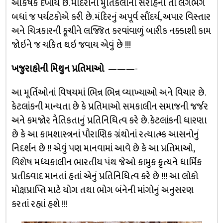
આકર્ષક દેખાય છે. મંદિરોની મુર્તિકલાની સરાહના તો લગભગ
બધાં જ પર્યટકોએ કરી છે. મંદિરનું અપૂર્વ સૌંદર્ય, અપાર વિસ્તાર
અને ચિત્રકારની કૂચીને લજ્જિત કરવાંવાળું બારીક નક્કાશી કામ
જોઇને જ ચકિત થઇ જવાય એવું છે !!!
ખજુરાહોની મિથુન પ્રતિમાઓ
———-
આ મૂર્તિઓનાં વિષયમાં ભિન્ન ભિન્ન વ્યાખ્યાઓ અને વિચાર છે.
કેટલાંકની માન્યતા છે કે પ્રતિમાઓ સમકાલીન સમાજની જર્જર
અને કમજોર નૈતિકતાનું પ્રતિનિધિત્વ કરે છે. કેટલાંકની ધારણા
છે કે આ કામશાસ્ત્રનાં પૌરાણિક ગ્રંથોનાં રત્યાત્મ્ક આસનોનું
નિદર્શન છે !! એવું પણ માનવામાં આવે છે કે આ પ્રતિમાઓ,
વિશેષ મધ્યકાલીન ભારતીય પંથ જેઓ કામુક કૃત્યને ધાર્મિક
પ્રતીક્વાદ માનતાં હતાં એનું પ્રતિનિધિત્વ કરે છે !!! આ લોકો
મોક્ષપ્રાપ્તિ માટે યોગ તથા ભોગ બંનેની માંગોનું અનુસરણ
કરતાં રહ્યાં હશે !!!