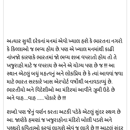
અત્યાર સુધી દરેકનાં મનમાં એવો ખ્યાલ હશે કે ભારતના નગરો
કે કિલ્લાઓ જ ભવ્ય હોય છે. પણ એ ખ્યાલ મનમાંથી કાઢી
નાંખજો કારણકે ભારતમાં જો ભવ્ય શબ્દ વપરાતો હોય તો તે
ખજુરાહો માટે જ વપરાય છે અને એ યોગ્ય પણ છે જ !!! આ
સ્થાન એટલું બધું મહત્વનું અને લોકપ્રિય છે કે ત્યાં આવવાં જવા
માટે ભારત સરકારે ખાસ એરપોર્ટ વર્ષોથી બનાવડાવ્યું છે.
ભારતીયો અને વિદેશીઓ આ મંદિરમાં આવીને ઝૂમી ઉઠે છે
અને વાહ….વાહ …… પોકારે છે !!!
શબ્દો પણ જેનું વર્ણન કરતા અટકી પડેકે એટલું સુંદર સ્થળ છે
આ. જાણેકે હમણાં જ ખજુરાહોના મંદિરો બોલી પડશે અને
પથ્થરો કવિતાઓ કરવાં લાગશે એવું જ લાગે છે !!! આટલું સુંદર