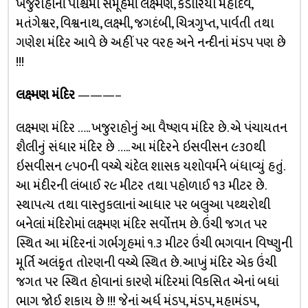
ખજુરાહોનાં પશ્ચિમી સમૂહમાં લક્ષ્મણ, કંડારિયા મહાદેવ,
મતંગેશ્વર, વિશ્વનાથ, લક્ષ્મી, જગદંબી, ચિત્રગુપ્ત, પાર્વતી તથા
ગણેશ મંદિર આવે છે અહીં પર વરહ અને નન્દીનાં મંડપ પણ છે
!!!
લક્ષ્મણ મંદિર
———–
લક્ષ્મણ મંદિર ….. ખજુરાહોનું આ વૈષ્ણવ મંદિર છે. એ પંચાયતન
શૈલીનું સંધાર મંદિર છે ….. આ મંદિરને ઇસવીસન ૯૩૦થી
ઇસવીસન ૯૫૦ની વચ્ચે ચંદેલ શાસક યશોવર્મને બંધાવ્યું હતું.
આ મંદીરની લંબાઈ ૨૯ મીટર તથા પહોળાઈ ૧૩ મીટર છે.
સ્થાપત્ય તથા વાસ્તુકલાનાં આધાર પર બલુઆ પથ્થરોથી
બનેલાં મંદિરોમાં લક્ષ્મણ મંદિર સર્વોત્તમ છે. ઉંચી જગત પર
સ્થિત આ મંદિરનાં ગર્ભગૃહમાં ૧.૩ મીટર ઉંચી ભગવાન વિષ્ણુની
મૂર્તિ અલંકૃત તોરણની વચ્ચે સ્થિત છે. આખું મંદિર એક ઉંચી
જગત પર સ્થિત હોવાનાં કારણે મંદિરમાં વિકસિત એનાં બધાં
ભાગ જોઈ શકાય છે !!! જેનાં અર્ધ મંડપ, મંડપ, મહામંડપ,