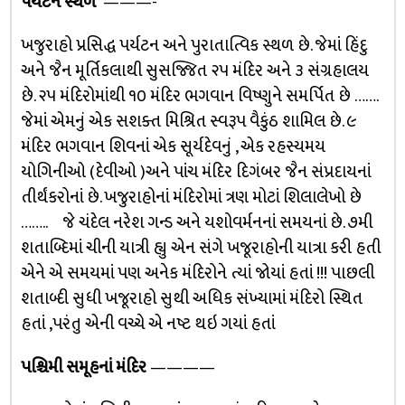
પર્યટન સ્થળ
———-
ખજુરાહો પ્રસિદ્ધ પર્યટન અને પુરાતાત્વિક સ્થળ છે. જેમાં હિંદુ
અને જૈન મૂર્તિકલાથી સુસજ્જિત ૨૫ મંદિર અને ૩ સંગ્રહાલય
છે. ૨૫ મંદિરોમાંથી ૧૦ મંદિર ભગવાન વિષ્ણુને સમર્પિત છે …….
જેમાં એમનું એક સશક્ત મિશ્રિત સ્વરૂપ વૈકુંઠ શામિલ છે. ૯
મંદિર ભગવાન શિવનાં એક સૂર્યદેવનું , એક રહસ્યમય
યોગિનીઓ (દેવીઓ )અને પાંચ મંદિર દિગંબર જૈન સંપ્રદાયનાં
તીર્થંકરોનાં છે. ખજુરાહોનાં મંદિરોમાં ત્રણ મોટાં શિલાલેખો છે
…….. જે ચંદેલ નરેશ ગન્ડ અને યશોવર્મનનાં સમયનાં છે. ૭મી
શતાબ્દિમાં ચીની યાત્રી હ્યુ એન સંગે ખજૂરાહોની યાત્રા કરી હતી
એને એ સમયમાં પણ અનેક મંદિરોને ત્યાં જોયાં હતાં !!! પાછલી
શતાબ્દી સુધી ખજૂરાહો સુથી અધિક સંખ્યામાં મંદિરો સ્થિત
હતાં ,પરંતુ એની વચ્ચે એ નષ્ટ થઇ ગયાં હતાં
પશ્ચિમી સમૂહનાં મંદિર
————