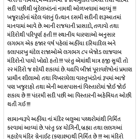
વત્સનાં નામથી, મધ્યકાળમાં જૈજાવભુક્તિનામથી તથા ચૌદમી
સદી પછીથી બુંદેલખંડનાં નામથી ઓળખવામાં આવ્યું !!!
ખજૂરાહોનાં ચંદેલ વંશનું ઉત્થાન દસમી સદીની શરૂઆતમાં
માનવામાં આવે છે. આની રાજધાની પ્રાસાદો, તળાવો તથા
મંદિરોથી પરિપૂર્ણ હતી !!! સ્થાનીય ધારણાઓ અનુસાર
લગભગ એક હજાર વર્ષ પહેલાં અહીંયા દરિયાદિલ અને
કલાપારખુ ચંદેલ રાજાઓએ લગભગ ૮૫ બેજોડ લાજવાબ
મંદિરોનો પાયો ખોદ્યો હતો !!! પરંતુ એમાંથી માત્ર હજી સુધી તો
૨૨ મંદિરો જ શોધી શકાયાં છે. યદ્યપિ બીજાં પૂરાવશેષોનાં પ્રમાણ
પ્રાચીન શીલાઓ તથા વિખરાયેલા વાસ્તુખંડોનાં રૂપમાં આજે
પણ ખજુરાહો તથા એની આસપાસનાં વિસ્તારોમાં જોઈ જોઈ
શકાય છે !!! પંદરમી સદી પછી આ વિસ્તારની અહેમિયત ઓછી
થતી ગઈ !!!
સામાન્યરૂપે અહીંયા નાં મંદિર બલુઆ પથ્થરોમાંથી નિર્મિત
કરવામાં આવ્યાં છે. પરંતુ ૬૪ યોગિની, બ્રહ્મા તથા લલગઆં
મહાદેવ મંદિર ગ્રેનાઈટ (કણાશ્મ)થી નિર્મિત છે !!! આ મંદિરો