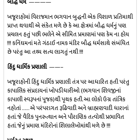
બૌદ્ધ ધર્મ
————
ખજૂરાહોમાં વિરાજમાન ભગવાન બુદ્ધની એક વિશાળ પ્રતિમાથી
પ્રાપ્ત થવાથી એ સંકેત મળે છે કે આ ક્ષેત્રમાં બૌદ્ધ ધર્મનું પણ
પ્રચલન હતું પછી ભલેને એ સીમિત પ્રમાણમાં પણ કેમ ના હોય
!!! કનિંઘમનાં મતે ગંઠાઈ નામક મંદિર બૌદ્ધ ધર્મસાથે સંબંધિત
છે પરંતુ આ તથ્ય સત્ય લાગતું નથી !!!
હિંદુ ધાર્મિક પ્રણાલી
——–
ખજૂરાહોની હિંદુ ધાર્મિક પ્રણાલી તંત્ર પર આધારિત હતી પરંતુ
કાપાલિક સંપ્રદાયનાં ખોપડીધારીઓ (ભગવાન શિવજીનાં
કાપાલી સ્વરૂપનાં પૂજક)થી પૃથક હતી. આ લોકો ઉગ્ર તાંત્રિક
નહોતાં …… એ પરંપરાગત રૂઢિવાદી અને બ્રાહ્મણવાદી ધારાનાં
હતાં. જે વૈદિક પુનરુત્થાન અને પૌરાણિક તત્વોથી પ્રભાવિત
હતાં. જેનું પ્રમાણ મંદિરોનાં શિલાલેખોમાંથી મળે છે !!!