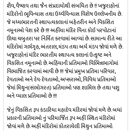
શૈવ, વૈષ્ણવ તથા જૈન સંપ્રદાયોથી સંબધિત છે !! ખજુરાહોનાં
મંદિરોનો ભૂવિન્યાસ તથા ઉર્ધ્વવિન્યાસ વિશેષ ઉલ્લેખનીય છે.
જે મધ્યભારતની સ્થાપત્યકલાનાં બહેતરીન અને વિકસિત
નમૂનાઓ પેશ કરે છે !!! અહીંયા મંદિર વિના કોઈ પરપોટાનાં
ઊંચા ચબુતરા પર નિર્મિત કરવામાં આવ્યાં છે. સામાન્ય રીતે આ
મંદિરોમાં ગર્ભગૃહ, અંતરાલ, મંડપ તથા અર્ધ મંડપ જોવાં મળે છે.
ખજૂરાહોનાં મંદિર ભારતીય સ્થાપત્ય કલાનાં ઉત્કૃષ્ટ અને
વિકસિત નમૂનાઓ છે. અહિંયાની પ્રતિમાઓ વિભિન્નભાગોમાં
વિભાજિત કરવામાં આવી છે !!! જેમાં પ્રમુખ પ્રતિમા પરિવાર,
દેવતાઓ અને દેવ-દેવતાઓ, અપ્સરાઓ, વિવિધ પ્રતિમાઓ
જેમાં મિથુન(સંભોગરત) પ્રતિમાઓ પણ શામિલ છે તથા પશુ
અને વ્યાલ પ્રતિમાઓ છે !!!
જેનું વિકસિત રૂપ કંડારિયા મહાદેવ મંદિરમાં જોવાં મળે છે. બધાં
પ્રકારની પ્રતિમાઓ નું પરિમાર્જિત રૂપ અહીં સ્થિત મંદિરોમાં
જોવાં મળે છે. અહીં મંદિરોમાં કોતરાયેલી મિથુન પ્રતિમાઓ