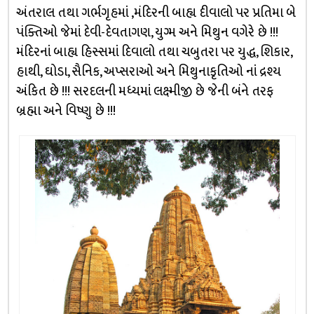
અંતરાલ તથા ગર્ભગૃહમાં ,મંદિરની બાહ્ય દીવાલો પર પ્રતિમા બે
પંક્તિઓ જેમાં દેવી-દેવતાગણ, યુગ્મ અને મિથુન વગેરે છે !!!
મંદિરનાં બાહ્ય હિસ્સમાં દિવાલો તથા ચબુતરા પર યુદ્ધ, શિકાર,
હાથી, ઘોડા, સૈનિક, અપ્સરાઓ અને મિથુનાકૃતિઓ નાં દ્રશ્ય
અંકિત છે !!! સરદલની મધ્યમાં લક્ષ્મીજી છે જેની બંને તરફ
બ્રહ્મા અને વિષ્ણુ છે !!!