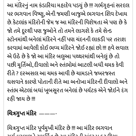
આ મંદિરનું નામ કંડારિયા મહાદેવ પડયું છે !!! ગર્ભગૃહનાં સરદલ
પર ભગવાન વિષ્ણુ, એની જમણી બાજુએ ભગવાન શિવ દેખાય
છે. કેટલાંક મંદિરોની જેમ જ આ મંદિરની વિશેષતા એ પણ છે કે
જો તમે દૂરથી પણ જુઓને તો તમને લાગશે કે તમે સેન્ડ
સ્ટોનમાંથી બનેલાં મંદિરને નહીં પણ ચંદનની લાકડી પર તરાશ
કરવામાં આવેલી કોઈ ભવ્ય મંદિરને જોઈ રહ્યાં છો !!! હવે સવાલ
એ ઉઠે છે કે જો આ મંદિર બલુઆ પથ્થરમાંથી બનેલું છે તો
પછી મૂર્તિઓ, દીવાલો અને સ્તંભોમાં આટલી બધી ચમક કેવી
રીતે ? દરઅસલ આ ચમક આવી છે ચામડાને જબરજસ્ત
ઘસવાને કારણે પોતાની રીતે આ અનોખા મંદિરની દીવાલો અને
સ્તંભ એટલાં બધાં ખૂબસૂરત બનેલાં છે પર્યટક એને જોઇને દંગ
રહી જાય છે !!!
ચિત્રગુપ્ત મંદિર
———-
ચિત્રગુપ્ત મંદિર પૂર્વમુખી મંદિર છે !!! આ મંદિર ભગવાન