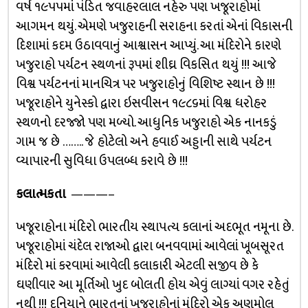
વર્ષ ૧૯૫૫માં પંડિત જવાહરલાલ નહેરુ પણ ખજૂરાહોમાં
આગમન થયું. એમણે ખજુરાહની સરાહના કરતાં એનાં વિકાસની
દિશામાં કદમ ઉઠાવવાનું આશ્વાસન આપ્યું. આ મંદિરોને કારણે
ખજુરાહો પર્યટન સ્થળનાં રૂપમાં શીઘ્ર વિકસિત થયું !!! આજે
વિશ્વ પર્યટનનાં માનચિત્ર પર ખજુરાહોનું વિશિષ્ટ સ્થાન છે !!!
ખજૂરાહોને યુનેસ્કો દ્વારા ઇસવીસન ૧૯૮૬માં વિશ્વ ધરોહર
સ્થળનો દરજ્જો પણ મળ્યો. આધુનિક ખજુરાહો એક નાનકડું
ગામ જ છે …….. જે હોટેલો અને હવાઈ અડ્ડાની સાથે પર્યટન
વ્યાપારની સુવિધા ઉપલબ્ધ કરાવે છે !!!
કલાત્મકતા
———–
ખજૂરાહોના મંદિરો ભારતીય સ્થાપત્ય કલાનાં અદભૂત નમૂના છે.
ખજૂરાહોમાં ચંદેલ રાજાઓ દ્વારા બનવવામાં આવેલાં ખૂબસૂરત
મંદિરો માં કરવામાં આવેલી કલાકારી એટલી સજીવ છે કે
ઘણીવાર આ મૂર્તિઓ ખુદ બોલતી હોય એવું લાગ્યાં વગર રહેતું
નથી !!! દુનિયાને ભારતનાં ખજૂરાહોનાં મંદિરો એક અણમોલ