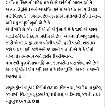
સર્વોત્તમ શિલ્પની પરિચાયક છે. જે દર્શકોની ભાવનાઓ ને
અત્યંત ઉદ્વેલિત અને આકર્ષિત કરે છે અને પોતાની મૂર્તિકલા
માટે વિશેષ ઉલ્લેખનીય છે. ખજૂરાહોની મૂર્તિઓની સૌથી અહમ
અમે મહત્વપૂર્ણ ખૂબી એ છે કે
એમાં ગતિ છે, જોતાં રહીએ તો એવું લાગે છે કે જાણે એ કદાચ
ચાલી રહી છે કે ક્દાચ હાલી રહી છે !!! અથવા તો એવું લાગે છે
જાણે એ કદાચ હમણાં જ બોલી પડશે , હસી પડશે , શરમાઈ
જશે અથવા રૂઠી જશે અને કમાલની વાત તો એ છે કે એનાં
ચહેરાનાં હાવ-ભાવ અને શરીરની ભંગિમાઓ
માત્ર સ્ત્રી-પુરુષોમાંજ નહિ પણ જાનવરોમાં પણ જોવાં મળે છે !!!
આ બધું જોતાં એમ કહી શકાય કે દરેક મૂર્તિમાં અજબ પ્રકારની
હલચલ છે !!!
ખજુરાહોનાં પ્રમુખ મંદિરોમાં લક્ષ્મણ, વિશ્વનાથ, કંડારિયા મહાદેવ,
જગદંબી, ચિત્રગુપ્ત, દુલ્હાદેવ, પાર્શ્વનાથ, આદિનાથ, જવારી તથા
ચતુર્ભુજ ઇત્યાદિ છે !!!