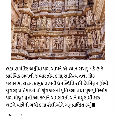
લક્ષ્મણ મંદિર અહીંયા પણ આપને એ ધ્યાન રાખવું પડે છે કે
પ્રારંભિક કાળથી જ ભારતીય કલા, સાહિત્ય તથા લોક
પરંપરામાં સદાય કામુક તત્વની ઉપસ્થિતિ રહી છે. મિથુન (પ્રેમી
યુગલ) પ્રતિમાઓ તો શ્રુંગકાલની મૂર્તિકલા તથા મૃણમૂર્તિઓમાં
પણ મૌજૂદ હતી. આ કલાને અમરાવતી અને મથુરાથી શરુ
થઇને પછીની બધી કલા શૈલીઓને અનુપ્રાણિત કર્યું !!!