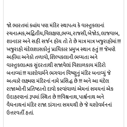
જો ભારતમાં ક્યાંય પણ મંદિર સ્થાપત્ય કે વાસ્તુકલાનાં
રચનાત્મક,અદ્વિતીય,વિલક્ષણ,ભવ્ય, રાજસી, બેજોડ, લાજવાબ,
શાનદાર અને સહી સર્જન હોય તો તે છે માત્ર માત્ર ખજુરાહોમાં !!!
ખજુરાહો ચંદેલશાસકોનું પ્રાધિકાર પ્રમુખ સ્થાન હતું !!! જેમણે
અહીંયા અનેકો તળાવો, શિલ્પકલાની ભવ્યતા અને
વાસ્તુકલાત્મક સુંદરતાથી સજાવેલાં વિશાળકાય મંદિરો
બનાવ્યાં !!! યાશોવાર્મને ભગવાન વિષ્ણુનું મંદિર બનાવ્યું જે
અત્યારે લક્ષ્મણ મંદિરનાં નામે પ્રસિદ્ધ છે !!! અને આ ચંદેલ
રાજાઓની પ્રતિષ્ઠાનો દાવો કરવાંવાળાં એમનાં સમયનાં એક
ઉદાહરણનાં રૂપમાં સ્થિત છે !!!વિશ્વનાથ, પાર્શ્વનાથ અને
વૈધનાથનાં મંદિર રાજા ડાંગાના સમયથી છે જે યશોવર્મનનાં
ઉત્તરવર્તી હતાં.