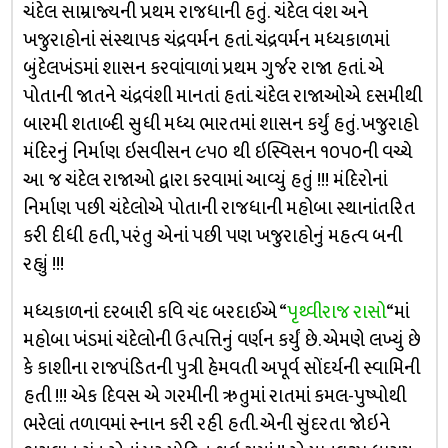
ચંદેલ સામ્રાજ્યની પ્રથમ રાજધાની હતું. ચંદેલ વંશ અને
ખજુરાહોનાં સંસ્થાપક ચંદ્રવર્મન હતાં. ચંદ્રવર્મન મધ્યકાળમાં
બુંદેલખંડમાં શાસન કરવાંવાળાં પ્રથમ ગુર્જર રાજા હતાં. એ
પોતાની જાતને ચંદ્રવંશી માનતાં હતાં. ચંદેલ રાજાઓએ દસમીથી
બારમી શતાબ્દી સુધી મધ્ય ભારતમાં શાસન કર્યું હતું. ખજુરાહો
મંદિરનું નિર્માણ ઇસવીસન ૯૫૦ થી ઇસ્વિસન ૧૦૫૦ની વચ્ચે
આ જ ચંદેલ રાજાઓ દ્વારા કરવામાં આવ્યું હતું !!! મંદિરોનાં
નિર્માણ પછી ચંદેલોએ પોતાની રાજધાની મહોબા સ્થાનાંતરિત
કરી દીધી હતી, પરંતુ એનાં પછી પણ ખજુરાહોનું મહત્વ બની
રહ્યું !!!
મધ્યકાળનાં દરબારી કવિ ચંદ બરદાઈએ “
પૃથ્વીરાજ રાસો
“માં
મહોબા ખંડમાં ચંદેલોની ઉત્પત્તિનું વર્ણન કર્યું છે. એમણે લખ્યું છે
કે કાશીના રાજપંડિતની પુત્રી હેમવતી અપૂર્વ સોંદર્યની સ્વામિની
હતી !!! એક દિવસ એ ગરમીની ઋતુમાં રાતમાં કમલ-પુષ્પોથી
ભરેલાં તળાવમાં સ્નાન કરી રહી હતી. એની સુંદરતા જોઇને