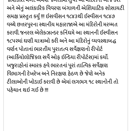
જાણકારી મળી. એમણે જંગલોમાં લુપ્ત આ મંદિરોની ખોજ કરી
અને એનું અલંકારિક વિવરણ બંગાળની એશિયાટિક સોસાયટી
સમક્ષ પ્રસ્તુત કર્યું !!! ઇસવીસન ૧૮૪૩થી ઈસ્વીસન ૧૮૪૭
વચ્ચે છત્તરપુરના સ્થાનીય મહારાજાએ આ મંદિરોની મરમ્મત
કરાવી. જનરલ એલેક્ઝાન્ડર કનિંઘમે આ સ્થાનની ઈસ્વીસન
૧૮૫૨માં ઘણી યાત્રાઓ કરી અને આ મંદિરોનું વ્યવસ્થાબદ્ધ
વર્ણન પોતાનાં ભારતીય પુરાતત્વ સર્વેક્ષણનો રીપોર્ટ
(આર્કિયોલોજિકલ સર્વે ઓફ ઇન્ડિયા રીપોર્ટસ)માં કર્યો.
ખજુરાહોનાં સ્મારક હવે ભારતનાં પૂરાં તાત્વિક સર્વેક્ષણ
વિભાગની દેખરેખ અને નિરક્ષણ હેઠળ છે જેણે અનેક
ટીલાઓની ખોડાઈ કરાવી છે એમાં લગભગ ૧૮ સ્થાનોની તો
પહેચાન થઇ ગઈ છે !!!