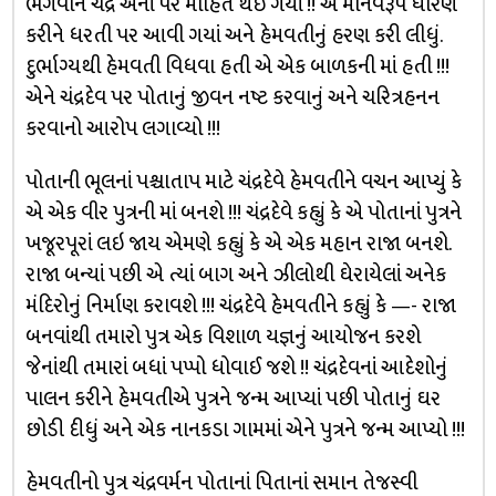
ભગવાન ચંદ્ર એનાં પર મોહિત થઇ ગયાં !! એ માનવરૂપ ધારણ
કરીને ધરતી પર આવી ગયાં અને હેમવતીનું હરણ કરી લીધું.
દુર્ભાગ્યથી હેમવતી વિધવા હતી એ એક બાળકની માં હતી !!!
એને ચંદ્રદેવ પર પોતાનું જીવન નષ્ટ કરવાનું અને ચરિત્રહનન
કરવાનો આરોપ લગાવ્યો !!!
પોતાની ભૂલનાં પશ્ચાતાપ માટે ચંદ્રદેવે હેમવતીને વચન આપ્યું કે
એ એક વીર પુત્રની માં બનશે !!! ચંદ્રદેવે કહ્યું કે એ પોતાનાં પુત્રને
ખજૂરપૂરાં લઇ જાય એમણે કહ્યું કે એ એક મહાન રાજા બનશે.
રાજા બન્યાં પછી એ ત્યાં બાગ અને ઝીલોથી ઘેરાયેલાં અનેક
મંદિરોનું નિર્માણ કરાવશે !!! ચંદ્રદેવે હેમવતીને કહ્યું કે —- રાજા
બનવાંથી તમારો પુત્ર એક વિશાળ યજ્ઞનું આયોજન કરશે
જેનાંથી તમારાં બધાં પપ્પો ધોવાઈ જશે !! ચંદ્રદેવનાં આદેશોનું
પાલન કરીને હેમવતીએ પુત્રને જન્મ આપ્યાં પછી પોતાનું ઘર
છોડી દીધું અને એક નાનકડા ગામમાં એને પુત્રને જન્મ આપ્યો !!!
હેમવતીનો પુત્ર ચંદ્રવર્મન પોતાનાં પિતાનાં સમાન તેજસ્વી