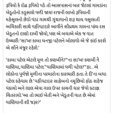
રૂપિયો કે દોઢ રૂપિયો પડે તો આસપાસનાં બાર જેટલાં ગામડાંના
ખેડૂતોનો કડૂસલો વળી જાય! રાજની લાખો રૂપિયાની
મહેસૂલનો છેડો વંડા ગામથી ગૂંથાવાનો શરૂ થાય. વસૂલાતી
અધિકારી સાથે વહીવટદારે આવીને સૌપ્રથમ ગામના પાંચ-દસ
ખેડૂતનો દાણો દાબી જોયો, પણ એ બધાએ એક જ વાત
ઉચ્ચારી: ‘સા’બ! કાબા ધનજી પટેલને બોલાવો-એ જે કાંઇ કરશે
એ સૌને મંજૂર રહેશે.’
‘કાબા પટેલ એટલે મૂળ તો કણબીને?’ ‘ના સા’બ! કણબી નૈ
વાણિયા, વાણિયા પટેલ.’ ‘વાણિયામાં વળી પટેલ?’ ‘હા… એ
લોકોના પૂર્વજો મૂળીના પરમારોના કારભારી હતા. તે દી’ના બધા
પટેલ કહેવાય છે.’ વહીવટદાર સાહેબનો નમૂછિયો હોઠ સહેજ
વંકાયો અને લાલ એવા ગાલ ઉપર કાચની ધાર જેવો કટાક્ષ
ચિતરાયો. ‘આ તો ભાઇ ખેતી અને ખેડૂતની વાત છે. એમાં
વાણિયાની શી જરૂર?’