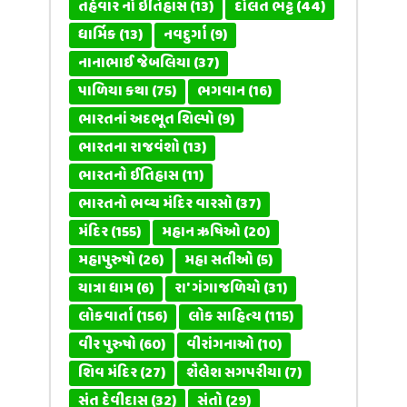
તહેવાર નો ઇતિહાસ
(13)
દોલત ભટ્ટ
(44)
ધાર્મિક
(13)
નવદુર્ગા
(9)
નાનાભાઈ જેબલિયા
(37)
પાળિયા કથા
(75)
ભગવાન
(16)
ભારતનાં અદભૂત શિલ્પો
(9)
ભારતના રાજવંશો
(13)
ભારતનો ઈતિહાસ
(11)
ભારતનો ભવ્ય મંદિર વારસો
(37)
મંદિર
(155)
મહાન ઋષિઓ
(20)
મહાપુરુષો
(26)
મહા સતીઓ
(5)
યાત્રા ધામ
(6)
રા' ગંગાજળિયો
(31)
લોકવાર્તા
(156)
લોક સાહિત્ય
(115)
વીર પુરુષો
(60)
વીરાંગનાઓ
(10)
શિવ મંદિર
(27)
શૈલેશ સગપરીયા
(7)
સંત દેવીદાસ
(32)
સંતો
(29)