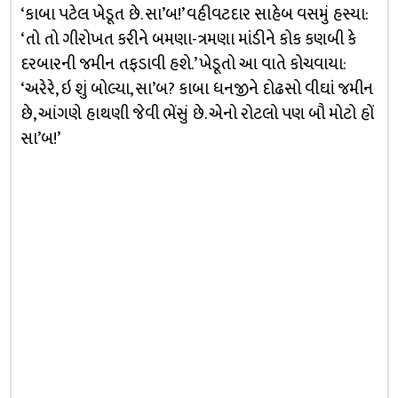
‘કાબા પટેલ ખેડૂત છે. સા’બ!’ વહીવટદાર સાહેબ વસમું હસ્યા:
‘તો તો ગીરોખત કરીને બમણા-ત્રમણા માંડીને કોક કણબી કે
દરબારની જમીન તફડાવી હશે.’ ખેડૂતો આ વાતે કોચવાયા:
‘અરેરે, ઇ શું બોલ્યા, સા’બ? કાબા ધનજીને દોઢસો વીઘાં જમીન
છે, આંગણે હાથણી જેવી ભેંસું છે. એનો રોટલો પણ બૌ મોટો હોં
સા’બ!’