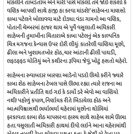
મોકલીને તાબડતોબ એને મારી પાસે મોકલો. તમે જોઇ શકશો કે
વણિક આપણી સાથે હાજી હા કરવા માંડશે!’ સાહેબના માણસો
કાબા પટેલને બોલાવવા માટે દોડ્યા. વંડા ગામનો આ વણિક,
પોતાની ચેમ્બરમાં હાજર થાય એ પૂર્વે વસૂલાતી અધિકારી
સાહેબની તુમાખીના ચિતારાએ કાબા પટેલનું એક કાલ્પનિક
ચિત્ર મગજના કેન્વાસ ઉપર દોરી લીધું: કાતરેલી વાણિયા મૂછો,
ઢીલા અને ખુશામતખોર હોઠ, ચાર આંટાની ઢીલી પાઘડી,
લફડફફડ ધોતિયું અને કથીરના રૂપિયા જેવું, ખોટું હસતો ચહેરો.
સાહેબના રુવાબદાર બારણા આડેનો પડદો ઊંચો કરીને જ્યારે
કાબા શેઠ સાહેબના ટેબલ પાસે ઊભા રહ્યા ત્યારે રાજના આ
અધિકારીને પ્રતીતિ થઇ ગઇ કે ડાર્યો ડરે એવો આ વાણિયો
નથી! પહોળું કપાળ, નિર્ણાયક રીતે બિડાયેલા હોઠ અને
આત્મવિશ્વાસથી ભર્યાભર્યા ચહેરામાં મૂછોના થોભિયાં
ફરકાવતા કાબા શેઠ માપસરના હાસ્ય સાથે સાહેબ સામે ઊભા
હતા. વસૂલાતી અધિકારી હાથમાં દીવો લઇને આના ચહેરામાંથી