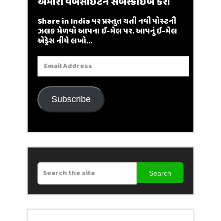
અમારી વેબસાઈટને સબસ્ક્રાઇબ કરો
Share in India પર પ્રસ્તુત થતી નવી પોસ્ટની
ઝલક મેળવો આપના ઈ-મેલ પર. આપનું ઈ-મેલ
એડ્રેસ નીચે લખો...
Email
Address
Subscribe
Search