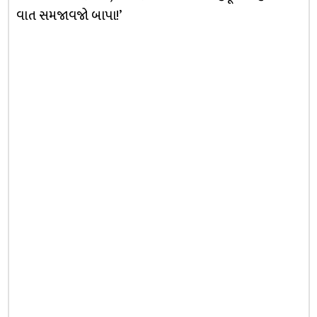
વાત સમજાવજો બાપા!’