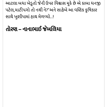
આટલા બધા ખેડૂતો જેની ઉપર વિશ્વાસ મૂકે છે એ કાબા ધનજી
પટેલ, માટીપગો તો નથી ને?’ અને સાહેબે આ વણિક કૃષિકાર
સાથે ખુશીપામાં હાથ મેળવ્યો…!
તોરણ – નાનાભાઈ જેબલિયા