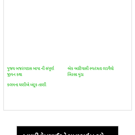
પુજય બજરંગદાસ બાપા ની સંપૂર્ણ
એક આદિવાસી સ્વતંત્રતા લડવૈયો
જીવન કથા
બિરસા મુંડા
કલમના ધણીએ બંદૂક તાણી