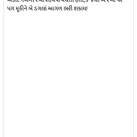
એકાદ નબળી રેખા શોધવા મથતા હતા, કે જેથી એ રેખા પર
પગ મૂકીને બે ડગલાં આગળ ભરી શકાય!