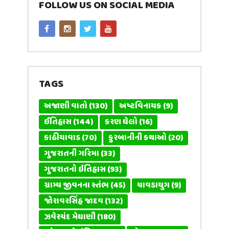
FOLLOW US ON SOCIAL MEDIA
TAGS
અજાણી વાતો
(130)
અષ્ટવિનાયક
(9)
ઈતિહાસ
(144)
કરણ ઘેલો
(16)
કાઠીયાવાડ
(70)
કુરબાનીની કથાઓ
(20)
ગુજરાતની ગરિમા
(33)
ગુજરાતનો ઇતિહાસ
(93)
ગ્રામ્ય જીવનના સ્તંભ
(45)
ચાવડાયુગ
(9)
જોરાવરસિંહ જાદવ
(132)
ઝવેરચંદ મેઘાણી
(180)