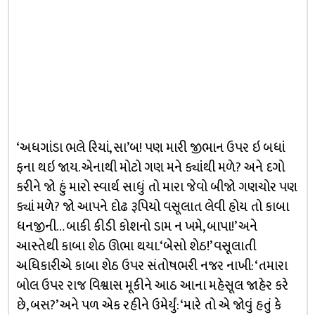
‘અધગાંડા ભલે રિયાં, સા’બ! પણ મારી જીભાન ઉપર ઇ બધાં
ફના થઇ જાય. એનાથી મોટો ગણ મને ક્યાંથી મળે? અને દગો
કરીને જો હું મારો સ્વાર્થ સાધું તો મારા જેવો બીજો ગણચોર પણ
ક્યાં મળે? જો આપને દોઢ રૂપિયો વસૂલાત લેવી હોય તો કાબા
ધનજીની… બાકી કીડી કોશનો ડામ ન ખમે, બાપા!’ અને
આસ્તેથી કાબા શેઠ ઊભા થયા. ‘બેસો શેઠ!’ વસૂલાતી
અધિકારીએ કાબા શેઠ ઉપર સંતોષભરી નજર નાખી: ‘તમારા
બોલ ઉપર રાજ વિશ્વાસ મૂકીને આઠ આના મહેસૂલ જાહેર કરે
છે, બસ?’ અને પળ એક રહીને ઉમેર્યું: ‘મારે તો એ જોવું હતું કે