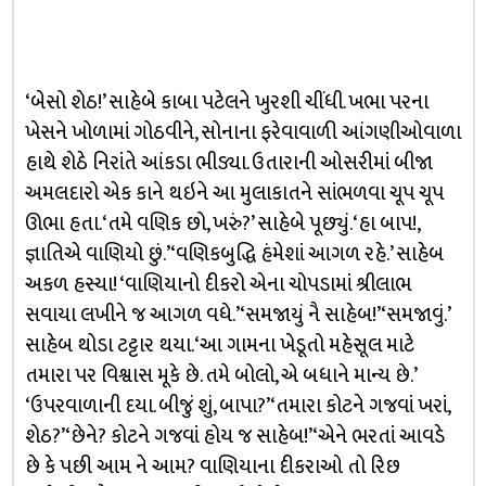
‘બેસો શેઠ!’ સાહેબે કાબા પટેલને ખુરશી ચીંધી. ખભા પરના
ખેસને ખોળામાં ગોઠવીને, સોનાના ફરેવાવાળી આંગણીઓવાળા
હાથે શેઠે નિરાંતે આંકડા ભીડ્યા. ઉતારાની ઓસરીમાં બીજા
અમલદારો એક કાને થઇને આ મુલાકાતને સાંભળવા ચૂપ ચૂપ
ઊભા હતા. ‘તમે વણિક છો, ખરું?’ સાહેબે પૂછ્યું. ‘હા બાપ!,
જ્ઞાતિએ વાણિયો છું.’ ‘વણિકબુદ્ધિ હંમેશાં આગળ રહે.’ સાહેબ
અકળ હસ્યા! ‘વાણિયાનો દીકરો એના ચોપડામાં શ્રીલાભ
સવાયા લખીને જ આગળ વધે.’ ‘સમજાયું નૈ સાહેબ!’ ‘સમજાવું.’
સાહેબ થોડા ટટ્ટાર થયા. ‘આ ગામના ખેડૂતો મહેસૂલ માટે
તમારા પર વિશ્વાસ મૂકે છે. તમે બોલો, એ બધાને માન્ય છે.’
‘ઉપરવાળાની દયા. બીજું શું, બાપા?’ ‘તમારા કોટને ગજવાં ખરાં,
શેઠ?’ ‘છેને? કોટને ગજવાં હોય જ સાહેબ!’ ‘એને ભરતાં આવડે
છે કે પછી આમ ને આમ? વાણિયાના દીકરાઓ તો રિછ