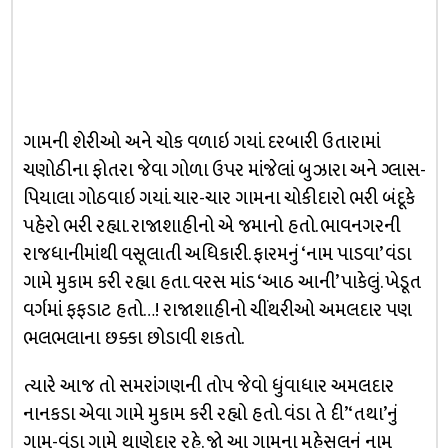
ગામની શેરીઓ અને ચોક વળાઇ ગયાં. દરબારી ઉતારામાં
ચણોઠીના ફોતરા જેવા ગોળા ઉપર માંજેલાં બુઝારા અને ગ્લાસ-
પિયાલા ગોઠવાઇ ગયાં. ચાર-ચાર ગામના ચોકીદારો ભરી બંદૂકે
પહેરો ભરી રહ્યા. રાજાશાહીનો એ જમાનો હતો. ભાવનગરની
રાજધાનીમાંથી વસૂલાતી અધિકારી. ફારમનું ‘નામ પાડવા’ વંડા
ગામે મુકામ કરી રહ્યા હતા. વરસ માંડ ‘આઠ આની’ પાકેલું. ખેડૂત
વર્ગમાં ફફડાટ હતો…! રાજાશાહીનો ચીંથરીઓ અમલદાર પણ
ભલભલાના છક્કા છોડાવી શકતો.
ત્યારે આજ તો સમરાંગણની તોપ જેવો ધુંવાધાર અમલદાર
નાનકડા એવા ગામે મુકામ કરી રહ્યો હતો. વંડા તે દી’ ‘તથા’નું
ગામ-વંડા ગામે થાણેદાર રહે. જો આ ગામના મહેસૂલનું નામ