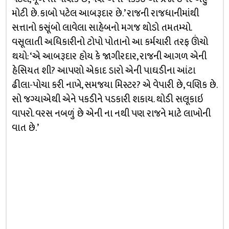
મોટી છે. કાબો પટેલ આબરૂદાર છે.’ રાજની રાજધાનીમાંથી
સત્તાનો કસૂંબો લાવેલા સાહેબનો મગજ થોડો તમતમ્યો.
વસૂલાતી અધિકારીનો ટોપો પોતાનો આ કર્મચારી તરફ ઊંચો
થયો: ‘એ આબરૂદાર હોય કે જાગીરદાર, રાજની આગળ એની
હેસિયત શી? આપણો એકાદ ડારો એની પાઘડીના આંટા
ઢીલા-પોચા કરી નાખે, સમજયા મિસ્ટર? એ વેપારી છે, વણિક છે.
સો જગ્યાએથી એને પકડીને પડકારી શકાય. થોડી સલૂકાઇ
વાપરો. વરસ નબળું છે એની ના નથી પણ રાજને માટે લાખોની
વાત છે.’