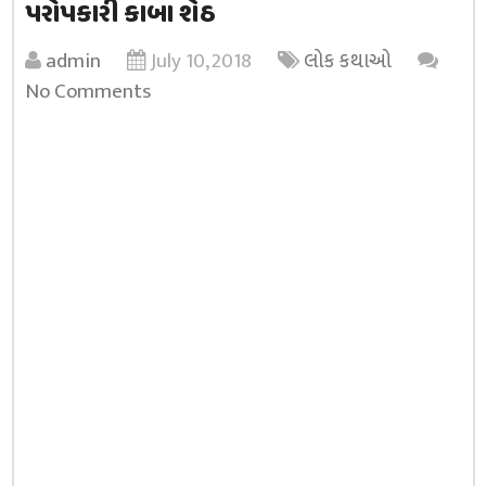
પરોપકારી કાબા શેઠ
admin
July 10, 2018
લોક કથાઓ
No Comments