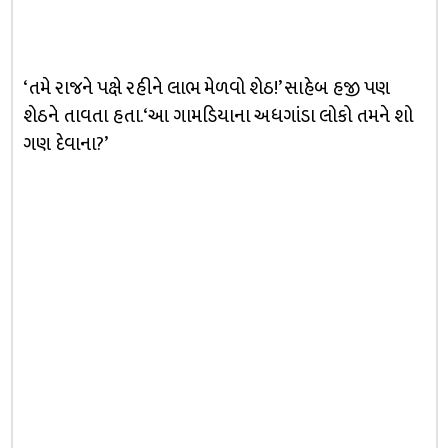
‘તમે રાજને પક્ષે રહીને લાભ મેળવો શેઠ!’ સાહેબ હજી પણ
શેઠને તાવતા હતા. ‘આ ગામડિયાના અધગાંડા લોકો તમને શો
ગણ દેવાના?’