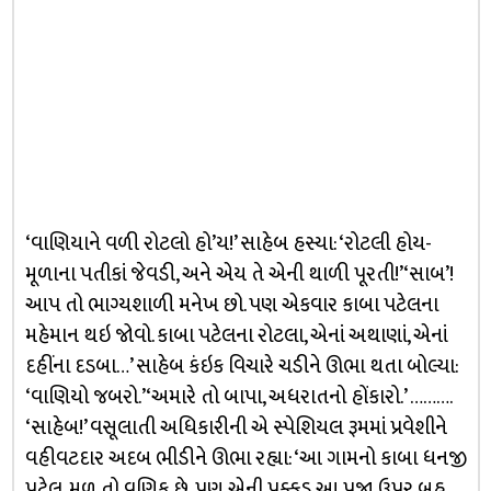
‘વાણિયાને વળી રોટલો હો’ય!’ સાહેબ હસ્યા: ‘રોટલી હોય-
મૂળાના પતીકાં જેવડી, અને એય તે એની થાળી પૂરતી!’ ‘સાબ’!
આપ તો ભાગ્યશાળી મનેખ છો. પણ એકવાર કાબા પટેલના
મહેમાન થઇ જોવો. કાબા પટેલના રોટલા, એનાં અથાણાં, એનાં
દહીંના દડબા…’ સાહેબ કંઇક વિચારે ચડીને ઊભા થતા બોલ્યા:
‘વાણિયો જબરો.’ ‘અમારે તો બાપા, અધરાતનો હોંકારો.’ ……….
‘સાહેબ!’ વસૂલાતી અધિકારીની એ સ્પેશિયલ રૂમમાં પ્રવેશીને
વહીવટદાર અદબ ભીડીને ઊભા રહ્યા: ‘આ ગામનો કાબા ધનજી
પટેલ, મૂળ તો વણિક છે, પણ એની પક્કડ આ પ્રજા ઉપર બહુ