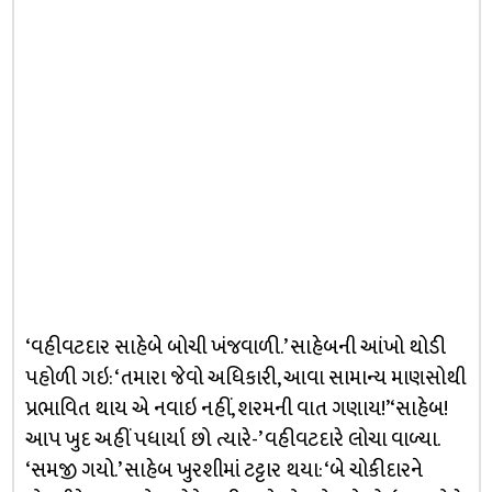
‘વહીવટદાર સાહેબે બોચી ખંજવાળી.’ સાહેબની આંખો થોડી
પહોળી ગઇ: ‘તમારા જેવો અધિકારી, આવા સામાન્ય માણસોથી
પ્રભાવિત થાય એ નવાઇ નહીં, શરમની વાત ગણાય!’ ‘સાહેબ!
આપ ખુદ અહીં પધાર્યા છો ત્યારે-’ વહીવટદારે લોચા વાળ્યા.
‘સમજી ગયો.’ સાહેબ ખુરશીમાં ટટ્ટાર થયા: ‘બે ચોકીદારને