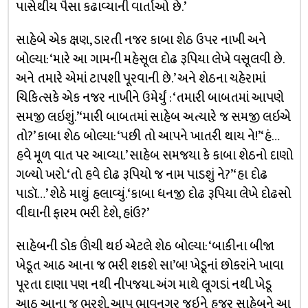
પાસેથીય પૈસા કઢાવ્યાની વાર્તાઓ છે.’
સાહેબે એક ક્ષણ, ડારતી નજર કાબા શેઠ ઉપર નાખી અને
બોલ્યા: ‘મારે આ ગામની મહેસૂલ દોઢ રૂપિયા લેખે વસૂલવી છે.
અને તમારે એમાં ટાપશી પૂરવાની છે.’ અને શેઠના ચહેરામાં
ચિકિત્સકે એક નજર નાખીને ઉમેર્યું : ‘તમારી બાબતમાં આપણે
સમજી લઇશું.’ ‘મારી બાબતમાં સાહેબ અત્યારે જ સમજી લઇએ
તો?’ કાબા શેઠ બોલ્યા: ‘પછી તો આપને ખાતરી થાય ને!’ ‘હં…
હવે મૂળ વાત પર આવ્યા.’ સાહેબ સમજયા કે કાબા શેઠનો દાણો
ગળ્યો ખરો. ‘તો હવે દોઢ રૂપિયો જ નામ પાડશું ને?’ ‘હા દોઢ
પાડૉ…’ શેઠે માથું હલાવ્યું. ‘કાબા ધનજી દોઢ રૂપિયા લેખે દોઢસો
વીઘાની ફારમ ભરી દેશે, હાંઉ?’
સાહેબની ડોક ઊંચી થઇ એટલે શેઠ બોલ્યા: ‘બાકીના બીજા
ખેડૂત આઠ આના જ ભરી શકશે સા’બ! ખેડૂનાં છોકરાંને ખાવા
પૂરતા દાણા પણ નથી નીપજયા. અંગ માથે લૂગડાં નથી. ખેડૂ
આઠ આના જ ભરશે, આપ ભાવનગર જઇને હજૂર સાહેબને આ