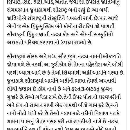
સિપાઈ, સિદ્દી હાટી, ઓડ, અતીત જેવી સો ઉપરાંત જાતિઓનું
સંગમસ્થાન જૂનાકાળથી સૌરાષ્ટ્ર બની રહ્યું છે. આ બધી
જાતિયોએ સૌરાષ્ટ્રની સંસ્કૃતિને ધબકતી રાખી છે. પણ આજે
એવી જ એક હિંદુ-મુસ્લિમ બંને કોમોના રીતરિવાજો પાળતી
સૌરાષ્ટ્રની હિંદુ ગણાતી નટડા કોમ અને એમની સંસ્કૃતિનો
અછડતો પરિચય કરાવવાનો ઉપક્રમ રાખ્યો છે.
સૌરાષ્ટ્રમાં સોરઠ અને મધ્ય સૌરાષ્ટ્રમાં નટડા નામની લોકજાતિ
જોવા મળે છે. નટથી આ જુદીકોમ છે. તેમના પહેરવેશ અને બોલી
પરથી ખ્યાલ આવે છે કે તેઓ સિંધમાંથી અહીં આવીને વસ્યા છે.
જૂનાકાળે સૌરાષ્ટ્રમાં આવીને અહીંની ભાષા તેમણે અપનાવી
લીધી જણાય છે. કોમ નાની છે અને ફરતલ-ભટકતું જીવન
ગુજારે છે. તેઓ ગધેડા રાખે છે. તેની ઉપર પોતાનો ઘરવખરીનો
અને દંગાનો સામાન રાખી એક ગામથી બીજે ગામ ફરે છે,અને
નાનો મોટો ધંધો કરે છે. તેઓ પડાવ માટે નદીનો વિશાળ પટ કે
ગામના પાદરનું ખેતર પસંદ કરી ત્યાં રાવટીઓ નાખે છે. નટકા
ઘર બાંધીને સ્થાયી રહેતા નથી. ઉપર આભ અને નીચે ધરતી