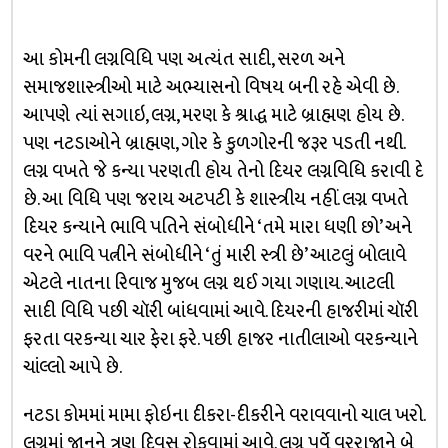
આ કોમની લગ્નવિધિ પણ અત્યંત સાદી, સરળ અને
સમાજશાસ્ત્રીઓ માટે અભ્યાસનો વિષય બની રહે એવી છે.
આપણે ત્યાં સગાઇ, લગ્ન, મરણ કે શ્રાદ્ધ માટે બ્રાહ્મણ હોય છે.
પણ નટડાઓને બ્રાહ્મણ, ગોર કે કુળગોરની જરૂર પડતી નથી.
લગ્ન વખતે જે કન્યા પરણતી હોય તેનો દિયર લગ્નવિધિ કરાવી દે
છે. આ વિધિ પણ જરાય અટપટી કે શાસ્ત્રીય નહીં. લગ્ન વખતે
દિયર કન્યાને ભાવિ પતિને સંબોધીને ‘તમે મારા ધણી છો’ અને
વરને ભાવિ પત્નીને સંબોધીને ‘તું મારી સ્ત્રી છે’ આટલું બોલાવે
એટલે નાતના રિવાજ મુજબ લગ્ન થઈ ગયા ગણાય. આટલી
સાદી વિધિ પછી ચૉરી બાંધવામાં આવે. દિયરની હાજરીમાં ચૉરી
ફરતા વરકન્યા ચાર ફેરા ફરે. પછી હાજર નાતીલાઓ વરકન્યાને
ચાંલ્લો આપે છે.
નટડા કોમમાં મામા ફોઇના દીકરા-દીકરીને વરાવવાનો ચાલ ખરો.
લગ્નમાં જાનને ત્રણ દિવસ રોકવામાં આવે. લગ્ન પૂર્વે વરરાજાને બે