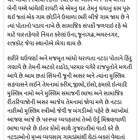
બેની વચ્ચે બાંધેલી રાવટી એ એમનું ઘર. તેમનું ધંધાનું કામ પૂરું
થઈ જતાં એક ગામ છોડીને ઉચાળા ભરી બીજે ગામ જાય છે ને
ત્યાં પોતાનો પડાવ નાખે છે. સામાજિક સંપર્કો જળવાઇ રહે એ
માટે વારતહેવારે નિયત કરેલાં ઉના, જૂનાગઢ, અમરનગર,
રાજકોટ જેવા સ્થાનોએ ભેગા થાય છે.
શરીરે ઘઉંવર્ણા અને મજબૂત બાંધો ધરાવતા નટડા પોતાને હિંદુ
ગણાવે છે. તેમની અટકો રાઠોડ, પરમાર વગેરે રાજપૂતોને મળતી
આવે છે. આમ છતાં સિંધની જૂની અસર અને ત્યાંના મુસ્લિમ
સહવાસને લઈને તેમનામાં કરીમ, જીભો, ઇસો, હમલો ઇત્યાદિ
મુસ્લિમ નામો અને મુસ્લિમ સમાજની ભાષા અને સામાજિક
રીતરિવાજોની અસર આજેય તેમનામાં જોવા મળે છે. નટડા
નારીઓ મુસ્લિમ સ્ત્રીઓ જેવી જ બંગડીઓ પહેરે છે. આંખોમાં
આંજણ આંજે છે. પરસ્પર વ્યવહારમાં તેઓ ઉર્દુ મિશ્રણવાળી
ભાષા વાપરે છે. ઇતર કોમો સાથે ગુજરાતીમાં વાતો કરે છે.
નટડાઓનો મુખ્ય વ્યવસાય ગામડાંમાંથી ઘેટાં-બકરાં વેચાતાં