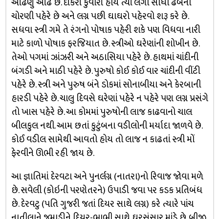
ઓઢણું ઓઢે છે. દીકરી કુંવારી હોય ત્યાં લગી સીંધી ઢબની
ચોરણી પહેરે છે અને લગ્ન પછી ઘાઘરો પહેરવો શરૂ કરે છે.
સધવા સ્ત્રી ગમે તે રંગનો પોષાક પહેરી શકે પણ વિધવા નારી
માટે કાળો પોષાક ફરજિયાત છે. સ્ત્રીઓ ઘરેણાંની શોખીન છે.
તેઓ પગમાં ઝાંઝરી અને અઠાસિયા પહેરે છે. હાથમાં ચાંદીની
બંગડી અને માઠી પહેરે છે. પુરુષો કોઈ કોઈ વાર ચાંદીની વીંટી
પહેરે છે. સ્ત્રી અને પુરુષ બંને ડોકમાં સોનાબીયા અને કેરબાની
હારડી પહેરે છે. ચાલુ દિવસે ઘરેણાં પહેરે ન પહેરે પણ લગ્ન પ્રસંગે
તો ખાસ પહેરે છે. આ કોમમાં પુરુષોની લાજ કાઢવાનો ચાલ
બીલકુલ નથી. આમ છતાં કુટુંબના વડીલોની મર્યાદા જાળવે છે.
કોઈ વડીલ સામેથી આવતો હોય તો લાજ ન કાઢતાં સ્ત્રી મોં
ફેરવીને ઊભી રહી જાય છે.
આ જ્ઞાતિમાં દેરવટા અને પુનર્લગ્ન (નાતરા)નો રિવાજ જોવા મળે
છે. સવેલી (કોઇની પરણેતરને) ઉપાડી જવા પર કડક પ્રતિબંધ
છે. દેરવટુ (પતિ ગુજરી જતાં દિયર સાથે લગ્ન) કરે ત્યારે પાંચ
નાતીલાને જમાડીને દિયર-ભાભી સાથે ઘરસંસાર માંડે છે. બીજી