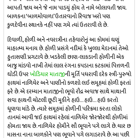
આપતી જાય અને જે નામ પાડયું હોય તે નામે બોલાવતી જાય.
બાળકના ‘બાળમોવાળા’ ઉતારવાનો રિવાજ ખરો પણ
કુળદેવીના સ્થાનકે નહીં પણ ગમે ત્યાં ઉતરાવી લે છે.
દિવાળી, હોળી અને નવરાત્રીના તહેવારોનું આ કોમમાં ઘણું
માહાત્મ્ય મનાય છે. હોળી પ્રસંગે નદીમાં કે ખુલ્લા મેદાનમાં તેઓ
હુતાસણી પ્રગટાવે છે. ખડકેલી છાણ-લાકડાની હોળીની એક
બાજુ માંડવો નાખી તેમાં લાલ રંગના કપડાના કટકામાં પિત્તળની
ઘોડી ઉપર
ખોડિયાર માતાજી
ની મૂર્તિ પધરાવી દરેક સ્ત્રી-પુરુષો
હાથમાં નાળિયેર અને પાણીનો કળશો લઈ સમૂહમાં હોળી ફરતાં
ફરે છે. એ દરમ્યાન માતાજીનો ભૂવો રૌદ્ર અવાજ સાથે માથાની
સવા હાથની ચોટલી છૂટી મૂકીને હાઉ… હાઉ… હાઉ કરતો
ધૂણવા માંડે છે. ત્યારે સમૂહમાં હોળીની પરિક્રમા કરતા લોકો
તાનમાં આવી જઈ હાથમાં રહેલાં નાળિયેર જોરજોરથી હોળીમાં
હોમતા જાય છે. નાળિયેર હોમીને સૌ ભૂવાને પગે લાગે છે. ચાર છ
માસના નાના બાળકોને પણ ભૂવાને પગે લગાડરાવે છે. આ પછી