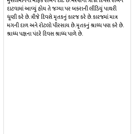
મુસલમાનની માફક શબને દાટે છે. મરણના ત્રીજા દિવસે શબને
દાટવામાં આવ્યું હોય તે જગ્યા પર બકરાની લીંડિયું પાથરી
ધૂણી કરે છે. ત્રીજે દિવસે મૃતકનું કારજ કરે છે. કારજમાં માત્ર
મગની દાળ અને રોટલો પીરસાય છે. મૃતકનું શ્રાધ્ધ પણ કરે છે.
શ્રાધ્ધ પક્ષના પંદરે દિવસ શ્રાધ્ધ પાળે છે.