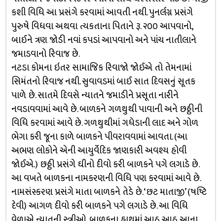
કશી વિધિ આ પ્રસંગે કરવામાં આવતી નથી. પુનર્લગ્ન પ્રસંગે
પુરુષે વિધવા અથવા ત્યકતાના પિતાને રૂ. ૨૦૦ આપવાનો,
બાઈને ત્રણ જોડી નવાં કપડાં આપવાનો અને પાંચ નાતીલાને
જમાડવાનો રિવાજ છે.
નટડા કોમના ઇતર સામાજિક રિવાજો જોઈએ તો તેમનામાં
સિમંતનો રિવાજ નથી. સુવાવડમાં બાઈ સાત દિવસનું સૂતક
પાળે છે. સાતમે દિવસે ન્યાતને જમાડીને પ્રસૂતા નારીને
નવડાવવામાં આવે છે. બાળકને ગળથુથી પાવાની અને છઠ્ઠીની
વિધિ કરવામાં આવે છે. ગળથુથીમાં ગધેડાની લાદ અને ગોળ
ભેગા કરી જૂના કાળે બાળકને પીવરાવવામાં આવતા. (આ
અભણ લોકોને એની આયુર્વેદિક જાણકારી અવશ્ય હોવી
જોઈએ.) છઠ્ઠી પ્રસંગે ઘીનો દીવો કરી બાળકને પગે લગાડે છે.
આ વખતે બાળકના નામકરણની વિધિ પણ કરવામાં આવે છે.
નામસંસ્કરણ પ્રસંગે માતા બાળકને તેડે છે. ‘છટ માતાજી’ (ષષ્ટિ
દેવી) આગળ દીવો કરી બાળકને પગે લગાડે છે. આ વિધિ
વેળાએ ન્યાતની સ્ત્રીઓ, બાળકના હાથમાં આઠ આઠ આના