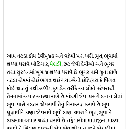
આમ નટડા કોમ દેવીપૂજક અને વહેમી પણ ખરી. ભૂત, ભૂવામાં
શ્રધ્ધા ધરાવે. ખોડિયાર,
મેલડી
, છટ જેવી દેવીઓ અને ભૂચર
તથા સુરધનમાં ખૂબ જ શ્રધ્ધા ધરાવે છે. ભૂચર નામે જૂના કાળે
નટડા કોમમાં કોઇ ભગત થઇ ગયા. એનો ઇતિહાસ કે વિગત
કોઇ જાણતું નથી. શ્રધ્ધેય કુળદેવ તરીકે આ લોકો પરંપરાથી
તેમનામાં અપાર આસ્થા રાખે છે. માંદગી જેવા પ્રસંગે દવા ન લેતાં
ભૂવા પાસે નડતર જોવરાવી તેનું નિરાકરણ કરાવે છે. ભૂવા
ધૂણાવીને દાણા જોવરાવે. ભૂવો દાણા ચવરાવે. ભૂત, ભૂવા ને
ડાકલામાં અપાર શ્રધ્ધા ધરાવે છે. તહેવારોમાં માતાજીના માંડવા
સ્થાપે તે સિવાય ભટકતી કોમ હોવાથી માતાજીને કોથળીમાં