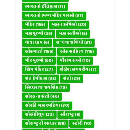
ભારતનો ઈતિહાસ
(11)
ભારતનો ભવ્ય મંદિર વારસો
(37)
મંદિર
(155)
મહાન ઋષિઓ
(20)
મહાપુરુષો
(26)
મહા સતીઓ
(5)
યાત્રા ધામ
(6)
રા' ગંગાજળિયો
(31)
લોકવાર્તા
(156)
લોક સાહિત્ય
(115)
વીર પુરુષો
(60)
વીરાંગનાઓ
(10)
શિવ મંદિર
(27)
શૈલેશ સગપરીયા
(7)
સંત દેવીદાસ
(32)
સંતો
(29)
સિધ્ધરાજ જયસિંહ
(19)
સોરઠ ના સંતો
(46)
સોરઠી બહારવટિયા
(30)
સોલંકીયુગ
(22)
સૌરાષ્ટ્ર
(8)
સૌરાષ્ટ્રની રસધાર
(88)
સ્ટોરી
(10)