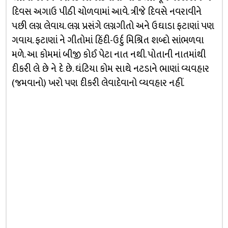
દિવસ અગાઉ પીઠી ચોળવામાં આવે. ત્રીજે દિવસે નવરાવીને
પછી લગ્ન લેવાય. લગ્ન પ્રસંગે લગ્નગીતો અને ઉઘાડા ફટાણાં પણ
ગવાય. ફટાણાં ને ગીતોમાં હિંદી-ઉર્દુ મિશ્રિત શબ્દો સાંભળવા
મળે. આ કોમમાં બીજી કોઈ પેટા નાત નથી. પોતાની નાતમાંથી
દીકરી લે છે ને દે છે. ઘંટિયા કોમ સાથે નટડાને ભાણાં વ્યવહાર
(જમવાનો) ખરો પણ દીકરી લેવાદેવાનો વ્યવહાર નહીં.