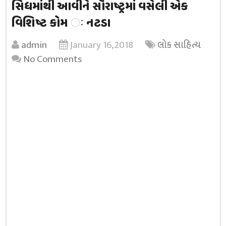
સિંધમાંથી આવીને સૌરાષ્ટ્રમાં વસેલી એક
વિશિષ્ટ કોમ ઃ નટડા
admin
January 16, 2018
લોક સાહિત્ય
No Comments