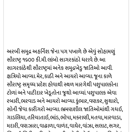
અરબી સમુદ્ર અહર્નિશ જેના પગ પખાળે છે એવું સોહામણું
સૌરાષ્ટ્ર ૧૬૦૦ કી.મી. લાંબો સાગરકાંઠો ધરાવે છે. આ
સાગરકાંઠેથી સૌરાષ્ટ્રમાં અનેક સમુદ્રખેડુ જાતિઓ આવી.
ક્ષત્રિયો આવ્યા. મેર, કાઠી અને આયરો આવ્યા. જૂના કાળે
સૌરાષ્ટ્ર સમૃધ્ધ પ્રદેશ હોવાથી સ્થળ મારગેથી પશુપાલકોના
ટોળાં અને પાટીદાર ખેડૂતોના જૂથો આવ્યાં. પશુપાલક એવા
રબારી, ભરવાડ અને આયરો આવ્યા. કુંભાર, વણકર, સુથારો,
સોની જેવા કારીગરો આવ્યા. ભ્રમણશીલ જાતિઓમાંથી ગધઈ,
ગાડલિયા, તરિયાતાઈ, ભાંડ, ભોપા, મકરાણી, મતવા, મારવાડા,
મદારી, વણઝારા, વાઢાળા, વાળંદ, વાઘેર, વાંઝા, સલાટ, સગર,