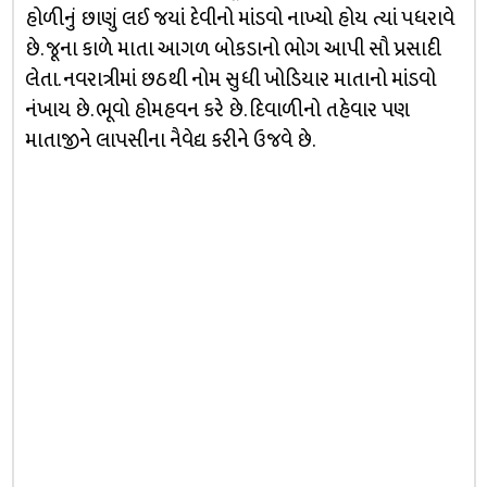
હોળીનું છાણું લઈ જયાં દેવીનો માંડવો નાખ્યો હોય ત્યાં પધરાવે
છે. જૂના કાળે માતા આગળ બોકડાનો ભોગ આપી સૌ પ્રસાદી
લેતા. નવરાત્રીમાં છઠથી નોમ સુધી ખોડિયાર માતાનો માંડવો
નંખાય છે. ભૂવો હોમહવન કરે છે. દિવાળીનો તહેવાર પણ
માતાજીને લાપસીના નૈવેદ્ય કરીને ઉજવે છે.