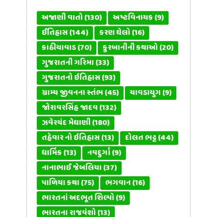
અજાણી વાતો
(130)
અષ્ટવિનાયક
(9)
ઈતિહાસ
(144)
કરણ ઘેલો
(16)
કાઠીયાવાડ
(70)
કુરબાનીની કથાઓ
(20)
ગુજરાતની ગરિમા
(33)
ગુજરાતનો ઇતિહાસ
(93)
ગ્રામ્ય જીવનના સ્તંભ
(45)
ચાવડાયુગ
(9)
જોરાવરસિંહ જાદવ
(132)
ઝવેરચંદ મેઘાણી
(180)
તહેવાર નો ઇતિહાસ
(13)
દોલત ભટ્ટ
(44)
ધાર્મિક
(13)
નવદુર્ગા
(9)
નાનાભાઈ જેબલિયા
(37)
પાળિયા કથા
(75)
ભગવાન
(16)
ભારતનાં અદભૂત શિલ્પો
(9)
ભારતના રાજવંશો
(13)