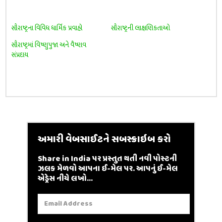
સૌરાષ્ટ્રના વિવિધ ધાર્મિક પ્રવાહો
સૌરાષ્ટ્રની લાક્ષણિકતાઓ
સૌરાષ્ટ્રમાં વિષ્ણુપુજા અને વૈષ્ણવ
સંપ્રદાય
અમારી વેબસાઈટને સબસ્ક્રાઇબ કરો
Share in India પર પ્રસ્તુત થતી નવી પોસ્ટની
ઝલક મેળવો આપના ઈ-મેલ પર. આપનું ઈ-મેલ
એડ્રેસ નીચે લખો...
Email
Address