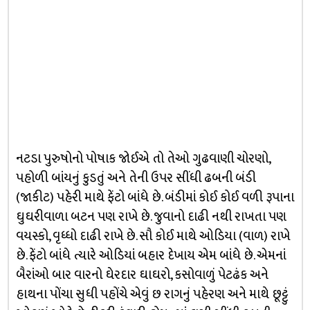
નટડા પુરુષોનો પોષાક જોઈએ તો તેઓ ગુઢવાણી ચોરણો,
પહોળી બાંયનું કુડતું અને તેની ઉપર સીંધી ઢબની બંડી
(જાકીટ) પહેરી માથે ફેંટો બાંધે છે. બંડીમાં કોઈ કોઈ વળી રૂપાના
ઘુઘરીવાળા બટન પણ રાખે છે. જુવાનો દાઢી નથી રાખતા પણ
વયસ્કો, વૃધ્ધો દાઢી રાખે છે. સૌ કોઈ માથે ઓડિયા (વાળ) રાખે
છે. ફેંટો બાંધે ત્યારે ઓડિયાં બહાર દેખાય એમ બાંધે છે. એમનાં
બૈરાંઓ બાર વારનો ઘેરદાર ઘાઘરો, કસોવાળું પેટઢંક અને
હાથના પોંચા સુધી પહોંચે એવું છ રાગનું પહેરણ અને માથે છૂટ્ટું