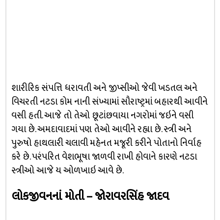
શારીરિક સંપત્તિ ધરાવતી અને જીપ્સીઓ જેવી ખડતલ અને
વિચરતી નટડા કોમ નાની સંખ્યામાં સૌરાષ્ટ્રમાં બહારથી આવીને
વસી હતી. આજે તો તેઓ છૂટાંછવાયા નગરોમાં જઇને વસી
ગયા છે. અમદાવાદમાં પણ તેઓ આવીને રહ્યા છે. સ્ત્રી અને
પુરુષો હાથલારી ચલાવી મહેનત મજૂરી કરીને પોતાનો નિર્વાહ
કરે છે. પરંપરિત વેશભૂષા જાળવી રાખી હોવાને કારણે નટડા
સ્ત્રીઓ આજે ય ઓળખાઇ આવે છે.
લોકજીવનનાં મોતી – જોરાવરસિંહ જાદવ