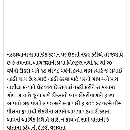
નટડાઓના સામાજિક જીવન પર ઉડતી નજર કરીએ તો જણાય
છે કે તેમનામાં બાળલગ્નોની પ્રથા બિલકુલ નથી. ૧૮ થી ૨૦
વર્ષનો દીકરો અને ૧૭ થી ૧૮ વર્ષની કન્યા થાય ત્યારે જ સગાઈ
નક્કી થાય છે. સગાઇ નક્કી કરવા માટે ઘરનો બાપ અને પાંચ
નાતીલા કન્યાને ઘેર જાય છે. સગાઇ નક્કી કરીને સામસામા
ગોળ ખાય છે. જૂના કાળે દીકરાનો બાપ દીકરીવાળાને રૂ. ૨૫
આપતો. લગ્ન વખતે રૂ. ૬૦ અને લગ્ન પછી રૂ. ૩૦૦ દર વરસે વીસ
વીસના હપ્તાથી દીકરીના બાપને આપવા પડતા. દીકરાના
બાપની આર્થિક સ્થિતિ સારી ન હોય તો સામે પોતાની કે
પોતાના કુટુંબની દીકરી વરાવતા.