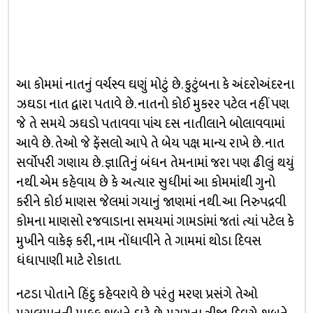
આ કોમમાં નાતનું વર્ચસ્વ ઘણું મોટું છે. કુટુંબના કે અંદરોઅંદરના
ઝઘડા નાત દ્વારા પતાવે છે. નાતનો કોઈ મુકરર પટેલ નહીં પણ
જે તે સમયે ઝઘડો પતાવવા પાંચ દસ નાતીલાને બોલાવવામાં
આવે છે. તેઓ જે ફેંસલો આપે તે બેય પક્ષ માન્ય રાખે છે. નાત
સર્વોપરી ગણાય છે. જ્ઞાતિનું બંધન તેમનામાં જરા પણ ઢીલું થયું
નથી. એમ કહેવાય છે કે અત્યાર સુધીમાં આ કોમમાંથી ગુનો
કરીને કોઇ માણસ જેલમાં ગયાનું જાણમાં નથી. આ નિરુપદ્રવી
કોમના માણસો રજવાડાના સમયમાં ગામડાંમાં જતાં ત્યાં પટેલ કે
મુખીને વાકેફ કરી, નામ નોંધાવીને તે ગામમાં થોડા દિવસ
ધંધાપાણી માટે રોકાતા.
નટડા પોતાને હિંદુ કહેવરાવે છે પરંતુ મરણ પ્રસંગે તેઓ