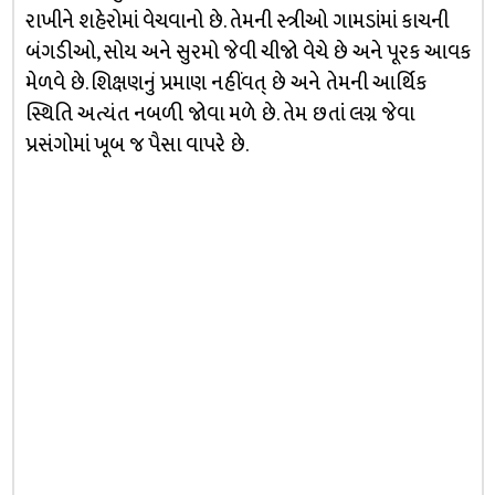
રાખીને શહેરોમાં વેચવાનો છે. તેમની સ્ત્રીઓ ગામડાંમાં કાચની
બંગડીઓ, સોય અને સુરમો જેવી ચીજો વેચે છે અને પૂરક આવક
મેળવે છે. શિક્ષણનું પ્રમાણ નહીંવત્ છે અને તેમની આર્થિક
સ્થિતિ અત્યંત નબળી જોવા મળે છે. તેમ છતાં લગ્ન જેવા
પ્રસંગોમાં ખૂબ જ પૈસા વાપરે છે.