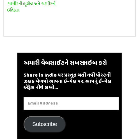
કાશ્મીરની ભૂગોળ અને કાશ્મીરનો
ઈતિહાસ
અમારી વેબસાઈટને સબસ્ક્રાઇબ કરો
Share in India પર પ્રસ્તુત થતી નવી પોસ્ટની
ઝલક મેળવો આપના ઈ-મેલ પર. આપનું ઈ-મેલ
એડ્રેસ નીચે લખો...
Email
Address
Subscribe