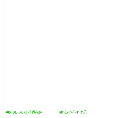
ભારતમાં નાગ વંશનો ઇતિહાસ
કાશ્મીર અને નાગજાતિ