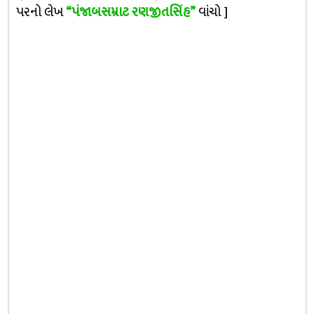
પરનો લેખ
“પંજાબસમ્રાટ રણજીતસિંહ”
વાંચો ]