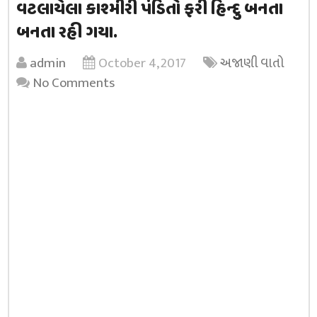
વટલાયેલા કાશ્મીરી પંડિતો ફરી હિન્દુ બનતા
બનતા રહી ગયા.
admin
October 4, 2017
અજાણી વાતો
No Comments