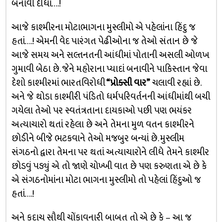
બનાવી દીધાં….!
આજે કાશ્મીરના મોટાભાગના મુસ્લીમો એ પહેલાંના હિંદુ જ
હતાં….! એમની વેદ પારંગત પેઢીઓના જ તેઓ સંતાન છે જે
આજે સમય અને સલ્તનતની આંધીમાં પોતાની અસલી ઓળખ
ગુમાવી બેઠા છે. જેને મહોરાના પ્યાદાં બનાવીને પાકિસ્તાન જેવા
દેશો કાશ્મીરમાં ભારતવિરોધી
“પ્રોક્સી વાર”
ચલાવી રહ્યાં છે.
અને જે થોડા કાશ્મીરી પંડિતો ધર્મપરિવર્તનની આંધીમાંથી બચી
ગયેલા તેઓ પર સ્વતંત્રતાના દાયકાઓ પછી પણ ભયંકર
અત્યાચારો થતાં રહેલા છે અને તેમના મુળ વતન કાશ્મીરને
છોડીને બીજે ભટકવાને તેઓ મજબુર બન્યાં છે. મુસ્લીમ
સંગઠનો દ્વારા તેમના પર થતાં અત્યાચારોને લીધે તેમને કાશ્મીર
છોડવું પડ્યું એ તો જાણે ચોખ્ખી વાત છે પણ કરુણતા એ છે કે
એ સંગઠનોમાંના મોટા ભાગના મુસ્લીમો તો પહેલાં હિંદુઓ જ
હતાં….!
અને કદાચ સૌથી ચોંકાવનારી બાબત તો એ છે કે – આ જ