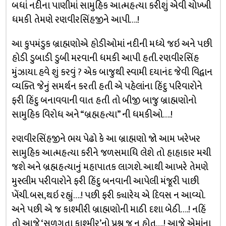
બધાં નદીના પાણીમાં સામુહિક આત્મહત્યા કરીશું એવી ચોખ્ખી
ધમકી તેમણે રણવીરસિંહજીને આપી….!
આ કુપમંડુક બ્રાહ્મણોએ હોડીઓમાં નદીની મધ્યે જઇ અને પછી
હોડી ડુબાડી ડુબી મરવાની ધમકી આપી હતી. રણવીરસિંહ
મુંઝાયા. હવે શું કરવું ? એક બાજુથી સ્વામી દયાનંદ જેવી વિદ્વાન
વ્યક્તિ જેનું સમર્થન કરતી હતી એ પહેલાંના હિંદુ પરિવારોને
ફરી હિંદુ બનાવવાની વાત હતી તો બીજી બાજુ બ્રાહ્મણોનો
સામુહિક વિરોધ અને “બ્રહ્મહત્યા” ની ધમકીઓ….!
રણવીરસિંહજીને ભય પેઢો કે આ બ્રાહ્મણો જો આમ ખરેખર
સામુહિક આત્મહત્યા કરીને જળસમાધિ લેશે તો હાહાકાર મચી
જશે અને બ્રહ્મહત્યાનું મહાપાતક લાગશે. આથી આખરે તેમણે
મુસ્લીમ પરીવારોને ફરી હિંદુ બનવાની આપેલી મંજૂરી પાછી
ખેંચી. બસ,થઇ રહ્યું….! પછી ફરી ક્યારેય એ દિવસ ન આવ્યો.
અને પછી એ જ કાશ્મીરી બ્રાહ્મણોની માઠી દશા બેઠી….! નહિં
તો આજે ‘સળગતા કાશ્મીર’નો પ્રશ્ન જ ન હોત….! આજે એમાંના