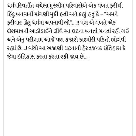
ધર્મપરિવર્તીત થયેલા મુસ્લીમ પરિવારોએ એક વખત ફરીથી
હિંદુ બનવાની માંગણી મુકી હતી અને કહ્યું હતું કે – “અમને
ફરીવાર હિંદુ ધર્મમાં અપનાવી લો”….!! પણ એ વખતે એક
લેશમાત્રની આડોડાઇને લીધે આ ઘટના બનતાં બનતાં રહી ગઇ
અને એનું પરીણામ આજે પણ હજારો કાશ્મીરી પંડિતો ભોગવી
રહ્યાં છે….! વાંચો આ અજાણી ઘટનાનો હેરતજનક ઇતિહાસ કે
જેમાં ઇતિહાસ ફરતા ફરતા રહી જાય છે….