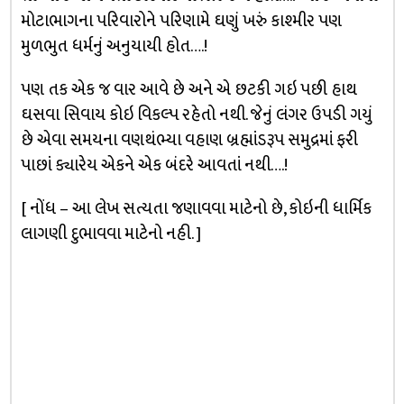
મોટાભાગના પરિવારોને પરિણામે ઘણું ખરું કાશ્મીર પણ
મુળભુત ધર્મનું અનુયાયી હોત….!
પણ તક એક જ વાર આવે છે અને એ છટકી ગઇ પછી હાથ
ઘસવા સિવાય કોઇ વિકલ્પ રહેતો નથી. જેનું લંગર ઉપડી ગયું
છે એવા સમયના વણથંભ્યા વહાણ બ્રહ્માંડરૂપ સમુદ્રમાં ફરી
પાછાં ક્યારેય એકને એક બંદરે આવતાં નથી….!
[ નોંધ – આ લેખ સત્યતા જણાવવા માટેનો છે, કોઇની ધાર્મિક
લાગણી દુભાવવા માટેનો નહી. ]