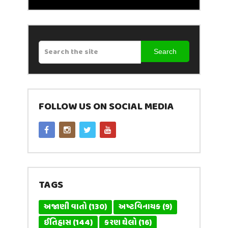
Search
FOLLOW US ON SOCIAL MEDIA
TAGS
અજાણી વાતો
(130)
અષ્ટવિનાયક
(9)
ઈતિહાસ
(144)
કરણ ઘેલો
(16)