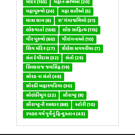
મંદિર
(155)
મહાન ઋષિઓ
(20)
મહાપુરુષો
(26)
મહા સતીઓ
(5)
યાત્રા ધામ
(6)
રા' ગંગાજળિયો
(31)
લોકવાર્તા
(156)
લોક સાહિત્ય
(115)
વીર પુરુષો
(60)
વીરાંગનાઓ
(10)
શિવ મંદિર
(27)
શૈલેશ સગપરીયા
(7)
સંત દેવીદાસ
(32)
સંતો
(29)
સિધ્ધરાજ જયસિંહ
(19)
સોરઠ ના સંતો
(46)
સોરઠી બહારવટિયા
(30)
સોલંકીયુગ
(22)
સૌરાષ્ટ્ર
(8)
સૌરાષ્ટ્રની રસધાર
(88)
સ્ટોરી
(10)
૨૫૦૦ વર્ષ પૂર્વેનું હિન્દુસ્તાન
(43)