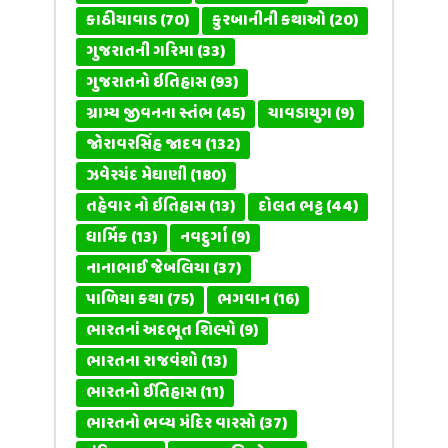
કાઠીયાવાડ
(70)
કુરબાનીની કથાઓ
(20)
ગુજરાતની ગરિમા
(33)
ગુજરાતનો ઇતિહાસ
(93)
ગ્રામ્ય જીવનના સ્તંભ
(45)
ચાવડાયુગ
(9)
જોરાવરસિંહ જાદવ
(132)
ઝવેરચંદ મેઘાણી
(180)
તહેવાર નો ઇતિહાસ
(13)
દોલત ભટ્ટ
(44)
ધાર્મિક
(13)
નવદુર્ગા
(9)
નાનાભાઈ જેબલિયા
(37)
પાળિયા કથા
(75)
ભગવાન
(16)
ભારતનાં અદભૂત શિલ્પો
(9)
ભારતના રાજવંશો
(13)
ભારતનો ઈતિહાસ
(11)
ભારતનો ભવ્ય મંદિર વારસો
(37)