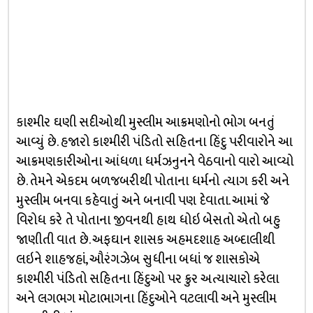
કાશ્મીર ઘણી સદીઓથી મુસ્લીમ આક્રમણોનો ભોગ બનતું
આવ્યું છે. હજારો કાશ્મીરી પંડિતો સહિતના હિંદુ પરીવારોને આ
આક્રમણકારીઓના આંધળા ધર્મઝનુનને વેઠવાનો વારો આવ્યો
છે. તેમને એકદમ બળજબરીથી પોતાના ધર્મનો ત્યાગ કરી અને
મુસ્લીમ બનવા કહેવાતું અને બનાવી પણ દેવાતા. આમાં જે
વિરોધ કરે તે પોતાના જીવનથી હાથ ધોઇ બેસતો એતો બહુ
જાણીતી વાત છે. અફઘાન શાસક અહમદશાહ અબ્દાલીથી
લઇને શાહજહાં, ઔરંગઝેબ સુધીના બધાં જ શાસકોએ
કાશ્મીરી પંડિતો સહિતના હિંદુઓ પર ક્રુર અત્યાચારો કરેલા
અને લગભગ મોટાભાગના હિંદુઓને વટલાવી અને મુસ્લીમ