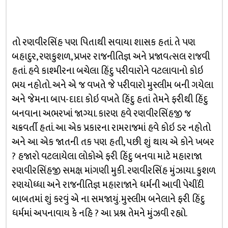
તો રણવીરસિંહ પણ પિતાથી સવાયા શાસક હતાં. તે પણ
બહાદુર, રણકુશળ, પ્રખર રાજનીતિજ્ઞ અને પ્રજાવત્સલ રાજવી
હતાં. હવે કાશ્મીરના બચેલા હિંદુ પરીવારોને વટલાવાનો કોઇ
ભય નહોતો. અને એ જ વખતે જે પરીવારો મુસ્લીમ બની ગયેલા
અને જેમના બાપ-દાદા કોઇ વખતે હિંદુ હતાં તેમને ફરીથી હિંદુ
બનવાના અભરખાં જાગ્યા. કારણ હવે રણવીરસિંહજી જ
ચક્રવર્તી હતાં. આ એક પ્રકારના રામરાજમાં હવે કોઇ ડર નહોતો
અને આ એક જાતની તક પણ હતી, પછી શું થાય એ કોને ખબર
? હજારો વટલાયેલા લોકોએ ફરી હિંદુ બનવા માટે મહારાજા
રણવીરસિંહજી સમક્ષ માંગણી મુકી. રણવીરસિંહ મુંઝાયા. કુશળ
રણયોધ્ધા અને રાજનીતિજ્ઞ મહારાજાને ધર્મની આવી પેચીંદી
બાબતમાં શું કરવું એ ના સમજાયું. મુસ્લીમ બનેલાને ફરી હિંદુ
ધર્મમાં અપનાવાય કે નહિ ? આ પ્રશ્ન તેમને મુંઝવી રહ્યો.