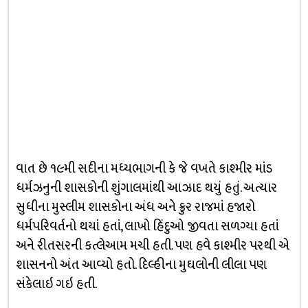
વાત છે ૧૯મી સદીના મધ્યભાગની કે જે વખતે કાશ્મીર માંડ
ધર્મઝનુની શાસકોની શુંગાલમાંથી આઝાદ થયું હતું. અત્યાર
સુધીના મુસ્લીમ શાસકોના અંધ અને ક્રુર રાજમાં હજારો
ધર્મપરિવર્તનો થયાં હતાં, લાખો હિંદુઓ જીવતા સળગ્યા હતાં
અને રીતસરની કત્લેઆમ મચી હતી. પણ હવે કાશ્મીર પરથી એ
શાસનનો અંત આવ્યો હતો. દિલ્હીના મુઘલોની લીલા પણ
સંકેલાઇ ગઇ હતી.