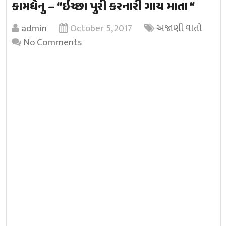
કામધેનુ – “ઇચ્છા પુરી કરનારી ગાય માતા “
admin
October 5, 2017
અજાણી વાતો
No Comments