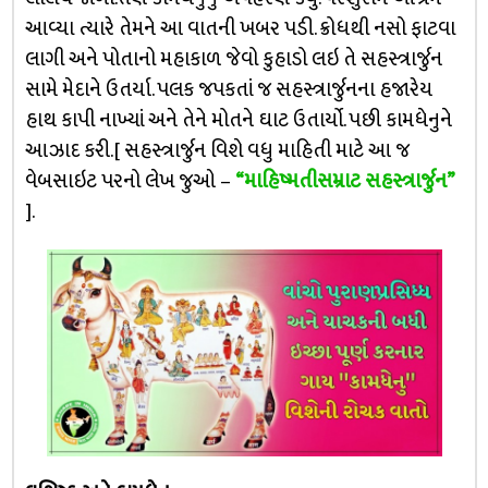
આવ્યા ત્યારે તેમને આ વાતની ખબર પડી. ક્રોધથી નસો ફાટવા
લાગી અને પોતાનો મહાકાળ જેવો કુહાડો લઇ તે સહસ્ત્રાર્જુન
સામે મેદાને ઉતર્યા. પલક જપકતાં જ સહસ્ત્રાર્જુનના હજારેય
હાથ કાપી નાખ્યાં અને તેને મોતને ઘાટ ઉતાર્યો. પછી કામધેનુને
આઝાદ કરી.[ સહસ્ત્રાર્જુન વિશે વધુ માહિતી માટે આ જ
વેબસાઇટ પરનો લેખ જુઓ –
“માહિષ્મતીસમ્રાટ સહસ્ત્રાર્જુન”
].