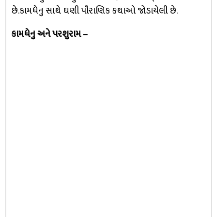
છે.કામધેનુ સાથે ઘણી પૌરાણિક કથાઓ જોડાયેલી છે.
કામધેનુ અને પરશુરામ –