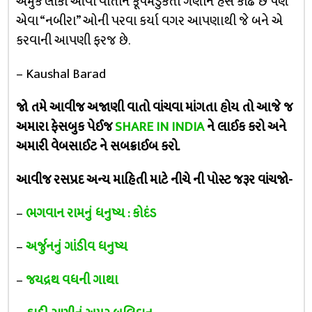
અમુક લોકો આવી વાતોને કૂપમંડુકતા ગણીને હસ કાઢે છે પણ
એવા “નબીરા” ઓની પરવા કર્યા વગર આપણાથી જે બને એ
કરવાની આપણી ફરજ છે.
– Kaushal Barad
જો તમે આવીજ અજાણી વાતો વાંચવા માંગતા હોય તો આજે જ
અમારા ફેસબુક પેઈજ
SHARE IN INDIA
ને લાઈક કરો અને
અમારી વેબસાઈટ ને સબક્રાઈબ કરો.
આવીજ રસપ્રદ અન્ય માહિતી માટે નીચે ની પોસ્ટ જરૂર વાંચજો-
–
ભગવાન રામનું ધનુષ્ય : કોદંડ
–
અર્જુનનું ગાંડીવ ધનુષ્ય
–
જયદ્રથ વધની ગાથા