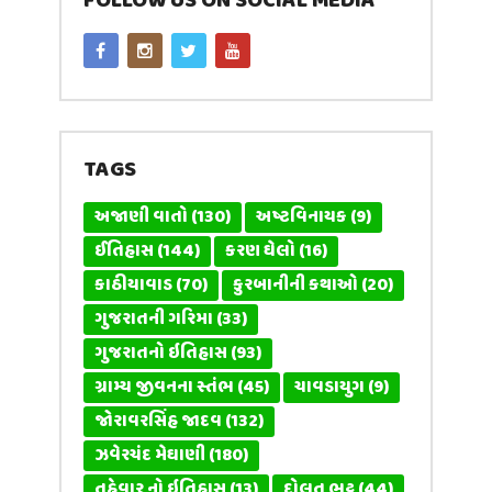
FOLLOW US ON SOCIAL MEDIA
TAGS
અજાણી વાતો
(130)
અષ્ટવિનાયક
(9)
ઈતિહાસ
(144)
કરણ ઘેલો
(16)
કાઠીયાવાડ
(70)
કુરબાનીની કથાઓ
(20)
ગુજરાતની ગરિમા
(33)
ગુજરાતનો ઇતિહાસ
(93)
ગ્રામ્ય જીવનના સ્તંભ
(45)
ચાવડાયુગ
(9)
જોરાવરસિંહ જાદવ
(132)
ઝવેરચંદ મેઘાણી
(180)
તહેવાર નો ઇતિહાસ
(13)
દોલત ભટ્ટ
(44)