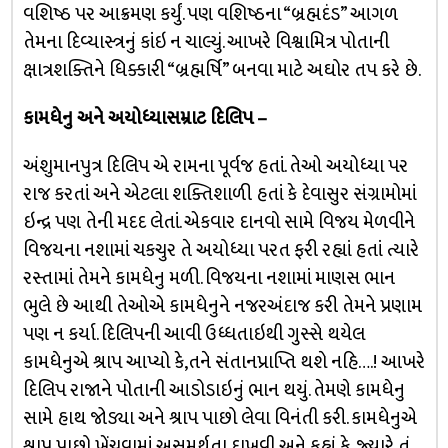
વશિષ્ઠ પર આક્રમણ કર્યું. પણ વશિષ્ઠના “બ્રહ્મદંડ” આગળ
તેમના દિવ્યાસ્ત્રનું કાંઇ ન ચાલ્યું. આખરે વિશ્વામિત્ર પોતાની
ક્ષાત્રશક્તિને ધિક્કારી “બ્રહ્મર્ષિ” બનવા માટે અઘોર તપ કરે છે.
કામધેનુ અને અયોધ્યાસમ્રાટ દિલિપ –
અંશુમાનપુત્ર દિલિપ એ રામના પૂર્વજ હતાં. તેઓ અયોધ્યા પર
રાજ કરતાં અને એટલા શક્તિશાળી હતાં કે દેવાસુર સંગ્રામોમાં
ઇન્દ્ર પણ તેની મદદ લેતાં. એકવાર દાનવો સામે વિજય મેળવીને
વિજયના નશામાં ચકચુર તે અયોધ્યા પરત ફરી રહ્યાં હતાં ત્યારે
રસ્તામાં તેમને કામધેનુ મળી. વિજયના નશામાં માણસ ભાન
ભુલે છે આથી તેઓએ કામધેનુને નજરઅંદાજ કરી તેમને પ્રણામ
પણ ન કર્યા. દિલિપની આવી ઉધ્ધતાઇથી ગુસ્સે થયેલ
કામધેનુએ શ્રાપ આપ્યો કે,તને સંતાનપ્રાપ્તિ થશે નહિ….! આખરે
દિલિપ રાજાને પોતાની આડોડાઇનું ભાન થયું. તેમણે કામધેનુ
સામે હાથ જોડ્યા અને શ્રાપ પાછો લેવા વિનંતી કરી. કામધેનુએ
શ્રાપ પાછો ખેંચવામાં અસમર્થતા દાખવી અને કહ્યું કે, જ્યારે તું