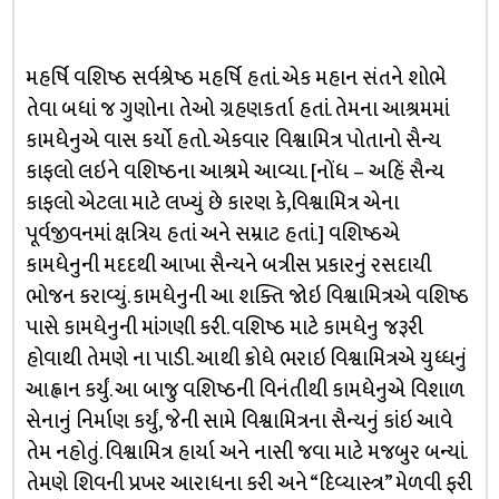
મહર્ષિ વશિષ્ઠ સર્વશ્રેષ્ઠ મહર્ષિ હતાં. એક મહાન સંતને શોભે
તેવા બધાં જ ગુણોના તેઓ ગ્રહણકર્તા હતાં. તેમના આશ્રમમાં
કામધેનુએ વાસ કર્યો હતો. એકવાર વિશ્વામિત્ર પોતાનો સૈન્ય
કાફલો લઇને વશિષ્ઠના આશ્રમે આવ્યા. [નોંધ – અહિં સૈન્ય
કાફલો એટલા માટે લખ્યું છે કારણ કે,વિશ્વામિત્ર એના
પૂર્વજીવનમાં ક્ષત્રિય હતાં અને સમ્રાટ હતાં.] વશિષ્ઠએ
કામધેનુની મદદથી આખા સૈન્યને બત્રીસ પ્રકારનું રસદાયી
ભોજન કરાવ્યું. કામધેનુની આ શક્તિ જોઇ વિશ્વામિત્રએ વશિષ્ઠ
પાસે કામધેનુની માંગણી કરી. વશિષ્ઠ માટે કામધેનુ જરૂરી
હોવાથી તેમણે ના પાડી. આથી ક્રોધે ભરાઇ વિશ્વામિત્રએ યુધ્ધનું
આહ્વાન કર્યું. આ બાજુ વશિષ્ઠની વિનંતીથી કામધેનુએ વિશાળ
સેનાનું નિર્માણ કર્યું, જેની સામે વિશ્વામિત્રના સૈન્યનું કાંઇ આવે
તેમ નહોતું. વિશ્વામિત્ર હાર્યા અને નાસી જવા માટે મજબુર બન્યાં.
તેમણે શિવની પ્રખર આરાધના કરી અને “દિવ્યાસ્ત્ર” મેળવી ફરી