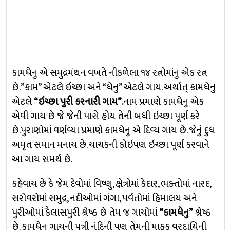
કામધેનુ એ સમુદ્રમંથન વખતે નીકળેલા ૧૪ રત્નોમાંનુ એક રત્ન
છે.”કામ” એટલે ઇચ્છા અને “ધેનુ” એટલે ગાય. અર્થાત્ કામધેનુ
એટલે
“ઇચ્છા પુરી કરનારી ગાય”.
નામ પ્રમાણે કામધેનુ એક
એવી ગાય છે જે જેની પાસે હોય તેની બધી ઇચ્છા પૂર્ણ કરે
છે.પુરાણોમાં વર્ણવ્યા પ્રમાણે કામધેનુ એ દિવ્ય ગાય છે. જેનું દુધ
અમૃત સમાન મનાય છે. યાચકની કોઇપણ ઇચ્છા પૂર્ણ કરવાને
આ ગાય સમર્થ છે.
કહેવાય છે કે જેમ દેવોમાં વિષ્ણુ, ક્ષેત્રોમાં કેદાર, ભક્તોમાં નારદ,
સરોવરોમાં સમુદ્ર, નદીઓમાં ગંગા, પર્વતોમાં હિમાલય અને
પુરીઓમાં કૈલાસપુરી શ્રેષ્ઠ છે તેમ જ ગાયોમાં
“કામધેનુ”
શ્રેષ્ઠ
છે. કામધેનુ ગાયની પુત્રી નંદિની પણ તેમની માફક વરદાયિની