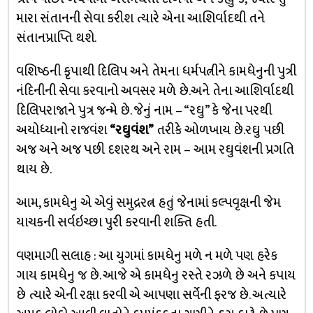
મારા સંતાનની સેવા કરીશ ત્યારે એના આશિર્વાદથી તને
સંતાનપ્રાપ્તિ થશે.
વશિષ્ઠની કૃપાથી દિલિપ અને તેમના ધર્મપત્નીને કામધેનુની પુત્રી
નંદિનીની સેવા કરવાનો અવસર મળે છે.અને તેના આશિર્વાદથી
દિલિપરાજાને પુત્ર જન્મે છે. જેનું નામ – “રઘુ” કે જેના પરથી
અયોધ્યાનો રાજવંશ
“રઘુવંશ”
તરીકે ઓળખાય છે.રઘુ પછી
અજ અને અજ પછી દશરથ અને રામ – આમ રઘુવંશની પ્રગતિ
થાય છે.
આમ, કામધેનુ એ એવું સમુદ્રરત્ન હતું જેનામાં કલ્પવૃક્ષની જેમ
યાચકની સર્વઇચ્છા પુરી કરવાની શક્તિ હતી.
વણમાગી સલાહ : આ યુગમાં કામધેનુ મળે ન મળે પણ હરેક
ગાય કામધેનુ જ છે. આજે એ કામધેનુ રસ્તે રઝળે છે અને કપાય
છે ત્યારે એની રક્ષા કરવી એ આપણા સર્વેની ફરજ છે. અત્યારે