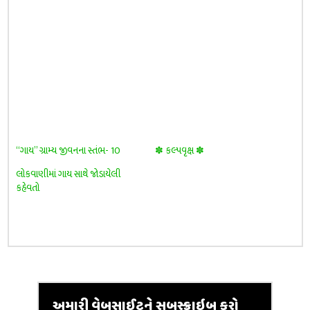
“ગાય” ગ્રામ્ય જીવનના સ્તંભ- 10
✽ કલ્પવૃક્ષ ✽
લોકવાણીમાં ગાય સાથે જોડાયેલી
કહેવતો
અમારી વેબસાઈટને સબસ્ક્રાઇબ કરો