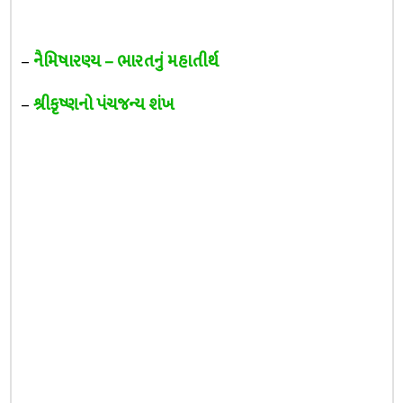
–
નૈમિષારણ્ય – ભારતનું મહાતીર્થ
–
શ્રીકૃષ્ણનો પંચજન્ય શંખ