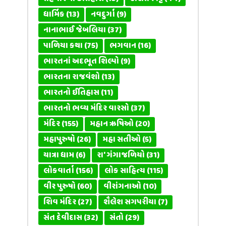
ધાર્મિક
(13)
નવદુર્ગા
(9)
નાનાભાઈ જેબલિયા
(37)
પાળિયા કથા
(75)
ભગવાન
(16)
ભારતનાં અદભૂત શિલ્પો
(9)
ભારતના રાજવંશો
(13)
ભારતનો ઈતિહાસ
(11)
ભારતનો ભવ્ય મંદિર વારસો
(37)
મંદિર
(155)
મહાન ઋષિઓ
(20)
મહાપુરુષો
(26)
મહા સતીઓ
(5)
યાત્રા ધામ
(6)
રા' ગંગાજળિયો
(31)
લોકવાર્તા
(156)
લોક સાહિત્ય
(115)
વીર પુરુષો
(60)
વીરાંગનાઓ
(10)
શિવ મંદિર
(27)
શૈલેશ સગપરીયા
(7)
સંત દેવીદાસ
(32)
સંતો
(29)