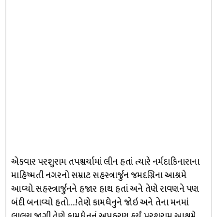
એકવાર પરશુરામ તપશ્વર્યામાં લીન હતાં ત્યારે નર્મદાકિનારાના
માહિષ્મતી નગરનો સમ્રાટ સહસ્ત્રાર્જુન જમદગ્નિના આશ્રમે
આવ્યો. સહસ્ત્રાર્જુનને હજાર હાથ હતાં અને તેણે રાવણને પણ
બંદી બનાવ્યો હતો….!તેણે કામધેનુને જોઇ અને તેના મનમાં
લાલચ જાગી.તેણે કામધેનુનું અપહરણ કર્યું. પરશુરામ આશ્રમે