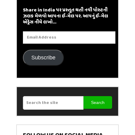
Share in India પર પ્રસ્તુત થતી નવી પોસ્ટની
ઝલક મેળવો આપના ઈ-મેલ પર. આપનું ઈ-મેલ
એડ્રેસ નીચે લખો...
Email
Address
Subscribe
Search