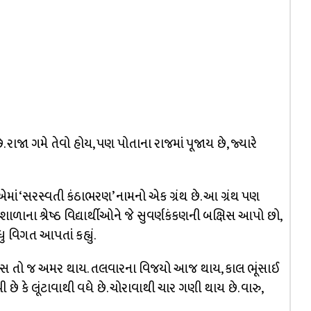
રાજા ગમે તેવો હોય, પણ પોતાના રાજમાં પૂજાય છે, જ્યારે
માં ‘સરસ્વતી કંઠાભરણ’ નામનો એક ગ્રંથ છે. આ ગ્રંથ પણ
ળાના શ્રેષ્ઠ વિદ્યાર્થીઓને જે સુવર્ણકંકણની બક્ષિસ આપો છો,
ધુ વિગત આપતાં કહ્યું.
ાણસ તો જ અમર થાય. તલવારના વિજયો આજ થાય, કાલ ભૂંસાઈ
 છે કે લૂંટાવાથી વધે છે. ચોરાવાથી ચાર ગણી થાય છે. વારુ,