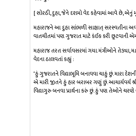
[ સોરઠી, દુહા, જેને દશમો વેદ કહેવામાં આવે છે, એનુ
મહારાજને આ દુહા સાંભળી સાક્ષાત્ સરસ્વતીના અ
વાતચીતમાં પણ ગુજરાત માટે કંઈક કરી છૂટવાની એમન
મહારાજ તરત સર્વાવસરમાં ગયા. મંત્રીઓને તેડ્યા, 
વેદના ઠાલવતાં કહ્યું :
‘હું ગુજરાતને વિદ્યાભૂમિ બનાવવા ચાહું છું. મારા દ
એ મારી જીતને હું હાર બરાબર ગણું છું. આચાર્યવર્ય શ્
વિદ્યાગુરુ બનવા પ્રાર્થના કરું છું. હું પણ તેઓને ચરણ