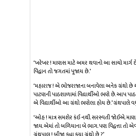
‘ખરેખર ! માણસ માટે અમર થવાનો આ સાચો માર્ગ છે. 
વિદ્વાન તો જગતમાં પૂજાય છે.’
‘મહારાજ ! એ ભોજરાજાના બનાવેલા અનેક ગ્રંથો છે એ
પાટણની પાઠશાળામાં વિદ્યાર્થીઓ ભણે છે. આપ પાઠશા
એ વિદ્યાર્થીઓ આ ગ્રંથો ભણેલા હોય છે.’ ગ્રંથપાલે વ
‘ઓહ ! માત્ર સમશેર કંઈ નથી. સરસ્વતી જોઈએ. મ
જાય. એમાં તો બળિયાના બે ભાગ. પણ વિદ્વત્તા તો એવી
ગ્રંથપાલ ! બીજા ક્યા કયા ગ્રંથો છે ?’