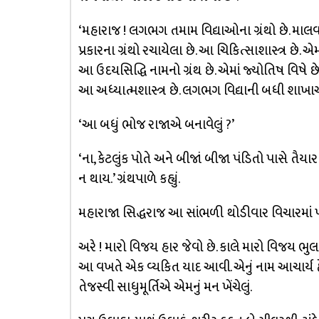
‘મહારાજ ! લગભગ તમામ વિદ્યાઓના ગ્રંથો છે. માલવાના
પ્રકારના ગ્રંથો રચાયેલા છે. આ ચિકિત્સાશાસ્ત્ર છે. એમ
આ ઉદયસિદ્ધિ નામનો ગ્રંથ છે. એમાં જ્યોતિષ વિષે છે. આ
આ અધ્યાત્મશાસ્ત્ર છે. લગભગ વિદ્યાની બધી શાખાઓનાં પ
‘આ બધું ભોજ રાજાએ બનાવેલું ?’
‘ના, કેટલુંક પોતે અને બીજાં બીજા પંડિતો પાસે તૈયા
ન થાય.’ ગ્રંથપાળે કહ્યું.
મહારાજા સિદ્ધરાજ આ સાંભળી થોડીવાર વિચારમાં પડ્
અરે ! મારો વિજય હાર જેવો છે. કાલે મારો વિજય ભુલાઈ 
આ વખતે એક વ્યકિત યાદ આવી. એનું નામ આચાર્ય હેમ
તેજસ્વી સાધુમૂર્તિએ એમનું મન ખેંચેલું.