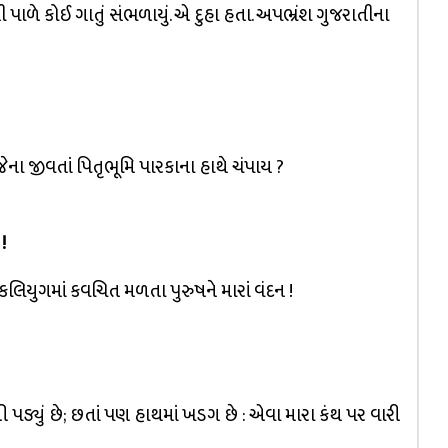
 પાળે કોઈ ગાતું સંભળાયું. એ દુહા હતા. અપભ્રંશ ગુજરાતીના
જેના જીવતાં પિતૃભૂમિ પારકાના હાથે ચંપાય ?
!
ા કલિયુગમાં કવચિત મળતા પુરુષને મારાં વંદન !
ી પડ્યું છે; છતાં પણ હાથમાં ખડગ છે : એવા મારા કંથ પર વારી