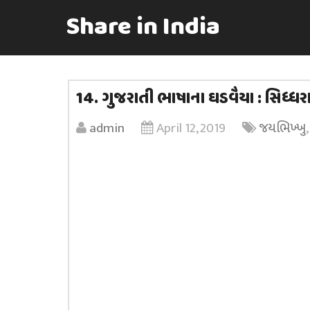
Share in India
14. ગુજરાતી ભાષાના ઘડવૈયા : સિધ્ધ
admin
April 12, 2019
જયભિખ્ખુ
,