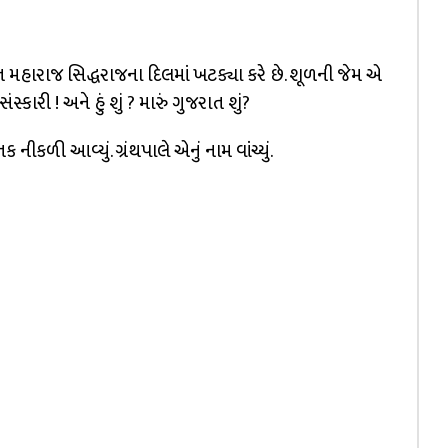
ત મહારાજ સિદ્ધરાજના દિલમાં ખટક્યા કરે છે. શૂળની જેમ એ
સ્કારી ! અને હું શું ? મારું ગુજરાત શું?
નીકળી આવ્યું. ગ્રંથપાલે એનું નામ વાંચ્યું.