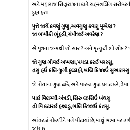
અને મહારાજ સિદ્ધરાજના કાને સહસ્ત્રલિંગ સરોવરની
દુહા હતા.
પુત્તે જાયેં કવણું ગુણુ, અવગુણુ કવણુ મૂએણ ?
જા બપ્પીકી ભૂંહડી, ચંપીજઈ અવરેણ ?
એ પુત્રના જન્મથી શો સાર ? અને મૃત્યુથી શો શોક ? 
જો ગુણ ગોવઈ અપ્પણા, પયડા કરઈ પરસ્સુ,
તસુ હઉં કલિ-જુગી દુલ્લહો, બલિ કિજ્જઉં સુઅણસ્સુ 
જે પોતાના ગુણ ઢાંકે, અને પારકા ગુણ પ્રગટ કરે, તેવ
પાઈ વિલગ્ગી અંત્રડી, સિરુ લ્હસિઉં ખંધસુ
તો વિ કટારઈ હથ્થડુ, બલિ કિજ્જઉં કંતસુ.
આંતરડાં નીકળીને પગે વીંટાયાં છે, માથું ખભા પર ઢળ
જાઉં છું.