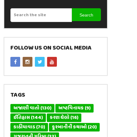
Search
FOLLOW US ON SOCIAL MEDIA
TAGS
અજાણી વાતો
(130)
અષ્ટવિનાયક
(9)
ઈતિહાસ
(144)
કરણ ઘેલો
(16)
કાઠીયાવાડ
(70)
કુરબાનીની કથાઓ
(20)
ગુજરાતની ગરિમા
(33)