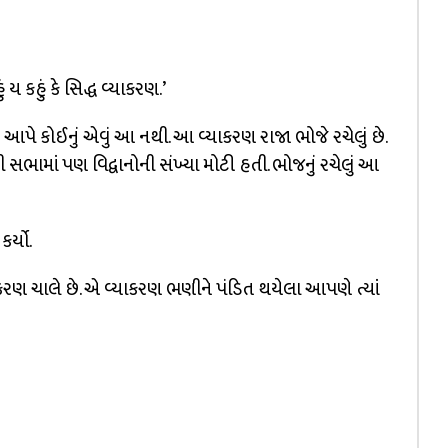
ય કહું કે સિદ્ધ વ્યાકરણ.’
નામ આપે કોઈનું એવું આ નથી. આ વ્યાકરણ રાજા ભોજે રચેલું છે.
 સભામાં પણ વિદ્વાનોની સંખ્યા મોટી હતી. ભોજનું રચેલું આ
ર્યો.
ણ ચાલે છે. એ વ્યાકરણ ભણીને પંડિત થયેલા આપણે ત્યાં