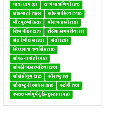
યાત્રા ધામ
(6)
રા' ગંગાજળિયો
(31)
લોકવાર્તા
(156)
લોક સાહિત્ય
(115)
વીર પુરુષો
(60)
વીરાંગનાઓ
(10)
શિવ મંદિર
(27)
શૈલેશ સગપરીયા
(7)
સંત દેવીદાસ
(32)
સંતો
(29)
સિધ્ધરાજ જયસિંહ
(19)
સોરઠ ના સંતો
(46)
સોરઠી બહારવટિયા
(30)
સોલંકીયુગ
(22)
સૌરાષ્ટ્ર
(8)
સૌરાષ્ટ્રની રસધાર
(88)
સ્ટોરી
(10)
૨૫૦૦ વર્ષ પૂર્વેનું હિન્દુસ્તાન
(43)