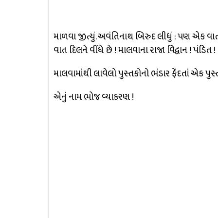
માળવા જીત્યું. અવંતિનાથ બિરુદ લીધું : પણ એક વા
વાત દિલને વીંધે છે ! માલવાના રાજા વિદ્વાન ! પંડિત ! સં
માલવામાંથી લાવેલો પુસ્તકોનો ભંડાર ફેંદતાં એક પુસ્તક 
એનું નામ ભોજ વ્યાકરણ !