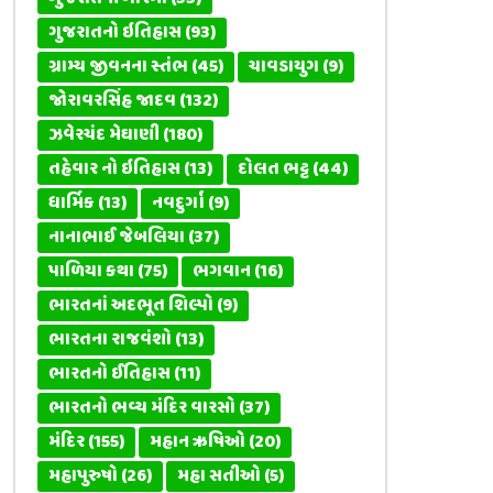
ગુજરાતનો ઇતિહાસ
(93)
ગ્રામ્ય જીવનના સ્તંભ
(45)
ચાવડાયુગ
(9)
જોરાવરસિંહ જાદવ
(132)
ઝવેરચંદ મેઘાણી
(180)
તહેવાર નો ઇતિહાસ
(13)
દોલત ભટ્ટ
(44)
ધાર્મિક
(13)
નવદુર્ગા
(9)
નાનાભાઈ જેબલિયા
(37)
પાળિયા કથા
(75)
ભગવાન
(16)
ભારતનાં અદભૂત શિલ્પો
(9)
ભારતના રાજવંશો
(13)
ભારતનો ઈતિહાસ
(11)
ભારતનો ભવ્ય મંદિર વારસો
(37)
મંદિર
(155)
મહાન ઋષિઓ
(20)
મહાપુરુષો
(26)
મહા સતીઓ
(5)