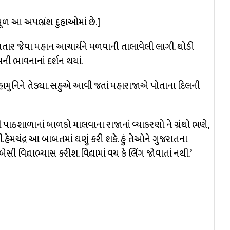
ં મૂળ આ અપભ્રંશ દુહાઓમાં છે.]
વતાર જેવા મહાન આચાર્યને મળવાની તાલાવેલી લાગી. થોડી
ી ભાવનાનાં દર્શન થયાં.
મહામુનિને તેડ્યા. સહુએ આવી જતાં મહારાજાએ પોતાના દિલની
ેશની પાઠશાળાનાં બાળકો માલવાના રાજાનાં વ્યાકરણો ને ગ્રંથો ભણે,
રી.હેમચંદ્ર આ બાબતમાં ઘણું કરી શકે. હું તેઓને ગુજરાતના
ે બેસી વિદ્યાભ્યાસ કરીશ. વિદ્યામાં વય કે લિંગ જોવાતાં નથી.’