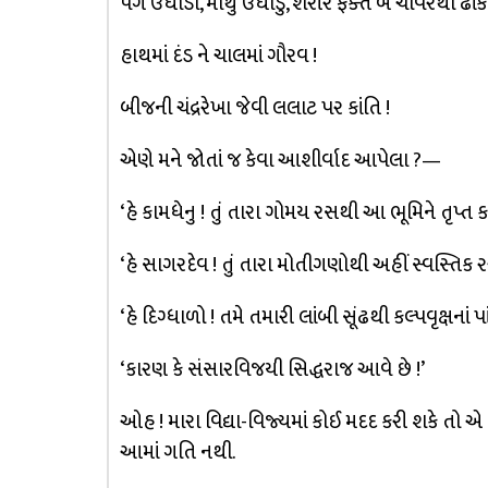
પગ ઉઘાડા, માથું ઉઘાડું, શરીર ફક્ત બે ચીવરથી ઢાંકેલ
હાથમાં દંડ ને ચાલમાં ગૌરવ !
બીજની ચંદ્રરેખા જેવી લલાટ પર કાંતિ !
એણે મને જોતાં જ કેવા આશીર્વાદ આપેલા ?—
‘હે કામધેનુ ! તું તારા ગોમય રસથી આ ભૂમિને તૃપ્ત ક
‘હે સાગરદેવ ! તું તારા મોતીગણોથી અહીં સ્વસ્તિક ર
‘હે દિગ્ધાળો ! તમે તમારી લાંબી સૂંઢથી કલ્પવૃક્ષનાં 
‘કારણ કે સંસારવિજયી સિદ્ધરાજ આવે છે !’
ઓહ ! મારા વિદ્યા-વિજ્યમાં કોઈ મદદ કરી શકે તો એ 
આમાં ગતિ નથી.