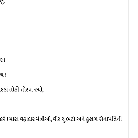
ું.
ર !
ચ !
પાંદડાં તોડી તોરણ રચો,
કરે ! મારા વફાદાર મંત્રીઓ, વીર સુભટો અને કુશળ સેનાપતિની