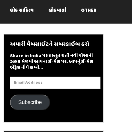
લોક સાહિત્ય
લોકવાર્તા
OTHER
અમારી વેબસાઈટને સબસ્ક્રાઇબ કરો
Share in India પર પ્રસ્તુત થતી નવી પોસ્ટની
ઝલક મેળવો આપના ઈ-મેલ પર. આપનું ઈ-મેલ
એડ્રેસ નીચે લખો...
Email
Address
Subscribe