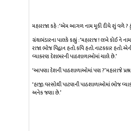
મહારાજા કહે : ‘એમ આગળ નામ મૂકી દીધે શું વળે ? હું 
ગ્રંથભંડારના પાલકે કહ્યું : ‘મહારાજ ! લખે કોઈ ને 
રાજા ભોજ વિદ્વાન હતો. કવિ હતો. નાટકકાર હતો. એની
વ્યાકરણ દેશભરની પાઠશાળાઓમાં ચાલે છે.’
‘આપણા દેશની પાઠશાળાઓમાં પણ ?’ મહારાજે પ્રશ્ન ક
‘હાજી. વરસોથી પાટણની પાઠશાળાઓમાં ભોજ વ્યાકર
અનેક જણા છે.’