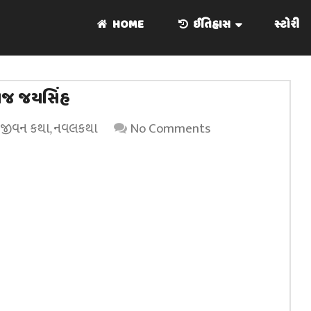
HOME
ઈતિહાસ
સ્ટોરી
રાજ જયસિંહ
જીવન કથા
,
નવલકથા
No Comments