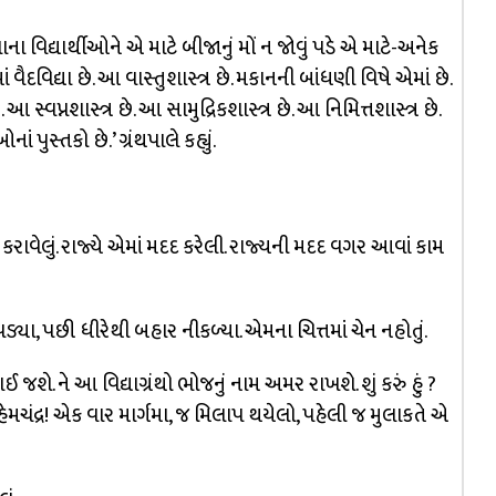
 વિદ્યાર્થીઓને એ માટે બીજાનું મોં ન જોવું પડે એ માટે-અનેક
ાં વૈદવિદ્યા છે. આ વાસ્તુશાસ્ત્ર છે. મકાનની બાંધણી વિષે એમાં છે.
 સ્વપ્નશાસ્ત્ર છે. આ સામુદ્રિકશાસ્ત્ર છે. આ નિમિત્તશાસ્ત્ર છે.
ુસ્તકો છે.’ ગ્રંથપાલે કહ્યું.
ર કરાવેલું. રાજ્યે એમાં મદદ કરેલી. રાજ્યની મદદ વગર આવાં કામ
યા, પછી ધીરેથી બહાર નીકળ્યા. એમના ચિત્તમાં ચેન નહોતું.
જશે. ને આ વિદ્યાગ્રંથો ભોજનું નામ અમર રાખશે. શું કરું હું ?
ચંદ્ર! એક વાર માર્ગમા, જ મિલાપ થયેલો, પહેલી જ મુલાકતે એ