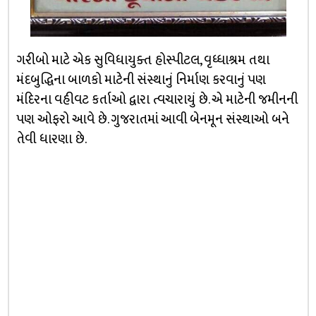
ગરીબો માટે એક સુવિધાયુક્ત હોસ્પીટલ, વૃધ્ધાશ્રમ તથા
મંદબુદ્ધિના બાળકો માટેની સંસ્થાનું નિર્માણ કરવાનું પણ
મંદિરના વહીવટ કર્તાઓ દ્વારા ત્વચારાયું છે. એ માટેની જમીનની
પણ ઓફરો આવે છે. ગુજરાતમાં આવી બેનમૂન સંસ્થાઓ બને
તેવી ધારણા છે.