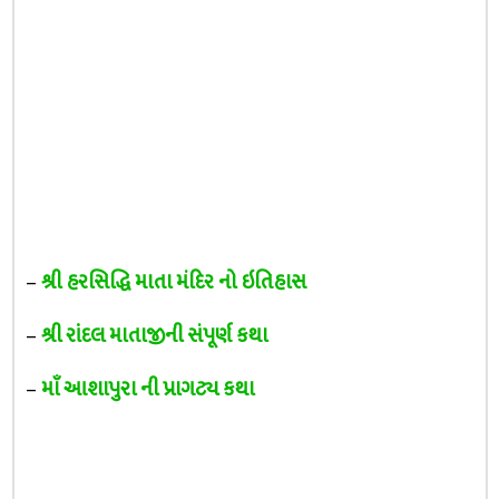
–
શ્રી હરસિદ્ધિ માતા મંદિર નો ઇતિહાસ
–
શ્રી રાંદલ માતાજીની સંપૂર્ણ કથા
–
માઁ આશાપુરા ની પ્રાગટ્ય કથા