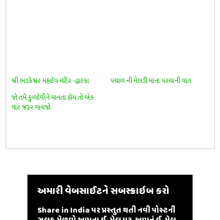
શ્રી ભડકેશ્વર મહાદેવ મંદિર -દ્વારકા
પંચાળ ની મેલડી માંના પરચાની વાત
જો તમે કુળદેવીને માનતા હોય તો એક
વાર જરૂર વાંચજો
અમારી વેબસાઈટને સબસ્ક્રાઇબ કરો
Share in India પર પ્રસ્તુત થતી નવી પોસ્ટની