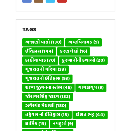
TAGS
અજાણી વાતો
(130)
અષ્ટવિનાયક
(9)
ઈતિહાસ
(144)
કરણ ઘેલો
(16)
કાઠીયાવાડ
(70)
કુરબાનીની કથાઓ
(20)
ગુજરાતની ગરિમા
(33)
ગુજરાતનો ઇતિહાસ
(93)
ગ્રામ્ય જીવનના સ્તંભ
(45)
ચાવડાયુગ
(9)
જોરાવરસિંહ જાદવ
(132)
ઝવેરચંદ મેઘાણી
(180)
તહેવાર નો ઇતિહાસ
(13)
દોલત ભટ્ટ
(44)
ધાર્મિક
(13)
નવદુર્ગા
(9)