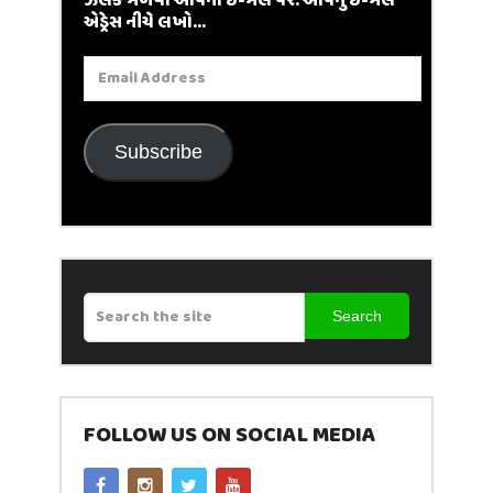
ઝલક મેળવો આપના ઈ-મેલ પર. આપનું ઈ-મેલ
એડ્રેસ નીચે લખો...
Email
Address
Subscribe
Search
FOLLOW US ON SOCIAL MEDIA