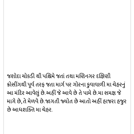
જશોદા ચોકડી થી પશ્ચિમે જતાં તથા મણિનગર દક્ષિણી
ક્રોસીંગથી પૂર્વ તરફ જતા માર્ગ પર ગોરના કુવાવાળી મા ચેહરનું
આ મંદિર આવેલું છે. અહીં જે આવે છે તે પામે છે. મા સમક્ષ જે
માગે છે, તે મેળવે છે. જાગતી જ્યોત છે આતો અહીં હાજરા હજુર
છે આધશક્તિ મા ચેહર.