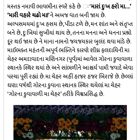
મસ્તક નમાવી ભાવભીના સ્વરે કહે છે ઃ ‘
મારાં દુઃખ હરો મા….’
‘મારી વહારે ચઢો મા!
’ ને અબજ વાત બની જાય છે.
અલ્પસમયમાં દુઃખ હસય છે, પીડા ટળે છે, મન શાંત અને સંતૃપ્ત
બને છે, દુઃખિયાં સુખીયાં થાય છે, તનના મનના અને ધનના પ્રશ્નો
દૂર થઈ જાય છે ને માના નામનો જયજયકાર બુલંદ થવા માંડે છે.
માઈભક્ત મહંતની અપૂર્વ ભક્તિને કારણે શીધ્ર ફલદાયિની મા
ચેહર અમદાવાદના મણિનગર (પૂર્વ)માં આવેલ ગોરના કુવાવાળા
સ્થાનકે સ્થિર થયાં છે. અને સાંભળીને આશ્ચર્ય પામી જવાદે એવા
પરચા પૂરી રહ્યાં છે. મા ચેહર અહીં હાજર હજર બિરાજે છે. છેલ્લાં
ઘણા વર્ષથી ગોરના કુવાના સ્થાનક સ્થિર થયેલાં મા ચેહર
‘ગોરના કુવાવાળી મા ચેહર’ તરીકે વિશ્વપ્રસિદ્ધ છે.