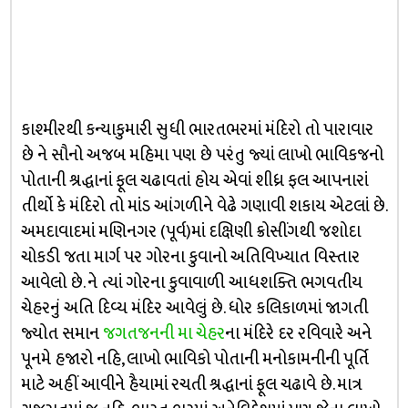
કાશ્મીરથી કન્યાકુમારી સુધી ભારતભરમાં મંદિરો તો પારાવાર
છે ને સૌનો અજબ મહિમા પણ છે પરંતુ જ્યાં લાખો ભાવિકજનો
પોતાની શ્રદ્ધાનાં ફૂલ ચઢાવતાં હોય એવાં શીધ્ર ફલ આપનારાં
તીર્થો કે મંદિરો તો માંડ આંગળીને વેઢે ગણાવી શકાય એટલાં છે.
અમદાવાદમાં મણિનગર (પૂર્વ)માં દક્ષિણી ક્રોસીંગથી જશોદા
ચોકડી જતા માર્ગ પર ગોરના કુવાનો અતિવિખ્યાત વિસ્તાર
આવેલો છે. ને ત્યાં ગોરના કુવાવાળી આધશક્તિ ભગવતીય
ચેહરનું અતિ દિવ્ય મંદિર આવેલું છે. ધોર કલિકાળમાં જાગતી
જ્યોત સમાન
જગતજનની મા ચેહર
ના મંદિરે દર રવિવારે અને
પૂનમે હજારો નહિ, લાખો ભાવિકો પોતાની મનોકામનીની પૂર્તિ
માટે અહીં આવીને હૈયામાં રચતી શ્રદ્ધાનાં ફૂલ ચઢાવે છે. માત્ર