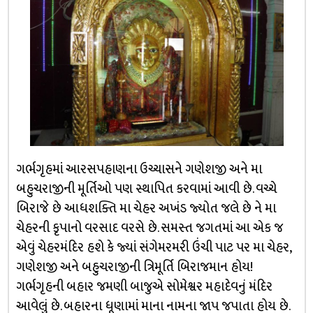
ગર્ભગૃહમાં આરસપહાણના ઉચ્ચાસને ગણેશજી અને મા
બહુચરાજીની મૂર્તિઓ પણ સ્થાપિત કરવામાં આવી છે. વચ્ચે
બિરાજે છે આધશક્તિ મા ચેહર અખંડ જ્યોત જલે છે ને મા
ચેહરની કૃપાનો વરસાદ વરસે છે. સમસ્ત જગતમાં આ એક જ
એવું ચેહરમંદિર હશે કે જ્યાં સંગેમરમરી ઉંચી પાટ પર મા ચેહર,
ગણેશજી અને બહુચરાજીની ત્રિમૂર્તિ બિરાજમાન હોય!
ગર્ભગૃહની બહાર જમણી બાજુએ સોમેશ્વર મહાદેવનું મંદિર
આવેલું છે. બહારના ધૂણામાં માના નામના જાપ જપાતા હોય છે.