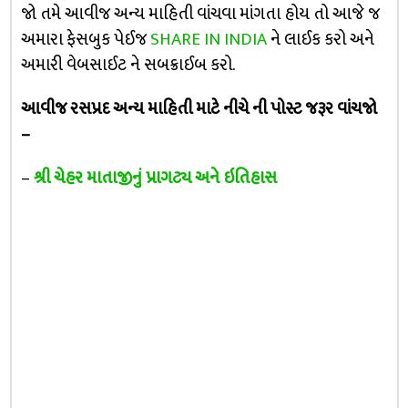
જો તમે આવીજ અન્ય માહિતી વાંચવા માંગતા હોય તો આજે જ
અમારા ફેસબુક પેઈજ
SHARE IN INDIA
ને લાઈક કરો અને
અમારી વેબસાઈટ ને સબક્રાઈબ કરો.
આવીજ રસપ્રદ અન્ય માહિતી માટે નીચે ની પોસ્ટ જરૂર વાંચજો
–
–
શ્રી ચેહર માતાજીનું પ્રાગટ્ય અને ઇતિહાસ