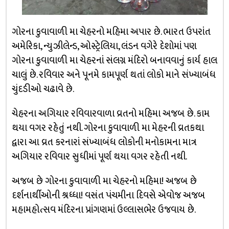
ગોરના કુવાવાળી મા ચેહરનો મહિમા અપાર છે. ભારત ઉપરાંત
અમેરિકા, ન્યુઝીલેન્ડ, ઓસ્ટ્રેલિયા, લંડન વગેરે દેશોમાં પણ
ગોરના કુવાવાળી મા ચેહરનાં સંલગ્ન મંદિરો બનાવવાનું કાર્ય હાલ
ચાલું છે. રવિવાર અને પૂનમે કામપૂર્ણ થતાં લોકો માને સંખ્યાબંધ
ચુંદડીઓ ચઢાવે છે.
ચેહરના અગિયાર રવિવારવાળા વ્રતનો મહિમા અજબ છે. કામ
થયા વગર રહેતું નથી. ગોરના કુવાવાળી મા મેહરની વ્રતકથા
દ્વારા આ વ્રત કરનારાં સંખ્યાબંધ લોકોની મનોકામના માત્ર
અગિયાર રવિવાર સુધીમાં પૂર્ણ થયા વગર રહેતી નથી.
અજબ છે ગોરના કુવાવાળી મા ચેહરનો મહિમા! અજબ છે
દર્શનાર્થીઓની શ્રધ્ધા! વસંત પંચમીના દિવસે એવોજ અજબ
મહામહોત્સવ મંદિરના પ્રાંગણમાં ઉલ્લાસભેર ઉજવાય છે.