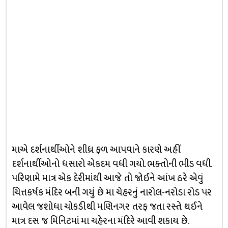
માએ દર્શનાર્થીઓને શીધ્ર ફળ આપવાને કારણે અહીં
દર્શનાર્થીઓનો ધસારો એકદમ વધી ગયો. ભક્તોની ભીડ વધી.
પરિણામે માત્ર એક દેરીમાંથી આજે તો જોઈને આંખ ઠરે એવું
ચિત્તકર્ષક મંદિર બની ગયું છે મા ચેહરનું નારોલ-નરોડા રોડ પર
આવેલ જશોધા ચોકડીથી મણિનગર તરફ જતા રસ્તે થઈને
માત્ર દસ જ મિનિટમાં મા ચહેરના મંદિરે આવી શકાય છે.