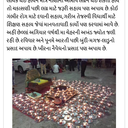
લાયક થઈ હોયને માત્ર નાણાંના અભાવે લગ્નન થઈ શકતાં હોય
તો ચકાસણી પછી લગ્ન માટે જરૂરી સહાય પણ અપાય છે. કોઈ
ગંભીર રોગ માટે દવાની સહાય, ગરીબ તેજસ્વી વિધાર્થી માટે
શિક્ષણ સહાય જેવાં માનવતાવાદી કાર્યો પણ કરવામાં આવે છે.
અહીં છેલ્લાં અગિયાર વર્ષથી મા ચેહરની અખંડ જ્યોત જલી
રહી છે. રવિવાર અને પૂનમે આરતી પછી બુંદી-મગજ-લાડુનો
પ્રસાદ અપાય છે. ખીરના નૈવેધનો પ્રસાદ પણ અપાય છે.