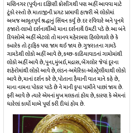
મણિનગર (પૂર્વ)ના દક્ષિણી ક્રોસીંગથી પણ અહીં આવવા માટે
ટૂંકો રસ્તો છે. માતાજીની પ્રગટ પ્રભાવી હાજરી એ લોકોમાં
અબજ અભૂતપૂર્વ શ્રદ્ધાનું સિંચન કર્યું છે. દર રવિવારે અને પૂનમે
હજારો-લાખો દર્શનાર્થીઓ માના દર્શનાર્થે ઉમટી પડે છે. આ બંને
દિવસોએ અહીં એટલો તો માનવ મહેરામણ હિલોળાલે છે કે
ક્યારેક તો ટ્રાફિક પણ જામ થઈ જાય છે. ગુજરાતના ગામડે
ગામડેથી લોકો અહીં આવે છે, કચ્છ-કાઠિયાવાડનાં ગામોમાંથી
લોકો અહીં આવે છે, પૂના, મુંબઈ, મદ્રાસ, બેંગલોર જેવાં દૂરના
શહેરોમાંથી લોકો આવે છે, લંડન-અમેરિકા-ઓસ્ટ્રેલીયાથી લોકો
આવે છે, માનાં દર્શન કરે છે, પોતાના હૈયાની વાત માને કહે છે,
માના નામના પોકાર પાડે છે ને માની કૃપા પામીને પાછાં જાય છે.
ફરી આવે છે ત્યારે એમનાં મુખ મલકતાં હોય છે, કારણ કે એમનાં
ધારેલાં કાર્યો માએ પૂર્ણ કરી દીધાં હોય છે.