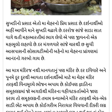
સુખડીનો પ્રસાદ એતો મા ચેહરનો પ્રિય પ્રસાદ છે. દર્શનાર્થીઓ
અહીં આવીને માને સુખડી ચઢાવે છે. દરરોજ સાંજે સાડા સાત
વાગે થતી મહાઆરતીમાં ભાગ લેવો એ પણ જીવનનો એક
મહામૂલો લહાવો છે. દર મંગળવારે સાંજે ચારથી છ સુધી
આસપાસની સોસાયટીઓની બહેનો મા ચેહરના પ્રાંગણમાં
આનંદનો ગરબો ગાય છે.
આ માત્ર મંદિરજ નથી. માનવતાનું પણ મંદિર છે. દર દવિવારે અને
પૂનમે દૂર દૂરથી આવતા દર્શનાર્થીઓ માટે મા ચેહર મંદિર
તરફથી વિનામૂલ્યે ભોજન અપાય છે. કોઈપણ જ્ઞાતિના
સમૂહલગ્નમાં જો અગાઉથી મંદિરના વહીવટકર્તાઓને જાણ
કરાય તો સમૂહલગ્નની તમામ કન્યાઓને મંદિર તરફથી એક-એક
સાડી ભેટ અપાય છે. કોઈગરીબ નિરાધાર વિધવાની દીકરી લગ્ન