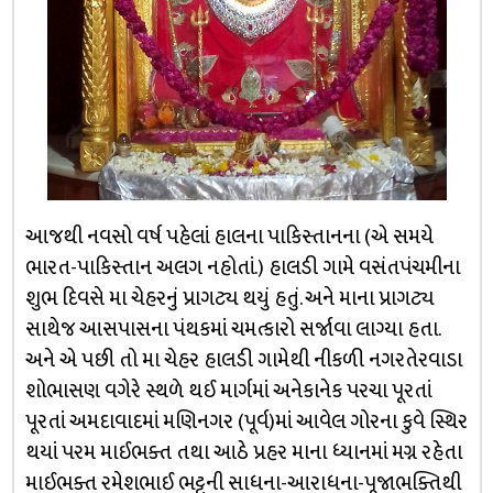
આજથી નવસો વર્ષ પહેલાં હાલના પાકિસ્તાનના (એ સમયે
ભારત-પાકિસ્તાન અલગ નહોતાં.) હાલડી ગામે વસંતપંચમીના
શુભ દિવસે મા ચેહરનું પ્રાગટ્ય થયું હતું. અને માના પ્રાગટ્ય
સાથેજ આસપાસના પંથકમાં ચમત્કારો સર્જાવા લાગ્યા હતા.
અને એ પછી તો મા ચેહર હાલડી ગામેથી નીકળી નગરતેરવાડા
શોભાસણ વગેરે સ્થળે થઈ માર્ગમાં અનેકાનેક પરચા પૂરતાં
પૂરતાં અમદાવાદમાં મણિનગર (પૂર્વ)માં આવેલ ગોરના કુવે સ્થિર
થયાં પરમ માઈભક્ત તથા આઠે પ્રહર માના ધ્યાનમાં મગ્ન રહેતા
માઈભક્ત રમેશભાઈ ભટ્ટની સાધના-આરાધના-પૂજાભક્તિથી