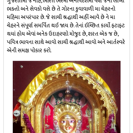
ગુજરાતમાં જ નહિ, ભારત ભરમાં અનેવિદેશમાં પણ જેના લાખો
ભક્તો અને સેવકો વસે છે તે ગોરના કુવાવાળી મા ચેહરનો
મહિમા અપરંપાર છે. જે સાચી શ્રદ્ધાથી અહીં આવે છે ને મા
ચેહરને સંપૂર્ણ સમર્પિત થઈ જાય છે. તેનાં ઈચ્છિત કાર્યો ફટાફટ
થયાં હોય એવાં અનેક ઉદાહરણો મોજુદ છે, શરત એક જ છે,
પવિત્ર ભાવના સાથે આવો સાચી શ્રદ્ધાથી આવો અને આર્તસ્વરે
એની સમક્ષ પોકાર કરો.