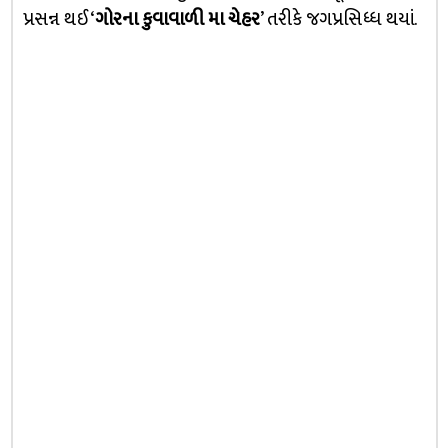
પ્રસન્ન થઈ ‘
ગોરના કુવાવાળી મા ચેહર
’ તરીકે જગપ્રસિધ્ધ થયાં.