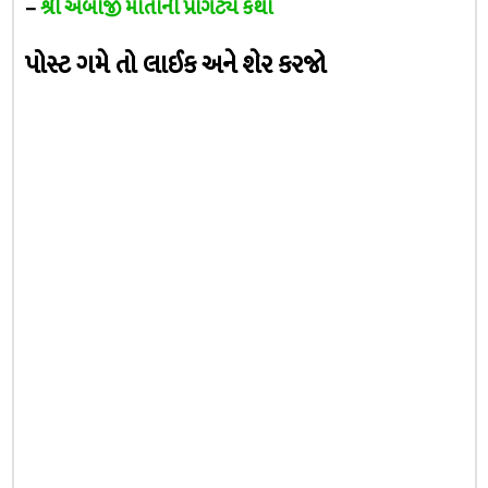
–
શ્રી અંબાજી માતાની પ્રાગટ્ય કથા
પોસ્ટ ગમે તો લાઈક અને શેર કરજો