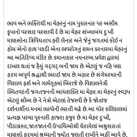
ભાવ અને ભક્તિથી મા ચેહરનું નામ પુકારનાર પર અસીમ
કૃપાનો વરસાદ વરસાવી દે છે. મા ચેહર સંખ્યાબંધ દુઃખી
માણસોના ત્રિવિધતાપ હરી લેનાર અને જેનું જગતમાં કોઈ ન
હોય એનો હાથ પકડી એના ભવરોગનું શમન કરનારમા ચેહરનું
આ અતિદિવ્ય મંદિર છે. કમાનાકાર નયનરમ્ય પ્રવેશ દ્વારમાં
દાખલ થતાં જ હૈયું ગદ્‌ગદ્‌ બની જાય છે. એટલું જ નહિ પણ
હૃદય અપૂર્વ શ્રદ્ધાથી ભરાઈ જાય છે. બહાર છે સંગેમરમરની
વિશાળ ફર્શ અને ગર્ભગૃહમાં બિરાજે છે. વિશાલનેત્રી
સ્મિતવદની જગતજનની આધશક્તિ મા ચેહર. મા ચેહરનું સ્વરૂપ
એટલું સૌમ્ય છે ને નેત્રો એટલાં તેજસ્વી છે કે જોતાંજ
દર્શનાર્થીના મનમાં ભાવોની ભરતી ચઢે છે. આ ધોર કલિકાલમાં
પ્રત્યક્ષ પરચા પૂરનારી હાજરા હજુર છે. મા ચેહર દુઃખી,
પીડાગ્રસ્ત, જાતજાતની ઉપાધિઓથી ઘેરાયેલાં અશ્રુસારતાં
માણસો હૃદયમાં શ્રધ્ધાની જ્યોત જલતી રાખીને અહીં આવે છે,