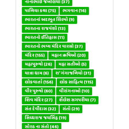
નાનાભાઈ જેબલિયા
(37)
પાળિયા કથા
(75)
ભગવાન
(16)
ભારતનાં અદભૂત શિલ્પો
(9)
ભારતના રાજવંશો
(13)
ભારતનો ઈતિહાસ
(11)
ભારતનો ભવ્ય મંદિર વારસો
(37)
મંદિર
(155)
મહાન ઋષિઓ
(20)
મહાપુરુષો
(26)
મહા સતીઓ
(5)
યાત્રા ધામ
(6)
રા' ગંગાજળિયો
(31)
લોકવાર્તા
(156)
લોક સાહિત્ય
(115)
વીર પુરુષો
(60)
વીરાંગનાઓ
(10)
શિવ મંદિર
(27)
શૈલેશ સગપરીયા
(7)
સંત દેવીદાસ
(32)
સંતો
(29)
સિધ્ધરાજ જયસિંહ
(19)
સોરઠ ના સંતો
(46)