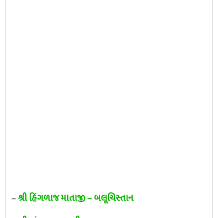
–
શ્રી હિંગળાજ માતાજી – બલૂચિસ્તાન