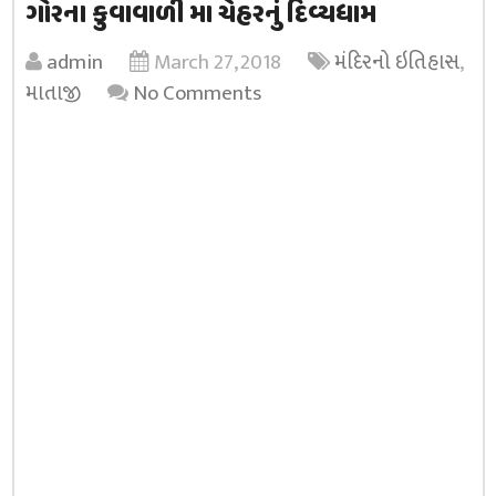
ગોરના કુવાવાળી મા ચેહરનું દિવ્યધામ
admin
March 27, 2018
મંદિરનો ઇતિહાસ
,
માતાજી
No Comments