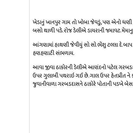
ખેડાનું ખાનપુર ગામ તો ખોબા જેવડું, પણ એનો ધણ
બસો થાળી પડે. રોજ ડેલીએ ડાયરાની જમાવટ. મેમાન
આંગણામાં હાથણી જેવીયું સો સો ભેંશુ ટલ્લા દે. બાપ
હણહણાટી સંભળાય.
આવા જીવા ઠાકોરની ડેલીએ આણંદનો પટેલ ગરબડદાસ
ઉપર ગુલાબી પથરાઇ ગઈ છે. ગાલ ઉપર હેતપ્રીત ને કર
જુવાનીવાળા ગરબડદાસને ઠાકોરે પોતાની પડખે બેસાર