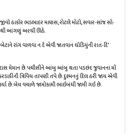
ી જીવો ઠાકોર ભડભાદર માણસ, રોટલે મોટો, સવાર-સાંજ સો-
ુથી આંગણું અરઘી ઊઠે.
 બેટાને રાંગ વાળવા ન દે એવી જાતવાન ઘોડિયુંની રાત-દિ’
 મેમાન છે. પચીસીને આંબુ આંબુ થતા પડછંદ જુવાનના મોં
ડાકીની ત્રિવિધ તાપણી તપે છે. દુશ્મનનું દિલ ઠરી જાય એવી
્યા છે. બેય વચાળે જામોકામી ભાઈબંધી જામી ગઈ છે.