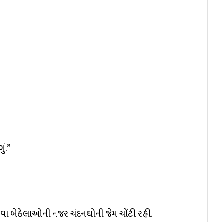
ું.”
વા બેઠેલાઓની નજર ચંદનઘોની જેમ ચોંટી રહી.