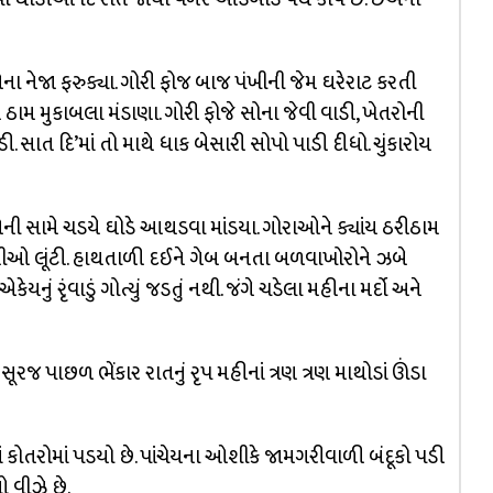
ા નેજા ફરુક્યા. ગોરી ફોજ બાજ પંખીની જેમ ઘરેરાટ કરતી
ામ મુકાબલા મંડાણા. ગોરી ફોજે સોના જેવી વાડી, ખેતરોની
ી. સાત દિ’માં તો માથે ધાક બેસારી સોપો પાડી દીધો. ચુંકારોય
સામે ચડયે ઘોડે આથડવા માંડયા. ગોરાઓને ક્યાંય ઠરીઠામ
છાવણીઓ લૂંટી. હાથતાળી દઈને ગેબ બનતા બળવાખોરોને ઝબે
નું રૃંવાડું ગોત્યું જડતું નથી. જંગે ચડેલા મહીના મર્દો અને
 પાછળ ભેંકાર રાતનું રૃપ મહીનાં ત્રણ ત્રણ માથોડાં ઊંડા
ં કોતરોમાં પડયો છે. પાંચેયના ઓશીકે જામગરીવાળી બંદૂકો પડી
 વીઝે છે.