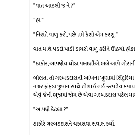
”વાત આટલી જ ને ?”
”હા.”
”નિરાંતે વાળુ કરો, પછે તમે કેશો એમ કરશું.”
વાત માથે પડદો પાડી ડાયરો વાળુ કરીને ઊઠયો. હોકાન
”ઠાકોર, આપણેય ઘોડા પલાણીએ. ભલે આવે ગોરાની ફોજ
બોલતાં તો ગરબડદાસની આંખના ખૂણામાં સિંદુરિયા
નજર ફાંફડા જુવાન સાથે તોળાઈ ગઈ. કરવતેય કપાય નહિ
એવું જેની ભૂજામાં જોમ છે એવા ગરબડદાસ પટેલ મા
”આપણે કેટલા ?”
ઠાકોરે ગરબડદાસને ચકાસવા સવાલ કર્યો.