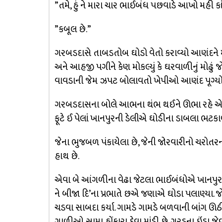
”તમે, હું ને મારા ચાર ભાઈબંધ પછવાડે આખો મહી કાં
”કબૂલ છે.”
ગરબડદાસે તાબડતોબ ઘોડો વેતો કરાવ્યો આણંદને માર
અને આહજી પગીને કેણ મોકલ્યું કે ઘરવાળીનું મોઢું
વાવડાની જેમ ઝપટ બોલાવતો ખેપીઓ આણંદ પૂગ્યો
ગરબડદાસના બોલે આભના થંભ થઈને ઊભા રહે એવા
ફૂટે ઈ પેલાં ખાનપુરની ડેલીએ ઘોડીના ડાબલા ભટકાળ્
જેના ભુજબળ પંકાયેલા છે, જેની જોરવારીનો ચરોતરન
હાથ છે.
એવા બે આંગળીના વેઢા જેટલા ભાઈબંધોએ ખાનપુર
ને બીજા દિ’ના પ્રભાતે છએ જણાએ ઘોડા પલાણ્યા. જોત
ચડવા સાબદા કર્યા. ગામડે ગામડે બળવાની બાંગ ઊઠી.
ગાળીઓ સામા હોંકારા દેવા માંડી છે. ગરૃડના ઇંડા