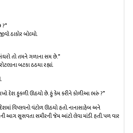
ે ?”
જીવો ઠાકોર બોલ્યો.
તને સંઘરો તો તમને ગળાના સમ છે.”
રોટલાના બટકા ઠઠયા રહ્યાં.
.
ો દેશ હુકળી ઊઠયો છે. હું કેમ કરીને કોળીઆ ભરું ?”
શમાં વિપ્લવનો વંટોળ ઊઠયો હતો. નાનાસાહેબ અને
ી આગ સૂસવતા સમીરની જેમ આંટો લેવા માંડી હતી. પળ વાર