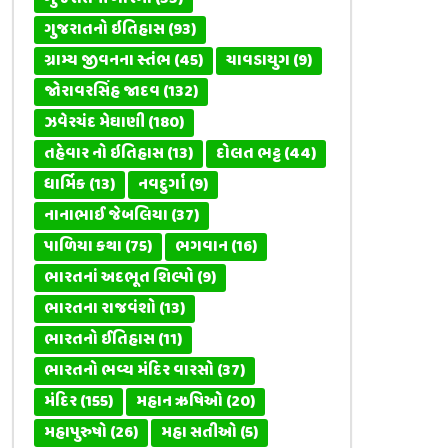
ગુજરાતનો ઇતિહાસ
(93)
ગ્રામ્ય જીવનના સ્તંભ
(45)
ચાવડાયુગ
(9)
જોરાવરસિંહ જાદવ
(132)
ઝવેરચંદ મેઘાણી
(180)
તહેવાર નો ઇતિહાસ
(13)
દોલત ભટ્ટ
(44)
ધાર્મિક
(13)
નવદુર્ગા
(9)
નાનાભાઈ જેબલિયા
(37)
પાળિયા કથા
(75)
ભગવાન
(16)
ભારતનાં અદભૂત શિલ્પો
(9)
ભારતના રાજવંશો
(13)
ભારતનો ઈતિહાસ
(11)
ભારતનો ભવ્ય મંદિર વારસો
(37)
મંદિર
(155)
મહાન ઋષિઓ
(20)
મહાપુરુષો
(26)
મહા સતીઓ
(5)