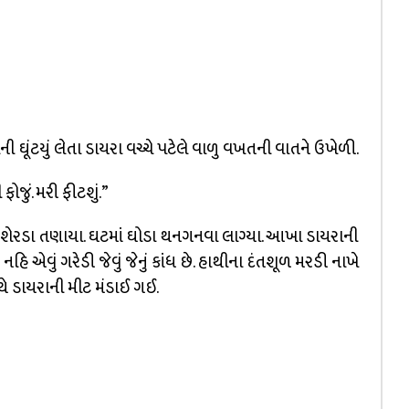
ી ઘૂંટયું લેતા ડાયરા વચ્ચે પટેલે વાળુ વખતની વાતને ઉખેળી.
ું. મરી ફીટશું.”
 શેરડા તણાયા. ઘટમાં ઘોડા થનગનવા લાગ્યા. આખા ડાયરાની
 એવું ગરેડી જેવું જેનું કાંધ છે. હાથીના દંતશૂળ મરડી નાખે
થે ડાયરાની મીટ મંડાઈ ગઈ.