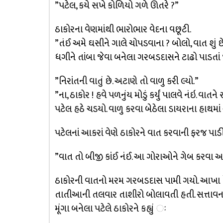
”પટેલ, કયે સખે કોળિયો ગળે ઊતરે ?”
ઠાકોરના વેણમાંથી ભારોભાર વેદના વછૂટી.
”તંઈ અમે ઘસીને ગાલે ચોપડવાના ? બોલો, વાત શું છ
ધગીને તાંબા જેવા બનેલા ગરબડદાસને ટાઢો પાડતાં 
”નિરાંતની વાતું છે. અટાણે તો વાળુ કરી લ્યો.”
”ના, ઠાકોર ! હવે પળનુંય મોડું કર્યું પાલવે નંઇ. વા
પટેલ હઠે ચડયો. વાળુ કરવા બેઠેલા ડાયરાના હાથમાં 
પટેલનાં આકરાં વેણે ઠાકોરને વાત કરવાની ફરજ પાડી
”વાત તો બીજી કાંઈ નંઈ. આ ગોરાઓને ગેબ કરવા આખ
ઠાકોરની વાતનો મરમ ગરબડદાસ પામી ગયો. આખા દે
તાતીઆની તલવાર તાશીરો બોલાવતી હતી. સત્તાવનન
મૂંગા બનેલા પટેલે ઠાકોરને કહ્યું ઃ