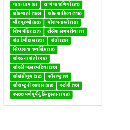
યાત્રા ધામ
(6)
રા' ગંગાજળિયો
(31)
લોકવાર્તા
(156)
લોક સાહિત્ય
(115)
વીર પુરુષો
(60)
વીરાંગનાઓ
(10)
શિવ મંદિર
(27)
શૈલેશ સગપરીયા
(7)
સંત દેવીદાસ
(32)
સંતો
(29)
સિધ્ધરાજ જયસિંહ
(19)
સોરઠ ના સંતો
(46)
સોરઠી બહારવટિયા
(30)
સોલંકીયુગ
(22)
સૌરાષ્ટ્ર
(8)
સૌરાષ્ટ્રની રસધાર
(88)
સ્ટોરી
(10)
૨૫૦૦ વર્ષ પૂર્વેનું હિન્દુસ્તાન
(43)