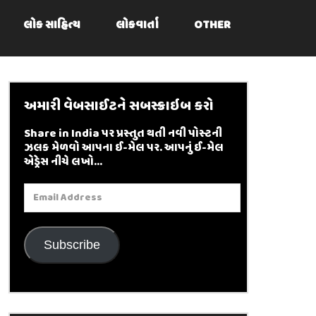
લોક સાહિત્ય
લોકવાર્તા
OTHER
અમારી વેબસાઈટને સબસ્ક્રાઇબ કરો
Share in India પર પ્રસ્તુત થતી નવી પોસ્ટની
ઝલક મેળવો આપના ઈ-મેલ પર. આપનું ઈ-મેલ
એડ્રેસ નીચે લખો...
Email
Address
Subscribe