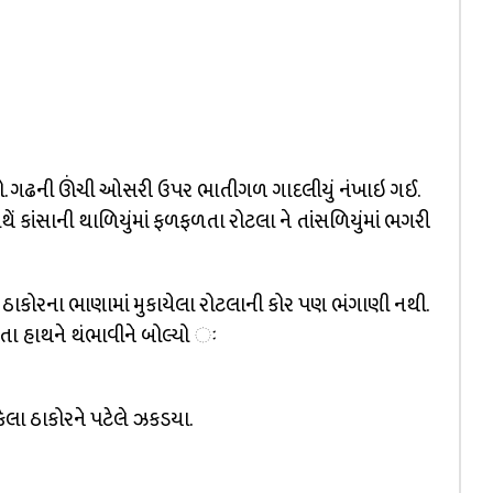
ઠયો. ગઢની ઊંચી ઓસરી ઉપર ભાતીગળ ગાદલીયું નંખાઇ ગઈ.
 કાંસાની થાળિયુંમાં ફળફળતા રોટલા ને તાંસળિયુંમાં ભગરી
કોરના ભાણામાં મુકાયેલા રોટલાની કોર પણ ભંગાણી નથી.
તા હાથને થંભાવીને બોલ્યો ઃ
ા ઠાકોરને પટેલે ઝકડયા.