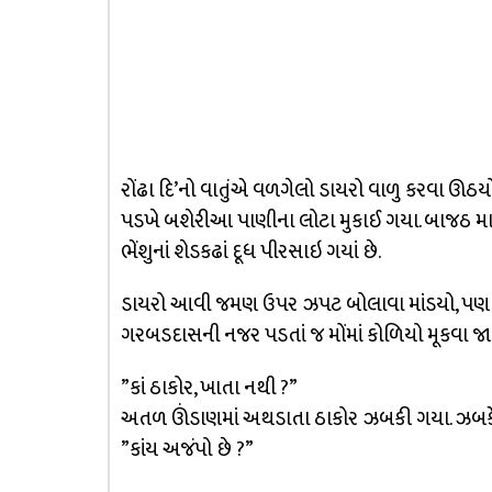
રોંઢા દિ’નો વાતુંએ વળગેલો ડાયરો વાળુ કરવા ઊ
પડખે બશેરીઆ પાણીના લોટા મુકાઈ ગયા. બાજઠ માથેં
ભેંશુનાં શેડકઢાં દૂધ પીરસાઇ ગયાં છે.
ડાયરો આવી જમણ ઉપર ઝપટ બોલાવા માંડયો, પણ ઠા
ગરબડદાસની નજર પડતાં જ મોંમાં કોળિયો મૂકવા જા
”કાં ઠાકોર, ખાતા નથી ?”
અતળ ઊંડાણમાં અથડાતા ઠાકોર ઝબકી ગયા. ઝબકેલ
”કાંય અજંપો છે ?”