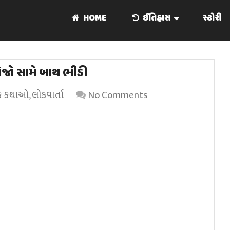
HOME
ઈતિહાસ
સ્ટોરી
રેજો સામે બાથ ભીડી
ક કથાઓ
,
લોકવાર્તા
No Comments