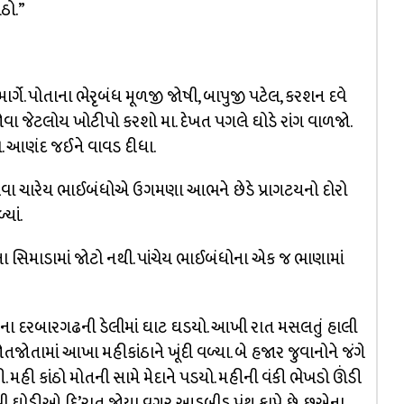
ઠો.”
્ગે. પોતાના ભેરૃબંધ મૂળજી જોષી, બાપુજી પટેલ, કરશન દવે
 જોવા જેટલોય ખોટીપો કરશો મા. દેખત પગલે ઘોડે રાંગ વાળજો.
. આણંદ જઈને વાવડ દીધા.
 ચારેય ભાઈબંધોએ ઉગમણા આભને છેડે પ્રાગટયનો દોરો
યાં.
ા સિમાડામાં જોટો નથી. પાંચેય ભાઈબંધોના એક જ ભાણામાં
ના દરબારગઢની ડેલીમાં ઘાટ ઘડયો. આખી રાત મસલતું હાલી
જોતામાં આખા મહીકાંઠાને ખૂંદી વળ્યા. બે હજાર જુવાનોને જંગે
 મહી કાંઠો મોતની સામે મેદાને પડયો. મહીની વંકી ભેખડો ઊંડી
 જેવી ઘોડીઓ દિ’રાત જોયા વગર આડબીડ પંથ કાપે છે. છએના