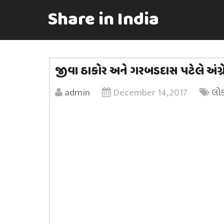
Share in India
જીવા ઠાકોર અને ગરબડદાસ પટેલે અંગ્
admin
December 14, 2017
લો