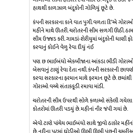
હાથથી કાળઝાળ બંદૂકોની ગોળિયું છૂટે છે.
કંપની સરકારના કાને વાત પુગી. વળતા દિ’એ ગોરાઓન
મહીને માથે ઊતરી. ચરોતરની સીમ સળગી ઊઠી. ઠામ ઠ
સીમ ઉજ્જડ કરી. ગામડાં-શેરીયુમાં બંદુકોની ધાણી ફોડ
કરવાનું કોઈને વેળુ રેવા દીધું નંઈ
પણ છ ભાઈબંધો એકબીજાના આંકડા ભીડી ગોરાઓની 
બેસવાનું ટાણું રેવા દેતા નથી. કંપની સરકારની 
કરવા સરકારના ફરમાન માથે ફરમાન છૂટે છે. છમાંથી એકેય
ગોરાઓ વચ્ચે સંતાકકૂડી રમાવા માંડી.
ચરોતરની સીમ ઉપરથી સોળે કળાઓ સંકેલી ગયેલા સૂરજ
કોતરોમાં ઊતરી પડયું છે. મહીનાં નીર જંપી ગયાં છે.
એવો ટાણે પાંચેય ભાઈબંધો સાથે જીવો ઠાકોર મહીંના
છે. નદીના પટમાં ઘોડીઓ ઊભી ઊભી પૂંછની ચમરીઓ