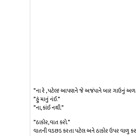
”ના રે , પટેલ! આપણને જે અજંપાને બાર ગાઉનું અળગ
”હું માનું નંઈ.”
”ના, કાંઈ નથી.”
”ઠાકોર, વાત કરો.”
વાતની વડછડ કરતા પટેલ અને ઠાકોર ઉપર વાળુ કર