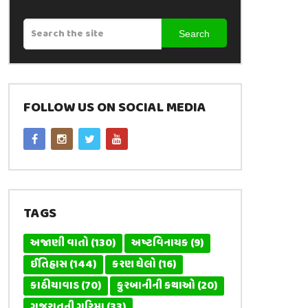
Search
FOLLOW US ON SOCIAL MEDIA
TAGS
અજાણી વાતો
(130)
અષ્ટવિનાયક
(9)
ઈતિહાસ
(144)
કરણ ઘેલો
(16)
કાઠીયાવાડ
(70)
કુરબાનીની કથાઓ
(20)
ગુજરાતની ગરિમા
(33)