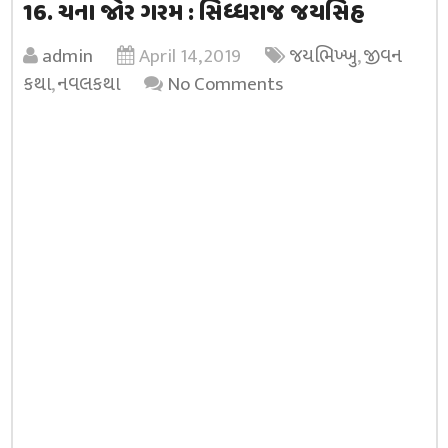
16. ચના જોર ગરમ : સિધ્ધરાજ જયસિંહ
admin
April 14, 2019
જયભિખ્ખુ
,
જીવન
કથા
,
નવલકથા
No Comments