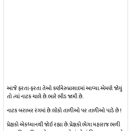
આજે ફરતા-ફરતા તેઓ કર્ણમેરુપ્રાસાદમાં આવ્યા. એમણે જોયું
તો ત્યાં નાટક ચાલે છે. ભારે ભીડ જામી છે.
નાટક બરાબર રંગમાં છે. લોકો તાળીઓ પર તાળીઓ પાડે છે !
પ્રેક્ષકો એકધ્યાનથી જોઈ રહ્યા છે. પ્રેક્ષકો ભેગા મહારાજ ભળી