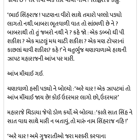
જોયા છે ? તેર તવા એક તીરે વીંધી નાખે !’ સિદ્ધરાજે કહ્યું.
‘ભાઈ સિંહરાજ ! પાટણના વીરો સાથે તમારો પલ્લો પડ્યો
લાગતો નથી. બાબરા ભૂતવાળી વાત તો સાંભળી છે ને ?
બાબરાથી તો તું જબરો નથી ને ? કહે જો : એક ડબ્બો ઘી પી
શકીશ ? એક માટલું મધ ચાટી શકીશ ? એક મણ ટોપરાનાં
કાછલાં ચાવી શકીશ? કહે !’ ને ચતુર્ભુજ ચણાવાળાએ હાથની
ઝાપટ મહારાજની આંખ પર મારી.
આંખ મીચાઈ ગઈ.
ચણાવાળો હસી પડ્યો ને બોલ્યો : ‘અરે યાર ! એક ઝાપટમાં તો
આંખ મીંચાઈ જાય છે! કોઈ ઉંદરમાર લાગો છો, ઉંદરમાર’
મહારાજે ચિડાયા જેવો ડોળ કર્યો. એ બોલ્યા : ‘કાલે સાત સિંહ ને
સાત વાઘ સાથે મારી ન બતાવું, તો મારું નામ સિંહરાજ નહિ !’
‘અરે યાર ! અમે ગુજરાતીઓ જરા મશ્કરી કરવાના