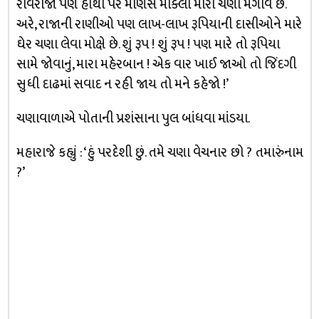
રાવરાજા પણ હાથી પર માણસ મોક્લી મારા ચણા મંગાવે છે.
અરે, રાજાની રાણીઓ પણ લાખ-લાખ રૂપિયાની દાસીઓને મારે
ઘેર ચણા લેવા મોક્ષે છે. શું રૂપ ! શું રૂપ ! પણ મારે તો રૂપિયા
સામે જોવાનું, મારા મહેરબાન ! એક વાર ખાઈ જાઓ તો જિંદગી
સુધી દાઢમાં સવાદ ન રહી જાય તો મને કહેજો !’
ચણાવાળાએ પોતાની પ્રશંસાના પુલ બાંધવા માંડયા.
મહારાજે કહ્યું : ‘હું પરદેશી છું. તમે ચણા વેચનાર છો ? તમારુંનામ
?’