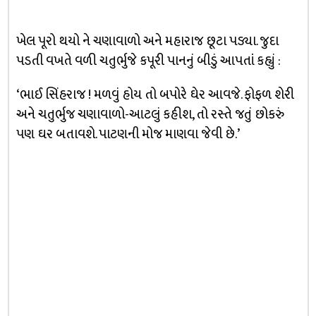
ખેલ પૂરો થયો ને ચણાવાળો અને મહારાજ છૂટા પડ્યા. જુદા
પડતી વખતે વળી ચતુર્ભુજે કપૂરી પાનનું બીડું આપતાં કહ્યું :
‘ભાઈ સિંહરાજ ! મળવું હોય તો બપોરે ઘેર આવજે. ફોફળ શેરી
અને ચતુર્ભુજ ચણાવાળો-આટલું કહીશ, તો રસ્તે જતું છોકરું
પણ ઘર બતાવશે. પાટણની મોજ માણવા જેવી છે.’