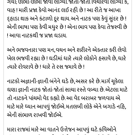
ગયા; ઊભા-ઊભા જોવા લાગ્યા. જોતાં-જોતાં વિચારવા લાગ્યા કે,
વાહ ! મારી પ્રજા કેવો આનંદ લઈ રહી છે ! આ રીતે જ આખા
દ્હાડા થાક અને કંટાળો દૂર થાય. અને નાટક પણ કેવું સુંદર છે !
એની ભાષા પણ કેવી મધુર છે ! એના ભાવ પણ કેવા તેજસ્વી છે
! આવા નાટકથી જ પ્રજા ઘડાય.
અને ભજવનારા પણ મન, વચન અને શરીરને એક્તાર કરી લેવો
ખેલ ભજવી રહ્યા છે ! ઘડીમાં ધારે ત્યારે લોકોને હસાવે છે, ધારે
ત્યારે રોવરાવે છે ! ધારે તે રસ જમાવે છે !
નાટકો અજ્ઞાની-જ્ઞાની બંનેને ઘડે છે, અસર કરે છે. માર્ગ ચૂકેલા
ઘણા જ્ઞાની નાટક જોતાં-જોતાં સાચા રસ્તે વળ્યા છે. એટલા માટે
તો નાટકને પાંચમો વેદ કહ્યો છે. આ વેદ બરાબર જળવાય એ
માટે મારે ધ્યાન આપવું જોઈએ. મતલબી લોકે એને બગાડે નહિ,
એની સંભાળ રાખવી જોઈએ.
મારા રાજમાં મારે આ વાતને ઉત્તેજન આપવું ઘટે. કવિઓને