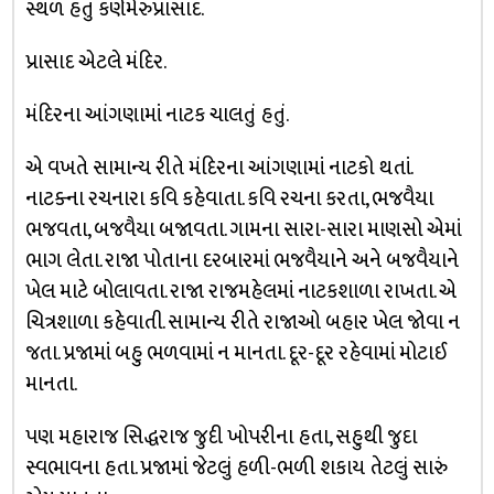
સ્થળ હતું કર્ણમેરુપ્રાસાદ.
પ્રાસાદ એટલે મંદિર.
મંદિરના આંગણામાં નાટક ચાલતું હતું.
એ વખતે સામાન્ય રીતે મંદિરના આંગણામાં નાટકો થતાં.
નાટક્ના રચનારા કવિ કહેવાતા. કવિ રચના કરતા, ભજવૈયા
ભજવતા, બજવૈયા બજાવતા. ગામના સારા-સારા માણસો એમાં
ભાગ લેતા. રાજા પોતાના દરબારમાં ભજવૈયાને અને બજવૈયાને
ખેલ માટે બોલાવતા. રાજા રાજમહેલમાં નાટકશાળા રાખતા. એ
ચિત્રશાળા કહેવાતી. સામાન્ય રીતે રાજાઓ બહાર ખેલ જોવા ન
જતા. પ્રજામાં બહુ ભળવામાં ન માનતા. દૂર-દૂર રહેવામાં મોટાઈ
માનતા.
પણ મહારાજ સિદ્ધરાજ જુદી ખોપરીના હતા, સહુથી જુદા
સ્વભાવના હતા. પ્રજામાં જેટલું હળી-ભળી શકાય તેટલું સારું