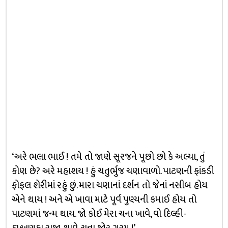
‘અરે ભલા ભાઈ ! તમે તો જાણે સૂરજને પૂછો છો કે અલ્યા, તું
કોણ છે? અરે મહાશય ! હું ચતુર્ભુજ ચણાવાળો. પાટણની ફાંકડી
ફોફલ શેરીમાં રહું છું. મારા ચણાનાં દર્શન તો જેનાં નસીબ હોય
એને થાય ! અને એ ખાવા માટે પૂર્વ પુણ્યની કમાઈ હોય તો
પાટણમાં જન્મ થાય. જો કોઈ મેરા ચના ખાવે, વો દિલ્હી-