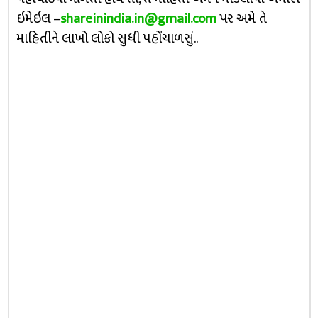
ઇમેઇલ –
shareinindia.in@gmail.com
પર અમે તે
માહિતીને લાખો લોકો સુધી પહોંચાળસું..