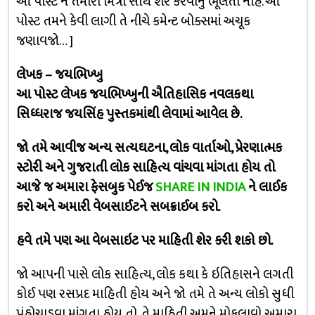
આ પોસ્ટ ને તમારા મિત્રો સાથે શેર કરવાનું ભૂલતા નહિ. આ
પોસ્ટ તમને કેવી લાગી તે નીચે કમેન્ટ બોક્સમાં અચૂક
જણાવજો… ]
લેખક – જયભિખ્ખુ
આ પોસ્ટ લેખક જયભિખ્ખુની ઐતિહાસિક નવલકથા
સિધ્ધરાજ જયસિંહ પુસ્તકમાંથી લેવામાં આવેલ છે.
જો તમે આવીજ અન્ય સત્યઘટના, લોક વાર્તાઓ, પ્રેરણાત્મક
સ્ટોરી અને ગુજરાતી લોક સાહિત્ય વાંચવા માંગતા હોય તો
આજે જ અમારા ફેસબુક પેઈજ
SHARE IN INDIA
ને લાઈક
કરો અને અમારી વેબસાઈટને સબક્રાઈબ કરો.
હવે તમે પણ આ વેબસાઇટ પર માહિતી શેર કરી શકો છો.
જો આપની પાસે લોક સાહિત્ય, લોક કથા કે ઇતિહાસને લગતી
કોઈ પણ રસપ્રદ માહિતી હોય અને જો તમે તે અન્ય લોકો સુધી
પંહોચાડવા માંગતા હોય તો, તે માહિતી અમને મોકલાવો અમારા