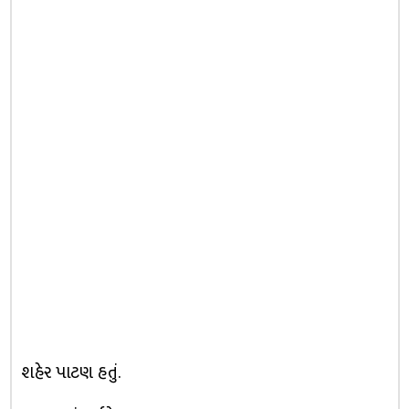
શહેર પાટણ હતું.