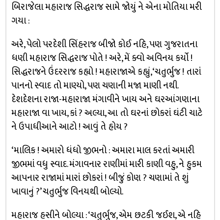
બિરાજેલા મહારાજ સિદ્ધરાજ સામે જોયું ને એના મોતિયા મરી
ગયા :
અરે, પેલો પરદેશી સિંહરાજ બીજો કોઈ નહિ, પણ ગુજરાતના
ધણી મહારાજ સિદ્ધરાજ પોતે ! અરે, મેં ક્વો અવિનય કર્યો !
સિદ્ધરાજને ઉંદરરાજ કહ્યો ! મહારાજાએ કહ્યું, ‘ચતુર્ભુજ ! તારાં
પાનનો સ્વાદ તો માણ્યો, પણ ચણાની મજા માણી નથી.
દેશદેશના રાજા-મહારાજા મંગાવીને ખાય અને ઘરઆંગણાના
મહારાજા વા ખાય, કાં ? અલ્યા, આ તો ઘરનાં છોકરાં ઘંટી ચાટે
ને ઉપાધીઆને આટો ! આવું તે હોય ?
‘માલિક ! અમારો ધંધો જીભનો : અમારા માલ કરતાં અમારી
જીભમાં વધુ સ્વાદ. મંગાવનાર રાણીમાં મારી કાણી વહુ, ને હુકમ
આપનાર રાજામાં મારાં છોકરાં ! બીજું કોણ ? ચણામાં તે શું
ખાવાનું ?’ ચતુર્ભુજ વિનયથી બોલ્યો.
મહારાજ હસીને બોલ્યા : ‘ચતુર્ભુજ, એમ છટકી જઈશ, એ નહિ