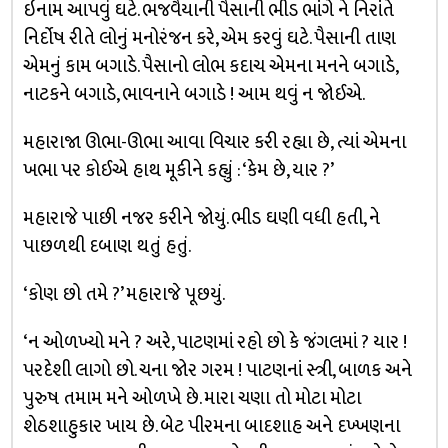
ઇનામ આપવું ઘટે. ભજવૈયાની પૈસાની ભીડ ભાંગે ને નિરાંતે
નિર્દોષ રીતે લોનું મનોરંજન કરે, એમ કરવું ઘટે. પૈસાની તાણ
એમનું કામ બગાડે. પૈસાનો લોભ કદાચ એમના મનને બગાડે,
નાટકને બગાડે, ભાવનાને બગાડે ! આમ થવું ન જોઈએ.
મહારાજા ઊભા-ઊભા આવા વિચાર કરી રહ્યા છે, ત્યાં એમના
ખભા પર કોઈએ હાથ મૂકીને કહ્યું : ‘કેમ છે, યાર ?’
મહારાજે પાછી નજર કરીને જોયું. ભીડ ઘણી વધી હતી, ને
પાછળથી દબાણ થતું હતું.
‘કોણ છો તમે ?’ મહારાજે પૂછયું.
‘ન ઓળખ્યો મને ? અરે, પાટણમાં રહો છો કે જંગલમાં ? યાર !
પરદેશી લાગો છો. ચના જોર ગરમ ! પાટણનાં સ્ત્રી, બાળક અને
પુરુષ તમામ મને ઓળખે છે. મારા ચણા તો મોટા મોટા
શેઠશાહુકાર ખાય છે. બેટ પીરમના બાદશાહ અને દખ્ખણના