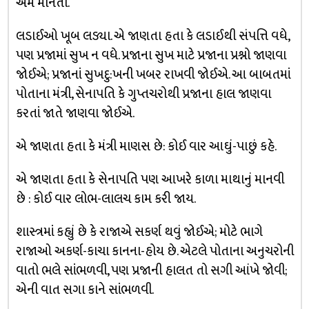
એમ માનતા.
લડાઈઓ ખૂબ લડ્યા. એ જાણતા હતા કે લડાઈથી સંપત્તિ વધે,
પણ પ્રજામાં સુખ ન વધે. પ્રજાના સુખ માટે પ્રજાના પ્રશ્નો જાણવા
જોઈએ; પ્રજાનાં સુખદુ:ખની ખબર રાખવી જોઈએ. આ બાબતમાં
પોતાના મંત્રી, સેનાપતિ કે ગુપ્તચરોથી પ્રજાના હાલ જાણવા
કરતાં જાતે જાણવા જોઈએ.
એ જાણતા હતા કે મંત્રી માણસ છે: કોઈ વાર આઘું-પાછું કહે.
એ જાણતા હતા કે સેનાપતિ પણ આખરે કાળા માથાનું માનવી
છે : કોઈ વાર લોભ-લાલચ કામ કરી જાય.
શાસ્ત્રમાં કહ્યું છે કે રાજાએ સકર્ણ થવું જોઈએ; મોટે ભાગે
રાજાઓ અકર્ણ-કાચા કાનના-હોય છે. એટલે પોતાના અનુચરોની
વાતો ભલે સાંભળવી, પણ પ્રજાની હાલત તો સગી આંખે જોવી;
એની વાત સગા કાને સાંભળવી.