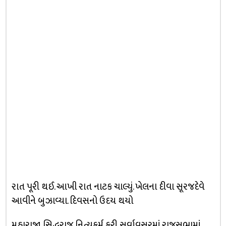
રાત પૂરી થઈ. આખી રાત નાટક ચાલ્યું. ખેલના દીવા સૂરજદેવે
આવીને બુઝાવ્યા. દિવસનો ઉદય થયો
મહારાજા સિદ્ધરાજ નિત્યકર્મ કરી સર્વાવસરમાં રાજસભામાં