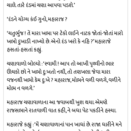
ચાલે. તારે દંડમાં ચણા આપવા પડશે.’
‘દંડને યોગ્ય કંઈ ગુનો, મહારાજ ?
‘ચતુર્ભુજ ! તેં મારા ખભા પર ટેકો લઈને નાટક જોતાં-જોતાં મારો
ખભો દુખાડી નાખ્યો છે. એનો દંડ ખરો કે નહિ ?’ મહારાજે
હસતાં-હસતાં કહ્યું.
ચણાવાળો બોલ્યો : ‘સ્વામી ! આપ તો આખી પૃથ્વીનો ભાર
ઊંચકો છો ને ખભો દુ:ખતો નથી, તો તણખલા જેવા મારા
વજનથી ખભો કેમ દુ:ખે ? મહારાજ, મોભને વળી વળગે, વળીને
મોભ ન વળગે.’
મહારાજ ચણાવાળાના આ જવાબથી ખુશ થયા. એમણે
રાજસભાને રાતવાળી વાત કહી, ને બધા પેટ પકડીને હસ્યા.
મહારાજે કહ્યું : ‘મેં ચણાવાળાનાં પાન ખાધાં છે. રાજા ધારીને મને