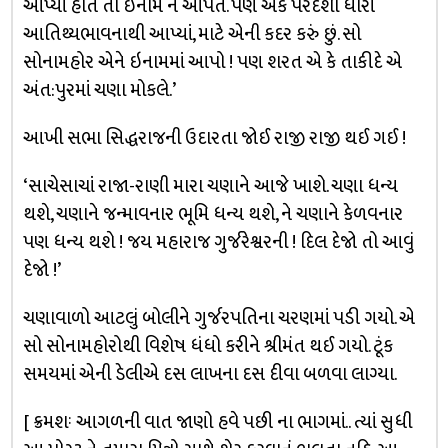
આપ્યાં હોત તો ઇનામ ન આપત. પણ એક પરદેશી ધારી
આતિથ્યભાવનાથી આપ્યાં, માટે એની કદર કરું છું. સો
સોનામહોર એને ઇનામમાં આપો ! પણ શરત એ કે તાકીદે એ
અંત:પુરમાં ચણા મોકલે.’
આખી સભા સિદ્ધરાજની ઉદારતા જોઈ રાજી રાજી થઈ ગઈ !
‘સાચેસાચાં રાજા-રાણી મારા ચણાને આજે ખાશે. ચણા ધન્ય
થશે, ચણાને જન્માવનાર ભૂમિ ધન્ય થશે, ને ચણાને કેળવનાર
પણ ધન્ય થશે ! જય મહારાજ ગુર્જરેશ્વરની ! દિલ દેજો તો આવું
દેજો !’
ચણાવાળો આટલું બોલીને ગુર્જરપતિના ચરણમાં પડી ગયો. એ
સો સોનામહોરોથી વિશેષ ધંધો કરીને શ્રીમંત થઈ ગયો. ટૂંક
સમયમાં એની ડેલીએ દસ લાખના દસ દીવા બળવા લાગ્યા.
[ ક્રમશઃ આગળની વાત જાણો હવે પછી ના ભાગમાં.. ત્યાં સુધી