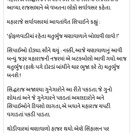
આવ્યા. રાજસભાને એ વખતના લોકો સર્વાવસર કહેતા.
મહારાજે સર્વાવસરમાં આવતાંવેંત સિપાઈને કહ્યું :
‘ફોફળવાડીમાં રહેતા ચતુર્ભુજ ચણાવાળાને બોલાવી લાવો !’
સિપાઈઓ દોડ્યા. સૌને થયું : નક્કી, આજે ચણાવાળાનું આવી
બન્યું. જરૂર મહારાજની નજરમાં એ બટકબોલો આવી ગયો. આજ
ચતુર્ભુજ (હાથે-પગે દોરડાં બાંધીને ચાર ભુજા કરે તે) ચતુર્ભુજ
બનશે !
સિદ્ધરાજ અજાણ્યા ગુનેગારોને આ રીતે પકડતા. જે ગુનો
શોધતાં અને જે ગુનેગારને પકડતાં અમલદારોને અને
સિપાઈઓને દિવસો લાગતા, એ બધાને મહારાજ ચપટી
વગાડતાં પકડી પાડતા.
થોડીવારમાં ચણાવાળો હાજર થયો. એણે સિંહાસન પર