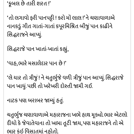
‘કૂબલ છે તારી શરત !’
‘તો લગાવો ફરી પાનપટ્ટી ! કરો મોં લાલ !’ ને ચણાવાળાએ
નાનકડું ગીત ગાતાં-ગાતાં કપૂરમિશ્રિત બીજું પાન કાઢીને
સિદ્ધરાજને આપ્યું.
સિદ્ધરાજે પાન ખાતાં-ખાતાં કહ્યું,
‘વાહ, ભારે મસાલેદાર પાન છે !’
‘લે યાર તો ત્રીજું ! ને ચતુર્ભુજે વળી ત્રીજું પાન આપ્યું. સિદ્ધરાજે
પાન ખાધું. પછી તો ખરેખરી દોસ્તી જામી ગઈ.
નાટક પણ બરાબર જામ્યું હતું.
ચતુર્ભુજ ચણાવાળાએ મહારાજના ખભે હાથ મૂક્યો. ભાર એટલો
દીધો કે જેવાતેવાના તો ખભા તૂટી જાય, પણ મહારાજને તો એ
ભાર કંઇ વિસાતમાં નહોતો.