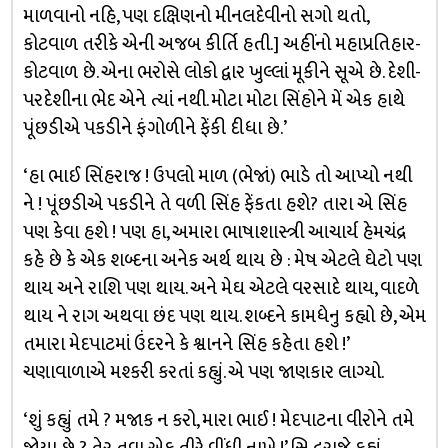
માળવાનો નહિ, પણ દક્ષિણનો મીનલદેવીનો સગો થતો,
કોટવાળ તરીકે એની અજબ કીર્તિ હતી.] અહીંનો મહાપ્રતિહાર-
કોટવાળ છે. એના ભરોસે લોકો દ્વાર ખુલ્લાં મૂકીને સૂએ છે. દેશી-
પરદેશીના ભેદ એને ત્યાં નથી. મોટા મોટા સિંહોને મેં એક હાથે
પૂંછડીએ પકડીને ફંગોળીને ફેંકી દીધા છે.’
‘હા ભાઈ સિંહરાજ ! ઉપલો માળ (ભેજાં) ભાડે તો આપ્યો નથી
ને ! પૂંછડીએ પકડીને તે વળી સિંહ ફેંકતા હશે? તારા એ સિંહ
પણ કેવા હશે ! પણ હા, અમારા ભાષાશાસ્ત્રી આચાર્ય હેમચંદ્ર
કહે છે કે એક શબ્દના અનેક અર્થ થાય છે : મેષ એટલે ઘેટો પણ
થાય અને રાશિ પણ થાય. અને મેઘ એટલે વરસાદે થાય, વાદળે
થાય ને રાગ અથવા છંદ પણ થાય. શબ્દને કામધેનુ કહ્યો છે, એમ
તમારા મેદપાટમાં ઉંદરને કે શ્વાનને સિંહ કહેતા હશે !’
ચણાવાળાએ મશ્કરી કરતાં કહ્યું. એ પણ જાણકાર લાગ્યો.
‘શું કહ્યું તમે ? મજાક ન કરો, મારા ભાઈ ! મેદપાટના વીરોને તમે