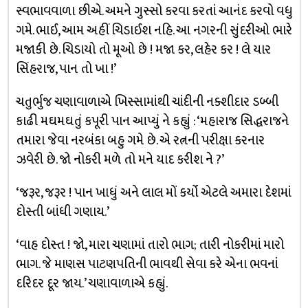
સ્વભાવવાળા છીએ. અમને ગુસ્સો કરવા કરતાં આનંદ કરવો વધુ
ગમે. ભાઈ, આમ અહીં ચિડાઈશ નહિ. આ નગરની સુંદરીઓ ભારે
મજાકી છે. ચિડાયો તો મૂઓ છે ! મજા કર, લહેર કર ! લે યાર
સિંહરાજ, પાન તો ખા !’
ચતુર્ભુજ ચણાવાળાએ ખિસ્સામાંથી ચાંદીની નક્શીદાર ડબ્બી
કાઢી મઘમઘતું કપૂરી પાન આપ્યું ને કહ્યું : ‘મહારાજ સિદ્ધરાજને
તમારા જેવા નરબંકા બહુ ગમે છે. એ રત્નની પરીક્ષા કરનાર
ઝવેરી છે. જો નોકરી મળે તો મને યાદ કરીશ ને ?’
‘જરૂર, જરૂર ! પાન ખાધું અને લાલ મોં કર્યો એટલે અમારા દેશમાં
દોસ્તી બાંધી ગણાય.’
‘વાહ દોસ્ત ! જો, મારા ચણામાં તારો ભાગ; તારી નોકરીમાં મારો
ભાગ. જે માણસ પાટણપતિની ભાવથી સેવા કરે એના ભવનાં
દરિદર દૂર જાય.’ ચણાવાળાએ કહ્યું.