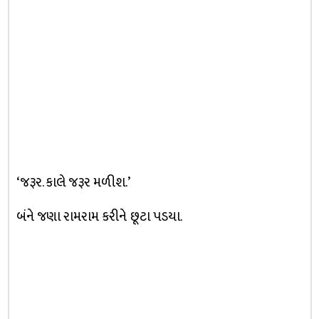
‘જરૂર. કાલે જરૂર મળીશ.’
બંને જણા રામરામ કરીને છૂટા પડયા.