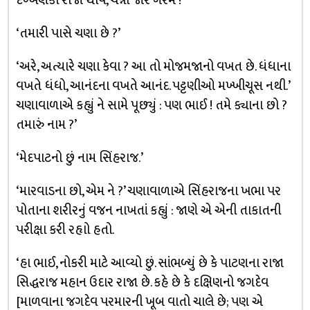
દખ્ખણકા રાજા થાવે, ચન્ના જોર ગરમ !’
‘તમારી પાસે ચણા છે ?’
‘અરે, અત્યારે ચણા કેવા ? આ તો મોજમજાનો વખત છે. ધંધાના
વખતે ધંધો, આનંદના વખતે આનંદ. પટ્ટણીઓ મખ્ખીચૂસ નથી.’
ચણાવાળાએ કહ્યું ને સામે પૂછ્યું : પણ ભાઈ ! તમે ક્યાના છો ?
તમારું નામ ?’
‘મેદપાટનો છું નામ સિંહરાજ.’
‘મારવાડના છો, એમ ને ?’ ચણાવાળાએ સિંહરાજના ખભા પર
પોતાના શરીરનું વજન નાખતાં કહ્યું : જાણે એ એની તાકાતની
પરીક્ષા કરી રહૃાો હતો.
‘હા ભાઈ, નોકરી માટે આવ્યો છું. સાંભળ્યું છે કે પાટણના રાજા
સિદ્ધરાજ મહાન ઉદાર રાજા છે. કહે છે કે દક્ષિણનો જગદેવ
[માળવાના જગદેવ પરમારની ખૂબ વાતો ચાલે છે; પણ એ