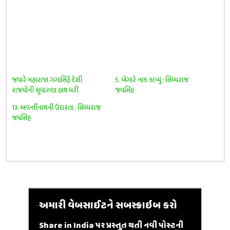
જયારે મહારાજા ગંગાસિંહે દેશી
5. ખેંગારે નાક કાપ્યું : સિધ્ધરાજ
રાજયોની સુધારણા હાથ ધરી
જયસિંહ
13. અવન્તીનાથની ઉદારતા : સિધ્ધરાજ
જયસિંહ
અમારી વેબસાઈટને સબસ્ક્રાઇબ કરો
Share in India પર પ્રસ્તુત થતી નવી પોસ્ટની