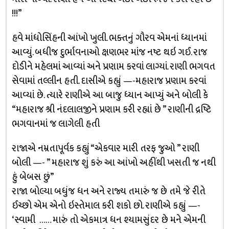
!!!”
હવે માંધોસિંહની આંખો ખુલી. ભક્તનું ગૌરવ એમનાં ધ્યાનમાં
આવ્યું. બધીજ દુર્ભાવનાઓ ક્ષણભર માંજ નષ્ટ થઇ ગઈ. રાજ
દોડીને મહેલમાં આવ્યાં અને પ્રણામ કરવાં લાગ્યાં. રાણી ભગવત
સેવામાં તલ્લીન હતી. દાસીએ કહ્યું —-મહારાજ પ્રણામ કરવાં
આવ્યાં છે. ત્યારે રાણીએ આ બાજુ ધ્યાન આપ્યું અને બોલી કે
“મહારાજ શ્રી નંદલાલજીને પ્રણામ કરી રહ્યાં છે ” રાણીની દ્રષ્ટિ
ભગવાનમાં જ લાગેલી હતી
રાજાએ નમ્રતાપૂર્વક કહ્યું “એકવાર મારી તરફ જુઓ ” રાણી
બોલી —- ” મહારાજ શું કરું આ આંખો અહીંથી ખસતી જ નથી
હું બેબસ છું”
રાજા બોલ્યા બધુંજ ધન અને રાજ્ય તમારું જ છે તમે જે રીતે
ઈચ્છો એમ એનો ઇસ્તેમાલ કરી શકો છો. રાણીએ કહ્યું —-
‘સ્વામી …… મારું તો એકમાત્ર ધન શ્યામસુંદર છે મને એમની