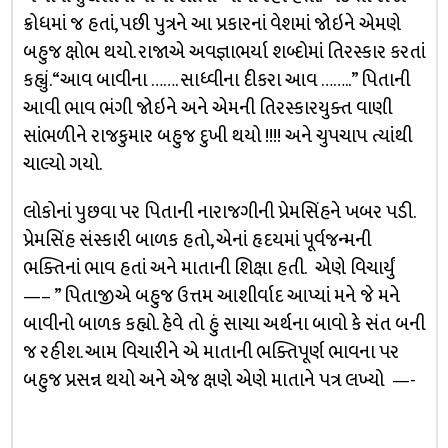
ક્રોધમાં જ હતાં, પછી પુત્રને આ પ્રકારનાં વેશમાં જોઇને એમણે
બહુજ ક્ષોભ થયો. રાજાએ અવજ્ઞાભર્યા શબ્દોમાં તિરસ્કાર કરતાં
કહ્યું. “આવ બાવીના ……. સાધ્વીના દીકરા આવ ……..” પિતાની
આવી ભાવ ભંગી જોઇને અને એમની તિરસ્કારયુક્ત વાણી
સાંભળીને રાજકુમાર બહુજ દુખી થયો !!!! અને ચુપચાપ ત્યાંથી
ચાલ્યો ગયો.
લોકોનાં પુછવા પર પિતાની નારાજગીની પ્રેમસિંહને ખબર પડી.
પ્રેમસિંહ સંસ્કારી બાળક હતો, એનાં હૃદયમાં પૂર્વજન્મની
ભક્તિનાં ભાવ હતાં અને માતાની શિક્ષા હતી. એણે વિચાર્યું
—– ” પિતાજીએ બહુજ ઉત્તમ આશીર્વાદ આપ્યાં મને જે મને
બાવીનો બાળક કહ્યો. હેવે તો હું સાચા અર્થના બાવો કે સંત બની
જ રહીશ. આમ વિચારીને એ માતાની ભક્તિપૂર્ણ ભાવના પર
બહુજ પ્રસન્ન થયો અને એજ ક્ષણે એણે માતાને પત્ર લખ્યો —-