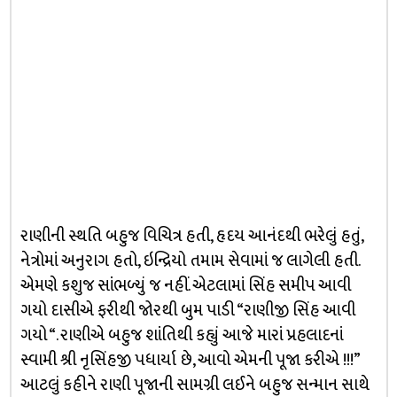
રાણીની સ્થતિ બહુજ વિચિત્ર હતી, હૃદય આનંદથી ભરેલું હતું,
નેત્રોમાં અનુરાગ હતો, ઇન્દ્રિયો તમામ સેવામાં જ લાગેલી હતી.
એમણે કશુજ સાંભળ્યું જ નહીં. એટલામાં સિંહ સમીપ આવી
ગયો દાસીએ ફરીથી જોરથી બુમ પાડી “રાણીજી સિંહ આવી
ગયો “. રાણીએ બહુજ શાંતિથી કહ્યું આજે મારાં પ્રહલાદનાં
સ્વામી શ્રી નૃસિંહજી પધાર્યા છે, આવો એમની પૂજા કરીએ !!!”
આટલું કહીને રાણી પૂજાની સામગ્રી લઈને બહુજ સન્માન સાથે