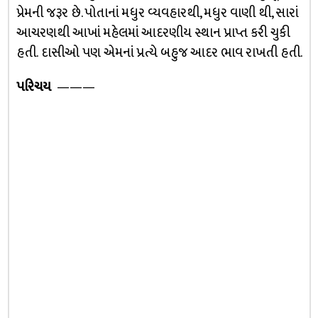
પ્રેમની જરૂર છે. પોતાનાં મધુર વ્યવહારથી, મધુર વાણી થી, સારાં
આચરણથી આખાં મહેલમાં આદરણીય સ્થાન પ્રાપ્ત કરી ચુકી
હતી. દાસીઓ પણ એમનાં પ્રત્યે બહુજ આદર ભાવ રાખતી હતી.
પરિચય
———