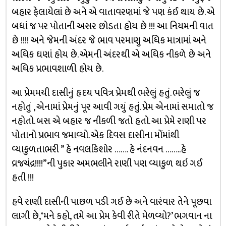
બહાર ફેલાયેલાં છે અને એ વાતાવરણમાં જે પણ કંઈ થાય છે. એ
બધાં જ પર પોતાની અસર છોડતા હોય છે !!! આ નિયમની વાત
છે !!!! અને જેમની અંદર જે ભાવ પરમાણુ અધિક માત્રામાં અને
અધિક ઘણાં હોય છે. એમની અંદરથી એ અધિક નીકળે છે અને
અધિક પ્રભાવશાળી હોય છે.
આ પ્રેમમયી દાસીનું હૃદય પવિત્ર પ્રેમથી ભરેલું હતું. ભરેલું જ
નહોતું , એનામાં પ્રેમનું પૂર આવી ગયું હતું. પ્રેમ એનામાં સમાતો જ
નહોતો. બસ એ બહાર જ નીકળી જતો હતો. આ પ્રેમે રાણી પર
પોતાનો પ્રભાવ જમાવ્યો. એક દિવસ દાસીના મોંમાંથી
વ્યાકુળતાભરી ” હે નવલકિશોર ……. હે નંદનવન ……..હે
વ્રજચંદ્ર!!!!”ની પુકાર અમભલીને રાણી પણ વ્યાકુળ થઇ ગઈ
હતી !!!
હવે રાણી દાસીની પાછળ પડી ગઈ છે અને વારંવાર તેને પૂછવા
લાગી છે, ‘મને કહો, તમે આ પ્રેમ કેવી રીતે મેળવ્યો?’ ભગવાન ના