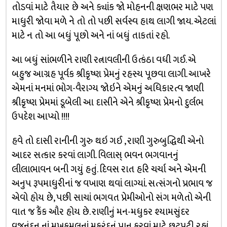
તોડવાં માટે તૈયાર છે અને ક્યાંક જો મોહનની ક્ષણભર માટે પણ
માધુરી જોવા મળે ને તો તો પછી સર્વસ્વ હાથ લાગી જાય. એટલાં
માટે ન તો આ બધું પૂછો અને નાં બધું તાકતાં રહો.
આ બધું સાંભળીને રાણી રત્નાવલીની ઉત્કંઠા વધી ગઈ. એ
બહુજ આગ્રહ પૂર્વક શ્રીકૃષ્ણ પ્રેમનું રહસ્ય પૂછવા લાગી. આખરે
એમનાં મનમાં ભોગ-વૈરાગ્ય જોઇને એમનું અધિકારત્વ જાણી
શ્રીકૃષ્ણ પ્રેમમાં ડૂબેલી આ દાસીને એને શ્રીકૃષ્ણ પ્રેમનો દુર્લભ
ઉપદેશ આપ્યો !!!!
હવે તો દાસી રાનીની ગુરુ થઇ ગઈ , રાણી ગુરુબુદ્ધિથી એનો
આદર સત્કાર કરવાં લાગી. વિલાસ્ ભવન ભગવાનનું
લીલાભાવન બની ગયું હતું. દિવસ રાત હરિ ચર્ચા અને એમની
અનુપ રૂપમાધુરીનાં જ વખાણ થવાં લાગ્યાં. સત્સંગનો પ્રભાવ જ
એવો હોય છે, પછી સાચાં ભગવત પ્રેમીઓનો સંગ મળેતો એની
વાત જ કૈંક ઔર હોય છે. રાણીનું મન-મધુકર શ્યામસુંદર
વ્રજનંદન નાં મુખકમલનાં મકરંદનું પાન કરવાં માટે છટપટી રહ્યું