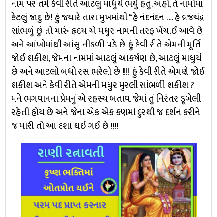
નામ પર તમે કેવી રીતે આટલું માધુર્ય ભર્યું હતું. અહો, તે નામોમાં
કેટલું જાદુ છે! હું જયારે તારા મુખમાંથી “હે નંદનંદન …. હે વ્રજચંદ્ર
સાંભળું છું તો મારું હૃદય એ મધુર નામની તરફ ખેંચાઈ આવે છે
અને આંખોમાંથી આંસુ નીકળી પડે છે. હું કેવી રીતે એમની મૂર્તિ
જોઈ શકીશ, જેમના નામમાં આટલું આકર્ષણ છે, આટલું માધુર્ય
છે અને આટલો બધો રસ ભરેલો છે !!!! હું કેવી રીતે એમણે જોઈ
શકીશ અને કેવી રીતે એમની મધુર મુરલી સાંભળી શકીશ ?
મને ભગવાનના પ્રેમનું એ રહસ્ય બતાવ. જેમાં તું નિરંતર ડૂબેલી
રહેતી હોય છે અને જેના એક એક કણમાં દુરથી જ દર્શન કરીને
જ મારી તો આ દશા થઇ ગઈ છે !!!!