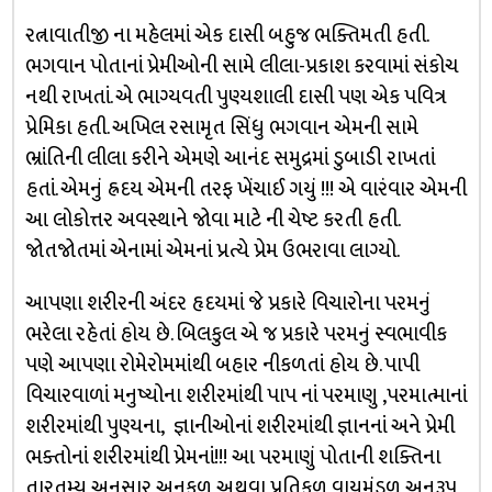
રત્નાવાતીજી ના મહેલમાં એક દાસી બહુજ ભક્તિમતી હતી.
ભગવાન પોતાનાં પ્રેમીઓની સામે લીલા-પ્રકાશ કરવામાં સંકોચ
નથી રાખતાં. એ ભાગ્યવતી પુણ્યશાલી દાસી પણ એક પવિત્ર
પ્રેમિકા હતી. અખિલ રસામૃત સિંધુ ભગવાન એમની સામે
ભ્રાંતિની લીલા કરીને એમણે આનંદ સમુદ્રમાં ડુબાડી રાખતાં
હતાં. એમનું હ્રદય એમની તરફ ખેંચાઈ ગયું !!! એ વારંવાર એમની
આ લોકોત્તર અવસ્થાને જોવા માટે ની ચેષ્ટ કરતી હતી.
જોતજોતમાં એનામાં એમનાં પ્રત્યે પ્રેમ ઉભરાવા લાગ્યો.
આપણા શરીરની અંદર હૃદયમાં જે પ્રકારે વિચારોના પરમનું
ભરેલા રહેતાં હોય છે. બિલકુલ એ જ પ્રકારે પરમનું સ્વભાવીક
પણે આપણા રોમેરોમમાંથી બહાર નીકળતાં હોય છે. પાપી
વિચારવાળાં મનુષ્યોના શરીરમાંથી પાપ નાં પરમાણુ ,પરમાત્માનાં
શરીરમાંથી પુણ્યના, જ્ઞાનીઓનાં શરીરમાંથી જ્ઞાનનાં અને પ્રેમી
ભક્તોનાં શરીરમાંથી પ્રેમનાં!!! આ પરમાણું પોતાની શક્તિના
તારતમ્ય અનુસાર અનુકુળ અથવા પ્રતિકુળ વાયુમંડળ અનુરૂપ