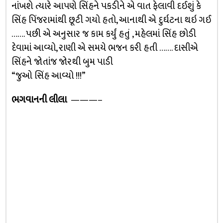
નાંખશે ત્યારે આપણે સિંહને પકડીને એ વાત ફેલાવી દઈશું કે
સિંહ પિંજરામાંથી છૂટી ગયો હતો, આનાથી એ દુર્ઘટના થઇ ગઈ
……. પછી એ અનુસાર જ કામ કર્યું હતું , મહેલમાં સિંહ છોડી
દેવામાં આવ્યો, રાણી એ સમયે ભજન કરી હતી ……. દાસીએ
સિંહને જોતાંજ જોરથી બુમ પાડી
“જુઓ સિંહ આવ્યો !!!”
ભગવાનની લીલા
———–