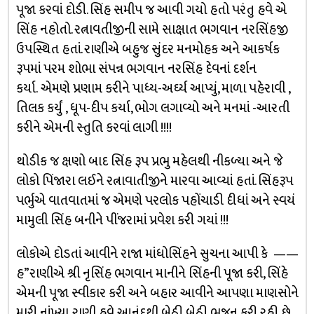
પૂજા કરવાં દોડી. સિંહ સમીપ જ આવી ગયો હતો પરંતુ હવે એ
સિંહ નહોતો. રત્નાવતીજીની સામે સાક્ષાત ભગવાન નરસિંહજી
ઉપસ્થિત હતાં. રાણીએ બહુજ સુંદર મનમોહક અને આકર્ષક
રૂપમાં પરમ શોભા સંપન્ન ભગવાન નરસિંહ દેવનાં દર્શન
કર્યા. એમણે પ્રણામ કરીને પાધ્ય-અર્ઘ્ય આપ્યું, માળા પહેરાવી ,
તિલક કર્યું , ધૂપ-દીપ કર્યા, ભોગ લગાવ્યો અને મનમાં -આરતી
કરીને એમની સ્તુતિ કરવાં લાગી !!!!
થોડીક જ ક્ષણો બાદ સિંહ રૂપ પ્રભુ મહેલથી નીકળ્યા અને જે
લોકો પિંજારા લઈને રત્નાવાતીજીને મારવા આવ્યાં હતાં. સિંહરૂપ
પર્ભુએ વાતવાતમાં જ એમણે પરલોક પહોંચાડી દીધાં અને સ્વયં
મામુલી સિંહ બનીને પીંજરામાં પ્રવેશ કરી ગયાં !!!
લોકોએ દોડતાં આવીને રાજા માંધોસિંહને સુચના આપી કે ——
હ”રાણીએ શ્રી નૃસિંહ ભગવાન માનીને સિંહની પૂજા કરી, સિંહે
એમની પૂજા સ્વીકાર કરી અને બહાર આવીને આપણા માણસોને
મારી નાંખ્યા. રાણી હવે આનંદથી બેઠી બેઠી ભજન કરી રહી છે