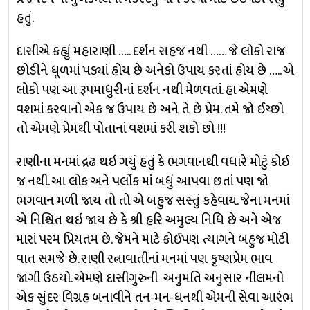
હતું.
દાસીએ કહ્યું મહારાણી ….. દર્શન સહજ નથી …… જે લોકો રાજ
છોડીને ધૂળમાં પડ્યાં હોય છે અનેકો ઉપાય કરતાં હોય છે ….. એ
લોકો પણ આ રૂપમાધુરીનાં દર્શન નથી મેળવતાં. હા એમણે
વશમાં કરવાનો એક જ ઉપાય છે અને તે છે પ્રેમ. તમે જો ઈચ્છો
તો એમણે પ્રેમથી પોતાનાં વશમાં કરી શકો છો !!!
રાણીના મનમાં દ્રઢ થઇ ગયું હતું કે ભગવાનથી વધારે મોટું કોઈ
જ નથી. આ લોક અને પર્લોક માં બધું આપવા છતાં પણ જો
ભગવાન મળી જાય તો તો એ બહુજ સસ્તું કહેવાય. જેના મનમાં
એ નિશ્ચિત થઇ જાય છે કે શ્રી હરિ અમુલ્ય નિધિ છે અને એજ
મારાં પરમ પ્રિયતમ છે. જેમને માટે કોઈપણ ત્યાગને બહુજ મોટી
વાત સમજે છે. રાણી રત્નાવાતીનાં મનમાં પણ કૃષ્ણપ્રેમ ભાવ
જાગી ઉઠયો. એમણે દાસીગુરુની અનુમતિ અનુસાર નીલમનો
એક સુંદર વિગ્રહ બનાવીને તન-મન-ધનથી એમની સેવા આરંભ