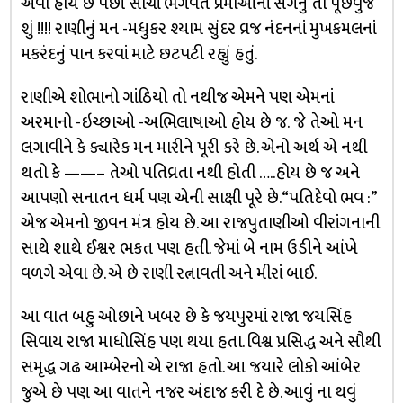
એવો હોય છે પછી સાચાં ભગવત પ્રેમીઓનાં સંગનું તો પૂછવુંજ
શું !!!! રાણીનું મન -મધુકર શ્યામ સુંદર વ્રજ નંદનનાં મુખકમલનાં
મકરંદનું પાન કરવાં માટે છટપટી રહ્યું હતું.
રાણીએ શોભાનો ગાંઠિયો તો નથીજ એમને પણ એમનાં
અરમાનો -ઇચ્છાઓ -અભિલાષાઓ હોય છે જ. જે તેઓ મન
લગાવીને કે ક્યારેક મન મારીને પૂરી કરે છે. એનો અર્થ એ નથી
થતો કે ——– તેઓ પતિવ્રતા નથી હોતી …..હોય છે જ અને
આપણો સનાતન ધર્મ પણ એની સાક્ષી પૂરે છે. “પતિદેવો ભવ :”
એજ એમનો જીવન મંત્ર હોય છે. આ રાજપુતાણીઓ વીરાંગનાની
સાથે શાથે ઈશ્વર ભકત પણ હતી. જેમાં બે નામ ઉડીને આંખે
વળગે એવા છે. એ છે રાણી રત્નાવતી અને મીરાં બાઈ.
આ વાત બહુ ઓછાને ખબર છે કે જયપુરમાં રાજા જયસિંહ
સિવાય રાજા માધોસિંહ પણ થયા હતા. વિશ્વ પ્રસિદ્ધ અને સૌથી
સમૃદ્ધ ગઢ આમ્બેરનો એ રાજા હતો. આ જયારે લોકો આંબેર
જુએ છે પણ આ વાતને નજર અંદાજ કરી દે છે. આવું ના થવું