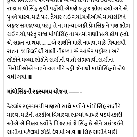
કુંવર પ્રેમસિંહને પત્ર મળતાંજ એ આનંદથી નાચી ઉઠયો. વાત
રાજા માધોસિંહ સુધી પહોંચી. એમણે બહુજ ક્ષોભ થયો અને એ
પુત્રને મારવાં માટે પણ તૈયાર થઇ ગયાં. મંત્રીઓએ માંધોસીંહને
બહુજ સમજાવ્યા, પરંતુ તે ના માન્યા. અહી પ્રેમસિંહ ને પણ ક્ષોભ
થઇ ગયો, પરંતુ રાજા માંધોસિંહ ના મનમાં રાણી પ્રત્યે ક્રોધ હતો.
એ સહન ના થયાં …….. એ રાણીને મારી નાંખવા માટે વિચારથી
રાતનાં જ દિલ્હીથી ચાલી નીકળ્યા. એ આંબેર પહોંચ્યા અને
લોકોને મળ્યા. લોકોને રાણીની વાતો સંભળાવી. રાણીના
વિરોધીઓએ વાતને ચગાવીને કહી જેનાથી માધોસિંહનો ક્રોધ
વધી ગયો !!!!
માંધોસિંહની રહસ્યમય યોજના
——–
કેટલાંક રહસ્યમયી માણસો સાથે મળીને માંધોસિંહ રાણીને
મારવા માટેની તરકીબ વિચારવા લાગ્યાં. આખરે ષડયંત્રકારી
ઓએ એ નિશ્ચય કર્યો કે પિંજરામાં જે સિંહ છે એને લઇ જઈને
રાણીના મહેલમાં છોડી દેવામાં આવે !!!! સિંહ રાણીને મારી