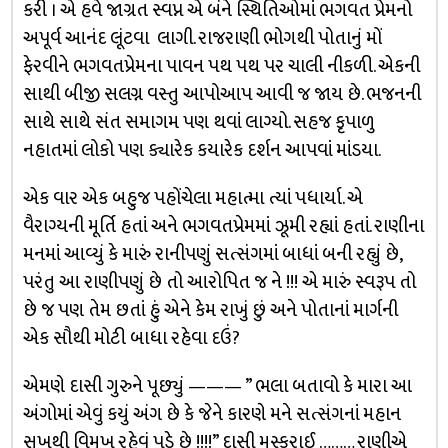
કરી । એ હવે જાગ્રત સ્વપ્ન એ બંને સ્થિતિઓમાં ભગવત પ્રેમનો
અપૂર્વ આનંદ લૂંટવા લાગી. રાજરાણી ભોગથી પોતાનું મોં
ફેરવીને ભગવતપ્રેમના પાવન પથ પથ પર ચાલી નીકળી. એકની
સાથી બીજી સલગ્ન વસ્તુ આપોઆપ આવી જ જાય છે. ભજનની
સાથે સાથે સંત સમાગમ પણ થવાં લાગ્યો. સહજ કૃપાળુ
નહાતમાં લોકો પણ ક્યારેક કયારેક દર્શન આપવાં માંડયા.
એક વાર એક બહુજ પહોંચેલા મહાત્મા ત્યાં પધાર્યા. એ
વૈરાગ્યની મૂર્તિ હતાં અને ભગવતપ્રેમમાં ઝૂમી રહ્યાં હતાં. રાણીના
મનમાં આવ્યું કે મારું રાનીપણું સત્સંગમાં બાધાં બની રહ્યું છે,
પરંતુ આ રાણીપણું છે તો આરોપિત જ ને !!! એ મારું સ્વરૂપ તો
છે જ પણ તેમ છતાં હું એને કેમ રાખું છું અને પોતાનાં માર્ગની
એક સૌથી મોટી બાધા રહેવા દઉં?
એમણે દાસી ગુરુને પૂછ્યું ——— ” ભલા બતાવો કે મારા આ
અંગોમાં એવું કયું અંગ છે કે જેને કારણે મને સત્સંગનાં મહાન
સુખથી વિમુખ રહેવું પડે છે !!!!” દાસી મુસ્કુરાઈ ……… રાણીએ