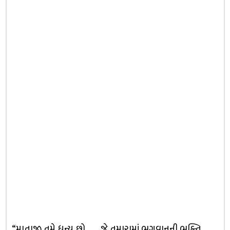
“માતાજી તમે ધન્ય છો …… જે તમારામાં ભગવાનની ભક્તિ