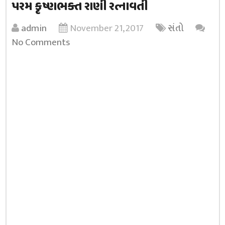
પરમ કૃષ્ણભક્ત રાણી રત્નાવતી
admin
November 21, 2017
સંતો
No Comments