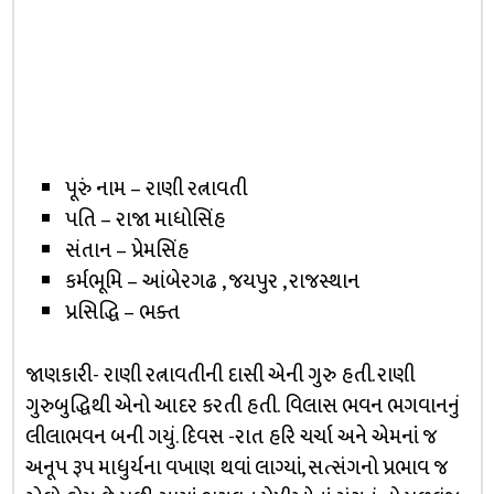
પૂરું નામ – રાણી રત્નાવતી
પતિ – રાજા માધોસિંહ
સંતાન – પ્રેમસિંહ
કર્મભૂમિ – આંબેરગઢ , જયપુર , રાજસ્થાન
પ્રસિદ્ધિ – ભક્ત
જાણકારી- રાણી રત્નાવતીની દાસી એની ગુરુ હતી. રાણી
ગુરુબુદ્ધિથી એનો આદર કરતી હતી. વિલાસ ભવન ભગવાનનું
લીલાભવન બની ગયું. દિવસ -રાત હરિ ચર્ચા અને એમનાં જ
અનૂપ રૂપ માધુર્યના વખાણ થવાં લાગ્યાં, સત્સંગનો પ્રભાવ જ