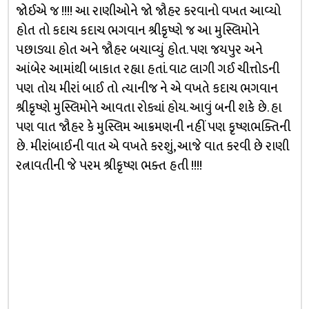
જોઈએ જ !!!! આ રાણીઓને જો જૌહર કરવાનો વખત આવ્યો
હોત તો કદાચ કદાચ ભગવાન શ્રીકૃષ્ણે જ આ મુસ્લિમોને
પછાડ્યા હોત અને જૌહર બચાવ્યું હોત. પણ જયપુર અને
આંબેર આમાંથી બાકાત રહ્યા હતાં. વાટ લાગી ગઈ ચીત્તોડની
પણ તોય મીરાં બાઈ તો ત્યાનીજ ને એ વખતે કદાચ ભગવાન
શ્રીકૃષ્ણે મુસ્લિમોને આવતા રોક્યાં હોય. આવું બની શકે છે. હા
પણ વાત જૌહર કે મુસ્લિમ આક્રમણની નહીં પણ કૃષ્ણભક્તિની
છે. મીરાંબાઈની વાત એ વખતે કરશું, આજે વાત કરવી છે રાણી
રત્નાવતીની જે પરમ શ્રીકૃષ્ણ ભક્ત હતી !!!!