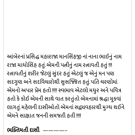
આંબેરનાં પ્રસિદ્ધ મહારાજા માનસિંહજી નાં નાના ભાઈનું નામ
રાજા માધોસિંહ હતું. એમની પત્નીનું નામ રત્નાવતી હતું !!!
રત્નાવતીનું શરીર જેટલું સુંદર હતું એટલું જ એનું મન પણ
સદગુણ અને સદવિચારોથી સુસજ્જિત હતું. પતિ ચરણોમાં
એમનો અપાર પ્રેમ હતો !!!! સ્વભાવ એટલો મધુર અને પવિત્ર
હતો કે કોઈ એમની સાથે વાત કરતુંતો એમનામાં શ્રદ્ધા મૂકવાં
લાગતું. મહેલની દાસીઓતો એમનાં સદ્વ્યવહારથી મુગ્ધ થઈને
એમને સાક્ષાત જનની સમજતી હતી !!!!
ભક્તિમતી દાસી
————–