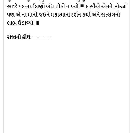
આજે પદ-મર્યાદાણો બંધ તોડી નાંખ્યો !!!! દાસીએ એમને રોક્યાં
પણ એ ના માની. જઈને મહાત્માનાં દર્શન કર્યા અને સત્સંગનો
લાભ ઉઠાવ્યો !!!!
રાજાનો ક્રોધ
———–