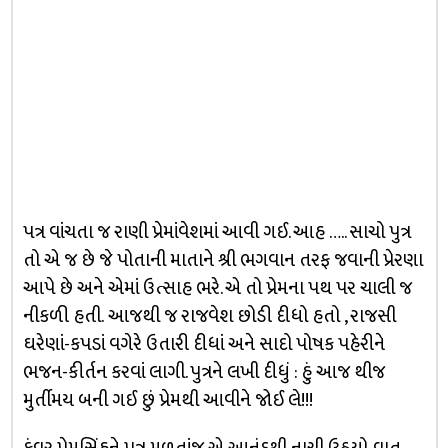
પત્ર વાંચતા જ રાણી પ્રેમાંવેશમાં આવી ગઈ. આહ ….. સાચો પુત્ર
તો એ જ છે જે પોતાની માતાને શ્રી ભગવાન તરફ જવાની પ્રેરણા
આપે છે અને એમાં ઉત્સાહ ભરે. એ તો પ્રેમના પથ પર ચાલી જ
નીકળી હતી. આજથી જ રાજવેશ છોડી દીધો હતો , રાજસી
ઘરેણાં-કપડાં વગેરે ઉતારી દીધાં અને સાદો પોષક પહેરીને
ભજન-કીર્તન કરવાં લાગી. પુત્રને લખી દીધું : હું આજ થીજ
મુર્તીમય બની ગઈ છું પ્રેમથી આવીને જોઈ લે!!!