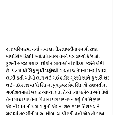
રાજ પરિવારમાં ચર્ચા થવા લાગી. રત્નાવતીનાં સ્વામી રાજા
માંધોસિંહ દિલ્હી હતાં. પ્રધાનોએ તેમને પત્ર લખ્યો કે ‘રાણી
કુળની લજ્જા મર્યાદા છીડીને બાવાઓની ભીડમાં જઈને બેઠી
છે.’ પત્ર માધોસિંહ સુધી પહોંચ્યો. વાંચતા જ તેમના મનમાં આગ
લાગી હતી. આંખો લાલ થઈ ગઈ શરીર ગુસ્સો સાથે ધ્રુજારી શરૂ
થઈ ગઈ. રાજા માધો સિંહના પુત્ર કુંવર પ્રેમ સિંહ, જે રત્નાવતીના
ગર્ભાશયમાંથી બહાર આવ્યા હતા તેઓ ત્યાં પહોંચ્યા અને તેણે
તેના માથા પર તેના પિતાના પગ પર નમન કર્યુ. પ્રેમસિંહપર
એમની માતાનો પ્રભાવ હતો. એમનાં લલાટ પર તિલક અને
ગળામાં તુલસીની માળા શોભા આપી રહી હતી. એક તો રાજા