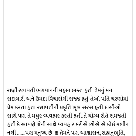
રાણી રત્નાવતી ભગવાનની મહાન ભક્ત હતી. તેમનું મન
સદાચારી અને ઉમદા વિચારોથી સજ્જ હતું. તેઓ પતિ ચરણોમાં
પ્રેમ કરતા હતા. રત્નાવતીની પ્રકૃતિ ખૂબ સરસ હતી. દાસીઓ
સાથે પણ તે મધુર વ્યવહાર કરતી હતી. તે યોગ્ય રીતે સમજતી
હતી કે આપણે જેની સાથે વ્યવહાર કરીએ છીએ એ કોઈ મશીન
નથી …….પણ મનુષ્ય છે !!!! તેમને પણ આશ્વાસન, સહાનુભૂતિ,