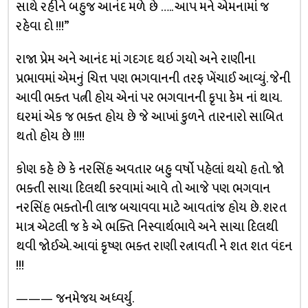
સાથે રહીને બહુજ આનંદ મળે છે ….. આપ મને એમનામાં જ
રહેવા દો !!!”
રાજા પ્રેમ અને આનંદ માં ગદગદ થઇ ગયો અને રાણીના
પ્રભાવમાં એમનું ચિત્ત પણ ભગવાનની તરફ ખેંચાઈ આવ્યું. જેની
આવી ભક્ત પત્ની હોય એનાં પર ભગવાનની કૃપા કેમ નાં થાય.
ઘરમાં એક જ ભક્ત હોય છે જે આખાં કુળને તારનારો સાબિત
થતો હોય છે !!!!
કોણ કહે છે કે નરસિંહ અવતાર બહુ વર્ષો પહેલાં થયો હતો. જો
ભક્તી સાચા દિલથી કરવામાં આવે તો આજે પણ ભગવાન
નરસિંહ ભક્તોની લાજ બચાવવા માટે આવતાંજ હોય છે. શરત
માત્ર એટલી જ કે એ ભક્તિ નિસ્વાર્થભાવે અને સાચા દિલથી
થવી જોઈએ. આવાં કૃષ્ણ ભક્ત રાણી રત્નાવતી ને શત શત વંદન
!!!
——— જનમેજય અધ્વર્યુ.