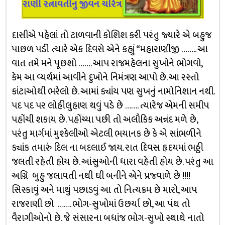
દાસીએ પહેલાં તો ટાળવાની કોશિશ કરી પરંતુ જ્યારે એ બહુજ
પાછળ પડી ત્યારે એક દિવસે એને કહ્યું “મહારાણીજી …….. આ
વાત તમે મને પૂછશો ……. આપ રાજમહેલના સુખોને ભોગવો,
કેમ આ વ્યર્થમાં આવીને દુખોને નિમંત્રણ આપો છે. આ રસ્તો
કાંટાઓથી ભરેલો છે. આમાં ક્યાંય પણ સુખનું નામોનિશાન નથી.
પદ પદ પર લોહીલુહાણ થવું પડે છે ……. ત્યારેજ એમની સમીપ
પહોંચી શકાય છે. પહોંચ્યા પછી તો અલૌકિક અન્નંદ મળે છે,
પરંતુ માર્ગમાં મુશ્કેલીઓ એટલી ભયાનક છે કે એ સાંભળીને
ક્યાંક તમારું દિલ ના બદલાઈ જાય. રાત દિવસ હૃદયમાં ભઠ્ઠી
જલતી રહેતી હોય છે. આંસુઓની ધારા વહેતી હોય છે. પરંતુ આ
અગ્નિ બુહુ જલાવતી નથી ઘી બનીને એને પ્રજ્વાળે છે !!!!
સિસ્કાવું અને માથું પછાડવું આ તો નિત્યક્રમ છે મારો, આપ
રાજરાણી છો ……. ભોગ-સુખોમાં ઉછર્યા છો, આ પંથ તો
વૈરાગીઓનો છે. જે સંસારના બધાંજ ભોગ-સુખો સ્થાથે નાતો