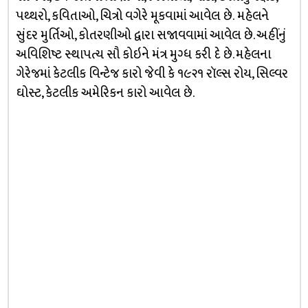
પથ્‍થરો, કવિતાઓ, ચિત્રો વગેરે મૂકવામાં આવેલ છે. મહેલને
સુંદર મુર્તિઓ, કોતરણીઓ દ્વારા સજાવવામાં આવેલ છે. અહીંનું
અવિશિષ્‍ટ સ્‍થાપત્‍ય સૌ કોઇને મંત્ર મુગ્‍ધ કરી દે છે. મહેલના
ગેરેજમાં કેટલીક વિન્‍ટેજ કારો જેવી કે ૧૯૨૧ રૉલ્‍સ રોય, સિલ્‍વર
ઘોસ્‍ટ, કેટલીક અમેરિકન કારો આવેલ છે.