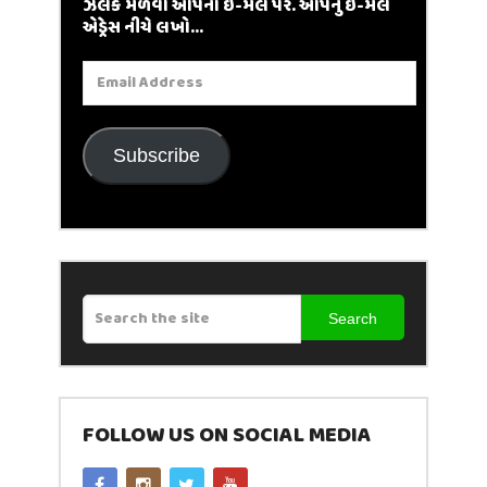
ઝલક મેળવો આપના ઈ-મેલ પર. આપનું ઈ-મેલ
એડ્રેસ નીચે લખો...
Email
Address
Subscribe
Search
FOLLOW US ON SOCIAL MEDIA