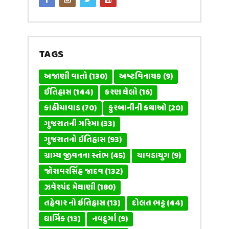
TAGS
અજાણી વાતો
(130)
અષ્ટવિનાયક
(9)
ઈતિહાસ
(144)
કરણ ઘેલો
(16)
કાઠીયાવાડ
(70)
કુરબાનીની કથાઓ
(20)
ગુજરાતની ગરિમા
(33)
ગુજરાતનો ઇતિહાસ
(93)
ગ્રામ્ય જીવનના સ્તંભ
(45)
ચાવડાયુગ
(9)
જોરાવરસિંહ જાદવ
(132)
ઝવેરચંદ મેઘાણી
(180)
તહેવાર નો ઇતિહાસ
(13)
દોલત ભટ્ટ
(44)
ધાર્મિક
(13)
નવદુર્ગા
(9)