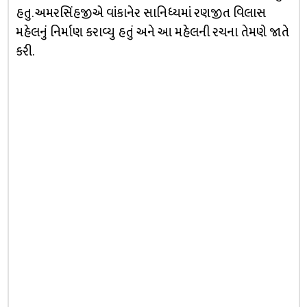
હતુ. અમરસિંહજીએ વાંકાનેર સાનિધ્યમાં રણજીત વિલાસ
મહેલનું નિર્માણ કરાવ્યુ હતું અને આ મહેલની રચના તેમણે જાતે
કરી.