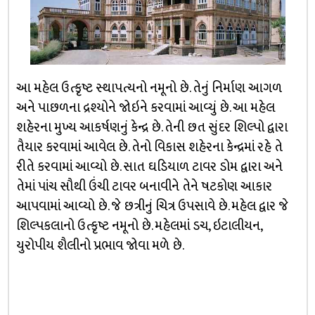
આ મહેલ ઉત્‍કૃષ્‍ટ સ્‍થાપત્‍યનો નમૂનો છે. તેનું નિર્માણ આગળ
અને પાછળના દ્રશ્‍યોને જોઇને કરવામાં આવ્‍યું છે. આ મહેલ
શહેરના મુખ્‍ય આકર્ષણનું કેન્‍દ્ર છે. તેની છત સુંદર શિલ્‍પો દ્વારા
તૈયાર કરવામાં આવેલ છે. તેનો વિકાસ શહેરના કેન્‍દ્રમાં રહે તે
રીતે કરવામાં આવ્‍યો છે. સાત ઘડિયાળ ટાવર ડોમ દ્વારા અને
તેમાં પાંચ સૌથી ઉંચી ટાવર બનાવીને તેને ષટકોણ આકાર
આપવામાં આવ્‍યો છે. જે છત્રીનું ચિત્ર ઉપસાવે છે. મહેલ દ્વાર જે
શિલ્‍પકલાનો ઉત્‍કૃષ્‍ટ નમૂનો છે. મહેલમાં ડચ, ઇટાલીયન,
યુરોપીય શૈલીનો પ્રભાવ જોવા મળે છે.