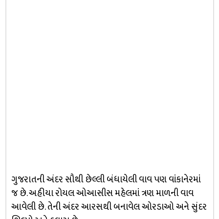
ગુજરાતની અંદર સૌથી છેલ્લી બંધાયેલી વાવ પણ વાંકાનેરમાં
જ છે. અહીયા રોયલ ઓઆસીસ મહેલમાં ત્રણ માળની વાવ
આવેલી છે. તેની અંદર આરસથી બનાવેલ ઓરડાઓ અને સુંદર