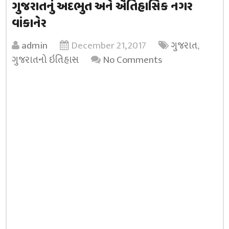
ગુજરાતનું અદભુત અને ઐતિહાસિક નગર
વાંકાનેર
admin
December 21, 2017
ગુજરાત
,
ગુજરાતનો ઇતિહાસ
No Comments