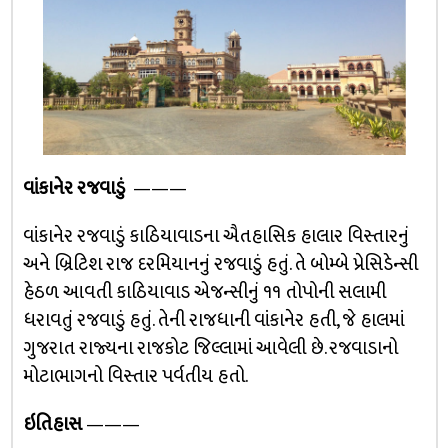
વાંકાનેર રજવાડું
———
વાંકાનેર રજવાડું કાઠિયાવાડના ઐતહાસિક હાલાર વિસ્તારનું
અને બ્રિટિશ રાજ દરમિયાનનું રજવાડું હતું. તે બોમ્બે પ્રેસિડેન્સી
હેઠળ આવતી કાઠિયાવાડ એજન્સીનું ૧૧ તોપોની સલામી
ધરાવતું રજવાડું હતું. તેની રાજધાની વાંકાનેર હતી, જે હાલમાં
ગુજરાત રાજ્યના રાજકોટ જિલ્લામાં આવેલી છે. રજવાડાનો
મોટાભાગનો વિસ્તાર પર્વતીય હતો.
ઇતિહાસ
———