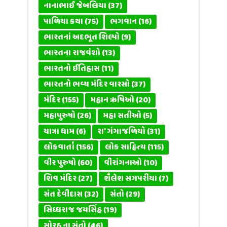
નાનાભાઈ જેબલિયા
(37)
પાળિયા કથા
(75)
ભગવાન
(16)
ભારતનાં અદભૂત શિલ્પો
(9)
ભારતના રાજવંશો
(13)
ભારતનો ઈતિહાસ
(11)
ભારતનો ભવ્ય મંદિર વારસો
(37)
મંદિર
(155)
મહાન ઋષિઓ
(20)
મહાપુરુષો
(26)
મહા સતીઓ
(5)
યાત્રા ધામ
(6)
રા' ગંગાજળિયો
(31)
લોકવાર્તા
(156)
લોક સાહિત્ય
(115)
વીર પુરુષો
(60)
વીરાંગનાઓ
(10)
શિવ મંદિર
(27)
શૈલેશ સગપરીયા
(7)
સંત દેવીદાસ
(32)
સંતો
(29)
સિધ્ધરાજ જયસિંહ
(19)
સોરઠ ના સંતો
(46)