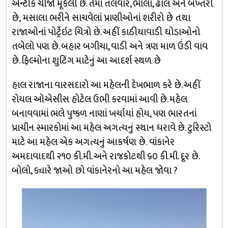
એન્ટીક ચીજો મૂકેલી છે. તેમાં તલવાર, ભાલા, ઢાલ અને બખ્તરો
છે, મસાલા ભરીને સાચવેલાં પ્રાણીઓનાં શરીરો છે તથા
રાજાઓનાં પોર્ટ્રેઇટ ચિત્રો છે. અહીં કાઠીયાવાડી ઘોડાઓનો
તબેલો પણ છે. બહાર બગીચા, વાડી અને ત્રણ માળ ઉંડી વાવ
છે. ફિલ્મોના શુટિંગ માટેનું આ આદર્શ સ્થળ છે
હાલ રાજાના વારસદારો આ મહેલની દેખભાળ કરે છે. અહીં
રોયલ ઓએસીસ હોટેલ ઉભી કરવામાં આવી છે. મહેલ
બનાવવામાં ભલે પુષ્કળ નાણાં ખર્ચાયાં હોય, પણ ભારતનાં
પ્રાચીન સ્મારકોમાં આ મહેલ અગત્યનું સ્થાન ધરાવે છે. ટુરિસ્ટો
માટે આ મહેલ એક અગત્યનું આકર્ષણ છે. વાંકાનેર
અમદાવાદથી ૨૧૦ કી.મી. અને રાજકોટથી ૬૦ કી.મી. દૂર છે.
બોલો, ક્યારે જાઓ છો વાંકાનેરનો આ મહેલ જોવા ?