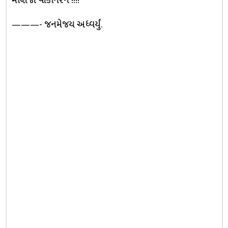
માણજો વાંકાનેરને !!!!
———- જનમેજય અધ્વર્યું.