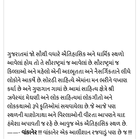
ગુજરાતમાં જો સૌથી વધારે ઐતિહાસિક અને ધાર્મિક સ્થળો
આવેલાં હોય તો તે સૌરાષ્ટ્રમાં જ આવેલાં છે. સૌરાષ્ટ્રમાં જ
કિલ્લાઓ અને મહેલો એની અદભૂતતા અને નૈસર્ગિકતાને લીધે
લોકોને આકર્ષે છે. સોરઠી સાહિત્યે એમાંના મન ભરીને વખાણ
કર્યા છે અને ગુણગાન ગાયાં છે. આમાં સાહિત્ય ક્ષેત્રે શ્રી
ઝવેરચંદ મેઘણી અને લોક સાહિત્યમાં લોકગીતો અને
લોકકથાઓ રૂપે કૃતિઓમાં સચવાયેલા છે. જે આજે પણ
સ્થળની યાશોગાથા અને વિરલાઓની વીરતા આપણને યાદ
હંમેશા અપાવતી જ રહે છે. આવુજ એક ઐતિહાસિક સ્થળ છે.
——-
વાંકાનેર
!!! વાંકાનેર એક આલીશાન રજવાડું પણ છે જ !!!