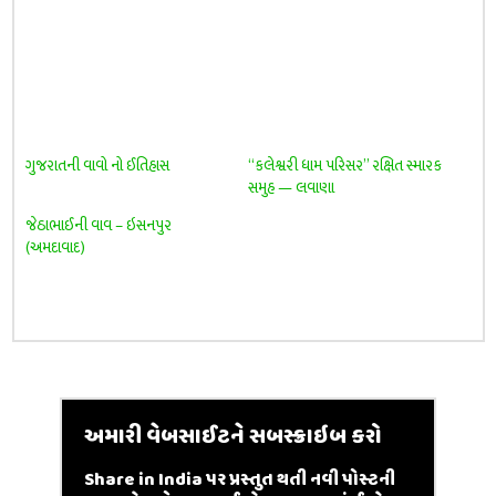
ગુજરાતની વાવો નો ઈતિહાસ
“કલેશ્વરી ધામ પરિસર” રક્ષિત સ્મારક
સમુહ — લવાણા
જેઠાભાઈની વાવ – ઇસનપુર
(અમદાવાદ)
અમારી વેબસાઈટને સબસ્ક્રાઇબ કરો
Share in India પર પ્રસ્તુત થતી નવી પોસ્ટની