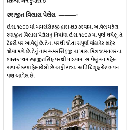
શિલ્પો અને ફુવારા છે.
રણજીત વિલાસ પેલેસ
———-
ઇ.સ. ૧૯૦૦ માં અમરસિંહજી દ્વારા શરૂ કરવામાં આવેલ મહેલ
રણજીત વિલાસ પેલેસનું નિર્માણ ઇ.સ. ૧૯૦૭ માં પૂર્ણ થયેલું. તે
ટેકરી પર આવેલું છે. તેના પરથી જોતા સંપૂર્ણ વાંકાનેર શહેર
જોવા મળે છે. તેનું નામ અમરસિંહજી ના ખાસ મિત્ર જામનગરના
શાસક જામ રણજીતસિંહ પરથી પાડવામાં આવેલું. આ મહેલ
૨૨૫ એકરમાં ફેલાયેલો છે. અહીં રાજ્ય અતિથિગૃહ ચેર ભવન
પણ આવેલ છે.