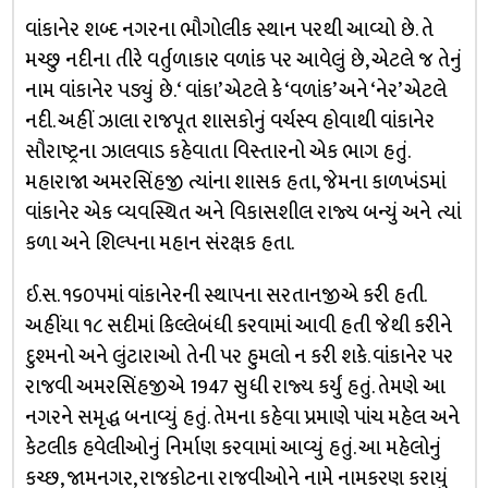
વાંકાનેર શબ્દ નગરના ભૌગોલીક સ્થાન પરથી આવ્યો છે. તે
મચ્છુ નદીના તીરે વર્તુળાકાર વળાંક પર આવેલું છે, એટલે જ તેનું
નામ વાંકાનેર પડ્યું છે. ‘ વાંકા’ એટલે કે ‘વળાંક’ અને ‘નેર’ એટલે
નદી. અહીં ઝાલા રાજપૂત શાસકોનું વર્ચસ્વ હોવાથી વાંકાનેર
સૌરાષ્ટ્રના ઝાલવાડ કહેવાતા વિસ્તારનો એક ભાગ હતું.
મહારાજા અમરસિંહજી ત્યાંના શાસક હતા, જેમના કાળખંડમાં
વાંકાનેર એક વ્યવસ્થિત અને વિકાસશીલ રાજ્ય બન્યું અને ત્યાં
કળા અને શિલ્પના મહાન સંરક્ષક હતા.
ઈ.સ. ૧૬૦૫માં વાંકાનેરની સ્થાપના સરતાનજીએ કરી હતી.
અહીંયા ૧૮ સદીમાં કિલ્લેબંધી કરવામાં આવી હતી જેથી કરીને
દુશ્મનો અને લુંટારાઓ તેની પર હુમલો ન કરી શકે. વાંકાનેર પર
રાજવી અમરસિંહજીએ 1947 સુધી રાજ્ય કર્યું હતું. તેમણે આ
નગરને સમૃદ્ધ બનાવ્યું હતું. તેમના કહેવા પ્રમાણે પાંચ મહેલ અને
કેટલીક હવેલીઓનું નિર્માણ કરવામાં આવ્યું હતું. આ મહેલોનું
કચ્છ, જામનગર, રાજકોટના રાજવીઓને નામે નામકરણ કરાયું