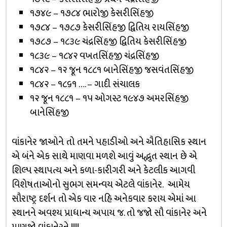
૧૭૪૯ – ૧૭૮૪ ભારોજી કેસરીસિંહજી
૧૭૮૪ – ૧૭૮૭ કેસરીસિંહજી દ્વિતિય રાયસિંહજી
૧૭૮૭ – ૧૮૩૯ ચંદ્રસિંહજી દ્વિતિય કેસરીસિંહજી
૧૮૩૯ – ૧૮૪૨ વખતસિંહજી ચંદ્રસિંહજી
૧૮૪૨ – ૧૨ જૂન ૧૮૮૧ બાનેસિંહજી જસવંતસિંહજી
૧૮૪૨ – ૧૮૬૧ …. – ગાદી સંચાલક
૧૨ જૂન ૧૮૮૧ – ૧૫ ઓગસ્ટ ૧૯૪૭ અમરસિંહજી
બાનેસિંહજી
વાંકાનેર જાઓને તો તમને પહાડીઓ અને ઐતિહાસિક સ્થાન
એ બંને એક સાથે માણવા મળશે આવું અદ્ભુત સ્થાન છે એ
શિલ્પ સ્થાપત્ય અને કળા-કારીગરી અને કેટલીક આગવી
વિશેષતાઓનો સુભગ સમન્વય એટલે વાંકાનેર. આમેય
સૌરાષ્ટ્ર દર્શન તો એક વાર નહિ અનેકવાર કરાય એમાં આ
સ્થાનને અવશ્ય પ્રાધાન્ય અપાય જ. તો જજો સૌ વાંકાનેર અને