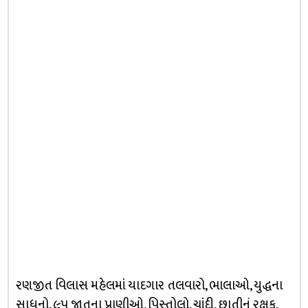
રણજીત વિલાસ મહેલમાં યાદગાર તલવારો, ભાલાઓ, યુદ્ધના
સાધનો, ૯૫ જાતના પ્રાણીઓ, પિસ્‍તોલો, ચાંદી, છાતીનું રક્ષક,