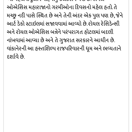
ઓએસિસ મહારાજાનો ગરમીઓના દિવસનો મહેલ હતો. તે
મચ્છુ નદી પાસે સ્થિત છે અને તેની અંદર એક પુલ પણ છે, જેને
આર્ટ ડેકો સ્ટાઇલમાં સજાવવામાં આવ્યો છે. રોયલ રેસિડેન્સી
અને રોયલ ઓએસિસ બન્નેને પરંપરાગત હોટલમાં બદલી
નાંખવામાં આવ્યા છે અને તે ગુજરાત સરકારને આધીન છે.
વાંકાનેરની આ હસ્તશિલ્પ રાજપરિવારની ધૂમ અને ભવ્યતાને
દર્શાવે છે.