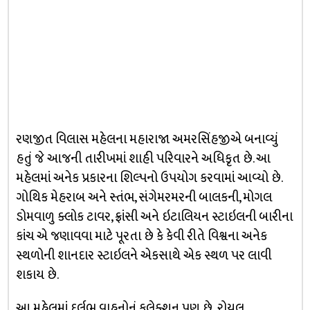
રણજીત વિલાસ મહેલના મહારાજા અમરસિંહજીએ બનાવ્યું
હતું જે આજની તારીખમાં શાહી પરિવારને અધિકૃત છે. આ
મહેલમાં અનેક પ્રકારના શિલ્પનો ઉપયોગ કરવામાં આવ્યો છે.
ગોથિક મેહરાબ અને સ્તંભ, સંગેમરમરની બાલકની, મોગલ
ડોમવાળુ ક્લોક ટાવર, ફ્રાંસી અને ઇટાલિયન સ્ટાઇલની બારીના
કાંચ એ જણાવવા માટે પૂરતા છે કે કેવી રીતે વિશ્વના અનેક
સ્થળોની શાનદાર સ્ટાઇલને એકસાથે એક સ્થળ પર લાવી
શકાય છે.
આ મહેલમાં દુર્લભ વાહનોનું કલેક્શન પણ છે. રોયલ