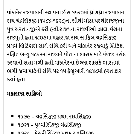
વાંકાનેર રજવાડાની સ્થાપના ઇ.સ. ૧૬૨૦માં ધ્રાંગધ્રા રજવાડાના
રાય ચંદ્રસિંહજી (૧૫૮૪-૧૬૨૮)ના સૌથી મોટા પરથીરાજજીના
પુત્ર સરતાનજીએ કરી હતી. રાજ્યના રાજવીઓ ઝાલા વંશના
રાજપૂતો હતા. ૧૮૦૭માં મહારાજા રાય સાહિબ ચંદ્રસિંહજી
પ્રથમે બ્રિટિશરો સાથે સંધિ કરી અને વાંકાનેર રજવાડું બ્રિટિશ
રક્ષિત બન્યું. ૧૮૬૨માં રાજ્યને પોતાના શાસક માટે વંશજ પસંદ
કરવાની સત્તા મળી હતી. વાંકાનેરના છેલ્લા શાસકે ભારતમાં
ભળી જવા માટેની સંધિ પર ૧૫ ફેબ્રુઆરી ૧૯૪૮માં હસ્તાક્ષર
કર્યા હતા.
મહારાજા સાહિબો
૧૬૭૯ – ચંદ્રસિંહજી પ્રથમ રાયસિંહજી
૧૭૨૧ – પૃથ્વીસિંહજી ચંદ્રસિંહજી
૧૭૨૮ – કેસરીસિંહજી પ્રથમ ચંદ્રસિંહજી