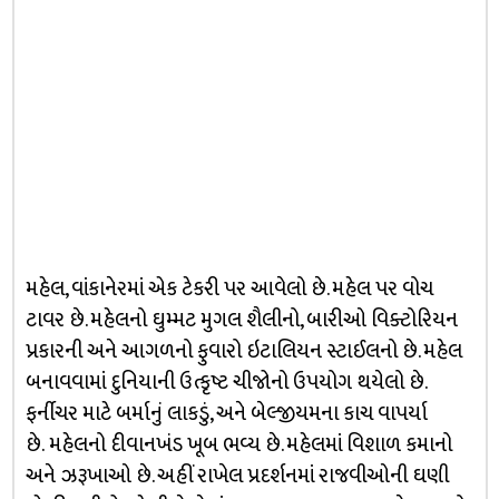
મહેલ, વાંકાનેરમાં એક ટેકરી પર આવેલો છે. મહેલ પર વોચ
ટાવર છે. મહેલનો ઘુમ્મટ મુગલ શૈલીનો, બારીઓ વિક્ટોરિયન
પ્રકારની અને આગળનો ફુવારો ઇટાલિયન સ્ટાઈલનો છે. મહેલ
બનાવવામાં દુનિયાની ઉત્કૃષ્ટ ચીજોનો ઉપયોગ થયેલો છે.
ફર્નીચર માટે બર્માનું લાકડું, અને બેલ્જીયમના કાચ વાપર્યા
છે. મહેલનો દીવાનખંડ ખૂબ ભવ્ય છે. મહેલમાં વિશાળ કમાનો
અને ઝરૂખાઓ છે. અહીં રાખેલ પ્રદર્શનમાં રાજવીઓની ઘણી