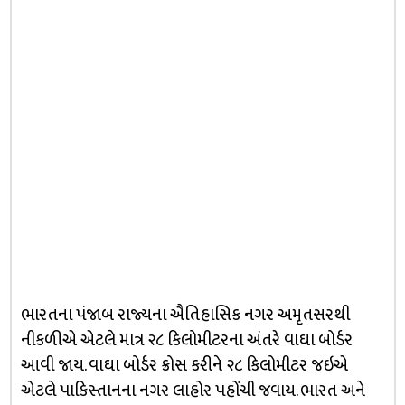
ભારતના પંજાબ રાજ્યના ઐતિહાસિક નગર અમૃતસરથી
નીકળીએ એટલે માત્ર ૨૮ કિલોમીટરના અંતરે વાઘા બોર્ડર
આવી જાય. વાઘા બોર્ડર ક્રોસ કરીને ૨૮ કિલોમીટર જઇએ
એટલે પાકિસ્તાનના નગર લાહોર પહોંચી જવાય. ભારત અને