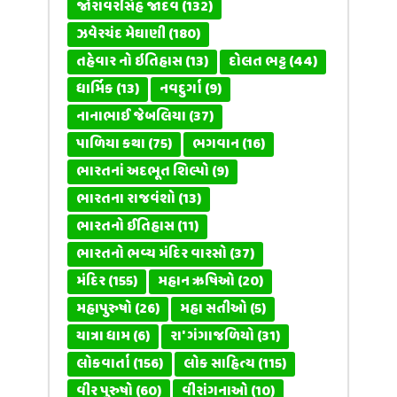
જોરાવરસિંહ જાદવ
(132)
ઝવેરચંદ મેઘાણી
(180)
તહેવાર નો ઇતિહાસ
(13)
દોલત ભટ્ટ
(44)
ધાર્મિક
(13)
નવદુર્ગા
(9)
નાનાભાઈ જેબલિયા
(37)
પાળિયા કથા
(75)
ભગવાન
(16)
ભારતનાં અદભૂત શિલ્પો
(9)
ભારતના રાજવંશો
(13)
ભારતનો ઈતિહાસ
(11)
ભારતનો ભવ્ય મંદિર વારસો
(37)
મંદિર
(155)
મહાન ઋષિઓ
(20)
મહાપુરુષો
(26)
મહા સતીઓ
(5)
યાત્રા ધામ
(6)
રા' ગંગાજળિયો
(31)
લોકવાર્તા
(156)
લોક સાહિત્ય
(115)
વીર પુરુષો
(60)
વીરાંગનાઓ
(10)