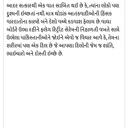
આદર સત્કારથી એક વાત સાબિત થઈ છે કે, ત્યાંના લોકો પણ
દુશ્મની ઇચ્છતાં નથી. માત્ર થોડાંક આતંકવાદીઓની હિંસક
વારદાતોના કારણે બંને દેશો વચ્ચે કડવાશ ફેલાય છે. વાઘા
બોર્ડરે ઉભા રહીને ફલેગ રિટ્રીટ સેરેમની નિહાળતી વખતે સામે
ઉભેલા પાકિસ્તાનીઓને જોઇને એવો જ વિચાર આવે કે, તેમના
શરીરમાં પણ એક દિલ છે જે આપણા દિલોની જેમ જ શાંતિ,
ભાઇચારો અને દોસ્તી ઇચ્છે છે.