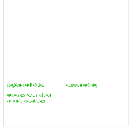
દીનદુખિયાનાં બેલી મોંઘીબા
મીંઢોળબંધો વાઘો ખાંભુ
વાઘા ભરવાડ, આલા રબારી અને
આખલાની ખાંભીઓની વાત