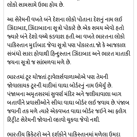
લોકો સામસામે ઉભા હોય છે.
આ સેરેમની વખતે બંને દેશના લોકો પોતાના દેશનું નામ લઈ
ઝિંદાબાદ, ઝિંદાબાદના સૂત્રો પોકારે છે. એક સમય એવો હતો
જ્યારે બંને દેશો વચ્ચે કડવાશ હતી. આ વખતે ભારતના લોકો
પાકિસ્તાન મુર્દાબાદ જેવા સૂત્રો પણ પોકારતા. જો કે આજકાલ
સંબંધો સારા હોવાથી હિન્દુસ્તાન ઝિંદાબાદ અને ભારત માતાકી
જયના સૂત્રો જ સાંભળવા મળે છે.
ભારતમાં ટૂર યોજતાં ટ્રાવેલર્સવાળાઓએ પણ તેમની
જોવાલાયક ટૂરની યાદીમાં વાઘા બોર્ડરનું નામ ઉમેર્યું છે.
પંજાબના અમૃતસરમાં સુવર્ણ મંદિર અને જલીયાવાલા બાગ
બતાવીને પ્રવાસીઓને સીધા વાઘા બોર્ડર લઈ જવાય છે. પંજાબ
જવાની તક મળે ત્યારે એકવખત વાઘા બોર્ડર જઇને આ ફલેગ
રિટ્રીટ સેરેમની જોવાનો લ્હાવો ચૂકવા જેવો નથી.
ભારતીય ક્રિકેટરો અને દર્શકોને પાકિસ્તાનમાં મળેલા ઉમદા