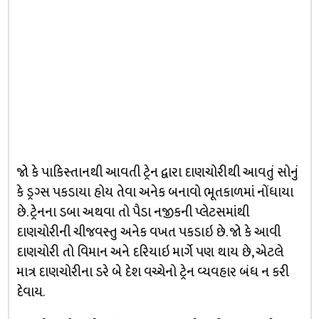
જો કે પાકિસ્તાનથી આવતી ટ્રેન દ્વારા દાણચોરીથી આવતું સોનું
કે ડ્રગ્સ પકડાયા હોય તેવા અનેક બનાવો ભૂતકાળમાં નોંધાયા
છે. ટ્રેનના ડબા અથવા તો પૈડા નજીકની પ્લેટસમાંથી
દાણચોરીની ચીજવસ્તુ અનેક વખત પકડાઇ છે. જો કે આવી
દાણચોરી તો વિમાન અને દરિયાઇ માર્ગે પણ થાય છે, એટલે
માત્ર દાણચોરીના ડરે બે દેશ વચ્ચેનો ટ્રેન વ્યવહાર બંધ ન કરી
દેવાય.