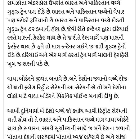
સમઝોતા એક્સપ્રેસ ઉપરાંત ભારત અને પાકિસ્તાન વચ્ચે
ગુડ્ઝ ટ્રેન પણ દોડે છે. ભારત અને પાકિસ્તાન વચ્ચેનો વેપાર
પણ કરોડો રૂપિયાનો છે. ભારત અને પાકિસ્તાન વચ્ચે દોડતી
ગુડ્ઝ ટ્રેન ૭૨ ડબાની હોય છે. જેવી રીતે કન્ટેનર દ્વારા દરિયાઇ
રસ્તે માલની હેરફેર થાય છે તે જ રીતે રેલ માર્ગે પણ માલની
હેરફેર થાય છે. હવે તો માત્ર કન્ટેનર લઈને જ જતી ગુડઝ ટ્રેનો
દોડે છે. દરિયાઇ અને એર માર્ગ કરતાં ટ્રેન માર્ગે માલની હેરાફેરી
ખૂબ જ સસ્તી પડે છે.
વાઘા બોર્ડરને જીવંત બનાવે છે, બંને દેશોના જવાનો વચ્ચે રોજ
યોજાતી ફ્લેગ રિટ્રીટ સેરેમની. આ સેરેમનીએ તો બંને દેશોના
લોકો માટે વાઘા બોર્ડરને પિકનિક પોઈન્ટ બનાવી દીધુ છે.
આખી દુનિયામાં બે દેશો વચ્ચે જો ક્યાંય આવી રિટ્રીટ સેરેમની
થતી હોય તો તે ભારત અને પાકિસ્તાન વચ્ચે માત્ર વાઘા બોર્ડરે
થાય છે. સવારના સમયે સૂર્યોદયની સાથે જ બંને દેશના જવાનો
પોતાના દેશની સરહદમાં પોતાનો ધ્વજ લહેરાવે છે અને સાંજ