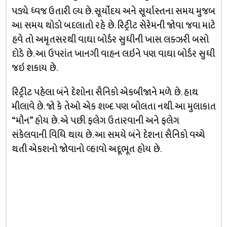
પડ્યે ધ્વજ ઉતારી લ્ય છે. સૂર્યોદય અને સૂર્યાસ્તના સમય મુજબ
આ સમય થોડો બદલાતો રહે છે. રિટ્રીટ સેરેમની જોવા જવા માટે
હવે તો અમૃતસરથી વાઘા બોર્ડર સુધીની ખાસ લક્ઝરી બસો
દોડે છે. આ ઉપરાંત ખાનગી વાહન લઇને પણ વાઘા બોર્ડર સુધી
જઇ શકાય છે.
રિટ્રીટ પહેલા બંને દેશોના સૈનિકો એકબીજાને મળે છે. હાથ
મીલાવે છે. જો કે તેઓ એક શબ્દ પણ બોલતા નથી. આ મુલાકાત
“મૌન” હોય છે. એ પછી ફલેગ ઉતારવાની અને ફલેગ
સંકેલવાની વિધિ થાય છે. આ સમયે બંને દેશના સૈનિકો વચ્ચે
થતી એકશનો જોવાનો લ્હાવો અદૂભૂત હોય છે.