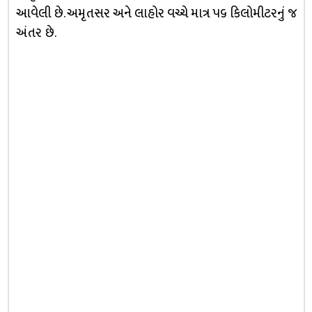
આવેલી છે. અમૃતસર અને લાહોર વચ્ચે માત્ર ૫૬ કિલોમીટરનું જ
અંતર છે.