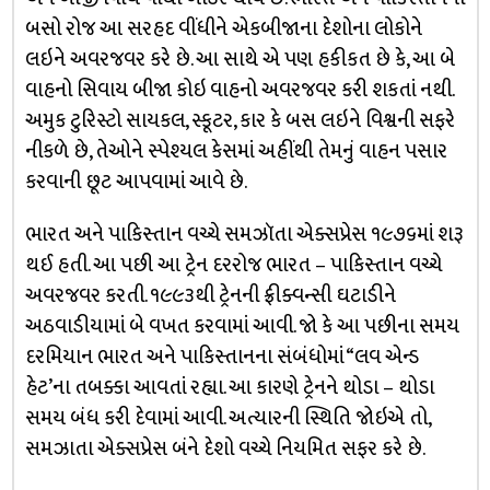
બસો રોજ આ સરહદ વીંધીને એકબીજાના દેશોના લોકોને
લઇને અવરજવર કરે છે. આ સાથે એ પણ હકીકત છે કે, આ બે
વાહનો સિવાય બીજા કોઇ વાહનો અવરજવર કરી શકતાં નથી.
અમુક ટુરિસ્ટો સાયકલ, સ્કૂટર, કાર કે બસ લઇને વિશ્વની સફરે
નીકળે છે, તેઓને સ્પેશ્યલ કેસમાં અહીંથી તેમનું વાહન પસાર
કરવાની છૂટ આપવામાં આવે છે.
ભારત અને પાકિસ્તાન વચ્ચે સમઝૉતા એક્સપ્રેસ ૧૯૭૬માં શરૂ
થઈ હતી. આ પછી આ ટ્રેન દરરોજ ભારત – પાકિસ્તાન વચ્ચે
અવરજવર કરતી. ૧૯૯૩થી ટ્રેનની ફ્રીક્વન્સી ઘટાડીને
અઠવાડીયામાં બે વખત કરવામાં આવી. જો કે આ પછીના સમય
દરમિયાન ભારત અને પાકિસ્તાનના સંબંધોમાં “લવ એન્ડ
હેટ’ના તબક્કા આવતાં રહ્યા. આ કારણે ટ્રેનને થોડા – થોડા
સમય બંધ કરી દેવામાં આવી. અત્યારની સ્થિતિ જોઇએ તો,
સમઝાતા એક્સપ્રેસ બંને દેશો વચ્ચે નિયમિત સફર કરે છે.