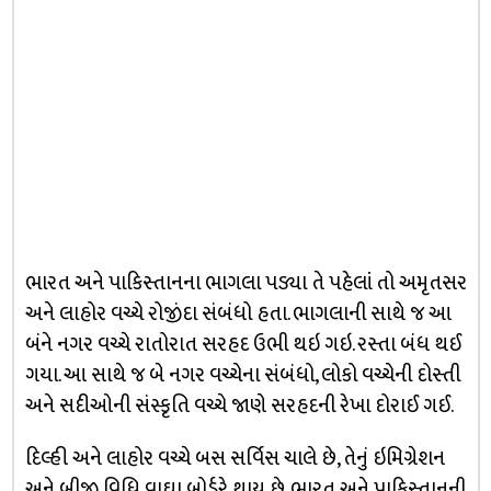
ભારત અને પાકિસ્તાનના ભાગલા પડ્યા તે પહેલાં તો અમૃતસર
અને લાહોર વચ્ચે રોજીંદા સંબંધો હતા. ભાગલાની સાથે જ આ
બંને નગર વચ્ચે રાતોરાત સરહદ ઉભી થઇ ગઇ. રસ્તા બંધ થઈ
ગયા. આ સાથે જ બે નગર વચ્ચેના સંબંધો, લોકો વચ્ચેની દોસ્તી
અને સદીઓની સંસ્કૃતિ વચ્ચે જાણે સરહદની રેખા દોરાઈ ગઈ.
દિલ્હી અને લાહોર વચ્ચે બસ સર્વિસ ચાલે છે, તેનું ઇમિગ્રેશન
અને બીજી વિધિ વાઘા બોર્ડરે થાય છે. ભારત અને પાકિસ્તાનની