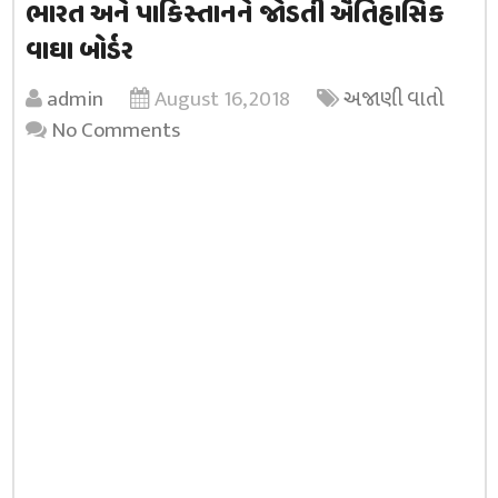
ભારત અને પાકિસ્તાનને જોડતી ઐતિહાસિક
વાઘા બોર્ડર
admin
August 16, 2018
અજાણી વાતો
No Comments