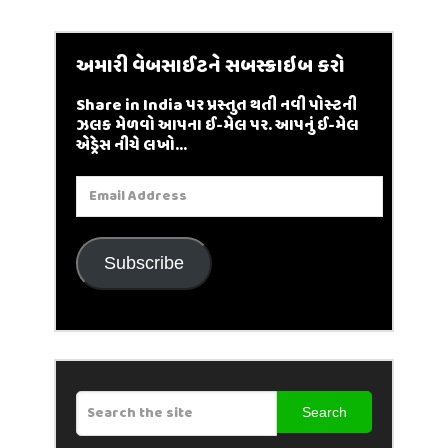
અમારી વેબસાઈટને સબસ્ક્રાઇબ કરો
Share in India પર પ્રસ્તુત થતી નવી પોસ્ટની
ઝલક મેળવો આપના ઈ-મેલ પર. આપનું ઈ-મેલ
એડ્રેસ નીચે લખો...
Email
Address
Subscribe
Search