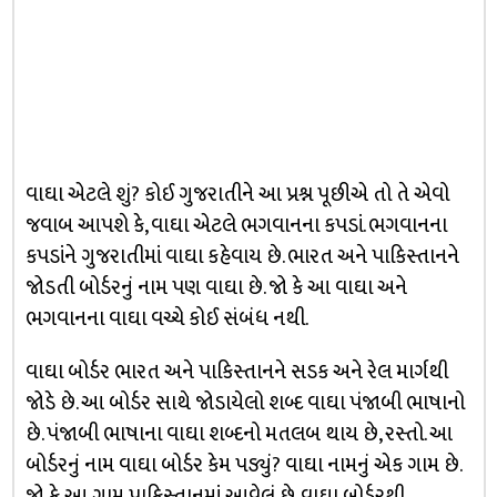
વાઘા એટલે શું? કોઈ ગુજરાતીને આ પ્રશ્ન પૂછીએ તો તે એવો
જવાબ આપશે કે, વાઘા એટલે ભગવાનના કપડાં. ભગવાનના
કપડાંને ગુજરાતીમાં વાઘા કહેવાય છે. ભારત અને પાકિસ્તાનને
જોડતી બોર્ડરનું નામ પણ વાઘા છે. જો કે આ વાઘા અને
ભગવાનના વાઘા વચ્ચે કોઈ સંબંધ નથી.
વાઘા બોર્ડર ભારત અને પાકિસ્તાનને સડક અને રેલ માર્ગથી
જોડે છે. આ બોર્ડર સાથે જોડાયેલો શબ્દ વાઘા પંજાબી ભાષાનો
છે. પંજાબી ભાષાના વાઘા શબ્દનો મતલબ થાય છે, રસ્તો. આ
બોર્ડરનું નામ વાઘા બોર્ડર કેમ પડ્યું? વાઘા નામનું એક ગામ છે.
જો કે આ ગામ પાકિસ્તાનમાં આવેલું છે. વાઘા બોર્ડરથી