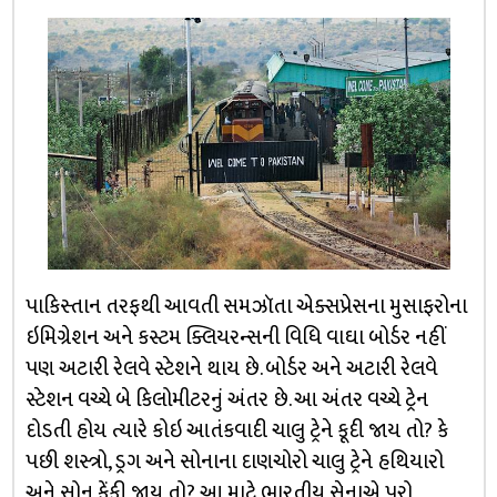
પાકિસ્તાન તરફથી આવતી સમઝૉતા એક્સપ્રેસના મુસાફરોના
ઇમિગ્રેશન અને કસ્ટમ ક્લિયરન્સની વિધિ વાઘા બોર્ડર નહીં
પણ અટારી રેલવે સ્ટેશને થાય છે. બોર્ડર અને અટારી રેલવે
સ્ટેશન વચ્ચે બે કિલોમીટરનું અંતર છે. આ અંતર વચ્ચે ટ્રેન
દોડતી હોય ત્યારે કોઇ આતંકવાદી ચાલુ ટ્રેને કૂદી જાય તો? કે
પછી શસ્ત્રો, ડ્રગ અને સોનાના દાણચોરો ચાલુ ટ્રેને હથિયારો
અને સોનુ ફેંકી જાય તો? આ માટે ભારતીય સેનાએ પૂરો