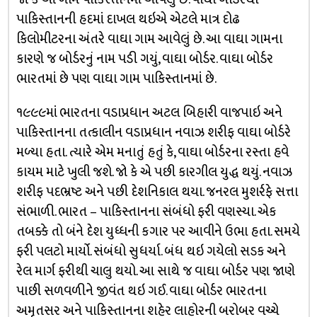
પાકિસ્તાનની હદમાં દાખલ થઇએ એટલે માત્ર દોઢ
કિલોમીટરના અંતરે વાઘા ગામ આવેલું છે. આ વાઘા ગામના
કારણે જ બોર્ડરનું નામ પડી ગયું, વાઘા બોર્ડર. વાઘા બોર્ડર
ભારતમાં છે પણ વાઘા ગામ પાકિસ્તાનમાં છે.
૧૯૯૯માં ભારતના વડાપ્રધાન અટલ બિહારી વાજપાઇ અને
પાકિસ્તાનના તત્કાલીન વડાપ્રધાન નવાઝ શરીફ વાઘા બોર્ડરે
મળ્યા હતા. ત્યારે એમ મનાતું હતું કે, વાઘા બોર્ડરના રસ્તા હવે
કાયમ માટે ખુલી જશે. જો કે એ પછી કારગીલ યુદ્ધ થયું. નવાઝ
શરીફ પદભ્રષ્ટ અને પછી દેશનિકાલ થયા. જનરલ મુશર્રફે સત્તા
સંભાળી. ભારત – પાકિસ્તાનના સંબંધો ફરી વણસ્યા. એક
તબક્કે તો બંને દેશ યુધ્ધની કગાર પર આવીને ઉભા હતા. સમયે
ફરી પલટો માર્યો. સંબંધો સુધર્યા. બંધ થઇ ગયેલો સડક અને
રેલ માર્ગ ફરીથી ચાલુ થયો. આ સાથે જ વાઘા બોર્ડર પણ જાણે
પાછી સળવળીને જીવંત થઇ ગઈ. વાઘા બોર્ડર ભારતના
અમૃતસર અને પાકિસ્તાનના શહેર લાહોરની બરોબર વચ્ચે