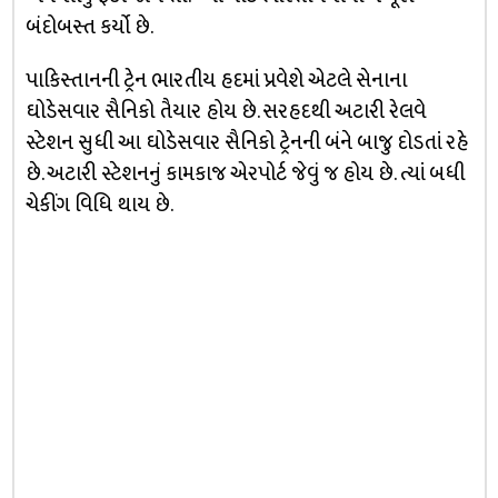
બંદોબસ્ત કર્યો
છે.
પાકિસ્તાનની ટ્રેન ભારતીય હદમાં પ્રવેશે એટલે સેનાના
ઘોડેસવાર સૈનિકો તૈયાર હોય છે. સરહદથી અટારી રેલવે
સ્ટેશન સુધી આ ઘોડેસવાર સૈનિકો ટ્રેનની બંને બાજુ દોડતાં રહે
છે. અટારી સ્ટેશનનું કામકાજ એરપોર્ટ જેવું જ હોય છે. ત્યાં બધી
ચેકીંગ વિધિ થાય છે.