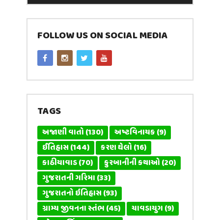
FOLLOW US ON SOCIAL MEDIA
TAGS
અજાણી વાતો
(130)
અષ્ટવિનાયક
(9)
ઈતિહાસ
(144)
કરણ ઘેલો
(16)
કાઠીયાવાડ
(70)
કુરબાનીની કથાઓ
(20)
ગુજરાતની ગરિમા
(33)
ગુજરાતનો ઇતિહાસ
(93)
ગ્રામ્ય જીવનના સ્તંભ
(45)
ચાવડાયુગ
(9)