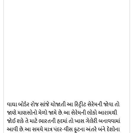
વાઘા બોર્ડર રોજ સાંજે યોજાતી આ રિટ્રીટ સેરેમની જોવા તો
જાણે માણસોનો મેળો જામે છે. આ સેરેમની લોકો આરામથી
જોઈ શકે તે માટે ભારતની હદમાં તો ખાસ ગેલેરી બનાવવામાં
આવી છે. આ સમયે માત્ર પંદર-વીસ ફૂટના અંતરે બંને દેશોના