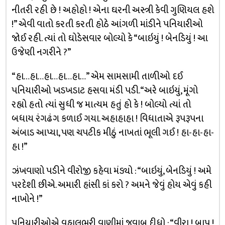
નીતરી રહી છે ! અહોહો ! એના ઘરની અસ્ત્રી કેવી ગુણિયલ હશે
!” એવી વાતો કરતી કરતી હોઠે આંગળી માંડીને પનિયારીઓ
જોઈ રહી. ત્યાં તો ઘોડેસવાર બોલ્યો કે “બાઇયું ! બેનડિયું ! આ
ઉજેણી નગરીને ?”
“હા…હા…હા…હા…હા…” એમ સામસામી તાળીઓ દઈ
પનિયારીઓ ખડખડાટ હસવા મંડી પડી. “અરે બાઇયું, મૂંગો
રહ્યો હતો ત્યાં સુધી જ માત્યમ હતું હો કે ! બોલ્યો ત્યાં તો
બધાય રંગઢંગ કળાઈ ગયા. અહાહાહા ! વિધાતાએ રૂપરૂપના
અંબાડ આપ્યા, પણ ચપટીક મીઠું નાખતાં ભૂલી ગઈ ! હા-હા-હા-
હા !”
ઝંખવાણો પડીને વીરોજી કહેવા મંડ્યો : “બાઇયું, બેનડિયું ! અમે
પરદેશી છીએ. અમારી હાંસી કાં કરો ? અમને જેવું હોય એવું કહી
નાખોને !”
પનિયારીઓએ વહાલભરી વાણીમાં જવાબ દીધો : “વીરા ! બાપ !