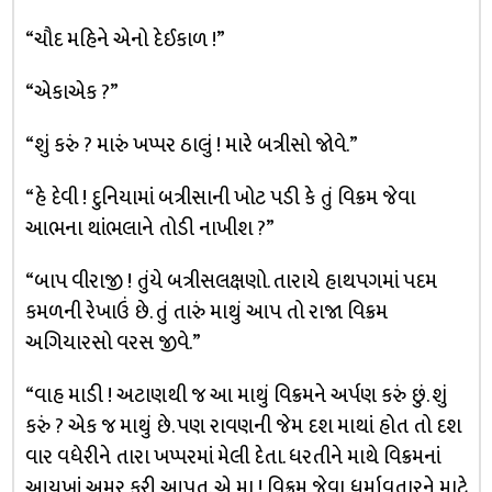
“ચૌદ મહિને એનો દેઈકાળ !”
“એકાએક ?”
“શું કરું ? મારું ખપ્પર ઠાલું ! મારે બત્રીસો જોવે.”
“હે દેવી ! દુનિયામાં બત્રીસાની ખોટ પડી કે તું વિક્રમ જેવા
આભના થાંભલાને તોડી નાખીશ ?”
“બાપ વીરાજી ! તુંયે બત્રીસલક્ષણો. તારાયે હાથપગમાં પદમ
કમળની રેખાઉં છે. તું તારું માથું આપ તો રાજા વિક્રમ
અગિયારસો વરસ જીવે.”
“વાહ માડી ! અટાણથી જ આ માથું વિક્રમને અર્પણ કરું છું. શું
કરું ? એક જ માથું છે. પણ રાવણની જેમ દશ માથાં હોત તો દશ
વાર વધેરીને તારા ખપ્પરમાં મેલી દેતા. ધરતીને માથે વિક્રમનાં
આયખાં અમર કરી આપત. એ મા ! વિક્રમ જેવા ધર્માવતારને માટે