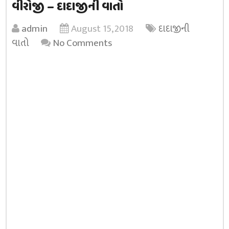
વીરોજી – દાદાજીની વાતો
admin
August 15, 2018
દાદાજીની
વાતો
No Comments