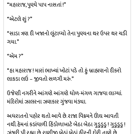
“મહારાજ, પુણ્યે પાપ નાસતાં !”
“એટલે શું ?”
“સાડા ત્રણ દી ખજાનો લૂંટાવ્યો તેના પુણ્યના થર ઉપર થર ચડી
ગયા.”
“એમ ?”
“હા મહારાજ ! મારાં ભાખ્યાં ખોટાં પડે તો હું બ્રાહ્મણનો દીકરો
લાકડા લઉં – જીવતો સળગી મરું.”
ઉજેણી નગરીને આંગણે આંગણે ધોળ-મંગળ ગાજવા લાગ્યાં.
મંદિરોમાં ઝાલરના ઝણકાર ગુંજવા મંડ્યા.
અધરાતનો પહોર થતો આવે છે. રાજા વિક્રમને ઊંઘ આવતી
નથી. હેમનાં કડાંવાળી હિંડોળાખાટે બેઠા બેઠા ગુડુડુડુ ! ગુડુડુડુ !
ઝંજરી પી રહ્યા છે. રાણીજી બેઠાં બેઠાં હીરની દોરી તાણે છે.