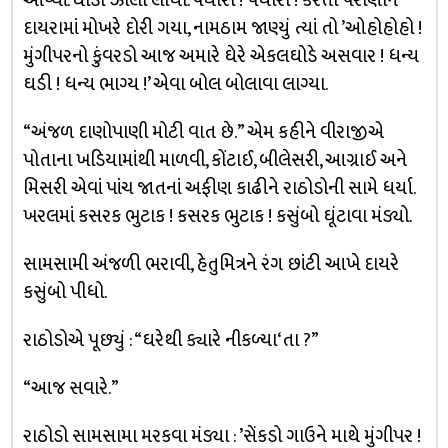
આવ્યાં. ઘોડો ઝાલી લીધો. પધારો ! પધારો ! કરતા પરોણાને
દાયરામાં મોખરે દોરી ગયા, નામઠામ જાણ્યું ત્યાં તો ’ઓહોહોહો !
મુંગીપરનો કુંવરડો આજ અમારે ઘેરે એકલઘોડે અસવાર ! ધન્ય
ઘડી ! ધન્ય ભાગ્ય !’ એવા બોલ બોલાવા લાગ્યા.
“અંજળ દાણોપાણી મોટી વાત છે.” એમ કહીને વીરાજીએ
પોતાના ખડિયામાંથી માળવી, કોંટાઈ, બીલેસરી, આગ્રાઈ અને
મિસરી એવાં પાંચ જાતનાં અફીણ કાઢીને રાઠોડોની સામે ધર્યા.
ખરલમાં કસરક ભુટાક ! કસરક ભુટાક ! કસુંબો ઘૂંટાવા મંડ્યો.
સામસામી અંજળી ભરાવી, હેતુમિત્રને રંગ છાંટી આખે દાયરે
કસુંબો પીધો.
રાઠોડોએ પૂછ્યું : “ઘરેથી ક્યારે નીકળ્યા‘તા ?”
“આજ સવારે.”
રાઠોડો સામસામા મરકવા મંડ્યા : ’સેંકડો ગાઉને માથે મુંગીપર !