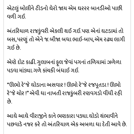
એટલું બોલીને ટીડનો ઘેરો જાય એમ ઘરરર બાનડીઓ પાછી
વળી ગઈ.
અંતરિયાળ રાજકુંવરી એકલી થઈ ગઈ. પણ એનાં ઘટડામાં તો
બસ, પરણું તો એને જ. બીજા બધા ભાઈ-બાપ, એમ રઢ્ય લાગી
ગઈ છે.
એણે દોટ કાઢી. ગુલાબનાં ફૂલ જેવાં પગનાં તળિયામાં ઝળેળા
પડવા માંડ્યા. ગળે કાંચકી બંધાઈ ગઈ.
“ઊભો રે‘જે ઘોડાના અસવાર ! ઊભો રે‘જે રજપૂતડા ! ઊભો
રે‘જે ચોર !” એવી ધા નાખતી રાજકુંબરી રણવગડો વીંધી રહી
છે.
આઘે આઘે વીરાજીને કાને ભણકારા પડ્યા. ઘોડો થંભાવીને
પછવાડે નજર કરે તો અંતરિયાળ એક અબળા ધા દેતી આવે છે.