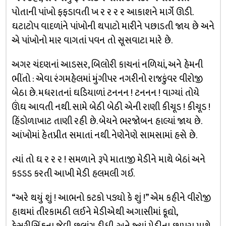
પોતાની પાંખો ફફડાવતી ખ ર ર ર ર આકાશને માર્ગે ઊડી.
ઘટાટોપ વાદળાંને પાંખોની થપાટો મારીને પછાડતી જાય છે અને
એ પાંખોનો માર વાગતાં પવન તો સૂસવાટા મારે છે.
અગર ચંદણનાં આડસર, બિલોરી કાચનાં નળિયાં, અને હેમની
ભીંતો : એવા રંગમહેલમાં મુંગીપર નગરીનો રાજકુંવર વીરોજી
બેઠા છે. મધરાતનાં ઘડિયાળાં ટનનન ! ટનનન ! વાગ્યાં તોયે
ઊંઘ આવતી નથી. સામે બેઠી બેઠી એની રાણી કીચૂડ ! કીચૂડ !
હિંડોળાખાટ તાણી રહી છે. બેયને ભરજોબન હાલ્યાં જાય છે.
આંખોમાં હેતપ્રીત સમાતાં નથી. નેણેનેણે સામસામાં હસે છે.
ત્યાં તો ઘ ર ર ર ! સમળાને રૂપે માતાજી મેડીને માથે બેઠાં અને
કડડડ કરતી આખી મેડી હલમલી ગઈ.
“અરે થયું શું ! આભનો કટકો પડ્યો કે શું !” એમ કહીને વીરોજી
હાથમાં તીરકામઠી લઈને મેડીએથી અગાસીમાં કૂદ્યો,