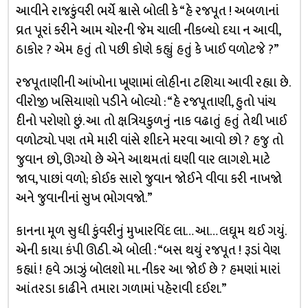
આવીને રાજકુંવરી ભર્યે શ્વાસે બોલી કે “હે રજપૂત ! અબળાનાં
વ્રત પૂરાં કરીને આમ ચોરની જેમ ચાલી નીકળ્યો દયા ન આવી,
ઠાકોર ? એમ હતું તો પછી કોણે કહ્યું હતું કે ખાઈ વળોટજે ?”
રજપૂતાણીની આંખોના ખૂણામાં લોહીના ટશિયા આવી રહ્યા છે.
વીરોજી ખસિયાણો પડીને બોલ્યો : “હે રજપૂતાણી, હુતો પાંચ
દીનો પરોણો છું. આ તો ક્ષત્રિયકુળનું નાક વઢાતું હતું તેથી ખાઈ
વળોટ્યો. પણ તમે મારી વાંસે શીદને મરવા આવો છો ? હજુ તો
જુવાન છો, ઊગ્યો છે એને આથમતાં ઘણી વાર લાગશે. માટે
જાવ, પાછાં વળો; કોઈક સારો જુવાન જોઈને વીવા કરી નાખજો
અને જુવાનીનાં સુખ ભોગવજો.”
કાનના મૂળ સુધી કુંવરીનું મુખારવિંદ લા… આ… લઘૂમ થઈ ગયું.
એની કાયા કંપી ઊઠી. એ બોલી : “બસ થયું રજપૂત ! રૂડાં વેણ
કહ્યાં ! હવે ઝાઝું બોલશો મા. નીકર આ જોઈ છે ? હમણાં મારાં
આંતરડા કાઢીને તમારા ગળામાં પહેરાવી દઈશ.”