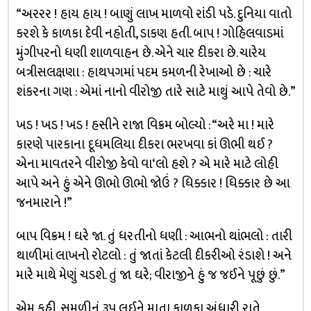
“અરરર ! હાય હાય ! બાણું લાખ માળવો રાંડી પડે. દુનિયા વાતો
કરશે કે કાળકા દેવી નહોતી, ડાકણ હતી. બાપ ! ગોહિલવાડમાં
મુંગીપરનો ધણી શાળવાહન છે. એને ચાર દીકરા છે. ચારેય
બત્રીસલક્ષણા : હાથપગમાં પદમ કમળની રેખાઓ છે : ચારે
શંકરના ગણ : એમાં નાનો વીરોજી તારે સાટે માથું આપે તેવો છે.”
ખડ ! ખડ ! ખડ ! હસીને રાજા વિક્રમ બોલ્યો : “અરે મા ! મારે
કારણે પારકાના દૂધમલિયા દીકરા ભરખવા કાં ઊભી થઈ ?
એના માવતરને વીરોજી કેવો વા‘લો હશે ? એ મારે માટે લોહી
આપે અને હું એને ઊભો ઊભો જોઉં ? ધિક્કાર ! ધિક્કાર છે આ
જનમારાને !”
બાપ વિક્રમ ! ઘરે જા. તું ધરતીનો ધણી : આભનો થાંભલો : તારી
થાળીમાં લાખનો રોટલો : તું જાતાં કેટલી દીકરીઓ રંડાશે ! અને
મારે માથે મેણું ચડશે. તું જા ઘરે; વીરાજીને હું જ જઈને પૂછું છું.”
એમ કહી, સમળીનું રૂપ લઈને માતા કાળકા અંધારી રાતે