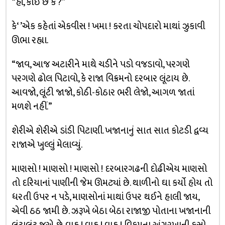
“હાં, કોઈ છે કે ?”
કે‘ ’એક કહેતાં એકવીસ ! ખમા ! કરતા ચોપદારો માથાં ઝુકાવી
ઊભા રહ્યા.
“જાવ, આજ અટારીને માથે ચડીને પડો વજડાવો, પરગણે
પરગણે ઢોલ પિટાવો, કે રાજા વિક્રમનો દરબાર લૂંટાય છે.
આવજો, લૂંટી જાજો, કોઠી-કોઠાર ભરી લેજો, આગળ જાતાં
મળશે નહીં.”
શેરીએ શેરીએ ડાંડી પિટાણી. ખજાનાનું સાત સાત કોટડી દ્વવ્ય
રાજાએ ખુલ્લું મેલાવ્યું.
માણસો ! માણસો ! માણસો ! દરબારગઢની દોઢીએય માણસો
તો દરિયાનાં પાણીની જેમ ઊમટ્યાં છે. થાળીનો ઘા કર્યો હોય તો
ધરતી ઉપર ન પડે, માણસોનાં માથાં ઉપર થઈને હાલી જાય,
એવી ઠઠ જામી છે. ઝરૂખે બેઠા બેઠા રાજાજી પોતાના ખજાનાની