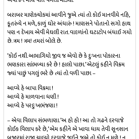
અવાજને માથે પોતે પગલાં માંડ્યાં.
બરાબર માણેકચોકમાં આવીને જુએ ત્યાં તો કોઈ માનવીયે નહિ,
કૂતરુંયે ન મળે, કાળું ઘોર અંધારું ! માણસને પોતાનો સગો હાથ
પણ ન દેખાય એવી મેઘલી રાત. વાદળાંનો ઘટાટોપ બંધાઈ ગયો
છે. ત્રમ ! ત્રમ! તમરાં બોલે છે.
’કોઈ નથી. અભાગિયો જીવ જ એવો છે કે દુઃખના પોકારના
ભણકારા સાંભળ્યા કરે છે ! હાલો પાછા.’ એટલું કહીને વિક્રમ
જ્યાં પાછું પગલું ભરે છે ત્યાં તો વળી પાછા –
આવ્યે હે બાપા વિક્રમા !
આવ્યે હે માળવાના ધણી !
આવ્યે હે પરદુઃખભંજણા !
– એવા વિલાપ સંભળાણા. ’અ હો હો ! આ તો ગઢને દરવાજે
કોઈક વિલાપ કરે છે,’ એમ કહીને એ ખાવા ધાય તેવી સૂનસાન
બજારમાં રાજા ચાલ્યો. દરવાજે જઈને જુએ તો કોઈ ન મળે ! ન