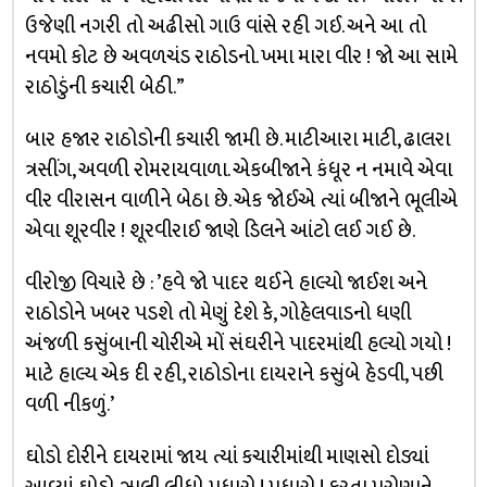
ઉજેણી નગરી તો અઢીસો ગાઉ વાંસે રહી ગઈ. અને આ તો
નવમો કોટ છે અવળચંડ રાઠોડનો. ખમા મારા વીર ! જો આ સામે
રાઠોડુંની કચારી બેઠી.”
બાર હજાર રાઠોડોની કચારી જામી છે. માટીઆરા માટી, ઢાલરા
ત્રસીંગ, અવળી રોમરાયવાળા. એકબીજાને કંધૂર ન નમાવે એવા
વીર વીરાસન વાળીને બેઠા છે. એક જોઈએ ત્યાં બીજાને ભૂલીએ
એવા શૂરવીર ! શૂરવીરાઈ જાણે ડિલને આંટો લઈ ગઈ છે.
વીરોજી વિચારે છે : ’હવે જો પાદર થઈને હાલ્યો જાઈશ અને
રાઠોડોને ખબર પડશે તો મેણું દેશે કે, ગોહેલવાડનો ધણી
અંજળી કસુંબાની ચોરીએ મોં સંઘરીને પાદરમાંથી હલ્યો ગયો !
માટે હાલ્ય એક દી રહી, રાઠોડોના દાયરાને કસુંબે હેડવી, પછી
વળી નીકળું.’
ઘોડો દોરીને દાયરામાં જાય ત્યાં કચારીમાંથી માણસો દોડ્યાં