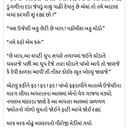
ડુંગળીના દડા જેવડું માથું વાઢી દેવાનું છે એમાં તો તમે આટલાં
બધાં કરગરી શું રહ્યાં છો ?”
“પણ ઉજેણી બહુ છેટી છે બાપ ! પહોંચીશ બહુ મોડો.”
“તમે કહો એમ કરું.”
“લે બાપ, આ ચપટી ધૂપ. સવારે તળાવમાં જઈને ઘોડાને
ધમારજે. પછી આ ધૂપ દેજે. તારા ઘોડાને પાંખો આવે તો જાણજે
કે દેવી કાળકા આવી‘તી. નીકર કોઈક ભૂત બોલ્યું જાણજે.”
એટલું કહીને ફડ ! ફડ ! ફડ ! પાંખો ફફડાવીને માતાએ ઉજેણીના
મારગ લીધા. અધરાતના આભમાં એનો વેગ ગાજવા મંડ્યો.
નવલખ ચાંદરડા જાણે કે આ અંધારા આભમાં ઝળળળ
જ્યોતનો ગોળો ઘૂમતો જોઈને ફાટી આંખે જોઈ રહ્યાં.
મરક મરક મોઢું મલકાવતો વીરોજી મેડીમાં ગયો.