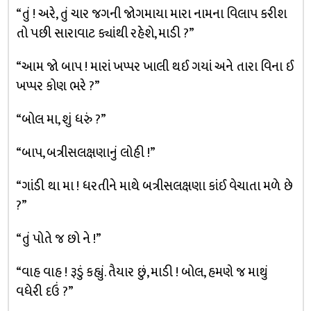
“તું ! અરે, તું ચાર જગની જોગમાયા મારા નામના વિલાપ કરીશ
તો પછી સારાવાટ ક્યાંથી રહેશે, માડી ?”
“આમ જો બાપ ! મારાં ખપ્પર ખાલી થઈ ગયાં અને તારા વિના ઈ
ખપ્પર કોણ ભરે ?”
“બોલ મા, શું ધરું ?”
“બાપ, બત્રીસલક્ષણાનું લોહી !”
“ગાંડી થા મા ! ધરતીને માથે બત્રીસલક્ષણા કાંઈ વેચાતા મળે છે
?”
“તું પોતે જ છો ને !”
“વાહ વાહ ! રૂડું કહ્યું. તૈયાર છું, માડી ! બોલ, હમણે જ માથું
વધેરી દઉં ?”