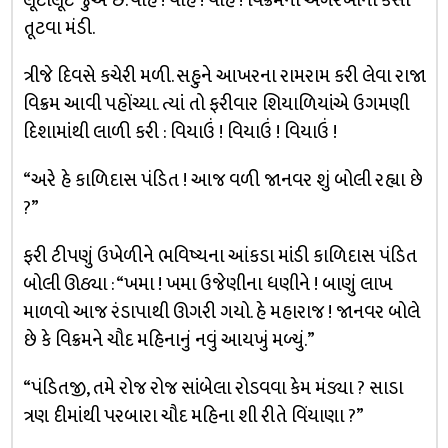
લૂંટાલૂંટ જુએ છે. વાહ ! વાહ ! વાહ ! વિક્રમના અંગરખાની કસો
તૂટવા મંડી.
ત્રીજે દિવસે કચેરી મળી. સહુને આખરના રામરામ કરી લેવા રાજા
વિક્રમ આવી પહોંચ્યા. ત્યાં તો ફરીવાર શિયાળિયાંએ ઉગમણી
દિશામાંથી લાળી કરી : વિયાઉં ! વિયાઉં ! વિયાઉં !
“અરે હે કાળિદાસ પંડિત ! આજ વળી જાનવર શું બોલી રહ્યા છે
?”
ફરી ટીપણું ઉખેળીને ભવિષ્યના આંકડા માંડી કાળિદાસ પંડિત
બોલી ઊઠ્યા : “ખમા ! ખમા ઉજેણીના ધણીને ! બાણું લાખ
માળવો આજ રંડાપાથી ઊગરી ગયો. હે મહારાજ ! જાનવર બોલે
છે કે વિક્રમને ચૌદ મહિનાનું નવું આયખું મળ્યું.”
“પંડિતજી, તમે રોજ રોજ સાંબેલા રોડવવા કેમ મંડ્યા ? સાડા
ત્રણ દીમાંથી પરબારા ચૌદ મહિના શી રીતે વિંયાણા ?”