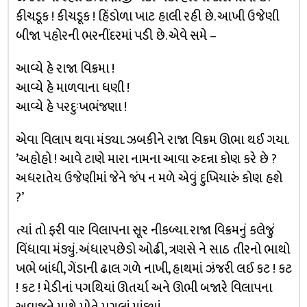
કીચડૂક ! કીચડૂક ! હિંડોળા ખાટ હાલી રહી છે. આખી ઉજેણી
બીજા પહોરની ભરનીંદરમાં પડી છે. એવે સમે –
આવ્યે હે રાજા વિક્રમા !
આવ્યે હે માળવાના ધણી !
આવ્યે હે પરદુઃખભંજણા !
એવા વિલાપ થવા મંડ્યા. ઝબકીને રાજા વિક્રમ ઊભા થઈ ગયા.
’અહોહો ! આવે ટાણે મારા નામના આવા રુદન્ના કોણ કરે છે ?
અધરાતેય ઉજેણીમાં જેને જંપ ન મળે એવું દુખિયારું કોણ હશે
?’
ત્યાં તો ફરી વાર વિલાપના સૂર નીકળ્યા. રાજા વિક્રમનું કલેજું
વિંધાવા મંડ્યું. અંધારપછેડો ઓઢી, ત્રણસે ને સાઠ તીરનો ભાથો
ખભે બાંધી, ગેંડાની ઢાલ ગળે નાખી, હાથમાં ઝંજરી લઈ કટ ! કટ
! કટ ! મેડીનાં પગથિયાં ઊતર્યા અને ઊભી બજારે વિલાપના