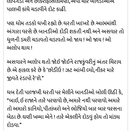
લવિંગડી અને છોકરાંફોસલામણી, એવી ચાર બાનડીઓએ
પાલખી કાંધે ચડાવીને દોટ કાઢી.
પણ ધોમ તડકો ધખી રહ્યો છે. ધરતી ખદખદે છે. આભમાંથી
અંગારા વરસે છે. બાનડીઓ દોડી શકતી નથી. અને અસવાર તો
ધૂળની ડમરી ચડાવતો ચડાવતો ઓ જાય ! ઓ જાય ! ઓ
અલોપ થાય !
અસવારને અલોપ થતો જોઈ જોઈને રાજકુંવરીનું અંતર ચિરાય
છે. એ હાકલ કરે છે કે ’છોડીઉં ! ઝટ આંબી લ્યો, નીકર મારે
જીવતે રંડાપો રે‘શે.”
ધબ દેતી પાલ્જખી ધરતી પર મેલીને બાનડીઓ બોલી ઊઠી કે,
“બાઈ, ઈ રાજાને તારે પરણવો છે, અમારે નથી પરણવો. અમારે
તો અમારો કાનિયો, પીતાંબરો અને ભોજિયો બાર બાર વરસના
બેઠા છે. ઘણી ખમ્મા એને ! તારે એકલીને દોડવું હોય તો માંડ્ય
દોડવા.”