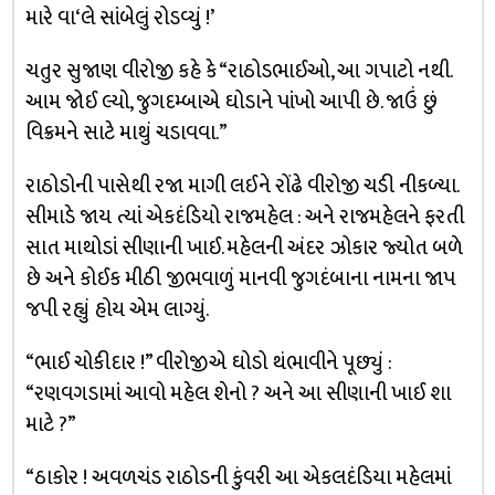
મારે વા‘લે સાંબેલું રોડવ્યું !’
ચતુર સુજાણ વીરોજી કહે કે “રાઠોડભાઈઓ, આ ગપાટો નથી.
આમ જોઈ લ્યો, જુગદમ્બાએ ઘોડાને પાંખો આપી છે. જાઉં છું
વિક્રમને સાટે માથું ચડાવવા.”
રાઠોડોની પાસેથી રજા માગી લઈને રોંઢે વીરોજી ચડી નીકળ્યા.
સીમાડે જાય ત્યાં એકદંડિયો રાજમહેલ : અને રાજમહેલને ફરતી
સાત માથોડાં સીણાની ખાઈ. મહેલની અંદર ઝોકાર જ્યોત બળે
છે અને કોઈક મીઠી જીભવાળું માનવી જુગદંબાના નામના જાપ
જપી રહ્યું હોય એમ લાગ્યું.
“ભાઈ ચોકીદાર !” વીરોજીએ ઘોડો થંભાવીને પૂછ્યું :
“રણવગડામાં આવો મહેલ શેનો ? અને આ સીણાની ખાઈ શા
માટે ?”
“ઠાકોર ! અવળચંડ રાઠોડની કુંવરી આ એકલદંડિયા મહેલમાં