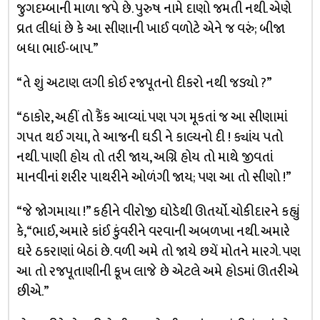
જુગદમ્બાની માળા જપે છે. પુરુષ નામે દાણો જમતી નથી. એણે
વ્રત લીધાં છે કે આ સીણાની ખાઈ વળોટે એને જ વરું; બીજા
બધા ભાઈ-બાપ.”
“તે શું અટાણ લગી કોઈ રજપૂતનો દીકરો નથી જડ્યો ?”
“ઠાકોર, અહીં તો કૈંક આવ્યાં. પણ પગ મૂકતાં જ આ સીણામાં
ગપત થઈ ગયા, તે આજની ઘડી ને કાલ્યનો દી ! ક્યાંય પતો
નથી. પાણી હોય તો તરી જાય, અગ્નિ હોય તો માથે જીવતાં
માનવીનાં શરીર પાથરીને ઓળંગી જાય; પણ આ તો સીણો !”
“જે જોગમાયા !” કહીને વીરોજી ઘોડેથી ઊતર્યો. ચોકીદારને કહ્યું
કે, “ભાઈ, અમારે કાંઈ કુંવરીને વરવાની અબળખા નથી. અમારે
ઘરે ઠકરાણાં બેઠાં છે. વળી અમે તો જાયે છયેં મોતને મારગે. પણ
આ તો રજપૂતાણીની કૂખ લાજે છે એટલે અમે હોડમાં ઊતરીએ
છીએ.”