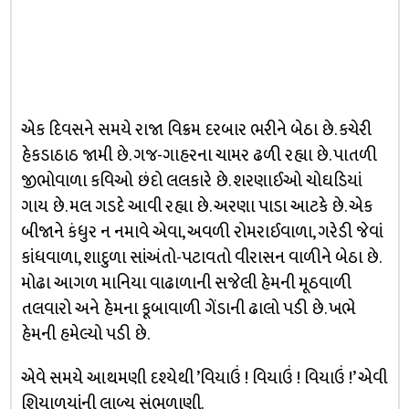
એક દિવસને સમયે રાજા વિક્રમ દરબાર ભરીને બેઠા છે. કચેરી
હેકડાઠાઠ જામી છે. ગજ-ગાહરના ચામર ઢળી રહ્યા છે. પાતળી
જીભોવાળા કવિઓ છંદો લલકારે છે. શરણાઈઓ ચોઘડિયાં
ગાય છે. મલ ગડદે આવી રહ્યા છે. અરણા પાડા આટકે છે. એક
બીજાને કંધુર ન નમાવે એવા, અવળી રોમરાઈવાળા, ગરેડી જેવાં
કાંધવાળા, શાદુળા સાંઅંતો-પટાવતો વીરાસન વાળીને બેઠા છે.
મોઢા આગળ માનિયા વાઢાળાની સજેલી હેમની મૂઠવાળી
તલવારો અને હેમના કૂબાવાળી ગેંડાની ઢાલો પડી છે. ખભે
હેમની હમેલ્યો પડી છે.
એવે સમયે આથમણી દશ્યેથી ’વિયાઉં ! વિયાઉં ! વિયાઉં !’ એવી
શિયાળયાંની લાળ્ય સંભળાણી.