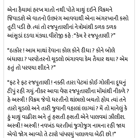
એના હૈયામાં હરખ માતો નથી. પોતે માથું દઈને વિક્રમને
જિવાડશે એ વાતનો ઉછરંગ આવવાથી એના અંગરખાની કસો
તૂટી પડી છે. ત્યાં તો રજપૂતાણીનાં નેત્રોમાંથી ડળક ડળક
આંસુડાં દડવા મંડ્યા. વીરોજી કહે : “કેમ રે રજપૂતાણી ?”
“ઠાકોર ! આમ માથાં દેવાના કોલ કોને દીધા ? કોને બોલે
બંધાણા ? પરણેતરનો ચૂડલો ભંગાવવા કેમ તૈયાર થયા ? એમ
હતું તો પરણ્યા શીદને ?”
“ફટ રે ફટ રજપૂતાણી ! નક્કી તારા પેટમાં કોઈ ગોલીના દૂધનું
ટીપું રહી ગયું. નીકર આવા વેણ રજપૂતાણીના મોંમાંથી નીકળે ?
હે અસ્ત્રી ! વિક્રમ જેવો ધરતીનો થાંભલો બચતો હોય ત્યાં તને
તારો ચૂડલો અને તારી જુવાની વહાલાં લાગ્યાં ? મેં તો માનેલું કે
હું માથું વાઢીશ અને તું હસતી હસતી એને પાલવમાં ઝીલીશ.
અસ્ત્રી ! અસ્ત્રી ! નવખંડ ધરતીમાં જુગોજુગ નામના રહી જાય
એવો જોગ આવ્યો તે ટાણે પાંપણ્યું પલાળવા બેઠી છો !”