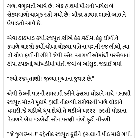
ગળાં વળુંભતી આવે છે : એક હાથમાં મીણનો પાયેલ બે
સેડ્યવાળો ચાબૂક રહી ગયો છે : બીજા હાથમાં ભાલો આભને
ઉપાડતો આવે છે.
એવા ઠાઠમાઠ કર્યા. રજપૂતાણીએ કંકાવટીમાં કંકુ ઘોળીને
કપાળે ચાંદલો કર્યો, ચોખા ચોડ્યા. પતિના પગની રજ લીધી, ત્યાં
તો ચોળાફળીની શીંગો જેવી દસેય આંગળીઓમાંથી પરસેવાનાં
ટીપાં ટપક્યાં, આંખડીમાં મોતી જેવાં બે આંસુડાં જડાઈ ગયાં.
“લ્યો રજપૂતાણી ! જીવ્યા મુઆના જુવાર છે.”
એવી છેલ્લી વારની રામરામી કરીને હંસલા ઘોડાને માથે પલાણી
રજપૂત મોતને મુકામે હાલી નીકળ્યો. સરોવરની પાળે ઘોડાને
ધમારી, જે ઘડીએ ધૂપ દીધો તે ઘડીએ ખરરર ! કરતી ઘોડાના
પેટાળને બેય પડખેથી સોનાવરણી પાંખો ફૂટી નીકળી.
“જે જુગદમ્બા !” કહેતોક રજપૂત કૂદીને હંસલાની પીઠ માથે ગયો.