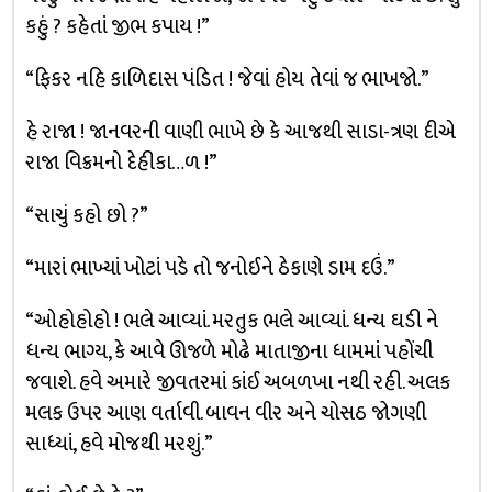
કહું ? કહેતાં જીભ કપાય !”
“ફિકર નહિ કાળિદાસ પંડિત ! જેવાં હોય તેવાં જ ભાખજો.”
હે રાજા ! જાનવરની વાણી ભાખે છે કે આજથી સાડા-ત્રણ દીએ
રાજા વિક્રમનો દેહીકા…ળ !”
“સાચું કહો છો ?”
“મારાં ભાખ્યાં ખોટાં પડે તો જનોઈને ઠેકાણે ડામ દઉં.”
“ઓહોહોહો ! ભલે આવ્યાં. મરતુક ભલે આવ્યાં. ધન્ય ઘડી ને
ધન્ય ભાગ્ય, કે આવે ઊજળે મોઢે માતાજીના ધામમાં પહોંચી
જવાશે. હવે અમારે જીવતરમાં કાંઈ અબળખા નથી રહી. અલક
મલક ઉપર આણ વર્તાવી. બાવન વીર અને ચોસઠ જોગણી
સાધ્યાં, હવે મોજથી મરશું.”