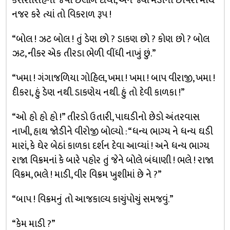
કેસરીસિંહના જેવી છલાંગ દીધી, અને જ્યાં મેડીના છાપરા માથે
નજર કરે ત્યાં તો વિકરાળ રૂપ !
“બોલ ! ઝટ બોલ ! તું ડેણ છો ? ડાકણ છો ? કોણ છો ? બોલ
ઝટ, નીકર એક તીરડા ભેળી વીંધી નાખું છું.”
“ખમા ! ગંગાજળિયા ગોહિલ, ખમા ! ખમા ! બાપ વીરાજી, ખમા !
દીકરા, હું ડેણ નથી. ડાકણેય નથી. હું તો દેવી કાળકા !”
“ઓ હો હો હો !” તીરડો ઉતારી, પાઘડીનો છેડો અંતરવાસ
નાખી, હાથ જોડીને વીરોજી બોલ્યો : “ધન્ય ભાગ્ય ને ધન્ય ઘડી
મારાં, કે ઘેર બેઠાં કાળકા દર્શન દેવા આવ્યાં ! અને ધન્ય ભાગ્ય
રાજા વિક્રમનાં કે બારે પહોર તું જેને બોલે બંધાણી ! ભલે ! રાજા
વિક્રમ, ભલે ! માડી, વીર વિક્રમ ખુશીમાં છે ને ?”
“બાપ ! વિક્રમનું તો આજકાલ્ય કાચુંપોચું સમજવું.”
“કેમ માડી ?”