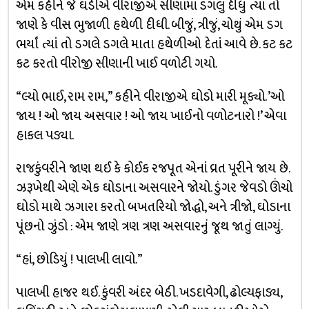
એમ કહીને જે ઘડીએ વીરાજીએ સીણામાં ડગલું દીધું ત્યાં તો
જાણે કે વીસ ભુજાળી હથેળી દીધી. બીજું, ત્રીજું, ચોથું એમ ડગ
ભર્યાં ત્યાં તો ડગલે ડગલે માતા હથેળીઓ દેતાં આવે છે. કટ કટ
કટ કરતો વીરોજી સીણાની ખાઈ વળોટી ગયો.
“લ્યો ભાઈ, રામ રામ,” કહીને વીરાજીએ ઘોડો મારી મૂક્યો. ’ઓ
જાય ! ઓ જાય અસવાર ! ઓ જાય ખાઈનો વળોટનારો !’ એવા
હાકલ પડ્યા.
રાજકુંવરીને જાણ થઈ કે કોઈક રજપૂત એનાં વ્રત પૂરીને જાય છે.
ઝરૂખેથી એણે એક ઘોડાના અસવારને જોયો. ડુંગર જેવડો ઊંચો
ઘોડો માથે ઝગારા કરતો બખતરિયો જોદ્ધો, અને ત્રીજો, ઘોડાના
પૂંછનો ઝુંડો : એમ જાણે ત્રણ ત્રણ અસવારનું જૂથ જાતું લાગ્યું.
“હાં, છોડિયું ! પાલખી લાવો.”
પાલખી હાજર થઈ. કુંવરી અંદર બેઠી. ખડદાવેગી, ઢોલ્યફાડ્ય,