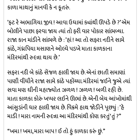
કાળા માથાનું માનવી કે ન કૂતરું.
’ફટ રે અભાગિયા જીવ ! આવા ઉધામાં ક્યાંથી ઊપડે છે ?’ એમ
બોલીને પાછા ફરવા જાય ત્યાં તો ફરી વાર પોકાર સાંભળ્યા.
રાજા કાન માંડીને સાંભળે છે : ’હાં ! આ તો સફરા નદીને સામે
કાંઠે, ગંધ્રપિયા મસાણને ઓલ્યે પડખે માતા કાળકાના
મંદિરમાંથી રુદન્ના થાય છે.’
સફરા નદી બે કાંઠે સેંજળ હાલી જાય છે. એનાં છાતી સમાણાં
પાણી વીંધીને રાજા સામે કાંઠે પહોંચ્યા. મંદિરમાં જઈને જુએ ત્યાં
સવા મણ ઘીની મહાજ્યોત ઝળળ ! ઝળળ ! બળી રહી છે.
માતા કાળકા કોરું ખપ્પર લઈને ઊભાં છે. એની બેય આંખોમાંથી
આંસુડાંની ધાર હાલી જાય છે. વિક્રમે હાથ જોડીને પૂછ્યું : ’હે
માડી ! મારા નામની રુદન્ના આ મંદિરમાંથી કોણ કરતું‘તું ?”
“ખમા ! ખમા, મારા બાપ ! ઈ તો હું કાળકા કરું છું.”