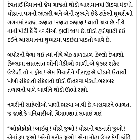
દેવતાઈ વિમાનની જેમ ગાજતો ઘોડો આસમાનમાં ઊડવા મંડ્યો.
ઘોડાના પગની ઝાંઝરી અને એની ઝૂલ્યને છેડે ટાંકેલી ઘૂઘરીઓ
ગગનમાં રણણ ઝણણ ! રણણ ઝણણ ! થાતી જાય છે. નીચે
નાની મોટી કૈં કૈં નગરીઓ હાલી જાય છે. ઘોડો હણેણાટી દઈ
દઈને આસમાનના ઘુમ્મટમાં પડછંદા પાડતો આવે છે.
બપોરની વેળા થઈ ત્યાં નીચે એક કાળઝાળ કિલ્લો દેખાણો.
કિલ્લામાં સાતસાત ભોંની મેડીઓ ભાળી. એ ધુકાર શહેર
ઉજેણી તો ન હોય ! એમ વિચારીને વીરાજીએ ઘોડાને ઉતાર્યો.
પાંખો સંકેલતો સંકેલતો ઘોડો ઊતરવા મંડ્યો. બરાબર
તળાવની પાળે આવીને ઘોડો ઊભો રહ્યો.
નગરીની સાહેલીઓ પાણી ભરવા આવી છે. અસવારને ભાળતાં
જ જાણે કે પનિયારીઓ ચિત્રામણમાં લખાઈ ગઈ.
“ઓહોહોહો ! બાઇયું ! ઘોડો જુઓ ! ઘોડાનો ચડનારો જુઓ !
એનાં રૂપ જુઓ ! એનો મરોડ જુઓ ! એના મોઢા ઉપર કેવી કાંતિ