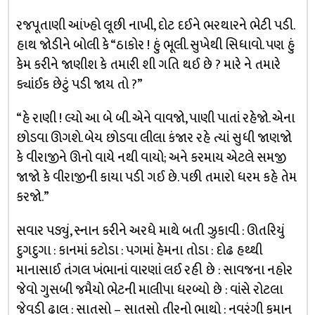
રજપૂતાણી આંખ્હો લૂછી નાખી, દોટ દઈને ભરથારને ભેટી પડી.
હાથ જોડીને બોલી કે “ઠાકોર ! હું ભૂલી. સુખેથી સિધાવો. પણ હું
કેમ કરીને જાણીશ કે તમારી શી ગતિ થઈ છે ? મારે ને તમારે
ક્યાંઈક છેટું પડી જાય તો ?”
“હે રાણી ! લ્યો આ બે બી. એને વાવજો, પાણી પાતાં રહેજો. એના
છોડવા ઊગશે. બેય છોડવા લીલા કંજાર રહે ત્યાં સુધી જાણજો
કે વીરાજીને ઊનો વાયે નથી વાયો; અને કરમાય એટલે સમજી
જાજો કે વીરાજીની કાયા પડી ગઈ છે. પછી તમારો ધરમ કહે તેમ
કરજો.”
સવાર પડ્યું, સ્નાન કરીને અરધે માથે બતી ઝુકાવી : ઊતરિયું
દુગદુગા : કાનમાં કટોડા : પગમાં હેમના તોડા : દોઢ હથ્થી
માનાસાઈ તંગલ ખંભાનાં વારણાં લઈ રહી છે : સાવજના નહોર
જેવો ગુસબી જમૈયો ભેટની માલીપા ધરબ્યો છે : વાંસે રોટલા
જેવડી ઢાલ : સાતસો – સાતસો તીરનો ભાથો : નવરંગી કમાન