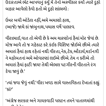
ઉદારતાએ ભેટ આપવાનું કર્યું. મેં તેનો અસ્વીકાર કર્યો ત્યારે દુહો
બહાર આવેલો કેવો હતો એ દુહો સાંભળો :
ઉંમર બધી ઓડેલ નહીં, અમે અમાણો હાથ,
(આજે) જાચે કાં જાંબુનાથ, પચાસ વર્ષે પાલરવ.
વીરાભાઈ, વાત તો એવી છે કે અમ ચારણોનાં હૈયાં મોર જેવાં છે.
મોજ આવે તો જ ગહેકાટ કરે. કંઈક વિશિષ્ટ જોઈએ છીએ ત્યારે
અમારાં હૈયાં હાથ રહેતાં નથી. વીરતા, નેક, ટેક, ઔદાર્ય,મર્દાનગી
ને મહોબતનાં અમે ઓવારણાં લઈએ છીએ. તેમ ન કરીએ તો
અમારાં હૈયાં ફાટી જાય! તેથી એભલ પટગીરની વીરતાને રંગ
દેવા જાવું છે.’
‘ત્યાં જવા જેવું નથી.’ વીરા ખવડ સામે વાસ્તવિકતા દેખાતાં કહ્યું.
‘કાં?’
‘અંગ્રેજ સરકાર અને ગાયકવાડી પલટન તમને પાતાળમાંથી