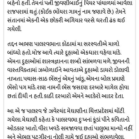
બહેનો હતી. તેમનાં પત્ની જીવણીબાઈનું પિયર પાંચાળમાં આવેલા
રાજપરામાં થતું. (કોઈક ભોંયરા ગામનું નામ જણાવે છે.) તેમને
સંતાનમાં એકની એક છોકરી અગિયાર વરસે ધરતી ઢંક થઈ
ગયેલી.
તદ્દન અભણ પાલરવભાના કોઠામાં મા સરસ્વતીએ માળો
બાંધ્યો હતો. મોજ આવે ત્યારે દૂહાઓ એકધારા વહેવા માંડે.
એમના દુહાઓમાં શાસ્ત્રજ્ઞાનના શબ્દો સાંભળવા મળે. જીવનની
વાસ્તવિક્તામાં ઝબોળાઈને આવતાએ દુહાઓ ડાયરો ડોલાવી
નાખતા. પચાસ-સાઠ ભેંસનું એમનું ખાંડુ, એમના બોલ પ્રમાણે
ભેંસો પગ માંડે. રાણ નામની ભેંસ જસદણ દરબારે માગેલ હોવા
છતાં દીધી ન હતી. કાઠી દરબારો એમને અદકેરો આદર દેતા.
આ એ જ પાલરવ જે ઝવેરચંદ મેઘાણીના ચિત્તપ્રદેશમાં ચોંટી
ગયેલા. મેઘાણી કહેતા કે પાલરવભા દુઃખનાં કૂંડાં પીને કવિતાનો
ઓડકાર ખાતો. વીરા ખવડે સમજાવવા છતાં પાલુભા માન્યો નહીં
અને એભલ પટગીરના નોલી ગામે જઈ દુહાઓ સંભળાવેલા.