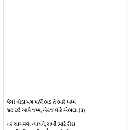
પેર્યા ત્રોડા પગ મહીં, ભડ તે ભારે ખમ્મ
જટ દઇ આવે જમ્મ, એકજ વારે એભલા (૩)
નર સાચવવા ન્યાયને, રાખી ભારે રીંસ