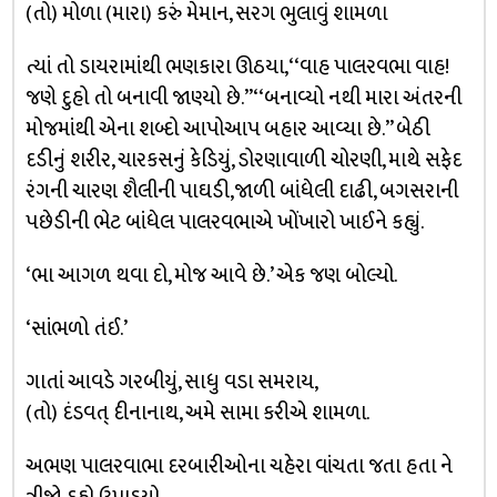
(તો) મોળા (મારા) કરું મેમાન, સરગ ભુલાવું શામળા
ત્યાં તો ડાયરામાંથી ભણકારા ઊઠયા, ‘‘વાહ પાલરવભા વાહ!
જણે દુહો તો બનાવી જાણ્યો છે.’’ ‘‘બનાવ્યો નથી મારા અંતરની
મોજમાંથી એના શબ્દો આપોઆપ બહાર આવ્યા છે.’’ બેઠી
દડીનું શરીર, ચારકસનું કેડિયું, ડોરણાવાળી ચોરણી, માથે સફેદ
રંગની ચારણ શૈલીની પાઘડી,જાળી બાંધેલી દાઢી, બગસરાની
પછેડીની ભેટ બાંધેલ પાલરવભાએ ખોંખારો ખાઈને કહ્યું.
‘ભા આગળ થવા દો, મોજ આવે છે.’ એક જણ બોલ્યો.
‘સાંભળો તંઈ.’
ગાતાં આવડે ગરબીયું, સાધુ વડા સમરાય,
(તો) દંડવત્ દીનાનાથ, અમે સામા કરીએ શામળા.
અભણ પાલરવાભા દરબારીઓના ચહેરા વાંચતા જતા હતા ને