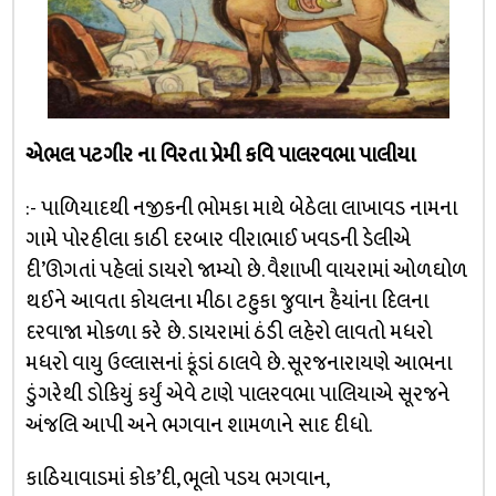
એભલ પટગીર ના વિરતા પ્રેમી કવિ પાલરવભા પાલીયા
:- પાળિયાદથી નજીકની ભોમકા માથે બેઠેલા લાખાવડ નામના
ગામે પોરહીલા કાઠી દરબાર વીરાભાઈ ખવડની ડેલીએ
દી’ઊગતાં પહેલાં ડાયરો જામ્યો છે. વૈશાખી વાયરામાં ઓળઘોળ
થઈને આવતા કોયલના મીઠા ટહુકા જુવાન હૈયાંના દિલના
દરવાજા મોકળા કરે છે. ડાયરામાં ઠંડી લહેરો લાવતો મધરો
મધરો વાયુ ઉલ્લાસનાં કૂંડાં ઠાલવે છે. સૂરજનારાયણે આભના
ડુંગરેથી ડોકિયું કર્યું એવે ટાણે પાલરવભા પાલિયાએ સૂરજને
અંજલિ આપી અને ભગવાન શામળાને સાદ દીધો.
કાઠિયાવાડમાં કોક’દી, ભૂલો પડય ભગવાન,