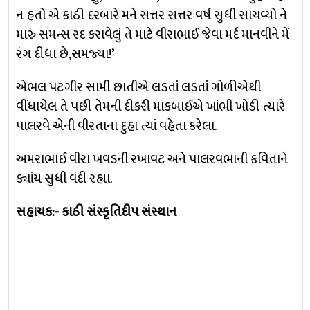
ન હતો એ કાઠી દરબારે મને સત્તર સત્તર વર્ષ સુધી સાચવ્યો ને
મારું સમન્સ રદ કરાવેલું તે માટે વીરાભાઈ જેવા મર્દ માનવીને મેં
રંગ દીધા છે,સમજ્યા!’
એભલ પટગીર સામી છાતીએ લડતાં લડતાં ગોળીએથી
વીંધાયેલ તે પછી તેમની દીકરી માકબાઈએ ખાંભી ખોડી ત્યારે
પાલરવે એની વીરતાના દુહા ત્યાં વહેતા કરેલા.
અમરાભાઈ વીરા ખવડની રખાવટ અને પાલરવભાની કવિતાને
ક્યાંય સુધી વંદી રહ્યા.
સહાયક:- કાઠી સંસ્કૃતિદીપ સંસ્થાન