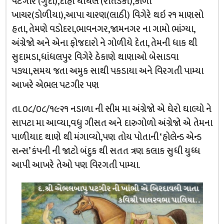
પટગીર (ગુંદા),દાહા ધાધલ (રાતડકી),કાળા
ખાચર(ડોળીયા),આપા ચારણ(લાઠી) વિગેરે થઇ ૨૧ માણસો
હતા, તેમણે વડોદરા,ભાવનગર,જામનગર ના ગામો ભાંગ્યા,
અંગ્રેજો અને એના ફોજદારો ને ગોળીયે દેતા, તેમની ધાક થી
સુદામડા,ધાંધલપુર વિગેરે ઠેકાણે થાણાઓ બેસાડવા
પડ્યા,સમય જતા અમુક સાથી પકડાયા અને વિરગતી પામ્યા
આખરે એભલ પટગીર પણ
તા. ૦૮/૦૮/૧૯૨૧ નડાળા ની સીમ મા અંગ્રેજો એ ઘેરો ઘાલ્યો ને
સાપટા મા આવ્યા,વધુ ગીસત અને દારુગોળો અંગ્રેજો એ તેમના
પાળીયાદ થાણે થી મંગાવ્યો,પણ તોય પોતાની ‘હોલેન્ડ એન્ડ
સન્સ’ કંપની ની જાટો બંદુક થી સતત ત્રણ કલાક સુધી યુધ્ધ
આપી આખરે તેઓ પણ વિરગતી પામ્યા.