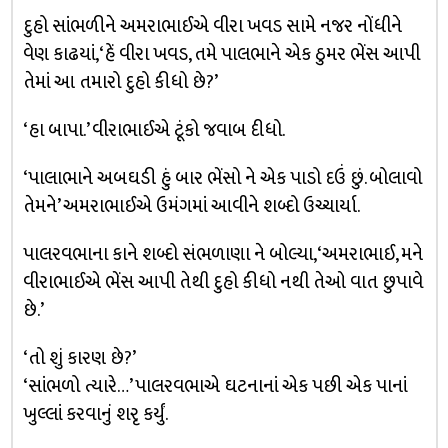
દુહો સાંભળીને અમરાભાઈએ વીરા ખવડ સામે નજર નોંધીને
વેણ કાઢયાં, ‘હેં વીરા ખવડ, તમે પાલભાને એક ઠુમર ભેંસ આપી
તેમાં આ તમારો દુહો કીધો છે?’
‘હા બાપા.’ વીરાભાઈએ ટૂંકો જવાબ દીધો.
‘પાલાભાને અબઘડી હું બાર ભેંસો ને એક પાડો દઉં છું. બોલાવો
તેમને’ અમરાભાઈએ ઉમંગમાં આવીને શબ્દો ઉચ્ચાર્યા.
પાલરવભાના કાને શબ્દો સંભળાણા ને બોલ્યા, ‘અમરાભાઈ, મને
વીરાભાઈએ ભેંસ આપી તેથી દુહો કીધો નથી તેઓ વાત છુપાવે
છે.’
‘તો શું કારણ છે?’
‘સાંભળો ત્યારે…’ પાલરવભાએ ઘટનાનાં એક પછી એક પાનાં
ખુલ્લાં કરવાનું શરૃ કર્યું.