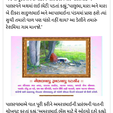
પાલરવને બથમાં લઈ ભેટી પડતાં કહ્યું, ‘પાલુભા, મારા અને મારા
બે દીકરા સાદુળભાઈ અને આપાભાઈના પંડયમાં પ્રાણ હશે ત્યાં
સુધી તમારો વાળ પણ વાંકો નહીં થાય? આ ડેલીને તમારું
રેશમિયા ગામ માનજો.’
પાલરવભાએ વાત પૂરી કરીને અમરાભાઈની પ્રારંભની વાતની
ચોખવટ કરતાં કહ્યું, ‘અમરાભાઈ, ભેંસ માટે મેં ઓલ્યો દુહો કહ્યો