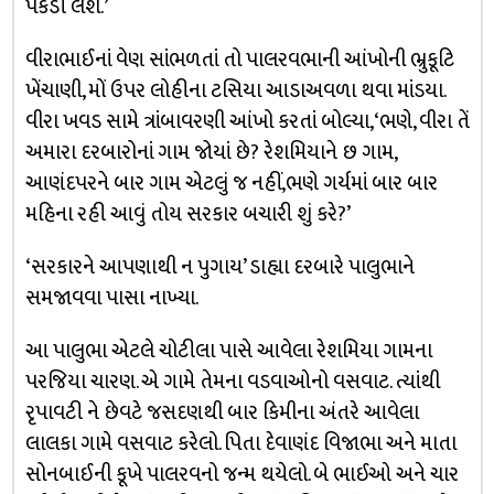
પકડી લેશે.’
વીરાભાઈનાં વેણ સાંભળતાં તો પાલરવભાની આંખોની ભ્રુકૂટિ
ખેંચાણી, મોં ઉપર લોહીના ટસિયા આડાઅવળા થવા માંડયા.
વીરા ખવડ સામે ત્રાંબાવરણી આંખો કરતાં બોલ્યા, ‘ભણે, વીરા તેં
અમારા દરબારોનાં ગામ જોયાં છે? રેશમિયાને છ ગામ,
આણંદપરને બાર ગામ એટલું જ નહીં,ભણે ગર્યમાં બાર બાર
મહિના રહી આવું તોય સરકાર બચારી શું કરે?’
‘સરકારને આપણાથી ન પુગાય’ ડાહ્યા દરબારે પાલુભાને
સમજાવવા પાસા નાખ્યા.
આ પાલુભા એટલે ચોટીલા પાસે આવેલા રેશમિયા ગામના
પરજિયા ચારણ. એ ગામે તેમના વડવાઓનો વસવાટ. ત્યાંથી
રૃપાવટી ને છેવટે જસદણથી બાર કિમીના અંતરે આવેલા
લાલકા ગામે વસવાટ કરેલો. પિતા દેવાણંદ વિજાભા અને માતા
સોનબાઈની કૂખે પાલરવનો જન્મ થયેલો. બે ભાઈઓ અને ચાર