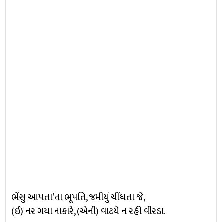
ભેંસુ આપતા’તા ભૂપતિ, જમીયું ચીંધતા જે,
(ઈ) નર ગયા નાકારે, (એની) વાટયે ન રહી વીરડા.