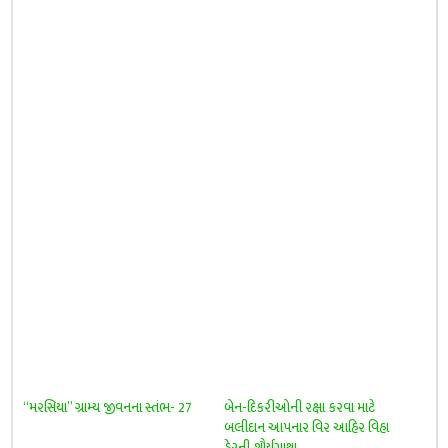
“મરસિયા” ગ્રામ્ય જીવનના સ્તંભ- 27
બેન-દિકરીઓની રક્ષા કરવા માટે
બલીદાન આપનાર વિર આહિર વિહા
ડેરની શૌર્યગાથા