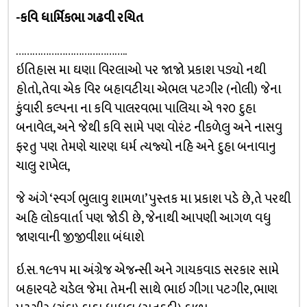
-કવિ ધાર્મિકભા ગઢવી રચિત
…………………………………..
ઇતિહાસ મા ઘણા વિરલાઓ પર જાજો પ્રકાશ પડ્યો નથી
હોતો,તેવા એક વિર બહાવટીયા એભલ પટગીર (નોલી) જેના
કુંવારી કલ્પના ના કવિ પાલરવભા પાલિયા એ ૧૨૦ દુહા
બનાવેલ, અને જેથી કવિ સામે પણ વોરંટ નીકળેલુ અને નાસવુ
ફરતુ પણ તેમણે ચારણ ધર્મ ત્યજ્યો નહિ અને દુહા બનાવાનુ
ચાલુ રાખેલ,
જે અંગે ‘સ્વર્ગ ભુલાવુ શામળા’ પુસ્તક મા પ્રકાશ પડે છે,તે પરથી
અહિ લોકવાર્તા પણ જોડી છે, જેનાથી આપણી આગળ વધુ
જાણવાની જીજીવીશા બંધાશે
ઇ.સ. ૧૯૧૫ મા અંગ્રેજ એજન્સી અને ગાયકવાડ સરકાર સામે
બહારવટે ચડેલ જેમા તેમની સાથે ભાઇ ગીગા પટગીર, ભાણ