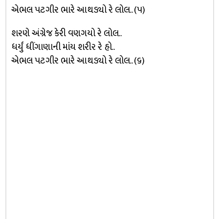
એભલ પટગીર ભારે આથડ્યો રે લોલ.. (૫)
શરણે અંગ્રેજ કેરી વણગયો રે લોલ..
ધર્યું ધીંગાણાની માંય શરીર રે હો..
એભલ પટગીર ભારે આથડ્યો રે લોલ.. (૬)