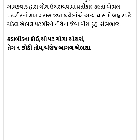
ગાયકવાડ દ્વારા ચોથ ઉઘરાવવામાં પ્રતીકાર કરતાં એભલ
પટગીરનાં ગામ ગરાસ જપ્ત થયેલાં એ અન્યાય સામે બહારવટે
ચડેલ. એભલ પટગીરને નીચેના જેવા વીસ દુહા સંભળાવ્યા.
કડાબીડના કોઈ, સો પટ ગોળા સોસરાં,
તેગ ન છોડી તોય, અંગ્રેજ આગળ એભલા.