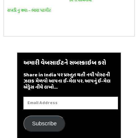
રાખડી નુ ઋણ – ભાણ પટગીર
અમારી વેબસાઈટને સબસ્ક્રાઇબ કરો
Share in India પર પ્રસ્તુત થતી નવી પોસ્ટની
ઝલક મેળવો આપના ઈ-મેલ પર. આપનું ઈ-મેલ
એડ્રેસ નીચે લખો...
Email
Address
Subscribe