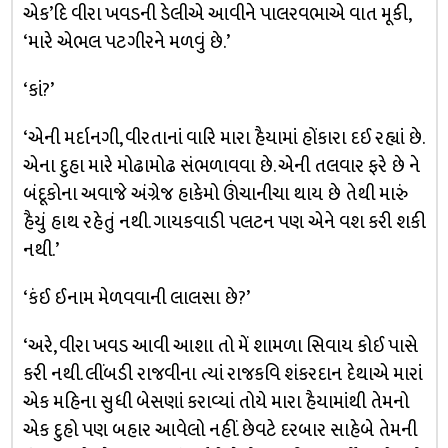
એક’દિ વીરા ખવડની ડેલીએ આવીને પાલરવભાએ વાત મૂકી,
‘મારે એભલ પટગીરને મળવું છે.’
‘કાં?’
‘એની મર્દાનગી, વીરતાનાં વારિ મારા હૈયામાં હોંકારા દઈ રહ્યાં છે.
એના દુહા મારે મોઢામોઢ સંભળાવવા છે. એની તલવાર ફરે છે ને
બંદૂકોના અવાજે અંગ્રેજ હાકેમો ઊંચાનીચા થાય છે તેથી મારું
હૈયું હાથ રહેતું નથી. ગાયકવાડી પલટન પણ એને વશ કરી શકી
નથી.’
‘કંઈ ઈનામ મેળવવાની લાલસા છે?’
‘અરે, વીરા ખવડ આવી આશા તો મેં શામળા સિવાય કોઈ પાસે
કરી નથી. લીંબડી રાજવીના ત્યાં રાજકવિ શંકરદાન દેથાએ મારાં
એક મહિના સુધી બેસણાં કરાવ્યાં તોયે મારા હૈયામાંથી તેમનો
એક દુહો પણ બહાર આવેલો નહીં. છેવટે દરબાર સાહેબે તેમની