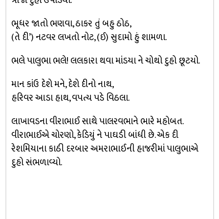
ત્રીજો દુહો ઉપાડયો.
ભૂધર જાતો ભણવા, ઠાકર તું બહુ ઠોઠ,
(તે દી’) નટવર લખતો નોટ, (ઈ) સુદામો હું શામળા.
ભલે પાલુભા ભલે! લલકારા થવા માંડયા ને ચોથો દુહો છૂટયો.
માન કાંઉ દેશે મને, દેશે દીનો નાથ,
હરિવર આડા હાથ, વપત્ય પડે વિઠલા.
લાખાવડના વીરાભાઈ સાથે પાલરવભાને ભારે મહોબત.
વીરાભાઈએ ચોરણો, કેડિયું ને પાઘડી બાંધી છે. એક દી
રેશમિયાના કાઠી દરબાર અમરાભાઈની હાજરીમાં પાલુભાએ
દુહો સંભળાવ્યો.