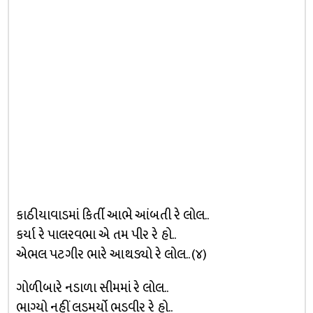
કાઠીયાવાડમાં કિર્તી આભે આંબતી રે લોલ..
કર્યા રે પાલરવભા એ તમ પીર રે હો..
એભલ પટગીર ભારે આથડ્યો રે લોલ.. (૪)
ગોળીબારે નડાળા સીમમાં રે લોલ..
ભાગ્યો નહીં લડમર્યો ભડવીર રે હો..