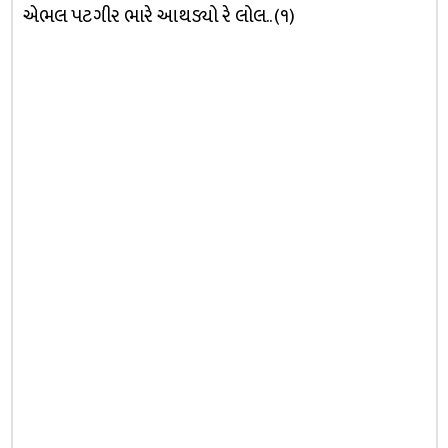
એભલ પટગીર ભારે આથડ્યો રે લોલ.. (૧)