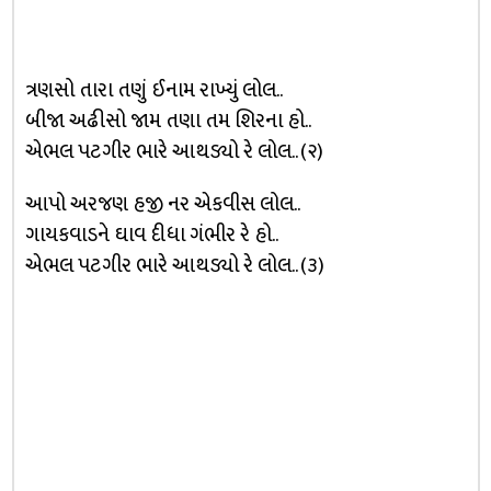
ત્રણસો તારા તણું ઈનામ રાખ્યું લોલ..
બીજા અઢીસો જામ તણા તમ શિરના હો..
એભલ પટગીર ભારે આથડ્યો રે લોલ.. (૨)
આપો અરજણ હજી નર એકવીસ લોલ..
ગાયકવાડને ઘાવ દીધા ગંભીર રે હો..
એભલ પટગીર ભારે આથડ્યો રે લોલ.. (૩)