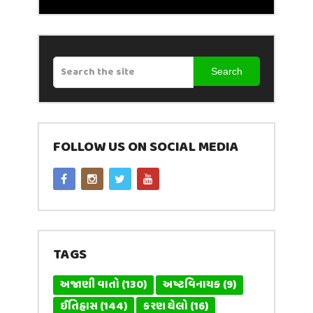
Search
FOLLOW US ON SOCIAL MEDIA
TAGS
અજાણી વાતો
(130)
અષ્ટવિનાયક
(9)
ઈતિહાસ
(144)
કરણ ઘેલો
(16)