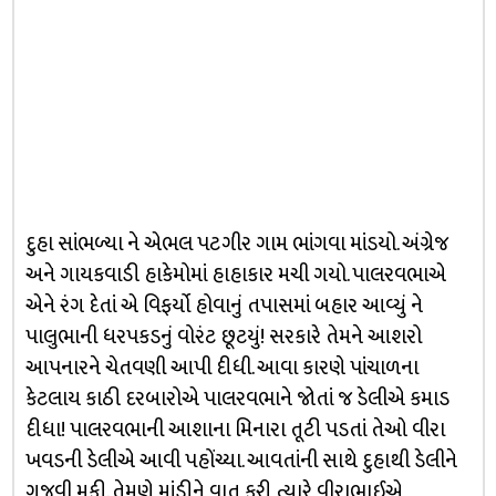
દુહા સાંભળ્યા ને એભલ પટગીર ગામ ભાંગવા માંડયો. અંગ્રેજ
અને ગાયકવાડી હાકેમોમાં હાહાકાર મચી ગયો. પાલરવભાએ
એને રંગ દેતાં એ વિફર્યો હોવાનું તપાસમાં બહાર આવ્યું ને
પાલુભાની ધરપકડનું વોરંટ છૂટયું! સરકારે તેમને આશરો
આપનારને ચેતવણી આપી દીધી. આવા કારણે પાંચાળના
કેટલાય કાઠી દરબારોએ પાલરવભાને જોતાં જ ડેલીએ કમાડ
દીધા! પાલરવભાની આશાના મિનારા તૂટી પડતાં તેઓ વીરા
ખવડની ડેલીએ આવી પહોંચ્યા. આવતાંની સાથે દુહાથી ડેલીને
ગજવી મૂકી. તેમણે માંડીને વાત કરી ત્યારે વીરાભાઈએ