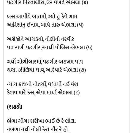
પટગીર પિસ્તાલીસ, ઉંર વખતે એભલા (૪)
બસ આપીદ્યે બાતમી, ગ્યો તું કેવે ગામ
અઢીસોનું ઈનામ, આપે તારુ એભલા (૫)
અંગ્રેજોને આથડ્યો, નોલીનો નરવીર
પત રાખી પટગીર, આઘી પોલિસ એભલા (૬)
ગર્યો ગોળીબારમાં, પટગીર અડખમ પાવ
ઘણા ઝીલિયા ઘાવ, આરેપારે એભલા (૭)
ન્યાય કાજનો નોતર્યો, વધાર્યો નઇ વંશ
કેશવ મારે કંસ, એવા માર્યા એભલા (૮)
(રાહડો)
ભેળા ગીગા સરીખા ભાઈ છે રે લોલ..
નબળા નથી નોલી કેરા નીર રે હો..