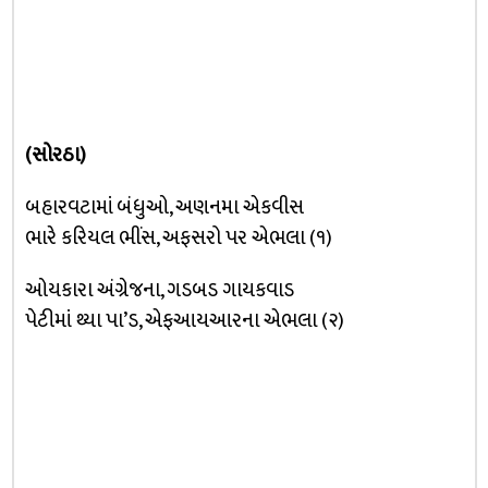
(સોરઠા)
બહારવટામાં બંધુઓ, અણનમા એકવીસ
ભારે કરિયલ ભીંસ, અફસરો પર એભલા (૧)
ઓયકારા અંગ્રેજના, ગડબડ ગાયકવાડ
પેટીમાં થ્યા પા’ડ, એફઆયઆરના એભલા (૨)