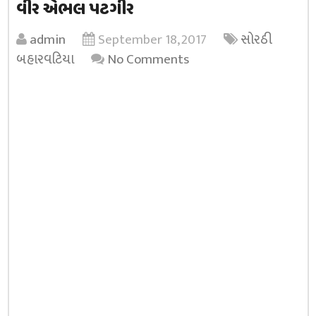
વીર એભલ પટગીર
admin
September 18, 2017
સોરઠી
બહારવટિયા
No Comments