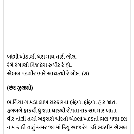
ખાંભી ખોડાણી ધરા માય તારી લોલ..
રંગે રંગાણો નિજ કેરા રુધીર રે હો..
એભલ પટગીર ભારે આથડ્યો રે લોલ.. (૭)
(છંદ ઝુલણો)
ભાંગિયા ગામડા લાખ સરકારના હાંફળા ફાંફળા હાર જાતા
હલબલે હાકથી ધ્રુજતા ધાકથી રોવતા રાંક સમ માર ખાતા
વીર નોલી તણો અફસરો ચીરતો એકલો ખદડતો ભલ ઘણા દલ
નામ કાઠી તણું અમર જગમાં કિયું આજ રંગ દઉ ભડવીર એભલ