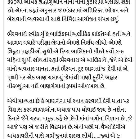
૩૬૦થી અધિક શ્રદ્ધાળુઓને નાની નાની કુટીરોમાં બેસાડી શકો
છો. એમનાં કહ્યાં અનુસાર જ ભંડારામાં અતિરિક્ત ભોજન અને
બેસવાની વ્યવસ્થાની સાથે નિર્વિઘ્ન આયોજન સંપન્ન થયું.
ભૈરવનાથે સ્વીકાર્યું કે બાલિકામાં અલૌકિક શક્તિઓ હતી અને
આગળ વધારે પરીક્ષા લેવાનો એમણે નિર્ણય લીધો. એમણે
ત્રિકૂટા પહાડીઓ સુધી એ દિવ્ય બાલિકાનો પીછો કર્યો. ૯-૯
મહિના સુધી શોધતાં રહ્યાં ભૈરવનાથ એ બાલિકાને , જેને એ દેવી
માંનો અવત્તાર માનતા હતાં. ભૈરવના દુર ભાગતાં જ દેવી માં એ
પૃથ્વી પર એક બાણ ચલાવ્યું જેમાંથી પાણી ફૂટીને બહાર
નીકળ્યું. આ નદી બાણગંગાનાં રૂપમાં ઓળખાય છે.
એવી માન્યતા છે કે બાણગંગા માં સ્નાન કરવાથી દેવી માતા પર
વિશ્વાસ કરવાંવાળાંઓનાં બધાંજ પાપ ધોવાઈ જાય છે. નદીના
કિનારે જેને ચરણ પાદુકા કહે છે ,દેવી માંનાં પગોનાં નિશાન છે , જે
આજે પણ એ જ રીતે વિદ્યમાન છે. એનાં પછી માં વૈષ્ણોદેવીએ
અધકાવરીની પાસે ગર્ભ જુનમાં શરણ લીધી ….. જ્યાં એ ૯