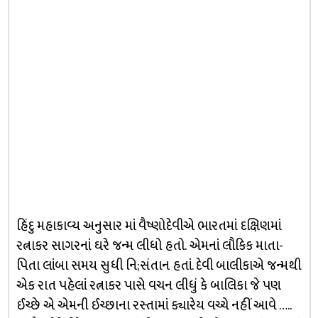
હિંદુ મહાકાવ્ય અનુસાર માં વૈષ્ણોદેવીએ ભારતમાં દક્ષિણમાં
રત્નાકર સાગરનાં ઘરે જન્મ લીધો હતો. એમનાં લૌકિક માતા-
પિતા લાંબા સમય સુધી નિ;સંતાન હતાં. દેવી બાલીકાએ જન્મથી
એક રાત પહેલાં રત્નાકર પાસે વચન લીધું કે બાલિકા જે પણ
ઈચ્છે એ એમની ઈચ્છાના રસ્તામાં ક્યારેય વચ્ચે નહીં આવે …..