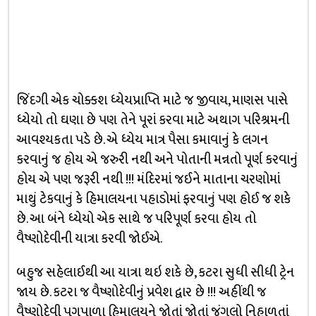
જિંદગી એક ચોક્કશ ધ્યેયપ્રાપ્તિ માટે જ જીવાય, માણસ પાસે
ધ્યેયો તો ઘણા છે પણ તેને પૂરાં કરવા માટે અથાગ પરિશ્રમની
આવશ્યકતા પડે છે. એ ધ્યેય માત્ર પૈસા કમાવાનું કે લગન
કરવાનું જ હોય એ જરુરી નથી અને પોતાની મન્નતો પૂર્ણ કરવાનું
હોય એ પણ જરૂરી નથી !!! મંદિરમાં જઈને માતાના ચરણોમાં
માથું ટેકવાનું કે હિમાલયના પહાડોમાં ફરવાનું પણ હોઈ જ શકે
છે. આ બંને ધ્યેયો એક સાથે જ પરિપૂર્ણ કરવા હોય તો
વૈષ્ણોદેવીની યાત્રા કરવી જોઈએ.
બહુજ સહેલાઈથી આ યાત્રા થઇ શકે છે, કટરા સુધી સીધી ટ્રેન
જાય છે. કટરા જ વૈષ્ણોદેવીનું પ્રવેશ દ્વાર છે !!! અહીંથી જ
વૈષ્ણોદેવી પગપાળા હિમાલયને જોતાં જોતાં જંગલો નિહાળતાં