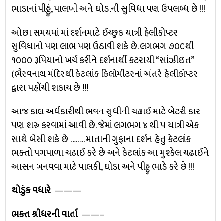
ભાડાનાં પીઠ્ઠું, પાલખી અને ઘોડાની સુવિધા પણ ઉપલબ્ધ છે !!!
ઓછા સમયમાં માં દર્શનમાટે ઈચ્છુક યાત્રી હેલીકોપ્ટર
સુવિધાનો પણ લાભ પણ ઉઠાવી શકે છે. લગભગ ૭૦૦થી
૧૦૦૦ રૂપિયાનો ખર્ચ કરીને દર્શનાર્થી કટરાથી “સાંઝીછત”
(ભૈરવનાથ મંદિરથી કેટલાંક કિલોમીટરનાં અંતરે હેલીકોપ્ટર
દ્વારા પહોંચી શકાય છે !!!
આજ કાલ અર્ધકારીથી ભવન સુધીની ચઢાઈ માટે બેટરી કાર
પણ શરુ કરવામાં આવી છે. જેમાં લગભગ ૪ થી ૫ યાત્રી એક
સાથે બેસી શકે છે …….. માતાની ગુફાના દર્શન હેતુ કેટલાંક
ભક્તો પગપાળા ચઢાઈ કરે છે અને કેટલાંક આ મુશ્કેલ ચઢાઈને
આસન બનવવા માટે પાલકી, ઘોડા અને પીઠ્ઠુ ભાડે કરે છે !!!
થોડુંક વધારે
———
ભક્ત શ્રીધરની વાર્તા
——–