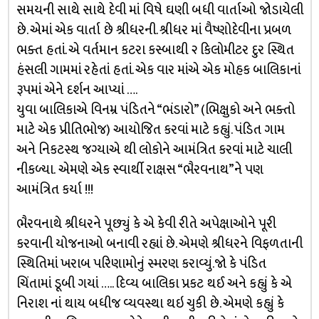
સમયની સાથે સાથે દેવી માં વિષે ઘણી બધી વાર્તાઓ જોડાયેલી
છે. એમાં એક વાર્તા છે શ્રીધરની. શ્રીધર માં વૈષ્ણોદેવીના પ્રબળ
ભક્ત હતાં. એ વર્તમાન કટરા કસ્બાથી ૨ કિલોમીટર દુર સ્થિત
હંસલી ગામમાં રહેતાં હતાં. એક વાર માંએ એક મોહક બાલિકાનાં
રૂપમાં એને દર્શન આપ્યાં ….
યુવા બાલિકાએ વિનમ્ર પંડિતને “ભંડારો” (ભિક્ષુકો અને ભક્તો
માટે એક પ્રીતિભોજ) આયોજિત કરવાં માટે કહ્યું. પંડિત ગામ
અને નિકટસ્થ જગ્યાએ થી લોકોને આમંત્રિત કરવાં માટે ચાલી
નીકળ્યા. એમણે એક સ્વાર્થી રાક્ષસ “ભૈરવનાથ”ને પણ
આમંત્રિત કર્યા !!!
ભૈરવનાથે શ્રીધરને પૂછ્યું કે એ કેવી રીતે અપેક્ષાઓને પૂરી
કરવાની યોજનાઓ બનાવી રહ્યાં છે. એમણે શ્રીધરને વિફળતાની
સ્થિતિમાં ખરાબ પરિણામોનું સ્મરણ કરાવ્યું.જો કે પંડિત
ચિંતામાં ડૂબી ગયાં ….. દિવ્ય બાલિકા પ્રકટ થઈ અને કહ્યું કે એ
નિરાશ નાં થાય બધીજ વ્યવસ્થા થઇ ચુકી છે. એમણે કહ્યું કે