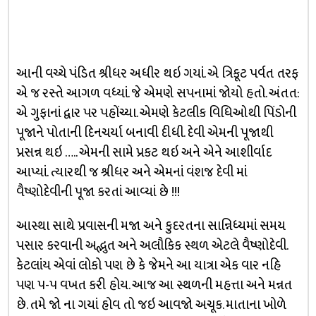
આની વચ્ચે પંડિત શ્રીધર અધીર થઇ ગયાં. એ ત્રિકૂટ પર્વત તરફ
એ જ રસ્તે આગળ વધ્યાં. જે એમણે સપનામાં જોયો હતો. અંતત:
એ ગુફાનાં દ્વાર પર પહોંચ્યા. એમણે કેટલીક વિધિઓથી પિંડોની
પૂજાને પોતાની દિનચર્યા બનાવી દીધી. દેવી એમની પૂજાથી
પ્રસન્ન થઇ ….. એમની સામે પ્રકટ થઇ અને એને આશીર્વાદ
આપ્યાં. ત્યારથી જ શ્રીધર અને એમનાં વંશજ દેવી માં
વૈષ્ણોદેવીની પૂજા કરતાં આવ્યાં છે !!!
આસ્થા સાથે પ્રવાસની મજા અને કુદરતના સાન્નિધ્યમાં સમય
પસાર કરવાની અદ્ભુત અને અલૌકિક સ્થળ એટલે વૈષ્ણોદેવી.
કેટલાંય એવાં લોકો પણ છે કે જેમને આ યાત્રા એક વાર નહિ
પણ ૫-૫ વખત કરી હોય. આજ આ સ્થળની મહત્તા અને મન્નત
છે. તમે જો ના ગયાં હોવ તો જઇ આવજો અચૂક. માતાના ખોળે