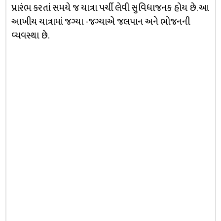
પ્રારંભ કરતાં સમયે જ યાત્રા પર્ચી લેવી સુવિધાજનક હોય છે. આ
આખીય યાત્રામાં જગ્યા -જગ્યાએ જલપાન અને ભોજનની
વ્યવસ્થા છે.