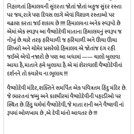
નિહાળતાં હિમાલયની સુંદરતા જોતાં જોતાં બહુજ સુંદર રસ્તા
પર જય, રાત્રે પણ દિવસ લાગે એવાં વિશાળ રસ્તાઓ પર
ચઢાણ કરતા જઈ શકાય છે !!!! હિમાલયના અનેક સ્વરૂપો છે
એમાં એક સ્વરૂપ આ વૈષ્ણોદેવી માતાના હિમાલયનું સ્વરૂપ જ
નોખું છે. ચારે તરફ હરિયાળી જ હરિયાળી અને ઊંચા ઊંચા
શિખરો અને ચોમેર પ્રસરેલો હિમાલય એ જોતાંજ દંગ રહી
જઈએ એવો નજારો છે પણ આ બધામાં —— ચાલો બુલાવા
આયા હૈ, માતાને હમે બુલાયા હૈ. એ માં શેરાવાલી વૈષ્ણોદેવીનાં
દર્શનને તો કયારેય ના ભૂલાય !!!
વૈષ્ણોદેવી મંદિર, શક્તિને સમર્પિત એક પવિત્રતમ હિંદુ મંદિર છે.
જે ભારતનાં જમ્મુ અને કાશ્મીરમાં વૈષ્ણોદેવીની પહાડીઓ પર
સ્થિત છે. હિંદુ ધર્મમાં વૈષ્ણોદેવી, જે માતા રાની અને વૈષ્ણવી નાં
રૂપમાં ઓળખાય છે ,એ દેવી માંનો આવતર છે !!!