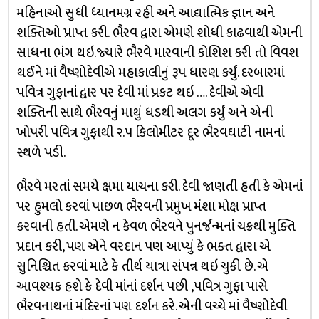
મહિનાઓ સુધી ધ્યાનમગ્ન રહી અને આદ્યાત્મિક જ્ઞાન અને
શક્તિઓ પ્રાપ્ત કરી. ભૈરવ દ્વારા એમણે શોધી કાઢવાથી એમની
સાધના ભંગ થઇ.જ્યારે ભૈરવે મારવાની કોશિશ કરી તો વિવશ
થઈને માં વૈષ્ણોદેવીએ મહાકાલીનું રૂપ ધારણ કર્યું. દરબારમાં
પવિત્ર ગુફાનાં દ્વાર પર દેવી માં પ્રકટ થઇ …. દેવીએ એવી
શક્તિની સાથે ભૈરવનું માથું ધડથી અલગ કર્યું અને એની
ખોપરી પવિત્ર ગુફાથી ૨.૫ કિલોમીટર દૂર ભૈરવઘાટી નામનાં
સ્થળે પડી.
ભૈરવે મરતાં સમયે ક્ષમા યાચના કરી. દેવી જાણતી હતી કે એમનાં
પર હુમલો કરવાં પાછળ ભૈરવની પ્રમુખ મંશા મોક્ષ પ્રાપ્ત
કરવાની હતી. એમણે ન કેવળ ભૈરવને પુનર્જન્મનાં ચક્રથી મુક્તિ
પ્રદાન કરી, પણ એને વરદાન પણ આપ્યું કે ભક્ત દ્વારા એ
સુનિશ્ચિત કરવાં માટે કે તીર્થ યાત્રા સંપન્ન થઇ ચુકી છે. એ
આવશ્યક હશે કે દેવી માંનાં દર્શન પછી ,પવિત્ર ગુફા પાસે
ભૈરવનાથનાં મંદિરનાં પણ દર્શન કરે. એની વચ્ચે માં વૈષ્ણોદેવી