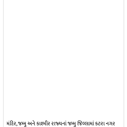
મંદિર, જમ્મુ અને કાશ્મીર રાજ્યનાં જમ્મુ જિલ્લામાં કટરા નગર