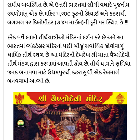
સમીપ અવસ્થિત છે. એ ઉત્તરી ભારતમાં સૌથી વધારે પૂજનીય
સ્થળોમાંનું એક છે. મંદિર ૫,૨૦૦ ફૂટની ઊંચાઈ અને કટરાથી
લગભગ ૧૨ કિલોમીટર (૭.૪૫ માઈલ)ની દૂરી પર સ્થિત છે !!!
દરેક વર્ષે લાખો તીર્થયાત્રીઓ મંદિરનાં દર્શન કરે છે અને આ
ભારતમાં વ્યંકટેશ્વર મંદિરનાં પછી બીજું સર્વાધિક જોવાંવાળું
ધાર્મિક તીર્થ સ્થળ છે. આ મંદિરની દેખરેખ શ્રી માતા વૈષ્ણોદેવી
તીર્થ મંડળ દ્વારા કરવામાં આવતી હોય છે. તીર્થ યાત્રાને સુવિધા
જનક બનાવવા માટે ઉધમપુરથી કટરાસુધી એક રેલમાર્ગ
બનવવામાં આવ્યો છે.