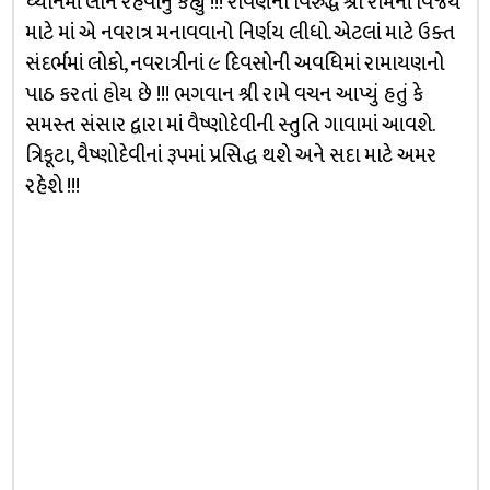
ધ્યાનમાં લીન રહેવાનું કહ્યું !!! રાવણની વિરુદ્ધ શ્રી રામનાં વિજય
માટે માં એ નવરાત્ર મનાવવાનો નિર્ણય લીધો. એટલાં માટે ઉક્ત
સંદર્ભમાં લોકો, નવરાત્રીનાં ૯ દિવસોની અવધિમાં રામાયણનો
પાઠ કરતાં હોય છે !!! ભગવાન શ્રી રામે વચન આપ્યું હતું કે
સમસ્ત સંસાર દ્વારા માં વૈષ્ણોદેવીની સ્તુતિ ગાવામાં આવશે.
ત્રિકૂટા, વૈષ્ણોદેવીનાં રૂપમાં પ્રસિદ્ધ થશે અને સદા માટે અમર
રહેશે !!!