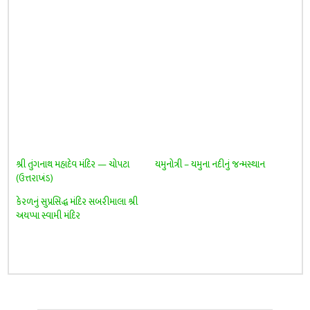
શ્રી તુંગનાથ મહાદેવ મંદિર — ચોપટા
યમુનોત્રી – યમુના નદીનું જન્મસ્થાન
(ઉત્તરાખંડ)
કેરળનું સુપ્રસિદ્ધ મંદિર સબરીમાલા શ્રી
અયપ્પા સ્વામી મંદિર