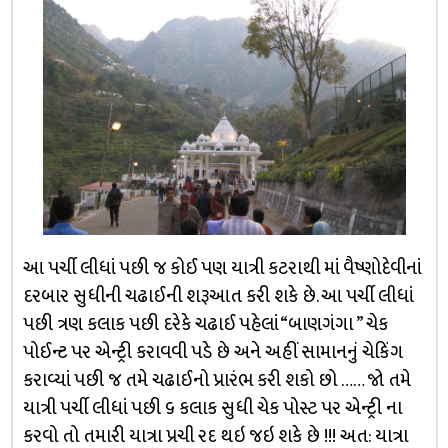
આ પર્ચી લીધાં પછી જ કોઈ પણ યાત્રી કટરાથી માં વૈષ્ણોદેવીનાં
દરબાર સુધીની ચઢાઈની શરૂઆત કરી શકે છે. આ પર્ચી લીધાં
પછી ત્રણ કલાક પછી દરેકે ચઢાઈ પહેલાં “બાણગંગા ” ચેક
પોઈન્ટ પર એન્ટ્રી કરાવવી પડે છે અને અહીં સામાનનું ચેકિંગ
કરાવ્યાં પછી જ તમે ચઢાઈનો પ્રારંભ કરી શકો છો …… જો તમે
યાત્રી પર્ચી લીધાં પછી ૬ કલાક સુધી ચેક પોસ્ટ પર એન્ટ્રી ના
કરવો તો તમારી યાત્રા પ્રચી રદ થઇ જઇ શકે છે !!! અત: યાત્રા