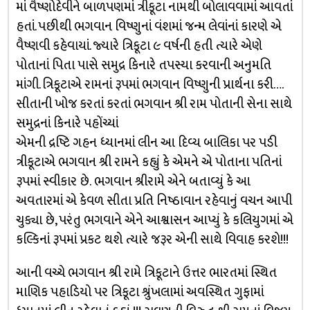
માં વૈષ્ણોદેવીને બાળપણમાં ત્રીકૂટા નામથી બોલાવવામાં આવતાં
હતાં. પછીથી ભગવાન વિષ્ણુનાં વંશમાં જન્મ લેવાંનાં કારણે એ
વૈષ્ણવી કહેવાયાં. જ્યારે ત્રિકૂટા ૯ વર્ષની હતી ત્યારે એણે
પોતાનાં પિતા પાસે સમુદ્ર કિનારે તપસ્યા કરવાની અનુમતિ
માંગી. ત્રિકૂટાએ રામનાં રૂપમાં ભગવાન વિષ્ણુની પ્રાર્થના કરી….
સીતાની ખોજ કરતાં કરતાં ભગવાન શ્રી રામ પોતાની સેના સાથે
સમુદ્રનાં કિનારે પહોંચ્યાં
એમની દ્રષ્ટિ ગહન ધ્યાનમાં લીન આ દિવ્ય બાલિકા પર પડી
ત્રીકૂટાએ ભગવાન શ્રી રામને કહ્યું કે એમને એ પોતાના પતિનાં
રૂપમાં સ્વીકાર છે. ભગવાન શ્રીરામે એને બતાવ્યું કે આ
અવતારમાં એ કેવળ સીતા પ્રતિ નિષ્ઠાવાન રહેવાનું વચન આપી
ચુક્યા છે, પરંતુ ભગવાને એને આશ્વાસન આપ્યું કે કલિયુગમાં એ
કલ્કિનાં રૂપમાં પ્રકટ થશે ત્યારે જરૂર એની સાથે વિવાહ કરશે!!!
આની વચ્ચે ભગવાન શ્રી રામે ત્રિકૂટાને ઉત્તર ભારતમાં સ્થિત
માણિક પહાડિયો પર ત્રિકૂટા શ્રુંખલામાં અવસ્થિત ગુફામાં