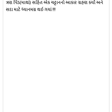
ત્રણ પિંડ(માથાં) સહિત એક ચટ્ટાનનો આકાર ગ્રહણ કર્યો અને
સદા માટે ધ્યાનમગ્ન થઇ ગયાં !!!