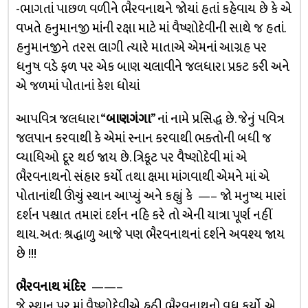
-ભાગતાં પાછળ વળીને ભૈરવનાથને જોયાં હતાં કહેવાય છે કે એ
વખતે હનુમાનજી માંની રક્ષા માટે માં વૈષ્ણોદેવીની સાથે જ હતાં.
હનુમાનજીને તરસ લાગી ત્યારે માતાએ એમનાં આગ્રહ પર
ધનુષ વડે ફળ પર એક બાણ ચલાવીને જલધારા પ્રકટ કરી અને
એ જળમાં પોતાનાં કેશ ધોયાં
આપવિત્ર જલધારા “
બાણગંગા
” નાં નામે પ્રસિદ્ધ છે. જેનું પવિત્ર
જલપાન કરવાથી કે એમાં સ્નાન કરવાથી ભક્તોની બધી જ
વ્યાધિઓ દૂર થઇ જાય છે. ત્રિકૂટ પર વૈષ્ણોદેવી માં એ
ભૈરવનાથનો સંહાર કર્યો તથા ક્ષમા માંગવાથી એમને માં એ
પોતાનાંથી ઊંચું સ્થાન આપ્યું અને કહ્યું કે —– જો મનુષ્ય મારાં
દર્શન પશ્ચાત તમારાં દર્શન નહિ કરે તો એની યાત્રા પૂર્ણ નહીં
થાય. અત: શ્રદ્ધાળુ આજે પણ ભૈરવનાથનાં દર્શને અવશ્ય જાય
છે !!!
ભૈરવનાથ મંદિર
——–
જે સ્થાન પર માં વૈષ્ણોદેવીએ હઠી ભૈરવનાથનો વધ કર્યો, એ