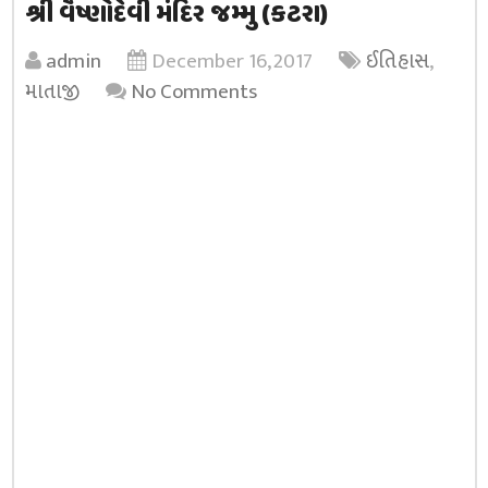
શ્રી વૈષ્ણોદેવી મંદિર જમ્મુ (કટરા)
admin
December 16, 2017
ઈતિહાસ
,
માતાજી
No Comments