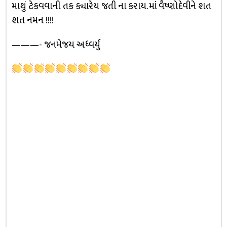
માથું ટેકવવાની તક ક્યારેય જતી ના કરાય. માં વૈષ્ણોદેવીને શત
શત નમન !!!!
———- જનમેજય અધ્વર્યુ