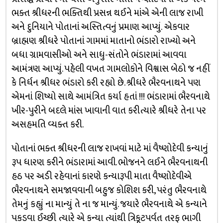
ભક્ત શ્રીધરની ભક્તિથી પ્રસન્ન થઈને માંએ એની લાજ રાખી
અને દુનિયાને પોતાનાં અસ્તિત્વનું પ્રમાણ આપ્યું. એકવાર
બ્રાહ્મણ શ્રીધરે પોતાનાં ગામમાં માતાનો ભંડારો રાખ્યો અને
બધા ગ્રામવાસીઓ અને સાધુ-સંતોને ભંડારામાં આવવા
આમંત્રણ આપ્યું. પહેલી વખત ગામલોકોને વિશ્વાસ બેઠો જ નહીં
કે નિર્ધન શ્રીધર ભંડારો કરી રહ્યો છે. શ્રીધરે ભૈરવનાથને પણ
એમનાં શિષ્યો સાથે આમંત્રિત કર્યા હતાં !!! ભંડારામાં ભૈરવનાથે
ખીર-પુરીને બદલે માંસ ખાવાની વાત કરીત્યારે શ્રીધરે તેના પર
અસહમતિ વ્યક્ત કરી.
પોતાનાં ભક્ત શ્રીધરની લાજ રાખવાં માટે માં વૈષ્ણોદેવી કન્યાનું
રૂપ ધારણ કરીને ભંડારામાં આવી. ભોજનને લઈને ભૈરવનાથની
હઠ પર અડી રહેવાનાં કારણે કન્યારૂપી માતા વૈષ્ણોદેવીએ
ભૈરવનાથને સમજાવવાની બહુજ કોશિશ કરી, પરંતુ ભૈરવનાથે
તેમનું કહ્યું ના માન્યું તે ના જ માન્યું. જયારે ભૈરવનાથે એ કન્યાને
પકડવા ઈચ્છી ત્યારે એ કન્યા ત્યાંથી ત્રિકૂટપર્વત તરફ ભાગી