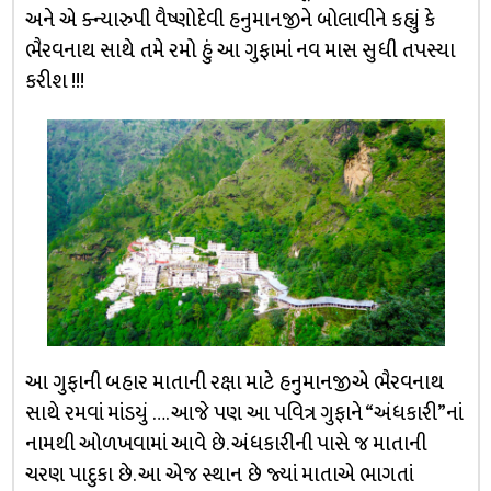
અને એ ક્ન્યારુપી વૈષ્ણોદેવી હનુમાનજીને બોલાવીને કહ્યું કે
ભૈરવનાથ સાથે તમે રમો હું આ ગુફામાં નવ માસ સુધી તપસ્યા
કરીશ !!!
આ ગુફાની બહાર માતાની રક્ષા માટે હનુમાનજીએ ભૈરવનાથ
સાથે રમવાં માંડયું …. આજે પણ આ પવિત્ર ગુફાને “અંધકારી”નાં
નામથી ઓળખવામાં આવે છે. અંધકારીની પાસે જ માતાની
ચરણ પાદુકા છે. આ એજ સ્થાન છે જ્યાં માતાએ ભાગતાં