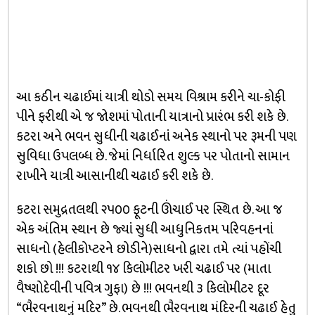
આ કઠીન ચઢાઈમાં યાત્રી થોડો સમય વિશ્રામ કરીને ચા-કોફી
પીને ફરીથી એ જ જોશમાં પોતાની યાત્રાનો પ્રારંભ કરી શકે છે.
કટરા અને ભવન સુધીની ચઢાઈનાં અનેક સ્થાનો પર રૂમની પણ
સુવિધા ઉપલબ્ધ છે. જેમાં નિર્ધારિત શુલ્ક પર પોતાનો સામાન
રાખીને યાત્રી આસાનીથી ચઢાઈ કરી શકે છે.
કટરા સમુદ્રતલથી ૨૫૦૦ ફૂટની ઊંચાઈ પર સ્થિત છે. આ જ
એક અંતિમ સ્થાન છે જ્યાં સુધી આધુનિકતમ પરિવહનનાં
સાધનો (હેલીકોપ્ટરને છોડીને)સાધનો દ્વારા તમે ત્યાં પહોંચી
શકો છો !!! કટરાથી ૧૪ કિલોમીટર ખરી ચઢાઈ પર (માતા
વૈષ્ણોદેવીની પવિત્ર ગુફા) છે !!! ભવનથી ૩ કિલોમીટર દૂર
“ભૈરવનાથનું મદિર” છે. ભવનથી ભૈરવનાથ મંદિરની ચઢાઈ હેતુ