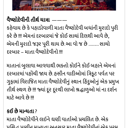
વૈષ્ણોદેવીની તીર્થ યાત્રા
———
કહેવાય છે કે પહાડોવાળી માતા વૈષ્ણોદેવી બધાંની મુરાદો પુરી
કરે છે !!! એમનાં દરબારમાં જે કોઈ સાચાં દિલથી આવે છે,
એમની મુરાદો જરૂર પૂરી થાય છે. આ વો જ છે ……… સાચો
દરબાર – માતા વૈષ્ણોદેવીનો !!!
માતાનાં બુલાવા આવવાથી ભક્તો કોઈને કોઈ બહાને એમનાં
દરબારમાં પહોંચી જાય છે. હસીન વાદીઓમાં ત્રિકૂટ પર્વત પર
ગુફામાં વિરાજિત માતા વૈષ્ણોદેવીનું સ્થાન હિંદુઓનું એક પ્રમુખ
તીર્થ સ્થળ છે !!! જ્યાં દૂર દૂરથી લાખો શ્રદ્ધાળુઓ માં ના દર્શન
માટે આવે છે !!!
કઈ છે માન્યતા
?
માતા વૈષ્ણોદેવીને લઇને ઘણી વાર્તાઓ પ્રચલિત છે. એક
પ્રસિદ્ધ પ્રાચીન માન્યતા અનુસાર માતા વૈષ્ણોદેવીનાં એક પરમ