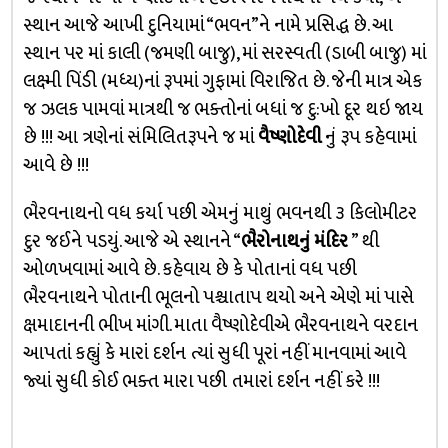
સ્થાન આજે આખી દુનિયામાં “ભવન”ને નામે પ્રસિદ્ધ છે. આ
સ્થાન પર માં કાલી (જમણી બાજુ), માં સરસ્વતી (ડાબી બાજુ) માં
લક્ષ્મી પિંડી (મધ્ય)નાં રૂપમાં ગુફામાં વિરાજિત છે. જેની માત્ર એક
જ ઝલક પામવાં માત્રથી જ ભક્તોનાં બધાં જ દુ:ખો દૂર થઇ જાય
છે !!! આ ત્રણેનાં સંમિલિતરૂપને જ માં
વૈષ્ણોદેવી
નું રૂપ કહેવામાં
આવે છે !!!
ભૈરવનાથનો વધ કર્યા પછી એમનું માથું ભવનથી ૩ કિલોમીટર
દુર જઈને પડયું. આજે એ સ્થાનને “
ભૈરોનાથનું મંદિર
” થી
ઓળખવામાં આવે છે. કહેવાય છે કે પોતાનાં વધ પછી
ભૈરવનાથને પોતાની ભૂલનો પશ્ચાતાપ થયો અને એણે માં પાસે
ક્ષમાદાનની ભીખ માંગી. માતા વૈષ્ણોદેવીએ ભૈરવનાથને વરદાન
આપતાં કહ્યું કે મારાં દર્શન ત્યાં સુધી પૂરાં નહીં માનવામાં આવે
જ્યાં સુધી કોઈ ભક્ત મારા પછી તમારાં દર્શન નહીં કરે !!!