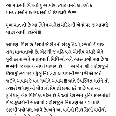
આ મંદિરની વિગતો હું આપીશ ત્યારે તમને લાગશે કે
માન્યતાઓને દંતકથાઓ એ ઉપજાઉ છે !!!!
મૂળ વાત તો છે આ ત્રિનેત્ર ગણેશ મંદિર ની એનાં પર જ આપણે
પાછાં આવી જઈએ !!!
આપણા વિશાળ દેશમાં જે રીતની સંસ્કૃતિઓ, રસમો-રીવાજ
તથા માન્યતાઓ છે. એટલી જ નહિ પણ એથીય વધારે એને
પૂરી કરવાં અને મનાવવાની વિધિઓ અને આસ્થાઓ પણ છે જ
!!! એવી જ એક અનોખી પરંપરા છે …… અહીના શ્રી ગણેશજીને
વિવાહોત્સ્વ પર પહેલું નિમંત્રણ આપવાની !!!! પછી એ જાતે
જઈને અપાય કે પત્ર લખીને અપાય !!! જાતે ઉપસ્થિત થઈને તો
હજારો શ્રધાળુઓ પોતાનો પ્રેમ તો પ્રગટ કરે જ છે પણ આ
દુનિયાનું એક વિશિષ્ટ મંદિર છે કે જ્યાં દેશ અને દુનિયાભરમાંથી
રોજ હજારોની સંખ્યામાં ગણેશજીને નિમંત્રણ આપવા માટે
ડાકથી પત્રો પણ આવે છે. અને આ પત્રોનો સિલસિલો વર્ષોથી