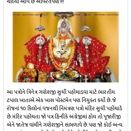
ચાલ્યો આવે છે અવિરતપણે !!!
આ પત્રોને ત્રિનેત્ર ગણેશજી સુધી પહોંચાડવા માટે ભારતીય
ટપાલ ખાતાએ એક ખાસ પોસ્ટમેન પણ નિયુક્ત કર્યો છે. જે
રોજનાં ૧૦ કિલોનાં વજનથી નિમંત્રણ પત્રો મંદિર સુધી પહોંચાડે
છે. મંદિર પહોંચતા જો પત્ર હિન્દીકે અંગ્રેજીમાં હોય તો પૂજારીજી
એને જાતેજ વાંચીને ગણેશજીને સંભળાવે છે. પણ જો કોઈ અન્ય