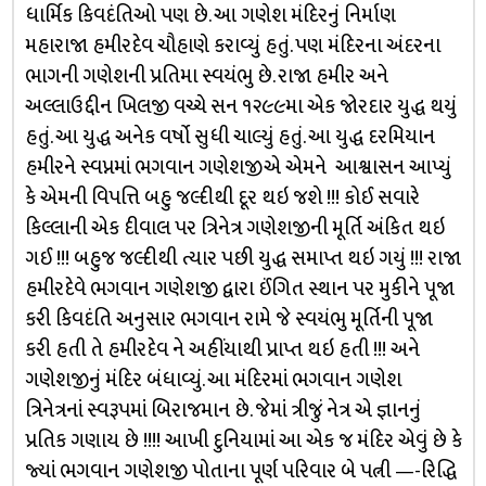
ધાર્મિક કિવદંતિઓ પણ છે. આ ગણેશ મંદિરનું નિર્માણ
મહારાજા હમીરદેવ ચૌહાણે કરાવ્યું હતું. પણ મંદિરના અંદરના
ભાગની ગણેશની પ્રતિમા સ્વયંભુ છે. રાજા હમીર અને
અલ્લાઉદ્દીન ખિલજી વચ્ચે સન ૧૨૯૯મા એક જોરદાર યુદ્ધ થયું
હતું. આ યુદ્ધ અનેક વર્ષો સુધી ચાલ્યું હતું. આ યુદ્ધ દરમિયાન
હમીરને સ્વપ્નમાં ભગવાન ગણેશજીએ એમને આશ્વાસન આપ્યું
કે એમની વિપત્તિ બહુ જલ્દીથી દૂર થઇ જશે !!! કોઈ સવારે
કિલ્લાની એક દીવાલ પર ત્રિનેત્ર ગણેશજીની મૂર્તિ અંકિત થઇ
ગઈ !!! બહુજ જલ્દીથી ત્યાર પછી યુદ્ધ સમાપ્ત થઇ ગયું !!! રાજા
હમીરદેવે ભગવાન ગણેશજી દ્વારા ઈંગિત સ્થાન પર મુકીને પૂજા
કરી કિવદંતિ અનુસાર ભગવાન રામે જે સ્વયંભુ મૂર્તિની પૂજા
કરી હતી તે હમીરદેવ ને અહીંયાથી પ્રાપ્ત થઇ હતી !!! અને
ગણેશજીનું મંદિર બંધાવ્યું. આ મંદિરમાં ભગવાન ગણેશ
ત્રિનેત્રનાં સ્વરૂપમાં બિરાજમાન છે. જેમાં ત્રીજું નેત્ર એ જ્ઞાનનું
પ્રતિક ગણાય છે !!!! આખી દુનિયામાં આ એક જ મંદિર એવું છે કે
જ્યાં ભગવાન ગણેશજી પોતાના પૂર્ણ પરિવાર બે પત્ની —-રિદ્ધિ