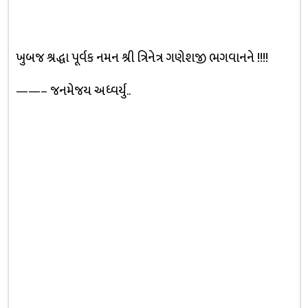
ખુબજ શ્રદ્ધા પૂર્વક નમન શ્રી ત્રિનેત્ર ગણેશજી ભગવાનને !!!!
——– જનમેજય અધ્વર્યુ..