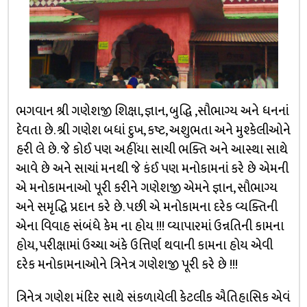
ભગવાન શ્રી ગણેશજી શિક્ષા, જ્ઞાન, બુદ્ધિ ,સૌભાગ્ય અને ધનનાં
દેવતા છે. શ્રી ગણેશ બધાં દુખ, કષ્ટ, અશુભતા અને મુશ્કેલીઓને
હરી લે છે. જે કોઈ પણ અહીંયા સાચી ભક્તિ અને આસ્થા સાથે
આવે છે અને સાચાં મનથી જે કંઈ પણ મનોકામનાં કરે છે એમની
એ મનોકામનાઓ પૂરી કરીને ગણેશજી એમને જ્ઞાન, સૌભાગ્ય
અને સમૃદ્ધિ પ્રદાન કરે છે. પછી એ મનોકામના દરેક વ્યક્તિની
એના વિવાહ સંબંધે કેમ ના હોય !!! વ્યાપારમાં ઉન્નતિની કામના
હોય, પરીક્ષામાં ઉચ્ચા અંકે ઉત્તિર્ણ થવાની કામના હોય એવી
દરેક મનોકામનાઓને ત્રિનેત્ર ગણેશજી પૂરી કરે છે !!!
ત્રિનેત્ર ગણેશ મંદિર સાથે સંકળાયેલી કેટલીક ઐતિહાસિક એવં