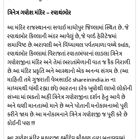
ત્રિનેત્ર ગણેશ મંદિર – રણથંભોર
આ મંદિર રાજસ્થાનના સવાઈ માધોપુર જિલ્લામાં સ્થિત છે.. જે
રણથંભોર કિલ્લાની અંદર આવેલું છે, જે વર્લ્ડ હેરિટેજમાં
સમાવિષ્ટ છે. અરાવલી અને વિંધ્યાચલ પર્વતમાળા વચ્ચે ક્યાંક,
રણથંભોર કિલ્લામાં વિરાજતાં રણતભંવરનાં લાડલા ત્રિનેત્ર
ગણેશજીના મંદિર અને તેમાં ભરાતાંમેળાની વાત જ કૈંક નિરાળી
છે. આ મંદિર પ્રકૃતિ અને આસ્થાનો એક અનન્ય સંગમ છે. (આ
માહિતી તમે ગુજરાતી વેબસાઈટ shareinindia.in ના
માધ્યમથી વાંચી રહ્યા છો) ભારતના દરેક ખૂણેથી લાખો લોકોની
સંખ્યા માં ભક્તો અહીં ત્રિનેત્ર ગણેશજીના દર્શન હેતુ આવે છે
અને ઘણી માનતાઓ માને છે અને પોતાની મનોકામનાઓ પૂરી
કરીને જાય છે. આ મનોકામનાને ત્રિનેત્ર ગણેશજી જ પૂરી કરે છે
કોઈની પણ !!!
આ ગણેશ મંદિર મહારાજા હમીદેવ ચૌહાણ દ્વારા બનાવવામાં