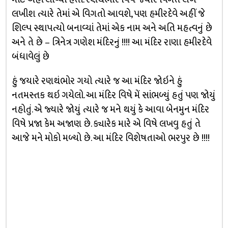
લખીશ ત્યારે તેમાં એ વિગતો આવશે, પણ હમીરદેવે અહીં જે
શિલ્પ સ્થાપત્યો બનાવ્યાં તેમાં એક નામ અને અતિ મહત્વનું છે
અને તે છે – ત્રિનેત્ર ગણેશ મંદિરનું !!!! આ મંદિર રાણા હમીરદેવે
બંધાવેલું છે
હું જયારે રણથંભોર ગયો ત્યારે જ આ મંદિર જોઇને હું
નતમસ્તક થઇ ગયેલો. આ મંદિર વિષે મેં સાંભળ્યું હતું પણ જોયું
નહોતું. એ જ્યારે જોયું ત્યારે જ મને થયું કે આવા બેનમુન મંદિર
વિષે પ્રજા કેમ અજાણ છે. ક્યારેક મારે એ વિષે લખવુ હતું તે
આજે મને મોકો મળ્યો છે. આ મંદિર વિશેષતાઓ ભરપુર છે !!!!