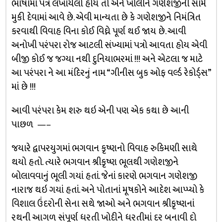
ભાષામાં પત્ર લખાયેલો હોય તો એને ખોલીને ગણેશજીની સામે
મુકી દેવામાં આવે છે. એવી માન્યતા છે કે ગણેશજીને નિમંત્રિત
કરવાથી વિવાહ વિના કોઈ વિઘ્ને પૂર્ણ થઈ જાય છે. આવી
અનોખી પરંપરા રોજ આટલી સંખ્યામાં પત્રો આવતા હોય એવી
બીજી કોઈ જ જગ્યા નથી દુનિયાભરમાં !!! અને એટલા જ માટે
આ પરંપરા ને આ મંદિરનું નામ “ગીનીસ બુક ઓફ વર્લ્ડ રેકોર્ડ્સ”
માં છે !!!
આવી પરંપરા કેમ શરુ થઇ એની પણ એક કથા છે આની
પાછળ —–
જયારે દ્વાપરયુગમાં ભગવાન કૃષ્ણનો વિવાહ રુકિમણી સાથે
થયો હતો. ત્યારે ભગવાન શ્રીકૃષ્ણ ભૂલથી ગણેશજીને
બોલાવવાનું ભૂલી ગયાં હતાં. જેનાં કારણે ભગવાન ગણેશજી
નારાજ થઇ ગયાં હતાં. અને પોતાનાં મૂષકોને આદેશ આપ્પ્યો કે
વિશાલ ઉંદરોની સેના સથે જાઓ અને ભગવાન શ્રીકૃષ્ણનાં
રથની આગળ સંપૂર્ણ ધરતી ખોદીને ધરતીમાં દર બનાવી દો