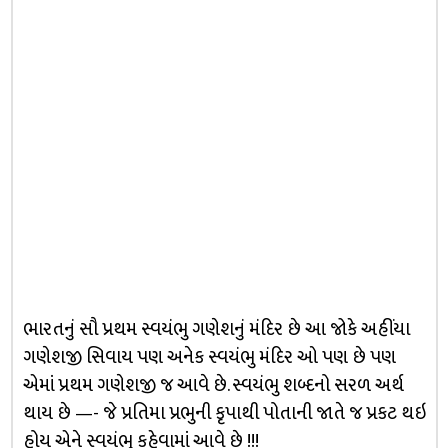
ભારતનું સૌ પ્રથમ સ્વયંભુ ગણેશનું મંદિર છે આ જોકે અહીંયા
ગણેશજી સિવાય પણ અનેક સ્વયંભુ મંદિર ઓ પણ છે પણ
એમાં પ્રથમ ગણેશજી જ આવે છે. સ્વયંભુ શબ્દનો સરળ અર્થ
થાય છે —- જે પ્રતિમા પ્રભુની કૃપાથી પોતાની જાતે જ પ્રકટ થઇ
હોય એને સ્વયંભુ કહેવામાં આવે છે !!!