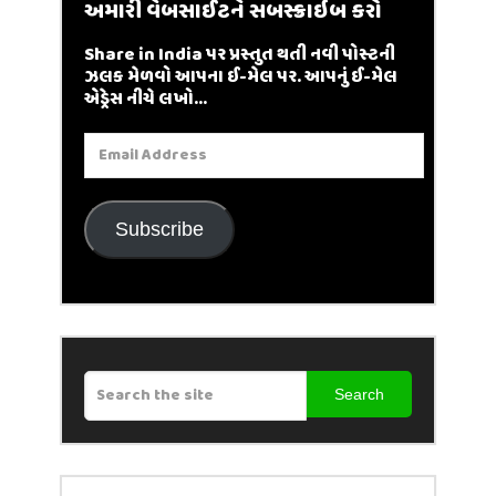
અમારી વેબસાઈટને સબસ્ક્રાઇબ કરો
Share in India પર પ્રસ્તુત થતી નવી પોસ્ટની
ઝલક મેળવો આપના ઈ-મેલ પર. આપનું ઈ-મેલ
એડ્રેસ નીચે લખો...
Email
Address
Subscribe
Search