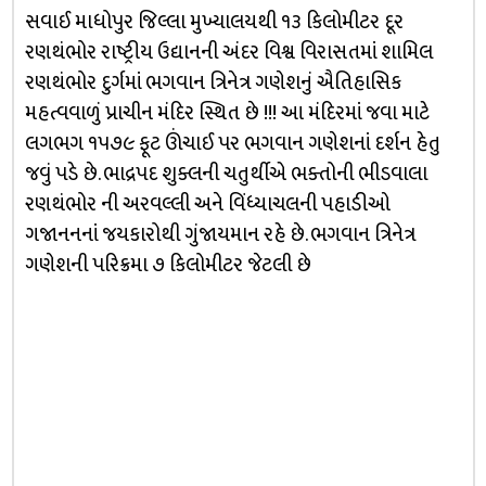
સવાઈ માધોપુર જિલ્લા મુખ્યાલયથી ૧૩ કિલોમીટર દૂર
રણથંભોર રાષ્ટ્રીય ઉદ્યાનની અંદર વિશ્વ વિરાસતમાં શામિલ
રણથંભોર દુર્ગમાં ભગવાન ત્રિનેત્ર ગણેશનું ઐતિહાસિક
મહત્વવાળું પ્રાચીન મંદિર સ્થિત છે !!! આ મંદિરમાં જવા માટે
લગભગ ૧૫૭૯ ફૂટ ઊંચાઈ પર ભગવાન ગણેશનાં દર્શન હેતુ
જવું પડે છે. ભાદ્રપદ શુક્લની ચતુર્થીએ ભક્તોની ભીડવાલા
રણથંભોર ની અરવલ્લી અને વિંધ્યાચલની પહાડીઓ
ગજાનનનાં જયકારોથી ગુંજાયમાન રહે છે. ભગવાન ત્રિનેત્ર
ગણેશની પરિક્રમા ૭ કિલોમીટર જેટલી છે