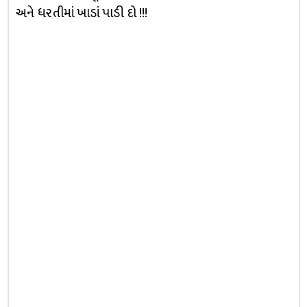
અને ધરતીમાં ખાડાં પાડી દો !!!