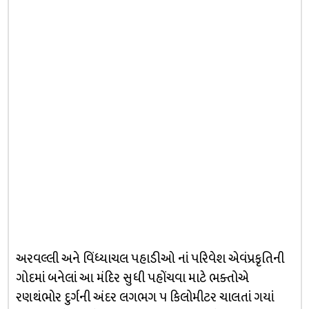
અરવલ્લી અને વિંધ્યાચલ પહાડીઓ નાં પરિવેશ એવંપ્રકૃતિની
ગોદમાં બનેલાં આ મંદિર સુધી પહોંચવા માટે ભક્તોએ
રણથંભોર દુર્ગની અંદર લગભગ ૫ કિલોમીટર ચાલતાં ગયાં