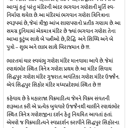
આવ્યું હતું પરંતુ મંદિરની અંદર ભગવાન ગણેશની મૂર્તિ સ્વ-
નિર્માણ થયેલ છે. આ મંદિરમાં ભગવાન ગણેશ ત્રિનિત્રાના
સ્વરૂપમાં છે, જેમાં ત્રીજી આંખ શાણપણનો પ્રતીક ગણાય છે. આ
સમગ્ર દુનિયામાં એકમાત્ર મંદિર છે જ્યાં ભગવાન ગણેશ તેના
આખા કુટુંબ સાથે બે પત્નીઓ છે, રિદ્ધિ અને સિધ્ધિ અને બે
પુત્રો – શુભ અને લાભ સાથે બિરાજમાન છે !!!.
ભારતમાં ચાર સ્વયંભુ ગણેશ મંદિર માનવામા આવે છે. જેમાં
રણથંભોર સ્થિત ત્રિનેત્ર ગણેશ પ્રથમ છે. આ મંદિર સિવાય
સિદ્ધપુર ગણેશ મંદિર ગુજરાત. અવંતિકા ગણેશ મંદિર ઉજ્જૈન.
એવં સિદ્ધપુર સિહોર મંદિર મધ્યપ્રદેશમાં સ્થિત છે !!!
કહેવાય છે કે મહારાજા વિક્રમાદિત્ય જેમને વિક્રમ સંવતની
શરૂઆત કરી એ પ્રત્યેક બુધવારે ઉજજૈનથી ચાલીને રણથંભોર
સ્થિત ત્રિનેત્ર ગણેશજીના દર્શન હેતુ નિયમિત આવતાં હતાં.
એમણે જ વિક્રમાદિત્યને સ્વપ્નદર્શન કરાવીને સિદ્ધપુર સિહોરના