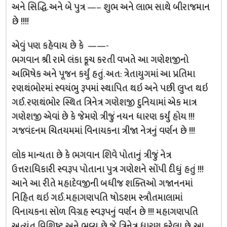
અને સિદ્ધિ. અને બે પુત્ર —– શુભ અને લાભ સાથે બીરાજમાન
છે !!!!
એવું પણ કહેવાય છે કે ——-
ભગવાન શ્રી રામે લંકા કૂચ કરતી વખતે આ ગણેશજીનો
અભિષેક અને પૂજન કર્યું હતું. અત: ત્રેતાયુગમાં આ પ્રતિમા
રણથંભોરમાં સ્વયંભુ રૂપમાં સ્થાપિત થઇ અને પછી લુપ્ત થઇ
ગઈ. રણથંભોર સ્થિત ત્રિનેત્ર ગણેશજી દુનિયામાં એક માત્ર
ગણેશજી એવાં છે કે જેમણે ત્રીજું નયન ધારણ કર્યું હોય !!!
ગજવંદનમ ચિતયમમાં વિનાયકના ત્રીજા નેત્રનું વર્ણન છે !!!
લોક માન્યતા છે કે ભગવાન શિવે પોતાનું ત્રીજું નેત્ર
ઉત્તરાધિકારી સ્વરૂપ પોતાના પુત્ર ગણેશને સોંપી દીધું હતું !!!
આને આ રીતે મહાદેવજીની બધીજ શક્તિઓ ગજાનનમાં
નિહિત થઇ ગઈ. મહાગણપતિ ષોડશમ સ્ત્રૌતમાલામાં
વિનાયકના સોળ વિગ્રહ સ્વરૂપનું વર્ણન છે !!! મહાગણપતિ
અત્યંત વિશિષ્ટ અને ભવ્ય છે જે ત્રિનેત્ર ધારણ કરેલા છે. આ