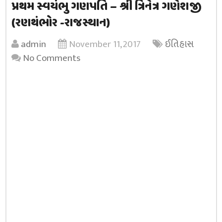
પ્રથમ સ્વયંભુ ગણપતિ – શ્રી ત્રિનેત્ર ગણેશજી
(રણથંભોર -રાજસ્થાન)
admin
November 11, 2017
ઈતિહાસ
No Comments