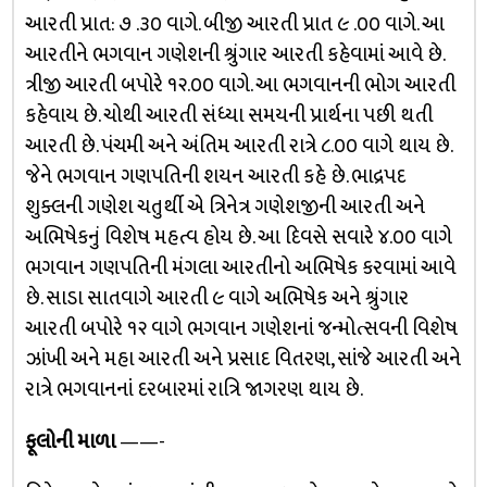
આરતી પ્રાત: ૭ .૩૦ વાગે. બીજી આરતી પ્રાત ૯ .૦૦ વાગે. આ
આરતીને ભગવાન ગણેશની શ્રુંગાર આરતી કહેવામાં આવે છે.
ત્રીજી આરતી બપોરે ૧૨.૦૦ વાગે. આ ભગવાનની ભોગ આરતી
કહેવાય છે. ચોથી આરતી સંધ્યા સમયની પ્રાર્થના પછી થતી
આરતી છે. પંચમી અને અંતિમ આરતી રાત્રે ૮.૦૦ વાગે થાય છે.
જેને ભગવાન ગણપતિની શયન આરતી કહે છે. ભાદ્રપદ
શુક્લની ગણેશ ચતુર્થી એ ત્રિનેત્ર ગણેશજીની આરતી અને
અભિષેકનું વિશેષ મહત્વ હોય છે. આ દિવસે સવારે ૪.૦૦ વાગે
ભગવાન ગણપતિની મંગલા આરતીનો અભિષેક કરવામાં આવે
છે. સાડા સાતવાગે આરતી ૯ વાગે અભિષેક અને શ્રુંગાર
આરતી બપોરે ૧૨ વાગે ભગવાન ગણેશનાં જન્મોત્સવની વિશેષ
ઝાંખી અને મહા આરતી અને પ્રસાદ વિતરણ, સાંજે આરતી અને
રાત્રે ભગવાનનાં દરબારમાં રાત્રિ જાગરણ થાય છે.
ફૂલોની માળા
——-