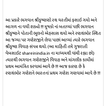
આ પ્રકારે ભગવાન શ્રીકૃષ્ણણો રથ ધરતીમાં ફસાઈ ગયો અને
આગળ ના વધી શક્યો !!! મૂષકો નાં બતાવ્યાં પછી ભગવાન
શ્રીકૃષ્ણને પોતાની ભૂલનો એહસાસ થયો અને રણથંભોર સ્થિત
આ જગ્યા પર ગણેશજીને લેવા પાછાં આવ્યાં ત્યારે ભગવાન
શ્રીકૃષ્ણ વિવાહ સંપન્ન થયો. (આ માહિતી તમે ગુજરાતી
વેબસાઈટ shareinindia.in ના માધ્યમથી વાંચી રહ્યા છો)
ત્યારથી ભગવાન ગણેશજીને વિવાહ અને માંગલીક કાર્યોમાં
પ્રથમ આમંત્રિત કરવામાં આવે છે !!! આજ કારણ છે કે
રણથંભોર ગણેશને ભારતનાં પ્રથમ ગણેશ ગણવામાં આવે છે !!!