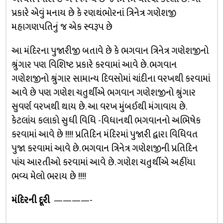
પ્રકારે એવું મનાય છે કે રણથંભોરનાં ત્રિનેત્ર ગણેશજી
મહાગણપતિનું જ એક સ્વરૂપ છે
આ મંદિરના પુજારીજી બતાવે છે કે ભગવાન ત્રિનેત્ર ગણેશજીનો
શ્રુંગાર પણ વિશિષ્ટ પ્રકારે કરવામાં આવે છે. ભગવાન
ગણેશજીનો શ્રુંગાર સામાન્ય દિવસોમાં ચાંદીના વરખથી કરવામાં
આવે છે પણ ગણેશ ચતુર્થીએ ભગવાન ગણેશજીનો શ્રુંગાર
સુવર્ણ વરખથી થાય છે. આ વરખ મુંબઈથી મંગાવાય છે.
કેટલાંય કલાકો સુધી વિધિ -વિધાનથી ભગવાનનો અભિષેક
કરવામાં આવે છે !!!! પ્રતિદિન મંદિરમાં પુજારી દ્વારા વિધિવત
પુજા કરવામાં આવે છે. ભગવાન ત્રિનેત્ર ગણેશજીની પ્રતિદિન
પાંચ આરતીઓ કરવામાં આવે છે. ગણેશ ચતુર્થીએ અહીંયા
ભવ્ય મેલો ભરાય છે !!!!
મંદિરની દૂરી
————-