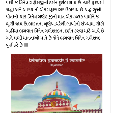
પછી જ ત્રિનેત્ર ગણેશજીનાં દર્શન દુર્લભ થાય છે. ત્યારે હૃદયમાં
શ્રદ્ધા અને આસ્થાનો એક મહાસાગર ઉભરાય છે. શ્રદ્ધાળુઓ
પોતાનો થાક ત્રિનેત્ર ગણેશજીની માત્ર એક ઝલક પામીને જ
ભૂલી જાય છે. ભારતના ખૂણેખાંચરેથી લાખોની સંખ્યામાં લોકો
અહીંયા ભગવાન ત્રિનેત્ર ગણેશજીના દર્શન કરવા માટે આવે છે
અને ઘણી માનતાઓ માને છે જેને ભગવાન ત્રિનેત્ર ગણેશજી
પૂર્ણ કરે છે !!!!