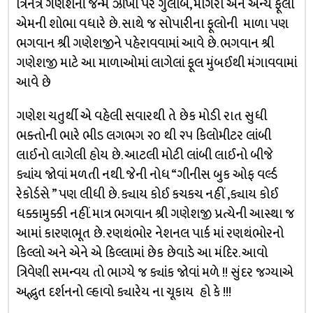
ત્રિનેત્ર ગણેશનાં જન્મ ઝાંખી પર ગુલાબ, મોગરા અને અન્ય ફૂલો
એમની શોભા વધારે છે. સાથે જ સોપારીના ફૂલોની માળા પણ
ભગવાન શ્રી ગણેશજીને પહેરાવવામાં આવે છે. ભગવાન શ્રી
ગણેશજી માટે આ માળાઓમાં લાગેલાં ફૂલ મુંબઈથી મંગાવવામાં
આવે છે
ગણેશ ચતુર્થી એ વહેલી સવારથી તે છેક મોડી રાત સુધી
ભક્તોની ભારે ભીડ લગભગ ૨૦ થી ૨૫ કિલોમીટર લાંબી
લાઈનો લાગેલી હોય છે. આટલી મોટી લાંબી લાઈનો બીજે
ક્યાંય જોવાં મળતી નથી. જેની નોધ “ગીનીસ બુક ઓફ વર્લ્ડ
રેકોર્ડસે ” પણ લીધી છે. ક્યાય કોઈ કચકચ નહીં ,ક્યાય કોઈ
ધક્કામુક્કી નહીં. માત્ર ભગવાન શ્રી ગણેશજી પ્રત્યેની આસ્થા જ
આમાં કારણભૂત છે. રણથંભોર નેશનલ પાર્ક માં રણથંભોરનો
કિલ્લો અને એને એ કિલ્લામાં છેક છેવાડે આ મંદિર. આવો
ત્રિવેણી સમન્વય તો ભાગ્યે જ ક્યાંક જોવાં મળે !! સુંદર જગ્યાએ
અદ્ભુત દર્શનનો લ્હાવો ક્યારેય ના ચૂકાય હો કે !!!