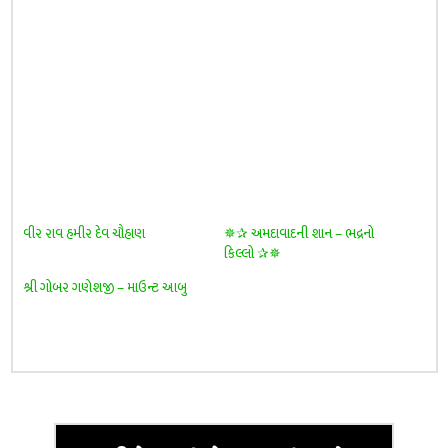
વીર રાવ હમીર દેવ ચૌહાણ
✵✰ અમદાવાદની શાન – ભદ્રનો
કિલ્લો ✰✵
શ્રી ગોબર ગણેશજી – માઉન્ટ આબુ