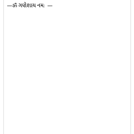
—ॐ ગણેશાય નમ: —