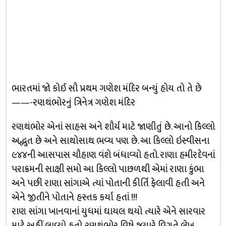
ભારતમાં જો કોઈ સૌ પ્રથમ ગણેશ મંદિર બન્યું હોય તો તે છે
——-રણથંભોરનું ત્રિનેત્ર ગણેશ મંદિર
રણથંભોર એનાં સાહસ અને શૌર્ય માટે જાણીતું છે. આનો કિલ્લો
અદ્ભુત છે અને સાથોસાથ ભવ્ય પણ છે. આ કિલ્લો ઇસ્વીસના
૯૪૪ની આસપાસ ચૌહાણ વંશે બંધાવ્યો હતો. રાણા હમીરદેવનાં
પરાક્રમની સાક્ષી સમો આ કિલ્લો પાછળથી એમાં રાણા કુંભા
અને પછી રાણા સાંગાએ ત્યાં પોતાની કીર્તિ ફેલાવી હતી અને
એને જીતીને પોતાને હસ્તક કર્યા હતાં !!!
રાણ સાંગા ખાનવાનાં યુધમાં ઘાયલ થયો ત્યારે એને સારવાર
માટે અહીં લાવ્યો હતો. રણથંભોર વિષે જયારે વિગતે લેખ