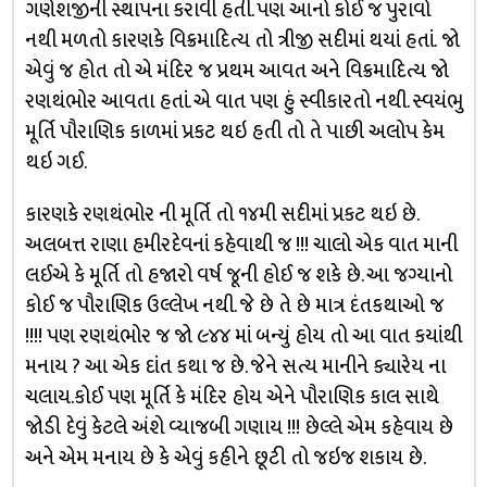
ગણેશજીની સ્થાપના કરાવી હતી. પણ આનો કોઈ જ પુરાવો
નથી મળતો કારણકે વિક્રમાદિત્ય તો ત્રીજી સદીમાં થયાં હતાં. જો
એવું જ હોત તો એ મંદિર જ પ્રથમ આવત અને વિક્રમાદિત્ય જો
રણથંભોર આવતા હતાં. એ વાત પણ હું સ્વીકારતો નથી. સ્વયંભુ
મૂર્તિ પૌરાણિક કાળમાં પ્રકટ થઇ હતી તો તે પાછી અલોપ કેમ
થઇ ગઈ.
કારણકે રણથંભોર ની મૂર્તિ તો ૧૪મી સદીમાં પ્રકટ થઇ છે.
અલબત્ત રાણા હમીરદેવનાં કહેવાથી જ !!! ચાલો એક વાત માની
લઈએ કે મૂર્તિ તો હજારો વર્ષ જૂની હોઈ જ શકે છે. આ જગ્યાનો
કોઈ જ પૌરાણિક ઉલ્લેખ નથી. જે છે તે છે માત્ર દંતકથાઓ જ
!!!! પણ રણથંભોર જ જો ૯૪૪ માં બન્યું હોય તો આ વાત કયાંથી
મનાય ? આ એક દાંત કથા જ છે. જેને સત્ય માનીને ક્યારેય ના
ચલાય.કોઈ પણ મૂર્તિ કે મંદિર હોય એને પૌરાણિક કાલ સાથે
જોડી દેવું કેટલે અંશે વ્યાજબી ગણાય !!! છેલ્લે એમ કહેવાય છે
અને એમ મનાય છે કે એવું કહીને છૂટી તો જઇજ શકાય છે.