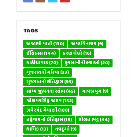
TAGS
અજાણી વાતો
(130)
અષ્ટવિનાયક
(9)
ઈતિહાસ
(144)
કરણ ઘેલો
(16)
કાઠીયાવાડ
(70)
કુરબાનીની કથાઓ
(20)
ગુજરાતની ગરિમા
(33)
ગુજરાતનો ઇતિહાસ
(93)
ગ્રામ્ય જીવનના સ્તંભ
(45)
ચાવડાયુગ
(9)
જોરાવરસિંહ જાદવ
(132)
ઝવેરચંદ મેઘાણી
(180)
તહેવાર નો ઇતિહાસ
(13)
દોલત ભટ્ટ
(44)
ધાર્મિક
(13)
નવદુર્ગા
(9)