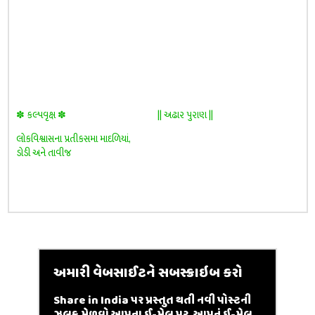
✽ કલ્પવૃક્ષ ✽
|| અઢાર પુરાણ ||
લોકવિશ્વાસના પ્રતીકસમા માદળિયાં,
ડોડી અને તાવીજ
અમારી વેબસાઈટને સબસ્ક્રાઇબ કરો
Share in India પર પ્રસ્તુત થતી નવી પોસ્ટની