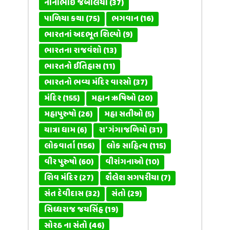
નાનાભાઈ જેબલિયા
(37)
પાળિયા કથા
(75)
ભગવાન
(16)
ભારતનાં અદભૂત શિલ્પો
(9)
ભારતના રાજવંશો
(13)
ભારતનો ઈતિહાસ
(11)
ભારતનો ભવ્ય મંદિર વારસો
(37)
મંદિર
(155)
મહાન ઋષિઓ
(20)
મહાપુરુષો
(26)
મહા સતીઓ
(5)
યાત્રા ધામ
(6)
રા' ગંગાજળિયો
(31)
લોકવાર્તા
(156)
લોક સાહિત્ય
(115)
વીર પુરુષો
(60)
વીરાંગનાઓ
(10)
શિવ મંદિર
(27)
શૈલેશ સગપરીયા
(7)
સંત દેવીદાસ
(32)
સંતો
(29)
સિધ્ધરાજ જયસિંહ
(19)
સોરઠ ના સંતો
(46)