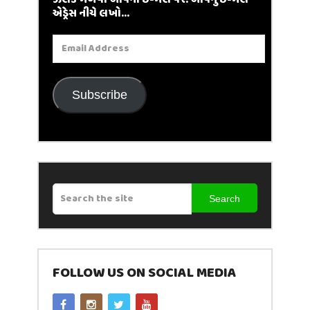
ઝલક મેળવો આપના ઈ-મેલ પર. આપનું ઈ-મેલ
એડ્રેસ નીચે લખો...
Email
Address
Subscribe
Search
FOLLOW US ON SOCIAL MEDIA