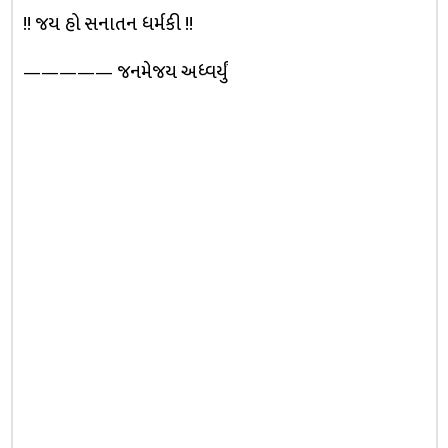
!! જય હો સનાતન ધર્મકી !!
————— જનમેજય અધ્વર્યું