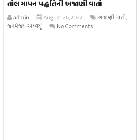
તોલ માપન પદ્ધતિની અજાણી વાતો
admin
August 26, 2022
અજાણી વાતો
,
જનમેજય અધ્વર્યુ
No Comments