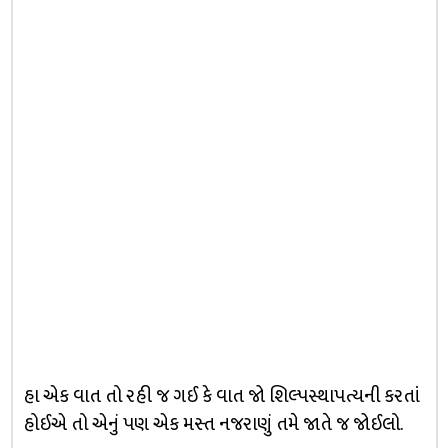
હા એક વાત તો રહી જ ગઈ કે વાત જો શિલ્પસ્થાપત્યની કરતાં
હોઈએ તો એનું પણ એક મસ્ત નજરાણું તમે જાતે જ જોઈલો.