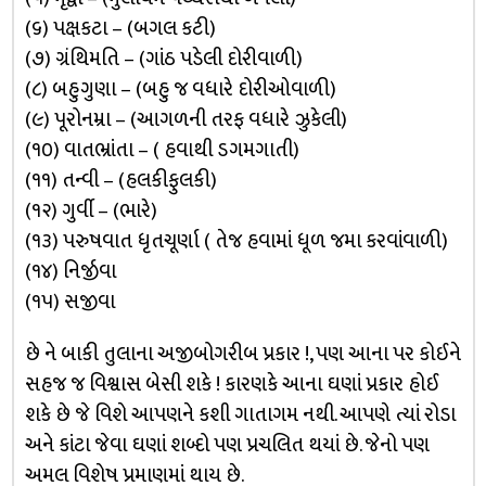
(૬) પક્ષકટા – (બગલ કટી)
(૭) ગ્રંથિમતિ – (ગાંઠ પડેલી દોરીવાળી)
(૮) બહુગુણા – (બહુ જ વધારે દોરીઓવાળી)
(૯) પૂરોનમ્રા – (આગળની તરફ વધારે ઝુકેલી)
(૧૦) વાતભ્રાંતા – ( હવાથી ડગમગાતી)
(૧૧) તન્વી – (હલકીફુલકી)
(૧૨) ગુર્વી – (ભારે)
(૧૩) પરુષવાત ધૃતચૂર્ણા ( તેજ હવામાં ધૂળ જમા કરવાંવાળી)
(૧૪) નિર્જીવા
(૧૫) સજીવા
છે ને બાકી તુલાના અજીબોગરીબ પ્રકાર !, પણ આના પર કોઈને
સહજ જ વિશ્વાસ બેસી શકે ! કારણકે આના ઘણાં પ્રકાર હોઈ
શકે છે જે વિશે આપણને કશી ગાતાગમ નથી. આપણે ત્યાં રોડા
અને કાંટા જેવા ઘણાં શબ્દો પણ પ્રચલિત થયાં છે. જેનો પણ
અમલ વિશેષ પ્રમાણમાં થાય છે.