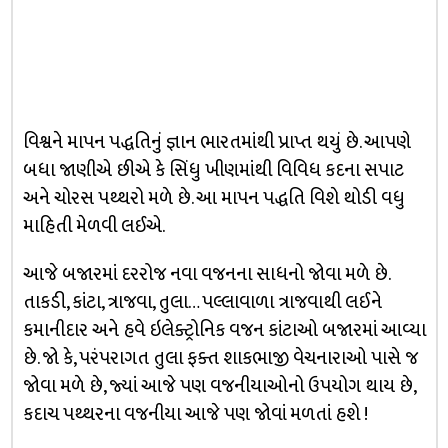
વિશ્વને માપન પદ્ધતિનું જ્ઞાન ભારતમાંથી પ્રાપ્ત થયું છે. આપણે
બધા જાણીએ છીએ કે સિંધુ ખીણમાંથી વિવિધ કદના સપાટ
અને ચોરસ પથ્થરો મળે છે. આ માપન પદ્ધતિ વિશે થોડી વધુ
માહિતી મેળવી લઈએ.
આજે બજારમાં દરરોજ નવા વજનના સાધનો જોવા મળે છે.
તાકડી, કાંટા, ત્રાજવા, તુલા… પલ્લાવાળા ત્રાજવાથી લઈને
કમાનીદાર અને હવે ઇલેક્ટ્રોનિક વજન કાંટાઓ બજારમાં આવ્યા
છે. જો કે, પરંપરાગત તુલા ફક્ત શાકભાજી વેચનારાઓ પાસે જ
જોવા મળે છે, જ્યાં આજે પણ વજનીયાઓનો ઉપયોગ થાય છે,
કદાચ પથ્થરના વજનીયા આજે પણ જોવાં મળતાં હશે !