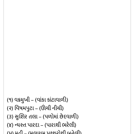
(૧) વક્રમુખી – (વાંકા કાંટાવાળી)
(૨) વિષમપુટા – (ઊંચી નીચી)
(૩) સુશિર તલા – (પળોમાં છેદવાળી)
(૪) ન્યસ્ત પારદા – (પારાથી ભરેલી)
(૫) મૃદ્વી – (મુલાયમ પથ્થરોથી બનેલી)