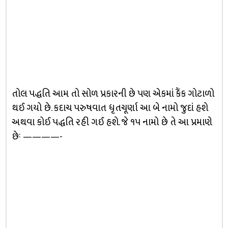
તોલ પદ્ધતિ આમ તો સોળ પ્રકારની છે પણ એકમાં કૈંક ગોટાળો
થઈ ગયો છે. કદાચ પરુષવાત ધૃતચૂર્ણા આ બે નામો જુદાં હશે
અથવા કોઈ પદ્ધતિ રહી ગઈ હશે. જે ૧૫ નામો છે તે આ પ્રમાણે
છેઃ ————-