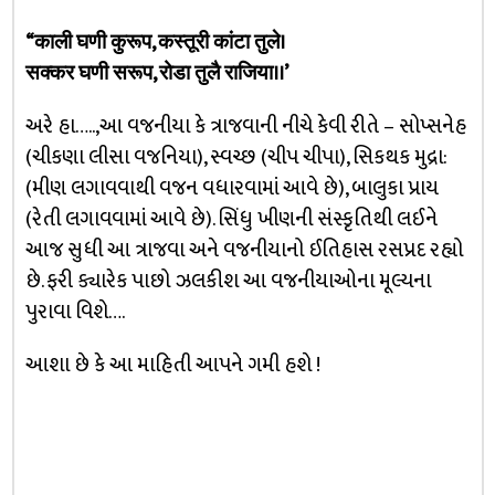
“काली घणी कुरूप, कस्‍तूरी कांटा तुले।
सक्‍कर घणी सरूप, रोडा तुलै राजिया।।’
અરે હા…..,આ વજનીયા કે ત્રાજવાની નીચે કેવી રીતે – સોપ્સનેહ
(ચીકણા લીસા વજનિયા), સ્વચ્છ (ચીપ ચીપા), સિકથક મુદ્રા:
(મીણ લગાવવાથી વજન વધારવામાં આવે છે), બાલુકા પ્રાય
(રેતી લગાવવામાં આવે છે). સિંધુ ખીણની સંસ્કૃતિથી લઈને
આજ સુધી આ ત્રાજવા અને વજનીયાનો ઈતિહાસ રસપ્રદ રહ્યો
છે. ફરી ક્યારેક પાછો ઝલકીશ આ વજનીયાઓના મૂલ્યના
પુરાવા વિશે….
આશા છે કે આ માહિતી આપને ગમી હશે !