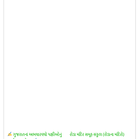
ગુજરાતનાં અભયારણ્યો પક્ષીઓનું
રોડા મંદિર સમૂહ સંકુલ (રોડાના મંદિરો)