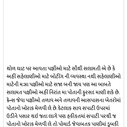
થોળ ઘાટ પર આવતા પક્ષીઓ માટે સૌથી સલામતી એ છે કે
અહીં સહેલાણીઓ માટે બોટીંગ ની વ્યવસ્થા નથી. સહેલાણીઓ
માટેની મઝા પક્ષીઓ માટે સજા બની જાય પણ આ બાબતે
સલામત પક્ષીઓ અહીં નિરાંત મા પોતાની ફુરસદ માણી શકે છે.
ક્રેન્સ જેવા પક્ષીઓ તળાવ અને તળાવની આસપાસના ખેતરોમાં
પોતાનો ખોરાક મેળવી લે છે. કેટલાક સાવ સપાટી ઉપરમાં
ઉડીને પસાર થઇ જતા લાગે પણ હકીકતમાં સપાટી પરથી જ
પોતાનો ખોરાક મેળવી લે તો પોચાર્ડ જેવાબતક પાણીમાં ડૂબકી