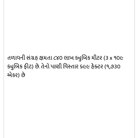
તળાવની સંગ્રહ ક્ષમતા ૮૪૦ લાખ ક્યુબિક મીટર ‍‍(૩ x ૧૦૯
ક્યુબિક ફીટ) છે. તેનો પાણી વિસ્તાર ૬૯૯ હેક્ટર (૧,૭૩૦
એકર) છે