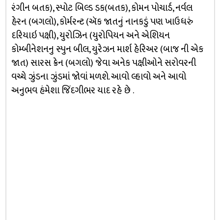
રંગીન બતક), સ્પોટ બિલ્ડ ડક(બતક), કોમન પોચાર્ડ, નર્વલ
હેરન (બગલો), કોર્મરન્ટ (ઍક જાતનું નાનકડું પણ ખાઉધરું
દરિયાઇ પક્ષી), યુરોઝિન (યુરોપિયન અને એશિયન
કોમ્બીનેશનનુ સ્પુન બીલ, યુરેઝન માર્શ હેરિઅર (બાજ ની એક
જાત) સારસ ક્રેન (બગલો) જેવા અનેક પક્ષીઓને સરોવરની
વચ્ચે ઝુંડના ઝુંડમાં જોવાં મળશે. આવો લ્હાવો અને આવો
અનુભવ હંમેશા જિંદગીભર યાદ રહે છે .