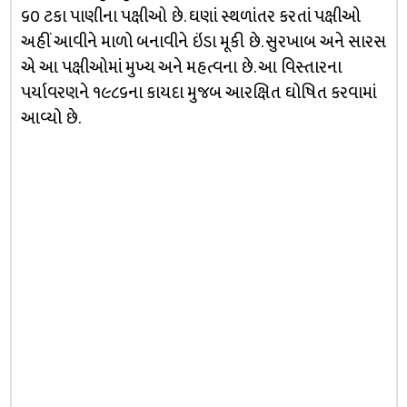
૬૦ ટકા પાણીના પક્ષીઓ છે. ઘણાં સ્થળાંતર કરતાં પક્ષીઓ
અહીં આવીને માળો બનાવીને ઇંડા મૂકી છે. સુરખાબ અને સારસ
એ આ પક્ષીઓમાં મુખ્ય અને મહત્વના છે. આ વિસ્તારના
પર્યાવરણને ૧૯૮૬ના કાયદા મુજબ આરક્ષિત ઘોષિત કરવામાં
આવ્યો છે.