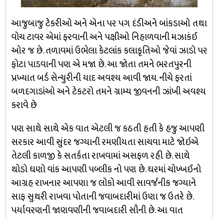
આજુબાજુ ટેકરીઓ અને એના પર પગ દંડીઅને બાંકડાઓ તથા
વોચ ટાવર એમાં ફરવાની અને પક્ષીઓ નિહાળવાની મઝાકંઈ
ઓર જ છે. તળાવમાં ઉભેલા કેટલાંક કલાકૃતિઓ જેવાં ઝાડો પર
ફોટા પાડવાની પણ એ મજા છે. આ જોતા તમને ભરતપુરની
પ્રખ્યાત બર્ડ સેન્ચુરીની યાદ અવશ્ય આવી જાય. નીચે ફરતાં
બળદગાડાંઓ અને ટેકટરો તમને ગ્રામ્ય જીવનની ઝાંખી અવશ્ય
કરાવે છે
પણ સાથે સાથે એક વાત એટલી જ કઠતી હતી કે હજુ આપણી
સરકાર આવી સુંદર જગ્યાની રમણીયતા સાચવા માટે જોઇએ
તેટલી કાળજી કે સતર્કતા રાખવામાં અસફળ રહી છે. સાથે
થોડો ઘણો વાંક આપણી પબ્લીક નો પણ છે. ઘરમાં ચોખ્ખઈનો
આગ્રહ રાખનાર આપણા જ લોકો આવી સાવર્જનીક જગ્યાને
સાફ સુથરી રાખવા પોતાની જવાબદારીમાં ઉણા જ ઉતરે છે.
પર્યાવરણની જાણવણીની જવાબદારી સૌની છે. આ વાત