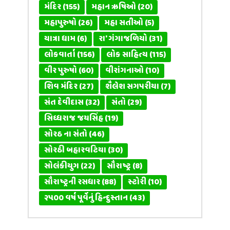
મંદિર
(155)
મહાન ઋષિઓ
(20)
મહાપુરુષો
(26)
મહા સતીઓ
(5)
યાત્રા ધામ
(6)
રા' ગંગાજળિયો
(31)
લોકવાર્તા
(156)
લોક સાહિત્ય
(115)
વીર પુરુષો
(60)
વીરાંગનાઓ
(10)
શિવ મંદિર
(27)
શૈલેશ સગપરીયા
(7)
સંત દેવીદાસ
(32)
સંતો
(29)
સિધ્ધરાજ જયસિંહ
(19)
સોરઠ ના સંતો
(46)
સોરઠી બહારવટિયા
(30)
સોલંકીયુગ
(22)
સૌરાષ્ટ્ર
(8)
સૌરાષ્ટ્રની રસધાર
(88)
સ્ટોરી
(10)
૨૫૦૦ વર્ષ પૂર્વેનું હિન્દુસ્તાન
(43)