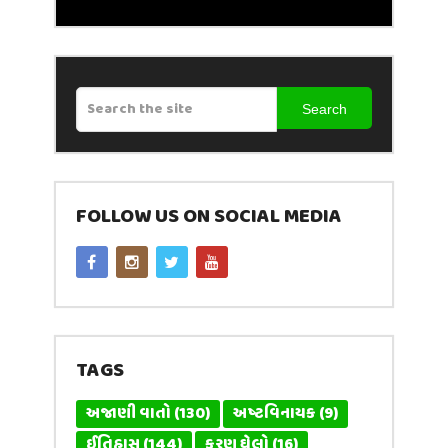
Search
FOLLOW US ON SOCIAL MEDIA
TAGS
અજાણી વાતો
(130)
અષ્ટવિનાયક
(9)
ઈતિહાસ
(144)
કરણ ઘેલો
(16)