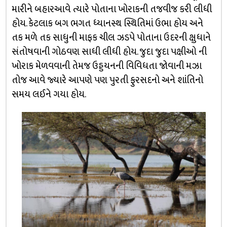
મારીને બહારઆવે ત્યારે પોતાના ખોરાકની તજવીજ કરી લીધી
હોય. કેટલાક બગ ભગત ધ્યાનસ્થ સ્થિતિમાં ઉભા હોય અને
તક મળે તક સાધુની માફક ચીલ ઝડપે પોતાના ઉદરની ક્ષુધાને
સંતોષવાની ગોઠવણ સાધી લીધી હોય. જુદા જુદા પક્ષીઓ ની
ખોરાક મેળવવાની તેમજ ઉડ્ડયનની વિવિધતા જોવાની મઝા
તોજ આવે જ્યારે આપણે પણ પુરતી ફુરસદનો અને શાંતિનો
સમય લઈને ગયા હોય.