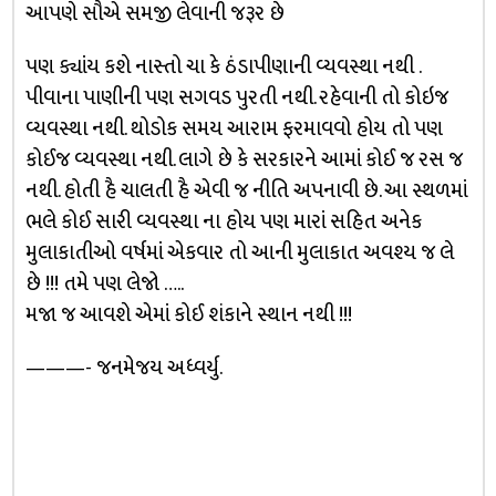
આપણે સૌએ સમજી લેવાની જરૂર છે
પણ ક્યાંય કશે નાસ્તો ચા કે ઠંડાપીણાની વ્યવસ્થા નથી .
પીવાના પાણીની પણ સગવડ પુરતી નથી. રહેવાની તો કોઇજ
વ્યવસ્થા નથી. થોડોક સમય આરામ ફરમાવવો હોય તો પણ
કોઈજ વ્યવસ્થા નથી. લાગે છે કે સરકારને આમાં કોઈ જ રસ જ
નથી. હોતી હૈ ચાલતી હૈ એવી જ નીતિ અપનાવી છે. આ સ્થળમાં
ભલે કોઈ સારી વ્યવસ્થા ના હોય પણ મારાં સહિત અનેક
મુલાકાતીઓ વર્ષમાં એકવાર તો આની મુલાકાત અવશ્ય જ લે
છે !!! તમે પણ લેજો …..
મજા જ આવશે એમાં કોઈ શંકાને સ્થાન નથી !!!
———- જનમેજય અધ્વર્યુ.