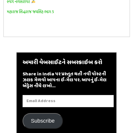
સ્વર્ગ નળસરોવર
મહારાજ સિદ્ધરાજ જયસિંહ ભાગ 5
અમારી વેબસાઈટને સબસ્ક્રાઇબ કરો
Share in India પર પ્રસ્તુત થતી નવી પોસ્ટની
ઝલક મેળવો આપના ઈ-મેલ પર. આપનું ઈ-મેલ
એડ્રેસ નીચે લખો...
Email
Address
Subscribe