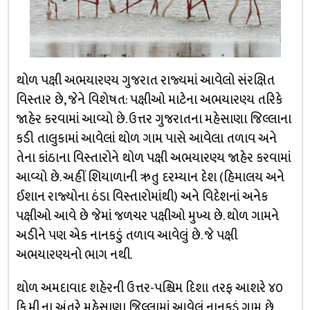
થોળ પક્ષી અભયારણ્ય ગુજરાત રાજ્યમાં આવેલો સંરક્ષિત
વિસ્તાર છે, જેને વિશેષત: પક્ષીઓ માટેના અભયારણ્ય તરિકે
જાહેર કરવામાં આવ્યો છે. ઉત્તર ગુજરાતના મહેસાણા જિલ્લાના
કડી તાલુકામાં આવેલાં થોળ ગામ પાસે આવેલા તળાવ અને
તેના કાંઠાના વિસ્તારોને થોળ પક્ષી અભયારણ્ય જાહેર કરવામાં
આવ્યો છે. અહીં શિયાળાની ઋતુ દરમ્યાન દેશ (હિમાલય અને
ઈશાન રાજ્યોના ઠંડા વિસ્તારોમાંથી) અને વિદેશનાં અનેક
પક્ષીઓ આવે છે જેમાં જળચર પક્ષીઓ મુખ્ય છે. થોળ ગામને
અડીને પણ એક નાનકડું તળાવ આવેલું છે. જે પક્ષી
અભયારણ્યનો ભાગ નથી.
થોળ અમદાવાદ શહેરની ઉત્તર-પશ્ચિમ દિશા તરફ આશરે ૪૦
કિ.મી.ના અંતરે મહેસાણા જિલ્લામાં આવેલું નાનકડું ગામ છે.