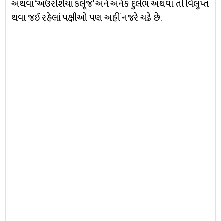
અથવા ‘અઉરશિયાં કર્લૂજ’ અને અનેક દુર્લભ અથવા તો વિલુપ્ત
થવા જઈ રહેલાં પક્ષીઓ પણ અહીં નજરે ચઢે છે.