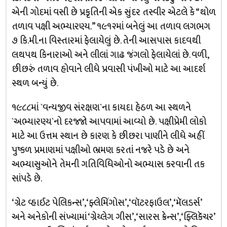
એની ગોદમાં વસી છે પ્રકૃતિની એક સુંદર તસ્વીર એટલે કે “થોળ
તળાવ પક્ષી અભ્યારણ્ય.” ૧૯૧૨માં બનેલું આ તળાવ લગભગ
૭ કિ.મી.ના વિસ્તારમાં ફેલાયેલું છે. તેની આસપાસ કાદવથી
લથપથ કિનારાઓ અને લીલાં ગાઢ જંગલો ફેલાયેલાં છે. વળી,
છીછરું તળાવ હોવાને લીધે પ્રવાસી પંખીઓ માટે આ આદર્શ
સ્થળ બન્યું છે.
૧૯૮૮માં `વન્યજીવ સંરક્ષણ`ના કાયદા હેઠળ આ સ્થળને
`અભ્યારણ્ય`નો દરજ્જો આપવામાં આવ્યો છે. પક્ષીપ્રેમી લોકો
માટે આ ઉત્તમ સ્થાન છે કારણ કે છીછરા પાણીને લીધે અહીં
પુષ્કળ પ્રમાણમાં પક્ષીઓ ભ્રમણ કરતાં નજરે પડે છે અને
અભ્યાસુઓને તેમની ગતિવિધિઓનો અભ્યાસ કરવાની તક
સાંપડે છે.
‘ગ્રેટ વ્હાઈટ પેલિકન્સ’, ‘ફ્લેમિંગોસ’, ‘વૉટરફાઉલ’, ‘મૅલડર્સ’
અને અનેકોની સંખ્યામાં ‘ગ્રેય્લેગ ગીસ’, ‘સારસ ક્રેન્સ’, ‘ફ્લિકૅચર’