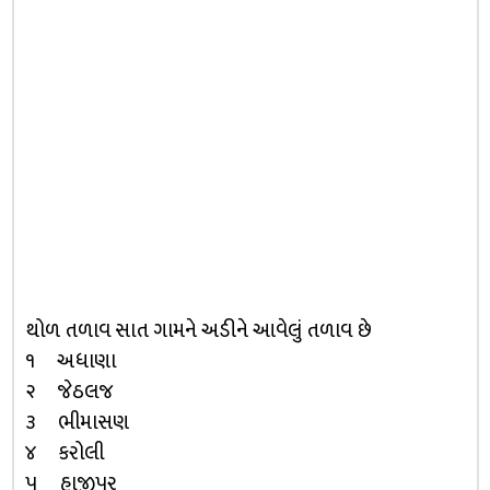
થોળ તળાવ સાત ગામને અડીને આવેલું તળાવ છે
૧ અધાણા
૨ જેઠલજ
૩ ભીમાસણ
૪ કરોલી
૫ હાજીપુર