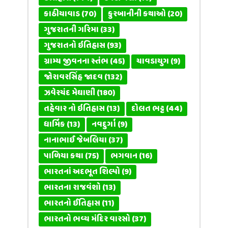
કાઠીયાવાડ
(70)
કુરબાનીની કથાઓ
(20)
ગુજરાતની ગરિમા
(33)
ગુજરાતનો ઇતિહાસ
(93)
ગ્રામ્ય જીવનના સ્તંભ
(45)
ચાવડાયુગ
(9)
જોરાવરસિંહ જાદવ
(132)
ઝવેરચંદ મેઘાણી
(180)
તહેવાર નો ઇતિહાસ
(13)
દોલત ભટ્ટ
(44)
ધાર્મિક
(13)
નવદુર્ગા
(9)
નાનાભાઈ જેબલિયા
(37)
પાળિયા કથા
(75)
ભગવાન
(16)
ભારતનાં અદભૂત શિલ્પો
(9)
ભારતના રાજવંશો
(13)
ભારતનો ઈતિહાસ
(11)
ભારતનો ભવ્ય મંદિર વારસો
(37)