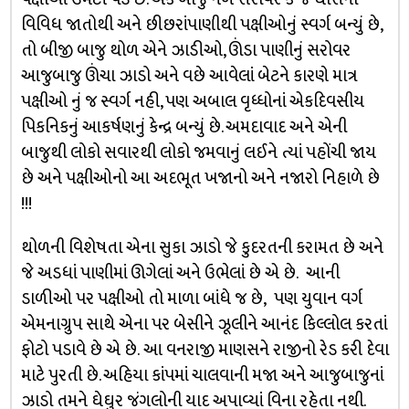
વિવિધ જાતોથી અને છીછરાંપાણીથી પક્ષીઓનું સ્વર્ગ બન્યું છે,
તો બીજી બાજુ થોળ એને ઝાડીઓ, ઊંડા પાણીનું સરોવર
આજુબાજુ ઊંચા ઝાડો અને વછે આવેલાં બેટને કારણે માત્ર
પક્ષીઓ નું જ સ્વર્ગ નહી, પણ અબાલ વૃધ્ધોનાં એકદિવસીય
પિકનિકનું આકર્ષણનું કેન્દ્ર બન્યું છે. અમદાવાદ અને એની
બાજુથી લોકો સવારથી લોકો જમવાનું લઈને ત્યાં પહોંચી જાય
છે અને પક્ષીઓનો આ અદભૂત ખજાનો અને નજારો નિહાળે છે
!!!
થોળની વિશેષતા એના સુકા ઝાડો જે કુદરતની કરામત છે અને
જે અડધાં પાણીમાં ઊગેલાં અને ઉભેલાં છે એ છે. આની
ડાળીઓ પર પક્ષીઓ તો માળા બાંધે જ છે, પણ યુવાન વર્ગ
એમનાગ્રુપ સાથે એના પર બેસીને ઝૂલીને આનંદ કિલ્લોલ કરતાં
ફોટો પડાવે છે એ છે. આ વનરાજી માણસને રાજીનો રેડ કરી દેવા
માટે પુરતી છે. અહિયા કાંપમાં ચાલવાની મજા અને આજુબાજુનાં
ઝાડો તમને ઘેઘુર જંગલોની યાદ અપાવ્યાં વિના રહેતા નથી.