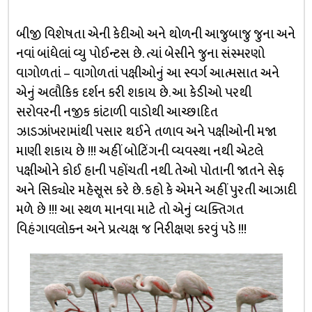
બીજી વિશેષતા એની કેદીઓ અને થોળની આજુબાજુ જુના અને
નવાં બાંધેલાં વ્યુ પોઈન્ટસ છે. ત્યાં બેસીને જુના સંસ્મરણો
વાગોળતાં – વાગોળતાં પક્ષીઓનું આ સ્વર્ગ આત્મસાત અને
એનું અલૌકિક દર્શન કરી શકાય છે. આ કેડીઓ પરથી
સરોવરની નજીક કાંટાળી વાડોથી આચ્છાદિત
ઝાડઝાંખરામાંથી પસાર થઈને તળાવ અને પક્ષીઓની મજા
માણી શકાય છે !!! અહીં બોટિંગની વ્યવસ્થા નથી એટલે
પક્ષીઓને કોઈ હાની પહોંચતી નથી. તેઓ પોતાની જાતને સેફ
અને સિક્યોર મહેસૂસ કરે છે. કહો કે એમને અહીં પુરતી આઝાદી
મળે છે !!! આ સ્થળ માનવા માટે તો એનું વ્યક્તિગત
વિહંગાવલોક્ન અને પ્રત્યક્ષ જ નિરીક્ષણ કરવું પડે !!!