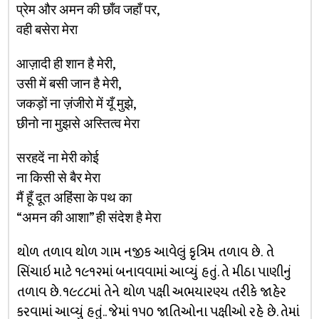
प्रेम और अमन की छाँव जहाँ पर,
वही बसेरा मेरा
आज़ादी ही शान है मेरी,
उसी में बसी जान है मेरी,
जकड़ों ना ज़ंजीरो में यूँ मुझे,
छीनो ना मुझसे अस्तित्व मेरा
सरहदें ना मेरी कोई
ना किसी से बैर मेरा
मैं हूँ दूत अहिंसा के पथ का
“अमन की आशा” ही संदेश है मेरा
થોળ તળાવ થોળ ગામ નજીક આવેલું કૃત્રિમ તળાવ છે. તે
સિંચાઇ માટે ૧૯૧૨માં બનાવવામાં આવ્યું હતું. તે મીઠા પાણીનું
તળાવ છે. ૧૯૮૮માં તેને થોળ પક્ષી અભયારણ્ય તરીકે જાહેર
કરવામાં આવ્યું હતું.. જેમાં ૧૫૦ જાતિઓના પક્ષીઓ રહે છે. તેમાં