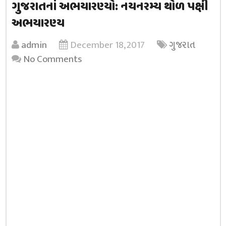
ગુજરાતનાં અભયારણ્યો: નયનરમ્ય થોળ પક્ષી
અભયારણ્ય
admin
December 18, 2017
ગુજરાત
No Comments