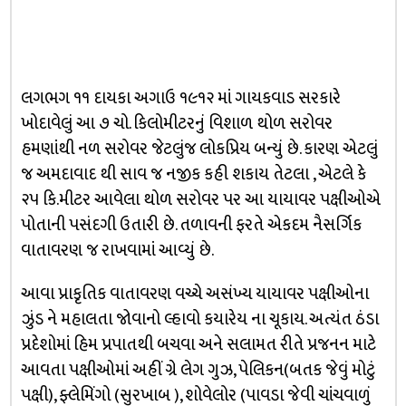
લગભગ ૧૧ દાયકા અગાઉ ૧૯૧૨ માં ગાયકવાડ સરકારે
ખોદાવેલું આ ૭ ચો. કિલોમીટરનું વિશાળ થોળ સરોવર
હમણાંથી નળ સરોવર જેટલુંજ લોકપ્રિય બન્યું છે. કારણ એટલું
જ અમદાવાદ થી સાવ જ નજીક કહી શકાય તેટલા , એટલે કે
૨૫ કિ.મીટર આવેલા થોળ સરોવર પર આ યાયાવર પક્ષીઓએ
પોતાની પસંદગી ઉતારી છે. તળાવની ફરતે એકદમ નૈસર્ગિક
વાતાવરણ જ રાખવામાં આવ્યું છે.
આવા પ્રાકૃતિક વાતાવરણ વચ્ચે અસંખ્ય યાયાવર પક્ષીઓના
ઝુંડ ને મહાલતા જોવાનો લ્હાવો કયારેય ના ચૂકાય. અત્યંત ઠંડા
પ્રદેશોમાં હિમ પ્રપાતથી બચવા અને સલામત રીતે પ્રજનન માટે
આવતા પક્ષીઓમાં અહીં ગ્રે લેગ ગુઝ, પેલિકન(બતક જેવું મોટું
પક્ષી), ફ્લેમિંગો (સુરખાબ ), શોવેલોર (પાવડા જેવી ચાંચવાળું