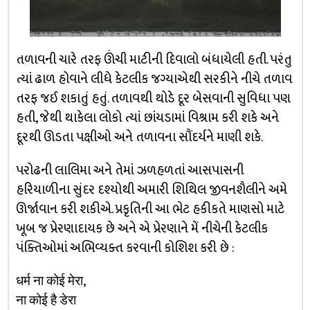
તળાવની ચારે તરફ ઊંચી માટીની દિવાલો બંધાયેલી હતી. પરંતુ
ત્યાં ઢાળ હોવાને લીધે કેટલીક જગ્યાએથી સરકીને નીચે તળાવ
તરફ જઈ શકાતું હતું. તળાવથી થોડે દૂર બેસવાની સુવિધા પણ
હતી, જેથી થાકેલા લોકો ત્યાં છાંયડામાં વિશ્રામ કરી શકે અને
દૂરથી ઊડતા પક્ષીઓ અને તળાવના સૌંદર્યને માણી શકે.
પરોઢની લાલિમા અને તેમાં ઝળહળતાં આસપાસની
હરિયાળીના સુંદર દશ્યોથી અમારી શિથિલ જીવનશૈલીને અમે
ઊર્જાવાન કરી શકીએ. પ્રકૃતિની આ ભેટ હકીકતે માણસો માટે
ખૂબ જ પ્રેરણાદાયક છે અને એ પ્રેરણાને મેં નીચેની કેટલીક
પંક્તિઓમાં અભિવ્યક્ત કરવાની કોશિશ કરી છે :
धर्म ना कोई मेरा,
ना कोई है डेरा