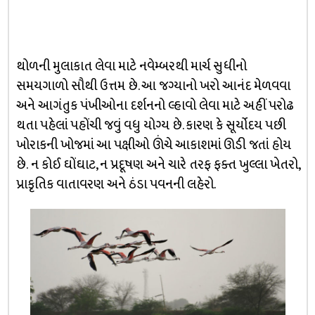
થોળની મુલાકાત લેવા માટે નવેમ્બરથી માર્ચ સુધીનો
સમયગાળો સૌથી ઉત્તમ છે. આ જગ્યાનો ખરો આનંદ મેળવવા
અને આગંતુક પંખીઓના દર્શનનો લ્હાવો લેવા માટે અહીં પરોઢ
થતા પહેલાં પહોંચી જવું વધુ યોગ્ય છે. કારણ કે સૂર્યોદય પછી
ખોરાકની ખોજમાં આ પક્ષીઓ ઊંચે આકાશમાં ઊડી જતાં હોય
છે. ન કોઈ ઘોંઘાટ, ન પ્રદૂષણ અને ચારે તરફ ફક્ત ખુલ્લા ખેતરો,
પ્રાકૃતિક વાતાવરણ અને ઠંડા પવનની લહેરો.