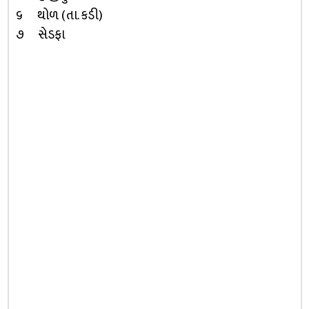
૬ થોળ (તા. કડી)
૭ સેડફા