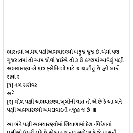
ભારતમાં આમેય પક્ષીઅભયારણ્યો બહુજ જૂજ છે, એમાં પણ
ગુજરાતમાં તો આમ જોવાં જઈએ તો ૩ છે. કચ્છમાં આવેલું પક્ષી
અભયારણ્ય એ માત્ર ફ્લેમિન્ગો માટે જ જાણીતું છે. હવે બાકી
રહ્યાં ૨
[૧] નળ સરોવર
અને
[૨] થોળ પક્ષી અભયારણ્ય, ખૂબીની વાત તો એ છે કે આ બંને
પક્ષી અભયારણ્યો અમદાવાદની નજીક જ છે !!!!
આ બંને પક્ષી અભયારણ્યોમાં શિયાળામાં દેશ -વિદેશનાં
પક્ષીઓ ઉમટી પડે છે. એક બાજુ નળ સરોવર કે જે ઘાસની