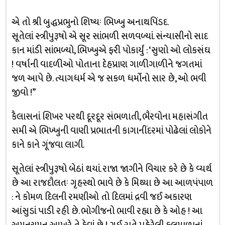
એ તો શ્રી બુદ્ધપ્રભુનો શિષ્યઃ ભિખ્ખુ અનાથપિંડદ.
સૂતેલાં સ્ત્રીપુરૂષો એ સૂર સાંભળી સળવળ્યાં. સંન્યાસીનો સાદ
કાન માંડી સાંભળ્યો, ભિખ્ખુએ ફરી પોકાર્યું : ‘સુણો ઓ લોકસંઘ
! વર્ષાની વાદળીઓ પોતાના દેહપ્રાણ ગાળીગાળીને જગતમાં
જળ આપે છે. ત્યાગધર્મ એ જ સકળ ધર્મોનો સાર છે, ઓ ભવી
જીવો !”
કૈલાસનાં શિખર પરથી દૂરદૂર સંભળાતી, ભૈરવોના મહાસંગીત
સમી એ ભિખ્ખુની વાણી પ્રભાતની કાગાનીંદરમાં પોઢેલાં લોકોને
કાને કાને ગૂંજવા લાગી.
સૂતેલાં સ્ત્રીપુરૂષો બેઠાં થયાં. રાજા જાગીને વિચાર કરે છે કે વ્યર્થ
છે આ રાજદૌલતઃ ગૃહસ્થો ભાવે છે કે મિથ્યા છે આ આળપંપાળ
: ને કોમળ દિલની રમણીઓ તો દિલમાં દ્રવી જઈ અકારણ
આંસુડાં પાડી રહી છે. ભોગીજનો ભાવી રહ્યા છે કે ઓહ ! આ