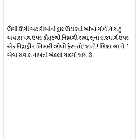
ઊંચી ઊંચી અટારીઓનાં દ્વાર ઊઘડ્યાં. આંખો ચોળીને સહુ
અંધારા પંથ ઉપર કૌતુકથી નિહાળી રહ્યાં, સૂના રાજમાર્ગ ઉપર
એક નિદ્રાહીન ભિખારી ઝોળી ફેરવતો, ‘જાગો ! ભિક્ષા આપો !’
એવા સવાલ નાખતો એકલો ચાલ્યો જાય છે.