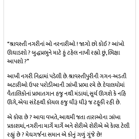
“શ્રાવસ્તી નગરીનાં ઓ નરનારીઓ ! જાગો છો કોઈ ? આંખો
ઊઘાડશો ? બુદ્ધપ્રભુને માટે હું ટહેલ નાખી રહ્યો છું, ભિક્ષા
આપશો ?”
આખી નગરી નિદ્રામાં પડેલી છે. શ્રાવસ્તીપુરીની ગગન-અડતી
અટારીઓ ઉપર પરોડીઆની ઝાંખી પ્રભા રમે છે. દેવાલયોમાં
વૈતાલિકોનાં પ્રભાતગાન હજુ નથી મંડાયાં, સૂર્ય ઊગશે કે નહિ
ઊગે, એવા સંદેહથી કોયલ હજુ ધીરૂં ધીરૂં જ ટહૂકી રહી છે.
એ કોણ છે ? આવા વખતે, આથમી જતા તારાઓના ઝાંખા
પ્રકાશમાં, નગરીના માર્ગે માર્ગે અને શેરીએ શેરીએ એ કેાણ ટેલી
રહ્યું છે ? મેઘગર્જના સમાન એ કોનું ગળું ગૂંજે છે!