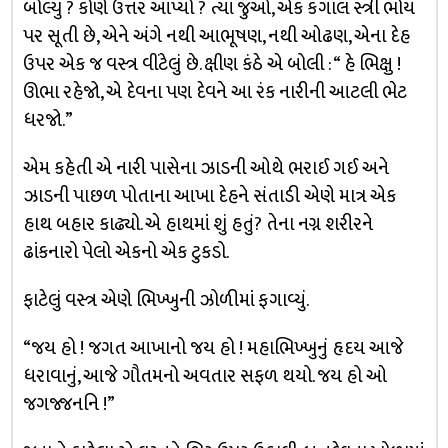
બોલ્યું ? કોણે ઉત્તર આપ્યો ? ત્યાં જુઓ, એક કંગાલ સ્ત્રી ભોંય
પર સૂતી છે, એને અંગે નથી આભૂષણ, નથી ઓઢણ, એના દેહ
ઉપર એક જ વસ્ત્ર વીંટેલું છે. ક્ષીણ કંઠે એ બોલી : “ હે ભિક્ષુ !
ઊભા રહેજો, એ દેવના પણ દેવને આ રંક નારીની આટલી ભેટ
ધરજો.”
એમ કહેતી એ નારી પાસેના ઝાડની ઓથે ભરાઈ ગઈ અને
ઝાડની પાછળ પોતાના આખા દેહને સંતાડી એણે માત્ર એક
હાથ બહાર કાઢ્યો. એ હાથમાં શું હતું? તેના નગ્ન શરીરને
ઢાંકનારો પેલો એકનો એક ટુકડો.
ફાટેલું વસ્ત્ર એણે ભિખ્ખુની ઝોળીમાં ફગાવ્યું.
“જય હો ! જગત આખાનો જય હો ! મહાભિખ્ખુનું હૃદય આજે
ધરાવાનું, આજે ગૌતમનો અવતાર સફળ થયો. જય હો ઓ
જગજ્જનનિ !”