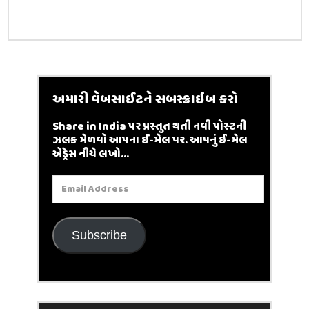
અમારી વેબસાઈટને સબસ્ક્રાઇબ કરો
Share in India પર પ્રસ્તુત થતી નવી પોસ્ટની
ઝલક મેળવો આપના ઈ-મેલ પર. આપનું ઈ-મેલ
એડ્રેસ નીચે લખો...
Email
Address
Subscribe