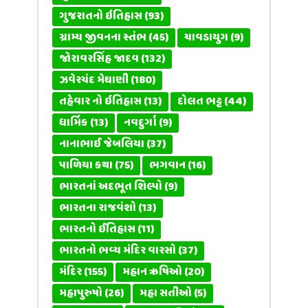
ગુજરાતનો ઇતિહાસ
(93)
ગ્રામ્ય જીવનના સ્તંભ
(45)
ચાવડાયુગ
(9)
જોરાવરસિંહ જાદવ
(132)
ઝવેરચંદ મેઘાણી
(180)
તહેવાર નો ઇતિહાસ
(13)
દોલત ભટ્ટ
(44)
ધાર્મિક
(13)
નવદુર્ગા
(9)
નાનાભાઈ જેબલિયા
(37)
પાળિયા કથા
(75)
ભગવાન
(16)
ભારતનાં અદભૂત શિલ્પો
(9)
ભારતના રાજવંશો
(13)
ભારતનો ઈતિહાસ
(11)
ભારતનો ભવ્ય મંદિર વારસો
(37)
મંદિર
(155)
મહાન ઋષિઓ
(20)
મહાપુરુષો
(26)
મહા સતીઓ
(5)