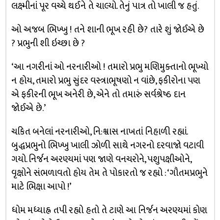
લક્ષ્મીનાં પૂર વચ્ચે થઈને તે ચાલ્યો. તેનું પાત્ર તો ખાલી જ હતું.
ઓ અજબ ભિખ્ખુ ! તને શાની ભૂખ રહી છે? તારે શું જોઈએ છે
? પ્રભુની શી ઇચ્છા છે ?
‘આ નગરીનાં ઓ નરનારીઓ ! તમારો પ્રભુ મણિમુક્તાનો ભૂખ્યો
ન હોય, તમારો પ્રભુ સુંદર વસ્ત્રાભૂષણો ન વાંછે, ફકીરોના પણ
એ ફકીરની ભૂખ અનેરી છે, એને તો તમારું સર્વશ્રેષ્ઠ દાન
જોઈએ છે.’
ચકિત બનેલાં નરનારીઓ, નિ:શ્વાસ નાખતાં નિહાળી રહ્યાં.
બુદ્ધપ્રભુનો ભિખ્ખુ ખાલી ઝોળી સાથે નગરનો દરવાજો વટાવી
ગયો. નિર્જન અરણ્યમાં પણ જાણે વનચરોને, પશુપક્ષીઓને,
વૃક્ષોને સંભળાવતો હોય તેમ તે પોકારતો જ રહ્યો : ‘ગૌતમપ્રભુને
માટે ભિક્ષા આપો !’
ધોમ મધ્યાહ્ન તપી રહ્યો હતો તે ટાણે આ નિર્જન અરણ્યમાં કોણ