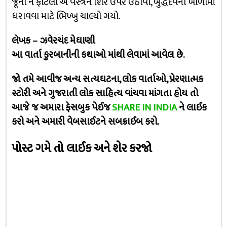
જૂના ને ફાટેલા એ વસ્ત્રને શિર ઉપર ઉઠાવી, બુદ્ધદેવના ખોળામાં
ધરાવવા માટે ભિખ્ખુ ચાલ્યો ગયો.
લેખક – ઝવેરચંદ મેઘાણી
આ વાર્તા કુરબાનીની કથાઓ માંથી લેવામાં આવેલ છે.
જો તમે આવીજ અન્ય સત્યઘટના, લોક વાર્તાઓ, પ્રેરણાત્મક
સ્ટોરી અને ગુજરાતી લોક સાહિત્ય વાંચવા માંગતા હોય તો
આજે જ અમારા ફેસબુક પેઈજ
SHARE IN INDIA
ને લાઈક
કરો અને અમારી વેબસાઈટને સબક્રાઈબ કરો.
પોસ્ટ ગમે તો લાઈક અને શેર કરજો