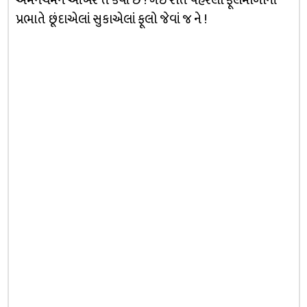
અમનચમન આખરે તે કેવાં છે ! ગઈ રાતે પહેરેલી ફૂલમાળાનાં
પ્રભાતે છૂંદાએલાં સુકાએલાં ફૂલો જેવાં જ ને !