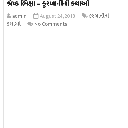
શ્રેષ્ઠ ભિક્ષા – કુરબાનીની કથાઓ
admin
August 24, 2018
કુરબાનીની
કથાઓ
No Comments