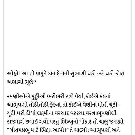
ઓહો ! આ તો પ્રભુને દાન દેવાની સુભાગી ઘડી : એ ઘડી કોણ
અભાગી ભૂલે ?
રમણીઓએ મુઠ્ઠીઓ ભરીભરી રત્નો વેર્યાં, કોઈએ કંઠનાં
આભૂષણો તોડીતોડી ફેંક્યાં, તો કોઈએ વેણીનાં મોતી ચૂંટી-
ચૂંટી ધરી દીધાં, લક્ષ્મીના વરસાદ વરસ્યા. વસ્ત્રાભૂષણોથી
રાજમાર્ગ છવાઈ ગયો. પરંતુ ભિખ્ખુનો પોકાર તો ચાલુ જ રહ્યો :
“ગૌતમપ્રભુ માટે ભિક્ષા આપો !” તે ચાલ્યો : આભૂષણો અને