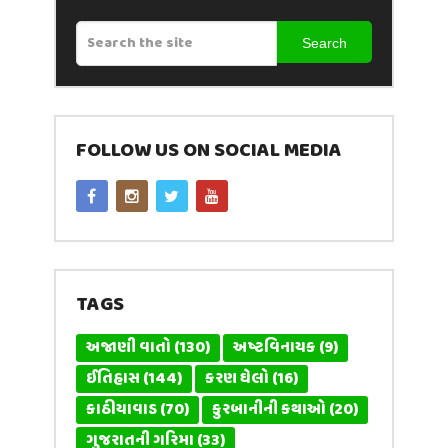
Search
FOLLOW US ON SOCIAL MEDIA
TAGS
અજાણી વાતો
(130)
અષ્ટવિનાયક
(9)
ઈતિહાસ
(144)
કરણ ઘેલો
(16)
કાઠીયાવાડ
(70)
કુરબાનીની કથાઓ
(20)
ગુજરાતની ગરિમા
(33)