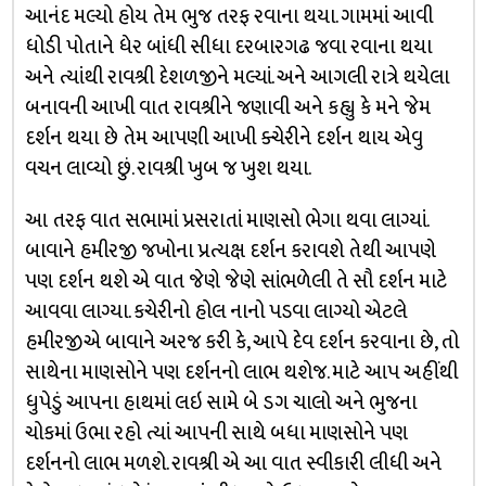
આનંદ મલ્યો હોય તેમ ભુજ તરફ રવાના થયા. ગામમાં આવી
ધોડી પોતાને ધેર બાંધી સીધા દરબારગઢ જવા રવાના થયા
અને ત્યાંથી રાવશ્રી દેશળજીને મલ્યાં. અને આગલી રાત્રે થયેલા
બનાવની આખી વાત રાવશ્રીને જણાવી અને કહ્યુ કે મને જેમ
દર્શન થયા છે તેમ આપણી આખી ક્ચેરીને દર્શન થાય એવુ
વચન લાવ્યો છું. રાવશ્રી ખુબ જ ખુશ થયા.
આ તરફ વાત સભામાં પ્રસરાતાં માણસો ભેગા થવા લાગ્યાં.
બાવાને હમીરજી જખોના પ્રત્યક્ષ દર્શન કરાવશે તેથી આપણે
પણ દર્શન થશે એ વાત જેણે જેણે સાંભળેલી તે સૌ દર્શન માટે
આવવા લાગ્યા. કચેરીનો હોલ નાનો પડવા લાગ્યો એટલે
હમીરજીએ બાવાને અરજ કરી કે, આપે દેવ દર્શન કરવાના છે, તો
સાથેના માણસોને પણ દર્શનનો લાભ થશેજ. માટે આપ અહીંથી
ધુપેડું આપના હાથમાં લઇ સામે બે ડગ ચાલો અને ભુજના
ચોકમાં ઉભા રહો ત્યાં આપની સાથે બધા માણસોને પણ
દર્શનનો લાભ મળશે. રાવશ્રી એ આ વાત સ્વીકારી લીધી અને