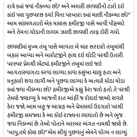
રાત્રે ક્યાં જવાં નીક્ળ્યા છો? અને અમારી છાવણીનો ટારો દઇ
કાંઇ પણ પૂછપરછ કર્યા વિના પરબારા ક્યાં ચાલી નીક્ળ્યા છો?’
આમ સાંભળતાતો એક માણસ હમીરજી પાસે આવી પોંહચ્યો
અને તેમના ઘોડાની લગામ ઝાલી છાવણી તરફ દોરી ગયો.
છાંવણીમાં મુખ્ય તંબૂ પાસે આવતા બે ચાર સરદારો તંબૂમાંથી
બહાર આવ્યા અને બારોટજીને હાથ દઇ ઘોડી પરથી ઉતારી
પરસ્પર પ્રેમથી ભેટ્યાં. હમીરજીને તંબૂમાં લઇ જઇ
આગતાસ્વાગતા કરવા લાગ્યા. કાવા કસુંબા ચાલુ હતા અને
મનુહારો થવા લાગી અને પૂછવા લાગ્યા કે અત્યારે મોડા મોડા
ક્યાં જવા નીક્ળ્યા છો? હમીરજીએ કહ્યુ કેરા જતો હતો. તે પરથી
તેમણે જણાવ્યુ કે આજની રાત આંહીં જ રોકાઇ જાઓ. સવારે
કેરા જજો. આમ બહુ જ આગ્રહ અને પ્રેમભર્યા ઉદગારો પરથી
હમીરજી સમજ્યા કે આ કોઇ રાજ્યના ભાયાતો છે અને ભુજ
જવા નિક્ળ્યાં છે. તેઓ પોતાને બરાબર અંગત નામથી જાણે છે.
‘બાપુ,તમે કોણ છો?’ એમ સીધું પુછવાનું એમને યોગ્ય ન લાગ્યું.