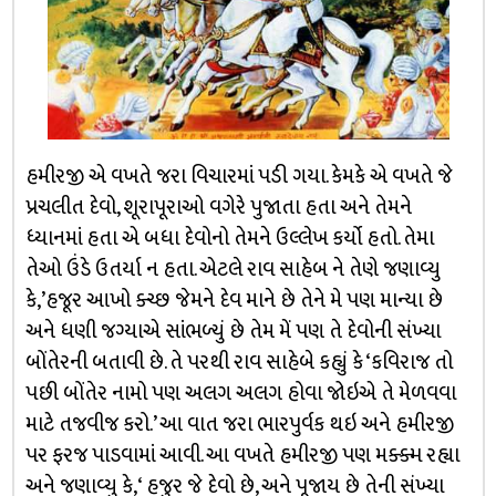
હમીરજી એ વખતે જરા વિચારમાં પડી ગયા. કેમકે એ વખતે જે
પ્રચલીત દેવો, શૂરાપૂરાઓ વગેરે પુજાતા હતા અને તેમને
ધ્યાનમાં હતા એ બધા દેવોનો તેમને ઉલ્લેખ કર્યો હતો. તેમા
તેઓ ઉંડે ઉતર્યા ન હતા. એટલે રાવ સાહેબ ને તેણે જણાવ્યુ
કે,’હજૂર આખો ક્ચ્છ જેમને દેવ માને છે તેને મે પણ માન્યા છે
અને ધણી જગ્યાએ સાંભળ્યું છે તેમ મેં પણ તે દેવોની સંખ્યા
બોંતેરની બતાવી છે. તે પરથી રાવ સાહેબે કહ્યું કે ‘કવિરાજ તો
પછી બોંતેર નામો પણ અલગ અલગ હોવા જોઇએ તે મેળવવા
માટે તજવીજ કરો.’ આ વાત જરા ભારપુર્વક થઇ અને હમીરજી
પર ફરજ પાડવામાં આવી. આ વખતે હમીરજી પણ મક્ક્મ રહ્યા
અને જણાવ્યુ કે, ‘ હજુર જે દેવો છે, અને પૂજાય છે તેની સંખ્યા