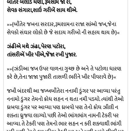
બૌંતેર બેલીડેં ધણી, રૂમસાંમ જોં રા,
સેવક સંગારા,સાઉં ગરીબેં સાય થીએ.
»»{બૌંતેર જખના સરદાર,રૂમશામના રાજા સાંઓ જખ,જેના
સેવકો સંઘાર લોકો છે જે સદાય ગરીબો ની સહાય થાય છે}«
ઝંઢીએ મથે ઝંઢા, પેરણ પટોરા,
તાંસરીએં ખીર પીંએ,જેંજા રખી પુજાર.
»»{ઝંડીઆ જખ ઉપર વાળના ગુચ્છ છે અને તે પટોળા ધારણ
કરે છે,તેના જાજા પુજારી તાસળી ભરીને ખીર પીવરાવે છે}«
જખૌ બંદરથી આ જખ્ખબૌંતેરા નનામી ડુંગર પર આવ્યા પરંતુ
નનામો ડુંગર તેમનો ક્રોધ સહન ન થતા નમી પડયો. ત્યાંથી તેઓ
ધ્રબવા ડુંગર પર આવ્યા પણ ધ્રબવો પણ તેનો ક્રોધ ઝીલી ન
શક્તા ધ્રુજવા લાગ્યો. પછી તેઓ ભાંગભાંગ નામની ટેકરી પર
આવ્યા. તે ટેકરી પણ તેમનો ભાર સહન ન કરી શક્વાથી ભાંગી