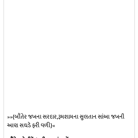
»»{બૌંતેર જખના સરદાર,રૂમશામના સુલતાન સાંઆ જખની
આણ સઘડે ફરી વળી}«