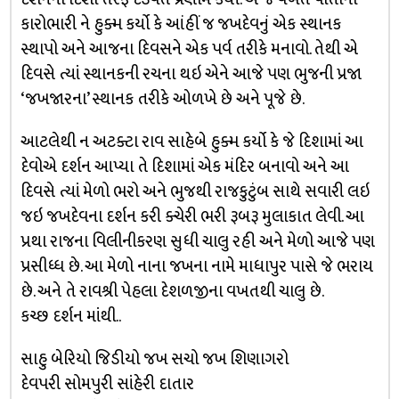
કારોભારી ને હુક્મ કર્યો કે આંહીં જ જખદેવનું એક સ્થાનક
સ્થાપો અને આજના દિવસને એક પર્વ તરીકે મનાવો. તેથી એ
દિવસે ત્યાં સ્થાનકની રચના થઇ એને આજે પણ ભુજની પ્રજા
‘જખજારના’ સ્થાનક તરીકે ઓળખે છે અને પૂજે છે.
આટલેથી ન અટક્ટા રાવ સાહેબે હુક્મ કર્યો કે જે દિશામાં આ
દેવોએ દર્શન આપ્યા તે દિશામાં એક મંદિર બનાવો અને આ
દિવસે ત્યાં મેળો ભરો અને ભુજથી રાજકુટુંબ સાથે સવારી લઇ
જઇ જખદેવના દર્શન કરી ક્ચેરી ભરી રૂબરૂ મુલાકાત લેવી. આ
પ્રથા રાજના વિલીનીકરણ સુધી ચાલુ રહી અને મેળો આજે પણ
પ્રસીધ્ધ છે. આ મેળો નાના જખના નામે માધાપુર પાસે જે ભરાય
છે. અને તે રાવશ્રી પેહલા દેશળજીના વખતથી ચાલુ છે.
કચ્છ દર્શન માંથી..
સાહુ બેરિયો જિડીયો જખ સચો જખ શિણાગરો
દેવપરી સોમપુરી સાંહેરી દાતાર