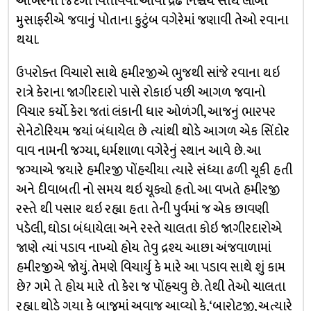
આખરની જિંદગી વિતાવવી. આવા દ્રઢ નિશ્ચય સાથે લાંબી
મુસાફરીએ જવાનું પોતાના કુટુંબ વગેરેમાં જણાવી તેઓ રવાના
થયા.
ઉપરોક્ત વિચારો સાથે હમીરજીએ ભુજથી સાંજે રવાના થઇ
રાત્રે કેરાના જાગીરદારો પાસે રોકાઇ પછી આગળ જવાનો
વિચાર કર્યો. કેરા જતાં લંકાની ધાર ઓળંગી, આજનું ભારપર
સેનેટોરિયમ જયાં બંધાયેલ છે ત્યાંથી થોડે આગળ એક સિંદોર
વાવ નામની જગ્યા, ધર્મશાળા વગેરેનું સ્થાન આવે છે. આ
જગ્યાએ જયારે હમીરજી પોંહચીયા ત્યારે સંધ્યા ઢળી ચૂકી હતી
અને દીવાબતી નો સમય થઇ ચૂક્યો હતો. આ વખતે હમીરજી
રસ્તે થી પસાર થઇ રહ્યા હતા તેની પુર્વમાં જ એક છાવણી
પડેલી, ઘોડા બંધાયેલા અને રસ્તે ચાલતા કોઇ જાગીરદારોએ
જાણે ત્યાં પડાવ નાખ્યો હોય તેવુ દ્રશ્ય આછા અંજવાળામાં
હમીરજીએ જોયું. તેમણે વિચાર્યુ કે મારે આ પડાવ સાથે શું કામ
છે? ગમે તે હોય મારે તો કેરા જ પોંહચવુ છે. તેથી તેઓ ચાલતા
રહ્યા. થોડે ગયા કે બાજુમાં અવાજ આવ્યો કે, ‘બારોટજી, અત્યારે