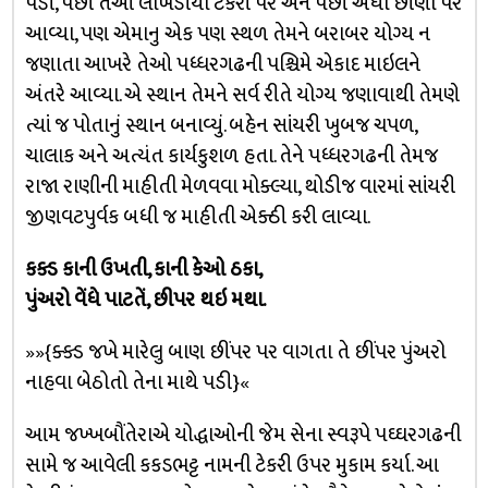
પડી, પછી તેઓ લાખડીયા ટેકરી પર અને પછી અધો છીણી પર
આવ્યા, પણ એમાનુ એક પણ સ્થળ તેમને બરાબર યોગ્ય ન
જણાતા આખરે તેઓ પધ્ધરગઢની પશ્ચિમે એકાદ માઇલને
અંતરે આવ્યા. એ સ્થાન તેમને સર્વ રીતે યોગ્ય જણાવાથી તેમણે
ત્યાં જ પોતાનું સ્થાન બનાવ્યું. બહેન સાંયરી ખુબજ ચપળ,
ચાલાક અને અત્યંત કાર્યકુશળ હતા. તેને પધ્ધરગઢની તેમજ
રાજા રાણીની માહીતી મેળવવા મોક્લ્યા, થોડીજ વારમાં સાંયરી
જીણવટપુર્વક બધી જ માહીતી એક્ઠી કરી લાવ્યા.
કક્ડ કાની ઉખતી, કાની કેઓ ઠકા,
પુંઅરો વેંધે પાટતેં, છીપર થઇ મથા.
»»{ક્ક્ડ જખે મારેલુ બાણ છીંપર પર વાગતા તે છીંપર પુંઅરો
નાહવા બેઠોતો તેના માથે પડી}«
આમ જખ્ખબૌંતેરાએ યોદ્ધાઓની જેમ સેના સ્વરૂપે પઘ્ઘરગઢની
સામે જ આવેલી કકડભટ્ટ નામની ટેકરી ઉપર મુકામ કર્યા. આ