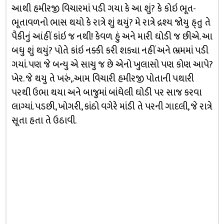
આથી હમીરજી વિચારમાં પડી ગયા કે આ શું? કે કોઇ ભૂત-
ભૂતાવળનો ભાસ થયો કે રાત્રે શું થયું? મે રાત્રે દ્રશ્ય જોયુ હ્તુ તે
પૈકીનું આંહીં કાંઇ જ નથી! કેવળ હું અને મારી ઘોડી જ છીએ. આ
બધુ શું થયું? પોતે કાંઇ નક્કી કરી શક્યા નહીં અને ભ્રમમાં પડી
ગયાં. પણ જે બન્યુ એ સાચુ જ છે એનો ખુલાસો પણ કોણ આપે?
ખેર. જે થયુ તે ખરું,.આમ વિચારી હમીરજી પોતાની પથારી
પરથી ઉભા થયા અને બાજુમાં બાંધેલી ઘોડી પર સાજ કરવા
લાગ્યાં. પડછી, ખોગરી, કાંઠો વગેરે માંડી તે પરની ગાદલી, જે રાત્રે
સૂતા હતા તે ઉઠાવી.