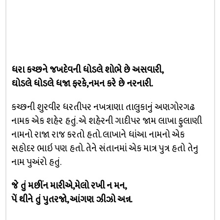
ધરા કચ્છને જખદેવની ધોડલે શોભે છે અસવારી,
ઘોડલે ધોડલે ધજા ફરકે,નમન કરે છે નરનારી.
કચ્છની શુરવીર ધરતીપર નખત્રાણા તાલુકાનું અણગોરગઢ
નામક એક શહેર હતું. એ શહેરની ગાદીપર જામ લાખા ફુલાણી
નામનો રાજા રાજ કરતો હતો. લાખાને ધાંઆ નામનો એક
સહોદર ભાઇ પણ હતો. તેને સંતાનમાં એક માત્ર પુત્ર હતો તેનુ
નામ પુઅંરો હતું.
જે તું મછીંન મારીએ,મેલો રખી ન મન,
પેં થીને તું પુતરજો, આંગણ ઝીઝો અન્ન.