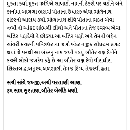
મુક્તા કર્યા. મુકત ઋષિએ લાખાડી નામની ટેકરી પર ચડીને બંને
કાનોમા આંગળા ભરાવી પોતાના ઉધારક એવા ભોલેનાથ
શંકરનો આરાધ કર્યો. ભોળાનાથ શીવે પોતાના ભક્ત એવા
ઋષી નો આંક્રદ સાંભળી લીધો અને પોતાના તેજ સ્વરુપ એવા
બૌંતેર યક્ષદેવો ને છોડયા. આ બૌંતેર યક્ષો અને તેમની બહેન
સાંયરી કચ્છની પવિત્રધરાના જખૌ બંદર નજીક સૌપ્રથમ પ્રગટ
થયાં. જે પરથી આ બંદરનું નામ જખૌ પડયું. બૌતેર યક્ષ દેવોને
કચ્છી લોકો જખદેવ કહે છે. આ બૌતેર યક્ષ દેવો વીર,ઘીર,
શિસ્તબદ્ધ,અતુલ્ય બળશાલી તેમજ દિવ્ય તેજસ્વી હતા.
સચી સાંયે જખજી, અચી વરતાણી આણ,
રૂમ સામ સુરતાણ, બૌંતેર બેલીડે ધણી.