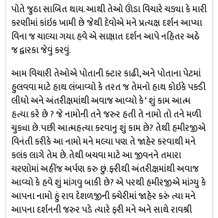
પોતે જુઠા સાબિત થાય. આથી તેઓ ઊંડા વિચારે ચડ્યા કે મારી
કરણીમાં કાંઇક ખામી છે જેથી દેવોએ મને પ્રત્યક્ષ દર્શન આપ્યા
વિના જ ચાલ્યા ગયા. હવે એ સાક્ષાત દર્શન આપે નહિતર અઠે
જ દ્વારકા જેવું કરવું.
આમ વિચારી તેઓએ પોતાની ક્ટાર કાઢી, અને પોતાના પેટમાં
હુલવવા માટે હાથ લંબાવ્યો કે તરત જ તેમનો હાથ કોઇકે પક્ડી
લીધો અને અંતરીક્ષમાંથી અવાજ આવ્યો કે ‘ શું કામ આત્મ
હત્યા કરે છે ? જે નામોની તને જરુર હતી તે નામો તો તને મળી
ચુક્યા છે. પછી આત્મહત્યા કરવાનુ શું કામ છે? તેથી હમીરજીએ
વિનંતી કરીકે આ નામો મને મલ્યા પણ તે જાહેર કરવાથી મને
કલંક લાગે તેમ છે. તેથી બચવા માટે આ જીવનને તમારા
ચરણોમાં અહીંજ અર્પણ કરુ છું. ફરીથી અંતરીક્ષમાંથી અવાજ
આવ્યો કે હવે શું માંગવુ બાકી છે? એ પરથી હમીરજીએ માંગ્યુ કે
આપના નામો હું રાવ દેશળજીની ક્ચેરીમાં જાહેર કરું ત્યા મને
આપના દર્શનની જરુર પડે ત્યારે ફરી મને અને સાથે રાવશ્રી