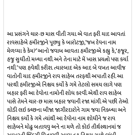
આ પ્રસંગને ચાર-છ માસ વીતી ગયા. એ વાત ફરી યાદ આવતાં
રાવસાહેબે હમીરજીને પૂછ્યુ કે બારોટજી,’જખ દેવના નામ
મેળવ્યા કે કેમ?’ આનો જવાબ આવતા હમીરજીએ કહ્યુ કે, ‘હજૂર,
હજુ સુધીતો મળ્યા નથી. અને તેના માટે મેં ખાસ પ્રયત્નો પણ કર્યા
નથી.’ પણ હવેથી કરીશ. ત્યારબાદ એક આદ બે વખત આવીજ
વાતોની યાદ હમીરજીને રાવ સાહેબ તરફથી અપાતી રહી. આ
પરથી હમીરજીએ નિશ્ચય કર્યો કે ગમે તેટલો સમય લાગે પણ
બહાર ફરી આ દેવોના નામોની શોધ કરવી. એથી રાવ સાહેબ
પાસે તેમને ચાર-છ માસ બહાર જવાની રજા માંગી. એ પછી તેઓ
ઘોડી લઇ ક્ચ્છના બીજા જાગીરદારોને ગામ જવા નિક્ળ્યા અને
નિશ્ચય કર્યો કે ગમે ત્યાંથી આ દેવોના નામ શોધીને જ રાવ
સાહેબને મોઢુ બતાવવુ અને ના મળે તો કોઇ તીર્થસ્થાનમાં જ