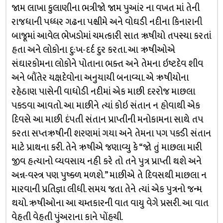
જામ લાખા કુલાણીના ભત્રીજો જામ પુઆંર ના વખત માં તેની
રાજધાની પધ્ધર ગઢના પશ્ચીમે અને વોઘડી નદીના કિનારાની
બાજૂમાં આવેલ ભેખડોમાં ચમત્કારી સાત ૠષીયો તપસ્યા કરતાં
હતા અને લોકોના દુ:ખ-દર્દ દુર કરતા. આ ઋષીઓએ
સંઘારકોમના લોકોને પોતાના ભક્ત અને તેમના ઇષ્ટદેવ શીવ
અને બૌંતેર યક્ષદેવોના અનુયાયી બનાવ્યા. એ ઋષીયોના
રહેઠાણ પાસેની વાધોડી નદીમાં એક માછી દરરોજ માછલા
પક્ડવા આવતો. આ માછીને ત્યાં કોઇ સંતાન ન હોવાથી એક
દિવસે આ માછી દંપતી સંતાન પ્રાપ્તીની મનોકામના સાથે તપ
કરતા સપ્તઋષીની શરણમાં ગયા અને તેમના પગ પક્ડી સંતાન
માટે પ્રાથના કરી. તેને ઋષીએ જણાવ્યુ કે “જો તું માછલા મારી
જીવ હત્યાનો વ્યવસાય નહી કરે તો તને પુત્ર પ્રાપ્તી થશે અને
અન્ન-વસ્ત્ર પણ પુષ્ક્ળ મળશે.” માછીએ તે દિવસથી માછલા ન
મારવાની પ્રતિજ્ઞા લીધી. સમય જતા તેને ત્યાં એક પુત્રનો જન્મ
થયો. ઋષીઓના આ ચમ્તકારની વાત વાયુ વેગે પ્રસરી. આ વાત
વેહતી વેહતી પુંઅરાના કાને પોંહચી.