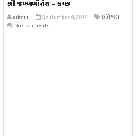
શ્રી જખ્ખબૌંતેરા – કચ્છ
admin
September 6, 2017
ઈતિહાસ
No Comments