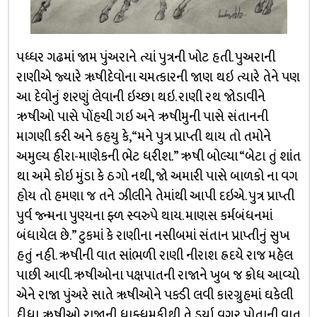
પધ્ધર ગઢમાં જામ પુંઅરાને ત્યાં પુત્રની ખોટ હતી. પુઅરાની
રાણીએ જ્યારે ૠષીદેવોના ચમત્કારની જાણ થઇ ત્યારે તેને પણ
આ દેવોનું શરણું લેવાની ઇચ્છા થઇ. રાણી રથ જોડાવીને
ઋષીઓ પાસે પોંહચી ગઇ અને ઋષીમુની પાસે સંતાનની
માગણી કરી અને કહયુ કે, “મને પુત્ર પ્રાપ્તી થાય તો તમોને
અમુલ્ય હીરા-માણેકની ભેટ ધરીશ.” ઋષી બોલ્યા “બેટા તું શાંત
થા અમે કોઇ મુંડા કે ઠગો નથી, જો અમારી પાસે બાળકો ના વગ
હોય તો હમણા જ તને ઝીલીને તેમાંથી આપી દઇએ. પુત્ર પ્રાપ્તી
પુર્વ જ્ન્મના પુણ્યના ફ્ળ સ્વરુપે થાય. માણસ કર્મબંધનમાં
બંધાયેલ છે.” ટુકમાં કે રાણીના નસીબમાં સંતાન પ્રાપ્તીનું સુખ
હતું નહી. ઋષીની વાત સાંભળી રાણી નીરાશ હ્રદયે રાજ મહેલ
પાછી આવી. ઋષીઓના પક્ષપાતની રાજાને ખુબ જ ક્રોધ આવ્યો
એને રાજા પુંઅરે સાતે ૠષીઓને પક્ડી લવી કારગ્રુહમાં ઘકેલી
દીધા. ઋષીઓ રાજાની ધાક્ધમકીથી તે ડર્યા વગર પોતાની વાત