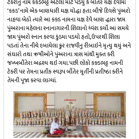
ટેકરીનું નામ કકડભટ્ટ એટલા માટે પડયું કે બૌતેર યક્ષ દેવોમાં
‘કકડ’ નામે એક બાણધારી યક્ષ યોદ્ધા હતા. બીજે દિવસે પુંઅરો
નાહવા બેઠો ત્યારે આ કક્ડ નામના યક્ષ દેવે બાણ દ્ધારા જામ
પુંઅરાના મહેલના સ્નાનાગારની શિલાનો ધ્વંશ કર્યો. આ સમયે
જામ પૂંઅરો સ્નાન કરવા કુંડમા પડયો હતો, ઉપરથી શિલા
પડતાં તેના નીચે દબાયેલા ક્રુર રાજવીનુ રીબાઇને મૃત્યુ થયું અને
સંઘારો તથા ઋષીઓને પુંઅરાના ત્રાસ માંથી મુક્ત કરી
જખ્ખબૌંતેરા અદ્રશ્ય થઇ ગયા. પછી લોકો કક્ડભટ્ટ નામની
ટેકરી પર તેમના પ્રતીક સ્વરૂપ બૌંતેર મૂર્તીની પ્રતીષ્ઠા કરીને
તેમની પૂજા કરવા લાગ્યાં.