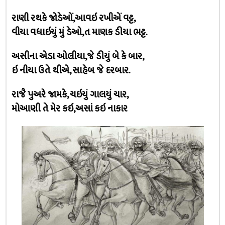
રાણી રથકે જોડેઓં,આવઇ રખીએં વટ્ટ,
વીયા વધાઇયું મું ડેઓ,ત માણક ડીયા ભટ્ટ.
અસીના એડા ઓલીયા,જે ડીયું બે કે બાર,
ઇ નીયા ઉતે થીએ, સાહેબ જે દરબાર.
રાજૈ પુઅરે જામકે, ચઇયું ગાલયું ચાર,
મોઆણી તે મેર કઇ,અસાં કઇ નાકાર