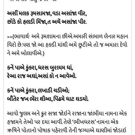
અસીં મલક રૂમસામજા, વડા અસાંજા વીર,
છોડે કો હલડી મિંજા,ત અચેં અસાંજા પીર.
»»{ભાવાર્થઃ અમે રૂમશામના છીએ.અમારી સંભાળ લેનાર મહાન
વિરો છે.પણ જો આ હક્ડી માંથી અમે છુટીએ તો જ અમારા દેવો
ને અમે બોલાવીએ.}
ક્નેં પાએ કુંકરા, ધરસ બુરાયમ ધાં,
રેઆ રાજ અઘાં,અસાં કો ન આવેઓ.
ક્નેં પાએ કુંકરા, લખાડી ચડીઓ;
બૌંતેર જખ ભેંરા થીઆ, પિંઢમે ધાટ ઘડયો.
આવો જુલમ અને ક્રુર સજા જોઇને રાજાના જાંભીયા નામના એક
હજામને તેઓ પર દયા આવી. તેણે ‘ભીખધરસ’ નામના એક
ઋષિને પોતાનો પોષાક પહેરાવી તેની જગ્યાએ ઘાણીમાં જોડાઇ