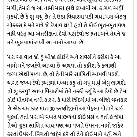
મળી, તેમણે જ આ નામો મારા હાથે લખાવી આ કાગળ અહીં
મુકયો છે કે શું થયું છે? તે ઉંડા વિચારમાં પડી ગયા. પણ એટલુ
ચોક્ક્સ કે મને રાત્રે જે દેખાવ થયો હતો તે કોઇ ભૂત-ભૂતાવળ
નહી પરંતુ આ અંતરીક્ષના દેવો-યક્ષદેવો જ હતા. અને તેમને જ
મને ભુલવામાં રાખી આ નામો આપ્યા છે.
પણ આ વાત જો હું બીજા કોઇને અને રાવશ્રીને કરીશ કે આ
નામો મને જખદેવે આપ્યા છે અથવા તો કહીશ કે ફ્લાણી
જગ્યાએથી મળ્યા છે, તો તેની મારે સાબિતી આપવી પડશે.
અગર જખ્ખ દેવો રૂબરૂમાં મળ્યા કહું તો ગપુ માર્યુ એવુ લાગશે.
તો શુ કરવુ? આવા વિચારોમાં તેને નક્કી કર્યુ કે આ દેવો છે તેમાં
કોઇ મીનમેખ નથી. કારણ કે મારી જિંદગીમાં આ બીજો ચમ્તકાર
છે. એક ચમ્તકાર માતાજી કરણીજીનો આ પેહલા પોતાને થઇ
ચુક્યો હતો. પણ એ વખતે પાછળનો કોઇ પ્રશ્ન ન હતો કે જેમા
તેઓ જુઠા સાબિત થાય. પણ આ વખતે ઉપરના નામો જાહેર
કરતાં ઉપરની વિગતો જાહેર કરે તો તેને કોઇ માને નહીં અને