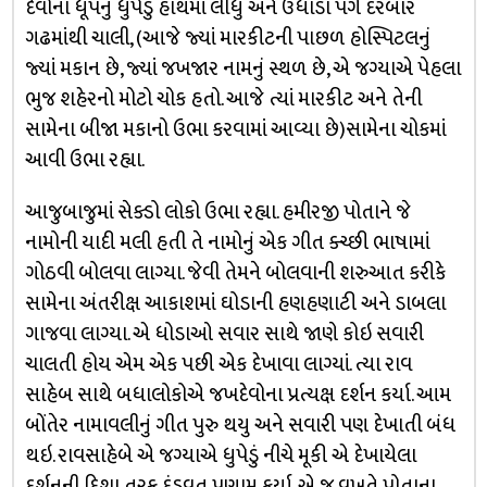
દેવોના ધૂપનું ધુપેડું હાથમાં લીધુ અને ઉધાડા પગે દરબાર
ગઢમાંથી ચાલી, (આજે જ્યાં મારકીટની પાછળ હોસ્પિટલનું
જ્યાં મકાન છે, જ્યાં જખજાર નામનું સ્થળ છે, એ જગ્યાએ પેહલા
ભુજ શહેરનો મોટો ચોક હતો. આજે ત્યાં મારકીટ અને તેની
સામેના બીજા મકાનો ઉભા કરવામાં આવ્યા છે)સામેના ચોકમાં
આવી ઉભા રહ્યા.
આજુબાજુમાં સેક્ડો લોકો ઉભા રહ્યા. હમીરજી પોતાને જે
નામોની યાદી મલી હતી તે નામોનું એક ગીત ક્ચ્છી ભાષામાં
ગોઠવી બોલવા લાગ્યા. જેવી તેમને બોલવાની શરુઆત કરીકે
સામેના અંતરીક્ષ આકાશમાં ઘોડાની હણહણાટી અને ડાબલા
ગાજવા લાગ્યા. એ ધોડાઓ સવાર સાથે જાણે કોઇ સવારી
ચાલતી હોય એમ એક પછી એક દેખાવા લાગ્યાં. ત્યા રાવ
સાહેબ સાથે બધાલોકોએ જખદેવોના પ્રત્યક્ષ દર્શન કર્યા. આમ
બોંતેર નામાવલીનું ગીત પુરુ થયુ અને સવારી પણ દેખાતી બંધ
થઇ. રાવસાહેબે એ જગ્યાએ ધુપેડું નીચે મૂકી એ દેખાયેલા
દર્શનની દિશા તરફ દંડવત પ્રણામ કર્યા. એ જ વખતે પોતાના