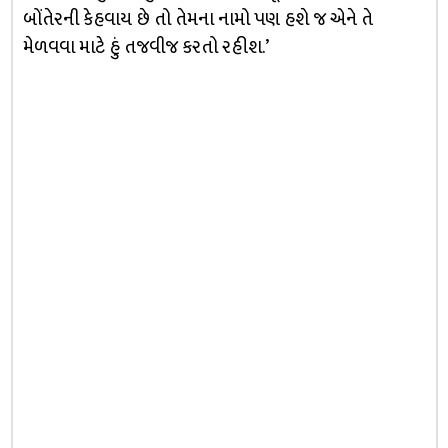
બોંતેરની કેહવાય છે તો તેમના નામો પણ હશે જ એને તે
મેળવવા માટે હું તજવીજ કરતો રહીશ.’