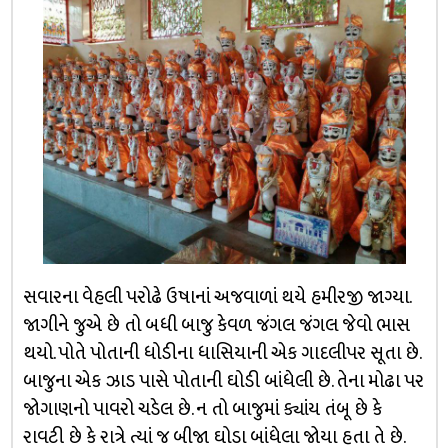
સવારના વેહલી પરોઢે ઉષાનાં અજવાળાં થયે હમીરજી જાગ્યા.
જાગીને જુએ છે તો બધી બાજુ કેવળ જંગલ જંગલ જેવો ભાસ
થયો. પોતે પોતાની ધોડીના ધાસિયાની એક ગાદલીપર સૂતા છે.
બાજુના એક ઝાડ પાસે પોતાની ઘોડી બાંધેલી છે. તેના મોઢા પર
જોગાણનો પાવરો ચડેલ છે. ન તો બાજુમાં ક્યાંય તંબૂ છે કે
રાવટી છે કે રાત્રે ત્યાં જ બીજા ઘોડા બાંધેલા જોયા હતા તે છે.