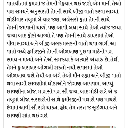
વાતચીતમાં હમણાં જ તેમની પેહચાન થઇ જાશે, એમ માની તેઓ
પણ સમયને અનુસરતી તેમની સાથે બીજી વાતો કરવા લાગ્યાં.
થોડીવાર તંબૂમાં બે ચાર જણા અગ્રેસરો હતા તેમની સાથે
તેમની જમવાની થાળી પણ આવી. બધા સાથે તેઓ ત્યાંજ જમ્યા.
જમ્યા બાદ હોકો આવ્યો. તે પણ તેમની સાથે ડાયરામાં તેઓ
પીવા લાગ્યાં. અને બીજી અલક મલકની વાતો થવા લાગી. આ
વાતો વચ્ચે હમીરજીને તેમની ઓળખાણ પુછવા માટેનો પણ
સમય ન મળ્યો. અને તેઓ સમજ્યા કે અત્યારે અંધારું છે, તેથી
તેમને હું બરાબર ઓળખી શકતો નથી. સવારમાં તેઓ
ઓળખાય જશે. તેથી આ અંગે તેઓ મૌન રહ્યા અને બીજી વાતો
થવા લાગી. છાવણીમાં ઘોડાઓને જોગાણ આપવામાં આવ્યું.
છાવણીના બીજા માણસો પણ સૌ જમ્યાં. બાદ મોડી રાત્રે એ જ
તંબૂમાં બીજા સરદારોની સાથે હમીરજીની પથારી પણ પાથરી
દેવામાં આવી. સૌ રાત્રે થાક્યા હોય તેમ તરત જ સૂઇગયા અને
છાવણી શાંત થઇ ગઇ.