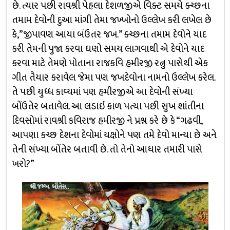
છે. ત્યાર પછી રાવશ્રી પેહલા દેશળજીએ વિક્ટ સમયે ક્ચ્છના
તમામ દેવોની દુઆ માંગી તેમા જખ્ખોનો ઉલ્લેખ કરી લખેલ છે
કે,”જીપાવણ આયા બંઉતર જખ.” ક્ચ્છના તમામ દેવોને યાદ
કરી તેમની પુજા કરવા ઘણો સમય લાગવાથી એ દેવોને યાદ
કરવા માટે તેમણે પોતાના રાજકવિ હમીરજી રત્નુ પાસેથી એક
ગીત તૈયાર કરાવેલ જેમા પણ જખદેવોના નામનો ઉલ્લેખ કરેલ.
તે પછી યુધ્ધ કાવ્યમાં પણ હમીરજીએ આ દેવોની સંખ્યા
બોંઉતેર બતાવેલ. આ લડાઇ કાળ પત્યા પછી સુખ શાંતીના
દિવસોમાં રાવશ્રી કવિરાજ હમીરજી ને પ્રશ્ન કરે છે કે “ગઢવી,
આપણા કચ્છ દેશના દેવોમાં યક્ષોને પણ તમે દેવો માન્યા છે અને
તેની સંખ્યા બોંતેર બતાવી છે. તો તેનો આધાર તમારી પાસે
ખરો?”