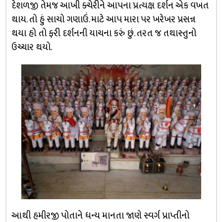
દેશળજી તેમજ આખી ક્ચેરીને આપના પ્રત્યક્ષ દર્શન એક વખત
થાય. તો હું સાચો ગણાઉં. માટે આપ મારા પર ખરેખર પ્રસન્ન
થયા હો તો ફરી દર્શનની યાચના કરું છું. તરત જ તથાસ્તુનો
ઉચ્ચાર થયો.
આથી હમીરજી પોતાને ધન્ય માનતા જાણે સ્વર્ગ પ્રાપ્તીનો