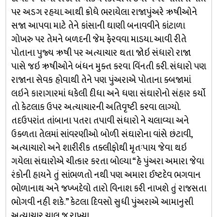
પર અડગ રહયા. આથી ક્રોધે ભરાયેલા રાજાપુંઅરે ઋષીઓને
સજા આપવા માટે તેને કાંસાની ઘાણી બનાવવીને કાંટાળા
ગોખરુ પર તેમને બળદની જેમ ફેરવવા માડયા. આવી રીતે
પોતાના પુજ્ય ઋષી પર અત્યાચાર થતા જોઇ સંધારો રાજા
પાસે જઇ ઋષીઓને બંધન મુક્ત કરવા વિંનતી કરી. સંધારો પણ
રાજાના સેવક હોવાથી તેને પણ પુંઅરાએ પોતાના ક્બજામાં
લઇને કારાગારમાં ધકેલી દીધા અને ધણા સંઘારોનો સંહાર કર્યો
તો કેટલાક ઉપર અત્યાચારની અતિવૃષ્ટી કરવા લાગ્યો.
તદઉપરાંત તાંબાના પતરા તપાવી સંધારો ને ચલાવ્યા અને
ઉક્ળતા તેલમાં સાંવરણીઓ બોળી સંઘારોના વાંસે છંટાવી,
અત્યાચારો અને શારીરીક તક્લીફોથી મૃતઃપાય જેવા થઇ
ગયેલા સંઘારોએ ચીત્કાર કરતા બોલ્યા “હે પુંઅરા અમારા જેવા
રંકોની હાયને તું સાંભળતો નથી પણ અમારા ઈષ્ટદેવ ભગવાન
ભોળાનાથ અને જખ્ખદેવો તારો વિનાશ કરી નાખશે તું રાજસતા
ભોગવી નહી શકે.” કેટલા દિવસો સુધી પુંઅરાએ આમાનુસી
અત્યાચાર ચાલુ જ રાખ્યા.