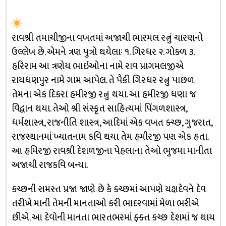
રાવશ્રી તમાચીજીના વખતમાં અજાચી ભારમલ રત્નું ચારણનો
ઉલ્લેખ છે. એમને ત્રણ પુત્રો થયેલાઃ ૧. ગિરધર ૨. ગોક્ળ ૩.
હરિરામ આ ત્રણેય ભાઇઓના નામે રાવ પ્રાગમલજીએ
રાયધણપુર નામે ગામ આપેલ. તે પૈકી ગિરધર રત્નુ પાછળ
તેમના એક દિકરા હમીરજી રત્નુ થયા. આ હમીરજી ધણા જ
વિદ્વાન થયા. તેઓ શ્રી સંસ્કૃત સાહિત્યમાં પિંગળશાસ્ત્ર,
ધર્મશાસ્ત્ર, રાજનીતિ શાસ્ત્ર, આદિમાં એક વખત ક્ચ્છ, ગુજરાત,
રાજસ્થાનમાં ખ્યાતનામ કવિ થયા તેમ હમીરજી પણ એક હતા.
આ હમિરજી રાવશ્રી દેશળજીના પેહલાના તેઓ ભુજમા માનીતા
અજાચી રાજકવિ બન્યા.
કચ્છની સમસ્ત પ્રજા જાણે છે કે ક્ચ્છમાં આપણે યક્ષદેવને દેવ
તરીખે માની તેમની માનતાઓ કરી ભાદરવામાં મેળા ભરીએ
છીએ. આ દેવોની માનતા ભારતભરમાં ફ્ક્ત કચ્છ દેશમાં જ થાય