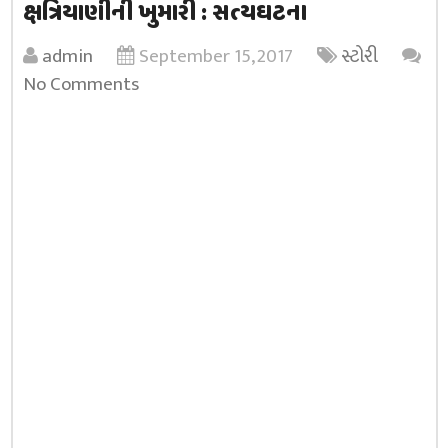
ક્ષત્રિયાણીની ખુમારી : સત્યઘટના
admin
September 15, 2017
સ્ટોરી
No Comments