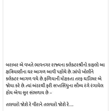
બરાબર એ વખતે ભાવનગર રાજ્યના કલેક્ટરશ્રીનો કાફલો આ
ક્ષત્રિયાણીના ઘર આગળ આવી પહોંચે છે. ઝાંપો ખોલીને
કલેક્ટર આગળ વધે છે. ફળિયાની મોહકતા તરફ ઘડીભર એ
જોયા કરે છે. ત્યાં અંદરથી ફરી સપ્તસિંધુના સૌમ્ય રંગે રંગાયેલ
હોય એવા સુર સંભળાય છે –
તલવારો જોશે રે વીરાને તલવારો જોશે રે…..