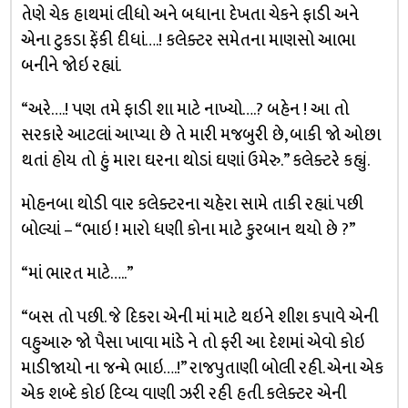
તેણે ચેક હાથમાં લીધો અને બધાના દેખતા ચેકને ફાડી અને
એના ટુકડા ફેંકી દીધાં….! કલેક્ટર સમેતના માણસો આભા
બનીને જોઇ રહ્યાં.
“અરે….! પણ તમે ફાડી શા માટે નાખ્યો….? બહેન ! આ તો
સરકારે આટલાં આપ્યા છે તે મારી મજબુરી છે, બાકી જો ઓછા
થતાં હોય તો હું મારા ઘરના થોડાં ઘણાં ઉમેરુ.” કલેક્ટરે કહ્યું.
મોહનબા થોડી વાર કલેક્ટરના ચહેરા સામે તાકી રહ્યાં. પછી
બોલ્યાં – “ભાઇ ! મારો ધણી કોના માટે કુરબાન થયો છે ?”
“માં ભારત માટે…..”
“બસ તો પછી. જે દિકરા એની માં માટે થઇને શીશ કપાવે એની
વહુઆરુ જો પૈસા ખાવા માંડે ને તો ફરી આ દેશમાં એવો કોઇ
માડીજાયો ના જન્મે ભાઇ….!” રાજપુતાણી બોલી રહી. એના એક
એક શબ્દે કોઇ દિવ્ય વાણી ઝરી રહી હતી. કલેક્ટર એની