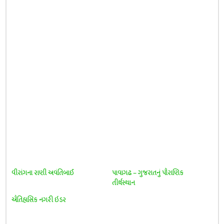
વીરાંગના રાણી અવંતિબાઈ
પાવાગઢ – ગુજરાતનું પૌરાણિક
તીર્થસ્થાન
ઐતિહાસિક નગરી ઇડર