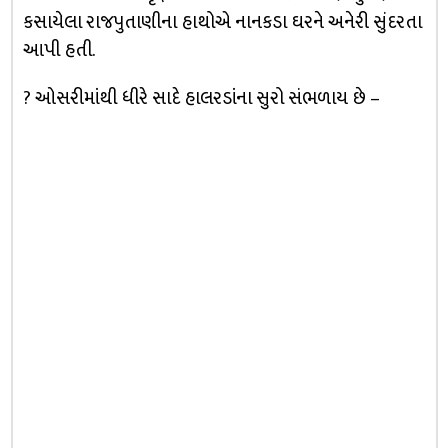
કસાયેલા રાજપુતાણીના હાથોએ નાનકડા ઘરને અનેરી સુંદરતા
આપી હતી.
? ઓસરીમાંથી ધીરે સાદે હાલરડાંના સુરો સંભળાય છે –