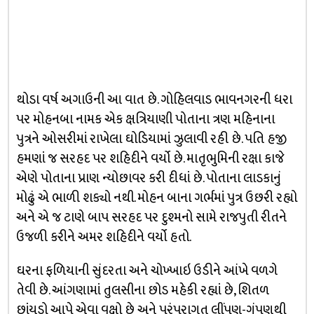
થોડા વર્ષ અગાઉની આ વાત છે. ગોહિલવાડ ભાવનગરની ધરા
પર મોહનબા નામક એક ક્ષત્રિયાણી પોતાના ત્રણ મહિનાના
પુત્રને ઓસરીમાં રાખેલા ઘોડિયામાં ઝુલાવી રહી છે. પતિ હજી
હમણાં જ સરહદ પર શહિદીને વર્યો છે. માતૃભુમિની રક્ષા કાજે
એણે પોતાના પ્રાણ ન્યોછાવર કરી દીધાં છે. પોતાના લાડકાનું
મોઢું એ ભાળી શક્યો નથી. મોહન બાના ગર્ભમાં પુત્ર ઉછરી રહ્યો
અને એ જ ટાણે બાપ સરહદ પર દુશ્મનો સામે રાજપુતી રીતને
ઉજળી કરીને અમર શહિદીને વર્યો હતો.
ઘરના ફળિયાની સુંદરતા અને ચોખ્ખાઇ ઉડીને આંખે વળગે
તેવી છે. આંગણામાં તુલસીના છોડ મહેકી રહ્યાં છે, શિતળ
છાંયડો આપે એવા વૃક્ષો છે અને પરંપરાગત લીંપણ-ગુંપણથી