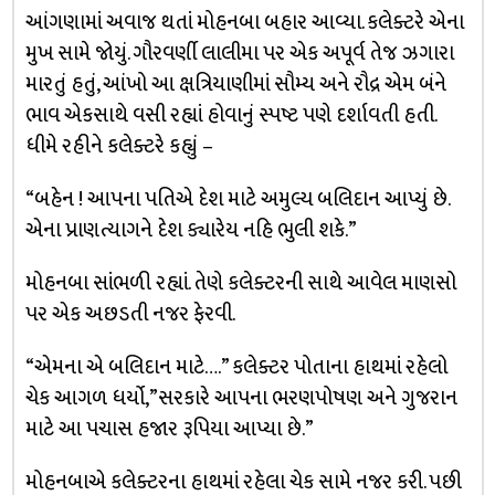
આંગણામાં અવાજ થતાં મોહનબા બહાર આવ્યા. કલેક્ટરે એના
મુખ સામે જોયું. ગૌરવર્ણી લાલીમા પર એક અપૂર્વ તેજ ઝગારા
મારતું હતું, આંખો આ ક્ષત્રિયાણીમાં સૌમ્ય અને રૌદ્ર એમ બંને
ભાવ એકસાથે વસી રહ્યાં હોવાનું સ્પષ્ટ પણે દર્શાવતી હતી.
ધીમે રહીને કલેક્ટરે કહ્યું –
“બહેન ! આપના પતિએ દેશ માટે અમુલ્ય બલિદાન આપ્યું છે.
એના પ્રાણત્યાગને દેશ ક્યારેય નહિ ભુલી શકે.”
મોહનબા સાંભળી રહ્યાં. તેણે કલેક્ટરની સાથે આવેલ માણસો
પર એક અછડતી નજર ફેરવી.
“એમના એ બલિદાન માટે….” કલેક્ટર પોતાના હાથમાં રહેલો
ચેક આગળ ધર્યો,”સરકારે આપના ભરણપોષણ અને ગુજરાન
માટે આ પચાસ હજાર રૂપિયા આપ્યા છે.”
મોહનબાએ કલેક્ટરના હાથમાં રહેલા ચેક સામે નજર કરી. પછી