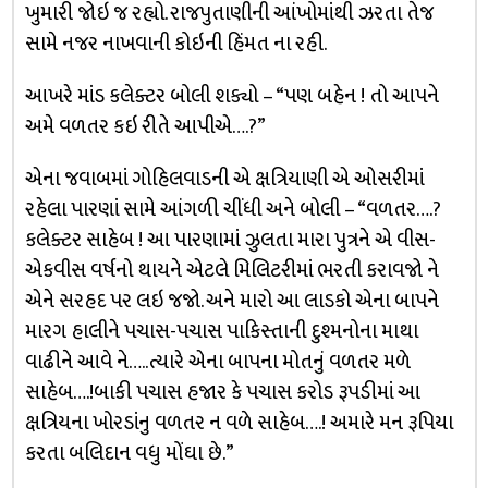
ખુમારી જોઇ જ રહ્યો. રાજપુતાણીની આંખોમાંથી ઝરતા તેજ
સામે નજર નાખવાની કોઇની હિંમત ના રહી.
આખરે માંડ કલેક્ટર બોલી શક્યો – “પણ બહેન ! તો આપને
અમે વળતર કઇ રીતે આપીએ….?”
એના જવાબમાં ગોહિલવાડની એ ક્ષત્રિયાણી એ ઓસરીમાં
રહેલા પારણાં સામે આંગળી ચીંધી અને બોલી – “વળતર….?
કલેક્ટર સાહેબ ! આ પારણામાં ઝુલતા મારા પુત્રને એ વીસ-
એકવીસ વર્ષનો થાયને એટલે મિલિટરીમાં ભરતી કરાવજો ને
એને સરહદ પર લઇ જજો. અને મારો આ લાડકો એના બાપને
મારગ હાલીને પચાસ-પચાસ પાકિસ્તાની દુશ્મનોના માથા
વાઢીને આવે ને…..ત્યારે એના બાપના મોતનું વળતર મળે
સાહેબ….!બાકી પચાસ હજાર કે પચાસ કરોડ રૂપડીમાં આ
ક્ષત્રિયના ખોરડાંનુ વળતર ન વળે સાહેબ….! અમારે મન રૂપિયા
કરતા બલિદાન વધુ મોંઘા છે.”