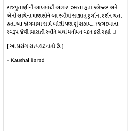
રાજપુતાણીની આંખમાંથી અંગારા ઝરતા હતાં. કલેક્ટર અને
એની સાથેના માણસોને આ સ્ત્રીમાં સાક્ષાત્ દુર્ગાના દર્શન થતા
હતાં. આ જોગમાયા સામે બોલી પણ શું શકાય….?જગદંબાના
સ્વરૂપ જેવી ભાસતી સ્ત્રીને બધાં મનોમન વંદન કરી રહ્યાં….!
[ આ પ્રસંગ સત્યઘટનાનો છે. ]
– Kaushal Barad.