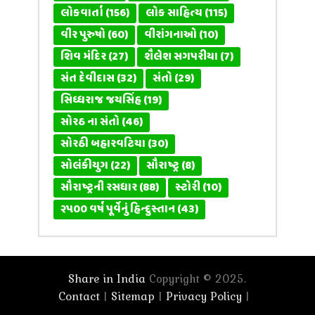
લોકવાર્તા
(156)
લોક સાહિત્ય
(115)
વીર પુરુષો
(60)
વીરાંગનાઓ
(10)
શિવ મંદિર
(27)
શૈલેશ સગપરીયા
(7)
સંત દેવીદાસ
(32)
સંતો
(29)
સિધ્ધરાજ જયસિંહ
(19)
સોરઠ ના સંતો
(46)
સોરઠી બહારવટિયા
(30)
સોલંકીયુગ
(22)
સૌરાષ્ટ્ર
(8)
સૌરાષ્ટ્રની રસધાર
(88)
સ્ટોરી
(10)
૨૫૦૦ વર્ષ પૂર્વેનું હિન્દુસ્તાન
(43)
Share in India
Copyright © 2025.
Contact
Sitemap
Privacy Policy
|
|
|