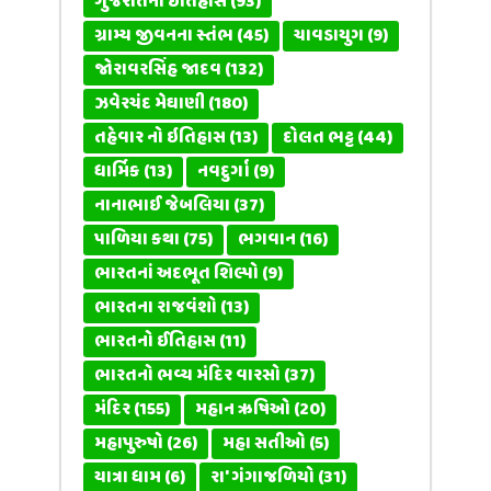
ગુજરાતનો ઇતિહાસ
(93)
ગ્રામ્ય જીવનના સ્તંભ
(45)
ચાવડાયુગ
(9)
જોરાવરસિંહ જાદવ
(132)
ઝવેરચંદ મેઘાણી
(180)
તહેવાર નો ઇતિહાસ
(13)
દોલત ભટ્ટ
(44)
ધાર્મિક
(13)
નવદુર્ગા
(9)
નાનાભાઈ જેબલિયા
(37)
પાળિયા કથા
(75)
ભગવાન
(16)
ભારતનાં અદભૂત શિલ્પો
(9)
ભારતના રાજવંશો
(13)
ભારતનો ઈતિહાસ
(11)
ભારતનો ભવ્ય મંદિર વારસો
(37)
મંદિર
(155)
મહાન ઋષિઓ
(20)
મહાપુરુષો
(26)
મહા સતીઓ
(5)
યાત્રા ધામ
(6)
રા' ગંગાજળિયો
(31)