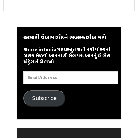
અમારી વેબસાઈટને સબસ્ક્રાઇબ કરો
Share in India પર પ્રસ્તુત થતી નવી પોસ્ટની
ઝલક મેળવો આપના ઈ-મેલ પર. આપનું ઈ-મેલ
એડ્રેસ નીચે લખો...
Email
Address
Subscribe