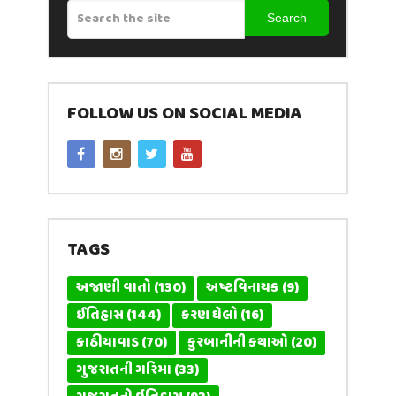
Search
FOLLOW US ON SOCIAL MEDIA
TAGS
અજાણી વાતો
(130)
અષ્ટવિનાયક
(9)
ઈતિહાસ
(144)
કરણ ઘેલો
(16)
કાઠીયાવાડ
(70)
કુરબાનીની કથાઓ
(20)
ગુજરાતની ગરિમા
(33)