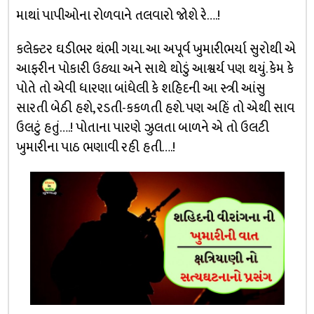
માથાં પાપીઓના રોળવાને તલવારો જોશે રે….!
કલેક્ટર ઘડીભર થંભી ગયા. આ અપૂર્વ ખુમારીભર્યા સુરોથી એ
આફરીન પોકારી ઉઠ્યા અને સાથે થોડું આશ્વર્ય પણ થયું. કેમ કે
પોતે તો એવી ધારણા બાંધેલી કે શહિદની આ સ્ત્રી આંસુ
સારતી બેઠી હશે, રડતી-કકળતી હશે. પણ અહિં તો એથી સાવ
ઉલટું હતું….! પોતાના પારણે ઝુલતા બાળને એ તો ઉલટી
ખુમારીના પાઠ ભણાવી રહી હતી….!