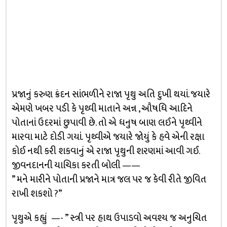
પ્રજાનું કરુણ ક્રંદન સાંભળીને રાજા પૃથુ અતિ દુખી થયાં. જયારે
એમણે ખબર પડી કે પૃથ્વી માતાને અન્ન , ઔષધિ આદિને
પોતાનાં ઉદરમાં છુપાવી છે. તો એ ધનુષ બાણ લઈને પૃથ્વીને
મારવા માટે દોડી ગયાં. પૃથ્વીએ જયારે જોયું કે હવે એની રક્ષા
કોઈ નથી કરી શકવાનું એ રાજા પૃથુની શરણમાં આવી ગઈ.
જીવનદાનની યાચિકા કરતી બોલી ——
” મને મારીને પોતાની પ્રજાને માત્ર જલ પર જ કેવી રીતે જીવિત
રાખી શકશો ?”
પૃથુએ કહ્યું —- ” સ્ત્રી પર હાથ ઉપાડવો અવશ્ય જ અનુચિત