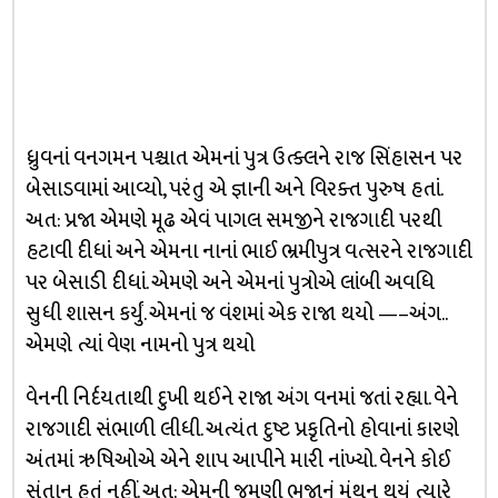
ધ્રુવનાં વનગમન પશ્ચાત એમનાં પુત્ર ઉત્ક્લને રાજ સિંહાસન પર
બેસાડવામાં આવ્યો, પરંતુ એ જ્ઞાની અને વિરક્ત પુરુષ હતાં.
અત: પ્રજા એમણે મૂઢ એવં પાગલ સમજીને રાજગાદી પરથી
હટાવી દીધાં અને એમના નાનાં ભાઈ ભ્રમીપુત્ર વત્સરને રાજગાદી
પર બેસાડી દીધાં. એમણે અને એમનાં પુત્રોએ લાંબી અવધિ
સુધી શાસન કર્યું. એમનાં જ વંશમાં એક રાજા થયો —–અંગ..
એમણે ત્યાં વેણ નામનો પુત્ર થયો
વેનની નિર્દયતાથી દુખી થઈને રાજા અંગ વનમાં જતાં રહ્યા. વેને
રાજગાદી સંભાળી લીધી. અત્યંત દુષ્ટ પ્રકૃતિનો હોવાનાં કારણે
અંતમાં ઋષિઓએ એને શાપ આપીને મારી નાંખ્યો. વેનને કોઈ
સંતાન હતું નહીં. અત: એમની જમણી ભુજાનું મંથન થયું ત્યારે