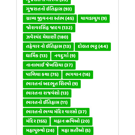
ગુજરાતનો ઇતિહાસ
(93)
ગ્રામ્ય જીવનના સ્તંભ
(45)
ચાવડાયુગ
(9)
જોરાવરસિંહ જાદવ
(132)
ઝવેરચંદ મેઘાણી
(180)
તહેવાર નો ઇતિહાસ
(13)
દોલત ભટ્ટ
(44)
ધાર્મિક
(13)
નવદુર્ગા
(9)
નાનાભાઈ જેબલિયા
(37)
પાળિયા કથા
(75)
ભગવાન
(16)
ભારતનાં અદભૂત શિલ્પો
(9)
ભારતના રાજવંશો
(13)
ભારતનો ઈતિહાસ
(11)
ભારતનો ભવ્ય મંદિર વારસો
(37)
મંદિર
(155)
મહાન ઋષિઓ
(20)
મહાપુરુષો
(26)
મહા સતીઓ
(5)