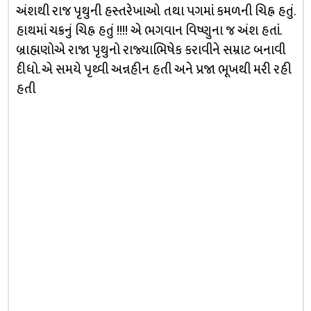
અંશથી રાજ પૃથુની હસ્તરેખાઓ તથા પગમાં કમળની ચિહ્ન હતું.
હાથમાં ચક્રનું ચિહ્ન હતું !!!! એ ભગવાન વિષ્ણુના જ અંશ હતાં.
બ્રાહ્મણોએ રાજા પૃથુનો રાજ્યાભિષેક કરાવીને સમ્રાટ બનાવી
દીધો. એ સમયે પૃથ્વી અન્નહીન હતી અને પ્રજા ભૂખથી મરી રહી
હતી