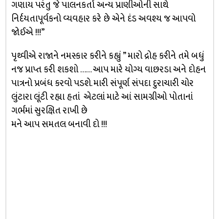
ગણાય પરંતુ જે પાલનકર્તા અન્ય પ્રાણીઓની સાથે
નિર્દયતાપૂર્વકનો વ્યવહાર કરે છે એને દંડ અવશ્ય જ આપવો
જોઈએ !!!”
પૃથ્વીએ રાજાને નમસ્કાર કરીને કહ્યું ” મારો દ્રોહ કરીને તમે બધું
નજ પ્રાપ્ત કરી શકશો …… આપ મારે યોગ્ય વાછરડા અને દોહન
પાત્રનો પ્રબંધ કરવો પડશે. મારી સંપૂર્ણ સંપદા દુરાચારી ચોર
લુંટારા લૂંટી રહ્યા હતાં એટલાં માટે આં સામગ્રીઓ પોતાનાં
ગર્ભમાં સુરક્ષિત રાખી છે
મને આપ સમતલ બનાવી દો !!!