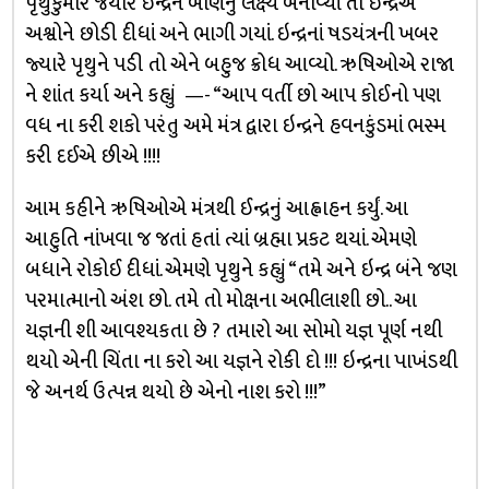
પૃથુકુમારે જયારે ઇન્દ્રને બાણનું લક્ષ્ય બનાવ્યાં તો ઇન્દ્રએ
અશ્વોને છોડી દીધાં અને ભાગી ગયાં. ઇન્દ્રનાં ષડયંત્રની ખબર
જ્યારે પૃથુને પડી તો એને બહુજ ક્રોધ આવ્યો. ઋષિઓએ રાજા
ને શાંત કર્યા અને કહ્યું —- “આપ વર્તી છો આપ કોઈનો પણ
વધ ના કરી શકો પરંતુ અમે મંત્ર દ્વારા ઇન્દ્રને હવનકુંડમાં ભસ્મ
કરી દઈએ છીએ !!!!
આમ કહીને ઋષિઓએ મંત્રથી ઈન્દ્રનું આહ્વાહન કર્યું. આ
આહુતિ નાંખવા જ જતાં હતાં ત્યાં બ્રહ્મા પ્રકટ થયાં. એમણે
બધાને રોકોઈ દીધાં. એમણે પૃથુને કહ્યું “તમે અને ઇન્દ્ર બંને જણ
પરમાત્માનો અંશ છો. તમે તો મોક્ષના અભીલાશી છો.. આ
યજ્ઞની શી આવશ્યકતા છે ? તમારો આ સોમો યજ્ઞ પૂર્ણ નથી
થયો એની ચિંતા ના કરો આ યજ્ઞને રોકી દો !!! ઇન્દ્રના પાખંડથી
જે અનર્થ ઉત્પન્ન થયો છે એનો નાશ કરો !!!”