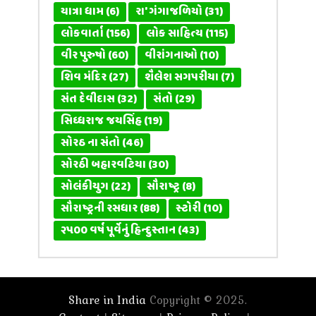
યાત્રા ધામ
(6)
રા' ગંગાજળિયો
(31)
લોકવાર્તા
(156)
લોક સાહિત્ય
(115)
વીર પુરુષો
(60)
વીરાંગનાઓ
(10)
શિવ મંદિર
(27)
શૈલેશ સગપરીયા
(7)
સંત દેવીદાસ
(32)
સંતો
(29)
સિધ્ધરાજ જયસિંહ
(19)
સોરઠ ના સંતો
(46)
સોરઠી બહારવટિયા
(30)
સોલંકીયુગ
(22)
સૌરાષ્ટ્ર
(8)
સૌરાષ્ટ્રની રસધાર
(88)
સ્ટોરી
(10)
૨૫૦૦ વર્ષ પૂર્વેનું હિન્દુસ્તાન
(43)
Share in India
Copyright © 2025.