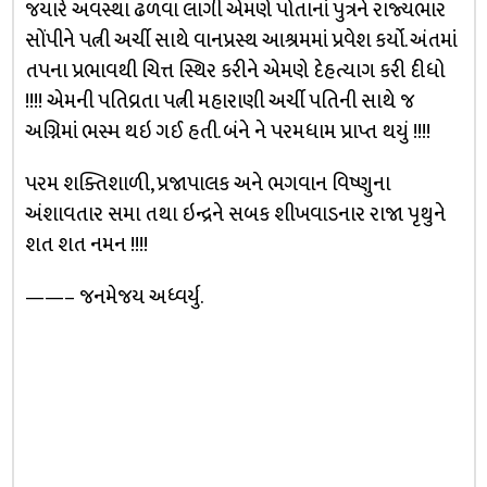
જયારે અવસ્થા ઢળવા લાગી એમણે પોતાનાં પુત્રને રાજ્યભાર
સોંપીને પત્ની અર્ચી સાથે વાનપ્રસ્થ આશ્રમમાં પ્રવેશ કર્યો. અંતમાં
તપના પ્રભાવથી ચિત્ત સ્થિર કરીને એમણે દેહત્યાગ કરી દીધો
!!!! એમની પતિવ્રતા પત્ની મહારાણી અર્ચી પતિની સાથે જ
અગ્નિમાં ભસ્મ થઇ ગઈ હતી. બંને ને પરમધામ પ્રાપ્ત થયું !!!!
પરમ શક્તિશાળી, પ્રજાપાલક અને ભગવાન વિષ્ણુના
અંશાવતાર સમા તથા ઇન્દ્રને સબક શીખવાડનાર રાજા પૃથુને
શત શત નમન !!!!
——– જનમેજય અધ્વર્યુ.