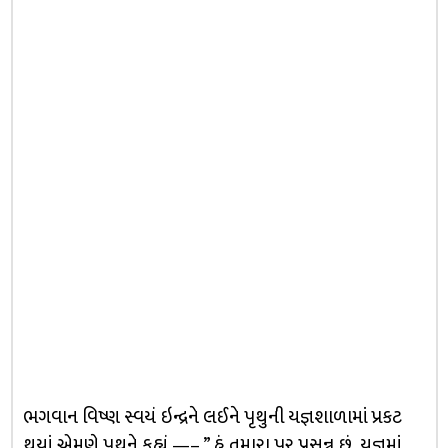
ભગવાન વિષ્ણ સ્વયં ઇન્દ્રને લઈને પૃથુની યજ્ઞશાળામાં પ્રકટ
થયાં. એમણે પૃથુને કહ્યું —– ” હું તમારા પર પ્રસન્ન છું.. યજ્ઞમાં