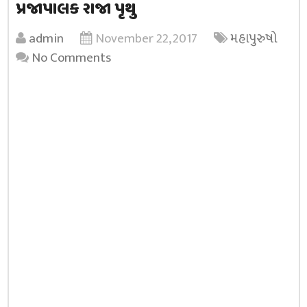
પ્રજાપાલક રાજા પૃથુ
admin
November 22, 2017
મહાપુરુષો
No Comments