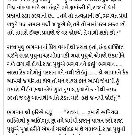
વિઘ્ન નાંખવા માટે આ ઇન્દ્રને તમે ક્ષમાંકરી દો, રાજાનો ધર્મ
પ્રજાની રક્ષા કરવાનો છે…… તમે તો તત્વજ્ઞાની છો, ભગવત પ્રેમી
શત્રુને પણ સમભાવથી જ જુએ છે, તમે તો મારાં પરમ ભક્ત છો
તમે તમારી ઈચ્છા પ્રમાણે જે વર જોઈએ તે માંગી શકો છો ?”
રાજા પૃથુ ભગવાનનાં પ્રિય વચનોથી પ્રસન્ન હતાં, ઇન્દ્ર લજ્જિત
થઈને રાજા પૃથુના ચરણોમાં પડી ગયાં. પૃથુએ એમણે ઉઠાવીને
ગળે લગાવી દીધાં. રાજા પૃથુએ ભગવાનને કહ્યું” ભગવાન …..
સાંસારિક ભોગોનું વરદાન મને નથી જોઈતું ……. જો આપ મને કૈંક
આપવાં જ માંગતા હોવ તો મને સહસ્ર કાન આપો જેનાથી હું
તમારું કીર્તન ,કથા એવં ગુણાનુવાદ, હજારો કાનોથી શ્રવણ
કરતો જ રહું આનાથી અતિરિક્ત મારે કશું જ નથી જોઈતું ”
ભગવાન શ્રી હરિએ કહ્યું —– “રાજન …… તમારી અવિચલ
ભક્તિથી હું અભિભૂત છું. તમે ધર્મથી પ્રજાનું પાલન કરો. રાજા
પૃથુએ પૂજા કરીને એમનાં ચરણોદક માથે ચઢાવ્યાં.. રાજા પૃથુની