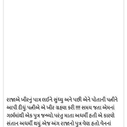
રાજાએ ખીરનું પાત્ર લઈને સુંધ્યુ અને પછી એને પોતાની પત્નીને
આપી દીધું. પત્નીએ એ ખીર ગ્રહણ કરી !!!! સમય જતા એમનાં
ગર્ભમાંથી એક પુત્ર જન્મ્યો. પરંતુ માતા અધર્મી હતી એ કારણે
સંતાન અધર્મી થયું. એજ અંગ રાજાનો પુત્ર વેણ હતો. વેનનાં