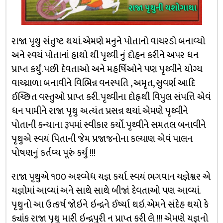
રાજા પૃથુ સંતુષ્ટ થયાં. એમણે મનુને પોતાનો વાચરડો બનાવ્યો
અને સ્વયં પોતાનાં હાથો થી પૃથ્વી નું દોહન કરીને અપર ધન
પ્રાપ્ત કર્યું. પછી દેવતાઓ અને મહર્ષિઓને પણ પૃથ્વીને યોગ્ય
વાચ્ચ્રાળા બનાવીને વિભિન્ન વનસ્પતિ , અમૃત, સુવર્ણ આદિ
ઈચ્છિત વસ્તુઓ પ્રાપ્ત કરી. પૃથ્વીના દોહ્નથી વિપુલ સંપત્તિ એવં
ધન પામીને રાજા પૃથુ અત્યંત પ્રસન્ન થયાં. એમણે પૃથ્વીને
પોતાની કન્યાના રૂપમાં સ્વીકાર કર્યો. પૃથ્વીને સમતલ બનાવીને
પૃથુએ સ્વયં પિતાની જેમ પ્રજાજનોના કલ્યાણ એવં પાલન
પોષણનું કર્તવ્ય પૂરું કર્યું !!!
રાજા પૃથુએ ૧૦૦ અશ્વ્મેધ યજ્ઞ કર્યા. સ્વયં ભગવાન યજ્ઞેશ્વર એ
યજ્ઞોમાં આવ્યાં અને સાથે સાથે બીજાં દેવતાઓ પણ આવ્યાં.
પૃથુનો આ ઉત્કર્ષ જોઇને ઇન્દ્રને ઈર્ષ્યા થઇ. એમને સંદેહ થયો કે
ક્યાંક રાજા પૃથુ મારી ઇન્દ્રપુરી ન પ્રાપ્ત કરી લે !!! એમણે યજ્ઞનો