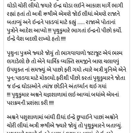
ઘોડો ચોરી લીધો. જયારે ઇન્દ્ર ઘોડા લઈને આકાશ માર્ગે ભાગી
રહ્યાં હતાં તો અત્રી ઋષીએ એમણે જોઈ લીધાં. એમણે રાજાને
બતાવ્યું અને ઇન્દ્રને પકડવાં માટે કહ્યું …… રાજાએ પોતાનાં
પુત્રોને આદેશ આપ્યો !!! પૃથુકુમારે ભાગતાં ઇન્દ્રનો પીછો કર્યો.
ઇન્દ્રે વેશ બદલી રાખ્યો હતો !!!!
પૃથુના પુત્રએ જ્યારે જોયું તો ભાગવાવાળો જટાજૂટ એવં ભસ્મ
લગાડેલો છે તો એને ધાર્મિક વ્યક્તિ સમજીને બાણ ચલાવવું
ઉપયુક્ત નાં સમજ્યું. એ પાછો ફરી ગયો ત્યારે અત્રી મુનિએ એને
પુન; પકડવા માટે મોકલ્યો. ફરીથી પીછો કરતાં પૃથુકુમારને જોતા
જ ઇન્દ્ર ઘોડાઓને ત્યાંજ છોડીને અંતર્ધ્યાન થઇ ગયાં
!!! પૃથુકુમાર અશ્વને યજ્ઞશાળામાં લઇ આવ્યાં. બધાંએ એમનાં
પરાક્રમની પ્રશંસા કરી !!!!
અશ્વને પશુશાળામાં બાંધી દીધાં. ઇન્દ્રે છુપાઈને પાછાં અશ્વોને
ચોરી લીધાં. અત્રી ઋષીએ જ્યારે જોયું તો પૃથુકુમારને બતાવ્યું.