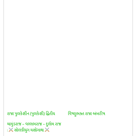
રાજા પુલકેશીન (પુલકેશી) દ્વિતીય
વિષ્ણુભક્ત રાજા અંબરીષ
ચામુંડરાજ – વલ્લભરાજ – દુર્લભ રાજ
:
સોલંકીયુગ યશોગાથા