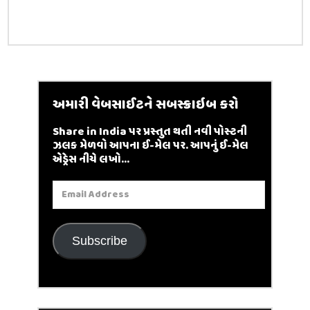
અમારી વેબસાઈટને સબસ્ક્રાઇબ કરો
Share in India પર પ્રસ્તુત થતી નવી પોસ્ટની
ઝલક મેળવો આપના ઈ-મેલ પર. આપનું ઈ-મેલ
એડ્રેસ નીચે લખો...
Email
Address
Subscribe