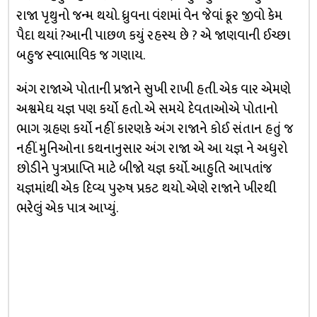
રાજા પૃથુનો જન્મ થયો. ધ્રુવના વંશમાં વેન જેવાં ક્રૂર જીવો કેમ
પૈદા થયાં ?આની પાછળ કયું રહસ્ય છે ? એ જાણવાની ઈચ્છા
બહુજ સ્વાભાવિક જ ગણાય.
અંગ રાજાએ પોતાની પ્રજાને સુખી રાખી હતી. એક વાર એમણે
અશ્વમેઘ યજ્ઞ પણ કર્યો હતો. એ સમયે દેવતાઓએ પોતાનો
ભાગ ગ્રહણ કર્યો નહીં કારણકે અંગ રાજાને કોઈ સંતાન હતું જ
નહીં. મુનિઓના કથનાનુસાર અંગ રાજા એ આ યજ્ઞ ને અધુરો
છોડીને પુત્રપ્રાપ્તિ માટે બીજો યજ્ઞ કર્યો. આહુતિ આપતાંજ
યજ્ઞમાંથી એક દિવ્ય પુરુષ પ્રકટ થયો. એણે રાજાને ખીરથી
ભરેલું એક પાત્ર આપ્યું.