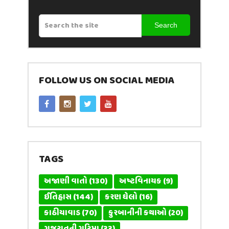
Search
FOLLOW US ON SOCIAL MEDIA
TAGS
અજાણી વાતો
(130)
અષ્ટવિનાયક
(9)
ઈતિહાસ
(144)
કરણ ઘેલો
(16)
કાઠીયાવાડ
(70)
કુરબાનીની કથાઓ
(20)
ગુજરાતની ગરિમા
(33)