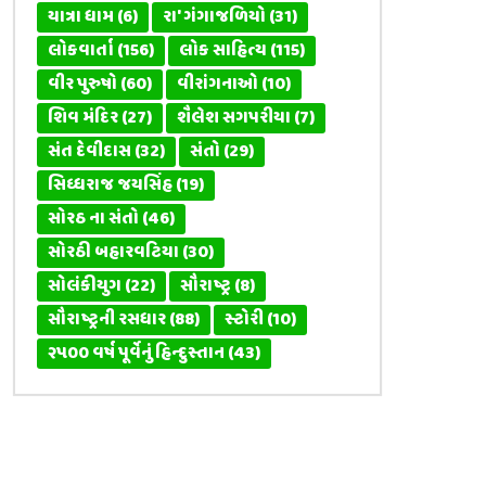
યાત્રા ધામ
(6)
રા' ગંગાજળિયો
(31)
લોકવાર્તા
(156)
લોક સાહિત્ય
(115)
વીર પુરુષો
(60)
વીરાંગનાઓ
(10)
શિવ મંદિર
(27)
શૈલેશ સગપરીયા
(7)
સંત દેવીદાસ
(32)
સંતો
(29)
સિધ્ધરાજ જયસિંહ
(19)
સોરઠ ના સંતો
(46)
સોરઠી બહારવટિયા
(30)
સોલંકીયુગ
(22)
સૌરાષ્ટ્ર
(8)
સૌરાષ્ટ્રની રસધાર
(88)
સ્ટોરી
(10)
૨૫૦૦ વર્ષ પૂર્વેનું હિન્દુસ્તાન
(43)