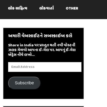
લોક સાહિત્ય
લોકવાર્તા
OTHER
અમારી વેબસાઈટને સબસ્ક્રાઇબ કરો
Share in India પર પ્રસ્તુત થતી નવી પોસ્ટની
ઝલક મેળવો આપના ઈ-મેલ પર. આપનું ઈ-મેલ
એડ્રેસ નીચે લખો...
Email
Address
Subscribe