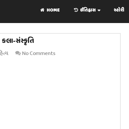
HOME
ઈતિહાસ
સ્ટોરી
કલા-સંસ્કૃતિ
િત્ય
No Comments