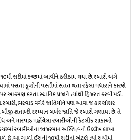
૦મી સદીમાં કચ્છમાં આવીને ઠરીઠામ થયા છે. રબારી અંગે
લિયામાં વસતા હૂણોની વસ્તીમાં સતત થતા રહેલા વધારાને કારણે
પર આક્રમણ કરતા. સ્થાનિક પ્રજાને ત્યાંથી હિજરત કરવી પડી.
ા. રબારી, ભરવાડ વગેરે જાતિયોને પણ આવા જ કારણોસર
બીજી શતાબ્દી દરમ્યાન બર્બર જાતિ જે રબારી ગણાયા છે. તે
 સિંધ અને મારવાડ પહોંચેલા રબારીઓની કેટલીક શાકાઓ
 કચ્છમાં રબારીઓના જાજરમાન અસ્તિત્વનો ઉલ્લેખ લાખા
મળે છે. આ ગાળો ઈસુની ૧૦મી સદીનો એટલે ત્યાં સુધીમાં