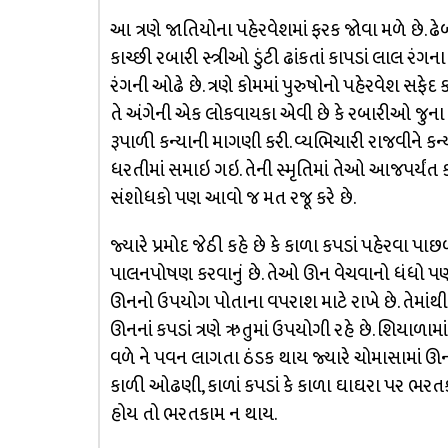
આ ત્રણે જાતિયોના પહેરવેશમાં ફરક જોવા મળે છે. ઢે
કાચ્છી રબારી સ્ત્રીઓ ડુંટી ઢાંકતાં કાપડાં લાલ
રંગની ઓઢે છે. ત્રણે કોમમાં પુરુષોનો પહેરવેશ સફેદ ક
તે અંગેની એક લોકવાયકા એવી છે કે રબારીઓ જુના 
રૂપાળી કન્યાની માગણી કરી. વ્યભિચારી રાજવીને કન
ધરતીમાં સમાઇ ગઇ. તેની સ્મૃતિમાં તેઓ આજપર્યંત કાળાં
સંશોધકો પણ આવો જ મત રજૂ કરે છે.
જ્યારે પ્રમોદ જેઠી કહે છે કે કાળા કપડાં પહેરવા પાછ
પાલનપોષણ કરવાનું છે. તેઓ ઊન વેચવાનો ધંધો પણ કર
ઊનનો ઉપયોગ પોતાના વપરાશ માટે રાખે છે. તેમાંથી ત
ઊનનાં કપડાં ત્રણે ઋતુમાં ઉપયોગી રહે છે. શિયાળામા
વળે ને પવન લાગતા ઠંડક થાય જ્યારે ચોમાસામાં ઊની
કાળી ઓઢણી, કાળાં કપડાં કે કાળા ઘાઘરા પર ભરતકામ
હોય તો ભરતકામ ન થાય.