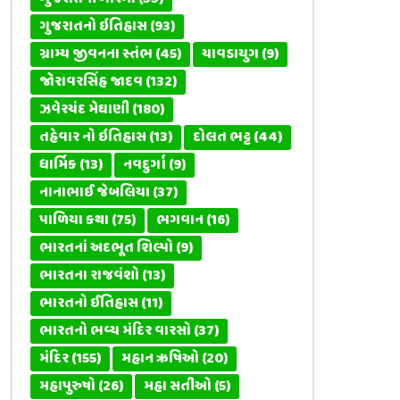
ગુજરાતનો ઇતિહાસ
(93)
ગ્રામ્ય જીવનના સ્તંભ
(45)
ચાવડાયુગ
(9)
જોરાવરસિંહ જાદવ
(132)
ઝવેરચંદ મેઘાણી
(180)
તહેવાર નો ઇતિહાસ
(13)
દોલત ભટ્ટ
(44)
ધાર્મિક
(13)
નવદુર્ગા
(9)
નાનાભાઈ જેબલિયા
(37)
પાળિયા કથા
(75)
ભગવાન
(16)
ભારતનાં અદભૂત શિલ્પો
(9)
ભારતના રાજવંશો
(13)
ભારતનો ઈતિહાસ
(11)
ભારતનો ભવ્ય મંદિર વારસો
(37)
મંદિર
(155)
મહાન ઋષિઓ
(20)
મહાપુરુષો
(26)
મહા સતીઓ
(5)