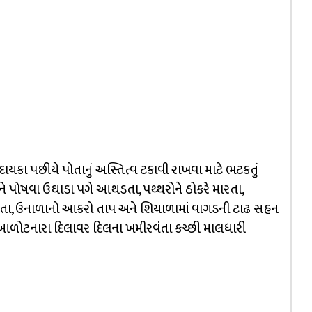
કા પછીયે પોતાનું અસ્તિત્વ ટકાવી રાખવા માટે ભટકતું
ંને પોષવા ઉઘાડા પગે આથડતા, પથ્થરોને ઠોકરે મારતા,
ખતા, ઉનાળાનો આકરો તાપ અને શિયાળામાં વાગડની ટાઢ સહન
 આળોટનારા દિલાવર દિલના ખમીરવંતા કચ્છી માલધારી