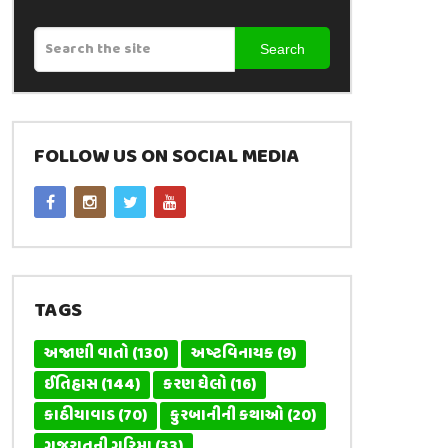
Search
FOLLOW US ON SOCIAL MEDIA
TAGS
અજાણી વાતો
(130)
અષ્ટવિનાયક
(9)
ઈતિહાસ
(144)
કરણ ઘેલો
(16)
કાઠીયાવાડ
(70)
કુરબાનીની કથાઓ
(20)
ગુજરાતની ગરિમા
(33)