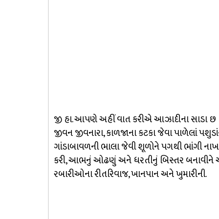
જી હા. આપણે અહીં વાત કરીએ આઝાદીના સાડા છ દાય
જીવન જીવનારા, કાળજાના કટકા જેવા પાળેલાં પશુડા
ગાંડાબાવળની ભાલા જેવી શૂળોને પગથી ભાંગી ના
કરી, આભનું ઓઢણું અને ધરતીનું બિસ્તર બનાવીને
રબારીઓના રીતરિવાજ, ખાનપાન અને ખુમારીની.