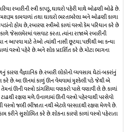
બરિયા રબારીની સ્ત્રી કાપડુ, ઘાઘરો પહેરી માથે ઓઢણી ઓઢે છે.
 રંગના મશરૂમ કામવાળાં તથા ઘાઘરો ભરતભરેલા અને ઓઢણી કાળા
પડાંનો હોય છે, રબારણ સ્ત્રીઓ કાળાં વસ્ત્રો કેમ પરિધાન કરે છે
કાળે જેસલમેરમાં વસવાટ કરતા. ત્યાંના રાજાએ રબારીની
્યા ન આપવા માટે તેઓ ત્યાંથી નાસી છૂટયા. પછીથી આ કન્યા
 વસ્ત્રો પહેરે છે. અને શોક પ્રદર્શિત કરે છે. મોટા ભાગના
ળનું કારણ વૈજ્ઞાાનિક છે. રબારી લોકોનો વ્યવસાય ઘેટાં-બકરાંનું
ે છે. આ ઊનમાં કાળું ઊન વેચવામાં મુશ્કેલી પડે જેથી એ
ેમનાં ઊની વસ્ત્રો ડાંગશિયા વણકરો પાસે વણાવી લે છે. કાળાં
ં ટાઢથી રક્ષણ મળે. ઉનાળામાં ઊની વસ્ત્રો પહેરવાથી પરસેવો
 વસ્ત્રો જલ્દી ભીંજાતા નથી એટલે વરસાદથી રક્ષણ મેળવે છે.
 કરીને સુશોભિત કરે છે. શોકના કારણે કાળાં વસ્ત્રો પહેરાતા