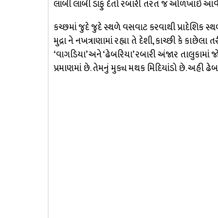
લાંબી લાંબી ડાંફુ દેતો રબારી તરત જ ઓળખાઇ આવે
કચ્છમાં જુદે જુદે સ્થળે વસવાટ કરવાથી પ્રાદેશિક સ્થ
મુદ્રા ને નખત્રાણામાં રહ્યા તે દેશી, કાચ્છી કે કાછે
‘વાગડિયા’ અને ‘ઢેબરિયા’ રબારી અંજાર તાલુકામાં જ
પ્રમાણમાં છે. તેમનું મુક્ય મથક મિદિયાંડો છે. અહી 