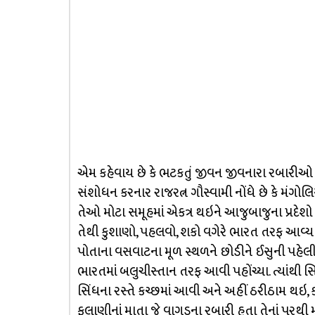
એમ કહેવાય છે કે ભટકતું જીવન જીવનારા રબારીઓ ૧
સંશોધન કરનાર રાજરત્ન ગૌસ્વામી નોંધે છે કે મંગો
તેઓ મોટા સમૂહમાં એકત્ર થઇને આજુબાજુના પ્રદેશો 
તેથી કુશાણો, પહલવો, શકો વગેરે ભારત તરફ આવ્ય
પોતાના વસવાટના મૂળ સ્થળને છોડીને ઈસુની પહેલી 
ભારતમાં બલુચીસ્તાન તરફ આવી પહોંચ્યા. ત્યાંથી
સિંધના રસ્તે કચ્છમાં આવી અને અહીં ઠરીઠામ થઇ,
ફૂલાણીનાં માતા જે વાગડના રબારી હતા તેનાં પરથી 