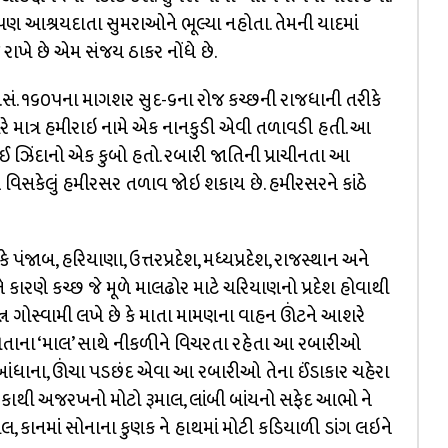
ણ આશ્રયદાતા સુમરાઓને ભૂલ્યા નહોતા. તેમની યાદમાં
રાખે છે એમ સંજય ઠાકર નોંધે છે.
.સં. ૧૬૦૫ના માગશર સુદ-૬ના રોજ કચ્છની રાજધાની તરીકે
યારે માત્ર હમીરાઇ નામે એક નાનકુડી એવી તળાવડી હતી. આ
ઈ ઝિંદાનો એક કુબો હતો. રબારી જાતિની પ્રાચીનતા આ
ે વિસકેલું હમીરસર તળાવ જોઇ શકાય છે. હમીરસરને કાંઠે
ાબ, હરિયાણા, ઉત્તરપ્રદેશ, મધ્યપ્રદેશ, રાજસ્થાન અને
ારણે કચ્છ જે મૂળે માલઢોર માટે ચરિયાણનો પ્રદેશ હોવાથી
્ન ગોસ્વામી લખે છે કે માતા મામણના વાહન ઊંટને આશરે
પોતાના ‘માલ’ સાથે નીકળીને વિચરતા રહેતા આ રબારીઓ
્રઢ બાંધાના, ઊંચા પડછંદ એવા આ રબારીઓ તેના ઈંડાકાર ચહેરા
ી કાથી અજરખનો મોટો રૂમાલ, લાંબી બાંયનો સફેદ આભો ને
લ, કાનમાં સોનાના કુણક ને હાથમાં મોટી કડિયાળી ડાંગ લઇને