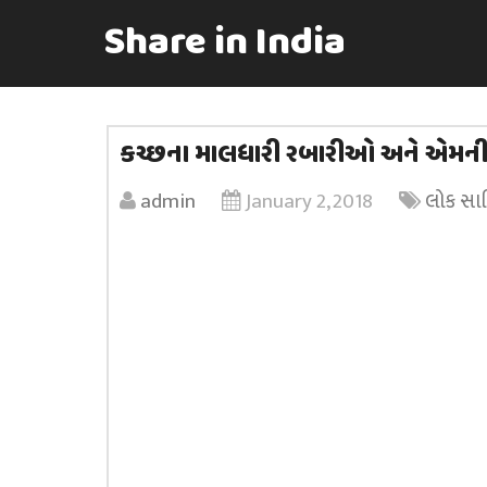
Share in India
કચ્છના માલધારી રબારીઓ અને એમની 
admin
January 2, 2018
લોક સાહ