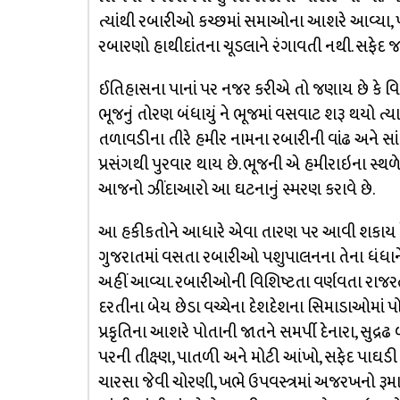
ત્યાંથી રબારીઓ કચ્છમાં સમાઓના આશરે આવ્યા, પ
રબારણો હાથીદાંતના ચૂડલાને રંગાવતી નથી. સફેદ જ 
ઈતિહાસના પાનાં પર નજર કરીએ તો જણાય છે કે વિ
ભૂજનું તોરણ બંધાયું ને ભૂજમાં વસવાટ શરૂ થયો ત્
તળાવડીના તીરે હમીર નામના રબારીની વાંઢ અને સાં
પ્રસંગથી પુરવાર થાય છે. ભૂજની એ હમીરાઇના સ્થળ
આજનો ઝીંદાઆરો આ ઘટનાનું સ્મરણ કરાવે છે.
આ હકીકતોને આધારે એવા તારણ પર આવી શકાય કે પંજ
ગુજરાતમાં વસતા રબારીઓ પશુપાલનના તેના ધંધાને ક
અહીં આવ્યા. રબારીઓની વિશિષ્ટતા વર્ણવતા રાજરત
દરતીના બેય છેડા વચ્ચેના દેશદેશના સિમાડાઓમાં 
પ્રકૃતિના આશરે પોતાની જાતને સમર્પી દેનારા, સુદ
પરની તીક્ષ્ણ, પાતળી અને મોટી આંખો, સફેદ પાઘડ
ચારસા જેવી ચોરણી, ખભે ઉપવસ્ત્રમાં અજરખનો રૂમા