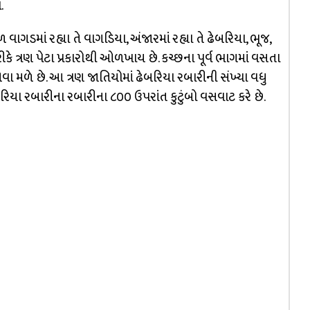
.
ળ વાગડમાં રહ્યા તે વાગડિયા, અંજારમાં રહ્યા તે ઢેબરિયા, ભૂજ,
લા તરીકે ત્રણ પેટા પ્રકારોથી ઓળખાય છે. કચ્છના પૂર્વ ભાગમાં વસતા
ોવા મળે છે. આ ત્રણ જાતિયોમાં ઢેબરિયા રબારીની સંખ્યા વધુ
ઢેબરિયા રબારીના રબારીના ૮૦૦ ઉપરાંત કુટુંબો વસવાટ કરે છે.