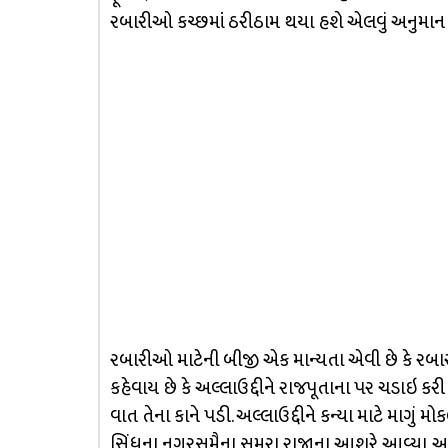
રબારીઓ કચ્છમાં ઠરીઠામ થયા હશે એલવું અનુમાન
રબારીઓ માટેની બીજી એક માન્યતા એવી છે કે રબા
કહેવાય છે કે અલ્લાઉદ્દીને રાજપૂતાના પર ચડાઇ કરી
વાત તેના કાને પડી. અલ્લાઉદ્દીને કન્યા માટે માગું 
સિંધના નગરસમૈના સુમરા રાજાના આશરે આવ્યા. અલાઉ