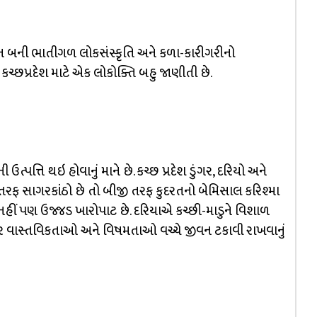
ન બની ભાતીગળ લોકસંસ્કૃતિ અને કળા-કારીગરીનો
છપ્રદેશ માટે એક લોકોક્તિ બહુ જાણીતી છે.
્પત્તિ થઇ હોવાનું માને છે. કચ્છ પ્રદેશ ડુંગર, દરિયો અને
એક તરફ સાગરકાંઠો છે તો બીજી તરફ કુદરતનો બેમિસાલ કરિશ્મા
ં નહીં પણ ઉજ્જડ ખારોપાટ છે. દરિયાએ કચ્છી-માડુને વિશાળ
ે ક્રૂર વાસ્તવિકતાઓ અને વિષમતાઓ વચ્ચે જીવન ટકાવી રાખવાનું