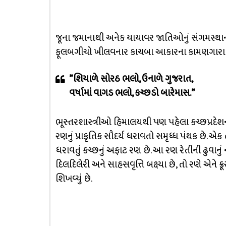
જૂના જમાનાથી અનેક યાયાવર જાતિઓનું સંગમસ્થા
ફૂલબગીચો ખીલવનાર કાચબા આકારના કામણગારા કચ્
”શિયાળે સોરઠ ભલો, ઉનાળે ગુજરાત,
વર્ષામાં વાગડ ભલો, કચ્છડો બારેમાસ.”
ભૂસ્તરશાસ્ત્રીઓ હિમાલયથી પણ પહેલા કચ્છપ્રદેશની ઉત
રણનું પ્રાકૃતિક સૌદર્ય ધરાવતો સમૃધ્ધ પંથક છે. 
ધરાવતું કચ્છનું અફાટ રણ છે. આ રણ રેતીની ઢુવાનુ
દિલદિલેરી અને સાહસવૃત્તિ બક્ષ્યા છે, તો રણે એન
શિખવ્યું છે.