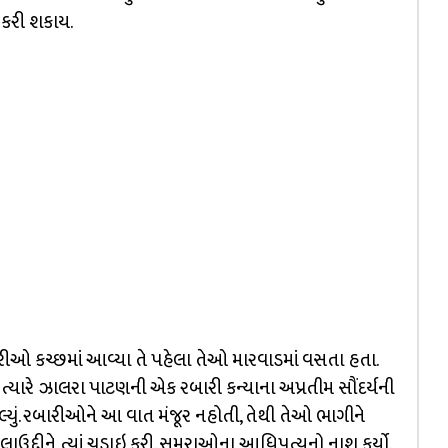
 કરી શકાય.
રીઓ કચ્છમાં આવ્યા તે પહેલા તેઓ મારવાડમાં વસતા હતા.
 ત્યારે ઝાલરા પાટણની એક રબારી કન્યાના અપ્રતીમ સૌંદર્યની
મોકલ્યું. રબારીઓને આ વાત મંજૂર નહોતી, તેથી તેઓ ભાગીને
દ્દીને ત્યાં ચડાઇ કરી. સુમરાઓના આધિપત્યનો નાશ કર્યો.