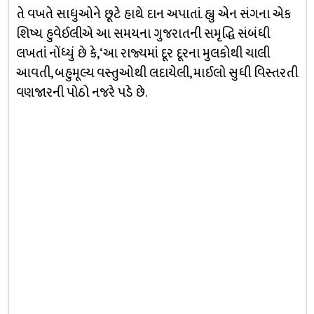
તે વખતે સાધુઓને છૂટે હાથે દાન અપાતાં. હ્યુ એન સંગના એક
શિષ્ય હુવેઈલીએ આ સમયના ગુજરાતની સમૃદ્ધિ સંબંધી
લખતાં નોંધ્યું છે કે, ‘આ રાજ્યમાં દૂર દૂરના મુલકોથી ચાલી
આવતી, બહુમૂલ્ય વસ્તુઓથી લદાયેલી, માઈલો સુધી વિસ્તરતી
વણજારની પોઠો નજરે પડે છે.