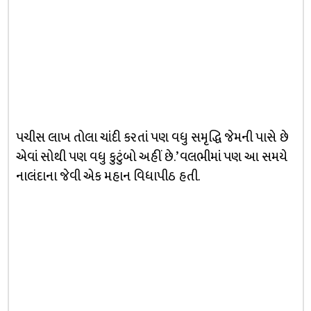
પચીસ લાખ તોલા ચાંદી કરતાં પણ વધુ સમૃદ્ધિ જેમની પાસે છે
એવાં સોથી પણ વધુ કુટુંબો અહીં છે.’ વલભીમાં પણ આ સમયે
નાલંદાના જેવી એક મહાન વિધાપીઠ હતી.