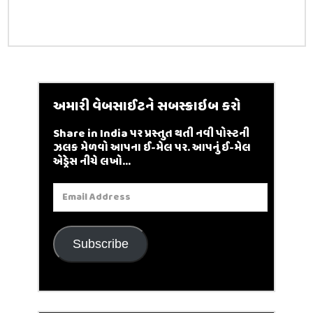
અમારી વેબસાઈટને સબસ્ક્રાઇબ કરો
Share in India પર પ્રસ્તુત થતી નવી પોસ્ટની
ઝલક મેળવો આપના ઈ-મેલ પર. આપનું ઈ-મેલ
એડ્રેસ નીચે લખો...
Email
Address
Subscribe