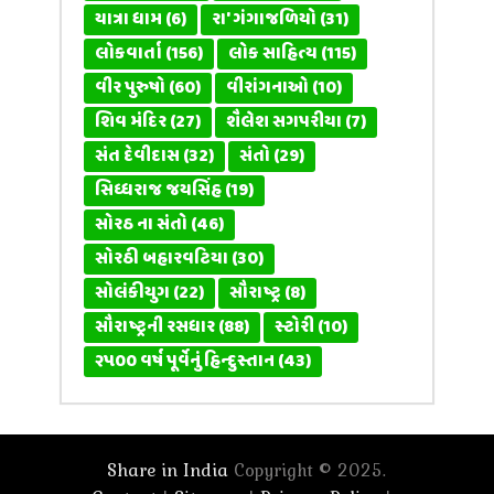
યાત્રા ધામ
(6)
રા' ગંગાજળિયો
(31)
લોકવાર્તા
(156)
લોક સાહિત્ય
(115)
વીર પુરુષો
(60)
વીરાંગનાઓ
(10)
શિવ મંદિર
(27)
શૈલેશ સગપરીયા
(7)
સંત દેવીદાસ
(32)
સંતો
(29)
સિધ્ધરાજ જયસિંહ
(19)
સોરઠ ના સંતો
(46)
સોરઠી બહારવટિયા
(30)
સોલંકીયુગ
(22)
સૌરાષ્ટ્ર
(8)
સૌરાષ્ટ્રની રસધાર
(88)
સ્ટોરી
(10)
૨૫૦૦ વર્ષ પૂર્વેનું હિન્દુસ્તાન
(43)
Share in India
Copyright © 2025.