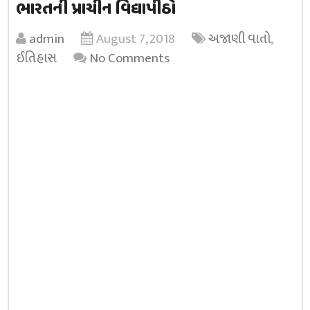
ભારતની પ્રાચીન વિદ્યાપીઠો
admin
August 7, 2018
અજાણી વાતો
,
ઈતિહાસ
No Comments