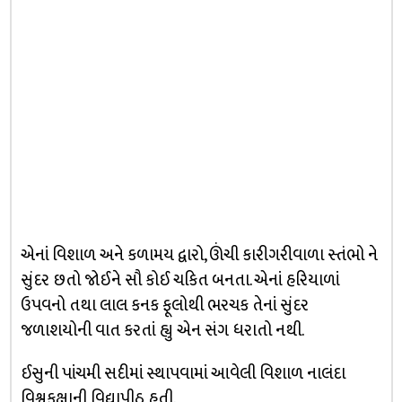
એનાં વિશાળ અને કળામય દ્વારો, ઊંચી કારીગરીવાળા સ્તંભો ને
સુંદર છતો જોઈને સૌ કોઈ ચકિત બનતા. એનાં હરિયાળાં
ઉપવનો તથા લાલ કનક ફૂલોથી ભરચક તેનાં સુંદર
જળાશયોની વાત કરતાં હ્યુ એન સંગ ધરાતો નથી.
ઈસુની પાંચમી સદીમાં સ્થાપવામાં આવેલી વિશાળ નાલંદા
વિશ્વકક્ષાની વિદ્યાપીઠ હતી.