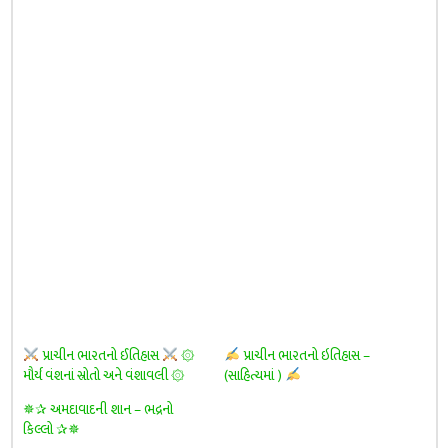
પ્રાચીન ભારતનો ઈતિહાસ
۞
પ્રાચીન ભારતનો ઇતિહાસ –
મૌર્ય વંશનાં સ્રોતો અને વંશાવલી ۞
(સાહિત્યમાં )
✵✰ અમદાવાદની શાન – ભદ્રનો
કિલ્લો ✰✵