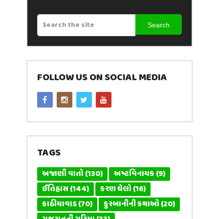
Search
FOLLOW US ON SOCIAL MEDIA
TAGS
અજાણી વાતો
(130)
અષ્ટવિનાયક
(9)
ઈતિહાસ
(144)
કરણ ઘેલો
(16)
કાઠીયાવાડ
(70)
કુરબાનીની કથાઓ
(20)