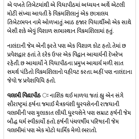
એ વખતે તિબેટમાંથી એ વિધાપીઠમાં અધ્યયન અર્થે એટલી
મોટી સંખ્યા આવતી કે વિક્રમશિલાનું એક છાત્રાલય
તિબેટભવન નામે ઓળખાતું. આઠ હજાર વિધાર્થીઓ એક સાથે
બેસી શકે એવું વિશાળ સભાસ્થાન વિક્રમશિલામાં હતું.
નાલંદાની જેમ એની ફરતે પણ એક વિશાળ કોટ હતો. તેમાં છ
પ્રવેશદ્વાર હતાં. તે દરેક ઉપર એક વિદ્વાન આચાર્યની દેખરેખ
રહેતી. છ આચાર્યો ને વિધાપીઠના પ્રમુખ આચાર્ય મળી સાત
સમર્થ પંડિતો વિક્રમશિલાનો વહીવટ કરતા. અહીં પણ નાલંદાના
જેવો જ પ્રવેશવિધિ હતો.
વલભી વિદ્યાપીઠ ઃ
નાશિક થઈ માળવા જતાં હ્યુ એન સંગે
સૌરાષ્ટ્રમાં હર્ષના જમાઈ મૈત્રકવંશી ધુ્રવસેનની રાજધાની
વલભીની પણ મુલાકાત લીધી. ધુ્રવસેને પણ સમ્રાટ હર્ષની જેમ
બૌદ્ધ ધર્મ સ્વીકાર્યો હતો. હર્ષની પંચવર્ષીય પરિષદની જેમ
વલભીમાં પણ એક મોટો ધાર્મિક મેળો ભરાતો.