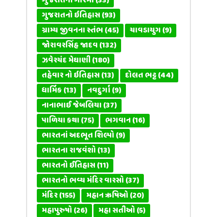
ગુજરાતની ગરિમા
(33)
ગુજરાતનો ઇતિહાસ
(93)
ગ્રામ્ય જીવનના સ્તંભ
(45)
ચાવડાયુગ
(9)
જોરાવરસિંહ જાદવ
(132)
ઝવેરચંદ મેઘાણી
(180)
તહેવાર નો ઇતિહાસ
(13)
દોલત ભટ્ટ
(44)
ધાર્મિક
(13)
નવદુર્ગા
(9)
નાનાભાઈ જેબલિયા
(37)
પાળિયા કથા
(75)
ભગવાન
(16)
ભારતનાં અદભૂત શિલ્પો
(9)
ભારતના રાજવંશો
(13)
ભારતનો ઈતિહાસ
(11)
ભારતનો ભવ્ય મંદિર વારસો
(37)
મંદિર
(155)
મહાન ઋષિઓ
(20)
મહાપુરુષો
(26)
મહા સતીઓ
(5)