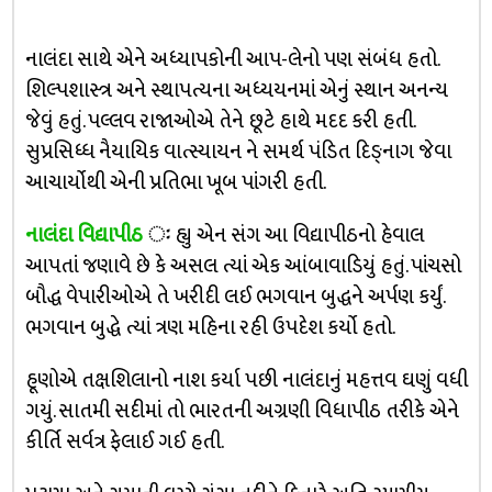
નાલંદા સાથે એને અધ્યાપકોની આપ-લેનો પણ સંબંધ હતો.
શિલ્પશાસ્ત્ર અને સ્થાપત્યના અધ્યયનમાં એનું સ્થાન અનન્ય
જેવું હતું. પલ્લવ રાજાઓએ તેને છૂટે હાથે મદદ કરી હતી.
સુપ્રસિધ્ધ નૈયાયિક વાત્સ્યાયન ને સમર્થ પંડિત દિઙ્‌નાગ જેવા
આચાર્યોથી એની પ્રતિભા ખૂબ પાંગરી હતી.
નાલંદા વિદ્યાપીઠ
ઃ
હ્યુ એન સંગ આ વિદ્યાપીઠનો હેવાલ
આપતાં જણાવે છે કે અસલ ત્યાં એક આંબાવાડિયું હતું. પાંચસો
બૌદ્ધ વેપારીઓએ તે ખરીદી લઈ ભગવાન બુદ્ધને અર્પણ કર્યું.
ભગવાન બુદ્ધે ત્યાં ત્રણ મહિના રહી ઉપદેશ કર્યો હતો.
હૂણોએ તક્ષશિલાનો નાશ કર્યા પછી નાલંદાનું મહત્તવ ઘણું વધી
ગયું. સાતમી સદીમાં તો ભારતની અગ્રણી વિધાપીઠ તરીકે એને
કીર્તિ સર્વત્ર ફેલાઈ ગઈ હતી.