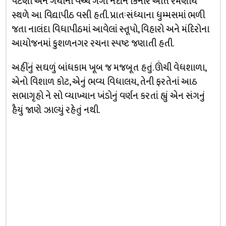
પટણા અને ગયાની વચ્ચે ગંગા નદીને કિનારે અતિ રમણીય
સ્થળે આ વિદ્યાપીઠ વસી હતી. પ્રાતઃસંધ્યાના ધુમ્મસમાં ભળી
જતા નાલંદા વિધાપીઠમાં આવેલાં સ્તૂપો, વિહારો અને મંદિરોના
આયોજનમાં કુશળનગર રચના સ્પષ્ટ જણાતી હતી.
અહીંનું સઘળું બાંધકામ ખૂબ જ મજબૂત હતું. ઊંચી વેધશાળા,
એનો વિશાળ કોટ, એનું ભવ્ય વિધાલય, તેની ફરતેનાં આઠ
સભાગૃહો ને સો વ્યાખ્યાન ખંડોનું વર્ણન કરતાં હ્યું એન સંગનું
હૈયું જાણે ઝાલ્યું રહેતું નથી.