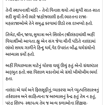
તેની સ્થાપનાથી માંડી – તેનો વિનાશ થયો ત્યાં સુધી સાત-સાત
સદી સુધી તેની ભારે જાહોજલાલી હતી. ભારતના રાજા-
મહારાજાઓએ તેને સમૃદ્ધ કરવામાં ઊંડો રસ દાખવ્યો હતો.
તિબેટ, ચીન, જાવા, સુમાત્રા અને સિલોન (શ્રીલંકા)માંથી અહીં
વિધાર્થીઓ આવતા. હ્યુ એન સંગ જેવા ચીની પંડિતે નાલંદામાં
લાંબો સમય ગાળીને હિન્દુ ધર્મ, વેદ ઉપરાંત બૌદ્ધ ધર્મગ્રંથોનો
અભ્યાસ કર્યો હતો.
અહીં વિધાભ્યાસ માટેનું ધોરણ ઘણું ઊંચું હતું. એનો ગ્રંથભંડાર
અદ્‌ભુત હતો. ત્રણ વિશાળ મકાનોમાં એ ગ્રંથો ખીચોખીચ ભર્યા
હતા.
નાલંદા એ ધર્મ અને ફિલસૂફીનું, વ્યાકરણ અને વ્યુત્પત્તિશાસ્ત્રનું
તર્કશાસ્ત્ર અને સાહિત્યના જ અભ્યાસનું કેન્દ્ર હતું તેમ ન હતું,
પરંતુ શિલ્પ- સ્થાપત્ય તેમ જ અન્ય કળાઓના શિક્ષણ-