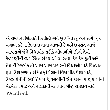
એ સમયના શિક્ષકોની શક્તિ અને બુધ્ધિનાં હ્યુ એન સંગે ખૂબ
વખાણ કરેલાં છે. નાના નાના આશ્રમો કે મઠો ઉપરાંત આજે
આપણએ જેને વિધાપીઠ તરીકે ઓળખીએ છીએ તેવી
કેળવણીની વ્યવસ્થિત સંસ્થાઓ ભારતમાં ઠેર ઠેર હતી અને
તેમાંની કેટલીક તો ખાસ ખાસ પ્રકારની વિધાઓ માટે વિખ્યાત
હતી. ઉદાહરણ તરીકે તક્ષશિલાની વિધાપીઠ વૈદક માટે,
ઉજ્જયિનીની જ્યોતિષ માટે, વલભીની જૈન દર્શનો માટે, કાશીની
વેદવેદાંગ માટે અને નાલંદાની મહાયાન બૌદ્ધ સંપ્રદાય માટે
જાણીતી હતી.