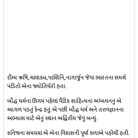
દૌમ્ય ૠષિ, ચાણક્ય, પાણિનિ, નાગાર્જુન જેવા ભારતના સમર્થ
પંડિતો એના જ્યોતિર્ધરો હતા.
બૌદ્ધ ધર્મના ઊગમ પહેલાં વૈદિક સાહિત્યના અધ્યયનનું એ
આગળ પડતું કેન્દ્ર હતું. એ પછી બૌદ્ધ ધર્મ અને તત્તવજ્ઞાનના
અભ્યાસ માટે એનું સ્થાન અદ્વિતીય જેવું બન્યું.
કનિષ્કના સમયમાં એ એના વિકાસની પૂર્ણ કળાએ પહોંચી હતી.