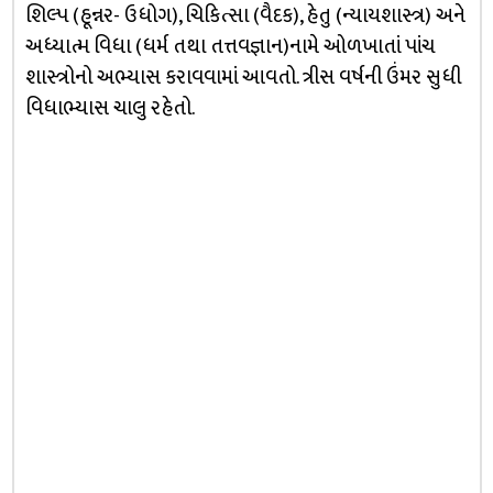
શિલ્પ (હૂન્નર- ઉધોગ), ચિકિત્સા (વૈદક), હેતુ (ન્યાયશાસ્ત્ર) અને
અધ્યાત્મ વિધા (ધર્મ તથા તત્તવજ્ઞાન)નામે ઓળખાતાં પાંચ
શાસ્ત્રોનો અભ્યાસ કરાવવામાં આવતો. ત્રીસ વર્ષની ઉંમર સુધી
વિધાભ્યાસ ચાલુ રહેતો.