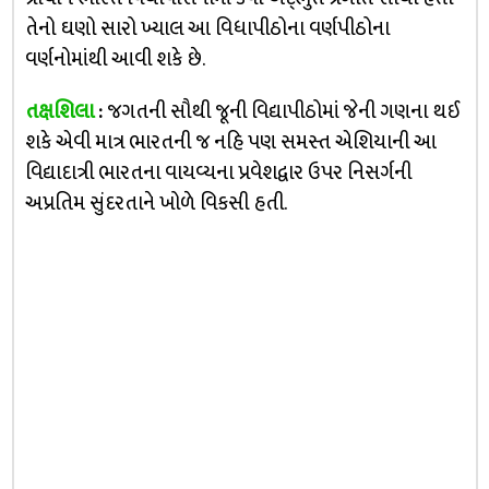
તેનો ઘણો સારો ખ્યાલ આ વિધાપીઠોના વર્ણપીઠોના
વર્ણનોમાંથી આવી શકે છે.
તક્ષશિલા
:
જગતની સૌથી જૂની વિદ્યાપીઠોમાં જેની ગણના થઈ
શકે એવી માત્ર ભારતની જ નહિ પણ સમસ્ત એશિયાની આ
વિદ્યાદાત્રી ભારતના વાયવ્યના પ્રવેશદ્વાર ઉપર નિસર્ગની
અપ્રતિમ સુંદરતાને ખોળે વિકસી હતી.