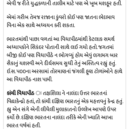
એવી જ રીતે યુદ્ધકળાની તાલીમ માટે પણ એ ખૂબ મશહૂર હતી.
એમાં ગરીબ તેમજ રાજાના કુંવરો કોઈ પણ જાતના ભેદભાવ
વિના એક સાથે અધ્યયન કરી શકતા.
ભારતમાંથી પાછા વળતાં આ વિધાપીઠમાંથી કેટલાક સમર્થ
અધ્યાપકોને સિકંદર પોતાની સાથે લઈ ગયો હતો. જગતમાં
બીજી કોઈ પણ વિધાપીઠે ન ભોગવ્યું હોય એવું લગભગ બાર
સૈકાનું યશસ્વી અને દીર્ઘસમય સુધી તેનું અસ્તિત્વ રહ્યું હતું.
ઈ.સ. ૫૦૦ના અરસામાં તોરમાણનાં જંગલી હૂણ ટોળાંઓને હાથે
આ વિધાપીઠ નાશ પામી.
કાંચી વિધાપીઠ ઃ
તક્ષશિલા ને નાલંદા ઉત્તર ભારતનાં
વિદ્યાકેન્દ્રો હતાં, તો કાંચી દક્ષિણ ભારતનું એક મહત્તવનું કેન્દ્ર હતું.
હ્યુ એન સંગે એની લીધેલી મુલાકાતનો ઉલ્લેખ આપણે ઉપર
કર્યો છે. દક્ષિણ ભારતના નાલંદા તરીકે એની ખ્યાતિ આખા
ભારત વર્ષમાં હતી.