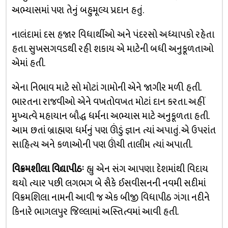
અભ્યાસમાં પણ તેનું બહુમૂલ્ય પ્રદાન હતું.
નાલંદામાં દસ હજાર વિધાર્થીઓ અને પંદરસો અધ્યાપકો રહેતા
હતા. સુખસગવડથી રહી શકાય એ માટેની બધી અનુકૂળતાઓ
એમાં હતી.
એના નિભાવ માટે સો મોટાં ગામોની એને જાગીર મળી હતી.
ભારતના રાજવીઓ એને વખતોવખત મોટાં દાન કરતા. અહીં
મુખ્યત્વે મહાયાન બૌદ્ધ ધર્મના અભ્યાસ માટે અનુકૂળતા હતી.
આમ છતાં બ્રાહ્મણ ધર્મનું પણ ઊંડું જ્ઞાન ત્યાં અપાતું. એ ઉપરાંત
સાહિત્ય અને કળાઓની પણ ઊંચી તાલીમ ત્યાં અપાતી.
વિક્રમશીલા વિદ્યાપીઠઃ
હ્યુ એન સંગ આપણા દેશમાંથી વિદાય
થયો ત્યાર પછી લગભગ બે સૈકે ઈસવીસનની નવમી સદીમાં
વિક્રમશિલા નામની આવી જ એક બીજી વિધાપીઠ ગંગા નદીને
કિનારે ભાગલપુર જિલ્લામાં અસ્તિત્વમાં આવી હતી.