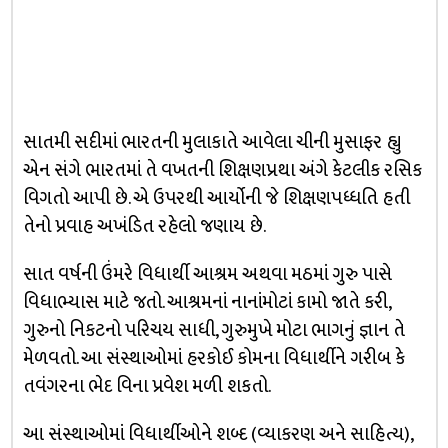
સાતમી સદીમાં ભારતની મુલાકાતે આવેલા ચીની મુસાફર હ્યુ
એન સંગે ભારતમાં તે વખતની શિક્ષણપ્રથા અંગે કેટલીક રસિક
વિગતો આપી છે. એ ઉપરથી આર્યોની જે શિક્ષણપધ્ધતિ હતી
તેનો પ્રવાહ અખંડિત રહેલો જણાય છે.
સાત વર્ષની ઉંમરે વિધાર્થી આશ્રમ અથવા મઠમાં ગુરુ પાસે
વિધાભ્યાસ માટે જતો. આશ્રમનાં નાનાંમોટાં કામો જાતે કરી,
ગુરુનો નિકટનો પરિચય સાધી, ગુરુમુખે મોટા ભાગનું જ્ઞાન તે
મેળવતો. આ સંસ્થાઓમાં હરકોઈ કોમના વિધાર્થીને ગરીબ કે
તવંગરના ભેદ વિના પ્રવેશ મળી શકતો.
આ સંસ્થાઓમાં વિધાર્થીઓને શબ્દ (વ્યાકરણ અને સાહિત્ય),