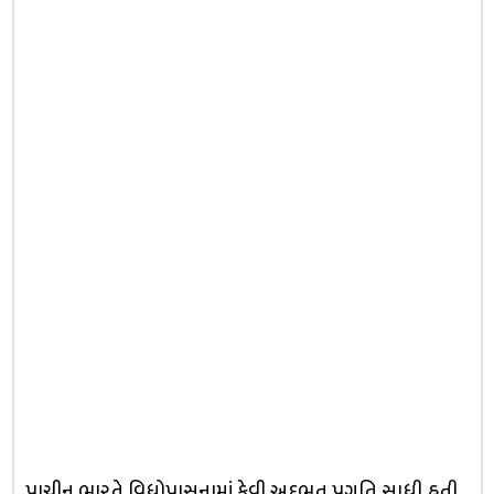
પ્રાચીન ભારતે વિધોપાસનામાં કેવી અદ્‌ભુત પ્રગતિ સાધી હતી