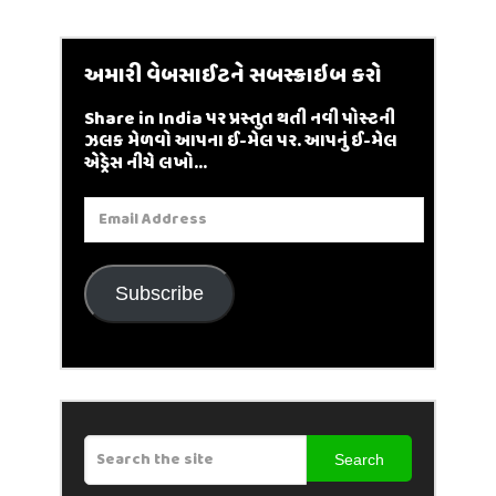
અમારી વેબસાઈટને સબસ્ક્રાઇબ કરો
Share in India પર પ્રસ્તુત થતી નવી પોસ્ટની
ઝલક મેળવો આપના ઈ-મેલ પર. આપનું ઈ-મેલ
એડ્રેસ નીચે લખો...
Email
Address
Subscribe
Search