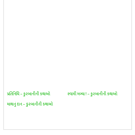
પ્રતિનિધિ – કુરબાનીની કથાઓ
સ્વામી મળ્યા ! – કુરબાનીની કથાઓ
માથાનું દાન – કુરબાનીની કથાઓ