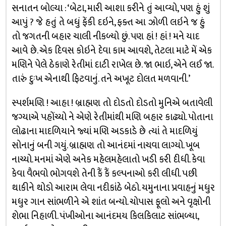
સનાતન બોલ્યા : ‘બેટા, મારી આશા કરીને તું આવ્યો, પણ હું શું
આપું ? જે હતું તે બધું ફેંકી દઇને, ફક્ત આ ઝોળી લઇને જ હું
તો જગતની બહાર ચાલી નીકળ્યો છું. પણ હાં ! હાં ! મને યાદ
આવે છે. એક દિવસ કોઇને દેવા કામ આવશે, તેટલા માટે મેં એક
મણિને પેલે ઠેકાણે રેતીમાં દાટી રાખેલ છે. જા ભાઇ, એને લઈ જા.
તારું દુઃખ એનાથી ફિટવાનું. તને અખૂટ દોલત મળવાની.’
સ્પર્શમણિ ! આહા ! બ્રાહ્મણ તો દોડતો દોડતો મુનિએ બતાવેલી
જગ્યાએ પહોંચ્યો ને એણે રેતીમાંથી મણિ બહાર કાઢ્યો. પોતાના
લોઢાના માદળિયાને જ્યાં મણિ અડકાડે છે ત્યાં તે માદળિયું
સોનાનું બની ગયું. બ્રાહ્મણ તો આનંદમાં નાચવા લાગ્યો. ખૂબ
નાચ્યો. મનમાં એણે અનેક મહેલમહેલાતો ખડી કરી દીધી. કેવા
કેવા વૈભવો ભોગવશે તેની કૈં કૈં કલ્પનાઓ કરી લીધી. પછી
થાકીને થોડો આરામ લેવા નદીકાંઠે બેઠો. યમુનાના પ્રવાહનું મધુર
મધુર ગાન સાંભળીને એ શાંત બન્યો. ચોપાસ ફૂલો અને વૃક્ષોની
શેભા નિહાળી. પંખીઓના આનંદમય કિલકિલાટ સાંભળ્યા,