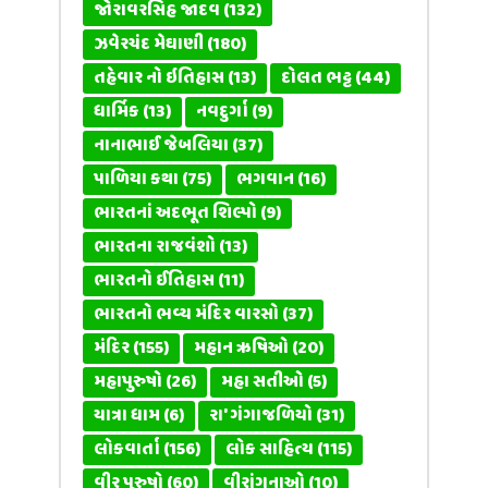
જોરાવરસિંહ જાદવ
(132)
ઝવેરચંદ મેઘાણી
(180)
તહેવાર નો ઇતિહાસ
(13)
દોલત ભટ્ટ
(44)
ધાર્મિક
(13)
નવદુર્ગા
(9)
નાનાભાઈ જેબલિયા
(37)
પાળિયા કથા
(75)
ભગવાન
(16)
ભારતનાં અદભૂત શિલ્પો
(9)
ભારતના રાજવંશો
(13)
ભારતનો ઈતિહાસ
(11)
ભારતનો ભવ્ય મંદિર વારસો
(37)
મંદિર
(155)
મહાન ઋષિઓ
(20)
મહાપુરુષો
(26)
મહા સતીઓ
(5)
યાત્રા ધામ
(6)
રા' ગંગાજળિયો
(31)
લોકવાર્તા
(156)
લોક સાહિત્ય
(115)
વીર પુરુષો
(60)
વીરાંગનાઓ
(10)