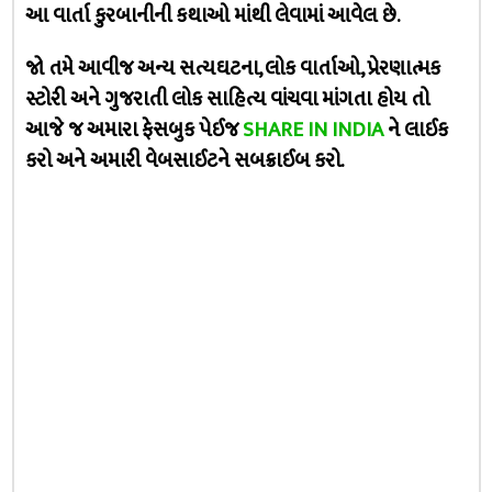
આ વાર્તા કુરબાનીની કથાઓ માંથી લેવામાં આવેલ છે.
જો તમે આવીજ અન્ય સત્યઘટના, લોક વાર્તાઓ, પ્રેરણાત્મક
સ્ટોરી અને ગુજરાતી લોક સાહિત્ય વાંચવા માંગતા હોય તો
આજે જ અમારા ફેસબુક પેઈજ
SHARE IN INDIA
ને લાઈક
કરો અને અમારી વેબસાઈટને સબક્રાઈબ કરો.