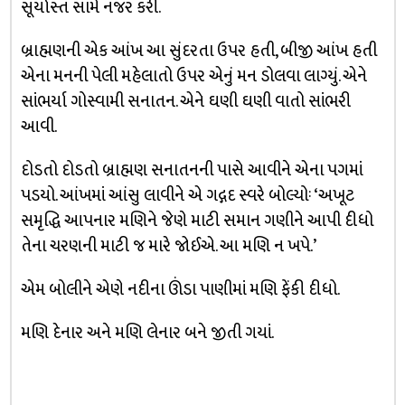
સૂર્યાસ્ત સામે નજર કરી.
બ્રાહ્મણની એક આંખ આ સુંદરતા ઉપર હતી, બીજી આંખ હતી
એના મનની પેલી મહેલાતો ઉપર એનું મન ડોલવા લાગ્યું. એને
સાંભર્યા ગોસ્વામી સનાતન. એને ઘણી ઘણી વાતો સાંભરી
આવી.
દોડતો દોડતો બ્રાહ્મણ સનાતનની પાસે આવીને એના પગમાં
પડયો. આંખમાં આંસુ લાવીને એ ગદ્ગદ સ્વરે બોલ્યોઃ ‘અખૂટ
સમૃદ્ધિ આપનાર મણિને જેણે માટી સમાન ગણીને આપી દીધો
તેના ચરણની માટી જ મારે જોઈએ. આ મણિ ન ખપે.’
એમ બોલીને એણે નદીના ઊંડા પાણીમાં મણિ ફેંકી દીધો.
મણિ દેનાર અને મણિ લેનાર બને જીતી ગયાં.