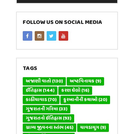
FOLLOW US ON SOCIAL MEDIA
TAGS
અજાણી વાતો
(130)
અષ્ટવિનાયક
(9)
ઈતિહાસ
(144)
કરણ ઘેલો
(16)
કાઠીયાવાડ
(70)
કુરબાનીની કથાઓ
(20)
ગુજરાતની ગરિમા
(33)
ગુજરાતનો ઇતિહાસ
(93)
ગ્રામ્ય જીવનના સ્તંભ
(45)
ચાવડાયુગ
(9)