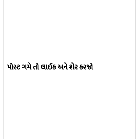
પોસ્ટ ગમે તો લાઈક અને શેર કરજો