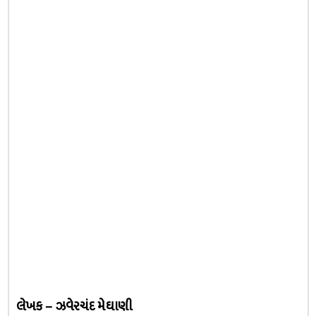
લેખક – ઝવેરચંદ મેઘાણી