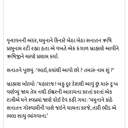
વૃન્દાવનની અંદર, યમુનાને કિનારે બેઠા બેઠા સનાતન ઋષિ
પ્રભુનામ રટી રહ્યા હતા. એ વખતે એક કંગાળ બ્રાહ્મણે આવીને
ઋષિજીને ચરણે પ્રણામ કર્યા.
સનાતને પૂછયું : ‘ભાઈ, કયાંથી આવો છો ? તમારું નામ શું ?’
બ્રાહ્મણ બોલ્યો : ‘મહારાજ ! બહુ દૂર દેશથી આવું છું. મારું દુઃખ
વર્ણવ્યું જાય તેમ નથી. ઈશ્વરની આરાધના કરતાં કરતાં એક
રાત્રીએ મને સ્વપ્નમાં જાણે કોઈ દેવ કહી ગયા : ‘યમુનાને કાંઠે
સનાતન ગોસ્વામીની પાસે જઇને યાચના કરજે, તારી ભીડ એ
ભલા સાધુ ભાંગવાના.’