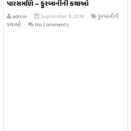
પારસમણિ – કુરબાનીની કથાઓ
admin
September 8, 2018
કુરબાનીની
કથાઓ
No Comments