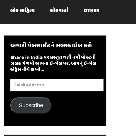
લોક સાહિત્ય
લોકવાર્તા
OTHER
અમારી વેબસાઈટને સબસ્ક્રાઇબ કરો
Share in India પર પ્રસ્તુત થતી નવી પોસ્ટની
ઝલક મેળવો આપના ઈ-મેલ પર. આપનું ઈ-મેલ
એડ્રેસ નીચે લખો...
Email
Address
Subscribe