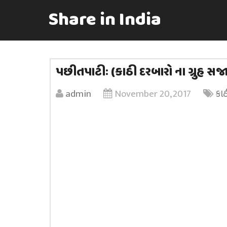
Share in India
પછીતપાટીઃ (કાઠી દરબારો ના ગ્રુહ સજ
admin
November 20, 2017
કા