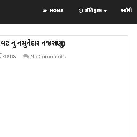
HOME
ઈતિહાસ
સ્ટોરી
ાવટ નુ નમુનેદાર નજરાણુ)
ઠીયાવાડ
No Comments