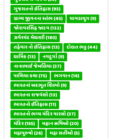
ગુજરાતનો ઇતિહાસ
(93)
ગ્રામ્ય જીવનના સ્તંભ
(45)
ચાવડાયુગ
(9)
જોરાવરસિંહ જાદવ
(132)
ઝવેરચંદ મેઘાણી
(180)
તહેવાર નો ઇતિહાસ
(13)
દોલત ભટ્ટ
(44)
ધાર્મિક
(13)
નવદુર્ગા
(9)
નાનાભાઈ જેબલિયા
(37)
પાળિયા કથા
(75)
ભગવાન
(16)
ભારતનાં અદભૂત શિલ્પો
(9)
ભારતના રાજવંશો
(13)
ભારતનો ઈતિહાસ
(11)
ભારતનો ભવ્ય મંદિર વારસો
(37)
મંદિર
(155)
મહાન ઋષિઓ
(20)
મહાપુરુષો
(26)
મહા સતીઓ
(5)