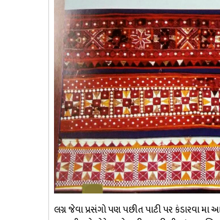
લગ્ન જેવા પ્રસંગો પણ પછીત પાટી પર કંડારવા મા 