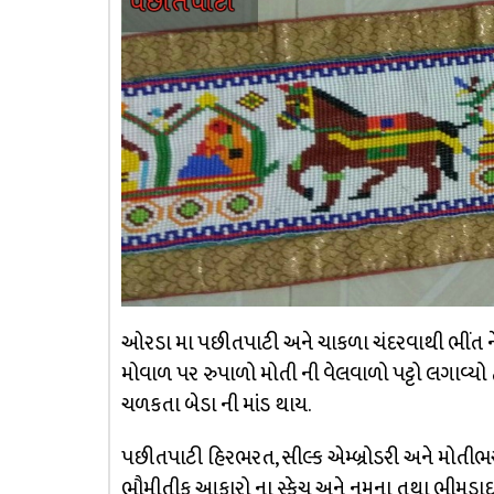
ઓરડા મા પછીતપાટી અને ચાકળા ચંદરવાથી ભીંત ને 
મોવાળ પર રુપાળો મોતી ની વેલવાળો પટ્ટો લગાવ્યો હો
ચળકતા બેડા ની માંડ થાય.
પછીતપાટી હિરભરત, સીલ્ક એમ્બ્રોડરી અને મોતીભરત 
ભૌમીતીક આકારો ના સ્કેચ અને નમુના તથા ભીમડાદ 