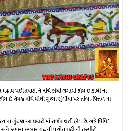
મઢાય પછીતપાટી ને નીચે કાંધી લગાવી હોય છે.કાંધી ના
ય છે તેમજ નીચે મોથી ગુંથ્યા સૂંથીયા પર તાંબા-પિત્તળ ના
ના ગુંથણ આ પ્રકારો માં સર્જન થતી હોય છે. અત્રે વિવિધ
અને કુંભારા દરબાર ગઢ ની પછીતપાટી ની તસ્વીરો.