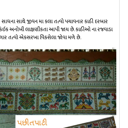
નિષ્ઠ સાધના સાથે જીવન મા કલા તત્વો પચાવનાર કાઠી દરબાર
 કંઇક અનોખી લાક્ષણીકતા આપી જાય છે. કાઠીઓ ના રજવાડા
ગાર તત્વો એકસરખા વિકસેલા જોવા મળે છે.