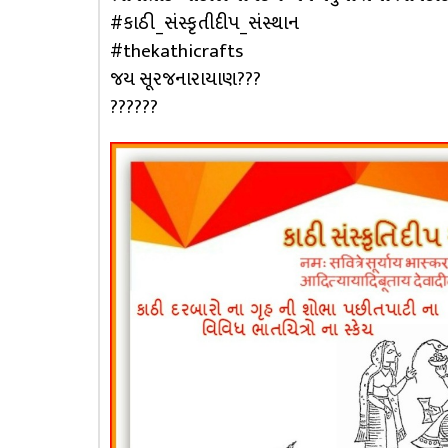
#કાઠી_સંસ્કૃતીદીપ_સંસ્થાન
#thekathicrafts
જય સૂરજનારાયાણ???
??????