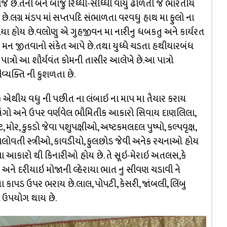
 છે.તેની બંને બાજુ રિધ્ધી-સીધ્ધી વાયુ ઢોળતી જે ભારતીય
રે છે.લગ્ન મંડપ માં સપ્તપદિ સંભાળતા વરવધુ હાથ મા ફુલો ના
ા હોય છે.વલોણુ એ ગુહજીવન મા નારીનુ ધબકતુ અને કાર્યરત
મન જીતવાનો સંકેત આપે છે.તથા યુધ્ધે ચડતા હથીયારબંધ
ત્રો આ શૌર્યવંત કોમની તાસીર આલેખે છે.આ પાત્રો
ીવ્યક્તિ ની કુશળતા છે.
 એથીય વધુ ની પછીત ના લંબાઇ ના માપ મા તૈયાર કરાય
્રસંગો અને ઉપર વર્ણવેલ ભૌમિતીક આકારો સિવાય દાણલિલા,
 મોર, કુકડો જેવા પશુપક્ષીઓ, અષ્ટકમલદલ પુષ્પો, કલ્પવૃક્ષ,
ણુ વલોવતી સ્ત્રીઓ, કાવડીયો, ફુલછોડ જેવી અનેક રચનાઓ હોય
ા આકારો થી કિનારીઓ હોય છે. તે સૂઇ-મેરાઇ અતલસ,કે
 અને દરીયાઇ મોજાની લ્હેરાયા ભાત નુ સીવણ ચડાવી ને
 ના કાપડ ઉપર ભરાય છે.લાલ, પોપટી, કેસરી, જાંબલી, લિંબુ
નો ઉપયોગ થાય છે.