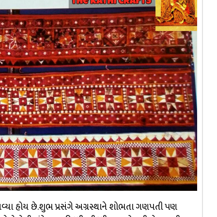
આવ્યા હોય છે.શુભ પ્રસંગે અગ્રસ્થાને શોભતા ગણપતી પણ