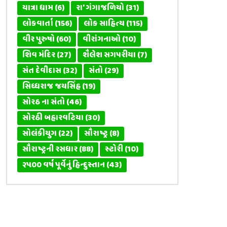
યાત્રા ધામ
(6)
રા' ગંગાજળિયો
(31)
લોકવાર્તા
(156)
લોક સાહિત્ય
(115)
વીર પુરુષો
(60)
વીરાંગનાઓ
(10)
શિવ મંદિર
(27)
શૈલેશ સગપરીયા
(7)
સંત દેવીદાસ
(32)
સંતો
(29)
સિધ્ધરાજ જયસિંહ
(19)
સોરઠ ના સંતો
(46)
સોરઠી બહારવટિયા
(30)
સોલંકીયુગ
(22)
સૌરાષ્ટ્ર
(8)
સૌરાષ્ટ્રની રસધાર
(88)
સ્ટોરી
(10)
૨૫૦૦ વર્ષ પૂર્વેનું હિન્દુસ્તાન
(43)