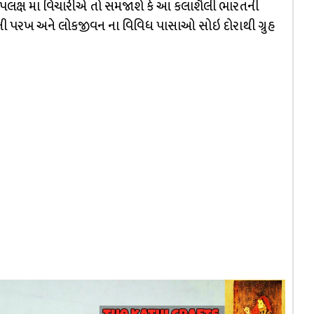
ઉપલક્ષ મા વિચારીએ તો સમજાશે કે આ કલાશૈલી ભારતની
 ની પરખ અને લોકજીવન ના વિવિધ પાસાઓ સોઇ દોરાથી ગ્રુહ