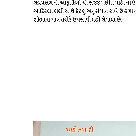
લગ્નપ્રસંગ ની આકૃતીઓ થી સજ્જ પછીત પાટી ના 
આદિકલા શૈલી સાથે કેટલુ અનુસંધાન રાખે છે.કળા
શોભાના પાત્ર તરીકે ઉપસાવી મઢી લેવાયા છે.