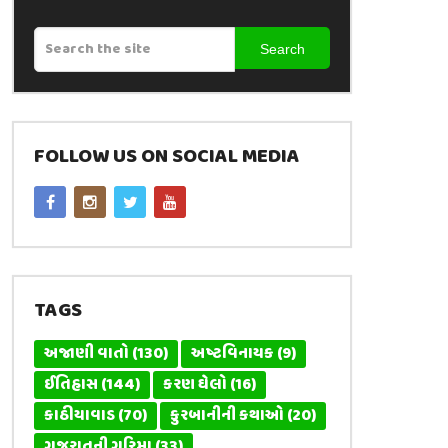
Search
FOLLOW US ON SOCIAL MEDIA
TAGS
અજાણી વાતો
(130)
અષ્ટવિનાયક
(9)
ઈતિહાસ
(144)
કરણ ઘેલો
(16)
કાઠીયાવાડ
(70)
કુરબાનીની કથાઓ
(20)
ગુજરાતની ગરિમા
(33)