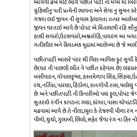
આગવી ઢબે મોટે ભાગે પછીત પાટી ની મધ્ય મા બિરાજે
ગ્રુહિણીનુ પતી પ્રત્યેની ભાવના અને સેવા નુ સુચન ક
ગજરા લઇ જીવન ની સુવાસ ફેલાવતા તત્પર આલેખાય
જીવન વરતાઇ આવે છે.પોપટ એ મિતભાષી રહિ સૌનુ 
હાથી સવારો,ઉંટસવારો,અશ્વારોહિ,પાયદળ આ બધા પા
ગતીશીલ અને ક્રિયાત્મક મુદ્રામાં આલેખ્યા છે જે અભ
પછીતપાટી આશરે પંદર થી વિશ-બાવિસ ફુટ સુધી કે
છે(ઘર ની પાછલી ભીંત ને પછીત કહેવાય છે) લગ્નપ
બંસીવાદન, ગોપાલકૃષ્ણ, હસ્તમેળાપ સિંહ, સિંહણ,ઉંટ,
રથ, નર્તિકા, પારણા, હિંડોળા, કાનગોપી રાસ, વલો
છે. અને પછીતપાટી ની કિનારીઓ પણ ફુલ,પોપટ જેવ
સુતરાઉ રંગીન કાપડના ગણા, કાંગરા, પાસા ચોપાટડી
મઢવામાં આવે છે.તે નીલા,ભુરા કે તેજસ્વી પીળા રંગ
પીળો, થુથો, ગુલાબી, લિલો, સફેદ જેવા રંગ ના હિર 