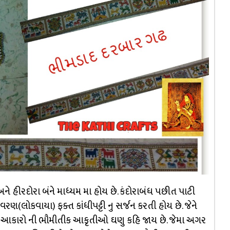
અને હીરદોરા બંને માધ્યમ મા હોય છે. કંદોરાબંધ પછીત પાટી
વરણ(લોકવાયા) ફક્ત કાંધીપટ્ટી નુ સર્જન કરતી હોય છે. જેને
 આકારો ની ભૌમીતીક આકૃતીઓ ઘણુ કહિ જાય છે. જેમા અગર