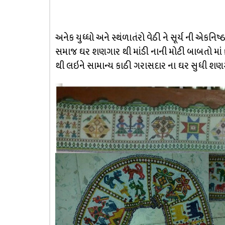
અનેક યુધ્ધો અને સ્થંળાતંરો વેઠી ને સૂર્ય ની એક
સમાજ ઘર શણગાર થી માંડી નાની મોટી બાબતો માં
થી લઇને સામાન્ય કાઠી ગરાસદાર ના ઘર સુધી શણ