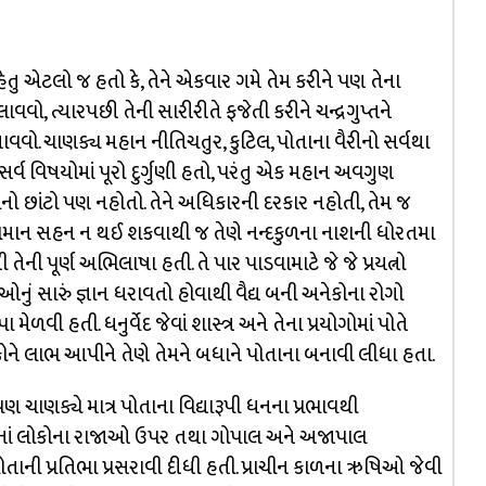
 હેતુ એટલો જ હતો કે, તેને એકવાર ગમે તેમ કરીને પણ તેના
વવો, ત્યારપછી તેની સારીરીતે ફજેતી કરીને ચન્દ્રગુપ્તને
નાવવો. ચાણક્ય મહાન નીતિચતુર, કુટિલ, પોતાના વૈરીનો સર્વથા
સર્વ વિષયોમાં પૂરો દુર્ગુણી હતો, પરંતુ એક મહાન અવગુણ
ોભનો છાંટો પણ નહોતો. તેને અધિકારની દરકાર નહોતી, તેમ જ
ં અપમાન સહન ન થઈ શકવાથી જ તેણે નન્દકુળના નાશની ધોરતમા
ી તેની પૂર્ણ અભિલાષા હતી. તે પાર પાડવામાટે જે જે પ્રયત્નો
ઓનું સારું જ્ઞાન ધરાવતો હોવાથી વૈદ્ય બની અનેકોના રોગો
ળવી હતી. ધનુર્વેદ જેવાં શાસ્ત્ર અને તેના પ્રયોગોમાં પોતે
ોને લાભ આપીને તેણે તેમને બધાને પોતાના બનાવી લીધા હતા.
પણ ચાણક્યે માત્ર પોતાના વિદ્યારૂપી ધનના પ્રભાવથી
િનાં લોકોના રાજાઓ ઉપર તથા ગોપાલ અને અજાપાલ
ની પ્રતિભા પ્રસરાવી દીધી હતી. પ્રાચીન કાળના ઋષિઓ જેવી