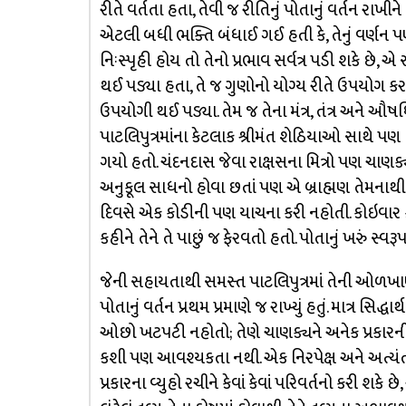
રીતે વર્તતા હતા, તેવી જ રીતિનું પોતાનું વર્તન રા
એટલી બધી ભક્તિ બંધાઈ ગઈ હતી કે, તેનું વર્ણન પ
નિઃસ્પૃહી હોય તો તેનો પ્રભાવ સર્વત્ર પડી શકે છે, એ
થઈ પડ્યા હતા, તે જ ગુણોનો યોગ્ય રીતે ઉપયોગ કરવા
ઉપયોગી થઈ પડ્યા. તેમ જ તેના મંત્ર, તંત્ર અને ઔ
પાટલિપુત્રમાંના કેટલાક શ્રીમંત શેઠિયાઓ સાથે પણ
ગયો હતો. ચંદનદાસ જેવા રાક્ષસના મિત્રો પણ ચાણક્
અનુકૂલ સાધનો હોવા છતાં પણ એ બ્રાહ્મણ તેમનાથી સ
દિવસે એક કોડીની પણ યાચના કરી નહોતી. કોઇવાર કોઈ 
કહીને તેને તે પાછું જ ફેરવતો હતો. પોતાનું ખરું સ્
જેની સહાયતાથી સમસ્ત પાટલિપુત્રમાં તેની ઓળખાણ 
પોતાનું વર્તન પ્રથમ પ્રમાણે જ રાખ્યું હતું. માત્ર સિ
ઓછો ખટ૫ટી નહોતો; તેણે ચાણક્યને અનેક પ્રકારની
કશી પણ આવશ્યકતા નથી. એક નિરપેક્ષ અને અત્યંત તે
પ્રકારના વ્યુહો રચીને કેવાં કેવાં પરિવર્તનો કરી