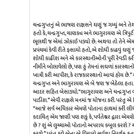
ચન્દ્રગુપ્તનું એ ભાષણ રાક્ષસને ઘણું જ ગમ્યું અને 
હતો કે, ચન્દ્રગુપ્ત, ચાણક્ય અને ભાગુરાયણ એ ત્રિપુ
ભૂલથી જ એમાં ઝોકાઈ પડ્યો છે; અથવા તો તેને એમણે ફસ
પ્રપંચમાં કેવી રીતે ફસાયો હતો, એ શોધી કાઢવું ઘણું જ
શોધી કાઢીશ અને એ કારસ્થાનીઓની પૂરી રેવડી કર
નીમીને બોલાવેલો છે, પણ હું તેમનાં સઘળાં કારસ્થ
ખાત્રી કરી આપીશ, કે રાજકારસ્થાનો આવાં હોય છે.” એ
ચન્દ્રગુપ્ત અને ભાગુરાયણ એ બે જણ જ બેઠેલા હતા. 
આદર સહિત બેસાડ્યો. “ભાગુરાયણ અને ચન્દ્રગુપ્ત બને
પાડીશ.” એવી રાક્ષસે મનમાં જ યોજના કરી. પરંતુ એ વ
“આજે સર્વ અધિકાર એમણે પોતાના હાથમાં કરી લીધો 
કદાચિત્ એમ જાણી પણ શકું કે, પર્વતેશ્વર દ્વારા એમ
છે ? શું એ લુચ્ચાઓ પોતાનો અપરાધ કબૂલ કરશે ? 
કરશે.” પરંતુ હવે એના એ વિચારો સર્વથા નિરર્થક હત