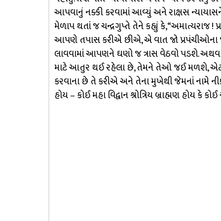
આપવાનું નક્કી કરવામાં આવ્યું અને રાક્ષસ ન્યાયાસને
મેળાપ થતાં જ ચન્દ્રગુપ્તે તેને કહ્યું કે, “અમાત્યરાજ 
આપણે તપાસ કરીએ છીએ, એ વાત જો પ્રપંચીઓના જા
લાવવામાં આપણને ઘણો જ ત્રાસ વેઠવો પડશે. અથવ
માટે આતુર થઈ રહેલા છે, તેમને તેઓ જઈ મળશે, એટલા 
કરવાના છે તે કરીએ અને તેના મુખેથી જેમનાં નામે ન
હોય – કોઈ મહા વિદ્વાન શ્રોત્રિય બ્રાહ્મણ હોય કે 