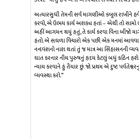
અત્યારસુધી તેમની સર્વ માગણીઓ કબૂલ રાખીને હવે ત
કરવો, એ ઉભય કાર્ય અશક્ય હતાં – એથી તો સામો લો
અહીં આગમન થયું હતું, તે કાર્ય કરવા વિના બીજો મા
હતો. એ સઘળા વિચારો એક પછી એક મનમાં આવવાથી રાક્ષસે
નન્દવંશનો નાશ થતાં તું જ માત્ર આ સિંહાસનની વ્યવ
ઘાત કરનાર નીચ પુરુષનું હૃદય કેટલું બધું કઠિન હશે !
ન્યાય કરવાને હું તૈયાર છું. જો પ્રથમ એ દુષ્ટ પર્વતે
વ્યવસ્થા કરો.”