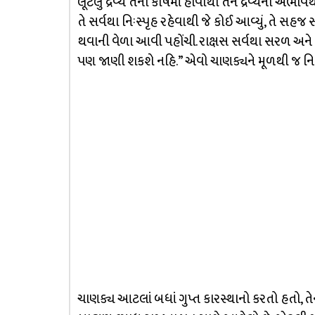
લૂંટેલું દ્રવ્ય તેના કોષમાં હોવાથી તેને દ્રવ્યના
તે સર્વથા નિઃસ્પૃહ રહેવાથી જે કોઈ આવ્યું, તે સહજ 
થવાની વેળા આવી પહોંચી. રાક્ષસ સર્વથા સરળ અને એક 
પણ જાણી શકશે નહિ.” એવો ચાણક્યને મૂળથી જ નિ
ચાણક્ય આટલાં બધાં ગુપ્ત કારસ્થાનો કરતો હતો, તે