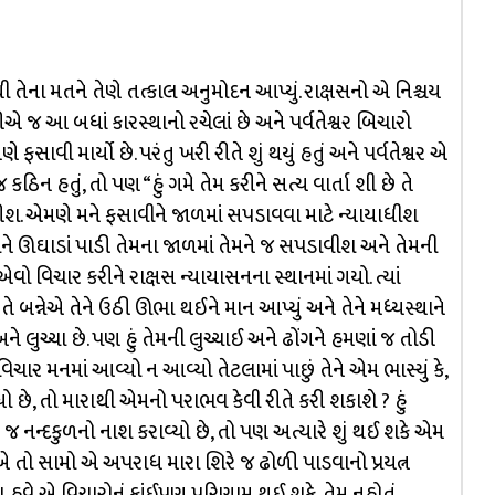
તેથી તેના મતને તેણે તત્કાલ અનુમોદન આપ્યું. રાક્ષસનો એ નિશ્ચય
ટીએ જ આ બધાં કારસ્થાનો રચેલાં છે અને પર્વતેશ્વર બિચારો
ાવી માર્યો છે. પરંતુ ખરી રીતે શું થયું હતું અને પર્વતેશ્વર એ
 કઠિન હતું, તો પણ “હું ગમે તેમ કરીને સત્ય વાર્તા શી છે તે
ીશ. એમણે મને ફસાવીને જાળમાં સ૫ડાવવા માટે ન્યાયાધીશ
ાનોને ઊઘાડાં પાડી તેમના જાળમાં તેમને જ સપડાવીશ અને તેમની
વો વિચાર કરીને રાક્ષસ ન્યાયાસનના સ્થાનમાં ગયો. ત્યાં
તે બન્નેએ તેને ઉઠી ઊભા થઈને માન આપ્યું અને તેને મધ્યસ્થાને
 લુચ્ચા છે. પણ હું તેમની લુચ્ચાઈ અને ઢોંગને હમણાં જ તોડી
િચાર મનમાં આવ્યો ન આવ્યો તેટલામાં પાછું તેને એમ ભાસ્યું કે,
છે, તો મારાથી એમનો પરાભવ કેવી રીતે કરી શકાશે ? હું
ણે જ નન્દકુળનો નાશ કરાવ્યો છે, તો પણ અત્યારે શું થઈ શકે એમ
એ તો સામો એ અપરાધ મારા શિરે જ ઢોળી પાડવાનો પ્રયત્ન
ા. હવે એ વિચારોનું કાંઈપણ પરિણામ થઈ શકે, તેમ નહોતું.