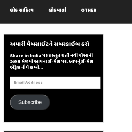
લોક સાહિત્ય
લોકવાર્તા
OTHER
અમારી વેબસાઈટને સબસ્ક્રાઇબ કરો
Share in India પર પ્રસ્તુત થતી નવી પોસ્ટની
ઝલક મેળવો આપના ઈ-મેલ પર. આપનું ઈ-મેલ
એડ્રેસ નીચે લખો...
Email
Address
Subscribe