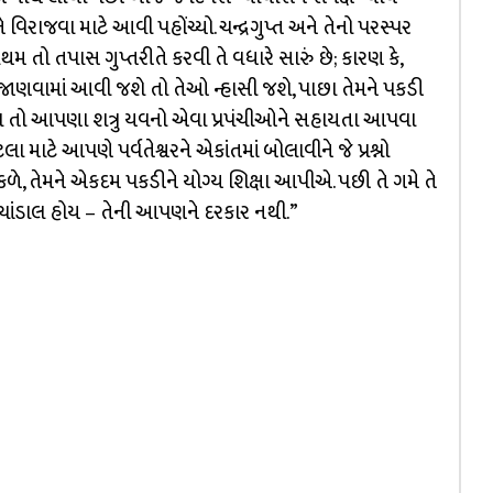
 વિરાજવા માટે આવી પહોંચ્યો. ચન્દ્રગુપ્ત અને તેનો પરસ્પર
! પ્રથમ તો તપાસ ગુપ્તરીતે કરવી તે વધારે સારું છે; કારણ કે,
ણવામાં આવી જશે તો તેઓ ન્હાસી જશે, પાછા તેમને પકડી
ા તો આપણા શત્રુ યવનો એવા પ્રપંચીઓને સહાયતા આપવા
માટે આપણે પર્વતેશ્વરને એકાંતમાં બોલાવીને જે પ્રશ્નો
ીકળે, તેમને એકદમ પકડીને યોગ્ય શિક્ષા આપીએ. પછી તે ગમે તે
કોઈ ચાંડાલ હોય – તેની આપણને દરકાર નથી.”