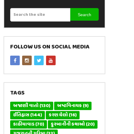
Search
FOLLOW US ON SOCIAL MEDIA
TAGS
અજાણી વાતો
(130)
અષ્ટવિનાયક
(9)
ઈતિહાસ
(144)
કરણ ઘેલો
(16)
કાઠીયાવાડ
(70)
કુરબાનીની કથાઓ
(20)
ગુજરાતની ગરિમા
(33)