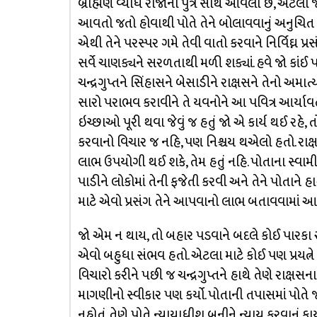
બ્રાહ્મણ વ્યાધ રાજાના પુત્ર સાથે આવેલો છે, એટલી જ
આવતો જતો હોવાથી પોતે તેને બોલાવવાનું અનુચિત ધા
એથી તેને પરસ્પર ગમે તેવી વાતો કરવાને નિર્વિઘ્ન પ્
સર્વે ચાણક્યને સરળતાથી મળી શક્યાં. હવે જો કાંઈ પ
ચન્દ્રગુપ્તને સિંહાસને બેસાડીને રાક્ષસને તેનો અમ
સારો પરાભવ કરાવીને તે યવનોને આ પવિત્ર આર્યાવર્ત
ઇચ્છાઓ પૂરી થવા જેવું જ હતું જો એ કાર્ય થઈ રહે, 
કરવાનો વિચાર જ નહિ, પણ નિશ્ચય થએલો હતો. રાક્ષસન
લાભ ઉપયોગી થઈ શકે, તેમ હતું નહિ. પોતાના સ્વામીના 
પાડીને લોકોમાં તેની ફજેતી કરવી અને તેને પોતાને હ
માટે એવો પ્રસંગ તેને આપવાનો લાભ બતાવવામાં આવ
જો એમ ન થાય, તો બહાર પડવાને બદલે કોઈ પારકા રાજ્ય
એવો બહુધા સંભવ હતો. એટલા માટે કોઈ પણ પ્રયત્ને
વિચારો કરીને પછી જ ચન્દ્રગુપ્તને હાથે તેણે રાક્ષસના 
માગણીનો સ્વીકાર પણ કર્યો. પોતાની તપાસમાં પોતે
નહોતું. તેણે પોતે ન્યાયાધીશ બનીને ન્યાય કરવાનું 