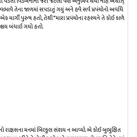
 અભાવથી પડતી વિડંબનાનો જરા જેટલો પણ અનુભવ થયો નહિ. અર્થાત્
સ્વભાવે તેના જાળમાં સપડાતું ગયું અને હવે સર્વ પ્રપંચોનો અવધિ
માર્ગી પુરુષ હતો, તેથી “મારા પ્રપંચોના રહસ્યને તે કોઈ કાળે
શ્ચય બંધાઈ ગયો હતો.
નો રાક્ષસના મનમાં બિલ્કુલ સંશય ન આવ્યો. એ કોઈ બુભુક્ષિત