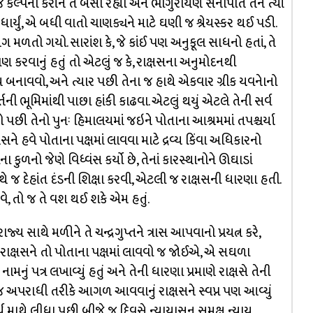
 કલ્પના કરીને તે બેસી રહ્યો અને ભાગુરાયણ સેનાપતિ તેને ત્યાં
ર્યું, એ બધી વાતો ચાણક્યને માટે ઘણી જ શ્રેયસ્કર થઈ પડી.
રસંગ મળતો ગયો. સારાંશ કે, જે કાંઈ પણ અનુકૂલ સાધનો હતાં, તે
ણ કરવાનું હતું તો એટલું જ કે, રાક્ષસના અનુમોદનથી
ાત્ય બનાવવો, અને ત્યાર પછી તેના જ હાથે એકવાર ગ્રીક યવનેાનો
ની ભૂમિમાંથી પાછા હાંકી કાઢવા. એટલું થયું એટલે તેની સર્વ
તો પછી તેનો પુનઃ હિમાલયમાં જઇને પોતાના આશ્રમમાં તપશ્ચર્યા
ે હવે પોતાના પક્ષમાં લાવવા માટે દ્રવ્ય કિંવા અધિકારનો
કુળનો જેણે વિધ્વંસ કર્યો છે, તેનાં કારસ્થાનોને ઊઘાડાં
ાથે જ દેહાંત દંડની શિક્ષા કરવી, એટલી જ રાક્ષસની ધારણા હતી.
ે, તો જ તે વશ થઈ શકે એમ હતું.
 સાથે મળીને તે ચન્દ્રગુપ્તને ત્રાસ આપવાનો પ્રયત્ન કરે,
 રાક્ષસને તો પોતાના પક્ષમાં લાવવો જ જોઈએ, એ સઘળા
નામનું પત્ર લખાવ્યું હતું અને તેની ધારણા પ્રમાણે રાક્ષસે તેની
 જ અપરાધી તરીકે આગળ આવવાનું રાક્ષસને સ્વપ્ન પણ આવ્યું
કાર્ય માથે લીધા પછી બીજે જ દિવસે ન્યાયાસન સમક્ષ ન્યાય