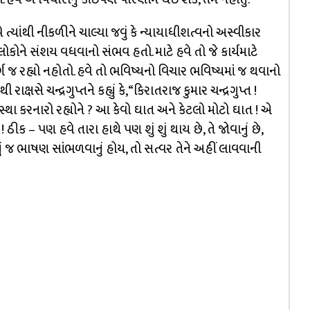
્યાંથી નીકળીને ચાલ્યા જવું કે ન્યાયાધીશત્વનો અસ્વીકાર
કોને સંશય વધવાનો સંભવ હતો. માટે હવે તો જે કાર્યમાટે
ર્ગ જ રહ્યો નહોતો. હવે તો ભવિષ્યનો વિચાર ભવિષ્યમાં જ થવાનો
 ચન્દ્રગુપ્તને કહ્યું કે, “કિરાતરાજ કુમાર ચન્દ્રગુપ્ત !
સ્થા કરનારો રહ્યોને ? આ કેવો ઘાત અને કેટલો મોટો ઘાત ! એ
 ઠીક – પણ હવે તારા હાથે પણ શું શું થાય છે, તે જોવાનું છે,
શ્વરનું જ ભાષણ સાંભળવાનું હોય, તો સત્વર તેને અહીં લાવવાની