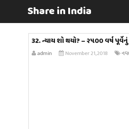
Share in India
32. ન્યાય શો થયો? – ૨૫૦૦ વર્ષ પૂર્વેનું 
admin
November 21, 2018
નવ