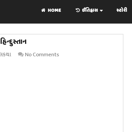
HOME
ઈતિહાસ
સ્ટોરી
હિન્દુસ્તાન
લકથા
No Comments