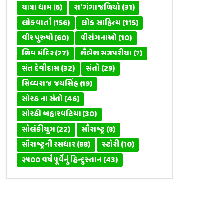
યાત્રા ધામ
(6)
રા' ગંગાજળિયો
(31)
લોકવાર્તા
(156)
લોક સાહિત્ય
(115)
વીર પુરુષો
(60)
વીરાંગનાઓ
(10)
શિવ મંદિર
(27)
શૈલેશ સગપરીયા
(7)
સંત દેવીદાસ
(32)
સંતો
(29)
સિધ્ધરાજ જયસિંહ
(19)
સોરઠ ના સંતો
(46)
સોરઠી બહારવટિયા
(30)
સોલંકીયુગ
(22)
સૌરાષ્ટ્ર
(8)
સૌરાષ્ટ્રની રસધાર
(88)
સ્ટોરી
(10)
૨૫૦૦ વર્ષ પૂર્વેનું હિન્દુસ્તાન
(43)