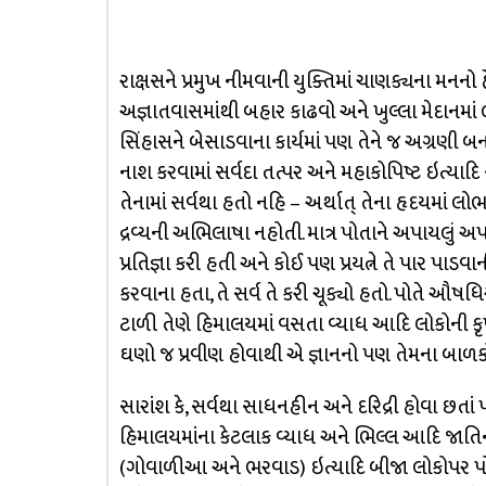
રાક્ષસને પ્રમુખ નીમવાની યુક્તિમાં ચાણક્યના મનનો
અજ્ઞાતવાસમાંથી બહાર કાઢવો અને ખુલ્લા મેદાનમાં લા
સિંહાસને બેસાડવાના કાર્યમાં પણ તેને જ અગ્રણી બ
નાશ કરવામાં સર્વદા તત્પર અને મહાકોપિષ્ટ ઇત્યાદિ 
તેનામાં સર્વથા હતો નહિ – અર્થાત્ તેના હૃદયમાં લ
દ્રવ્યની અભિલાષા નહોતી. માત્ર પોતાને અપાયલુ
પ્રતિજ્ઞા કરી હતી અને કોઈ પણ પ્રયત્ને તે પાર પાડવાન
કરવાના હતા, તે સર્વ તે કરી ચૂક્યો હતો. પોતે ઔષધિ
ટાળી તેણે હિમાલયમાં વસતા વ્યાધ આદિ લોકોની કૃપા મે
ઘણો જ પ્રવીણ હોવાથી એ જ્ઞાનનો પણ તેમના બાળક
સારાંશ કે, સર્વથા સાધનહીન અને દરિદ્રી હોવા છતાં 
હિમાલયમાંના કેટલાક વ્યાધ અને ભિલ્લ આદિ જાત
(ગોવાળીઆ અને ભરવાડ) ઇત્યાદિ બીજા લોકોપર પોતા