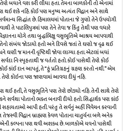
ખીને તેણે બધાને વશ કરી લીધા હતા. તેમના બાળકોની તો એનામાં
ણ થઈ શકે નહિ. કોઈ પણ મનુષ્ય અત્યંત વિદ્વાન અને સાથે
 સર્વમાન્ય સિદ્ધાંત છે. હિમાલયમાં પોતાના જે ગુણો તેને ઉપયોગી
થી તે પાટલિપુત્રમાં પણ તેને તેવા જ કિંતુ તેથી પણ વધારે
ષધિજ્ઞાનના યોગે તથા બુદ્ધભિક્ષુ વસુભૂતિએ આશ્રય આપવાથી
 તેનો સંબંધ જોડાયો હતો અને દિવસે જતાં તે ઘણો જ દૃઢ થઈ
યને ઘણી જ માનની દૃષ્ટિથી જોવા લાગ્યા હતા. એટલાં બધાં
ર્વદા નિઃસ્પૃહતાથી જ વર્તતો હતો. કોઈ પાસેથી તેણે કોઈ
કાંઈ દાન આપતું, તે “હું પ્રતિગ્રહનું ગ્રહણ કરતો નથી.” એમ
વરૂપ તેણે કોઇના પણ જાણવામાં આવવા દીધું નહિ.
થઈ હતી, તે વસુભૂતિને પણ તેણે છોડ્યો નહિ. તેની સાથે તેણે
દ્ધાર્થકને સર્વથા પોતાનો ભક્ત બનાવી દીધો હતો. સિદ્ધાર્થક પણ કાંઈ
 સહાયતાઓ આપી હતી. પરંતુ તે સર્વનું અહીં વિવેચન કરવાની
જસ્વી વિદ્વાન બ્રાહ્મણ કેવળ પોતાના ચાતુર્યના બળે અનેક
 શકે છે, એની કલ્પના પણ થવી અશક્ય છે. બાળકોએ યવનો પાસેથી