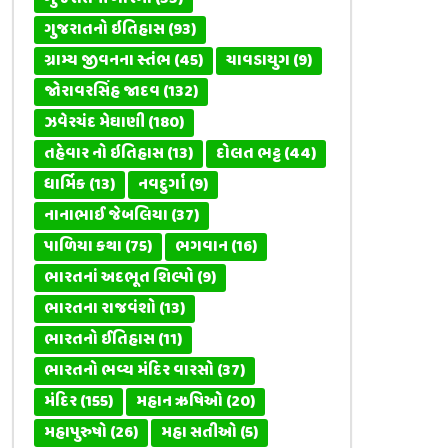
ગુજરાતનો ઇતિહાસ
(93)
ગ્રામ્ય જીવનના સ્તંભ
(45)
ચાવડાયુગ
(9)
જોરાવરસિંહ જાદવ
(132)
ઝવેરચંદ મેઘાણી
(180)
તહેવાર નો ઇતિહાસ
(13)
દોલત ભટ્ટ
(44)
ધાર્મિક
(13)
નવદુર્ગા
(9)
નાનાભાઈ જેબલિયા
(37)
પાળિયા કથા
(75)
ભગવાન
(16)
ભારતનાં અદભૂત શિલ્પો
(9)
ભારતના રાજવંશો
(13)
ભારતનો ઈતિહાસ
(11)
ભારતનો ભવ્ય મંદિર વારસો
(37)
મંદિર
(155)
મહાન ઋષિઓ
(20)
મહાપુરુષો
(26)
મહા સતીઓ
(5)