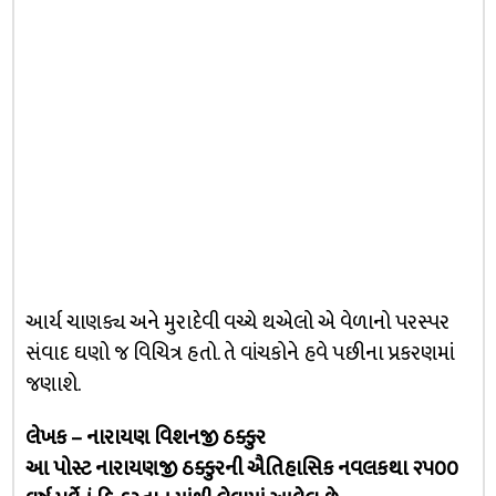
આર્ય ચાણક્ય અને મુરાદેવી વચ્ચે થએલો એ વેળાનો પરસ્પર
સંવાદ ઘણો જ વિચિત્ર હતો. તે વાંચકોને હવે પછીના પ્રકરણમાં
જણાશે.
લેખક – નારાયણ વિશનજી ઠક્કુર
આ પોસ્ટ નારાયણજી ઠક્કુરની ઐતિહાસિક નવલકથા ૨૫૦૦