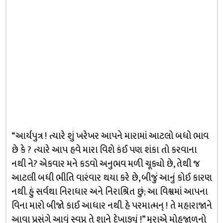
“આર્યપુત્ર ! ત્યારે શું ખરેખર આપને મારામાં આટલો બધો ભાવ
છે કે ? ત્યારે આપ હવે મારા વિશે કંઈ પણ શંકા તો કરવાના
નથી ને? એકવાર મને કડવો અનુભવ મળી ચૂક્યો છે, તેથી જ
આટલી બધી ભીતિ વારંવાર થયા કરે છે, બીજું આનું કોઈ કારણ
નથી. હું સર્વથા નિરાધાર અને નિરાશ્રિત છું; આ વિશ્વમાં આપના
વિના મારો બીજો કાઈ આધાર નથી. હે પરમાત્મન્ ! તે મહારાજાને
આવા પ્રસંગે આવું સ્વપ્ન તે શાને દેખાડ્યું !” મુરાએ મોહજાળનો