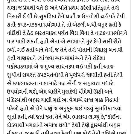
ઘણા જ પ્રેમથી વર્તે છે અને પોતે પ્રથમ કરેલી પ્રતિજ્ઞાને તેણે
વિસારી દીધી છે. સુમતિકા તેને ઘણી જ ઉપયોગી થઈ પડે તેવી
હતી; કપટનાટકના પ્રયોગમાં તે તો એટલી બધી ચતુર હતી કે
નાંદીથી તે ઠેઠ ભરતવાક્ય પર્યંત વિઘ્ન વિના તે નાટકના પ્રયોગને
પાર પાડી શકતી હતી. એના એ સ્વભાવને મુરાદેવી સારી રીતે
કળી ગઈ હતી અને તેથી જ તેને તેણે પોતાની વિશ્વાસુ બનાવી
હતી. ચાણક્યને ત્યાં જવા આવવામાં અને તેને સંદેશા
પહોંચાડવામાં એ જ મુખ્ય સાધનરૂપ થઈ પડી હતી. આજ
સુધીનાં સમસ્ત કપટવર્તનોથી તે પૂર્ણપણે જાણીતી હતી. તેથી
એ કપટનાટકના નાશ માટે પણ એની જ સહાયતા વધારે
ઉપયોગની થશે, એમ ધારીને મુરાદેવી ધીમેથી ઊઠી અને
મંદિરમાંથી બહાર ચાલી ગઈ. આ વેળાએ રાજા ગાઢ નિદ્રામાં
પડેલો હતો, એ તેને ઘણું જ અનુકૂલ થઈ પડયું. સુમતિકા જ્યાં
સૂતી હતી, ત્યાં જતાં જતાં તેને એમ ભાસવા લાગ્યું કે, “કોઈના
દોડવાથી પગલાંનો અવાજ થયો.” તેથી તેણે દ્વારમાંથી બહાર
નીકળતાં જ અહીં તહીં નજર ફેરવી, પણ કોઈ તેની દૃષ્ટિએ પડ્યું