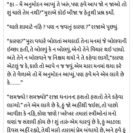
“હા – મેં અનુમોદન આપ્યું તે ખરું, પણ હવે આપ જો ન જાઓ તો
શું ચાલે તેમ નથી?” મુરાએ કોઈ બીજા જ હેતુથી પ્રશ્ન કર્યો.
“ચાલે શામાટે નહિ ? પણ ન જવાનું કારણ ?” રાજાએ પૂછ્યું.
“કારણ?” મુરા વધારે બોલતાં અચકાઈ. તેના મનમાં જે બોલવાની
ઇચ્છા હતી, તે બોલવું કે ન બોલવું, એનો તેને વિચાર થઈ પડ્યો.
અંતે તેને ન બોલવાને જ નિશ્ચય થયો ને તે કહેવા લાગી, “કારણ
એટલું જ કે, કાલે તો આપે ન જ જવું, એમ મારા મનમાં થયા કરે
છે. તે વેળાએ તો મેં અનુમોદન આપ્યું, પણ હવે મને એમ લાગે છે
કે………”
“સમજ્યો ! સમજ્યો!” રાજા ધનાનન્દ હસતો હસતો તેને કહેવા
લાગ્યો.” તને એમ લાગે છે કે, હું જો અહીંથી જઇશ, તો પાછો
આવીશ કે નહિ, કોણ જાણે ! ખરેખર તમારાં સ્ત્રીઓનાં મનો
ઘણાં જ સંશયી હોય છે ! શું તારું એમ ધારવું છે કે, હું આટલા
દિવસ અહીં રહ્યો, તેથી મારો તારામાં પ્રેમ બંધાયો છે, અને હવે હું