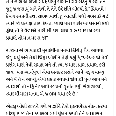
તે તત્કાળ ઓળખી ગયો; પરંતુ રાણીના ગભરાટનું કારણ તેને
જૂદુ જ જણાયું અને તેથી તે તેને ઉદ્દેશીને બોલ્યો કે, “પ્રિયતમે !
કેવળ સ્વપ્નની કથા સાંભળવાથી તું આટલી બધી ગભરાઈ ગઈ
ત્યારે જો પ્રત્યક્ષ તારા દેખતાં વ્યાઘ્રે મારા શરીરપર ધસારો કર્યો
હોય, તો તે વેળાએ તારી શી દશા થાય વારુ ! મારા ધારવા
પ્રમાણે તો માત્ર મરણ જ!”
રાજાના એ ભાષણથી મુરાદેવીના મનમાં કિંચિત્ ધૈર્ય આવવા
જેવું થયું અને તેથી જિહ્વા ખોલીને તેણે કહ્યું કે, “ખરેખર જો તેવો
પ્રસંગ મારાં નેત્રો સમક્ષ બને તો ત્યાં જ મારા પ્રાણ પ્રયાણ કરી
જાય ! પણ આર્યપુત્ર ! એવા ભયંકર પ્રસંગે આપે ખડ્‍ગ માગ્યું
અને મેં તે ન આપ્યું, એવો પ્રકાર સ્વપ્નમાં જોવાથી પુનઃ આપ મને
ત્યાગશો તો નહિ ને? આપે સ્વપ્નનો વૃત્તાંત કહી સંભળાવ્યો,
ત્યારથી મારા મનમાં એ જ ભય થયા કરે છે.”
એટલું બોલી રાજાને ગળે બાઝીને તેણે હૃદયભેદક રોદન કરવા
માંડ્યું. રાજા તેના કપાલભાગમાં ચુંબન કરતો તેને આશ્વાસન