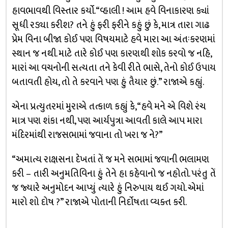
હાવભાવથી વિસ્તાર કર્યો. “વ્હાલી ! આમ હવે વિનાકારણ ક્યાં
સૂધી રડ્યા કરીશ? તને હું ફરી ફરીને કહું છું કે, માત્ર તારા ગાઢ
પ્રેમ વિના બીજા કોઈ પણ વિષયમાટે હવે મારા આ અંતઃકરણમાં
સ્થાન જ નથી. માટે તારે કોઈ પણ કારણથી શોક કરવો જ નહિ,
મારાં આ વચનોની સત્યતા તને કેવી રીતે ભાસે, તેનો કોઈ ઉપાય
બતાવતી હોય, તો તે કરવાને પણ હું તૈયાર છું.” રાજાએ કહ્યું.
એના પ્રત્યુતરમાં મુરાએ તત્કાળ કહ્યું કે, “હવે મને એ વિશે રંચ
માત્ર પણ શંકા નથી, પણ આર્યપુત્રા આવતી કાલે આપ મારા
મંદિરમાંથી રાજસભામાં જવાના તો ખરા જ ને?”
“અમાત્ય રાક્ષસના દેખતાં તેં જ મને સભામાં જવાની ભલામણ
કરી – તારી અનુમતિવિના હું તેને હા કહેવાનો જ નહોતો. પરંતુ તેં
જ જ્યારે અનુમોદન આપ્યું ત્યારે હું નિરુપાય થઈ ગયો. એમાં
મારો શો દોષ ?” રાજાએ પોતાની નિર્દોષતા વ્યક્ત કરી.