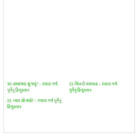
10. સંભાષણ શું થયું? – ૨૫૦૦ વર્ષ
23. ચિત્તની ચંચળતા – ૨૫૦૦ વર્ષ
પૂર્વેનું હિન્દુસ્તાન
પૂર્વેનું હિન્દુસ્તાન
32. ન્યાય શો થયો? – ૨૫૦૦ વર્ષ પૂર્વેનું
હિન્દુસ્તાન