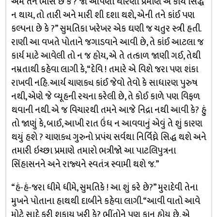
એમ તને ભાસે છે કે ? જો આપણી ધારણા પ્રમાણે એ કાર્ય સિદ્ધ
ન થાય, તો તારી અને મારી શી દશા થશે, એની તને કાંઈ પણ
કલ્પના છે કે ?” સુમતિકા ખરેખર એક ઘણી જ ચતુર સ્ત્રી હતી.
રાણી આ વખતે પોતાને જગાડવાને આવી છે, તે કાંઈ આટલા જ
કાર્ય માટે આવેલી તો ન જ હોય, એ તે તત્કાળ જાણી ગઈ, તેથી
નમ્રતાથી કહેવા લાગી કે, “દેવિ ! તમારે એ વિશે જરા પણ શંકા
રાખવી નહિ. આર્ય ચાણક્ય કાંઈ જેવો તેવો કે સાધારણ પુરુષ
નથી, એણે જે વ્યૂહની રચના કરેલી છે, તે કોઈ કાળે પણ વિફળ
થવાની નથી. એ જ વિચારથી તમને આજે નિદ્રા નથી આવી કે? હું
તો જાણું કે, બાઈ, આખી રાત ઉંધ ન આવવાનું એવું તે શું કારણ
થયું હશે ? ચાણક્ય ગુરુનો પ્રપંચ સર્વથા નિર્વિઘ્ને સિદ્ધ થશે અને
તમારી ઇચ્છા પ્રમાણે તમારો ભત્રીજો આ પાટલિપુત્રના
સિંહાસનને અને રાજ્યને સ્વતંત્ર સ્વામી થશે જ.”
“હં-હં-જરા ધીમે ધીમે, સુમતિકે ! આ શું કરે છે?” મુરાદેવી તેના
મુખને પોતાના હાથથી દાબીને કહેવા લાગી. “આવી વાતો આવે
મોટે સાદે કરી શકાય ખરી કે? ભીંતોને પણ કાન હોય છે, એ