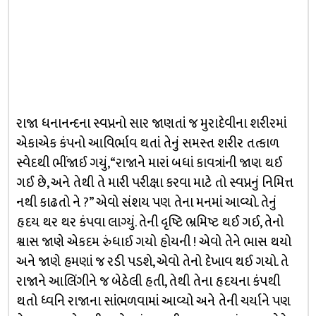
રાજા ધનાનન્દના સ્વપ્નનો સાર જાણતાં જ મુરાદેવીના શરીરમાં
એકાએક કંપનો આવિર્ભાવ થતાં તેનું સમસ્ત શરીર તત્કાળ
સ્વેદથી ભીંજાઈ ગયું, “રાજાને મારાં બધાં કાવત્રાંની જાણ થઈ
ગઈ છે, અને તેથી તે મારી પરીક્ષા કરવા માટે તો સ્વપ્નનું નિમિત્ત
નથી કાઢતો ને ?” એવો સંશય પણ તેના મનમાં આવ્યો. તેનું
હૃદય થર થર કંપવા લાગ્યું. તેની દૃષ્ટિ ભ્રમિષ્ટ થઈ ગઈ, તેનો
શ્વાસ જાણે એકદમ રુંધાઈ ગયો હોયની ! એવો તેને ભાસ થયો
અને જાણે હમણાં જ રડી પડશે, એવો તેનો દેખાવ થઈ ગયો. તે
રાજાને આલિંગીને જ બેઠેલી હતી, તેથી તેના હૃદયના કંપથી
થતો ધ્વનિ રાજાના સાંભળવામાં આવ્યો અને તેની ચર્યાને પણ