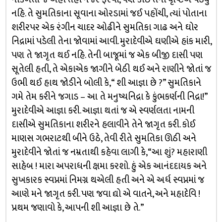
નહિ. તે સુમતિકાના સૂવાના ઓરડામાં જઈ પહોંચી, ત્યાં પોતાના
શરીરપર એક રંગીન ચાદર ઓઢીને સુમતિકા ગાઢ અને ઘોર
નિદ્રામાં પડેલી તેના જોવામાં આવી. મુરાદેવીએ ઘણીએ હાંક મારી,
પણ તે જાગૃત થઈ નહિ. તેની બાજૂમાં જ એક બીજી દાસી પણ
સૂતેલી હતી, તે એકાએક જાગીને બેઠી થઈ અને રાણીને જોતાં જ
ઉભી થઈ હાથ જોડીને બોલી કે, “ શી આજ્ઞા છે ?” સુમતિકાને
ગમે તેમ કરીને જગાડ – આ તે મનુષ્યનિદ્રા કે કુંભકર્ણની નિદ્રા!”
મુરાદેવીએ આજ્ઞા કરી. આજ્ઞા થતાં જ એ સ્વર્ણલતા નામની
દાસીએ સુમતિકાના શરીરને હલાવીને તેને જાગૃત કરી. કોઈ
માણસ ગભરાટથી બીને ઉઠે, તેવી રીતે સુમતિકા ઊઠી અને
મુરાદેવીને જોતાં જ નમ્રતાથી કહેવા લાગી કે, “આ શું? મહારાણી
સાહેબ ! મારા અપરાધની ક્ષમા કરશો. હું એક આનંદદાયક અને
સુખકારક સ્વપ્નમાં નિમગ્ન થએલી હતી અને એ અર્ધ સ્વપ્નમાં જ
આણે મને જાગૃત કરી. પણ જવા દ્યો એ વાતને, અને મહાદેવિ !
પ્રથમ જણાવો કે, આપની શી આજ્ઞા છે તે.”