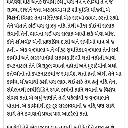
મેળવવા માટે અનેક ઉપાયો કર્યા, પણ નેત્ર ન લાગ્યાં તે ન જ
લાગ્યાં. રાજાને જતા અટકાવવા માટે શી યુક્તિ યોજવી, એ
વિશેનો વિચાર તેના મસ્તિષ્કમાં એક સરખો ભ્રમણ કરતો રહ્યો.
તેને પોતાને કાંઈ પણ સૂઝ્યું નહિ, તેથી બીજા કોઈની સલાહ
લેવાની તેની ભાવના થઈ પણ સલાહ આપી શકે એવા બીજા
કોને શોધવો? એની પ્રાણપ્રિય દાસી અને સખીઓ માત્ર બે જ
હતી – એક વૃન્દમાલા અને બીજી સુમતિકા. વૃન્દમાલા તેનાં સર્વ
કાર્યોમાં અને કારસ્થાનોમાં સહાયકારિણી થતી નહોતી. આવાં
કપટનાટકો તેને બિલકુલ ગમતાં નહોતાં અને મુરાદેવીનાં બધાં
કર્તવ્યોનો તો કપટનાટકમાં જ સમાવેશ થતો હતો. એથી તેને આ
કાર્યમાં યોજવાથી કશો પણ લાભ થઈ શકે તેમ હતું નહિ. તેના
સંમેલનથી કાર્યસિદ્ધિને સ્થળે કાર્યની હાનિ થવાનો જ વિશેષ
સંભવ હતો. એ બધું જાણીને તેણે પહેલાંથી જ વૃન્દમાલાને
પોતાના એ કાર્યમાંથી દૂર દૂર સરકાવવાનો જ નહિ, પણ સાથે
સાથે તેને ઠગવાનો પ્રયત્ન પણ આદરેલો હતો.
મુરાદેવી તેને એવા જ ભાવ બતાવતી હતી કે પોતે રાજા સાથે