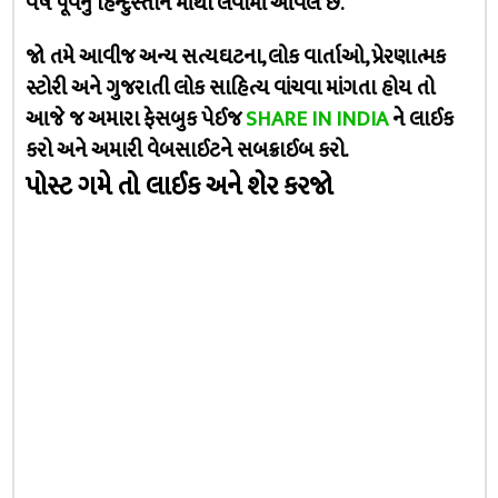
વર્ષ પૂર્વેનું હિન્દુસ્તાન માંથી લેવામાં આવેલ છે.
જો તમે આવીજ અન્ય સત્યઘટના, લોક વાર્તાઓ, પ્રેરણાત્મક
સ્ટોરી અને ગુજરાતી લોક સાહિત્ય વાંચવા માંગતા હોય તો
આજે જ અમારા ફેસબુક પેઈજ
SHARE IN INDIA
ને લાઈક
કરો અને અમારી વેબસાઈટને સબક્રાઈબ કરો.
પોસ્ટ ગમે તો લાઈક અને શેર કરજો