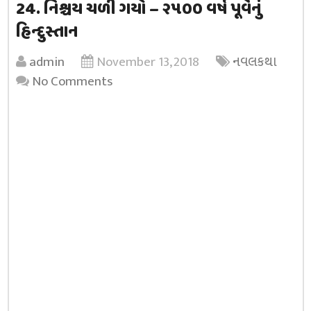
24. નિશ્ચય ચળી ગયો – ૨૫૦૦ વર્ષ પૂર્વેનું
હિન્દુસ્તાન
admin
November 13, 2018
નવલકથા
No Comments