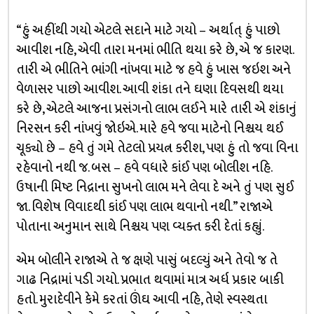
“હું અહીંથી ગયો એટલે સદાને માટે ગયો – અર્થાત્ હું પાછો
આવીશ નહિ, એવી તારા મનમાં ભીતિ થયા કરે છે, એ જ કારણ.
તારી એ ભીતિને ભાંગી નાંખવા માટે જ હવે હું ખાસ જઇશ અને
વેળાસર પાછો આવીશ. આવી શંકા તને ઘણા દિવસથી થયા
કરે છે, એટલે આજના પ્રસંગનો લાભ લઈને મારે તારી એ શંકાનું
નિરસન કરી નાંખવું જોઇએ. મારે હવે જવા માટેનો નિશ્ચય થઈ
ચૂક્યો છે – હવે તું ગમે તેટલો પ્રયત્ન કરીશ, પણ હું તો જવા વિના
રહેવાનો નથી જ. બસ – હવે વધારે કાંઈ પણ બોલીશ નહિ.
ઉષાની મિષ્ટ નિદ્રાના સુખનો લાભ મને લેવા દે અને તું પણ સુઈ
જા. વિશેષ વિવાદથી કાંઈ પણ લાભ થવાનો નથી.” રાજાએ
પોતાના અનુમાન સાથે નિશ્ચય પણ વ્યક્ત કરી દેતાં કહ્યું.
એમ બોલીને રાજાએ તે જ ક્ષણે પાસું બદલ્યું અને તેવો જ તે
ગાઢ નિદ્રામાં પડી ગયો. પ્રભાત થવામાં માત્ર અર્ધ પ્રકાર બાકી
હતો. મુરાદેવીને કેમે કરતાં ઊંઘ આવી નહિ, તેણે સ્વસ્થતા