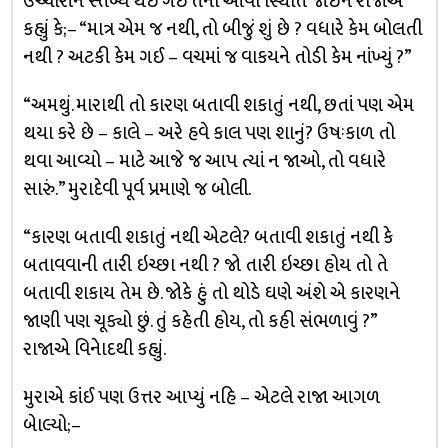
ઉચ્ચારીને સ્તબ્ધ થઈ ગઈ તેની આવી સ્થિતિ જોઇને રાજાએ
કહ્યું કે;– “માત્ર એમ જ નથી, તો બીજું શું છે ? વધારે કેમ બોલતી
નથી ? અટકી કેમ ગઈ – વચમાં જ વાકયને તોડી કેમ નાંખ્યું ?”
“અમથું. મારાથી તો કારણ બતાવી શકાતું નથી, છતાં પણ એમ
થયા કરે છે – કાલે – અરે હવે કાલ પણ શાનું? ઉષઃકાળ તો
થવા આવ્યો – માટે આજે જ આપ ત્યાં ન જાઓ, તો વધારે
સારું.” મુરાદેવી પૂર્વ પ્રમાણે જ બોલી.
“કારણ બતાવી શકાતું નથી એટલે? બતાવી શકાતું નથી કે
બતાવવાની તારી ઇચ્છા નથી ? જો તારી ઇચ્છા હોય તો તે
બતાવી શકાય તેમ છે. જોકે હું તો થોડે ઘણે અંશે એ કારણને
જાણી પણ ચૂક્યો છું. તું કહેતી હોય, તો કહી સંભળાવું ?”
રાજાએ વિનેાદથી કહ્યું.
મુરાએ કાંઈ પણ ઉત્તર આપ્યું નહિ – એટલે રાજા આગળ
બેાલ્યો;–