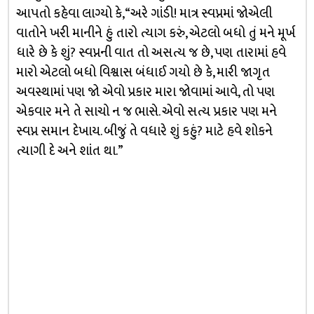
આપતો કહેવા લાગ્યો કે, “અરે ગાંડી! માત્ર સ્વપ્નમાં જોએલી
વાતોને ખરી માનીને હું તારો ત્યાગ કરું, એટલો બધો તું મને મૂર્ખ
ધારે છે કે શું? સ્વપ્નની વાત તો અસત્ય જ છે, પણ તારામાં હવે
મારો એટલો બધો વિશ્વાસ બંધાઈ ગયો છે કે, મારી જાગૃત
અવસ્થામાં પણ જો એવો પ્રકાર મારા જોવામાં આવે, તો પણ
એકવાર મને તે સાચો ન જ ભાસે. એવો સત્ય પ્રકાર પણ મને
સ્વપ્ન સમાન દેખાય. બીજું તે વધારે શું કહું? માટે હવે શોકને
ત્યાગી દે અને શાંત થા.”