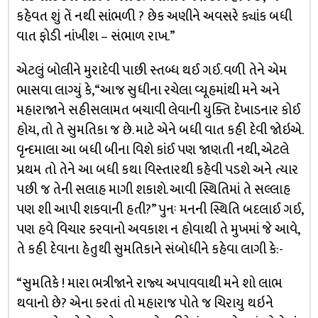
કહેવત શું તેં નથી સાંભળી ? છેક અણીને અવસરે ક્યાંક બધી
વાત ફોડી નાંખીશ – સંભાળ રાખ.”
એટલું બોલીને મુરાદેવી પાછી સ્તબ્ધ થઈ ગઈ. વળી તેને એમ
ભાસવા લાગ્યું કે, “આજ સુધીના રચેલા વ્યૂહમાંથી મને અને
મહારાજાને સહીસલામત બચાવી લેવાની યુક્તિ દેખાડનાર કોઈ
હોય, તો તે સુમતિકા જ છે. માટે એને બધી વાત કહી દેવી જોઇએ.
વૃન્દમાલા આ બધી બીના વિશે કાંઈ પણ જાણતી નથી, એટલે
પ્રથમ તો તેને આ બધી કથા વિસ્તારથી કહેવી પડશે અને ત્યાર
પછી જ તેની સલાહ માગી શકાશે. આવી સ્થિતિમાં તે સલ્લાહ
પણ શી આપી શકવાની હતી?” પુનઃ મનની સ્થિતિ બદલાઈ ગઈ,
પણ હવે વિચાર કરવાનો અવકાશ ન હોવાથી તે મુખમાં જે આવે,
તે કહી દેવાના હેતુથી સુમતિકાને સંબોધીને કહેવા લાગી કે:-
“સુમતિકે ! મારા ભત્રીજાને રાજ્ય અપાવવાથી મને શો લાભ
થવાનો છે? એના કરતાં તો મહારાજ પોતે જ ચિરાયુ થઇને