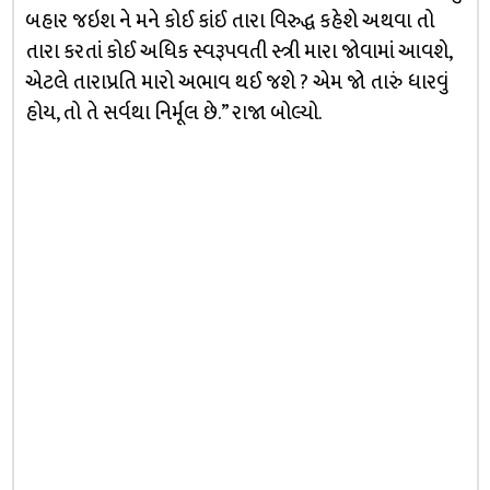
બહાર જઇશ ને મને કોઈ કાંઈ તારા વિરુદ્ધ કહેશે અથવા તો
તારા કરતાં કોઈ અધિક સ્વરૂપવતી સ્ત્રી મારા જોવામાં આવશે,
એટલે તારાપ્રતિ મારો અભાવ થઈ જશે ? એમ જો તારું ધારવું
હોય, તો તે સર્વથા નિર્મૂલ છે.” રાજા બોલ્યો.