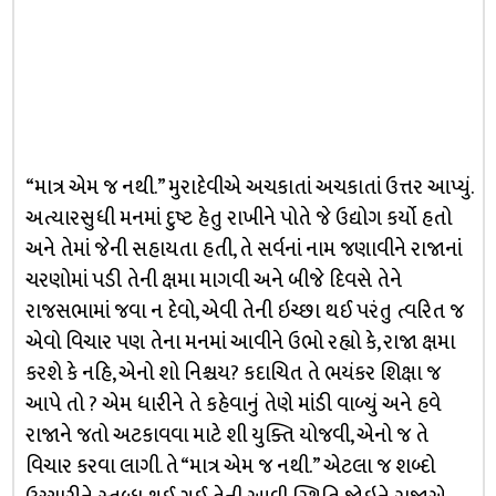
“માત્ર એમ જ નથી.” મુરાદેવીએ અચકાતાં અચકાતાં ઉત્તર આપ્યું.
અત્યારસુધી મનમાં દુષ્ટ હેતુ રાખીને પોતે જે ઉદ્યોગ કર્યો હતો
અને તેમાં જેની સહાયતા હતી, તે સર્વનાં નામ જણાવીને રાજાનાં
ચરણોમાં પડી તેની ક્ષમા માગવી અને બીજે દિવસે તેને
રાજસભામાં જવા ન દેવો, એવી તેની ઇચ્છા થઈ પરંતુ ત્વરિત જ
એવો વિચાર પણ તેના મનમાં આવીને ઉભો રહ્યો કે, રાજા ક્ષમા
કરશે કે નહિ, એનો શો નિશ્ચય? કદાચિત તે ભયંકર શિક્ષા જ
આપે તો ? એમ ધારીને તે કહેવાનું તેણે માંડી વાળ્યું અને હવે
રાજાને જતો અટકાવવા માટે શી યુક્તિ યોજવી, એનો જ તે
વિચાર કરવા લાગી. તે “માત્ર એમ જ નથી.” એટલા જ શબ્દો