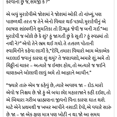
કરવાની છું જ, સમજી કે ?”
એ બધું મુરાદેવીએ જોશમાં ને જોશમાં ઓકી તો નાંખ્યું, પણ
પાછળથી તરત જ તેને એનો વિચાર થઈ પડ્યો. મુરાદેવીનું એ
ભાષણ સાંભળીને સુમતિકા તો દિગ્મૂઢ જેવી જ બની ગઈ. “આ
મુરાદેવી જ બોલે છે કે શું? હું જાગતી છું કે સૂતી ? હું સ્વપ્નમાં તો
નથી ને?” એવો તેને ભ્રમ થઈ ગયો. તે તત્કાળ પોતાની
સ્વામિનીને કહેવા લાગી કે, “દેવિ, તમારા વિચારો આમ એકાએક
બદલાઈ જવાનું કારણ શું થયું? તે જણાવશો, અમારે શું, અમે તો
ચિઠ્ઠીનાં ચાકર – અત્યારે જ ઇચ્છા હોય, તો અત્યારે જ જઈને
ચાણક્યને બોલાવી લાવું. અમે તો આજ્ઞાને આધીન.”
“જ્યારે તારું એમ જ કહેવું છે, ત્યારે અવશ્ય જા – દોડ. મારો
એવો જ નિશ્ચય છે. જો હું એ બધા ભેદ મહારાજાને કહી દઈશ, તો
એ બિચારા ગરીબ બ્રાહ્મણના જીવનો વિના કારણ ઘાત થશે.
માટે એને પ્રથમથી જ ખબર આપીને નસાડી દેવો, એ વધારે સારું
છે. જા – જા એક ક્ષણ માત્ર પણ ખોટી ન થા. જો આ સમય