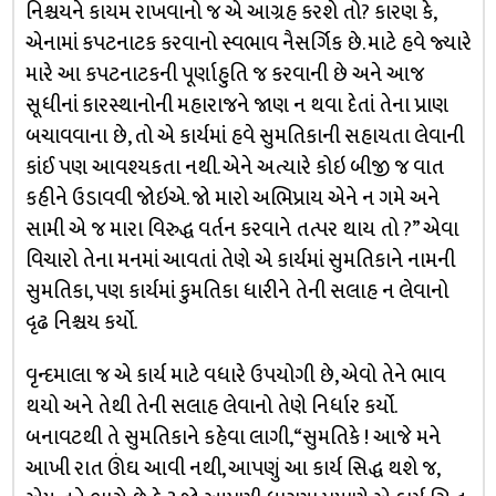
નિશ્ચયને કાયમ રાખવાનો જ એ આગ્રહ કરશે તો? કારણ કે,
એનામાં કપટનાટક કરવાનો સ્વભાવ નૈસર્ગિક છે. માટે હવે જ્યારે
મારે આ કપટનાટકની પૂર્ણાહુતિ જ કરવાની છે અને આજ
સૂધીનાં કારસ્થાનોની મહારાજને જાણ ન થવા દેતાં તેના પ્રાણ
બચાવવાના છે, તો એ કાર્યમાં હવે સુમતિકાની સહાયતા લેવાની
કાંઈ પણ આવશ્યકતા નથી. એને અત્યારે કોઇ બીજી જ વાત
કહીને ઉડાવવી જોઇએ. જો મારો અભિપ્રાય એને ન ગમે અને
સામી એ જ મારા વિરુદ્ધ વર્તન કરવાને તત્પર થાય તો ?” એવા
વિચારો તેના મનમાં આવતાં તેણે એ કાર્યમાં સુમતિકાને નામની
સુમતિકા, પણ કાર્યમાં કુમતિકા ધારીને તેની સલાહ ન લેવાનો
દૃઢ નિશ્ચય કર્યો.
વૃન્દમાલા જ એ કાર્ય માટે વધારે ઉપયોગી છે, એવો તેને ભાવ
થયો અને તેથી તેની સલાહ લેવાનો તેણે નિર્ધાર કર્યો.
બનાવટથી તે સુમતિકાને કહેવા લાગી, “સુમતિકે ! આજે મને
આખી રાત ઊંઘ આવી નથી, આપણું આ કાર્ય સિદ્ધ થશે જ,