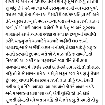
રાજ્ય કરે અને તેના પ્રેમછત્ર તળે રહીને હું સુખ ભેાગવું, તો તેમાં
શું ખોટું છે ? મને આટલા વર્ષ કારાગૃહમાં રાખી અને મારા પુત્રને
વધ કરાવ્યો, તેના કોપના આવેશથી મેં ભયંકર પ્રતિજ્ઞા કરી અને
તેને અનુસરતા વ્યૂહો પણ રચાવ્યા; પણ હવે મહારાજનો ઘાત ન
કરવો, એવી મારી ભાવના થએલી છે. માટે તું જા અને ગુરુરાજ
ચાણક્યને કહે કે, આપણે રચેલા સધળા ક૫ટવ્યૂહની સમાપ્તિ
કરીને ચન્દ્રગુપ્તને અત્યારેને અત્યારે અહીંથી લઈ જાઓ.
મહારાજ, આજે અહીંથી બહાર ન નીકળે, તેટલા માટે હું બહુ જ
પ્રયત્નો કરવાની છું; પણ અંતે જો તે મારું નહિ જ સાંભળે, તો
નિરુપાયે આ બધી વાત મહારાજને જણાવીને તેની ક્ષમા
માગવાનો પણ મેં નિર્ધાર કરેલો છે. તેમણે ક્ષમા કરી, તો તો સારું,
નહિ તો તે જે શાસન મને આપશે, તે સહન કરવાને પણ હું તૈયાર
છું; પરંતુ સર્વથા વિનાકારણ રાજાનો ઘાત તો હું થવા દેવાની
નથી જ. સુમતિકે ! આપણા આ કાવત્રાંની કોઈને ખબર ન પડે
અને મહારાજના પ્રાણ પણ બચે, એવી યુક્તિ જો તને કોઈ
સૂઝતી હોય, તો મને બતાવ નહિ તો મેં તને કહ્યું, તે પ્રમાણે તો હું