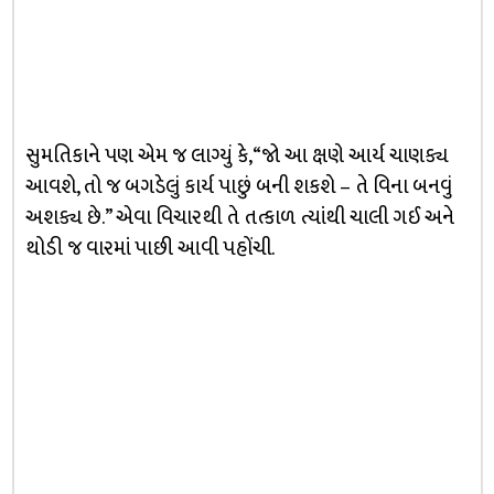
સુમતિકાને પણ એમ જ લાગ્યું કે, “જો આ ક્ષણે આર્ય ચાણક્ય
આવશે, તો જ બગડેલું કાર્ય પાછું બની શકશે – તે વિના બનવું
અશક્ય છે.” એવા વિચારથી તે તત્કાળ ત્યાંથી ચાલી ગઈ અને
થોડી જ વારમાં પાછી આવી પહોંચી.