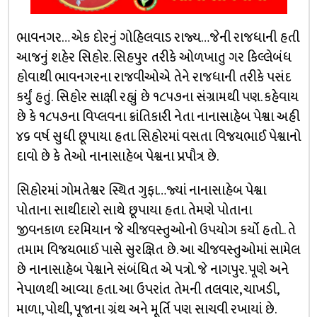
ભાવનગર… એક દોરનું ગોહિલવાડ રાજ્ય…જેની રાજધાની હતી
આજનું શહેર સિહોર. સિહપુર તરીકે ઓળખાતુ ગર કિલ્લેબંધ
હોવાથી ભાવનગરના રાજવીઓએ તેને રાજધાની તરીકે પસંદ
કર્યું હતું. સિહોર સાક્ષી રહ્યું છે ૧૮૫૭ના સંગ્રામથી પણ. કહેવાય
છે કે ૧૮૫૭ના વિપ્લવના ક્રાંતિકારી નેતા નાનાસાહેબ પેશ્વા અહી
૪૬ વર્ષ સુધી છૂપાયા હતા. સિહોરમાં વસતા વિજયભાઈ પેશ્વાનો
દાવો છે કે તેઓ નાનાસાહેબ પેશ્વના પ્રપૌત્ર છે.
સિહોરમાં ગોમતેશ્વર સ્થિત ગુફા…જ્યાં નાનાસાહેબ પેશ્વા
પોતાના સાથીદારો સાથે છૂપાયા હતા. તેમણે પોતાના
જીવનકાળ દરમિયાન જે ચીજવસ્તુઓનો ઉપયોગ કર્યો હતો.. તે
તમામ વિજયભાઈ પાસે સુરક્ષિત છે. આ ચીજવસ્તુઓમાં સામેલ
છે નાનાસાહેબ પેશ્વાને સંબંધિત એ પત્રો. જે નાગપુર. પૂણે અને
નેપાળથી આવ્યા હતા. આ ઉપરાંત તેમની તલવાર, ચાખડી,
માળા, પોથી, પૂજાના ગ્રંથ અને મૂર્તિ પણ સાચવી રખાયાં છે.