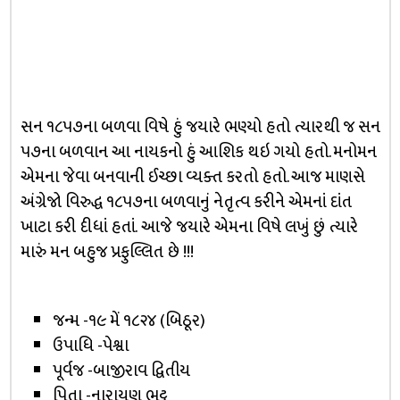
સન ૧૮૫૭ના બળવા વિષે હું જયારે ભણ્યો હતો ત્યારથી જ સન
૫૭ના બળવાન આ નાયકનો હું આશિક થઇ ગયો હતો. મનોમન
એમના જેવા બનવાની ઈચ્છા વ્યક્ત કરતો હતો. આજ માણસે
અંગ્રેજો વિરુદ્ધ ૧૮૫૭ના બળવાનું નેતૃત્વ કરીને એમનાં દાંત
ખાટા કરી દીધાં હતાં. આજે જયારે એમના વિષે લખું છું ત્યારે
મારું મન બહુજ પ્રફુલ્લિત છે !!!
જન્મ -૧૯ મેં ૧૮૨૪ (બિઠૂર)
ઉપાધિ -પેશ્વા
પૂર્વજ -બાજીરાવ દ્વિતીય
પિતા -નારાયણ ભટ્ટ