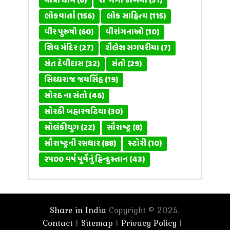
યાત્રા ધામ
(6)
રા' ગંગાજળિયો
(31)
લોકવાર્તા
(156)
લોક સાહિત્ય
(115)
વીર પુરુષો
(60)
વીરાંગનાઓ
(10)
શિવ મંદિર
(27)
શૈલેશ સગપરીયા
(7)
સંત દેવીદાસ
(32)
સંતો
(29)
સિધ્ધરાજ જયસિંહ
(19)
સોરઠ ના સંતો
(46)
સોરઠી બહારવટિયા
(30)
સોલંકીયુગ
(22)
સૌરાષ્ટ્ર
(8)
સૌરાષ્ટ્રની રસધાર
(88)
સ્ટોરી
(10)
૨૫૦૦ વર્ષ પૂર્વેનું હિન્દુસ્તાન
(43)
Share in India
Copyright © 2025.
Contact
Sitemap
Privacy Policy
|
|
|