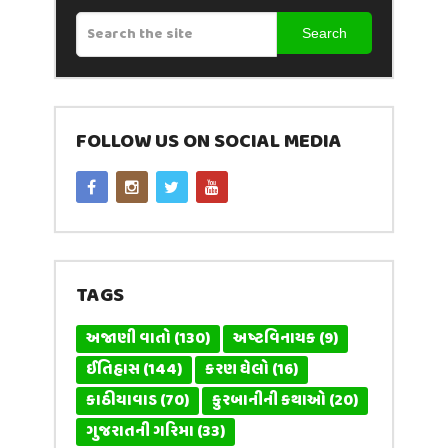
Search
FOLLOW US ON SOCIAL MEDIA
TAGS
અજાણી વાતો
(130)
અષ્ટવિનાયક
(9)
ઈતિહાસ
(144)
કરણ ઘેલો
(16)
કાઠીયાવાડ
(70)
કુરબાનીની કથાઓ
(20)
ગુજરાતની ગરિમા
(33)