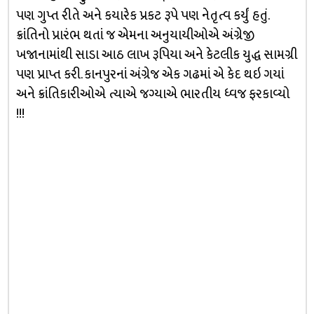
પણ ગુપ્ત રીતે અને કયારેક પ્રકટ રૂપે પણ નેતૃત્વ કર્યું હતું.
ક્રાંતિનો પ્રારંભ થતાં જ એમના અનુયાયીઓએ અંગ્રેજી
ખજાનામાંથી સાડા આઠ લાખ રૂપિયા અને કેટલીક યુદ્ધ સામગ્રી
પણ પ્રાપ્ત કરી. કાનપુરનાં અંગ્રેજ એક ગઢમાં એ કેદ થઇ ગયાં
અને ક્રાંતિકારીઓએ ત્યાએ જગ્યાએ ભારતીય ધ્વજ ફરકાવ્યો
!!!