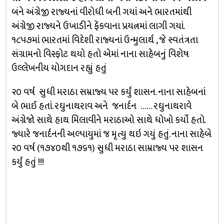
બંને અંગ્રેજી રાજ્યનાં વીરોધી બની ગયાં અને ભારતમાંથી
અંગ્રેજી રાજ્યને ઉખાડીને ફેંકવાના પ્રયત્નમાં લાગી ગયાં.
૧૮૫૭માં ભારતમાં વિદેશી રાજ્યનાં ઉન્મુલાર્થ , જે સ્વતંત્રતા
સંગ્રામનો વિસ્ફોટ થયો હતો એમાં નાના સાહેબનું વિશેષ
ઉલ્લેખનીય યોગદાન રહ્યું હતું
૨૦ વર્ષ સુધી મરાઠા સમ્રાજ્ય પર કર્યું શાસન. નાના સાહેબનાં
બે ભાઈ હતાં. રઘુનાથરાવ અને જનાર્દન …… રઘુનાથરાવે
અંગ્રેજો સાથે હાથ મિલાવીને મરાઠાઓ સાથે ધોખો કર્યો હતો.
જ્યારે જનાર્દનની અલ્પાયુમાં જ મૃત્યુ થઇ ગયું હતું. નાના સાહેબે
૨૦ વર્ષ (૧૭૪૦થી ૧૭૬૧) સુધી મરાઠા સામ્રાજ્ય પર શાસન
કર્યું હતું !!!