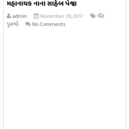
મહાનાયક નાના સાહેબ પેશ્વા
admin
November 28, 2017
વીર
પુરુષો
No Comments