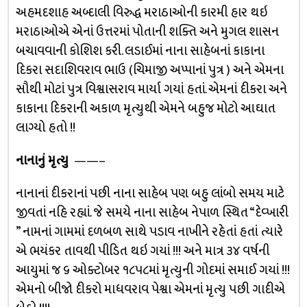
અહમદશાહ અબ્દાલી વિરુદ્ધ મરાઠાઓની કારમી હાર થઇ
મરાઠાઓએ એનાં ઉત્તરમાં પોતાની શક્તિ અને મુગલ શાસન
બચાવવાની કોશિશ કરી. લડાઈમાં નાના સાહેબનાં કાકાના
દિકરા સદાશિવરાવ ભાઉ (ચિમાજી અપ્પાનાં પુત્ર ) અને એમના
સૌથી મોટાં પુત્ર વિશ્વાસરાવ માર્યા ગયાં હતાં. એમનાં દીકરા અને
કાકાના દિકરાની અકાળ મૃત્યુથી એમને બહુજ મોટો આઘાત
લાગ્યો હતો !!
નાનાનું મૃત્યુ
——–
નાનાનાં દીકરાનાં પછી નાના સાહેબ પણ બહુ લાંબો સમય માટે
જીવતાં નહિ રહ્યાં. જે સમયે નાના સાહેબ નેપાળ સ્થિત “દેવ્ખારી
” નામનાં ગામમાં દળબળ સાથે પડાવ નાખીને રહેતાં હતાં ત્યારે
એ ભયંકર તાવથી પીડિત થઇ ગયાં !!! અને માત્ર ૩૪ વર્ષની
આયુમાં જ ૬ ઓક્ટોબર ૧૮૫૮માં મૃત્યુની ગોદમાં સમાઈ ગયાં !!!
એમનો બીજો દીકરો માધવરાવ પેશ્વા એમનાં મૃત્યુ પછી ગાદીએ