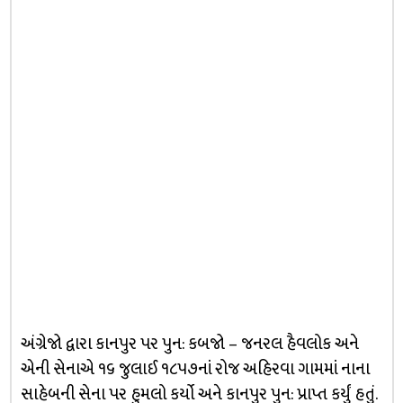
અંગ્રેજો દ્વારા કાનપુર પર પુન: કબજો – જનરલ હૈવલોક અને
એની સેનાએ ૧૬ જુલાઈ ૧૮૫૭નાં રોજ અહિરવા ગામમાં નાના
સાહેબની સેના પર હુમલો કર્યો અને કાનપુર પુન: પ્રાપ્ત કર્યું હતું.