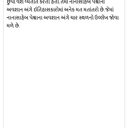
છુપા વેશે વ્યતીત કરતા હતા. તેમાં નાનાસાહેબ પેશ્વાનાં
અવશાન અંગે ઇતિહાસકારોમાં અનેક મત મતાંતરો છે. જેમાં
નાનાસાહેબ પેશ્વાના અવશાન અંગે ચાર સ્થળનો ઉલ્લેખ જોવા
મળે છે.