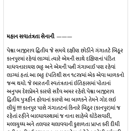
મહાન સવાતંત્રતા સેનાની
———
પેશ્વા બાજીરાવ દ્વિતીય જે સમયે દક્ષીણ છોડીને ગંગાતટે બિઠૂર
કાનપુરમાં રહેવાં લાગ્યાં. ત્યારે એમની સાથે દક્ષિણનાં પંડિત
માધવનારાયણ ભટ્ટ અને એમની પત્ની ગંગાબાઈ પણ રહેવાં
લાગ્યાં હતાં. આ ભટ્ટ દંપતિથી સન ૧૮૨૪માં એક એવા બાળકનો
જન્મ થયો. જે ભારતની સ્વતંત્રતાનાં ઇતિહાસમાં પોતાનાં
અનુપમ દેશપ્રેમને કારણે સદૈવ અમર રહેશે. પેશ્વા બાજીરાવ
દ્વિતીય પુત્રહીન હોવાનાં કારણે આ બાળકને તેમને ગોદ લઇ
લીધું !!!! કાનપુર પાસે ગંગાતટનાં કિનારે બિઠૂર (કાનપુર)માં જ
રહેતાં રહીને બાલ્યાવસ્થામાં જ નાના સાહેબે ઘોડેસવારી,
મલ્લયુધ્ધ અને તલવાર ચલાવવાની કુશળતા પ્રાપ્ત કરી દીધી