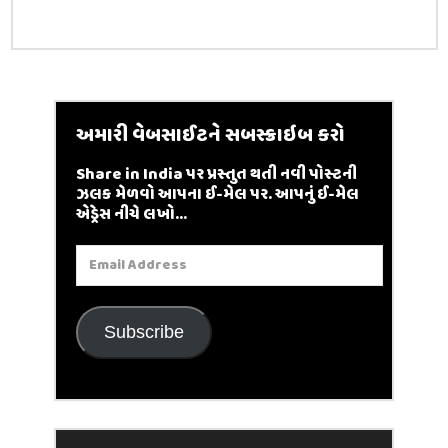
અમારી વેબસાઈટને સબસ્ક્રાઇબ કરો
Share in India પર પ્રસ્તુત થતી નવી પોસ્ટની
ઝલક મેળવો આપના ઈ-મેલ પર. આપનું ઈ-મેલ
એડ્રેસ નીચે લખો...
Email
Address
Subscribe