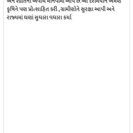
અને શાંતિની અવધિ માનવામાં આવે છે. આ દરમિયાન એમણે
કૃષિને પણ પ્રોત્સાહિત કરી , ગ્રામીણોને સુરક્ષા આપી અને
રાજ્યમાં ઘણાં સુધારા વધારા કર્યા