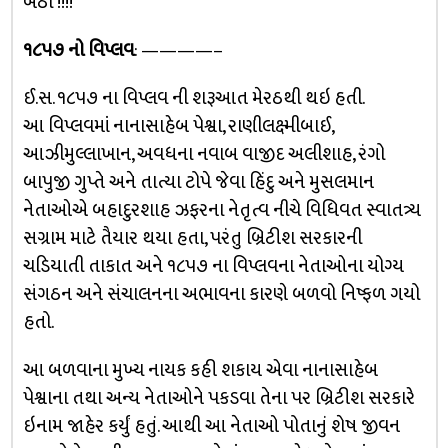
બેઠો !!!!
૧૮૫૭ નો વિપ્લવ
: ————–
ઈ.સ. ૧૮૫૭ ના વિપ્લવ ની શરૂઆત મેરઠથી થઇ હતી.
આ વિપ્લવમાં નાનાસાહેબ પેશ્વા, રાણીલક્ષ્મીબાઈ,
આઝીમુલ્લાખાન, અવધના નવાબ વાજીદ અલીશાહ, રંગો
બાપુજી ગુપ્તે અને તાત્યા ટોપે જેવા હિંદુ અને મુસલમાન
નેતાઓએ બહાદુરશાહ ઝફરના નેતૃત્વ નીચે વિધિવત સ્વાતત્ર્ય
સગ્રામ માટે તૈયાર થયા હતા, પરંતુ બ્રિટીશ સરકારની
ચડિયાતી તાકાત અને ૧૮૫૭ ના વિપ્લવના નેતાઓના યોગ્ય
સંગઠન અને સંચાલનના અભાવના કારણે બળવો નિષ્ફળ ગયો
હતો.
આ બળવાના મુખ્ય નાયક કહી શકાય એવા નાનાસાહેબ
પેશ્વાના તથા અન્ય નેતાઓને પકડવા તેના પર બ્રિટીશ સરકારે
ઇનામ જાહેર કર્યું હતું. આથી આ નેતાઓ પોતાનું શેષ જીવન