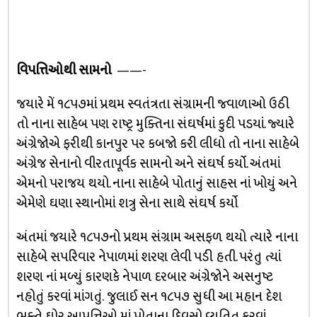
વિપત્તિઓથી સામનો
——-
જયારે મેં ૧૮૫૭માં પ્રથમ સ્વતંત્રતા સંગ્રામની જ્વાળાઓ ઉઠી
તો નાના સાહેબ પણ રાષ્ટ્ર મુક્તિના સંઘર્ષમાં કુદી પડયાં. જ્યારે
અંગ્રેજોએ ફરીથી કાનપુર પર કબજો કરી લીધો તો નાના સાહેબે
અંગ્રેજ સેનાનો વીરતાપૂર્વક સામનો અને સંઘર્ષ કર્યો. અંતમાં
એમનો પરાજય થયો. નાના સાહેબે પોતાનું સાહસ નાં ખોયું અને
એમેણે ઘણા સ્થાનોમાં શત્રુ સેના સાથે સંઘર્ષ કર્યો
અંતમાં જયારે ૧૮૫૭નો પ્રથમ સંગ્રામ અસફળ થયો ત્યારે નાના
સાહેબે સપરિવાર નેપાળમાં શરણ લેવી પડી હતી. પરંતુ ત્યાં
શરણ નાં મળ્યું કારણકે નેપાળ દરબાર અંગ્રેજોને અસનુષ્ટ
નહોતું કરવાં માંગતું. જુલાઈ સન ૧૮૫૭ સુધી આ મહાન દેશ
ભક્તે ઘોર આપત્તિઓ માં પોતાના દિવસો વ્યતિત કરવાં