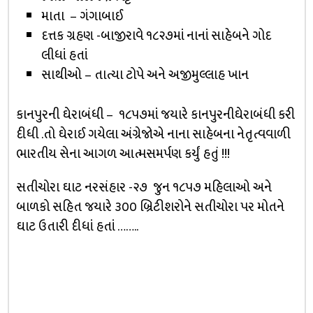
માતા – ગંગાબાઈ
દત્તક ગ્રહણ -બાજીરાવે ૧૮૨૭માં નાનાં સાહેબને ગોદ
લીધાં હતાં
સાથીઓ – તાત્યા ટોપે અને અજીમુલ્લાહ ખાન
કાનપુરની ઘેરાબંધી – ૧૮૫૭માં જયારે કાનપુરનીઘેરાબંધી કરી
દીધી .તો ઘેરાઈ ગયેલા અંગ્રેજોએ નાના સાહેબના નેતૃત્વવાળી
ભારતીય સેના આગળ આત્મસમર્પણ કર્યું હતું !!!
સતીચોરા ઘાટ નરસંહાર -૨૭ જુન ૧૮૫૭ મહિલાઓ અને
બાળકો સહિત જયારે ૩૦૦ બ્રિટીશરોને સતીચોરા પર મોતને
ઘાટ ઉતારી દીધાં હતાં ……..