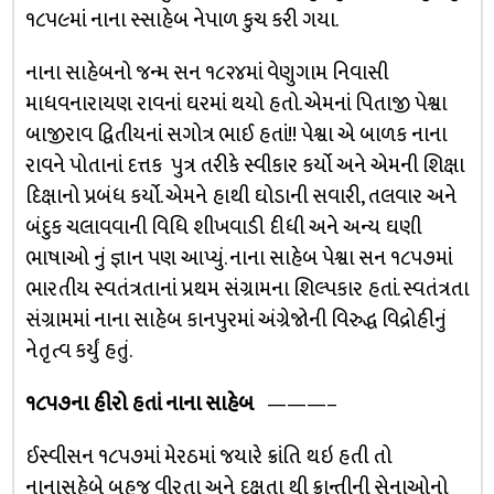
૧૮૫૯માં નાના સ્સાહેબ નેપાળ કુચ કરી ગયા.
નાના સાહેબનો જન્મ સન ૧૮૨૪માં વેણુગામ નિવાસી
માધવનારાયણ રાવનાં ઘરમાં થયો હતો. એમનાં પિતાજી પેશ્વા
બાજીરાવ દ્વિતીયનાં સગોત્ર ભાઈ હતાં!! પેશ્વા એ બાળક નાના
રાવને પોતાનાં દત્તક પુત્ર તરીકે સ્વીકાર કર્યો અને એમની શિક્ષા
દિક્ષાનો પ્રબંધ કર્યો. એમને હાથી ઘોડાની સવારી, તલવાર અને
બંદુક ચલાવવાની વિધિ શીખવાડી દીધી અને અન્ય ઘણી
ભાષાઓ નું જ્ઞાન પણ આપ્યું. નાના સાહેબ પેશ્વા સન ૧૮૫૭માં
ભારતીય સ્વતંત્રતાનાં પ્રથમ સંગ્રામના શિલ્પકાર હતાં. સ્વતંત્રતા
સંગ્રામમાં નાના સાહેબ કાનપુરમાં અંગ્રેજોની વિરુદ્ધ વિદ્રોહીનું
નેતૃત્વ કર્યું હતું.
૧૮૫૭ના હીરો હતાં નાના સાહેબ
———–
ઈસ્વીસન ૧૮૫૭માં મેરઠમાં જયારે ક્રાંતિ થઇ હતી તો
નાનાસહેબે બહુજ વીરતા અને દક્ષતા થી ક્રાન્તીની સેનાઓનો