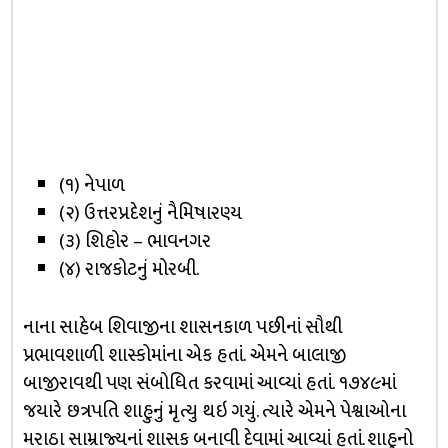
(૧) નેપાળ
(૨) ઉત્તરપ્રદેશનું નૈમિષારણ્ય
(૩) શિહોર – ભાવનગર
(૪) રાજકોટનું મોરબી.
નાના સાહેબ શિવાજીના શાસનકાળ પછીનાં સૌથી
પ્રભાવશાળી શાસ્કોમાંના એક હતાં. એમને બાલાજી
બાજીરાવથી પણ સંબોધિત કરવામાં આવ્યાં હતાં. ૧૭૪૯માં
જયારે છત્રપતિ શાહુનું મૃત્યુ થઇ ગયું. ત્યારે એમને પેશ્વાઓના
મરાઠા સામ્રાજ્યનાં શાસક બનાવી દેવામાં આવ્યાં હતાં. શાહુનો