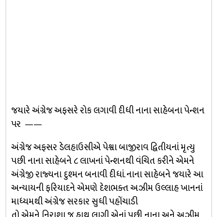
જયારે અંગ્રેજ અફસરે રોક લગાવી દીધી નાના સાહેબના પેન્શન
પર ——
અંગ્રેજ અફસર ડેલહાઉસીએ પેશ્વા બાજીરાવ દ્વિતીયનાં મૃત્યુ
પછી નાના સાહેબને ૮ લાખનાં પેન્શનથી વંચિત કરીને એમને
અંગ્રેજી રાજ્યના દુશ્મન બનાવી દીધાં. નાના સાહેબને જયારે આ
અન્યાયની ફરિયાદને એમણે દેશભક્ત અઝીમ ઉલ્લાહ ખાનનાં
માધ્યમથી અંગ્રેજ સરકાર સુધી પહોંચાડી
તો એમને નિરાશા જ હાથ લાગી એનાં પછી નાના અને અઝીમ