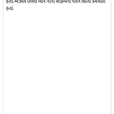
હતી. અઝીમ ઉલ્લા ખાન નાના સાહેબનાં વેતેન ભોગી કર્મચારી
હતાં.