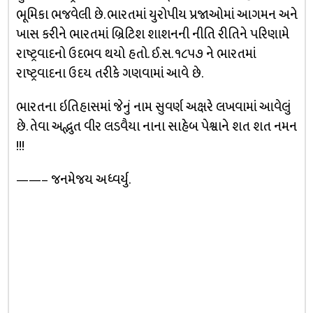
ભૂમિકા ભજવેલી છે. ભારતમાં યુરોપીય પ્રજાઓમાં આગમન અને
ખાસ કરીને ભારતમાં બ્રિટિશ શાશનની નીતિ રીતિને પરિણામે
રાષ્ટ્રવાદનો ઉદભવ થયો હતો. ઈ.સ. ૧૮૫૭ ને ભારતમાં
રાષ્ટ્રવાદના ઉદય તરીકે ગણવામાં આવે છે.
ભારતના ઇતિહાસમાં જેનું નામ સુવર્ણ અક્ષરે લખવામાં આવેલું
છે. તેવા અદ્ભુત વીર લડવૈયા નાના સાહેબ પેશ્વાને શત શત નમન
!!!
——– જનમેજય અધ્વર્યુ.