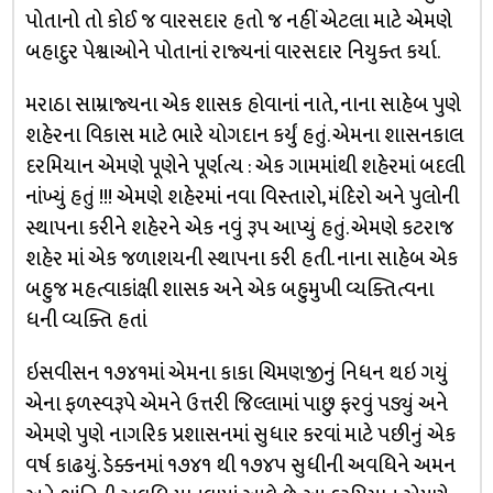
પોતાનો તો કોઈ જ વારસદાર હતો જ નહીં એટલા માટે એમણે
બહાદુર પેશ્વાઓને પોતાનાં રાજ્યનાં વારસદાર નિયુક્ત કર્યા.
મરાઠા સામ્રાજ્યના એક શાસક હોવાનાં નાતે, નાના સાહેબ પુણે
શહેરના વિકાસ માટે ભારે યોગદાન કર્યું હતું. એમના શાસનકાલ
દરમિયાન એમણે પૂણેને પૂર્ણત્ય : એક ગામમાંથી શહેરમાં બદલી
નાંખ્યું હતું !!! એમણે શહેરમાં નવા વિસ્તારો, મંદિરો અને પુલોની
સ્થાપના કરીને શહેરને એક નવું રૂપ આપ્યું હતું. એમણે કટરાજ
શહેર માં એક જળાશયની સ્થાપના કરી હતી. નાના સાહેબ એક
બહુજ મહત્વાકાંક્ષી શાસક અને એક બહુમુખી વ્યક્તિત્વના
ધની વ્યક્તિ હતાં
ઇસવીસન ૧૭૪૧માં એમના કાકા ચિમણજીનું નિધન થઇ ગયું
એના ફળસ્વરૂપે એમને ઉત્તરી જિલ્લામાં પાછુ ફરવું પડ્યું અને
એમણે પુણે નાગરિક પ્રશાસનમાં સુધાર કરવાં માટે પછીનું એક
વર્ષ કાઢયું. ડેક્કનમાં ૧૭૪૧ થી ૧૭૪૫ સુધીની અવધિને અમન