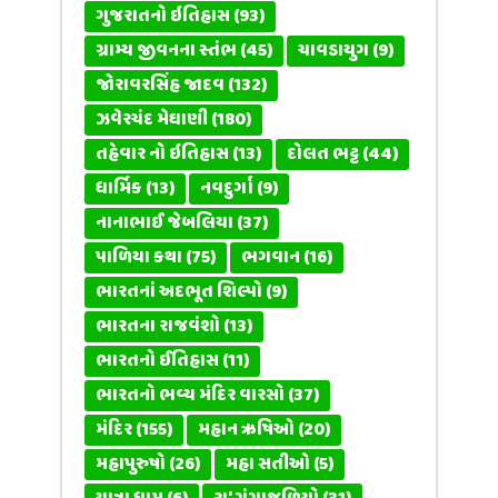
ગુજરાતનો ઇતિહાસ
(93)
ગ્રામ્ય જીવનના સ્તંભ
(45)
ચાવડાયુગ
(9)
જોરાવરસિંહ જાદવ
(132)
ઝવેરચંદ મેઘાણી
(180)
તહેવાર નો ઇતિહાસ
(13)
દોલત ભટ્ટ
(44)
ધાર્મિક
(13)
નવદુર્ગા
(9)
નાનાભાઈ જેબલિયા
(37)
પાળિયા કથા
(75)
ભગવાન
(16)
ભારતનાં અદભૂત શિલ્પો
(9)
ભારતના રાજવંશો
(13)
ભારતનો ઈતિહાસ
(11)
ભારતનો ભવ્ય મંદિર વારસો
(37)
મંદિર
(155)
મહાન ઋષિઓ
(20)
મહાપુરુષો
(26)
મહા સતીઓ
(5)