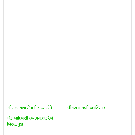
વીર સ્વાતંત્ર્ય સેનાની તાત્યા ટોપે
વીરાંગના રાણી અવંતિબાઈ
એક આદિવાસી સ્વતંત્રતા લડવૈયો
બિરસા મુંડા