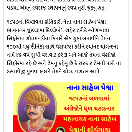
પડયાં. એમનું સ્વરાજ સ્થાપનાનું સ્વપ્ન તૂટી ચુક્યું હતું.
૧૮૫૭ના વિપ્લવના ક્રાંતિકારી નેતા નાના સાહેબ પેશ્વા
ભાવનગર જીલ્લામા કિલ્લેબંધ શહેર તરીકે ઓળખાતા
સિહોરમા ગૌતમનદીના કિનારે એક ગુફા બનાવીને તેમના
૧૦૦થી વધુ સૈનિકો સાથે વેશપલ્ટો કરીને દયાંનદ યોગેન્દના
નામે ૪૬ વર્ષ સુધી વસવાટ કરેલ અને આજે તેમના વંશોજો
સિહોરમા રહે છે અને તેમનુ કહેવુ છે કે સરકાર તેમની પાસે ના
દસ્તાવેજી પુરાવા લઈને તેમને યોગ્ય વળતર આપે.