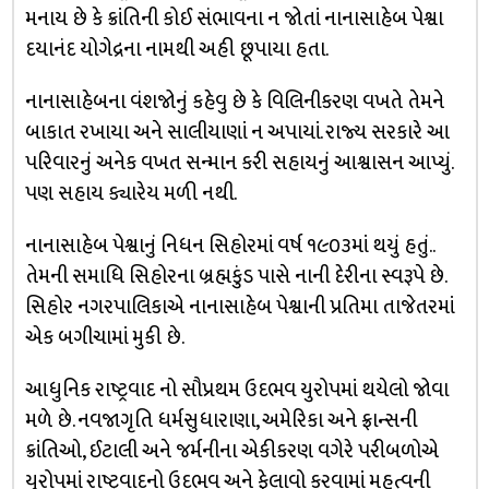
મનાય છે કે ક્રાંતિની કોઈ સંભાવના ન જોતાં નાનાસાહેબ પેશ્વા
દયાનંદ યોગેદ્રના નામથી અહી છૂપાયા હતા.
નાનાસાહેબના વંશજોનું કહેવુ છે કે વિલિનીકરણ વખતે તેમને
બાકાત રખાયા અને સાલીયાણાં ન અપાયાં. રાજ્ય સરકારે આ
પરિવારનું અનેક વખત સન્માન કરી સહાયનું આશ્વાસન આપ્યું.
પણ સહાય ક્યારેય મળી નથી.
નાનાસાહેબ પેશ્વાનું નિધન સિહોરમાં વર્ષ ૧૯૦૩માં થયું હતું..
તેમની સમાધિ સિહોરના બ્રહ્મકુંડ પાસે નાની દેરીના સ્વરૂપે છે.
સિહોર નગરપાલિકાએ નાનાસાહેબ પેશ્વાની પ્રતિમા તાજેતરમાં
એક બગીચામાં મુકી છે.
આધુનિક રાષ્ટ્રવાદ નો સૌપ્રથમ ઉદભવ યુરોપમાં થયેલો જોવા
મળે છે. નવજાગૃતિ ધર્મસુધારાણા, અમેરિકા અને ફ્રાન્સની
ક્રાંતિઓ, ઈટાલી અને જર્મનીના એકીકરણ વગેરે પરીબળોએ
યુરોપમાં રાષ્ટ્રવાદનો ઉદભવ અને ફેલાવો કરવામાં મહત્વની