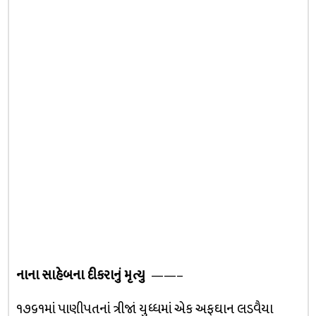
નાના સાહેબના દીકરાનું મૃત્યુ
——–
૧૭૬૧માં પાણીપતનાં ત્રીજાં યુધ્ધમાં એક અફઘાન લડવૈયા