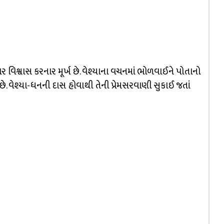
ર વિશ્વાસ કરનાર મૂર્ખ છે. વેશ્યાના વચનમાં ભોળવાઈને પોતાનો
મૂર્ખ છે. વેશ્યા-ધનની દાસ હોવાથી તેની પ્રેમસરવાણી સુકાઈ જતાં