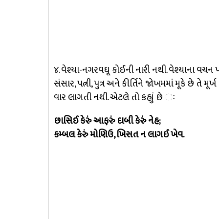
૪. વેશ્યા-નગરવઘૂ કોઈની નારી નથી. વેશ્યાના વચન પ
સંસાર, પત્ની, પુત્ર અને કીર્તિને જોખમમાં મૂકે છે તે 
વાર લાગતી નથી. એટલે તો કહ્યું છે ઃ
છાસિઈ કેરું આફરું દાબી કેરું નેહ;
કમ્બલ કેરું મોણિઉ, ખિસત ન લાગઈ ખેવ.