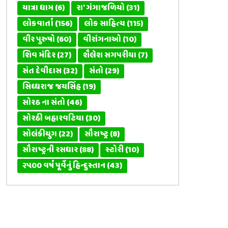
યાત્રા ધામ
(6)
રા' ગંગાજળિયો
(31)
લોકવાર્તા
(156)
લોક સાહિત્ય
(115)
વીર પુરુષો
(60)
વીરાંગનાઓ
(10)
શિવ મંદિર
(27)
શૈલેશ સગપરીયા
(7)
સંત દેવીદાસ
(32)
સંતો
(29)
સિધ્ધરાજ જયસિંહ
(19)
સોરઠ ના સંતો
(46)
સોરઠી બહારવટિયા
(30)
સોલંકીયુગ
(22)
સૌરાષ્ટ્ર
(8)
સૌરાષ્ટ્રની રસધાર
(88)
સ્ટોરી
(10)
૨૫૦૦ વર્ષ પૂર્વેનું હિન્દુસ્તાન
(43)