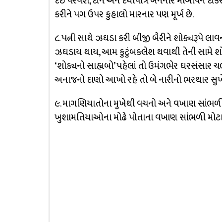
દઈ પરવશ, દીન અને દયાપાત્ર બનનાર માબાપને દીક
કરીને પગ ઉપર કુહાલો મારનાર પણ મૂર્ખ છે.
૮. પત્ની સાથે ઝઘડા કરી બીજી બૈરીને શોક્યરૂપે લાવ
ઝઘડાય થાય, આમ કુટુંબક્લેશ થવાથી તેની સામે શો
‘શોક્યનો સાહ્યબો’ પહેલાં તો ઉમંગભેર ઘરસંસાર ચલ
અનાજનો દાણો આખો રહે તો બે નારીનો ભરથાર સુખે
૯. માગણિયાતોના મુખેથી વચનો અને વખાણ સાંભળી 
ખુશામતિયાઓના મોઢે પોતાના વખાણ સાંભળી મોટાઈ મ