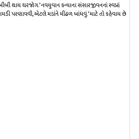
ે બીબી થાય ઘરજોગ.’ નવયુવાન કન્યાના સંસારજીવનનાં સ્વપ્નાં
બાયડી પરણાવવી, એટલે મડાંને મીંઢળ બાંધવું.’ માટે તો કહેવાય છે