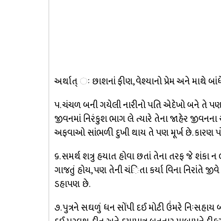
અર્થાત્‌ ઃ છાશનાં ફીણ, વેશ્યાનો પ્રેમ અને માથે બા
૫. ચંચળ બની ગયેલી નારીનો પતિ એદેખો બને તે પણ મ
જીવનમાં નિરંકુશ ભાગ લે ત્યારે તેના જાહેર જીવનના 
અફવાઓ સાંભળી દુખી થાય તે પણ મૂર્ખ છે. કારણ પો
૬. સમર્થ શત્રુ હયાત હોવા છતાં તેના તરફ જે શંકા ન લા
ગાજતું હોય, પણ તેની ચંિતા કર્યા વિના નિરાંતે જીવ
ડહાપણ છે.
૭. પુત્રને સઘળું ધન સોંપી દઈ મોટી ઉંમરે નિઃસહાય 