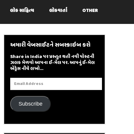
લોક સાહિત્ય
લોકવાર્તા
OTHER
અમારી વેબસાઈટને સબસ્ક્રાઇબ કરો
Share in India પર પ્રસ્તુત થતી નવી પોસ્ટની
ઝલક મેળવો આપના ઈ-મેલ પર. આપનું ઈ-મેલ
એડ્રેસ નીચે લખો...
Email
Address
Subscribe