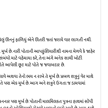
ંધેલું ઊનનું ફાળિયું એને ઊતરી જતાં જરાયે વાર લાગતી નથી.
ૂર્ખ છે. નારી પોતાની આપહુંશિયારીથી નામના મેળવે કે જાહેર
સંબંધો માટે વહેમાયા કરે, તેના અંગે અનેક સાચી ખોટી
તે આપેલી છૂટ માટે પોતે જ જવાબદાર છે.
વે અથવા તેનો ભય ન રાખે તે મૂર્ખ છે. પ્રબળ શત્રુનું વેર માથે
ે તે પણ એક મૂર્ખ છે. આગ અને શત્રુને ઉગતા જ ડામવામાં
બનનાર પણ મૂર્ખ છે. પોતાની માલમિલકત પુત્રના હાથમાં સોંપી