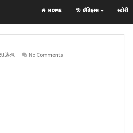
HOME
ઈતિહાસ
સ્ટોરી
સાહિત્ય
No Comments