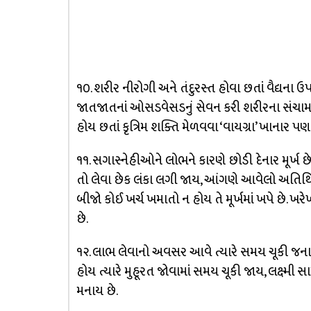
૧૦. શરીર નીરોગી અને તંદુરસ્ત હોવા છતાં વૈદ્યના ઉ
જાતજાતનાં ઓસડવેસડનું સેવન કરી શરીરના સંચામ
હોય છતાં કૃત્રિમ શક્તિ મેળવવા ‘વાયગ્રા’ ખાનાર પણ
૧૧. સગાસ્નેહીઓને લોભને કારણે છોડી દેનાર મૂર્ખ
તો લેવા છેક લંકા લગી જાય, આંગણે આવેલો અતિથિ
બીજો કોઈ ખર્ચ ખમાતો ન હોય તે મૂર્ખમાં ખપે છે.
છે.
૧૨. લાભ લેવાનો અવસર આવે ત્યારે સમય ચૂકી જનાર મૂર
હોય ત્યારે મુહૂરત જોવામાં સમય ચૂકી જાય, લક્ષ્મી સા
મનાય છે.