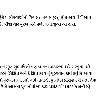
ંમેશ લોકવાણીની વિરાસત પર જ ફરતું હોય. અગાઉ મેં સાત
છી બીજા ચાર મૂરખા મને મળી ગયા. જુઓ આ રહ્યા:
સંસ્કૃત સુભાષિતો પણ જ્ઞાનના ભંડારસમા છે. સંસ્કૃતમાંથી
 શિક્ષિત અને દીક્ષિત કરવાનું મૂલ્યવાન કાર્ય કર્યું છે. આવા
 મૂરખાના લક્ષણો’ નામે નાનકડી પુસ્તિકા પ્રસિદ્ધ કરી હતી. તેમાં
ે તે આજના યુવાનોમાં સમજણ પ્રગટાવી પથદર્શક બની રહે