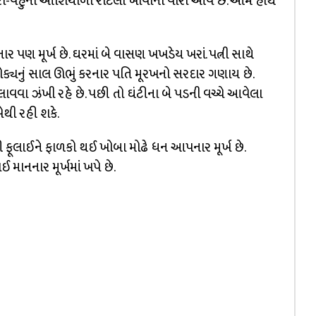
રા-વહુનો ઓશિયાળો રોટલો ખાવાનો વારો આવે છે. આમ હાથે
નાર પણ મૂર્ખ છે. ઘરમાં બે વાસણ ખખડેય ખરાં. પત્ની સાથે
ક્યનું સાલ ઊભું કરનાર પતિ મૂરખનો સરદાર ગણાય છે.
ાવવા ઝંખી રહે છે. પછી તો ઘંટીના બે પડની વચ્ચે આવેલા
થી રહી શકે.
ફૂલાઈને ફાળકો થઈ ખોબા મોઢે ધન આપનાર મૂર્ખ છે.
ાનનાર મૂર્ખમાં ખપે છે.