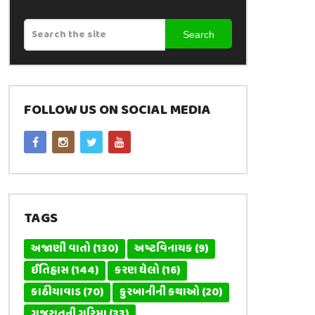
Search
FOLLOW US ON SOCIAL MEDIA
TAGS
અજાણી વાતો
(130)
અષ્ટવિનાયક
(9)
ઈતિહાસ
(144)
કરણ ઘેલો
(16)
કાઠીયાવાડ
(70)
કુરબાનીની કથાઓ
(20)
ગુજરાતની ગરિમા
(33)