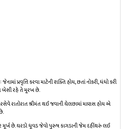
ઃ જેનામાં પ્રવૃત્તિ કરવા માટેની શક્તિ હોય, છતાં નોકરી, ધંધો કરી
બેસી રહે તે મૂરખ છે.
 પરસેવે રાતોરાત શ્રીમંત થઈ જવાની ઘેલછામાં માણસ હોય એ
ે.
ર મૂર્ખ છે. ઘરડો ધૂવડ જેવો પુરુષ કાગડાની જેમ દહીંથરું લઈ