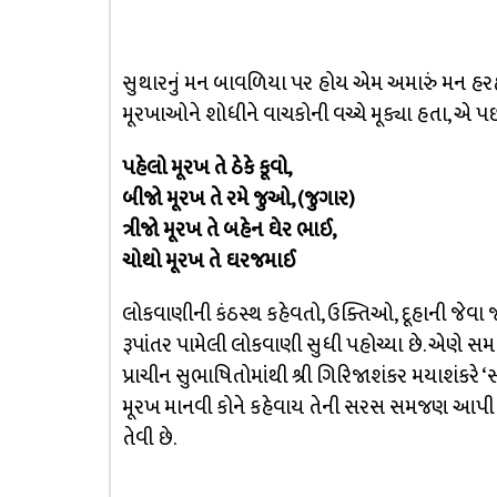
સુથારનું મન બાવળિયા પર હોય એમ અમારું મન હરહ
મૂરખાઓને શોધીને વાચકોની વચ્ચે મૂક્યા હતા, એ પ
પહેલો મૂરખ તે ઠેકે કૂવો,
બીજો મૂરખ તે રમે જુઓ, (જુગાર)
ત્રીજો મૂરખ તે બહેન ઘેર ભાઈ,
ચોથો મૂરખ તે ઘરજમાઈ
લોકવાણીની કંઠસ્થ કહેવતો, ઉક્તિઓ, દૂહાની જેવા જ 
રૂપાંતર પામેલી લોકવાણી સુધી પહોચ્યા છે. એણે સમાજને
પ્રાચીન સુભાષિતોમાંથી શ્રી ગિરિજાશંકર મયાશંકરે ‘સો
મૂરખ માનવી કોને કહેવાય તેની સરસ સમજણ આપી છ
તેવી છે.