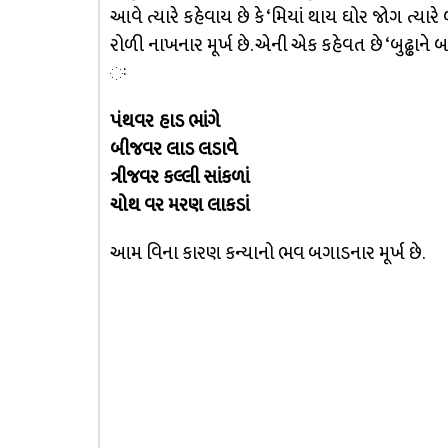
આવે ત્યારે કહેવાય છે કે ‘મિયાં થાય ઘોર જોગ ત્યાર
રોળી નાખનાર મૂર્ખ છે. એની એક કહેવત છે ‘બુઢ્ઢાને 
ઃ
પંથવર હાડ ભાંગે
બીજવર લાડ લડાવે
ત્રીજવર કલ્લી સાંકળાં
ચોથ વર મરણ લાકડાં
આમ વિના કારણ કન્યાનો ભવ બગાડનાર મૂર્ખ છે.