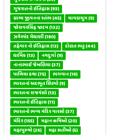
ગુજરાતનો ઇતિહાસ
(93)
ગ્રામ્ય જીવનના સ્તંભ
(45)
ચાવડાયુગ
(9)
જોરાવરસિંહ જાદવ
(132)
ઝવેરચંદ મેઘાણી
(180)
તહેવાર નો ઇતિહાસ
(13)
દોલત ભટ્ટ
(44)
ધાર્મિક
(13)
નવદુર્ગા
(9)
નાનાભાઈ જેબલિયા
(37)
પાળિયા કથા
(75)
ભગવાન
(16)
ભારતનાં અદભૂત શિલ્પો
(9)
ભારતના રાજવંશો
(13)
ભારતનો ઈતિહાસ
(11)
ભારતનો ભવ્ય મંદિર વારસો
(37)
મંદિર
(155)
મહાન ઋષિઓ
(20)
મહાપુરુષો
(26)
મહા સતીઓ
(5)