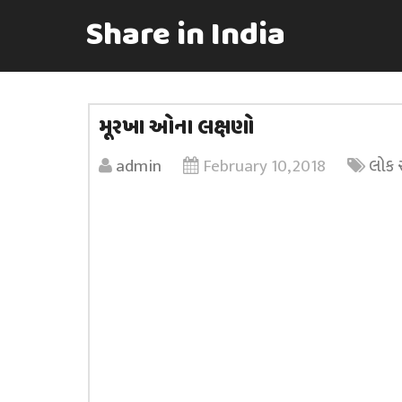
Share in India
મૂરખા ઓના લક્ષણો
admin
February 10, 2018
લોક 