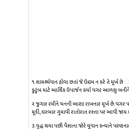
૧. સામર્થ્યવાન હોવા છતાં જે ઉદ્યમ ન કરે તે મૂર્ખ છે 
કુટુંબ માટે આર્થિક ઉપાર્જન કર્યા વગર આળસુ બનીને 
૨. જુગાર રમીને ધનની આશા રાખનાર મૂર્ખ છે. વગર
મૂકી, ઘરબાર ગુમાવી રાતોરાત રસ્તા પર આવી જાય છ
૩. વૃદ્ધ થયા પછી પૈસાના જોરે યુવાન કન્યાને પરણના