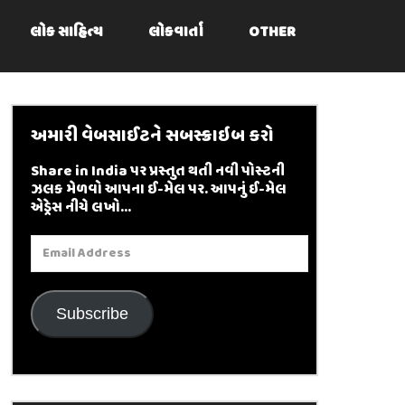
લોક સાહિત્ય
લોકવાર્તા
OTHER
અમારી વેબસાઈટને સબસ્ક્રાઇબ કરો
Share in India પર પ્રસ્તુત થતી નવી પોસ્ટની
ઝલક મેળવો આપના ઈ-મેલ પર. આપનું ઈ-મેલ
એડ્રેસ નીચે લખો...
Email
Address
Subscribe