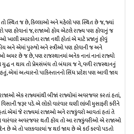
તો સ્થિત જ છે, કિલ્લાઓ અને મહેલો પણ સ્થિત છે જ, જ્યાં
વરો પણ હોવાનાં જ, રાજાઓ હોય એટલે રાજ્ય પણ હોવાનું જ
ખાલી સ્મારકોના રાજા નથી હોતાં એ માટે પ્રજાનું હોવું
ોય અને એમાં પુરુષો અને સ્ત્રીઓ પણ હોવાની જ અને
 અમર છે જ છે, પણ રાજસ્થાનમાં અનેક નાનાં નાનાં રાજ્યો
 યુદ્ધ ન થાય તો પ્રેમસંબંધ તો બંધાય જ ને, વળી રાજસ્થાનનું
હતું, એમાં અત્યારનો પાકિસ્તાનનો સિંધ પ્રદેશ પણ આવી જાય
 રાજાઓ એક રાજ્યમાંથી બીજાં રાજ્યોમાં અવરજવર કરતાં હતાં,
 વિસાની જરૂર પડે. એ લોકો વારંવાર ઘણી લાંબી મુસાફરી કરીને
ાં. એમાં જે રાજ્યમાં રાજાઓ અને રાજકુંવરો આવતાં હતાં તે
, હવે વારંવાર અવરજવર થતી હોય તો આ રાજકુંવરીઓ એ રાજાઓ
રની દેન છે એ તો પલકવારમાં જ થઇ જાય છે એ કઈ કરવો પડતો