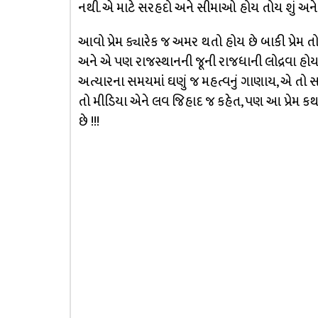
નથી. એ માટે સરહદો અને સીમાઓ હોય તોય શું અને ના હ
આવો પ્રેમ ક્યારેક જ અમર થતો હોય છે બાકી પ્રેમ 
અને એ પણ રાજસ્થાનની જૂની રાજધાની લોદ્રવા હોય અ
અત્યારના સમયમાં ઘણું જ મહત્વનું ગાણાય, એ તો સ
તો મીડિયા એને લવ જિહાદ જ કહેત, પણ આ પ્રેમ ક
છે !!!