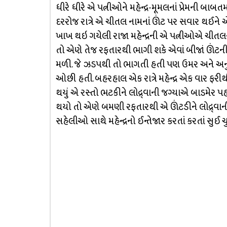
ધીરે ધીરે એ પત્નીઓને મહેન્દ્ર-મૂમલનાં પ્રેમની 
દરરોજ રાત્રે એ ચીતલ નામનાં ઊંટ પર સવાર થઈને એ મ
ખાખ થઇ ગયેલી રાજા મહેન્દ્રની એ પત્નીઓએ ચીતલનાં
તો એણે તેજ રફતારથી ભાગી શકે એવાં બીજાં ઊંટની
મળી. જે ઝડપથી તો ભાગતી હતી પણ ઉમર અને અન
ઓછી હતી. બહરહાલ એક રાત્રે મહેન્દ્ર એક વાર ફરી
થયું એ રસ્તો ભટકીને લોદ્ર્વાની જગ્યાએ બાડમેર પહો
થયો તો એણે બમણી રફતારથી એ ઊંટડીને લોદ્ર્વાની દ
સહેલીઓ સાથે મહેન્દ્રનો ઈન્તેજાર કરતાં કરતાં સુઈ 