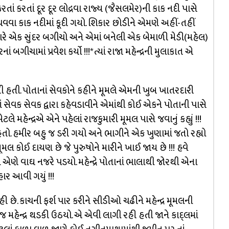
તાં કરતાં દૂર દૂર લોદ્રવા રાજ્ય (જૈસલમેર)ની કાક નદી પાસે
વા કાક નદીમાં કૂદી ગયો. શિકાર છોડીને એમણે અહીં-તહીં
નારે એક સુંદર બગીચો અને એમાં બનેલી એક બેમાળી મેડી(મહેલ)
ં બગીચામાં પ્રવેશ કર્યો !!!*ત્યાં રાજા મહેન્દ્રની મુલાકાત એ
 હતી. પોતાનાં સેવકોને કહીને મૂમલે એમની ખુબ ખાતરદારી
સેવક સેવક દ્વારા કહેવડાવીને એમાંથી કોઈ એકને પોતાની પાસે
લે મહેન્દ્રએ એને પહેલાં રાજકુમારી મૂમલ પાસે જવાનું કહ્યું !!!
તો. હમીર બહુ જ ડરી ગયો અને ભાગીને એક ખુણામાં જતો રહ્યો
લ કોઈ દાયણ છે જે પુરુષોને મારીને ખાઈ જાય છે !!! હવે
ાં એણે વાઘ નજરે પડયો. મહેન્દ્રે પોતાનાં ભાલાથી જોરથી એના
હાર આવી ગયું !!!
 છે. કાચની ફર્શ પાર કરીને સીડીઓ ચઢીને મહેન્દ્ર મૂમલની
ં જ મહેન્દ્ર થડકી ઉઠયો. એ એવી લાગી રહી હતી જાને કાદ્લમાં