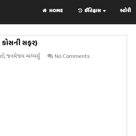
HOME
ઈતિહાસ
સ્ટોરી
સો કોસની સફર)
તો
,
જનમેજય અધ્વર્યુ
No Comments