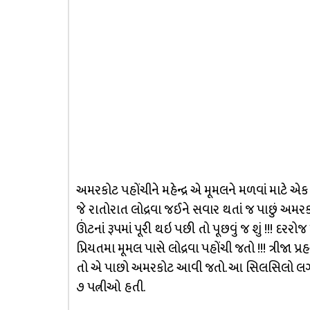
અમરકોટ પહોંચીને મહેન્દ્ર એ મૂમલને મળવાં માટે એક 
જે રાતોરાત લોદ્રવા જઈને સવાર થતાં જ પાછું 
ઊંટનાં રૂપમાં પૂરી થઇ પછી તો પૂછવું જ શું !!! દર
પ્રિયતમા મૂમલ પાસે લોદ્રવા પહોંચી જતો !!! ત્રીજ
તો એ પાછો અમરકોટ આવી જતો. આ સિલસિલો લગભગ
૭ પત્નીઓ હતી.