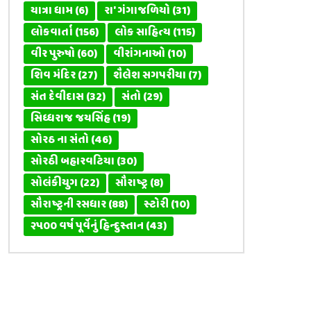
યાત્રા ધામ
(6)
રા' ગંગાજળિયો
(31)
લોકવાર્તા
(156)
લોક સાહિત્ય
(115)
વીર પુરુષો
(60)
વીરાંગનાઓ
(10)
શિવ મંદિર
(27)
શૈલેશ સગપરીયા
(7)
સંત દેવીદાસ
(32)
સંતો
(29)
સિધ્ધરાજ જયસિંહ
(19)
સોરઠ ના સંતો
(46)
સોરઠી બહારવટિયા
(30)
સોલંકીયુગ
(22)
સૌરાષ્ટ્ર
(8)
સૌરાષ્ટ્રની રસધાર
(88)
સ્ટોરી
(10)
૨૫૦૦ વર્ષ પૂર્વેનું હિન્દુસ્તાન
(43)