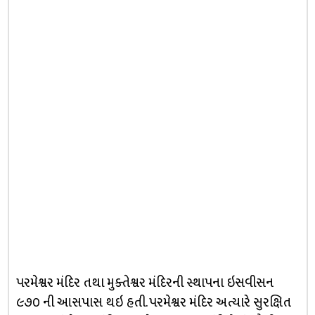
પરમેશ્વર મંદિર તથા મુક્તેશ્વર મંદિરની સ્થાપના ઇસવીસન
૯૭૦ ની આસપાસ થઇ હતી. પરમેશ્વર મંદિર અત્યારે સુરક્ષિત