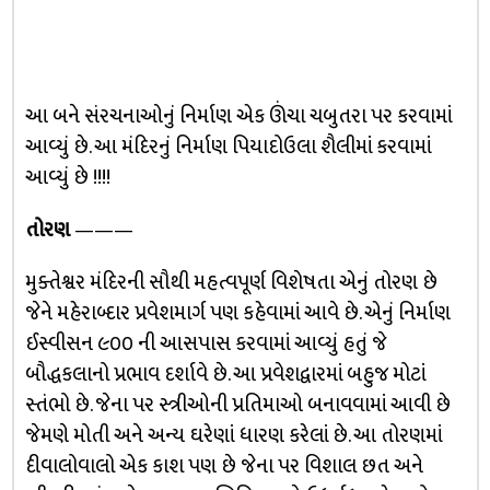
આ બને સંરચનાઓનું નિર્માણ એક ઊંચા ચબુતરા પર કરવામાં
આવ્યું છે. આ મંદિરનું નિર્માણ પિયાદોઉલા શૈલીમાં કરવામાં
આવ્યું છે !!!!
તોરણ
———
મુક્તેશ્વર મંદિરની સૌથી મહત્વપૂર્ણ વિશેષતા એનું તોરણ છે
જેને મહેરાબ્દાર પ્રવેશમાર્ગ પણ કહેવામાં આવે છે. એનું નિર્માણ
ઈસ્વીસન ૯૦૦ ની આસપાસ કરવામાં આવ્યું હતું જે
બૌદ્ધકલાનો પ્રભાવ દર્શાવે છે. આ પ્રવેશદ્વારમાં બહુજ મોટાં
સ્તંભો છે. જેના પર સ્ત્રીઓની પ્રતિમાઓ બનાવવામાં આવી છે
જેમણે મોતી અને અન્ય ઘરેણાં ધારણ કરેલાં છે. આ તોરણમાં
દીવાલોવાલો એક કાશ પણ છે જેના પર વિશાલ છત અને