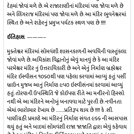
દેહમાં જોવાં મળે છે. એ રાજારાણીનાં મંદિરમાં પણ જોવા મળે છે
અને લિંગરાજ મંદિરમાં પણ જોવા મળે છે. આ મંદિર ભુવનેશ્વરમાં
સ્થિત છે અને શહેરનું પ્રમુખ પર્યટક સ્થળ પણ છે !!!!
ઈતિહાસ
———–
મુક્તેશ્વર મંદિરમાં સોમવંશી શાસનકાળની અવધિની વાસ્તુંકલા
જોવાં મળે છે. અધિકાંશ વિદ્વાનોનું એવું માનવું છે કે આ મંદિર
પરમેશ્વર મંદિર નું ઉત્તરાધિકારી છે અને એનું નિર્માણ બ્રહ્મેશ્વર
મંદિર ઈસ્વીસન ૧૦૬૦થી પણ પહેલા કરવામાં આવ્યું હતું. પર્સી
બ્રાઉન મુજબ આનું નિર્માણ ૯૫૦ ઇસ્વીસંનમાં કરવામાં આવ્યું
હતું. તોરણની ઉપસ્થિતિ જે કોઈપણ રીતે આ મન્દીરનો હિસ્સો
નથી એ આ મંદિરને અનોખું બનાવવા માટે પુરતી છે. નવીનતા
એમાં ભારોભાર દેખાય છે …….પ્રતિરૂપ થાય છે !!!! કે .સી.
પાણીગ્રહી પ્રમાણે આ મંદિરનું નિર્માણ સંવત ૯૬૬ ની આસપાસ
થયું હતું અને બાદમાં સોમવંશી રાજા જાજાતિ દ્વારા એવું કહેવાય