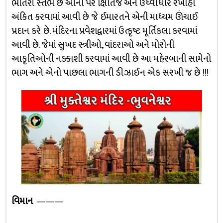
ભીતરી સ્તંભ છે આના પર ક્ષિતિજ અને ઉર્ધ્વાધાર રેખાહો
અંકિત કરવામાં આવી છે જે ઈમારતને એની માધ્યમ ઊંચાઈ
પ્રદાન કરે છે. મંદિરના પ્રવેશદ્વારમાં ઉત્કૃષ્ટ મૂર્તિકલા કરવામાં
આવી છે. જેમાં સુખદ સ્ત્રીઓ, વાંદરાઓ અને મોરોની
આકૃતિઓની નક્કાશી કરવામાં આવી છે આ મહેરબાની સામેનો
ભાગ અને એનો પાછલા ભાગની ડીઝાઈન એક સરખી જ છે !!!
વિમાન
———