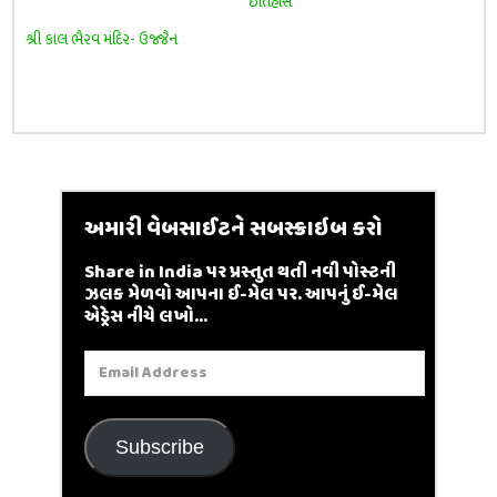
ઈતિહાસ
શ્રી કાલ ભૈરવ મંદિર- ઉજ્જૈન
અમારી વેબસાઈટને સબસ્ક્રાઇબ કરો
Share in India પર પ્રસ્તુત થતી નવી પોસ્ટની
ઝલક મેળવો આપના ઈ-મેલ પર. આપનું ઈ-મેલ
એડ્રેસ નીચે લખો...
Email
Address
Subscribe