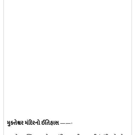
મુક્તેશ્વર મંદિરનો ઈતિહાસ
——-