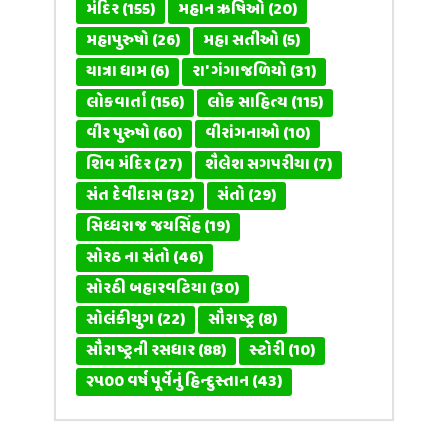
મંદિર
(155)
મહાન ઋષિઓ
(20)
મહાપુરુષો
(26)
મહા સતીઓ
(5)
યાત્રા ધામ
(6)
રા' ગંગાજળિયો
(31)
લોકવાર્તા
(156)
લોક સાહિત્ય
(115)
વીર પુરુષો
(60)
વીરાંગનાઓ
(10)
શિવ મંદિર
(27)
શૈલેશ સગપરીયા
(7)
સંત દેવીદાસ
(32)
સંતો
(29)
સિધ્ધરાજ જયસિંહ
(19)
સોરઠ ના સંતો
(46)
સોરઠી બહારવટિયા
(30)
સોલંકીયુગ
(22)
સૌરાષ્ટ્ર
(8)
સૌરાષ્ટ્રની રસધાર
(88)
સ્ટોરી
(10)
૨૫૦૦ વર્ષ પૂર્વેનું હિન્દુસ્તાન
(43)