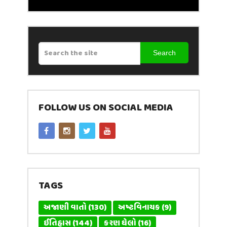
Search
FOLLOW US ON SOCIAL MEDIA
TAGS
અજાણી વાતો
(130)
અષ્ટવિનાયક
(9)
ઈતિહાસ
(144)
કરણ ઘેલો
(16)