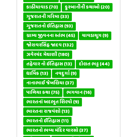
કાઠીયાવાડ
(70)
કુરબાનીની કથાઓ
(20)
ગુજરાતની ગરિમા
(33)
ગુજરાતનો ઇતિહાસ
(93)
ગ્રામ્ય જીવનના સ્તંભ
(45)
ચાવડાયુગ
(9)
જોરાવરસિંહ જાદવ
(132)
ઝવેરચંદ મેઘાણી
(180)
તહેવાર નો ઇતિહાસ
(13)
દોલત ભટ્ટ
(44)
ધાર્મિક
(13)
નવદુર્ગા
(9)
નાનાભાઈ જેબલિયા
(37)
પાળિયા કથા
(75)
ભગવાન
(16)
ભારતનાં અદભૂત શિલ્પો
(9)
ભારતના રાજવંશો
(13)
ભારતનો ઈતિહાસ
(11)
ભારતનો ભવ્ય મંદિર વારસો
(37)