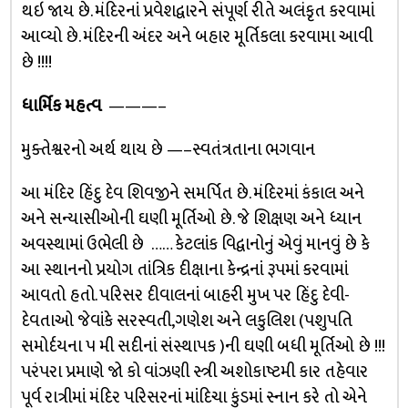
થઇ જાય છે. મંદિરનાં પ્રવેશદ્વારને સંપૂર્ણ રીતે અલંકૃત કરવામાં
આવ્યો છે. મંદિરની અંદર અને બહાર મૂર્તિકલા કરવામા આવી
છે !!!!
ધાર્મિક મહત્વ
———–
મુક્તેશ્વરનો અર્થ થાય છે —–સ્વતંત્રતાના ભગવાન
આ મંદિર હિંદુ દેવ શિવજીને સમર્પિત છે. મંદિરમાં કંકાલ અને
અને સન્યાસીઓની ઘણી મૂર્તિઓ છે. જે શિક્ષણ અને ધ્યાન
અવસ્થામાં ઉભેલી છે …… કેટલાંક વિદ્વાનોનું એવું માનવું છે કે
આ સ્થાનનો પ્રયોગ તાંત્રિક દીક્ષાના કેન્દ્રનાં રૂપમાં કરવામાં
આવતો હતો. પરિસર દીવાલનાં બાહરી મુખ પર હિંદુ દેવી-
દેવતાઓ જેવાંકે સરસ્વતી,ગણેશ અને લકુલિશ (પશુપતિ
સમોર્દયના ૫ મી સદીનાં સંસ્થાપક )ની ઘણી બધી મૂર્તિઓ છે !!!
પરંપરા પ્રમાણે જો કો વાંઝણી સ્ત્રી અશોકાષ્ટમી કાર તહેવાર
પૂર્વ રાત્રીમાં મંદિર પરિસરનાં માંદિચા કુંડમાં સ્નાન કરે તો એને