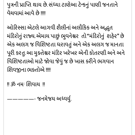
પુત્રની પ્રાપ્તિ થાય છે. સંધ્યા ટાણેઆ ટેન્કનું પાણી જનતાને
વેચવામાં આવે છે !!!!
ઓરિસ્સા એટલે આગવી શૈલીનાં અલૌકિક અને અદ્ભુત
મંદિરોનું રાજ્ય. એમાય પાછું ભુવનેશ્વર તો “મંદિરોનું શહેર” છે
એક અલગ જ વિશિષ્ટતા ધરાવતું અને એક અલગ જ માનતા
પૂરી કરતુ. આ મુક્તેશ્વર મંદિર ખરેખર એની કોતરણી અને અને
વિશિષ્ટતાઓ માટે જોવા જેવું જ છે ખાસ કરીને ભગવાન
શિવજીના ભક્તોએ !!!!
!! ૐ નમઃ શિવાય !!
—————- જનમેજય અધ્વર્યુ.