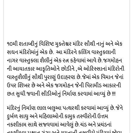
૧૦મી શતાબ્દીનું વિશિષ્ટ મુક્તેશ્વર મંદિર સૌથી નાનું અને એક
સઘન મંદિરોમાંનું એક છે. આ મંદિરને કલિંગ વાસ્તુકલાની
નાગર વાસ્તુકલા શૈલીનું એક રત્ન કહેવામાં આવે છે. જગમોહન
ની આયાતકાર આકૃતિઓને છોડીને , એ ઓરિસ્સાનાં મંદિરોની
વાસ્તુશૈલીનું સૌથી પુરાણું ઉદાહરણ છે. જેમાં એક વિમાન જેનાં
ઉપર શિખર છે અને એક જગમોહન જેની પિરામીડ આકારની
છત સુધી જવાની સીડીઓનું નિર્માણ કરવામાં આવ્યું છે !!!
મંદિરનું નિર્માણ લાલ બલુઆ પત્થરથી કરવામાં આવ્યું છે. જેને
દુર્બળ સાધુ અને મહિલાઓની કામુક તસ્વીરોની ઉત્તમ
નકશીકામ સાથે સજ્વવામાં આવેલું છે. ચંડ અને પ્રચંડનાં