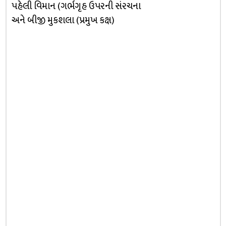
પહેલી વિમાન (ગર્ભગૃહ ઉપરની સંરચના
અને બીજી મુકશલા (પ્રમુખ કક્ષ)