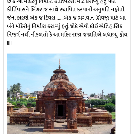
છે કે આ મંદિરનું નિર્માણ કીર્તિવસ્સા માટે કરાવ્યું હતું પણ
કીર્તિવાસને લિંગરાજ સાથે સ્થાપિત કરવાની અનુમતિ નહોતી.
જેનાં કારણે એક જ દિવસ…….એક જ ભગવાન શિવજી માટે આ
બંને મંદિરોનું નિર્માણ કરાવ્યું હતું. જોકે એવો કોઈ ઐતિહાસિક
નિષ્કર્ષ નથી નીકળતો કે આ મંદિર રાજા જજાતિએ બંધાવ્યું હોય
!!!!