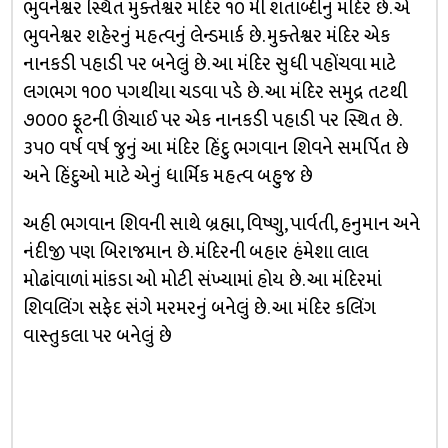
ભુવનેશ્વર સ્થિત મુક્તેશ્વર મંદિર ૧૦ મી શતાબ્દીનું મંદિર છે. એ
ભુવનેશ્વર શહેરનું મહત્વનું લેન્ડમાર્ક છે. મુક્તેશ્વર મંદિર એક
નાનકડી પહાડી પર બનેલું છે. આ મંદિર સુધી પહોંચવા માટે
લગભગ ૧૦૦ પગથીયા ચડવા પડે છે. આ મંદિર સમુદ્ર તટથી
૭૦૦૦ ફૂટની ઊંચાઈ પર એક નાનકડી પહાડી પર સ્થિત છે.
૩૫૦ વર્ષ વર્ષ જુનું આ મંદિર હિંદુ ભગવાન શિવને સમર્પિત છે
અને હિંદુઓ માટે એનું ધાર્મિક મહત્વ બહુજ છે
અહી ભગવાન શિવની સાથે બ્રહ્મા, વિષ્ણુ, પાર્વતી, હનુમાન અને
નંદીજી પણ બિરાજમાન છે. મંદિરની બહાર હંમેશા લાલ
મોઢાંવાળાં માંકડા ઓ મોટી સંખ્યામાં હોય છે. આ મંદિરમાં
શિવલિંગ સફેદ સંગે મરમરનું બનેલું છે. આ મંદિર કલિંગ
વાસ્તુકલા પર બનેલું છે