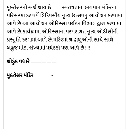
મુક્તેશ્વરનો અર્થ થાય છે —–સ્વતંત્રતાનાં ભગવાન. મંદિરના
પરિસરમાં દર વર્ષે ત્રિદિવસીય નૃત્ય ઉત્સવનું આયોજન કરવામાં
આવે છે. આ આયોજન ઓરિસ્સા પર્યટન વિભાગ દ્વારા કરવામાં
આવે છે. કાર્યક્રમમાં ઓરિસ્સાના પરંપરાગત નૃત્ય ઓડીસીની
પ્રસ્તુતિ કરવામાં આવે છે. મંદિરમાં શ્રદ્ધાળુઓની સાથે સાથે
બહુજ મોટી સંખ્યામાં પર્યટકો પણ આવે છે !!!!
થોડુંક વધારે
—————
મુક્તેશ્વર મંદિર
———-