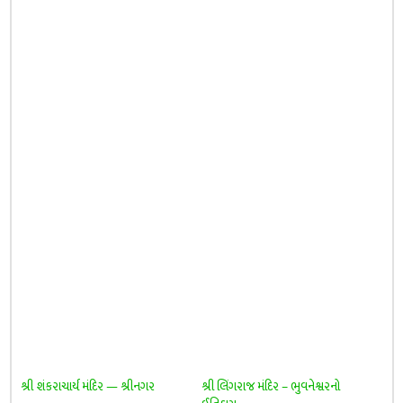
શ્રી શંકરાચાર્ય મંદિર — શ્રીનગર
શ્રી લિંગરાજ મંદિર – ભુવનેશ્વરનો