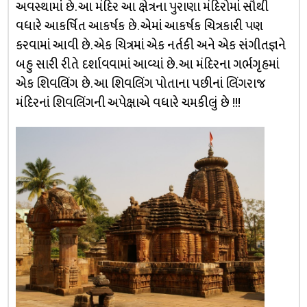
અવસ્થામાં છે. આ મંદિર આ ક્ષેત્રના પુરાણા મંદિરોમાં સૌથી
વધારે આકર્ષિત આકર્ષક છે. એમાં આકર્ષક ચિત્રકારી પણ
કરવામાં આવી છે. એક ચિત્રમાં એક નર્તકી અને એક સંગીતજ્ઞને
બહુ સારી રીતે દર્શાવવામાં આવ્યાં છે. આ મંદિરના ગર્ભગૃહમાં
એક શિવલિંગ છે. આ શિવલિંગ પોતાના પછીનાં લિંગરાજ
મંદિરનાં શિવલિંગની અપેક્ષાએ વધારે ચમકીલું છે !!!