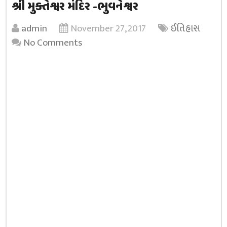
શ્રી મુક્તેશ્વર મંદિર -ભુવનેશ્વર
admin
November 27, 2017
ઈતિહાસ
No Comments