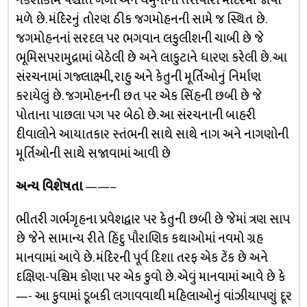
નકશીકામ પશ્ચાત ગંગા અને યમુનાની તસવીરો મંદિરમાં જોવા
મળે છે. મંદિરનું તોરણ ઠીક જગમોહનની સામે જ સ્થિત છે.
જગમોહનનાં સરદલ પર ભગવાન લકુલીશની ચાબી છે જે
ભૂમિસપરામુદ્રામાં બેઠેલી છે અને લાકુટાને ધારણ કરેલી છે. આ
સંરચનામાં ગજ્લાક્ષ્મી, રાહુ અને કેતુની મૂર્તિઓનું નિર્માણ
કરાયેલું છે. જગમોહનની છત પર એક સિંહની છબી છે જે
પોતાના પાછલા પગ પર બેઠો છે. આ સંરચનાની બાહરી
દીવાલોને આયાતકાર સ્તંભની સાથે સાથે નાગ અને નાગણોની
મૂર્તિઓની સાથે સજાવામાં આવી છે
અન્ય વિશેષતા
——–
ભીતરી ગર્ભગૃહના પ્રવેશદ્વાર પર કેતુની છબી છે જેમાં ત્રણ સાપ
છે જેને સામાન્ય રીતે હિંદુ પૌરાણિક કથાઓમાં નવમો ગ્રહ
માનવામાં આવે છે. મંદિરની પૂર્વ દિશા તરફ એક ટેંક છે અને
દક્ષિણ-પશ્ચિમ કોણા પર એક કુવો છે. એવું માનવામાં આવે છે કે
—- આ કુવામાં ડૂબકી લગાવવાથી મહિલાઓનું વાંઝીયાપણું દૂર