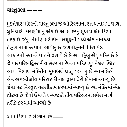
વાસ્તુકલા
———
મુક્તેશ્વર મંદિરની વાસ્તુકલા જે ઓરિસ્સાના રત્ન બનાવવાં વાળાં
બુનિયાદી કારણોમાંનું એક છે. આ મંદિરનું મુખ પશ્ચિમ દિશા
તરફ છે. જેનું નિર્માણ મંદીરોના સમુહની વચ્ચે એક નાનકડા
તેહખાનામાં કરવામાં આવેલું છે. જગમોહનની પિરામિડ
આકારની છત એ વાતને દ્રશાવે છે કે આ પહેલું એવું મંદિર છે કે
જે પારંપરિક દ્વિસ્તરીય સંરચના છે. આ મંદિર ભુવનેશ્વર સ્થિત
આંય વિશાળ મંદિરોના મુકાબલે ઘણું જ નાનું છે. આ મંદિરને
એક અષ્ટકોણીય પરિસર દીવાલ દ્વારા ઘેરી લેવામાં આવ્યું છે.
જેના પર વિસ્તૃત નકશીકામ કરવામાં આવ્યું છે. આ મંદિરમાં એક
તોરણ છે જેનો ઉપયોગ અષ્ટકોણીય પરિસરમાં પ્રવેશ માર્ગ
તરીકે કરવામાં આવ્યો છે
આ મંદિરમાં ૨ સંરચના છે ——-