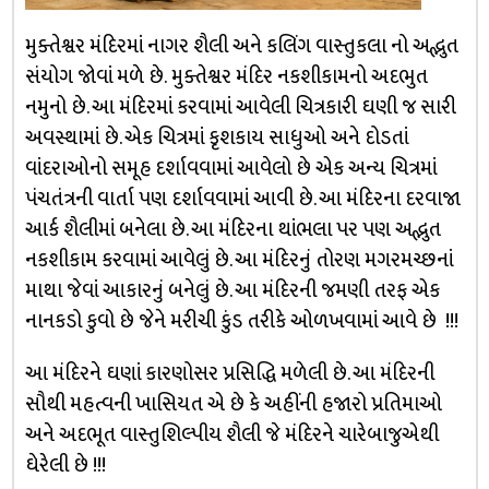
મુક્તેશ્વર મંદિરમાં નાગર શૈલી અને કલિંગ વાસ્તુકલા નો અદ્ભુત
સંયોગ જોવાં મળે છે. મુક્તેશ્વર મંદિર નકશીકામનો અદભુત
નમુનો છે. આ મંદિરમાં કરવામાં આવેલી ચિત્રકારી ઘણી જ સારી
અવસ્થામાં છે. એક ચિત્રમાં કૃશકાય સાધુઓ અને દોડતાં
વાંદરાઓનો સમૂહ દર્શાવવામાં આવેલો છે એક અન્ય ચિત્રમાં
પંચતંત્રની વાર્તા પણ દર્શાવવામાં આવી છે. આ મંદિરના દરવાજા
આર્ક શૈલીમાં બનેલા છે. આ મંદિરના થાંભલા પર પણ અદ્ભુત
નકશીકામ કરવામાં આવેલું છે. આ મંદિરનું તોરણ મગરમચ્છનાં
માથા જેવાં આકારનું બનેલું છે. આ મંદિરની જમણી તરફ એક
નાનકડો કુવો છે જેને મરીચી કુંડ તરીકે ઓળખવામાં આવે છે !!!
આ મંદિરને ઘણાં કારણોસર પ્રસિદ્ધિ મળેલી છે. આ મંદિરની
સૌથી મહત્વની ખાસિયત એ છે કે અહીંની હજારો પ્રતિમાઓ
અને અદભૂત વાસ્તુશિલ્પીય શૈલી જે મંદિરને ચારેબાજુએથી
ઘેરેલી છે !!!