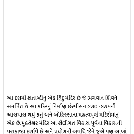
આ દસમી શતાબ્દીનુ એક હિંદુ મંદિર છે જે ભગવાન શિવને
સમર્પિત છે. આ મંદિરનું નિર્માણ ઈસ્વીસન ૯૭૦ -૯૭૫ની
આસપાસ થયું હતું અને ઓરિસ્સાના મહત્વપૂર્ણ મંદિરોમાંનું
એક છે. મુક્તેશ્વર મંદિર આ શૈલીગત વિકાસ પૂર્વના વિકાસની
પરાકાષ્ટા દર્શાવે છે અને પ્રયોગની અવધિ જેને જુએ પણ આખાં