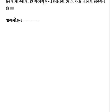
કરવામાં આવી છે ગર્ભગૃહ નો ભીતરી ભાગ એક ધનિય સંરચન
છે !!!!
જગમોહન
———–