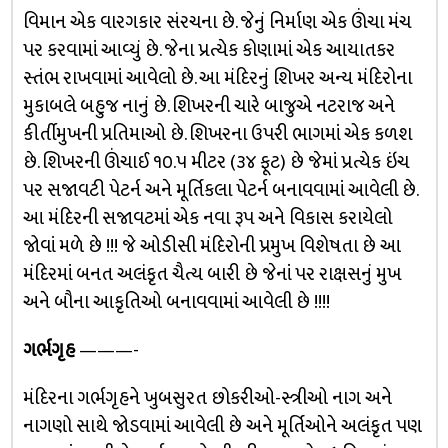
વિમાન એક વારગકાર સંરચના છે. જેનું નિર્માણ એક ઊંચા મંચ
પર કરવામાં આવ્યું છે. જેના પ્રત્યેક કોણામાં એક આયાતકર
સ્તંભ રાખવામાં આવેલો છે. આ મંદિરનું શિખર અન્ય મંદિરોના
મુકાબલે બહુજ નાનું છે. શિખરની ચારે બાજુએ નટરાજ અને
કીર્તીમુખની પ્રતિમાઓ છે. શિખરના ઉપરી ભાગમાં એક કળશ
છે. શિખરની ઊંચાઈ ૧૦.૫ મીટર (૩૪ ફૂટ) છે જેમાં પ્રત્યેક ઇંચ
પર સજાવટી પેટર્ન અને મૂર્તિકલા પેટર્ન બનાવવામાં આવેલી છે.
આ મંદિરની સજાવટમાં એક નવા રૂપ અને વિકાસ કરાયેલો
જોવાં મળે છે !!! જે ઓડીસી મંદિરોની પ્રમુખ વિશેષતા છે આ
મંદિરમાં બનત અલંકૃત ચૈત્ય બારી છે જેનાં પર રાક્ષસનું મુખ
અને બૌના આકૃતિઓ બનાવવામાં આવેલી છે !!!!
ગર્ભગૃહ
———-
મંદિરના ગર્ભગૃહને ખુબસુરત છોકરીઓ-સ્ત્રીઓ નાગ અને
નાગણો સાથે જોડવામાં આવેલી છે અને મૂર્તિઓને અલંકૃત પણ