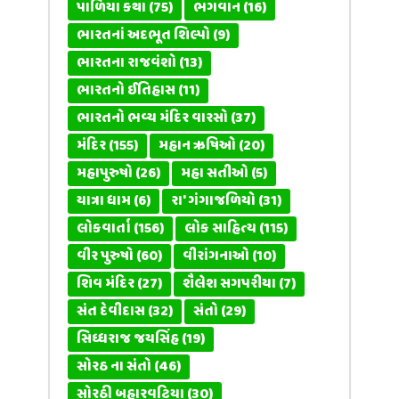
પાળિયા કથા
(75)
ભગવાન
(16)
ભારતનાં અદભૂત શિલ્પો
(9)
ભારતના રાજવંશો
(13)
ભારતનો ઈતિહાસ
(11)
ભારતનો ભવ્ય મંદિર વારસો
(37)
મંદિર
(155)
મહાન ઋષિઓ
(20)
મહાપુરુષો
(26)
મહા સતીઓ
(5)
યાત્રા ધામ
(6)
રા' ગંગાજળિયો
(31)
લોકવાર્તા
(156)
લોક સાહિત્ય
(115)
વીર પુરુષો
(60)
વીરાંગનાઓ
(10)
શિવ મંદિર
(27)
શૈલેશ સગપરીયા
(7)
સંત દેવીદાસ
(32)
સંતો
(29)
સિધ્ધરાજ જયસિંહ
(19)
સોરઠ ના સંતો
(46)
સોરઠી બહારવટિયા
(30)