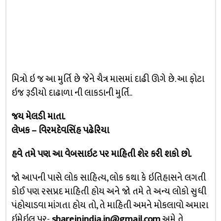
મિત્રો ઇ જ આ મુર્તિ છે જેને ચૈત્ર માસમાં દાઢી ઊગે છે. આ ફોટા
ઇજ રૂડીયો દાઢાળા ની લાકડાની મુર્તિ..
જય મેલડી માતા.
લેખક – વિરમદેવસિંહ પઢેરિયા
હવે તમે પણ આ વેબસાઇટ પર માહિતી શેર કરી શકો છો.
જો આપની પાસે લોક સાહિત્ય, લોક કથા કે ઇતિહાસને લગતી
કોઈ પણ રસપ્રદ માહિતી હોય અને જો તમે તે અન્ય લોકો સુધી
પંહોચાડવા માંગતા હોય તો, તે માહિતી અમને મોકલાવો અમારા
ઇમેઇલ પર-
shareinindia.in@gmail.com
અમે તે