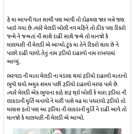
હે મા આપની વાત સાચી પણ આવી તો દોઢમણ જાર બન્ને જણ
ખાઇ ગયા છે. ત્યાંરે મેલડી બોલી નવ મહિને તો ઠીક પણ દિકરો
જન્મે ને જન્મતાં ની સાથે દાઢી સાથે જન્મે તો માનજો કે
માલધારી ની મેલડી એ આપ્યો. ટુંક મા તેને દિકરો થાય છે ને
પાછો દાઢી વાળો. તેનું નામ રૂડીયો દાઢાળો નામ રાખવામાં
આવ્યું..
ભરવાડ ની માતા મેલડી ના મંડાણ થયાં રૂડીયો દાઢાળો માતાનો
ભુવો થયો. અમુક સમય પછી રૂડીયો દાઢાળો મરણ પામે છે.
ત્યારે મેલડી એક ભુવાના કાઠે શરૂ થ્ઇ બોલી કે મારા રૂડીયા ની
લાકડાની મુર્તિ બનાવો ને મારી પાસે મઢ મા પધરાવો. રૂડીયો તો
માણસ હતો પણ આ રૂડીયા ની લાકડાની મુર્તિ ને દાઢી આવે તો
માનજો કે માલધારી ની મેલડી એ આપ્યો.