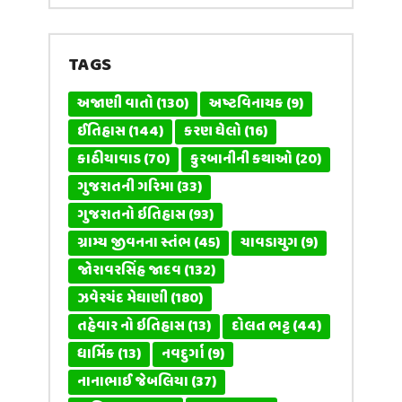
TAGS
અજાણી વાતો
(130)
અષ્ટવિનાયક
(9)
ઈતિહાસ
(144)
કરણ ઘેલો
(16)
કાઠીયાવાડ
(70)
કુરબાનીની કથાઓ
(20)
ગુજરાતની ગરિમા
(33)
ગુજરાતનો ઇતિહાસ
(93)
ગ્રામ્ય જીવનના સ્તંભ
(45)
ચાવડાયુગ
(9)
જોરાવરસિંહ જાદવ
(132)
ઝવેરચંદ મેઘાણી
(180)
તહેવાર નો ઇતિહાસ
(13)
દોલત ભટ્ટ
(44)
ધાર્મિક
(13)
નવદુર્ગા
(9)
નાનાભાઈ જેબલિયા
(37)