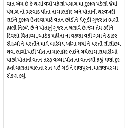
વાત એમ છે કે ઘણાં વર્ષો પહેલાં પંચાળ મા દુકાળ પડેલો જેમાં
પંચાળ નો ભરવાડ પોતા ના માલઢોર અને પોતાની ઘરવખરી
લઇને દુકાળ ઉતરવા માટે વતન છોડીને ઘેલુડી ગુજરાત ભણી
હાલી નિકળે છે ને પોતાનું ગુજરાન ચલાવે છે. જેમ તેમ કરીને
દિવસો વિતાવ્યા, આઠેક મહીના ના વહણા વહી ગયા ને ઠાકર
રીઝયો ને ધરતીને માથે બારેમેઘ ખાંગા થયાં ને ધરતી લીલીછમ
થવાં લાગી. પછી પોતાના માલઢોર લઇને ગયેલા માલધારીઓ
પાછાં પોતાનાં વતન તરફ વળ્યા. પોતાના વતનથી હજું ઘણાં દુર
હતાં ચાલતા ચાલતા રાત થઇ ગઇ ને રાણપુરના માલણપર મા
રોકણ કર્યું.