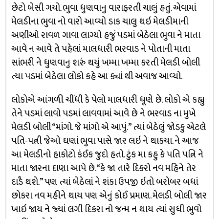
છેટો બેસી ગયો. ભુવા ધુણવાનુ વારાફરતી ચાલું હતું. એવામાં
મેલડીના ભુવા નો વારો આવ્યો ડાક ચાલુ થઇ મેલડીમાની
અણીઓ રાવળ ગાવા લાગ્યો હજું પડમાં બેઠેલા ભુવા ને માતા
આવે ન આવે તે પહેલાં માલધારી ભરવાડ ને પોતાની માતા
સાંભરી ને ધુણવાનુ શરું થયું ખમ્મા ખમ્મા કરતી મેલડી બોલી
ત્યા પડમાં બેઠેલા લોકો કહે આ ક્યાં થી અવાજ આવ્યો.
લોકોએ આંગળી ચીંધી કે પેલો માલધારી ધૂણે છે. લોકો એ કહ્યુ
તેને પડમાં લાવો પડમાં લાવવામાં આવે છે ને ભરવાડ ના મુખે
મેલડી બોલી “માંગો. જે માંગો એ આપું.” ત્યાં બેઠેલું જોડકુ એટલે
પતિ-પત્ની જેઓ ઘણાં ભુવા પાસે જાર લઇ ને થાકયા. ને આજ
આ મેલડીનો હાકોટો કંઈક જુદો હતો. ટુંક મા કહુ કે પતિ પત્નિ ને
માતા જારના દાણા આપે છે. “કે જા તારે દિકરો નવ મહિને તેર
દાડૈ થશે.” પણ ત્યાં બેઠેલાં ને શંકા ઉપજી ઇતો બરોબર બધાં
છોકરા નવ મહીને થાય પણ એનું કોઈ પ્રમાણ. મેલડી બોલી જાર
ખાઇ જાય ને જ્યાં લગી દિકરા નો જન્મ ન થાય ત્યાં સુધી ભુવો