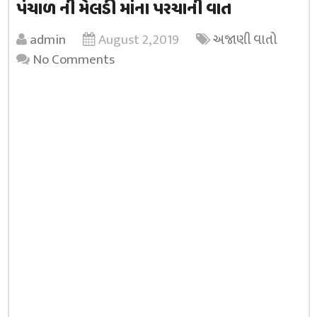
પંચાળ ની મેલડી માંના પરચાની વાત
admin
August 2, 2019
અજાણી વાતો
No Comments