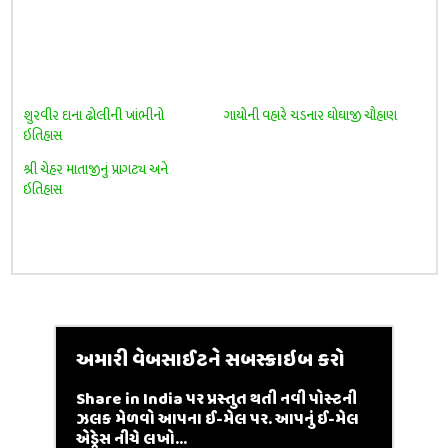
શુરવીર દાના ઢોલીની ખાંભીનો
ગાયોની વહારે ચડનાર ઘોઘાજી ચૌહાણ
ઇતિહાસ
શ્રી ચેહર માતાજીનું પ્રાગટ્ય અને
ઇતિહાસ
અમારી વેબસાઈટને સબસ્ક્રાઇબ કરો
Share in India પર પ્રસ્તુત થતી નવી પોસ્ટની
ઝલક મેળવો આપના ઈ-મેલ પર. આપનું ઈ-મેલ
એડ્રેસ નીચે લખો...