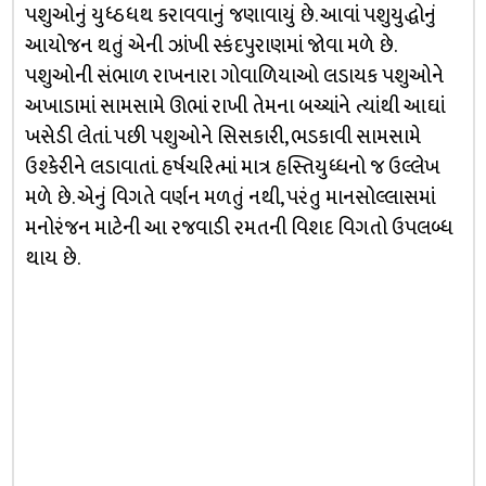
પશુઓનું યુધ્ઠધથ કરાવવાનું જણાવાયું છે. આવાં પશુયુદ્ધોનું
આયોજન થતું એની ઝાંખી સ્કંદપુરાણમાં જોવા મળે છે.
પશુઓની સંભાળ રાખનારા ગોવાળિયાઓ લડાયક પશુઓને
અખાડામાં સામસામે ઊભાં રાખી તેમના બચ્ચાંને ત્યાંથી આઘાં
ખસેડી લેતાં. પછી પશુઓને સિસકારી, ભડકાવી સામસામે
ઉશ્કેરીને લડાવાતાં. હર્ષચરિત્માં માત્ર હસ્તિયુધ્ધનો જ ઉલ્લેખ
મળે છે. એનું વિગતે વર્ણન મળતું નથી, પરંતુ માનસોલ્લાસમાં
મનોરંજન માટેની આ રજવાડી રમતની વિશદ વિગતો ઉપલબ્ધ
થાય છે.