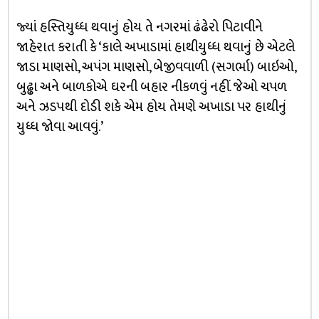
જ્યાં હસ્તિયુધ્ધ થવાનું હોય તે નગરમાં ઢંઢેરો પિટાવીને
જાહેરાત કરાતી કે ‘કાલે અખાડામાં હાથીયુધ્ધ થવાનું છે એટલે
જાડા માણસો, અપંગ માણસો, બેજીવવાળી (સગર્ભા) બાઇઓ,
બુઢ્ઢા અને બાળકોએ ઘરની બહાર નીકળવું નહીં. જેઓ ચપળ
અને ઝડપથી દોડી શકે એમ હોય તેમણે અખાડા પર હાથીનું
યુધ્ધ જોવા આવવું.’