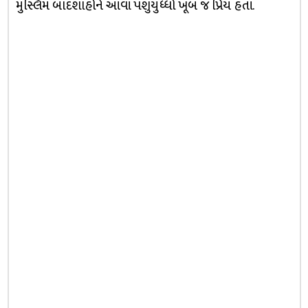
મુસ્લિમ બાદશાહોને આવાં પશુયુધ્ધો ખૂબ જ પ્રિય હતાં.