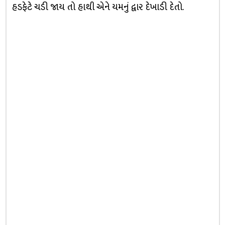
હડફેટે ચડી જાય તો હાથી એને યમનું દ્વાર દેખાડી દેતો.