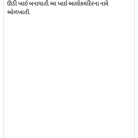
ઊંડી ખાઇ બનાવાતી. આ ખાઇ આલોકમંદિરના નામે
ઓળખાતી.