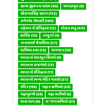
ગ્રામ્ય જીવનના સ્તંભ
(45)
ચાવડાયુગ
(9)
જોરાવરસિંહ જાદવ
(132)
ઝવેરચંદ મેઘાણી
(180)
તહેવાર નો ઇતિહાસ
(13)
દોલત ભટ્ટ
(44)
ધાર્મિક
(13)
નવદુર્ગા
(9)
નાનાભાઈ જેબલિયા
(37)
પાળિયા કથા
(75)
ભગવાન
(16)
ભારતનાં અદભૂત શિલ્પો
(9)
ભારતના રાજવંશો
(13)
ભારતનો ઈતિહાસ
(11)
ભારતનો ભવ્ય મંદિર વારસો
(37)
મંદિર
(155)
મહાન ઋષિઓ
(20)
મહાપુરુષો
(26)
મહા સતીઓ
(5)
યાત્રા ધામ
(6)
રા' ગંગાજળિયો
(31)