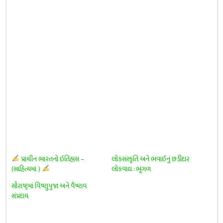
પ્રાચીન ભારતનો ઇતિહાસ –
લોકસંસ્કૃતિ અને ભવાઈનું છડીદાર
(સાહિત્યમાં )
લોકવાદ્ય : ભૂંગળ
સૌરાષ્ટ્રમાં વિષ્ણુપુજા અને વૈષ્ણવ
સંપ્રદાય