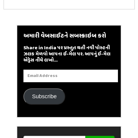
અમારી વેબસાઈટને સબસ્ક્રાઇબ કરો
Share in India પર પ્રસ્તુત થતી નવી પોસ્ટની
ઝલક મેળવો આપના ઈ-મેલ પર. આપનું ઈ-મેલ
એડ્રેસ નીચે લખો...
Email
Address
Subscribe