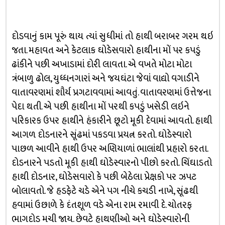
દોડવાનું કામ પૂરું થાય ત્યાં સુધીમાં તો હાથી બરાબર ગરમ થઇ
જતા. મહાવત અને કેટલાક ઘોડેસવારો હાથીના મોં પર કપડું
ઢાંકીને પછી અખાડામાં દોરી લાવતા. એ વખતે મોટા મોટા
ત્રંબાળુ ઢોલ, યુધ્ધનગારાં અને જયઘંટા જેવાં વાદ્યો વગાડીને
વાતાવરણમાં શૌર્ય પ્રગટાવવામાં આવતું. વાતાવરણમાં ઉત્તેજના
પેદા થતી. એ પછી હાથીના મોં પરથી કપડું ખસેડી લઇને
પરિકારક ઉપર હાથીને હંકારીને છૂટો મૂકી દેવામાં આવતો. હાથી
આગળ દોડનારને સૂંઢમાં પકડવા પ્રયત્ન કરતો. ઘોડેસ્વારો
પાછળ આવીને હાથી ઉપર અણિયાળાં ભાલાંથી પ્રહારો કરતા.
દોડનારને પડતો મૂકી હાથી ઘોડેસ્વારનો પીછો કરતો. ચિંઘાડતો
હાથી દોડનાર, ઘોડેસવારો કે પછી બેઠેલા પ્રેક્ષકો પર ઝપટ
બોલાવતો. જે હડફેટે ચડે એને પગ નીચે કચડી નાખે, સૂંઢથી
હવામાં ઉછાળે કે દંતશૂળ વડે એના રામ રમાવી દે. ચોતરફ
ભાગદોડ મચી જાય. છેવટે હાથણીઓ અને ઘોડેસ્વારોની