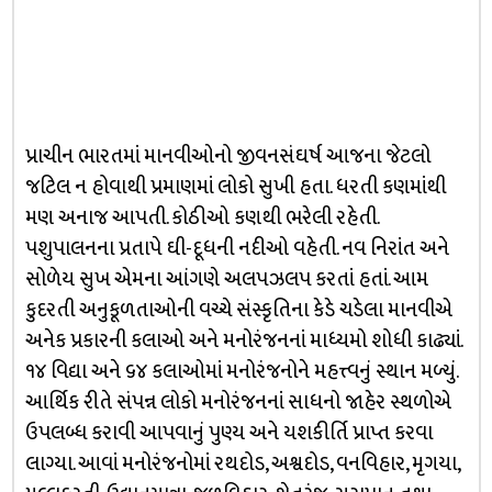
પ્રાચીન ભારતમાં માનવીઓનો જીવનસંઘર્ષ આજના જેટલો
જટિલ ન હોવાથી પ્રમાણમાં લોકો સુખી હતા. ધરતી કણમાંથી
મણ અનાજ આપતી. કોઠીઓ કણથી ભરેલી રહેતી.
પશુપાલનના પ્રતાપે ઘી-દૂધની નદીઓ વહેતી. નવ નિરાંત અને
સોળેય સુખ એમના આંગણે અલપઝલપ કરતાં હતાં. આમ
કુદરતી અનુકૂળતાઓની વચ્ચે સંસ્કૃતિના કેડે ચડેલા માનવીએ
અનેક પ્રકારની કલાઓ અને મનોરંજનનાં માધ્યમો શોધી કાઢ્યાં.
૧૪ વિદ્યા અને ૬૪ કલાઓમાં મનોરંજનોને મહત્ત્વનું સ્થાન મળ્યું.
આર્થિક રીતે સંપન્ન લોકો મનોરંજનનાં સાધનો જાહેર સ્થળોએ
ઉપલબ્ધ કરાવી આપવાનું પુણ્ય અને યશકીર્તિ પ્રાપ્ત કરવા
લાગ્યા. આવાં મનોરંજનોમાં રથદોડ, અશ્વદોડ, વનવિહાર, મૃગયા,