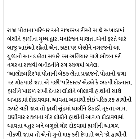
રાજા પોતાના પરિવાર અને રાજદરબારીઓ સાથે અખાડામાં
બેસીને હાથીના યુધ્ધ દ્વારા મનોરંજન માણતા. એની ફરતે ચારે
બાજુ ખાઇઓ રહેતી. એના કાંઠા પર બેસીને નગરજનો આ
યુધ્ધનો આનંદ લેતા. સવારે દસ અગિયાર વાગે ભોજન કરી
નગરના રાજવી બનીઠનીને રંગ સ્થળમાં બનેલા
‘આલોકમંદિર’માં પોતાની બેઠક લેતા. પ્રજાજનો પોતાની જગા
પર ગોઠવાઇ જતા. એ પછી ‘પરિકારક’ એટલે કે ઝડપી દોડનારા,
હાથીને પાછળ રાખી દેનારા લોકોને બોલાવી હાથીની સાથે
અખાડામાં દોડાવવામાં આવતા. આમાંથી કોઇ પરિકારક હાથીની
ઝપટે ચડી જાય તો હાથી સૂંઢમાં ઘાલીને ઉડાડી મૂકતા. આમાં
ઘણીવાર રાજ્યના ચોર લોકોને હાથીની આગળ દોડાવવામાં
આવતા. ચતુર અને બળુકો ચોર દોડવામાં હાથીની આગળ
નીકળી જાાય તો એનો ગુનો માફ કરી દેવાતો અને જો હાથીની