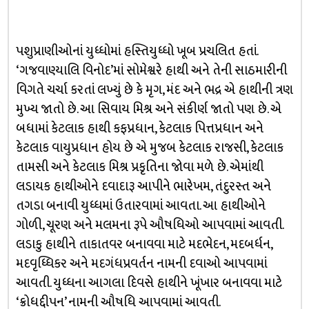
પશુપ્રાણીઓનાં યુધ્ધોમાં હસ્તિયુધ્ધો ખૂબ પ્રચલિત હતાં.
‘ગજવાણ્યાલિ વિનોદ’માં સોમેશ્વરે હાથી અને તેની સાઠમારીની
વિગતે ચર્ચા કરતાં લખ્યું છે કે મૃગ, મંદ અને ભદ્ર એ હાથીની ત્રણ
મુખ્ય જાતો છે. આ સિવાય મિશ્ર અને સંકીર્ણ જાતો પણ છે. એ
બધામાં કેટલાક હાથી કફપ્રધાન, કેટલાક પિત્તપ્રધાન અને
કેટલાક વાયુપ્રધાન હોય છે એ મુજબ કેટલાક રાજસી, કેટલાક
તામસી અને કેટલાક મિશ્ર પ્રકૃતિના જોવા મળે છે. એમાંથી
લડાયક હાથીઓને દવાદારૂ આપીને ભારેખમ, તંદુરસ્ત અને
તગડા બનાવી યુધ્ધમાં ઉતારવામાં આવતા. આ હાથીઓને
ગોળી, ચૂરણ અને મલમના રૂપે ઔષધિઓ આપવામાં આવતી.
લડાકુ હાથીને તાકાતવર બનાવવા માટે મદભેદન, મદબર્ધન,
મદવૃધ્ધિકર અને મદગંધપ્રવર્તન નામની દવાઓ આપવામાં
આવતી. યુધ્ધના આગલા દિવસે હાથીને ખૂંખાર બનાવવા માટે
‘ક્રોધદ્દીપન’ નામની ઔષધિ આપવામાં આવતી.