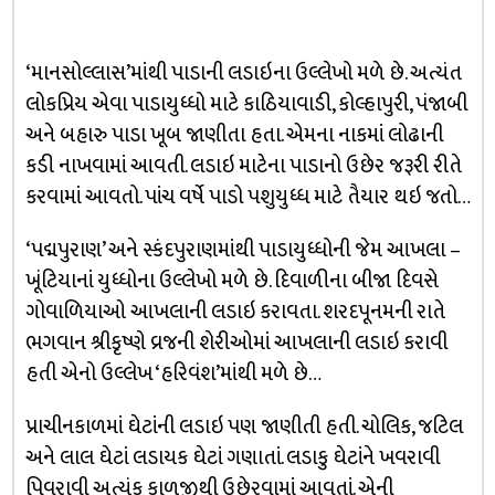
‘માનસોલ્લાસ’માંથી પાડાની લડાઇના ઉલ્લેખો મળે છે. અત્યંત
લોકપ્રિય એવા પાડાયુધ્ધો માટે કાઠિયાવાડી, કોલ્હાપુરી, પંજાબી
અને બહારુ પાડા ખૂબ જાણીતા હતા. એમના નાકમાં લોઢાની
કડી નાખવામાં આવતી. લડાઇ માટેના પાડાનો ઉછેર જરૂરી રીતે
કરવામાં આવતો. પાંચ વર્ષે પાડો પશુયુધ્ધ માટે તૈયાર થઇ જતો…
‘પદ્મપુરાણ’ અને સ્કંદપુરાણમાંથી પાડાયુધ્ધોની જેમ આખલા –
ખૂંટિયાનાં યુધ્ધોના ઉલ્લેખો મળે છે. દિવાળીના બીજા દિવસે
ગોવાળિયાઓ આખલાની લડાઇ કરાવતા. શરદપૂનમની રાતે
ભગવાન શ્રીકૃષ્ણે વ્રજની શેરીઓમાં આખલાની લડાઇ કરાવી
હતી એનો ઉલ્લેખ ‘હરિવંશ’માંથી મળે છે…
પ્રાચીનકાળમાં ઘેટાંની લડાઇ પણ જાણીતી હતી. ચોલિક, જટિલ
અને લાલ ઘેટાં લડાયક ઘેટાં ગણાતાં. લડાકુ ઘેટાંને ખવરાવી
પિવરાવી અત્યંક કાળજીથી ઉછેરવામાં આવતાં. એની