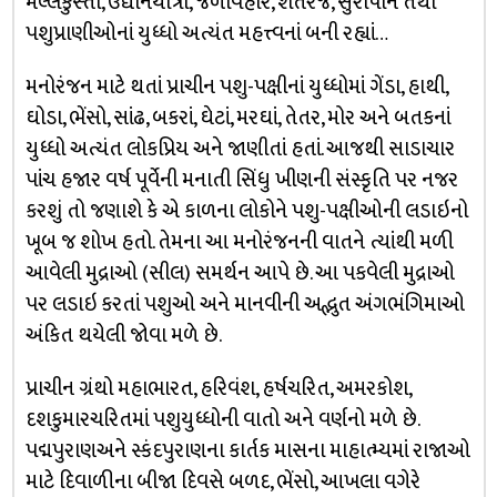
મલ્લકુસ્તી, ઉદ્યાનયાત્રા, જળવિહાર, શેતરંજ, સુરાપાન તથા
પશુપ્રાણીઓનાં યુધ્ધો અત્યંત મહત્ત્વનાં બની રહ્યાં…
મનોરંજન માટે થતાં પ્રાચીન પશુ-પક્ષીનાં યુધ્ધોમાં ગેંડા, હાથી,
ઘોડા, ભેંસો, સાંઢ, બકરાં, ઘેટાં, મરઘાં, તેતર, મોર અને બતકનાં
યુધ્ધો અત્યંત લોકપ્રિય અને જાણીતાં હતાં. આજથી સાડાચાર
પાંચ હજાર વર્ષ પૂર્વેની મનાતી સિંધુ ખીણની સંસ્કૃતિ પર નજર
કરશું તો જણાશે કે એ કાળના લોકોને પશુ-પક્ષીઓની લડાઇનો
ખૂબ જ શોખ હતો. તેમના આ મનોરંજનની વાતને ત્યાંથી મળી
આવેલી મુદ્રાઓ (સીલ) સમર્થન આપે છે. આ પકવેલી મુદ્રાઓ
પર લડાઇ કરતાં પશુઓ અને માનવીની અદ્ભુત અંગભંગિમાઓ
અંકિત થયેલી જોવા મળે છે.
પ્રાચીન ગ્રંથો મહાભારત, હરિવંશ, હર્ષચરિત, અમરકોશ,
દશકુમારચરિતમાં પશુયુધ્ધોની વાતો અને વર્ણનો મળે છે.
પદ્મપુરાણઅને સ્કંદપુરાણના કાર્તક માસના માહાત્મ્યમાં રાજાઓ
માટે દિવાળીના બીજા દિવસે બળદ, ભેંસો, આખલા વગેરે