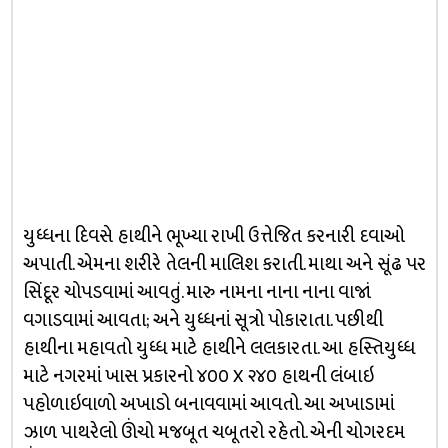
યુધ્ધના દિવસે હાથીને ભૂખ્યા રાખી ઉત્તેજિત કરનારી દવાઓ
અપાતી. એમના શરીરે તેલની માલિશ કરાતી. માથા અને સૂંઢ પર
સિંદૂર ચોપડવામાં આવતું. મારુ નામના નાના નાના વાજાં
વગાડવામાં આવતા; અને યુધ્ધનાં સૂત્રો પોકારાતા. પછીથી
હાથીના મહાવતો યુધ્ધ માટે હાથીને લલકારતા. આ હસ્તિયુધ્ધ
માટે નગરમાં ખાસ પ્રકારનો ૪૦૦ X ૨૪૦ હાથની લંબાઇ
પહોળાઇવાળો અખાડો બનાવવામાં આવતો. આ અખાડામાં
ઝાળ પાથરેલો ઊંચો મજબૂત ચબૂતરો રહેતો. એની ચોગરદમ