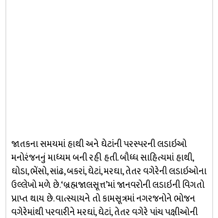
જાતકના સમયમાં હાથી અને ઘેટાંની પરસ્પરની લડાઇઓ
મનોરંજનનું માધ્યમ બની રહી હતી. બૌધ્ધ સાહિત્યમાં હાથી,
ઘોડા, ભેંસો, સાંઢ, બકરાં, ઘેટાં, મરઘા, તેતર વગેરેની લડાઇઓના
ઉલ્લેખો મળે છે. ‘બ્રહ્મજાલસૂત્ત’માં જાનવરોની લડાઇની વિગતો
પ્રાપ્ત થાય છે. વાત્સ્યાયને તો કામસૂત્રમાં નગરજનોને ભોજન
વગેરેમાંથી પરવારીને મરઘાં, ઘેટાં, તેતર વગેરે પાંચ પક્ષીઓની