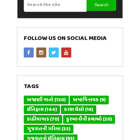
Search
FOLLOW US ON SOCIAL MEDIA
TAGS
અજાણી વાતો
(130)
અષ્ટવિનાયક
(9)
ઈતિહાસ
(144)
કરણ ઘેલો
(16)
કાઠીયાવાડ
(70)
કુરબાનીની કથાઓ
(20)
ગુજરાતની ગરિમા
(33)
ગુજરાતનો ઇતિહાસ
(93)