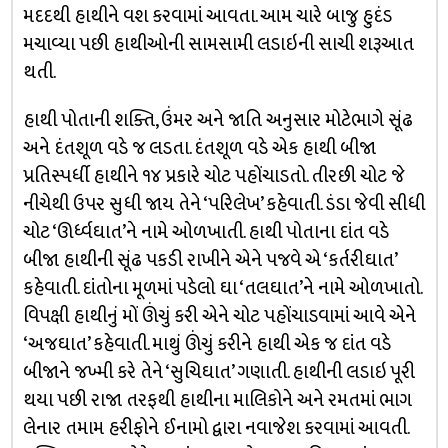
મદદથી હાથીને વશ કરવામાં આવતા. આમ ચારે બાજુ હુદંડ
મચાવ્યા પછી હાથીઓની સામસામી લડાઇની સાચી શરૂઆત
થતી.
હાથી પોતાની શક્તિ, ઉંમર અને જાતિ અનુસાર મોટેભાગે સૂંઢ
અને દંતશૂળ વડે જ લડતા. દંતશૂળ વડે એક હાથી બીજા
પ્રતિસ્પર્ધી હાથીને ૧૪ પ્રકારે ચોટ પહોંચાડતો. તીરછી ચોટ જે
નીચેથી ઉપર સુધી જાય તેને ‘પરિલેખ’ કહેવાતી. ડંડા જેવી સીધી
ચોટ ‘ઊર્ધ્વઘાત’ને નામે ઓળખાતી. હાથી પોતાના દાંત વડે
બીજા હાથીની સૂંઢ પકડી રાખીને એને પજવે એ ‘કર્તરીઘાત’
કહેવાતી. દાંતોના મૂળમાં પડેલો ઘા ‘તલઘાત’ને નામે ઓળખાતો.
વિપક્ષી હાથીનું મોં ઊંચું કરી એને ચોટ પહોંચાડવામાં આવે એને
‘અજઘાત’ કહેવાતી. માથું ઊંચું કરીને હાથી એક જ દાંત વડે
બીજાને જખ્મી કરે તેને ‘સુચિઘાત’ ગણાતી. હાથીની લડાઇ પૂરી
થયા પછી રાજા તરફથી હાથીના માલિકોને અને રમતમાં ભાગ
લેનાર તમામ હરીફોને ઈનામો દ્વારા નવાજેશ કરવામાં આવતી.