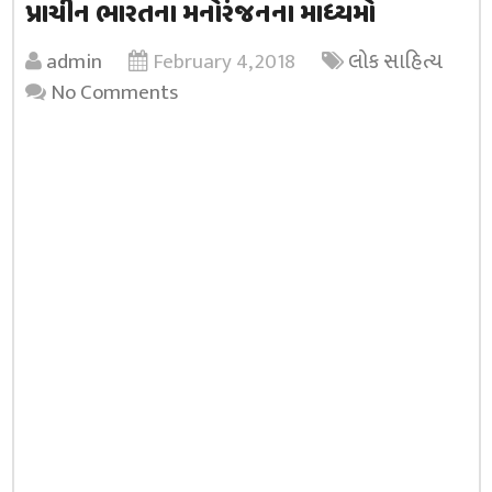
પ્રાચીન ભારતના મનોરંજનના માધ્યમો
admin
February 4, 2018
લોક સાહિત્ય
No Comments