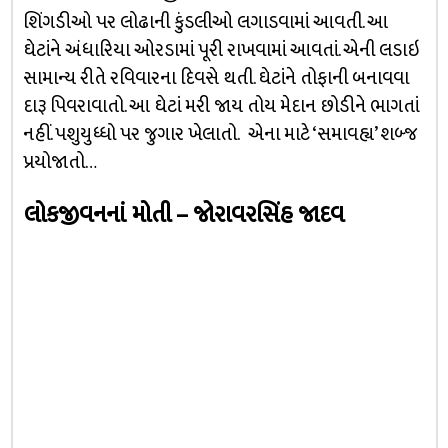
શિંગડીઓ પર લોઢાની કુંડલીઓ લગાડવામાં આવતી. આ
ઘેટાંને અંધારિયા ઓરડામાં પૂરી રાખવામાં આવતાં. એની લડાઇ
સામાન્ય રીતે રવિવારના દિવસે થતી. ઘેટાંને તોફાની બનાવવા
દારૂ પિવરાવાતો. આ ઘેટાં મરી જાય તોય મેદાન છોડીને ભાગતાં
નહીં. પશુયુધ્ધો પર જુગાર ખેલાતો. એના માટે ‘સમાવહ્ય’ શબ્જ
પ્રયોજાતો…
લોકજીવનનાં મોતી – જોરાવરસિંહ જાદવ