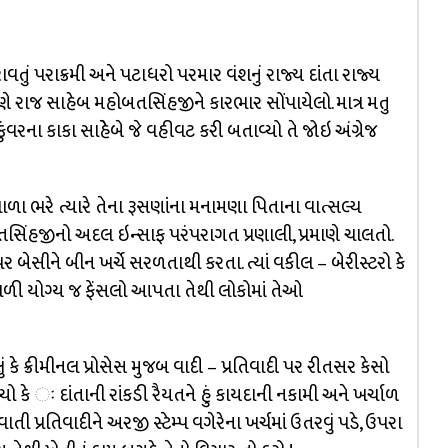
ં પરાક્રમી અને પટાધરો પરમાર વંશનું રાજ્ય દાંતા રાજ્ય
રણે રાજ સાહેબ મહોબતસિંહજીને કારભાર સોંપાયેલો. માત્ર મતુ
વરના કાકા સાહેેબે જે વહીવટ કરી બતાવ્યો તે જોઇ અંગ્રેજ
 ભરે ત્યારે તેના રૂસણાંના મનામણા પિતાના વાત્સલ્ય
હજીનો અદલ ઇન્સાફ પરંપરાગત પ્રણાલી, પ્રમાણે ચાલતો.
ર બેસીને બીન ખર્ચે સરળતાથી કરતા. ત્યાં વકીલ – બેરીસ્ટરો કે
ંભળી યોગ્ય જ ફેંસલો આપતા તેથી લોકોમાં તેઓ
 ક્રીમીનલ પ્રોસેસ મુજબ વાદી – પ્રતિવાદી પર રીતસર કેસો
 કે ઃ દાંતાની રાંકડી રૈયતને હું કાયદાની નકામી અને ખર્ચાળ
ી પ્રતિવાદીને અરજી સ્ટેમ્પ વગેરેના ખર્ચમાં ઉતરવું પડે, ઉપરા