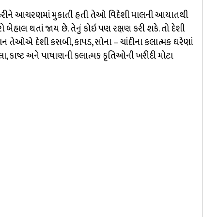
મલ કરીને આચરણમાં મુકાતી હતી તેઓ વિદેશી માલની આયાતથી
 બેહાલ થતાં જાય છે. તેનું કોઇ પણ રક્ષણ કરી શકે. તો દેશી
ાન તેઓએ દેશી કસબી, કાપડ, સોના – ચાંદીના કલાત્મક ઘરેણાં
લા, કાષ્ટ અને પાષાણની કલાત્મક કૃતિઓની ખરીદી મોટા