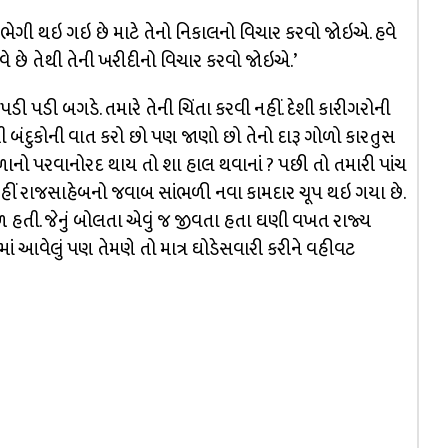
તુઓ ભેગી થઇ ગઇ છે માટે તેનો નિકાલનો વિચાર કરવો જોઇએ. હવે
ે છે તેથી તેની ખરીદીનો વિચાર કરવો જોઇએ.’
 પડી બગડે. તમારે તેની ચિંતા કરવી નહીં. દેશી કારીગરોની
ી બંદુકોની વાત કરો છો પણ જાણો છો તેનો દારૂ ગોળો કારતુસ
ોળાનો પરવાનોરદ થાય તો શા હાલ થવાનાં ? પછી તો તમારી પાંચ
નહીં રાજસાહેબનો જવાબ સાંભળી નવા કામદાર ચૂપ થઇ ગયા છે.
 હતી. જેનું બોલતા એવું જ જીવતા હતા ઘણી વખત રાજ્ય
ં આવેલું પણ તેમણે તો માત્ર ઘોડેસવારી કરીને વહીવટ