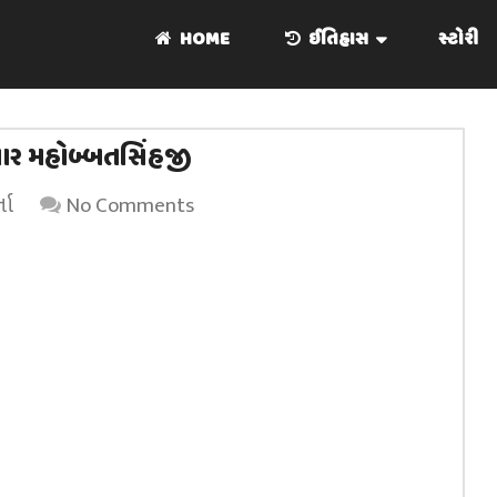
HOME
ઈતિહાસ
સ્ટોરી
નાર મહોબ્બતસિંહજી
તા
No Comments