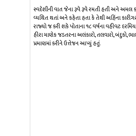
સ્વદેશીની વાત જેના રૂવે રૂવે રમતી હતી અને અ
વ્યથિત થતાં અને કહેતા હતા કે તેથી અહિંના કારીગરો
રાજ્યો જ કરી શકે પોતાના ૧૮ વર્ષના વહીવટ દરમિય
હીરા માણેક જડતરના અલંકારો, તલવારો, બંદુકો, ભા
પ્રમાણમાં કરીને ઉત્તેજન આપ્યું હતું.