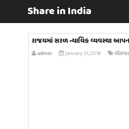
Share in India
રાજયમાં સરળ ન્યાયિક વ્યવસ્થા આપ
admin
January 31, 2018
લોકવાર્