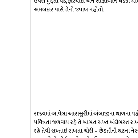
ઉપરી મુદ્દતો પડે, ફરિયાદી અને સાક્ષીઓને ધક્કા થા
અમલદાર પાસે તેનો જવાબ નહોતો.
રાજ્યમાં આવેલા આરાસુરીમાં અંબાજીના થાળના વહીવ
પવિત્રતા જળવાય રહે તે બાબત સખ્ત બંદોબસ્ત રાખત
રહે તેવી સખ્તાઇ રાખતા. ચોરી – છેડતીની ઘટના ને