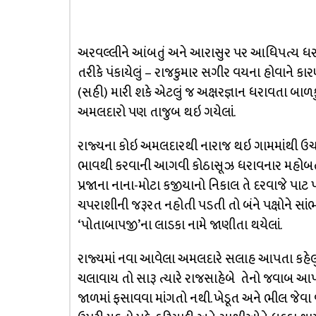
અરવલ્લીને આંબતું અને આરાસુર પર આધિપત્ય ધરાવતુ
તરીકે પંકાયેલું – રાજકુમાર સગીર વયના હોવાને કા
(સહી) મારી શકે એટલું જ અક્ષરજ્ઞાન ધરાવતા બાળકું
અમલદારો પણ તાજુબ થઇ ગયેલાં.
રાજ્યના કોઇ અમલદારથી નારાજ થઇ ગામમાંથી ઉચાળા
ભાવથી કરવાની આગવી કોઠાસૂઝ ધરાવનાર મહોબતસિં
પ્રજાના નાના-મોટા કજીયાનો નિકાલ તે દરવાજે પાટ પ
ચપરાશીની જરૂરત નહોતી પડતી તો બંને પક્ષોને સા
‘પોતાબાપજી’ના લાડકા નામે જાણીતા થયેલાં.
રાજ્યમાં નવા આવેલા અમલદારે સલાહ આપતા કહેલું કે
ચલાવાય તો સારૂ ત્યારે રાજસાહેબે તેનો જવાબ આપ્યો
જાળમાં ફસાવવા માંગતો નથી. ખેડૂત અને ભીલ જેવા વાત