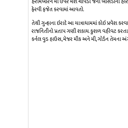
હરામખોરને મોં ઉપર મેશ ચોપડી જના ખાસડાનો હાર પ
ફેરવી ફજેત કરવામાં આવતો.
તેથી ગુન્હાના ઇરાદે આ યાત્રાધામમાં કોઇ પ્રવેશ ક
રાજનિતીનો પ્રતાપ ગણી શકાય. કુશળ વહીવટ કરતા
કર્નલ વુડ હાઉસ, મેજર મીક અને મી, ગોર્ડન તેમના 