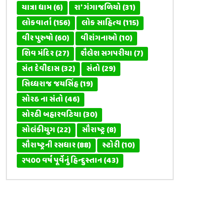
યાત્રા ધામ
(6)
રા' ગંગાજળિયો
(31)
લોકવાર્તા
(156)
લોક સાહિત્ય
(115)
વીર પુરુષો
(60)
વીરાંગનાઓ
(10)
શિવ મંદિર
(27)
શૈલેશ સગપરીયા
(7)
સંત દેવીદાસ
(32)
સંતો
(29)
સિધ્ધરાજ જયસિંહ
(19)
સોરઠ ના સંતો
(46)
સોરઠી બહારવટિયા
(30)
સોલંકીયુગ
(22)
સૌરાષ્ટ્ર
(8)
સૌરાષ્ટ્રની રસધાર
(88)
સ્ટોરી
(10)
૨૫૦૦ વર્ષ પૂર્વેનું હિન્દુસ્તાન
(43)