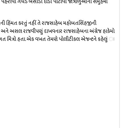
હેરાવી ગધેડે બેસાડી દાંડી પીટાવી જાત્રાળુઓના સમુહમાં
રવાની હિંમત કરતું નહીં તે રાજસાહેબ મહોબતસિંહજીની
 અને અસલ રાજવીપણું દાખવનાર રાજસાહેબના અંગ્રેજ હાકેમો
અંગત મિત્રો હતા. એક વખત તેમણે પોલીટીકલ એજન્ટને કહેલું ઃ