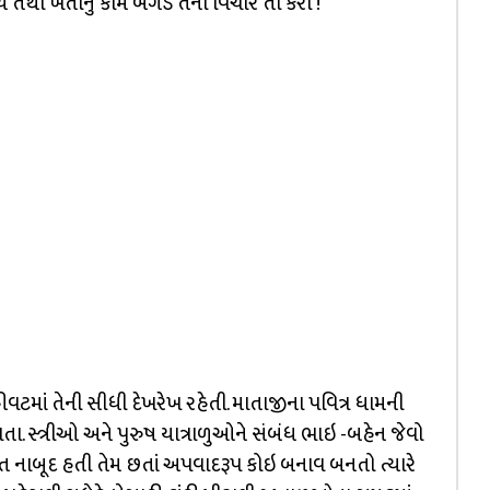
ય તેથી ખેતીનું કામ બગડે તેનો વિચાર તો કરો !
ટમાં તેની સીધી દેખરેખ રહેતી. માતાજીના પવિત્ર ધામની
ા. સ્ત્રીઓ અને પુરુષ યાત્રાળુઓને સંબંધ ભાઇ -બહેન જેવો
સ્ત નાબૂદ હતી તેમ છતાં અપવાદરૂપ કોઇ બનાવ બનતો ત્યારે