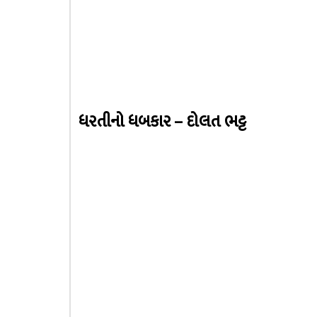
ધરતીનો ધબકાર – દોલત ભટ્ટ