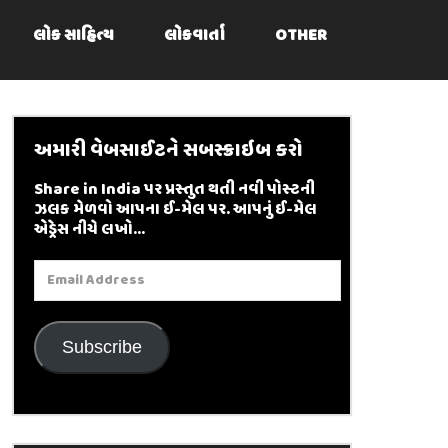
લોક સાહિત્ય
લોકવાર્તા
OTHER
અમારી વેબસાઈટને સબસ્ક્રાઇબ કરો
Share in India પર પ્રસ્તુત થતી નવી પોસ્ટની
ઝલક મેળવો આપના ઈ-મેલ પર. આપનું ઈ-મેલ
એડ્રેસ નીચે લખો...
Email
Address
Subscribe