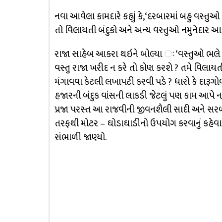
નવા આવેલા કામદારે કહ્યું કે, ‘દરબારમાં બહુ વસ્
તો વિલાયતી બંદુકો અને અન્ય વસ્તુઓ નમુનેદાર આવ
રાજા સાહેબ આકરા થઇને બોલ્યા ઃ ‘વસ્તુઓ ભલે પડી
વસ્તુ રાજા ખરીદ ન કરે તો કોણ કરશે ? તમે વિલાયત
મંગાવવા કેટલી લખાપટી કરવી પડે ? ધારો કે દારૂગ
હજારની બંદુક વાંસની લાકડી જેટલું પણ કામ આપે 
પ્રજા પરસ્ત આ રાજવીની જીવનશૈલી સાદી અને સરળ
તરફથી મોટર – ઘોડાઘાડીનો ઉપયોગ કરવાનું કહેવામા
સંભાળી જાણ્યો.