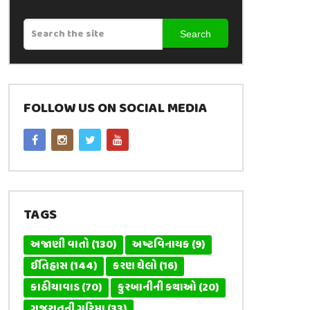
Search
FOLLOW US ON SOCIAL MEDIA
TAGS
અજાણી વાતો
(130)
અષ્ટવિનાયક
(9)
ઈતિહાસ
(144)
કરણ ઘેલો
(16)
કાઠીયાવાડ
(70)
કુરબાનીની કથાઓ
(20)
ગુજરાતની ગરિમા
(33)