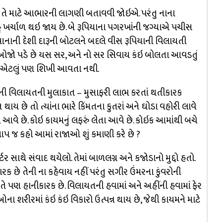
છે તે માટે આભારની લાગણી બતાવવી જોઇએ. પરંતુ નાના
હુ ખર્ચાળ થઇ જાય છે. બે રૂપિયાના પગરખાંની જગ્યાએ પચીસ
નાની દેશી દારૂની બોટલને બદલે વીસ રૂપિયાની વિલાયતી
ર બોજો પડે છે યસ સર, અને નો સર સિવાય કંઇ બોલતા આવડતું
ે એટલું પણ શિખી આવતા નથી.
ાઓની વિલાયતની મુલાકાત – મુસાફરી લાભ કરતાં થતીકારક
ાય છે તો ત્યાંના ભારે કિંમતના કુતરાં અને ઘોડા વહોરી લાવે
 આવે છે. કોઇ કાયમનું લફરું લેતા આવે છે. કોઇક આમાંથી બચે
પ જ કહો આમાં રાજાઓ શું કમાણી કરે છે ?
ર સાથે સંવાદ થયેલો. તેમાં બાળલગ્ન અને કજોડાનો મુદ્દો હતો.
ક છે તેની ના કહેવાય નહીં પરંતુ સગીર ઉંમરના કુંવરોની
ે પણ હાનીકારક છે. વિલાયતની હવામાં અને અહીંની હવામાં ફેર
ેઓના શરીરમાં કંઇ કંઇ વિકારો ઉત્પન્ન થાય છે, જેથી કાયમને માટે