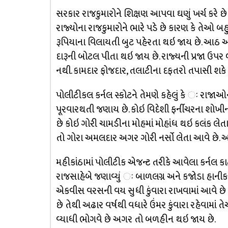
સરકાર રાજકુમારોને શિક્ષણ આપવા ઘણું ખર્ચ કરે 
રાજ્યોના રાજકુમારોને ભારે પડે છે કારણ કે તેઓ બ
રૂપિયાના વિલાયતી બુટ પહેરતા થઇ જાય છે. આઠ આ
દારૂની બોટલ પીતા થઇ જાય છે. રાજ્યની પ્રજા ઉપ
નથી. કામદાર ફોજદાર, તલાટીના દફતરો તપાસી શક
પોલીટીકલ કર્નલ સ્કોટને તેમણે કહેલું કે ઃ રાજ
પૂરવારથતી જણાય છે. કોઇ વિદેશી ફર્નીચરના શોખીન થ
છે કોઇ ગોરી ચામડીના મોહમાં મોહાંધ થઇ કલંક લેતા
તો ગોરા અમલદાર અગર ગોરી નર્સો લેતા આવે છે. આ
મહીકાંઠામાં પોલીટીક એજન્ટ તરીકે આવેલા કર્નલ કાર્ટ
રાજસાહેબે જણાવ્યું ઃ બાળલગ્ન અને કજોડા હાનીકાર
એકવીસ વરસની વય સુધી કુંવારા રાખવામાં આવે છે ત
છે તેથી અઢાર વર્ષથી વધારે ઉંમર કુંવારા રહેવામાં ત
વ્યાધી ભોગવે છે અગર તો બળહીન થઇ જાય છે.