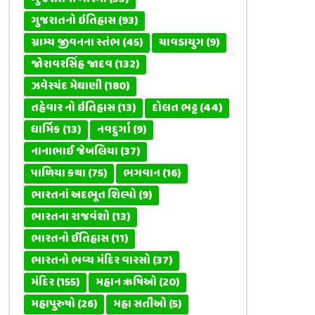
ગુજરાતનો ઇતિહાસ
(93)
ગ્રામ્ય જીવનના સ્તંભ
(45)
ચાવડાયુગ
(9)
જોરાવરસિંહ જાદવ
(132)
ઝવેરચંદ મેઘાણી
(180)
તહેવાર નો ઇતિહાસ
(13)
દોલત ભટ્ટ
(44)
ધાર્મિક
(13)
નવદુર્ગા
(9)
નાનાભાઈ જેબલિયા
(37)
પાળિયા કથા
(75)
ભગવાન
(16)
ભારતનાં અદભૂત શિલ્પો
(9)
ભારતના રાજવંશો
(13)
ભારતનો ઈતિહાસ
(11)
ભારતનો ભવ્ય મંદિર વારસો
(37)
મંદિર
(155)
મહાન ઋષિઓ
(20)
મહાપુરુષો
(26)
મહા સતીઓ
(5)