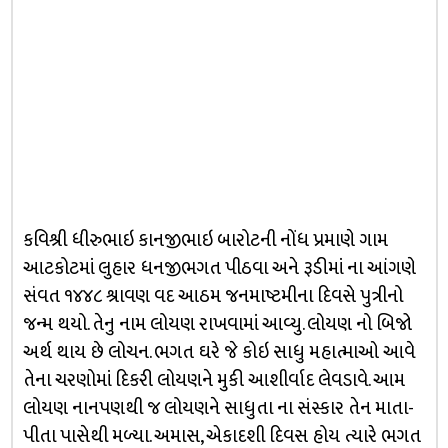
કવિશ્રી ધીરુભાઇ કાનજીભાઇ બારોટની નોંધ પ્રમાણે ગામ
આટકોટમાં લુહાર ધનજીભગત પીઠવા અને રૂડીમાં ના આંગણે
સંવત ૧૪૪૮ શ્રાવણ વદ આઠમ જનમાષ્ટમીના દિવસે પુત્રીનો
જન્મ થયો. તેનુ નામ લોયણ રાખવામાં આવ્યુ. લોયણ નો બિજો
અર્થ થાય છે લોચન. ભગત ઘરે જે કોઇ સાધુ મહાત્માઓ આવે
તેના ચરણોમાં દિકરી લોયણને મુકી આશીર્વાદ લેવડાવે. આમ
લોયણ નાનપણથી જ લોયણને સાધુતા ના સંસ્કાર તેન માતા-
પીતા પાસેથી મળ્યા. અમાસ, એકાદશી દિવસ હોય ત્યારે ભગત