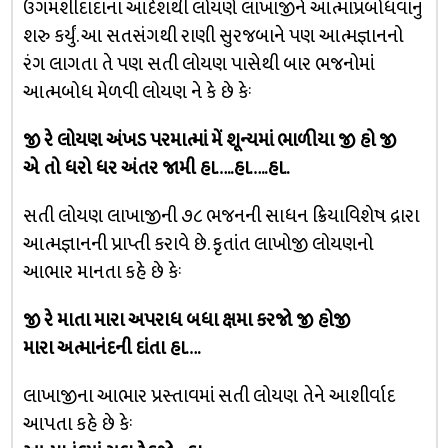
ઉગમશીદાદાના આદેશથી લોયણે લાખાજીને આત્માપ્રબોધવાનુ
શરુ કર્યું. આ સતસંગથી રાણી સુરજબાને પણ આત્મજ્ઞાનનો
રંગ લાગતા તે પણ સતી લોયણ પાસેથી બાર ભજનોમાં
આત્મબોધ મેળવી લોયણ ને કે છે કેઃ
જી રે લોયણ અંખડ પરમાત્માં મેં શૂન્યમાં ભાળીયા જી હો જી
એ તો ધરો ધર અંતર જામી હા…..હા…..હા..
સતી લોયણ લાખાજીની ૭૮ ભજનની સાધન ક્રિયાવિશેષ દ્રારા
આત્મજ્ઞાનની પ્રાપ્તી કરાવે છે. કૃતાંત લાખોજી લોયણનો
આભાર માનતા કહે છે કેઃ
જી રે માતા મારા અપરાધ બધા ક્ષમા કરજો જી હોજી
મારા અત્માનંદની દાંતા હા….
લાખાજીના આભાર પ્રસ્તાવમાં સતી લોયણ તેને આશીર્વાદ
આપતા કહે છે કેઃ