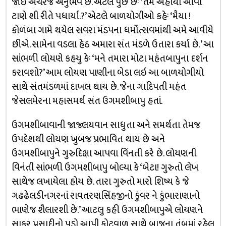
જોઇ અચરજ અનુભવે છે. એટલે પુછે છેઃ ‘તમે અહીંયા આવા
ટાણે શી રીતે પધાર્યા.?’ એટલે બાળયોગીઓ કહેઃ ‘મૈયા !
કોળંબા ગામે થયેલ સવરા મંડપના ધર્મોત્સવમાંથી અમે આવીયે
છીએ. સામેના વડલા હેઠ અમારા સંત મંડળે ઉતારા કર્યા છે.’ આ
સાંભળી લોયણે કહયુ કેઃ ‘મને તમારા મોટા મહંતબાપુના દર્શન
કરાવશો?’ આમ લોયણ પાણીના બેડા લઇ આ બાળયોગીયો
સાથે સંતમંડળમાં દાખલ થાય છે. જેના ગાદિપતી મહંત
જેસલમેરના મહાસમર્થ સંત ઉગમશીબાપુ હતાં.
ઉગમશીબાવાની જાજ્લયવાન સાધુતા અને સમર્થતા તેમજ
ઉપદેશથી લોયણ ખુબજ પ્રભાવિત થાય છે અને
ઉગમશીબાપુને ગુરુદિક્ષા આપવા વિંનતી કરે છે. લોયણની
વિનંતી સાંભળી ઉગમશીબાપુ બોલ્યા કે ‘બેટા! ગુરુતો લેખ
સાથેજ લખાયેલા હોય છે. તારા ગુરુતો મારો શિષ્ય કે જે
ગઢઢેલડીનગરનાં રાવતરણસિંહજીનો કુંવર ને કુંભારાણાનો
ભાણેજ શૈલારશી છે.’ આટલુ કહી ઉગમશીબાપુએ લોયણને
સાકર પ્રસાદીનો પડો આપી કોટવાળ સાથે બાજુના તંબુમાં રહેલ