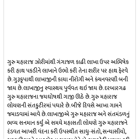
ગુરુ મહારાજ ઝોરીમાંથી ગંગાજળ કાઢી લાખા ઉપર અભિષેક
કરી હાથ પકડીને લાખાને ઉભો કરી તેના શરીર પર હાથ ફેરવે
છે. ગુરૂકૃપાથી લાખાજીની કાયા નીરોગી અને કંચનવરણી બની
જાય છે. લાખાજીનુ સ્વાસ્થય પુર્વવત થઇ જાય છે. દરબારગઢ
ગુરુ મહારાજના જયઘોષથી ગાજી ઊઠે છે. ગુરુ મહારાજ
લોયણની સંતકુટીરમાં પધારે છે. બીજે દિવસે આખા ગામને
જમાડવામાં આવે છે. લાખાજીએ ગુરુ મહારાજ અને સંતમંડળનું
ભવ્ય સનમાન કર્યું. એ સમયે મહાસતી લોયણે ગુરુ મહારાજને
દંડવત આખરી વંદના કરી ઉપસ્થીત સાધુ-સંતો, સન્યાસીયો,