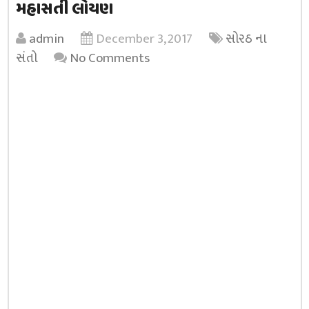
મહાસતી લોયણ
admin
December 3, 2017
સોરઠ ના
સંતો
No Comments