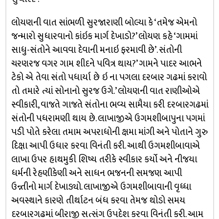
લોયણની વાત સાંભળી સુરજારાણી બોલ્યા કે ‘તમેજ એમનો
જન્મારો સુધારવાનો કાંઇક માર્ગ દેખાડો?’ લોયણ કહે ‘ગામમાં
સાધુ-સંતોને આવવા દેવાની મનાઇ ફરમાવી છે’. સંતોની
ચરણરજ વગર ગામ શીદને પવિત્ર થાય?’ ગામને પાદર આભને
ટેકો એ તેવા સંતો પધાર્યા છે ઇ ના પગલા દરબાર ગઢમાં કરાવો
તો તમારે ત્યાં સોનાનો સુરજ ઉગે.’ લોયણની વાત રાણીઓએ
સ્વીકારી, વાજતે ગાજતે સંતોના ભવ્ય સામૈયા કરી દરબારગઢમાં
સંતોની પધરામણી થાય છે. લાખાજીએ ઉગમશીબાપુના પગમાં
પડી પોતે કરેલા તમામ અપરાધોની ક્ષમા માંગી અને પોતાને ગુરુ
દિક્ષા આપી ઉધાર કરવા વિનંતી કરી. આથી ઉગમશીબાવાએ
લાખા ઉપર હાથમુકી શિષ્ય તરીકે સ્વીકાર કર્યો અને નીજયા
ધર્મની રેહણીકેણી અને સાધન ભજનની સમજણ આપી
ઉન્ન્તીનો માર્ગ દેખાડ્યો. લાખાજીએ ઉગમશીબાવાની વૃધ્ધા
અવસ્થાને કારણે તીર્થાટન બંધ કરવા તેમજ થોડો સમય
દરબારગઢમાં બીરાજી સત્સંગ ઉપદેશ કરવા વિનંતી કરી. આમ