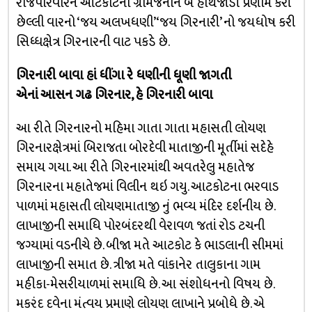
રાજપરિવારને આટકોટના ગ્રામજનોને બે હાથજોડી પ્રણામ કરી
છેલ્લી વારનો ‘જય અલખધણી’ ‘જય ગિરનારી’ નો જયધોષ કરી
સિધ્ધક્ષેત્ર ગિરનારની વાટ પકડે છે.
ગિરનારી બાવા હાં ધીંગા રે ધણીની ધૂણી જાગતી
એનાં આસન ગઢ ગિરનાર, હે ગિરનારી બાવા
આ રીતે ગિરનારનો મહિમા ગાતા ગાતા મહાસતી લોયણ
ગિરનારક્ષેત્રમાં બિરાજતા બોરદેવી માતાજીની મૂર્તીમાં સદેહે
સમાય ગયા. આ રીતે ગિરનારમાંથી અવતરેલુ મહાતેજ
ગિરનારના મહાતેજમાં વિલીન થઇ ગયુ. આટકોટના ભરવાડ
પાળમાં મહાસતી લોયણમાતાજી નું ભવ્ય મંદિર દર્શનીય છે.
લાખાજીની સમાધિ પોરબંદરથી વેરાવળ જતાં રોડ ટચની
જગ્યામાં વડનીચે છે. બીજા મતે આટકોટ કે ભાડલાની સીમમાં
લાખાજીની સમાત છે. ત્રીજા મતે વાંકાનેર તાલુકાના ગામ
મહીકા-મેસરીયાળમાં સમાધિ છે. આ સંશોધનનો વિષય છે.
મકરંદ દવેના મંત્વય પ્રમાણે લોયણ લાખાને પ્રબોધે છે. એ