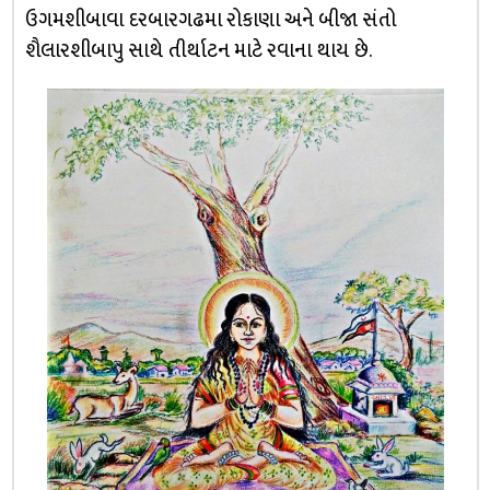
ઉગમશીબાવા દરબારગઢમા રોકાણા અને બીજા સંતો
શૈલારશીબાપુ સાથે તીર્થાટન માટે રવાના થાય છે.