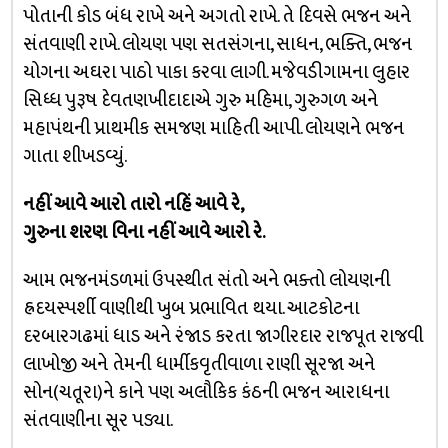
પોતાની કોડ બંધ રાખે અને અગતો રાખે. તે દિવસે ભજન અને
સંતવાણી રાખે. લોયણ પણ સતસંગના, સાધન, ભક્તિ, ભજન
યોગના અઘરા પાઠો પાકા કરવા લાગી. મજેવડીગામના લુહાર
સિધ્ધ પુરૂષ દેવતણખીદાદાએ ગુરુ મહિમા, ગુરુગળ અને
મહાપંથની પ્રાથમીક સમજણ માહિતી આપી. લોયણને ભજન
ગાતા શીખડવ્યું.
નહીં આવે આરો તારો નહિં આવે રે,
ગુરુના શરણ વિના નહીં આવે આરો રે.
આમ ભજનમંડળમાં ઉપસ્થીત સંતો અને ભક્તો લોયણની
હ્રદયસ્પર્શી વાણીથી ખુબ પ્રભાવિત થયા. આટકોટના
દરબારગઢમાં ધાડ અને રંજાડ કરતા જાગીરદાર રાજપૂત રાજવી
લાખોજી અને તેમની ધાર્મીકવૃતીવાળા રાણી સૂરજા અને
સોન(ચતૂરા)ને કાને પણ અલૌકિક કંઠની ભજન આરાધના
સંતવાણીના સૂર પડ્યા.