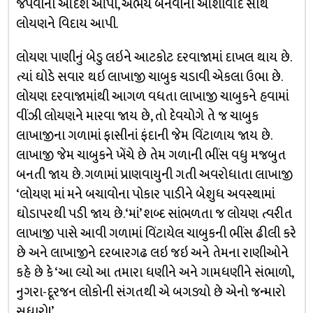
જપવાનો આદેશ આપી, અભય બનવાના આશીર્વાદ સાથે
લોયણને વિદાય આપી.
લોયણ પાણીનું બેડુ લઇને આટકોટ દરવાજામાં દાખલ થાય છે.
ત્યાં ઘોડે સવાર થઇ લાખાજી ચાબુક ચડાવી એકલા ઉભા છે.
લોયણ દરવાજામાંથી આગળ વધતા લાખાજી ચાબુકને હવામાં
વીંઝી લોયણને મારવા જાય છે, તો દેવયોગે તે જ ચાબુક
લાખાજીના ગળામાં ફાસીનાં ફંદાની જેમ વિંટાળાય જાય છે.
લાખાજી જેમ ચાબુકને ખેંચે છે તેમ ગળાની ભીંસ વધુ મજબુત
બનતી જાય છે. ગળામાં પ્રાણવાયુની ગતી અવરોધાતા લાખાજી
‘લોયણ માં મને બચાવોના પોકાર પાડીને બેશુધ અવસ્થામાં
ઘોડાપરથી પડી જાય છે. ‘માં’ શબ્દ સાંભળતા જ લોયણ ત્વરીત
લાખાજી પાસે આવી ગળામાં વિંટાયેલ ચાબુકની ભીંસ ઢીલી કરે
છે અને લાખાજીને દરબારગઢ લઇ જઇ અને તેમના રાણીઓને
કહે છે કે ‘આ લ્યો આ તમારા ધણીને અને ગામધણીને સંભાળો,
નુગરા-દૂરજન લોકોની સંગતથી એ બગડ્યો છે એનો જન્મારો
સુધારો!’.