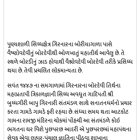
પુણ્યશાળી સિધ્ધક્ષેત્ર ગિરનારના બોરીયાગાળા પાસે
વૈષ્ણોવદેવીનું બોરદેવીથી ઓળખાતું મહાતીર્થ આવેલુ છે. તે
સ્થળે બોરડીનું ઝાડ હોવાથી વૈશ્નોવદેવી બોરદેવી તરીકે પ્રસિધ્ધ
થયા છે. તેવી પ્રચલિત લોકમાન્યતા છે.
સવંત ૧૪૪૭ ના સમગાળામાં ગિરનારના બોરદેવી તિર્થના
મહાપ્રતાપી ત્રિકાળજ્ઞાની સિધ્ધ અવધૂત ગાદિપતી શ્રી
બુધ્ધગીરી બાપુ ગિરનારી સંતમંડળ સાથે સનાતનધર્મનો પ્રચાર
કરતા ગામડે ગામડે ફરી રહયા છે. સંધ્યા સમય થતા આટકોટ
ગામના રામજી મંદિરના ચોકમાં પોંહચી આ સંતમંડળે કોઇ
ભગતના ઘર વિશે પુછપરછ આદરી એ પુછપરછમાં મહાપંથના
સેવક એવા લુહાર-પંચાલ જ્ઞાતિના પીઠવા શાખાના