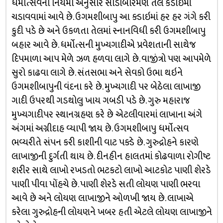
ધર્મોત્સવના નિયમો અનુસાર સાડાબારમણ તેલ કડાઇમાં
ચડાવવામાં આવે છે. ઉગમશીબાપુ આ ક્ડાઇમાં હર હર ગંગે કરી
કુદી પડે છે અને ઉકળતા તેલમાં સ્નાનવિધી કરી ઉગમશીબાપુ
બહાર આવે છે. ધર્મોત્સની મુખ્યગાદીએ પ્રવેશતાની સાથેજ
દિપમાળા આપ મેળે ઝળ હળવા લાગે છે. વાજીંત્રો પણ આપમેળે
સુરો કાઢવા લાગે છે. સંતસભા અને સેવકો ઉભા થઇને
ઉગમશીબાપુની વંદના કરે છે. મુખ્યગાદી પર બેઠેલા લાખાજી
ગાદી ઉપરથી ગડથોલુ ખાય ગબડી પડે છે. ગુરુ મહારાજ
મુખ્યગાદીપર સ્થાનગ્રહણ કરે છે એટલીવારમાં લાખાના અંગે
અંગમાં અગ્નીદાહ વ્યાપી જાય છે. ઉગમશીબાપુ ધર્મોત્સવ
ભવ્યરીતે સંપન કરી કાશીની વાટ પક્ડે છે. ગુરુદ્રોહને કારણે
લાખાજીની દુર્ગતી થાય છે. દીનહીન હાલતમાં કોઢવાળા રોગીષ્ટ
શરીર સાથે લાખો રખડતો ભટકટો લાખો આટકોટ પાણી શેરડે
પાણી પીવા પોંહચે છે. પાણી શેરડે સતી લોયણ પાણી ભરવા
આવે છે અને લોયણ લાખાજીને ઓળખી જાય છે. લાખાએ
કરેલા ગુરુદ્રોહની લોયણને ખબર હતી એટલે લોયણ લાખાજીને