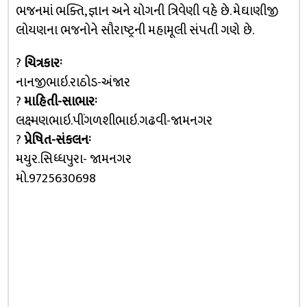
ભજનમાં ભક્તિ, જ્ઞાન અને યોગની ત્રિવેણી વહે છે. મેઘાણીજી
લોયણના ભજનોને સૌરાષ્ટ્રની મહામૂલી સંપતી ગણે છે.
?
ચિત્રકારઃ
નાનજીભાઇ.રાઠોડ-અંજાર
?
માહિતી-સાભારઃ
લક્ષ્મણભાઇ.પીંગળશીભાઇ.ગઢવી-જામનગર
?
પ્રેષિત-સંકલનઃ
મયુર.સિધ્ધપુરા- જામનગર
મો.9725630698