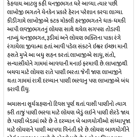
કેહવાય. આટલુ કહી ધનજીભગત ધરે આવ્યા. ત્યાર પછી
લાખોજી ભગતને યેનકેન પ્રકારે હેરાન પરેશાન કરવા લાગ્યા.
કીડીગામે લાખોજીએ કટક મોકલી હરજીભગતને ધાક-ધમકી
આપી લવજીભગતનું લોયણ સાથે થયેલ સગપણ તોડાવી
નાખ્યું. ધનજીભગત, રૂડીમાં અને લોયણ ભક્તિના પાકા રંગે
રંગાયેલા જીવાત્મા હતાં. આવી પડેલ સંકટને ઇશ્વર ઇચ્છા માની
હસતે મુખે આ બધુ સહન કરતાં. લાખાજીએ સાધુ, સંતો,
સન્યાસીયોને ગામમાં આવવાની મનાઇ ફરમાવી છે. લાખાજીથી
બચવા માટે લોયણ રાતે પાણી ભરતા જેની જાણ લાખાજીને
થતા ગામમાં રાત્રી દરમ્યાન પાણી ભરવાનુ પણ લાખાજીએ બંધ
કરાવી દીધુ.
અમાસના સૂર્યગ્રહણનો દિવસ પૂર્ણ થતાં. વાસી પાણીનો ત્યાગ
કરી તાજું પાણી ભરવા માટે લોયણ બેડું લઇને પાણી શેરડે જાય
છે. પાણી બેડામાં ભરે છે તે દરમ્યાન બે બાળયોગીઓ સંધ્યાપૂજા
માટે લોયણને પાણી આપવા વિનંતી કરે છે. લોયણ બાળયોગીને