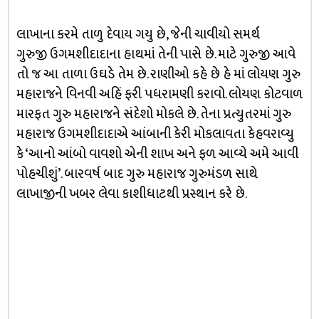
લાખાના કરમે તાળુ દેવાય ગયુ છે, જેની ચાવીયો સમર્થ
ગુરુજી ઉગમશીદાદાના હાથમાં તેની પાસે છે. માટે ગુરુજી આવે
તો જ આ તાળા ઉઘડે તેમ છે. રાણીઓ કહે છે હે માં લોયણ ગુરુ
મહારાજને વિનવી અહિં ફરી પધરામણી કરાવો. લોયણ કોટવાળ
મારફત ગુરુ મહારાજને સંદેશો મોકલે છે. તેના પ્રત્યુતરમાં ગુરુ
મહારાજ ઉગમશીદાદાએ આંબાની કેરી મોકલાવતા કેહવરાવ્યુ
કે ‘આનો આંબો વાવશો એની શાખ અને ફળ આવ્યે અમે આવી
પોહચીશું’. બારવર્ષ બાદ ગુરુ મહારાજ ગુરુમંડળ સાથે
લાખાજીની ખબર લેવા કાશીધાટથી પ્રસ્થાન કરે છે.