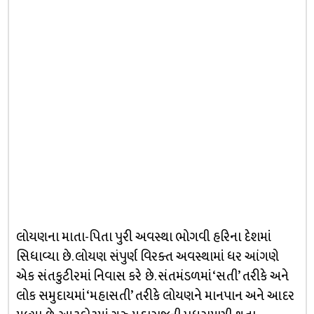
લોયણના માતા-પિતા પુરી અવસ્થા ભોગવી હરિના દેશમાં
સિધાવ્યા છે. લોયણ સંપુર્ણ વિરક્ત અવસ્થામાં ધર આંગણે
એક સંતકુટીરમાં નિવાસ કરે છે. સંતમંડળમાં ‘સતી’ તરીકે અને
લોક સમુદાયમાં ‘મહાસતી’ તરીકે લોયણને માનપાન અને આદર