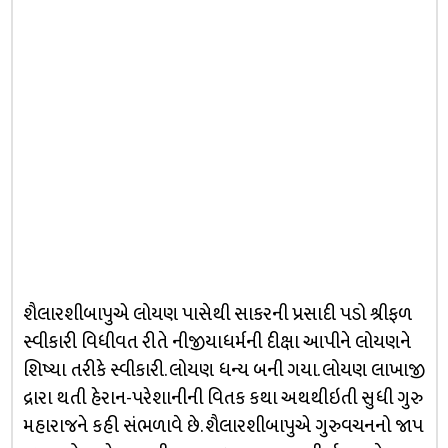
શૈલારશીબાપુએ લોયણ પાસેથી સાકરની પ્રસાદી પડો શ્રીફળ
સ્વીકારી વિધીવત રીતે નીજીયાધર્મની દીક્ષા આપીને લોયણને
શિષ્યા તરીકે સ્વીકારી. લોયણ ધન્ય બની ગયા. લોયણ લાખાજી
દ્રારા થતી હેરાન-પરેશાનીની વિતક કથા અથથીઇતી સુધી ગુરુ
મહારાજને કહી સંભળાવે છે. શૈલારશીબાપુએ ગુરુવચનનો જાપ