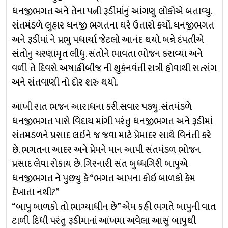
ધનજીભગત અને તેના પત્ની રૂડીમાંનું આંગણુ લોકોએ બતાવ્યુ.
સંતમંડળે લુહાર ધનજી ભગતના ઘરે ઉતારો કર્યો. ધનજીભગત
અને રૂડીમાં ને પ્રભુ પધાર્યા જેટલો આનંદ થયો. બન્ને દંપતીએ
સંતોનુ ચરણામૃત લીધુ. સંતોને ભાવતા ભોજન કરાવ્યા અને
વળી તે દિવસે અષાઢીબીજ ની શુકંનવંતી રાત્રી હોવાથી સત્સંગ
અને સંતવાણી નો દોર શરુ થયો.
આખી રાત ભજન આરાધના કરી.સવાર પડ્યુ. સંતમંડળે
ધનજીભગત પાસે વિદાય માંગી પરંતુ ધનજીભગત અને રૂડીમાં
સંતમડળને પ્રસાદ લઇને જ જવા માટે પ્રેમાદર સાથે વિનંતી કરે
છે. ભગતના આદર અને પ્રેમને માન આપી સંતમંડળ ભોજન
પ્રસાદ લેવા રોકાય છે. ગિરનારી સંત બુધ્ધગિરી બાપુએ
ધનજીભગત ને પુછ્યુ કે “ભગત આપના કોઇ બાળકો કેમ
દેખાતા નથી?”
“બાપુ બાળકો તો ભાગ્યાધીન છે” એમ કહી ભગતે બાપુની વાત
ટાળી દિધી પરંતુ રૂડીમાનાં આંખમા અવેલા આસું બાપુથી