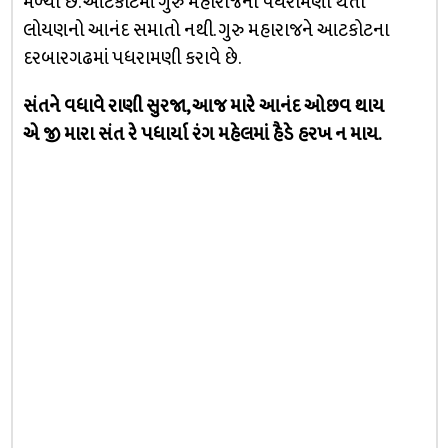
મળ્યા છે. આટકોટમાં ગુરુ મહારાજની પધરામણી થતા
લોયણનો આનંદ સમાતો નથી. ગુરુ મહારાજને આટકોટના
દરબારગઢમાં પધરામણી કરાવે છે.
સંતને વધાવે રાણી સુરજા, આજ મારે આનંદ ઓછવ થાય
એ જી મારા સંત રે પધાર્યા રંગ મહેલમાં હૈડે હરખ ન માય.