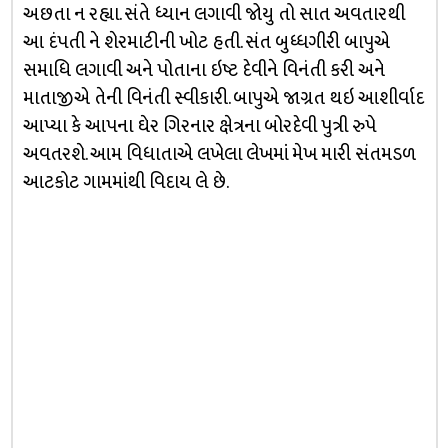
અછતા ન રહ્યા. સંતે ધ્યાન લગાવી જોયુ તો સાત અવતારથી
આ દંપતી ને શેરમાટીની ખોટ હતી. સંત બુધ્ધગીરી બાપુએ
સમાધિ લગાવી અને પોતાના ઇષ્ટ દેવીને વિનંતી કરી અને
માતાજીએ તેની વિનંતી સ્વીકારી. બાપુએ જાગ્રત થઇ આશીર્વાદ
આપ્યા કે આપના ઘેર ગિરનાર ક્ષેત્રના બોરદેવી પુત્રી રુપે
અવતરશે. આમ વિધાતાએ લખેલા લેખમાં મેખ મારી સંતમડળ
આટકોટ ગામમાંથી વિદાય લે છે.