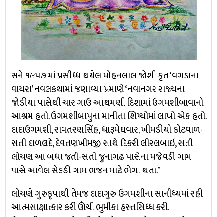
સને ૧૯૫૭ માં પ્રસીધ્ધ થયેલ મોહનલાલ જોશી કૃત ‘વગડાના
વાયરા’ નવલકથામાં જણાવ્યા પ્રમાણે ‘નવાનગર રાજ્યના
જોડીયા પાસેથી ચાર ગાઉ આથમણી દિશામાં ઉગમશીબાવાનો
આશ્રમ હતો. ઉગમશીબાપુના માનીતા શિષ્યોમાં લાખો એક હતો.
દાદાઉગમશી, રાવતરણસિંહ, ધારૂમેઘવાર, ખીમડીયો કોટવાળ-
સતી દાળલદે, દેવતણખીમજી સાથે દિકરી લીરલબાઇ, સતી
લોયણ આ બધા જતી-સતી જુનાગઢ પાસેના મજેવડી ગામ
પાસે આવેલ સેકડી ગામ ભજન માટે ભેગા થતા.’
લોયણે ગુરુકૃપાથી તેમજ દાદાગુરુ ઉગમશીના સાનીધ્યમાં રહી
આત્મસાક્ષાત્કાર કરી ઊંચી ભુમીકા હસ્તસિધ્ધ કરી.