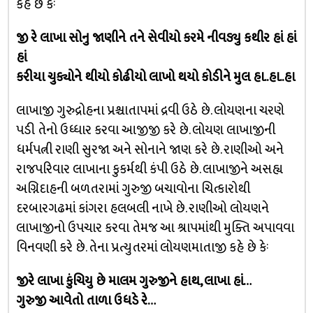
કહે છે કેઃ
જી રે લાખા સોનુ જાણીને તને સેવીયો કરમે નીવડ્યુ કથીર હાં હાં
હાં
કરીયા ચુક્યોને થીયો કોઢીયો લાખો થયો કોડીને મુલ હા..હા..હા
લાખાજી ગુરુદ્રોહના પ્રશ્ચાતાપમાં દ્રવી ઉઠે છે. લોયણના ચરણે
પડી તેનો ઉધ્ધાર કરવા આજીજી કરે છે. લોયણ લાખાજીની
ધર્મપત્ની રાણી સુરજા અને સોનાને જાણ કરે છે. રાણીઓ અને
રાજપરિવાર લાખાના કુકર્મથી કંપી ઉઠે છે. લાખાજીને અસહ્ય
અગ્નિદાહની બળતરામાં ગુરુજી બચાવોના ચિત્કારોથી
દરબારગઢમાં કાંગરા હલબલી નાખે છે. રાણીઓ લોયણને
લાખાજીનો ઉપચાર કરવા તેમજ આ શ્રાપમાંથી મુક્તિ અપાવવા
વિનવણી કરે છે. તેના પ્રત્યુતરમાં લોયણમાતાજી કહે છે કેઃ
જીરે લાખા કુંચિયુ છે માલમ ગુરુજીને હાથ, લાખા હાં…
ગુરુજી આવેતો તાળા ઉધડે રે…