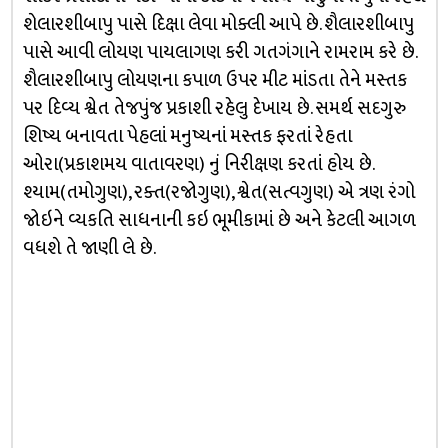
શેલારશીબાપુ પાસે દિક્ષા લેવા મોક્લી આપે છે. શૈલારશીબાપુ
પાસે આવી લોયણ પાયલાગણ કરી ગતગંગાને રામરામ કરે છે.
શૈલારશીબાપુ લોયણના કપાળ ઉપર મીટ માંડતા તેને મસ્તક
પર દિવ્ય શ્વેત તેજપુંજ પ્રકાશી રહેલુ દેખાય છે. સમર્થ સદગુરુ
શિષ્ય બનાવતા પેહલાં મનુષ્યનાં મસ્તક ફરતાં રેહતા
ઓરા(પ્રકાશમય વાતાવરણ) નું નિરીક્ષણ કરતાં હોય છે.
શ્યામ(તમોગુણ), રક્ત(રજોગુણ), શ્વેત(સત્વગુણ) એ ત્રણ રંગો
જોઇને વ્યકતિ સાધનાની કઇ ભૂમીકામાં છે અને કેટલી આગળ
વધશે તે જાણી લે છે.