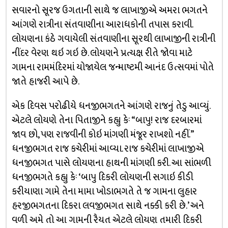
સવારનો સૂરજ ઉગતાની સાથે જ લાખાજીએ અમરા ભગતને
આંગણે રાત્રીના સંતવાણીના આરાધકોની તપાસ કરાવી.
લોયણના કંઠે ગવાયેલી સંતવાણીના સૂરથી લાખાજીની રાત્રીની
નીંદર વેરણ થઇ ગઇ છે. લોયણને પ્રત્યક્ષ રીતે જોવા માટે
ગામના રામમંદિરમાં યોજાયેલ જન્માષ્ટમી આનંદ ઉત્સવમાં પોતે
જાતે હાજરી આપે છે.
એક દિવસ પરોઢીયે ધનજીભગતને આંગણે રાજનું તેડુ આવ્યું.
એટલે લોયણે તેના પિતાજીને કહ્યુ કેઃ “બાપુ! રાજ દરબારમાં
જાવ છો, પણ રાજવીની કોઇ માંગણી મંજૂર રાખશો નહીં.”
ધનજીભગત રાજ કચેરીમાં આવ્યા. રાજ કચેરીમાં લાખાજીએ
ધનજીભગત પાસે લોયણના હાથની માંગણી કરી. આ સાંભળી
ધનજીભગતે કહ્યુ કેઃ ‘બાપુ દિકરી લોયણની સગાઇ કીડી
કરીયાણા ગામે તેના મામા ખોડાભગતે તે જ ગામના લુહાર
હરજીભગતના દિકરા લવજીભગત સાથે નક્કી કરી છે.’ અને
વળી અમે તો આ ગામની રૈયત એટલે લોયણ તમારી દિકરી