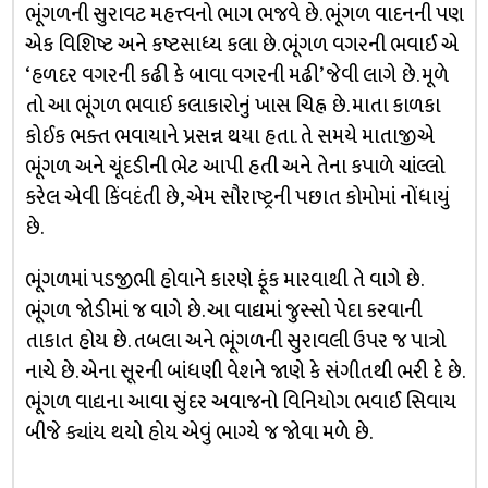
ભૂંગળની સુરાવટ મહત્ત્વનો ભાગ ભજવે છે. ભૂંગળ વાદનની પણ
એક વિશિષ્ટ અને કષ્ટસાધ્ય કલા છે. ભૂંગળ વગરની ભવાઈ એ
‘હળદર વગરની કઢી કે બાવા વગરની મઢી’ જેવી લાગે છે. મૂળે
તો આ ભૂંગળ ભવાઈ કલાકારોનું ખાસ ચિહ્ન છે. માતા કાળકા
કોઈક ભક્ત ભવાયાને પ્રસન્ન થયા હતા. તે સમયે માતાજીએ
ભૂંગળ અને ચૂંદડીની ભેટ આપી હતી અને તેના કપાળે ચાંલ્લો
કરેલ એવી કિંવદંતી છે, એમ સૌરાષ્ટ્રની પછાત કોમોમાં નોંધાયું
છે.
ભૂંગળમાં પડજીભી હોવાને કારણે ફૂંક મારવાથી તે વાગે છે.
ભૂંગળ જોડીમાં જ વાગે છે. આ વાદ્યમાં જુસ્સો પેદા કરવાની
તાકાત હોય છે. તબલા અને ભૂંગળની સુરાવલી ઉપર જ પાત્રો
નાચે છે. એના સૂરની બાંધણી વેશને જાણે કે સંગીતથી ભરી દે છે.
ભૂંગળ વાદ્યના આવા સુંદર અવાજનો વિનિયોગ ભવાઈ સિવાય
બીજે ક્યાંય થયો હોય એવું ભાગ્યે જ જોવા મળે છે.