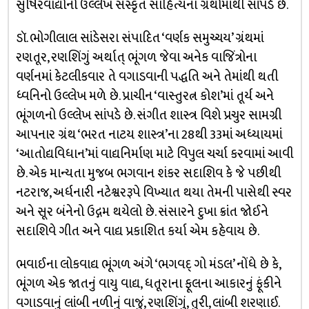
સુષિરવાદ્યોનો ઉલ્લેખ સંસ્કૃત સાહિત્યના ગ્રંથોમાંથી સાંપડે છે.
ડૉ. ભોગીલાલ સાંડેસરા સંપાદિત ‘વર્ણક સમુચ્ચય’ ગ્રંથમાં
રણતૂર, રણશિંગું અર્થાત્ ભૂંગળ જેવા અનેક વાજિંત્રોના
વર્ણનમાં કેટલીકવાર તે વગાડવાની પદ્ધતિ અને તેમાંથી થતી
ધ્વનિનો ઉલ્લેખ મળે છે. પ્રાચીન ‘વાસ્તુરત્ન કોશ’માં તૂર્ય અને
ભૂંગળનો ઉલ્લેખ સાંપડે છે. સંગીત શાસ્ત્ર વિશે પ્રચુર સામગ્રી
આપનાર ગ્રંથ ‘ભરત નાટય શાસ્ત્ર’ના 28થી 33માં અધ્યાયમાં
‘આતોદ્યવિધાન’માં વાદ્યનિર્માણ માટે વિપુલ ચર્ચા કરવામાં આવી
છે. એક માન્યતા મુજબ ભગવાન શંકર સદાશિવ કે જે પછીથી
નટરાજ, અર્ધનારી નટેશ્વરરૂપે વિખ્યાત થયા તેમની પાસેથી સ્વર
અને સૂર બંનેનો ઉદ્ગમ થયેલો છે. સંસારને દુખા ક્રાંત જોઈને
સદાશિવે ગીત અને વાદ્ય પ્રકાશિત કર્યા એમ કહેવાય છે.
ભવાઈના લોકવાદ્ય ભૂંગળ અંગે ‘ભગવદ્ ગો મંડલ’ નોંધે છે કે,
ભૂંગળ એક જાતનું વાયુ વાદ્ય, ધતૂરાના ફૂલના આકારનું ફૂંકીને
વગાડવાનું લાંબી નળીનું વાજું, રણશિંગું, તુરી, લાંબી શરણાઈ.