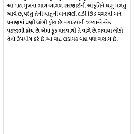
આ વાદ્ય મુખના ભાગ આગળ શરણાઈની આકૃતિને ઘણું મળતું
આવે છે, પરંતુ તેની ધાતુની બનાવેલી દાંડી છિદ્ર વગરની અને
પ્રમાણમાં ઘણી લાંબી હોય છે. વગાડવાની જગ્યાએ એક
પડજીભી હોય છે. એમાં ફૂંક મારવાથી તે વાગે છે. ભવાયા લોકો
તેનો ઉપયોગ કરે છે. આ વાદ્ય લડાયક વાદ્ય પણ ગણાય છે.