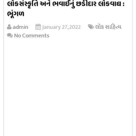
લોકસંસ્કૃતિ અને ભવાઈનું છડીદાર લોકવાદ્ય :
ભૂંગળ
admin
January 27, 2022
લોક સાહિત્ય
No Comments