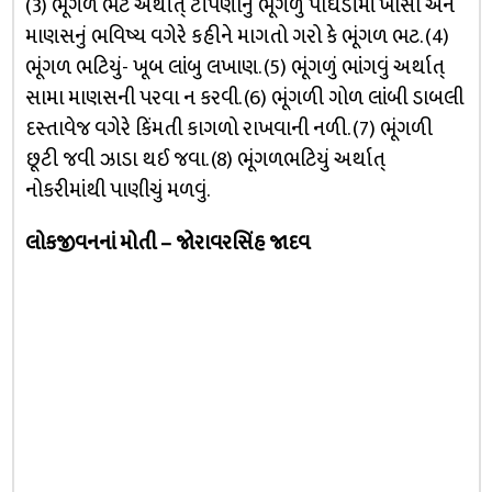
(3) ભૂંગળ ભટ અર્થાત્ ટીપણાનું ભૂંગળું પાઘડીમાં ખોસી અને
માણસનું ભવિષ્ય વગેરે કહીને માગતો ગરો કે ભૂંગળ ભટ. (4)
ભૂંગળ ભટિયું- ખૂબ લાંબુ લખાણ. (5) ભૂંગળું ભાંગવું અર્થાત્
સામા માણસની પરવા ન કરવી. (6) ભૂંગળી ગોળ લાંબી ડાબલી
દસ્તાવેજ વગેરે કિંમતી કાગળો રાખવાની નળી. (7) ભૂંગળી
છૂટી જવી ઝાડા થઈ જવા. (8) ભૂંગળભટિયું અર્થાત્
નોકરીમાંથી પાણીચું મળવું.
લોકજીવનનાં મોતી – જોરાવરસિંહ જાદવ