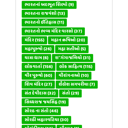
ભારતનાં અદભૂત શિલ્પો
(9)
ભારતના રાજવંશો
(13)
ભારતનો ઈતિહાસ
(11)
ભારતનો ભવ્ય મંદિર વારસો
(37)
મંદિર
(155)
મહાન ઋષિઓ
(20)
મહાપુરુષો
(26)
મહા સતીઓ
(5)
યાત્રા ધામ
(6)
રા' ગંગાજળિયો
(31)
લોકવાર્તા
(156)
લોક સાહિત્ય
(115)
વીર પુરુષો
(60)
વીરાંગનાઓ
(10)
શિવ મંદિર
(27)
શૈલેશ સગપરીયા
(7)
સંત દેવીદાસ
(32)
સંતો
(29)
સિધ્ધરાજ જયસિંહ
(19)
સોરઠ ના સંતો
(46)
સોરઠી બહારવટિયા
(30)