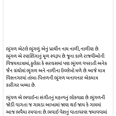
ભૂંગળ એટલે ભૂંગળું. એનું પ્રાચીન નામ નાળી, નાળીણ છે.
ભૂંગળ એ રણશિંગાનું મૂળ સ્વરૂપ છે. જૂના કાળે રાજવીઓની
વિજયયાત્રામાં, ફુલેકા કે સરઘસમાં પણ ભૂંગળ વપરાતી અનેક
જૈન ગ્રંથોમાં ભૂંગળ અને નાળીના ઉલ્લેખો મળે છે. આજે માત્ર
વિસનગરમાં તાંબા-પિત્તળની ભૂંગળ બનાવનાર એકમાત્ર
કારીગર બચ્યા છે.
ભૂંગળ એ ભવાઈના સંગીતનું મહત્ત્વનું લોકવાદ્ય છે. ભૂંગળની
જોડી વાગતા જ ગામડા આખામાં જાણ થઈ જાય કે ગામમાં
આજ ભવૈયા રમવાના છે. ભવાઈ વેશનું વાતાવરણ જમાવવામાં