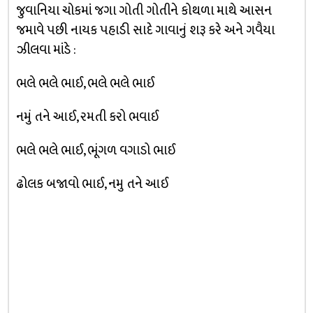
જુવાનિયા ચોકમાં જગા ગોતી ગોતીને કોથળા માથે આસન
જમાવે પછી નાયક પહાડી સાદે ગાવાનું શરૂ કરે અને ગવૈયા
ઝીલવા માંડે :
ભલે ભલે ભાઈ, ભલે ભલે ભાઈ
નમું તને આઈ, રમતી કરો ભવાઈ
ભલે ભલે ભાઈ, ભૂંગળ વગાડો ભાઈ
ઢોલક બજાવો ભાઈ, નમુ તને આઈ