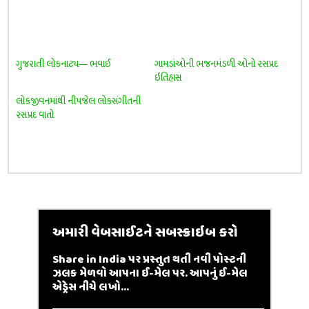
ગુજરાતી લોકનાટ્ય— ભવાઈ
ગામડાંઓની ભજનમંડળી ઓનો રસપ્રદ
ઇતિહાસ
લોકજીવનમાંથી નીપજેલ લોકસંગીતની
રસપ્રદ વાતો
અમારી વેબસાઈટને સબસ્ક્રાઇબ કરો
Share in India પર પ્રસ્તુત થતી નવી પોસ્ટની
ઝલક મેળવો આપના ઈ-મેલ પર. આપનું ઈ-મેલ
એડ્રેસ નીચે લખો...