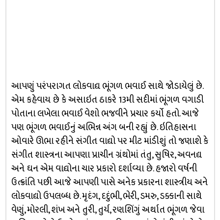
આપણું પરંપરાગત લોકવાદ્ય ભૂંગળ ભવાઈ સાથે જોડાયેલું છે.
એમ કહેવાય છે કે અસાઇત ઠાકરે 13મી સદીમાં ભૂંગળ વગાડી
પોતાના લખેલા ભવાઈ વેશો ભજવીને પ્રચાર કર્યો હતો. આજે
પણ ભૂંગળ ભવાઈનું અભિન્ન અંગ બની રહ્યું છે. ઇતિહાસના
ઓવારે ઊભા રહીને સંગીત વાદ્યો પર મીટ માંડીશું તો જણાશે કે
સંગીત શાસ્ત્રના આપણા પ્રાચીન ગ્રંથોમાં તંતુ, સુષિર, અવનદ્ય
અને ઘન એમ વાદ્યોના ચાર પ્રકારો દર્શાવ્યા છે. હજારો વર્ષની
ઉત્ક્રાંતિ પછી આજે આપણી પાસે અનેક પ્રકારના શાસ્ત્રીય અને
લોકવાદ્યો ઉપલબ્ધ છે. મૃદંગ, દદુંભી, ભેરી, ડમરુ, ડક્કાની સાથે
વેણું, મોરલી, શંખ અને તુરી, તુર્ય, રણશિંગું અર્થાત ભૂંગળ જેવા