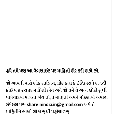
હવે તમે પણ આ વેબસાઇટ પર માહિતી શેર કરી શકો છો.
જો આપની પાસે લોક સાહિત્ય, લોક કથા કે ઇતિહાસને લગતી
કોઈ પણ રસપ્રદ માહિતી હોય અને જો તમે તે અન્ય લોકો સુધી
પંહોચાડવા માંગતા હોય તો, તે માહિતી અમને મોકલાવો અમારા
ઇમેઇલ પર-
shareinindia.in@gmail.com
અમે તે
માહિતીને લાખો લોકો સુધી પહોંચાળસું..