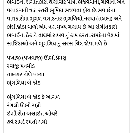
ભવાઈના સંગીતકારો ઘણીવાર પાત્રો ભજવવાની, ગાવાની અને
વગાડવાની ત્રણ સ્તરી ભૂમિકા ભજવતા હોય છે. ભવાઈના
વાદ્યકારોમાં ભૂંગળ વગાડનાર ભૂંગળિયો, નરઘાં (તબલાં) અને
કાંસીજોડા વાળો એમ ત્રણ મુખ્ય ગણાય છે. આ સંગીતકારો
ભવાઈના ઠેકાને તાલમાં રાખવાનું કામ કરતા. રામદેના વેશમાં
સાજિંદાઓ અને ભૂંગળિયાનું સરસ ચિત્ર જોવા મળે છે.
પખાજી (પખવાજી) ઊભો પ્રેમસુ
રવાજી મનમોડ
તાલગર ટોળે વળ્યા
ભૂંગળિયા બે જોડ
ભૂંગળિયા બે જોડ કે આગળ
રંગલો ઊભો રહ્યો
ઇણી રીત અસાઇત ઓચરે
હવે રામદે રમતો થયો