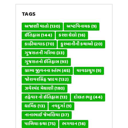
TAGS
અજાણી વાતો
(130)
અષ્ટવિનાયક
(9)
ઈતિહાસ
(144)
કરણ ઘેલો
(16)
કાઠીયાવાડ
(70)
કુરબાનીની કથાઓ
(20)
ગુજરાતની ગરિમા
(33)
ગુજરાતનો ઇતિહાસ
(93)
ગ્રામ્ય જીવનના સ્તંભ
(45)
ચાવડાયુગ
(9)
જોરાવરસિંહ જાદવ
(132)
ઝવેરચંદ મેઘાણી
(180)
તહેવાર નો ઇતિહાસ
(13)
દોલત ભટ્ટ
(44)
ધાર્મિક
(13)
નવદુર્ગા
(9)
નાનાભાઈ જેબલિયા
(37)
પાળિયા કથા
(75)
ભગવાન
(16)