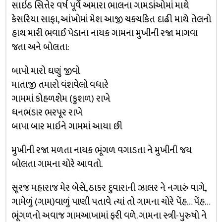
સાઇઠ સિત્તેર વર્ષ પૂર્વે અમારા ભાલના ગામડાંઓમાં માથે
કેસરિયા સાફા, આંખોમાં મેશ આજી ચકચકિત દાઢી માથે તેલનો
હાથ મારી ભવાઈ પેડાના નાયક ગામના મુખીની રજા માગવા
જતા અને બોલતા:
બાપો મારો ઘણું જીવો
માતાજી તમારો વંશવેલો વધારે
ગામમાં કોહળશેમ (કુશળ) રાખે
ધનભંડાર ભરપૂર રાખે
બાપા બાર માઇને ગામમાં આયા છી
મુખીની રજા મળતા નાયક ભૂંગળ વગાડતા ને મુખીની જય
બોલતા ગામના ચોરે આવતો.
સૂરજ મહારાજ મેર બેસે, ઠાકર દુવારાની ઝાલર ને નગારું વાગે,
ગામેળું (ગામ)વાળું પાણી પતાવે ત્યાં તો ગામના ચોરે પેંહ… પેંહ…
ભૂંગળનો અવાજ ગામઆખામાં ફરી વળે. ગામના સ્ત્રી-પુરુષો ને