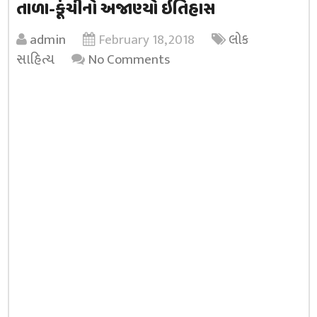
તાળા-કૂંચીનો અજાણ્યો ઇતિહાસ
admin
February 18, 2018
લોક
સાહિત્ય
No Comments