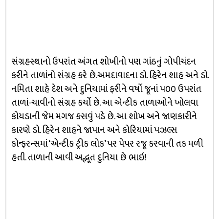
સંગ્રહસ્થાનો ઉપરાંત અંગત શોખીનો પણ ગાંઠનું ગોપીચંદન
કરીને તાળાંનો સંગ્રહ કરે છે.અમદાવાદના ડો. હિરેન શાહ અને ડો.
નમિતા શાહે દેશ અને દુનિયામાં ફરીને વર્ષો જૂનાં ૫૦૦ ઉપરાંત
તાળાં-ચાવીનો સંગ્રહ કર્યો છે. આ એન્ટીક તાળાઓને ખોલવા
કોયડાની જેમ મગજ કસવું પડે છે. આ શોખ અને જાણકારીને
કારણે ડો. હિરેન શાહને જાપાન અને કોરિયામાં પઝલ્સ
કોન્ફરન્સમાં ‘એન્ટીક ટ્રીક લોક’ પર પેપર રજૂ કરવાની તક મળી
હતી. તાળાની આવી અદ્ભૂત દુનિયા છે ભાઇ!