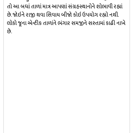
તો આ બધાં તાળાં માત્ર આપણાં સંગ્રહસ્થાનોને શોભાવી રહ્યાં
છે. જોઇને રાજી થવા સિવાય બીજો કોઇ ઉપયોગ રહ્યો નથી.
લોકો જૂના એન્ટીક તાળાંને ભંગાર સમજીને સસ્તામાં કાઢી નાખે
છે.