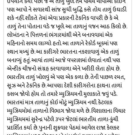
ઉપયોગ કર્યા પછી જ એ તાળું ખુલે. તમે પાંચેય ચાવીઓ કોઇને
પણ આપો ને સવારથી સાંજ સુધી બુદ્ધિ કસે તોય તાળું ઉઘાડી
શકે નહીં. શૌકતે તેમાં એવા પ્રકારની ટેકનિક વાપરી છે કે એ
તાળું તેના પોતાના વડે જ ખૂલે. આ તાળાનું વજન આઠ કિલો છે.
લોખંડના ને પિત્તળનાં ભંગારમાંથી એને બનાવવામાં એક
મહિનાનો સમય લાગ્યો હતો. આ તાળાને રેકોર્ડ બૂકમાં પણ
સ્થાન મળ્યું છે. આ કારીગરે ભારતના નકશાવાળું એક તાળું
બનાવ્યું હતું. આવાં તાળાં આજે વપરાશમાં લેવાતાં નથી પણ
એન્ટીક ચીજનો સંગ્રહ કરવાવાળા એને ખરીદી લેતા હોય છે.
ભારતીય તાળું ખોલવું એ પણ એક કળા છે. તેની પાછળ રમત,
સૂઝ અને ટેકનિક છે. આપણા દેશી કારીગરોના હાથના તાળાં
કસબ જોવો હોય તો તમારે મ્યુઝિયમની મુલાકાતે જવું પડે.
ભારતમાં માત્ર તાળાનું કોઇ મોટું મ્યુઝિયમ નથી. કેટલાક
મ્યુઝિયમોમાં તાળાનો વિભાગ જોવા મળે છે. વિશાલાના વિચાર
મ્યુઝિયમમાં સુરેન્દ્ર પટેલે ૩૫૨ જેટલાં ભારતીય તાળા-કૂંચી
પ્રદર્શિત કર્યા છે. પુનાની શુક્રવાર પેઠમાં આવેલ રાજા કેલકર