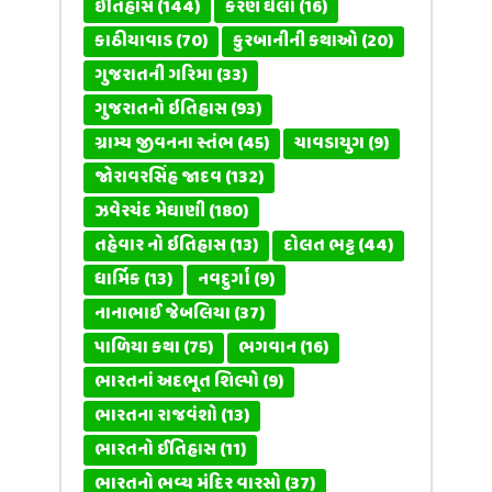
ઈતિહાસ
(144)
કરણ ઘેલો
(16)
કાઠીયાવાડ
(70)
કુરબાનીની કથાઓ
(20)
ગુજરાતની ગરિમા
(33)
ગુજરાતનો ઇતિહાસ
(93)
ગ્રામ્ય જીવનના સ્તંભ
(45)
ચાવડાયુગ
(9)
જોરાવરસિંહ જાદવ
(132)
ઝવેરચંદ મેઘાણી
(180)
તહેવાર નો ઇતિહાસ
(13)
દોલત ભટ્ટ
(44)
ધાર્મિક
(13)
નવદુર્ગા
(9)
નાનાભાઈ જેબલિયા
(37)
પાળિયા કથા
(75)
ભગવાન
(16)
ભારતનાં અદભૂત શિલ્પો
(9)
ભારતના રાજવંશો
(13)
ભારતનો ઈતિહાસ
(11)
ભારતનો ભવ્ય મંદિર વારસો
(37)