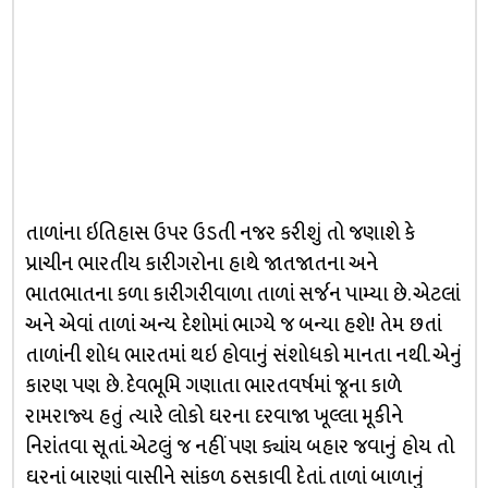
તાળાંના ઇતિહાસ ઉપર ઉડતી નજર કરીશું તો જણાશે કે
પ્રાચીન ભારતીય કારીગરોના હાથે જાતજાતના અને
ભાતભાતના કળા કારીગરીવાળા તાળાં સર્જન પામ્યા છે. એટલાં
અને એવાં તાળાં અન્ય દેશોમાં ભાગ્યે જ બન્યા હશે! તેમ છતાં
તાળાંની શોધ ભારતમાં થઇ હોવાનું સંશોધકો માનતા નથી. એનું
કારણ પણ છે. દેવભૂમિ ગણાતા ભારતવર્ષમાં જૂના કાળે
રામરાજ્ય હતું ત્યારે લોકો ઘરના દરવાજા ખૂલ્લા મૂકીને
નિરાંતવા સૂતાં. એટલું જ નહીં પણ ક્યાંય બહાર જવાનું હોય તો
ઘરનાં બારણાં વાસીને સાંકળ ઠસકાવી દેતાં. તાળાં બાળાનું