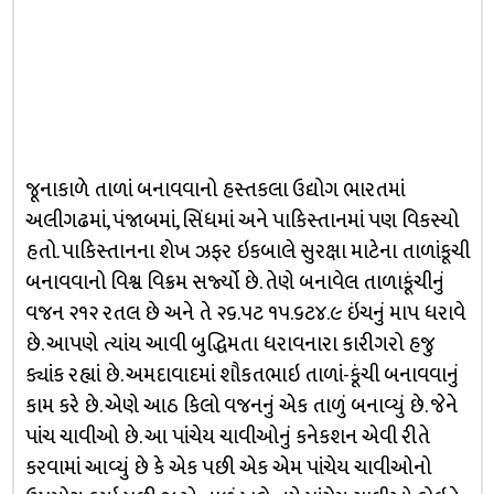
જૂનાકાળે તાળાં બનાવવાનો હસ્તકલા ઉદ્યોગ ભારતમાં
અલીગઢમાં, પંજાબમાં, સિંધમાં અને પાકિસ્તાનમાં પણ વિકસ્યો
હતો. પાકિસ્તાનના શેખ ઝફર ઇકબાલે સુરક્ષા માટેના તાળાંકૂચી
બનાવવાનો વિશ્વ વિક્રમ સર્જ્યો છે. તેણે બનાવેલ તાળાકૂંચીનું
વજન ૨૧૨ રતલ છે અને તે ૨૬.૫ટ ૧૫.૬ટ૪.૯ ઇંચનું માપ ધરાવે
છે. આપણે ત્યાંય આવી બુદ્ધિમતા ધરાવનારા કારીગરો હજુ
ક્યાંક રહ્યાં છે. અમદાવાદમાં શૌકતભાઇ તાળાં-કૂંચી બનાવવાનું
કામ કરે છે. એણે આઠ કિલો વજનનું એક તાળું બનાવ્યું છે. જેને
પાંચ ચાવીઓ છે. આ પાંચેય ચાવીઓનું કનેકશન એવી રીતે
કરવામાં આવ્યું છે કે એક પછી એક એમ પાંચેય ચાવીઓનો