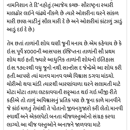
નામનિશાન તે દિ’ નહોતું. (આજેય કચ્છ- સૌરાષ્ટ્રના રબારી
માલઢોર લઇને વાંઢ્યે નીકળે છે ત્યારે ઓશરીના ઘરને સાંકળ
મારી છાણ-માટીનું સીલ મારી દે છે અને ઓશરીમાં કાંટાળું ઝાડું
આડું દઇ દે છે.)
તેમ છતાં તાળાંની શોધ ઘણી જૂની મનાય છે. એમ કહેવાય છે કે
ઇ.સ. પૂર્વે ૪૦૦૦ની આસપાસ ઇજિપ્તના તાળાંની સૌ પ્રથમ
શોધ થઇ હતી. જ્યારે આધુનિક તાળાંની શોધનો ઇતિહાસ
ઇ.સ. ૧૭૯૨થી વધુ જૂનો નથી. સાન્ટોસ દ જેન્દ્રેએ આ શોધ કરી
હતી. આપણે ત્યાં માનવ માનવ વચ્ચે વિશ્વાસ ડગવા માંડયો.
ચોરીઓ થવા માંડી ત્યારથી બારણાંવાળા ઘરને સલામતી માટે
મોટા મોટા તાળા લટકાવવાની શરૃઆત થઇ ગઇ. બીજી રીતે
કહીએ તો તાળું અવિશ્વાસનું પ્રતિક પણ છે. જૂના કાળે માનવીને
જે કાંઇ મળતું તેમાંથી તે પોતાનો જીવનગુજારો કરી લેતો. માનવી
સ્વાર્થી અને એકલપેટો બનતા ચીજવસ્તુઓનો સંગ્રહ કરવા
લાગ્યો. આ ચીજ વસ્તુઓને અનાજને જાળવવા માટે