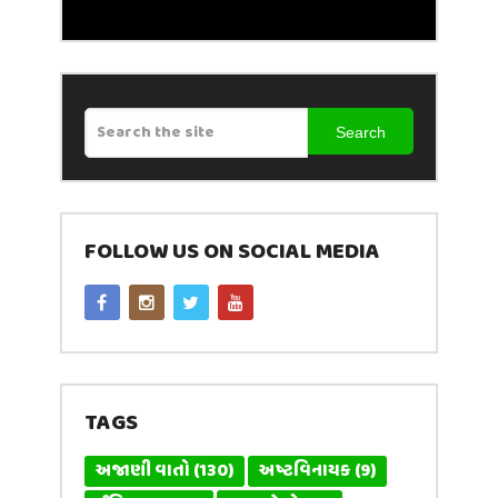
Search
FOLLOW US ON SOCIAL MEDIA
TAGS
અજાણી વાતો
(130)
અષ્ટવિનાયક
(9)