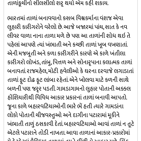
તાળાંકૂચીનો સીલસીલો શરૃ થયો એમ કહી શકાય.
ભારતમાં તાળાં બનાવવાનો કસબ વિશ્વકર્માના વંશજ એવા
લુહારી કારીગરોને વરેલો છે. આજે બજારમાં પાંચ, સાત કે નવ
લીવર વાળા નાના તાળા મળે છે પણ આ તાળાંની શોધ થઇ તે
પહેલાં આપણે ત્યાં ખંભાતી અને કચ્છી તાળાં ખૂબ વખણાતાં.
એની મજબૂતી અને કળા કારીગરીને કારણે એ કાળે ખંતીલા
કારીગરો લોખંડ, તાંબુ, પિત્તળ અને સોનારૃપાના કલાત્મક તાળાં
બનાવતાં. રાજમહેલ, મોટી હવેલીઓ કે ઘરના દરવાજે લગાડાતાં
તાળાં ફૂટ દોઢ ફૂટ લાંબા રહેતાં. એને ખોલવા માટે કળની સાથે
બળની પણ જરૃર પડતી. ગામડાગામનો લુહાર પોતાની અક્કલ
હોંશિયારીથી વિવિધ આકાર પ્રકારનાં તાળાં બનાવી આપતો.
જૂના કાળે બહારવટિયાઓની ભારે ભેં હતી ત્યારે ગામડાંના
લોકો પોતાની ચીજવસ્તુઓ અને દાગીના પટારામાં મૂકીને
ખંભાતી તાળું ઠસકાવી દેતાં. બહારવટિયાઓ આવાં તાળાં ન તૂટે
એટલે પટારાને તોડી નાખતા. આવા તાળાનાં આકાર-પ્રકારોમાં