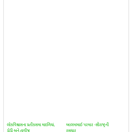
લોકવિશ્વાસના પ્રતીકસમા માદળિયાં,
આલમભાઈ પરમાર -સૌરાષ્ટ્રની
ડોડી અને તાવીજ
રસધાર