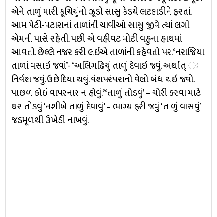
એને તાળું મારી કૂંચિયુંનો ઝૂડો સાસુ કેડયે લટકાડીને ફરતાં.
આમ પેટી-પટારાનાં તાળાંની ચાવીઓ સાસુ જીવે ત્યાં લગી
એમની પાસે રહેતી. પછી એ વહીવટ મોટી વહુના હાથમાં
આવતો. છેલ્લે નજર કરી લઇએ તાળાંની કહેવતો પર. ‘નરાજિયા
તાળાં વસાઇ જવાં’- ‘અલિગઢિયું તાળું દેવાઇ જવું. અર્થાત્ ઃ
નિર્વંશ જવું. ઉછેદિયા થવું. વંશપરંપરાનો વેલો બંધ થઇ જવો.
પાછળ કોઇ વાપરનાર ન હોવું.’ ‘તાળું તોડવું’ – ચોરી કરવા માટે
ઘર તોડવું ‘નશીબે તાળું દેવાવું’ – ભાગ્ય ફરી જવું ‘તાળું વાસવું’
જડમૂળથી ઉખેડી નાખવું.