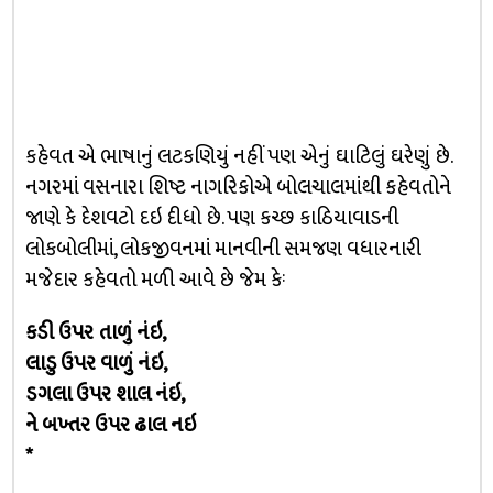
કહેવત એ ભાષાનું લટકણિયું નહીં પણ એનું ઘાટિલું ઘરેણું છે.
નગરમાં વસનારા શિષ્ટ નાગરિકોએ બોલચાલમાંથી કહેવતોને
જાણે કે દેશવટો દઇ દીધો છે. પણ કચ્છ કાઠિયાવાડની
લોકબોલીમાં, લોકજીવનમાં માનવીની સમજણ વધારનારી
મજેદાર કહેવતો મળી આવે છે જેમ કેઃ
કડી ઉપર તાળું નંઇ,
લાડુ ઉપર વાળું નંઇ,
ડગલા ઉપર શાલ નંઇ,
ને બખ્તર ઉપર ઢાલ નઇ
*