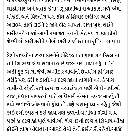
યે કેટકેટલું વૈવિધ્ય! તાળામાં તમને વીંછીનો આકાર મળે, સિંહ,
ઘોડો, મોર અને બતક જેવા પશુપ્રાણીઓના આકારો મળે. એમાં
મોજડી અને પિસ્તોલ પણ હોય. હોંશિયાર કારીગર આવું
અલભ્ય તાળું લઇને રાજાને ભેટ આપતા. રાજા ખુશ થઇને
કારીગરને નાણાં આપી નવાજતા. આવી ભેટ મળતાં કલાપ્રેમી
શ્રેષ્ઠીઓ કારીગરોને ખોબો ભરી રાણીછાપના રૃપિયા આપતા.
દેશી રાજ્યોના રજવાડાઓને ભેટે જતાં તાળામાં ગઢ કિલ્લાનાં
તોતિંગ દરવાજે વાસવાના ભારે વજનદાર તાળાં રહેતાં. તેની
અઢી ફૂટ ભાલા જેવી અણીદાર ચાવીનો ઉપયોગ હથિયાર
તરીકે પણ કરી શકાતો. આ દરવાજાના તાળાને ત્રણ કે પાંચ
ચાવીઓ રહેતી. રાત્રે દરવાજા વસાઇ જાય પછી એની ચાવીઓ
રાજા, પ્રધાન, લશ્કરનો વડો અધિકારી એમના કબજામાં રહેતી.
રાત્રે દરવાજો ખોલવાનો હોય તો ત્રણે જણાનું ધ્યાન રહેતું જેથી
કોઇ દગો કપટ ન કરી જાય. ત્રણે જણની ચાવીઓ ભેગી થાય
પછી જ દરવાજો ખૂલે. ચાવીઓ હોવા છતાં દરવાન સિવાય બીજા
કોઇને તાળુ ખોલતા ન આવડે તેવી તેની કારીગરી રહેતી. આજે