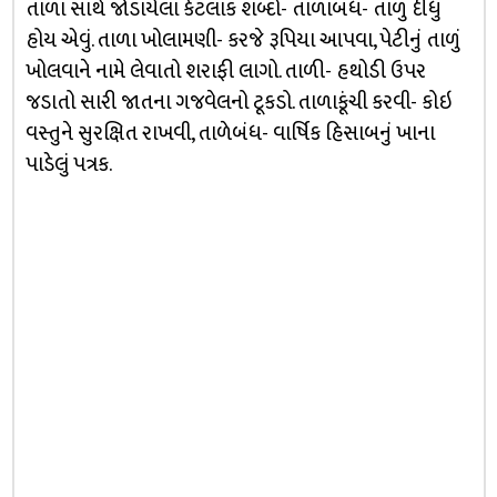
તાળા સાથે જોડાયેલા કેટલાક શબ્દો- તાળાબંધ- તાળું દીધું
હોય એવું. તાળા ખોલામણી- કરજે રૂપિયા આપવા, પેટીનું તાળું
ખોલવાને નામે લેવાતો શરાફી લાગો. તાળી- હથોડી ઉપર
જડાતો સારી જાતના ગજવેલનો ટૂકડો. તાળાકૂંચી કરવી- કોઇ
વસ્તુને સુરક્ષિત રાખવી, તાળેબંધ- વાર્ષિક હિસાબનું ખાના
પાડેલું પત્રક.