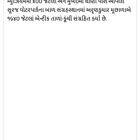
મ્યુઝિયમમાં ૪૦૦ જેટલા અને મુંબઇમાં થાણા પાસે આવેલા
સૂરજ વોટરપાર્કના બાળ સંગ્રહસ્થાનમાં અરૃણકુમાર મૂછાળાએ
૧૬૪૦ જેટલાં એન્ટીક તાળાં-કૂંચી સંગ્રહિત કર્યા છે.