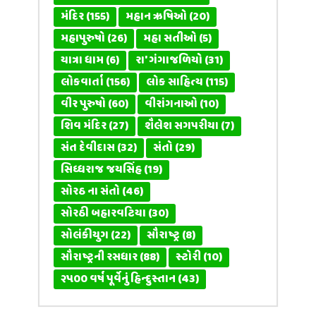
મંદિર
(155)
મહાન ઋષિઓ
(20)
મહાપુરુષો
(26)
મહા સતીઓ
(5)
યાત્રા ધામ
(6)
રા' ગંગાજળિયો
(31)
લોકવાર્તા
(156)
લોક સાહિત્ય
(115)
વીર પુરુષો
(60)
વીરાંગનાઓ
(10)
શિવ મંદિર
(27)
શૈલેશ સગપરીયા
(7)
સંત દેવીદાસ
(32)
સંતો
(29)
સિધ્ધરાજ જયસિંહ
(19)
સોરઠ ના સંતો
(46)
સોરઠી બહારવટિયા
(30)
સોલંકીયુગ
(22)
સૌરાષ્ટ્ર
(8)
સૌરાષ્ટ્રની રસધાર
(88)
સ્ટોરી
(10)
૨૫૦૦ વર્ષ પૂર્વેનું હિન્દુસ્તાન
(43)