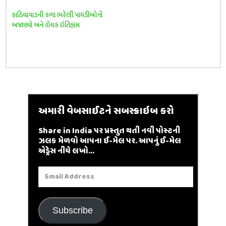
કાઠિયાવાડની કળા ભરેલી પાઘડીઓનો
અજાણ્યો અને રોચક ઇતિહાસ
અમારી વેબસાઈટને સબસ્ક્રાઇબ કરો
Share in India પર પ્રસ્તુત થતી નવી પોસ્ટની
ઝલક મેળવો આપના ઈ-મેલ પર. આપનું ઈ-મેલ
એડ્રેસ નીચે લખો...
Email
Address
Subscribe