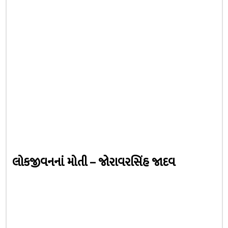
લોકજીવનનાં મોતી – જોરાવરસિંહ જાદવ