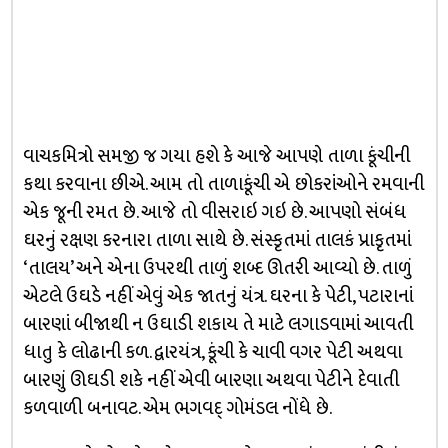
વાચકમિત્રો સમજી જ ગયા હશે કે આજે આપણે તાળા કૂંચીની
કથા કરવાના છીએ. આમ તો તાળાકૂંચી એ છોકરાંઓને રમવાની
એક જૂની રમત છે. આજે તો વીસરાઇ ગઇ છે. આપણો સંબંધ
ઘરનું રક્ષણ કરનારા તાળા સાથે છે. સંસ્કૃતમાં તાલકં પ્રાકૃતમાં
‘તાલય’ અને એના ઉપરથી તાળું શબ્દ ઊતરી આવ્યો છે. તાળું
એટલે ઉઘડે નહીં એવું એક જાતનું યંત્ર. ઘરના કે પેટી, પટારાનાં
બારણાં બીજાથી ન ઉઘાડી શકાય તે માટે લગાડવામાં આવતી
ધાતુ કે લોઢાની કળ. દ્વારયંત્ર, કૂંચી કે ચાવી વગર પેટી અથવા
બારણું ઊઘડી શકે નહીં એવી બારણા અથવા પેટીને દેવાતી
કળવાળી બનાવટ. એમ ભગવદ્ ગોમંડલ નોંધે છે.