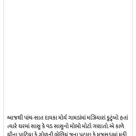
આજથી પાંચ-સાત દાયકા મોર્ય ગામડાંમાં મઝિયારાં કુટુંબો હતાં
ત્યારે ઘરમાં સાસુ કે વડ સાસુનો મોભો મોટો ગણાતો. એ કાળે
ઘીના પાટિયા કે ગોળની ભેલિયું જૂના પટારા કે મજૂસડામાં મૂકી