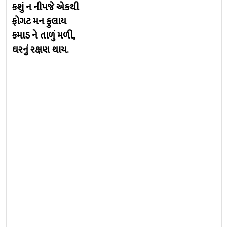
કશું ન નીપજે એકથી
ફોગટ મન ફુલાય
કમાડ ને તાળું મળી,
ઘરનું રક્ષણ થાય.