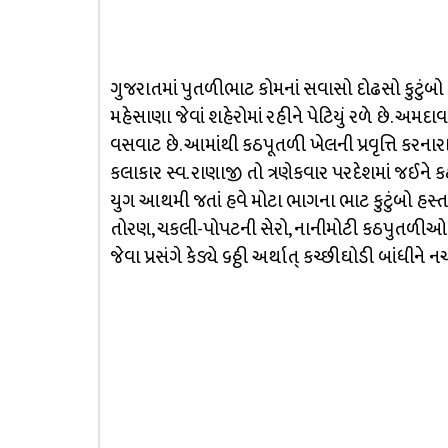
ગુજરાતમાં પુતળીભાટ કોમનાં સવાસો દોઢસો કુટુંબો 
મહેસાણા જેવાં શહેરોમાં રહીને પેટિયું રળે છે. અમદા
વસવાટ છે. આમાંથી કઠપૂતળી ખેલની પ્રવૃત્તિ કરનારા
કલાકાર સ્વ. રાણાજી તો ત્રણેકવાર પરદેશમાં જઈને
યુગ આથમી જતાં હવે મોટા ભાગના ભાટ કુટુંબો હસ્ત
તોરણ, ચકલી-પોપટની સેરો, નાનીમોટી કઠપુતળીઓ, લ
જેવા પ્રસંગે કેડ્યે ૬ઠ્ઠી અર્થાત્‌ કચ્છીઘોડી બાંધીને