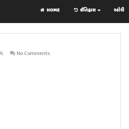
HOME
ઈતિહાસ
સ્ટોરી
્ય
No Comments