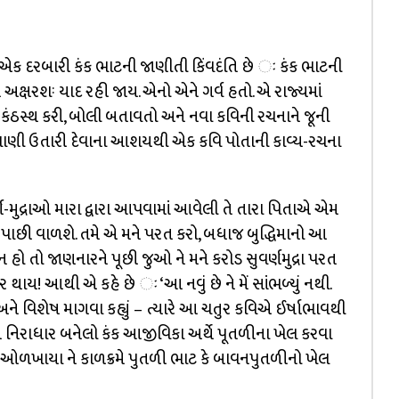
ના એક દરબારી કંક ભાટની જાણીતી કિંવદંતિ છે ઃ કંક ભાટની
 અક્ષરશઃ યાદ રહી જાય. એનો એને ગર્વ હતો. એ રાજ્યમાં
સ્થ કરી, બોલી બતાવતો અને નવા કવિની રચનાને જૂની
ું પાણી ઉતારી દેવાના આશયથી એક કવિ પોતાની કાવ્ય-રચના
ર્ણ-મુદ્રાઓ મારા દ્વારા આપવામાં આવેલી તે તારા પિતાએ એમ
ો પાછી વાળશે. તમે એ મને પરત કરો, બધાજ બુદ્ધિમાનો આ
 ન હો તો જાણનારને પૂછી જુઓ ને મને કરોડ સુવર્ણમુદ્રા પરત
ાર થાય! આથી એ કહે છે ઃ ‘આ નવું છે ને મેં સાંભળ્યું નથી.
અને વિશેષ માગવા કહ્યું – ત્યારે આ ચતુર કવિએ ઈર્ષાભાવથી
ે નિરાધાર બનેલો કંક આજીવિકા અર્થે પૂતળીના ખેલ કરવા
કે ઓળખાયા ને કાળક્રમે પુતળી ભાટ કે બાવનપુતળીનો ખેલ