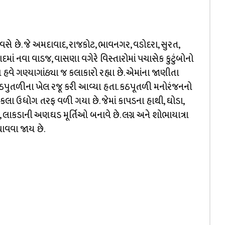
વસે છે. જે અમદાવાદ, રાજકોટ, ભાવનગર, વડોદરા, સુરત,
વાદમાં નવા વાડજ, વાસણા વગેરે વિસ્તારોમાં પચાસેક કુટુંબોનો
 હવે ગણ્યાગાંઠ્યા જ કલાકારો રહ્યા છે. એમાંના જાણીતા
 કઠપુતળીના ખેલ રજૂ કરી આવ્યા હતા. કઠપૂતળી મનોરંજનનો
કલા ઉધોગ તરફ વળી ગયા છે. જેમાં કાપડના હાથી, ઘોડા,
ાકડાની અણઘડ મૂર્તિઓ બનાવે છે. લગ્ન અને શોભાયાત્રા
 નચાવવા જાય છે.