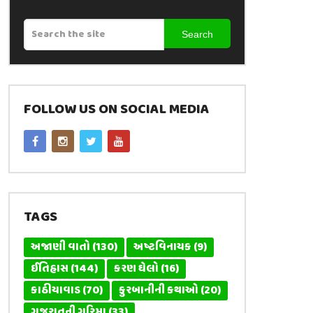
Search
FOLLOW US ON SOCIAL MEDIA
TAGS
અજાણી વાતો
(130)
અષ્ટવિનાયક
(9)
ઈતિહાસ
(144)
કરણ ઘેલો
(16)
કાઠીયાવાડ
(70)
કુરબાનીની કથાઓ
(20)
ગુજરાતની ગરિમા
(33)