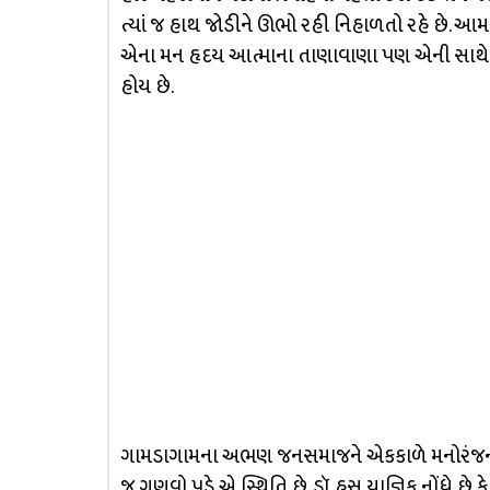
ત્યાં જ હાથ જોડીને ઊભો રહી નિહાળતો રહે છે. 
એના મન હૃદય આત્માના તાણાવાણા પણ એની સાથે જોડાય
હોય છે.
ગામડાગામના અભણ જનસમાજને એકકાળે મનોરંજન પ
જ ગણવો પડે એ સ્થિતિ છે. ડૉ. હસુ યાજ્ઞિક નોંધે છે 