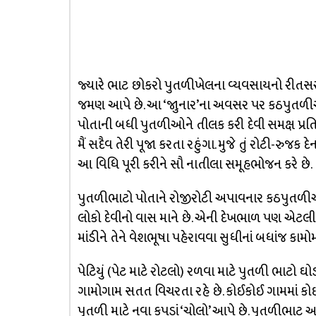
જ્યારે ભાટ છોકરો પુતળીખેલના વ્યવસાયનો રીતસરનો પ
જમણ આપે છે. આ ‘જાુનાર’ના અવસર પર કઠપુતળીઓની
પોતાની બધી પુતળીઓને તીલક કરી દેવી સમક્ષ પ્રતિજ્ઞા
મૈં સદૈવ તેરી પૂજા કરતા રહુંગા. મુજે તું રોટી-રુજક
આ વિધિ પૂરી કરીને સૌ નાતીલા સમૂહભોજન કરે છે.
પુતળીભાટો પોતાને રોજીરોટી અપાવનાર કઠપુતળીઓન
લોકો દેવીનો વાસ માને છે. એની દેખભાળ પણ એટલી જ 
માંડીને તેને વેશભૂષા પહેરાવવા સુધીનાં બધાંજ કામો
પેટિયું (પેટ માટે રોટલો) રળવા માટે પુતળી ભાટ
ગામોગામ સતત વિચરતા રહે છે. કોઈકોઈ ગામમાં કોઈ 
પુતળી માટે નવા કપડાં ‘ચોલો’ આપે છે. પુતળીભાટ આ 