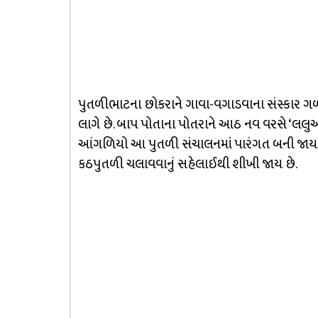
પુતળીભાટના છોકરાને ગાવા-વગાડવાના સંસ્કાર ગળથુથ
લાગે છે. બાપ પોતાના પોતરાને આઠ નવ વરસે ‘લલુઆ
આંગળિયો આ પુતળી સંચાલનમાં પારંગત બની જાય
કઠપુતળી ચલાવવાનું સહેલાઈથી શીખી જાય છે.