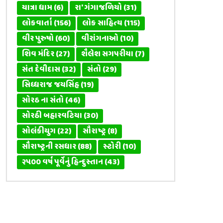
યાત્રા ધામ
(6)
રા' ગંગાજળિયો
(31)
લોકવાર્તા
(156)
લોક સાહિત્ય
(115)
વીર પુરુષો
(60)
વીરાંગનાઓ
(10)
શિવ મંદિર
(27)
શૈલેશ સગપરીયા
(7)
સંત દેવીદાસ
(32)
સંતો
(29)
સિધ્ધરાજ જયસિંહ
(19)
સોરઠ ના સંતો
(46)
સોરઠી બહારવટિયા
(30)
સોલંકીયુગ
(22)
સૌરાષ્ટ્ર
(8)
સૌરાષ્ટ્રની રસધાર
(88)
સ્ટોરી
(10)
૨૫૦૦ વર્ષ પૂર્વેનું હિન્દુસ્તાન
(43)