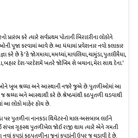
્રારંભ કરે ત્યારે સર્વપ્રથમ પોતાની બિરાદરીના લોકોને
 પૂજા કરવામાં આવે છે. આ ધંધામાં પ્રવેશનાર નવો કલાકાર
 કરે છે કે ‘હે જોગમાયા, મમધ્યાં, માવલિયા, ચામુંડા, પુતલીમૈયા,
 દેના, બહાર દેશ-પરદેશમેં ખતરે જોખિમ સે બચાના, મેરા સાથ દેના.’
ે ખૂબ શ્રધ્ધા અને આસ્થાની નજરે જુએ છે. પૂતળીઓમાં આ
શ્રધ્ધા અને આસ્થાથી કરે છે. શ્રેષ્ઠમાંથી કઠપૂતળી ઘડવાથી
માં આ લોકો માહેર હોય છે.
ો ઘોડા પર પુતળીના નાનકડા થિયેટરનો માલ-અસબાબ લઈને
સંપન્ન ગૃહસ્થ પુતળીખેલ જોઈ રાજી થાય ત્યારે એને ગમતી
નવાં કપડાં કઠપુતળીના જુનાં કપડાંની ઉપર જ ચડાવી દે છે.