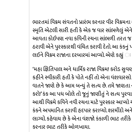
ભારતમાં વિક્રમ સંવતનો પ્રારંભ કરનાર વીર વિક્રમ
સ્મૃતિ એટલી સારી હતી કે એક જ વાર સાંભળેલું એને
આવતા કોઈપણ નવા કવિની રચના સાંભળી તરત જ કંઠ
ઠરાવી એને પુરસ્કારથી વંચિત કરાવી દેતો. આ કંકન
લઈને વિક્રમ રાજાના દરબારમાં આવ્યો. એણે કહ્યું ઃ
‘મહા ક્ષિતિપાલ અને ધાર્મિક રાજા વિક્રમ! કરોડ સુવ
કહીને સ્વીકારી હતી કે પોતે નહીં તો એના વંશવારસ
વાતને જાણે છે કે આમ બન્યું તે સત્ય છે. તમે જાણતા
કરો!’ કંક આ પધ બોલે તો જૂનું જાણીતું ને સત્ય પુરવ
આથી વિક્રમે કવિને નવી રચના માટે પુરસ્કાર આપ્યો 
કંકને અપમાનિત કરાવી હદપાર કરાવ્યો. શરમીંદો અન
લાગ્યો. કહેવાય છે કે એના વંશજો કંકાળી ભાટ તરી
કરનાર ભાટ તરીકે ઓળખાયા.