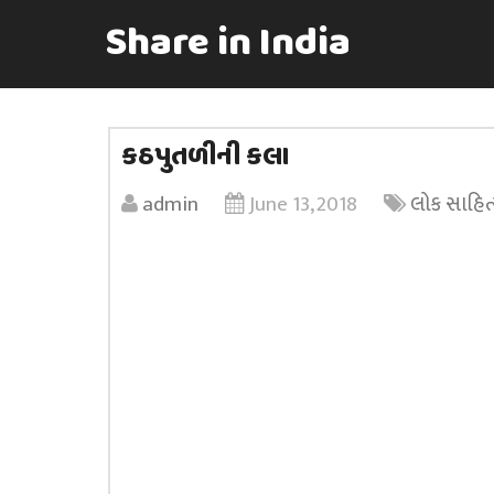
Share in India
કઠપુતળીની કલા
admin
June 13, 2018
લોક સાહિત