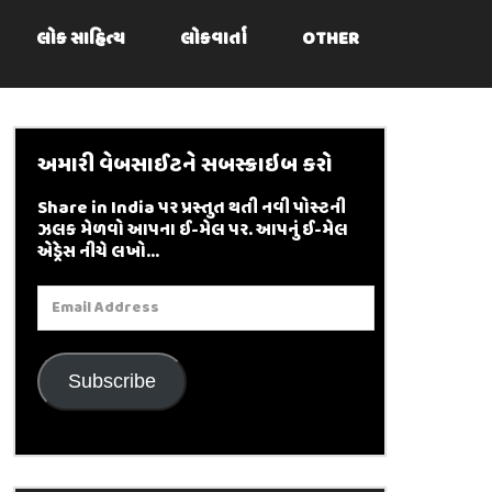
લોક સાહિત્ય
લોકવાર્તા
OTHER
અમારી વેબસાઈટને સબસ્ક્રાઇબ કરો
Share in India પર પ્રસ્તુત થતી નવી પોસ્ટની
ઝલક મેળવો આપના ઈ-મેલ પર. આપનું ઈ-મેલ
એડ્રેસ નીચે લખો...
Email
Address
Subscribe