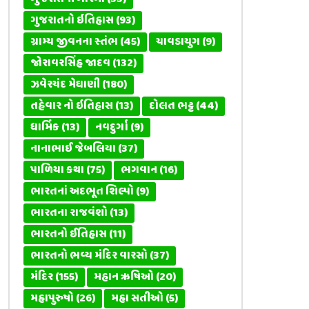
ગુજરાતનો ઇતિહાસ
(93)
ગ્રામ્ય જીવનના સ્તંભ
(45)
ચાવડાયુગ
(9)
જોરાવરસિંહ જાદવ
(132)
ઝવેરચંદ મેઘાણી
(180)
તહેવાર નો ઇતિહાસ
(13)
દોલત ભટ્ટ
(44)
ધાર્મિક
(13)
નવદુર્ગા
(9)
નાનાભાઈ જેબલિયા
(37)
પાળિયા કથા
(75)
ભગવાન
(16)
ભારતનાં અદભૂત શિલ્પો
(9)
ભારતના રાજવંશો
(13)
ભારતનો ઈતિહાસ
(11)
ભારતનો ભવ્ય મંદિર વારસો
(37)
મંદિર
(155)
મહાન ઋષિઓ
(20)
મહાપુરુષો
(26)
મહા સતીઓ
(5)