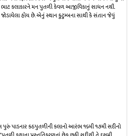
આમ ભાટ કલાકારને મન પુતળી કેવળ આજીવિકાનું સાધન નથી.
ેલા હોય છે. એનું સ્થાન કુટુમ્બના સાથી કે સંતાન જેવું
ુરું પાડનાર કઠપુતળીની કલાનો આરંભ ૧૬મી ૧૭મી સદીનો
કે ‘પુતળી કથાના પ્રસ્તુતિકરણનાં છેક છઠ્ઠી સદીથી તે દસમી