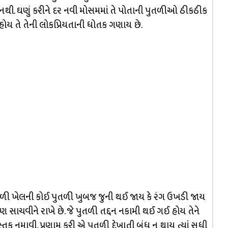
તો નથી. ઘણું કરીને દર નવી મોસમમાં તે પોતાની પુતળીઓ ઠીકઠીક
 હોય તે તેની લોકપ્રિયતાની ધોતક ગણાય છે.
ળી ખેલની કોઈ પુતળી ખુબજ જુની થઈ જાય કે રંગ ઉખડી જાય
 પણ સાચવીને રાખે છે. જે પુતળી તદ્દન નકામી થઈ ગઈ હોય તેને
મસ્તક નમાવી, પ્રણામ કરી એ પુતળી દેખાતી બંધ ન થાય ત્યાં સુધી