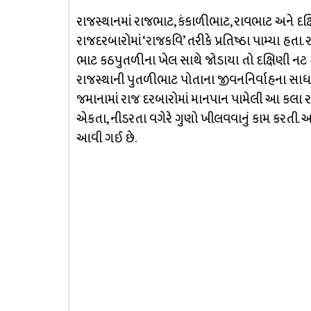
રાજસ્થાનમાં રાજભાટ, કંકાળીભાટ, રાવભાટ અને દક
રાજદરબારોમાં ‘રાજકવિ’ તરીકે પ્રતિષ્ઠા પામ્યા હત
ભાટ કઠપુતળીના ખેલ સાથે જોડાયા તો દક્ષિણી નટ 
રાજસ્થાની પુતળીભાટ પોતાના જીવનનિર્વાહના સાધન
જમાનામાં રાજ દરબારોમાં માનપાન પામેલી આ કલા રાજપુ
એકતા, નીડરતા વગેરે ગુણો ખીલવવાનું કામ કરતી. આ
આવી ગઈ છે.