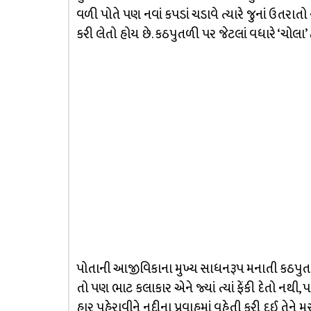
વળી પોતે પણ નવાં કપડાં ચડાવે ત્યારે જુનાં ઉતરા
કરી લેતો હોય છે. કઠપુતળી પર જેટલાં વધારે ‘ચોલા’
પોતાની આજીવિકાના મુખ્ય સાધનરૂપ મનાતી કઠપુત
તો પણ ભાટ કલાકાર એને જ્યાં ત્યાં ફેંકી દેતો નથી,
હાર પહેરાવીને નદીના પ્રવાહમાં વહેતી કરી દઈ તેને 