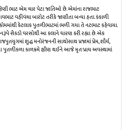
્ષિણી ભાટ એમ ચાર પેટા જાતિઓ છે. એમાંના રાજભાટ
ા. રાવભાટ વહીવંચા બારોટ તરીકે જાણીતા બન્યા હતા. કંકાળી
કોમમાંથી કેટલાક પુતળીભાટમાં ભળી ગયા તે નટભાટ કહેવાયા.
રૂપે સેેકડો વરસોથી આ કલાને ધારણ કરી રહ્યા છે. એક
તયુગમાં શુદ્ધ મનોરંજનની સાથોસાથ પ્રજામાં પ્રેમ, શૌર્ય,
 પુતળીકળા કાળક્રમે ક્ષીણ થઈને આજે મૃતઃપ્રાય અવસ્થામાં