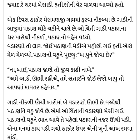
જમાદારે ઘરમાં બેસાડી હતી.સોની વેર વાળવા આવ્યો હતો.
એક દિવસ ઠાકોર મેરામણજી ગામમાં ફરવા નીકળ્યા છે. ગાડીની
બાજુમાં પઠાણ ઘોડે ચડીને ચાલે છે. ઓચિંતી ગાડી પઠાણના
ધર પાસેથી નીકળી, પઠાણનો વહેમ વધ્યો.
વડારણો તો લાગ જોઈ પઠાણની મેડીએ પહોછી ગઈ હતી. એણે
મેળ મેળવ્યો. પઠાણની વહુને પૂછ્યું: “બાપુને જોવા છે?”
“ના, બાઈ, પઠાણ જાણે તો જીવ કાઢી નાખે.”
“અમે આડી ઊભી રહીએ, તમે સંતાઈને જોઈ લેજો. બાપુ તો
આપણાં માવતર કહેવાય.”
ગાડી નીકળી. ઊંચી બારીમાં બે વડારણો ઊભી છે. વચ્ચેથી
પઠાણનિ વહુ જોવે છે. એમાં ઓચિંતાની વડારણો બેસી ગઈ.
પઠાણની વહુને ભાન આવે તે પહેલાં પઠાણની નજર ઊંચી પડી.
એના મનમાં ડાઘ પડી ગયો. ઠાકોર ઉપર એની ખૂની આંખ રમવા
માંડી.