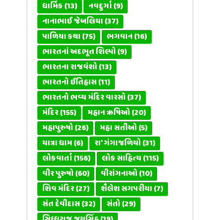
ધાર્મિક
(13)
નવદુર્ગા
(9)
નાનાભાઈ જેબલિયા
(37)
પાળિયા કથા
(75)
ભગવાન
(16)
ભારતનાં અદભૂત શિલ્પો
(9)
ભારતના રાજવંશો
(13)
ભારતનો ઈતિહાસ
(11)
ભારતનો ભવ્ય મંદિર વારસો
(37)
મંદિર
(155)
મહાન ઋષિઓ
(20)
મહાપુરુષો
(26)
મહા સતીઓ
(5)
યાત્રા ધામ
(6)
રા' ગંગાજળિયો
(31)
લોકવાર્તા
(156)
લોક સાહિત્ય
(115)
વીર પુરુષો
(60)
વીરાંગનાઓ
(10)
શિવ મંદિર
(27)
શૈલેશ સગપરીયા
(7)
સંત દેવીદાસ
(32)
સંતો
(29)
સિધ્ધરાજ જયસિંહ
(19)