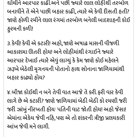
ઘોંચીને આરપાર કાઢી.અને પછી જ્યારે લાલ લોહીથી તરબોળ
બનાવીને તેં એને પાછી બહાર કાઢી, ત્યારે એ કેવી દીસતી હતી?
જાણે હોળી રમીને લાલ રંગમાં તરબોળ બનેલી બાદશાહની કોઈ
હુરમની કળી!
૩. કેવી! કેવી એ કટારી! અહો, જાણે અષાઢ માસની વીજળી
આકાશમા ઊતરી હોય! અને લોહીમાંથી રંગાઈને જ્યારે
આરપાર દેખાઈ ત્યારે એવું લાગ્યું કે કેમ જાણે કોઈ મહેલને
ઝરૂખે બેઠેલી મૃગનયની પોતાનો હાથ સોનાના જાળિયામાંથી
બહાર કાઢ્યો હોય?
૪. બીજા કોઈથી ન બને તેવી વાત આજે તેં કરી. ફરી વાર કેવી
લાગે છે એ કટારી? જાણે જાળિયામાં બેઠી બેઠી કો રમણી જરી
જરી ઝાંખું નીરખતી હોયઃ પતિની વાટ જોતી હોય! અહો જેસા!
એમાંના એકેય જેવી નહિ, પણ એ તો શંકરની ત્રીજી પ્રલયકારી
આંખ જેવી મને લાગી.