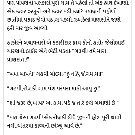
પણ પાંપણનો પલકારો પૂરો થાય તે પહેલાં તો એક હાથ દેખાણો.
એક કટાર ઝબૂકી. અને કટાર પડી. ક્યાં? પઠાણની પહોળી
છાતીમાં. પહાડ જેવો પઠાણ પડ્યો. ઝબકેલાં માણસોને જાણે
ફરી વાર જીવ આવ્યો.
ઠાકોરને બચાવનારો એ કટારીદાર હાથ કોનો હતો? જેસોભાઈ
ચારણનો. ઠાકોર એને ભેટી પડ્યાઃ “ગઢવી! તમે મારા
પ્રાણદાતા!”
“ખમા બાપને!” ગઢવી બોલ્યાઃ”હું નહિ, જોગમાયા!”
“ગઢવી, રોણકી ગામ વંશ પરંપરા માડી આપું છું.”
“શી જરૂર છે, બાપ? આ કાયા પડે જ તારે કણે બંધાણી છે.”
“પણ જેસા ગઢવી! એક રોણકી દીધે જીવની હોશ પૂરી થાતી
નથી. અંતરમા કાવ્યની છોળ્યું આવે છે.”