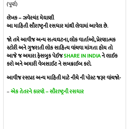
(પૂર્ણ)
લેખક – ઝવેરચંદ મેઘાણી
આ માહિતી સૌરાષ્ટ્રની રસધાર માંથી લેવામાં આવેલ છે.
જો તમે આવીજ અન્ય સત્યઘટના, લોક વાર્તાઓ, પ્રેરણાત્મક
સ્ટોરી અને ગુજરાતી લોક સાહિત્ય વાંચવા માંગતા હોય તો
આજે જ અમારા ફેસબુક પેઈજ
SHARE IN INDIA
ને લાઈક
કરો અને અમારી વેબસાઈટ ને સબક્રાઈબ કરો.
આવીજ રસપ્રદ અન્ય માહિતી માટે નીચે ની પોસ્ટ જરૂર વાંચજો-
–
એક તેતરને કારણે – સૌરાષ્ટ્રની રસધાર