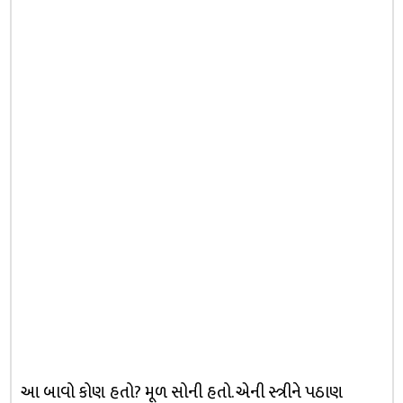
આ બાવો કોણ હતો? મૂળ સોની હતો. એની સ્ત્રીને પઠાણ