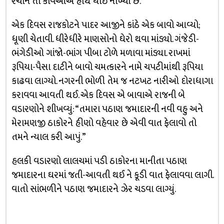
રચીને તો કવિઓએ હાથ ધોઈ નાખ્યા છે.
એક દિવસ રાજકોટને પાદર આજીને કાંઠે એક બાવો આવ્યો;
ધૂણી ચેતાવી. ધીરેધીરે માણસોનો ઘેરો થવા માંડ્યો. ગંજેડી-
ભંગેડીઓ ગાંજો-ભાંગ પીબા ટોળે મળાવા માંડ્યા. રાખમાં
રૂપિયા-પૈસા દાટીને બાવો ચમત્કારને નામે ચપટીમાંથી રૂપિયા
કાઢવા લાગ્યો. નગરની ભોળી તેમ જ નટખટ નારીઓ દોરાધાગા
કરાવવા આવતી થઈ. એક દિવસ એ બાવાએ રાજની બે
વડારણોને શીખવ્યું: “તમારા પઠાણ જમાદારની નવી વહુ અને
મેરામણજી ઠાકોરને હીણો વહેવાર છે એવી વાત ફેલાવો તો
તમને ન્યાલ કરી આપું.”
હલકી વડારણો લાલચમાં પડી ઠાકોરના માનીતા પઠાણ
જમાદારના ઘરમાં જતી-આવતી થઈ ને કૂડી વાત ફેલાવવા લાગી.
વાતો સાંભળીને પઠાણ જમાદારને ઝેર ચડવા લાગ્યું.