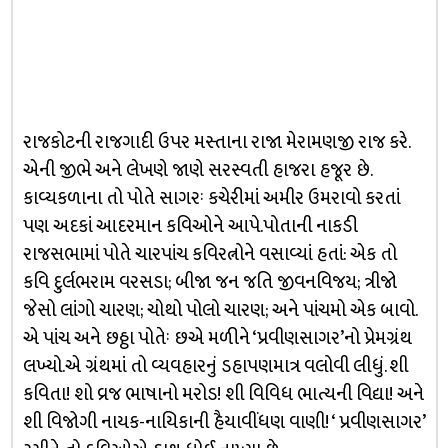
રાજકોટની રાજગાદી ઉપર મસ્તાના રાજા મેરામણજી રાજ કરે.
એની જીભે અને લેખણે જાણે સરસ્વતી હાજરા હજૂર છે.
કાવ્યકળાના તો પોતે સાગરઃ કચેરીમાં અમીર ઉમરાવો કરતાં
પણ અદકાં આદરમાન કવિઓને આપે.પોતાની નાકડી
રાજસભામાં પોતે ચારપાંચ કવિરત્નોને વસાવ્યાં હતાં: એક તો
કવિ દુર્લભરામ વરસડા; બીજા જન જતિ જીવનવિજય; ત્રીજો
જેસો લાંગો ચારણ; ચોથો પોલો ચારણ; અને પાંચમો એક બાવો.
એ પાંચ અને છઠ્ઠા પોતેઃ છએ મળીને ‘પ્રવીણસાગર’નો પ્રેમગ્રંથ
લખ્યો.એ ગ્રંથમાં તો વ્યવહારનું ડહાપણમાત્ર વલોવી લીધું. શી
કવિતા! શો વ્રજ ભાષાનો મરોડ! શી વિવિધ ભાત્યની વિદ્યા! અને
શી વિજોગી નાયક-નાયિકાની હૈયાવીંધણ વાણી! ‘ પ્રવીણસાગર’