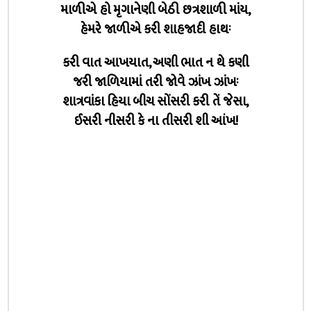
માળીએ હો મૃગાનેણી બેઠી છત્રશાળી માંય,
હેમરે જાળીએ કરી શાહજાદી હાથઃ
કરી વાત આખયાત, અણી ભાત ન થે કણી
જરી જાળિયામાં તરી જોવે ઝાંખ ઝાંખઃ
શાત્રવાંકા હિયા બીચ સોંસરી કરી તેં જેસા,
ઈસરી નીસરી કે ના તીસરી શી આંખ!