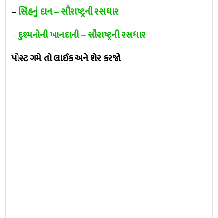
–
સિંહનું દાન – સૌરાષ્ટ્રની રસધાર
–
દુશ્મનોની ખાનદાની – સૌરાષ્ટ્રની રસધાર
પોસ્ટ ગમે તો લાઈક અને શેર કરજો