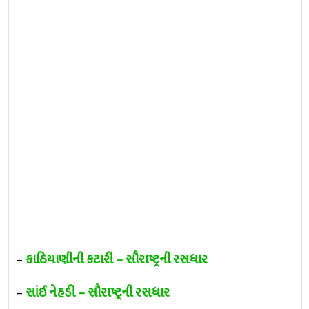
–
કાઠિયાણીની કટારી – સૌરાષ્ટ્રની રસધાર
–
સાંઈ નેહડી – સૌરાષ્ટ્રની રસધાર