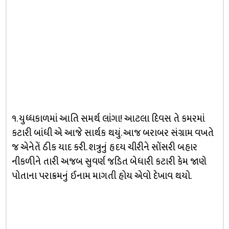
૧. યુધ્ધકાળમાં આતિ સમર્થ લાંગા! આટલા દિવસ તે કમરમાં
કટારી બાંધી એ આજે સાર્થક થયું. આજ બરાબર સંગ્રામ વખતે
જ એનેતેં ઠીક યાદ કરી. શત્રુનું હૃદય ચીરીને સોંસરી બહાર
નીકળીને તારી અજબ સુવર્ણ જડિત બેધારી કટારી કેમ જાણે
પોતાના પરાક્રમનું ઈનામ માગતી હોય એવો દેખાવ થયો.