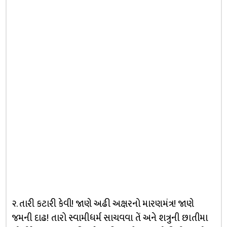
૨. તારી કટારી કેવી! જાણે અઢી અક્ષરનો મારણમંત્ર! જાણે
જમની દાઢ! તારો સ્વામીધર્મ સાચવવા તેં અને શત્રુની છાતીમા