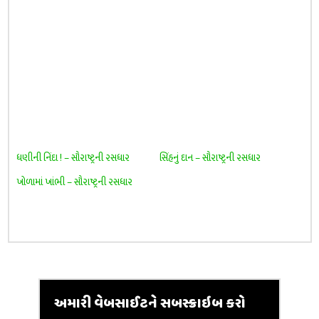
ધણીની નિંદા ! – સૌરાષ્ટ્રની રસધાર
સિંહનું દાન – સૌરાષ્ટ્રની રસધાર
ખોળામાં ખાંભી – સૌરાષ્ટ્રની રસધાર
અમારી વેબસાઈટને સબસ્ક્રાઇબ કરો