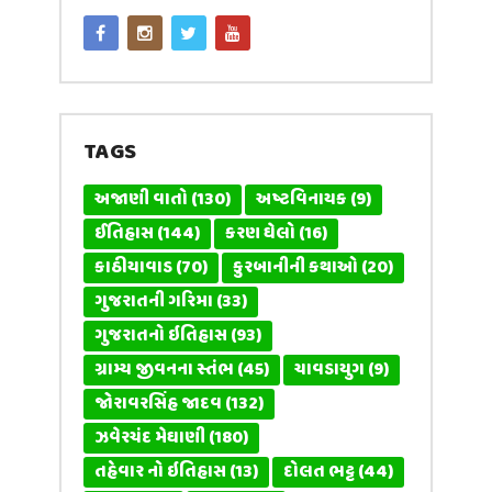
TAGS
અજાણી વાતો
(130)
અષ્ટવિનાયક
(9)
ઈતિહાસ
(144)
કરણ ઘેલો
(16)
કાઠીયાવાડ
(70)
કુરબાનીની કથાઓ
(20)
ગુજરાતની ગરિમા
(33)
ગુજરાતનો ઇતિહાસ
(93)
ગ્રામ્ય જીવનના સ્તંભ
(45)
ચાવડાયુગ
(9)
જોરાવરસિંહ જાદવ
(132)
ઝવેરચંદ મેઘાણી
(180)
તહેવાર નો ઇતિહાસ
(13)
દોલત ભટ્ટ
(44)