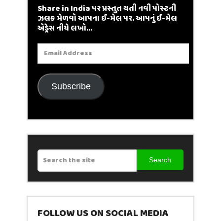
Share in India પર પ્રસ્તુત થતી નવી પોસ્ટની
ઝલક મેળવો આપના ઈ-મેલ પર. આપનું ઈ-મેલ
એડ્રેસ નીચે લખો...
Email
Address
Subscribe
Search
FOLLOW US ON SOCIAL MEDIA