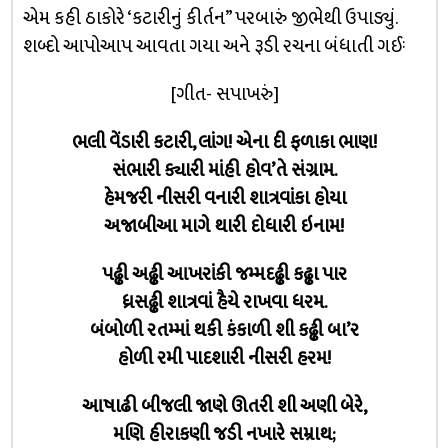
એમ કહી ઠાકોરે ‘કટારીનું કીર્તન” પરબારું જીભેથી ઉપાડ્યું.
શબ્દો આપોઆપ આવતા ગયા અને રૂડી રચના બંધાતી ગઈઃ
[ગીત- સપાખરું]
ભલી વેંડારી કટારી, લાંગ! એના દી ફળાકા ભાણ!
સંભારી ક્યારી માંહી હોવ’તે સંગ્રામ.
હેમજરી નીસરી વનારી શાત્રવાંકા હોયા
અજાબીઆ માગે થારી દોધારી ઇનામ!
પઢ્ઢી અઢ્ઢી આખરાંકી જમ્મદઢ્ઢી કઢ્ઢા પાર
ધ્રસઢ્ઢી શાત્રવાં હૈયે રાખવા ધરમ.
બંબોળી રતમ્માં થકી કંકાળી શી કઢ્ઢી બા’ર
હોળી રમી પાદશારી નીસરી હરમ!
આષાઢી બીજલી જાણે ઊતરી શી અણી બેરે,
મણિ હીરાકણી જડી નખારે સમ્રાથ;