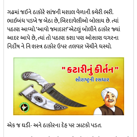
ગઢમાં જઈને ઠાકોરે સાંજની મશાલ વેળાની કચેરી ભરી.
ભાઈબંધ પડખે જ બેઠા છે, બિરદાવેલીઓ બોલાય છે. ત્યાં
પઠાણ આવ્યો. ‘આવો જમાદાર!’ એટલું બોલીને ઠાકોર જ્યાં
આદર આપે છે, ત્યાં તો પઠાણ કશા પણ ઓસાણ વગરના
નિર્દોષ ને નિઃશસ્ત્ર ઠાકોર ઉપર તલવાર ખેંચીને ધસ્યો.
એક જ ઘડી- અને ઠાકોરના દેહ પર ઝાટકો પડત.