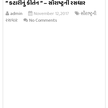
” કટારીનું કીર્તન ” – સૌરાષ્ટ્રની રસધાર
admin
November 12, 2017
સૌરાષ્ટ્રની
રસધાર
No Comments