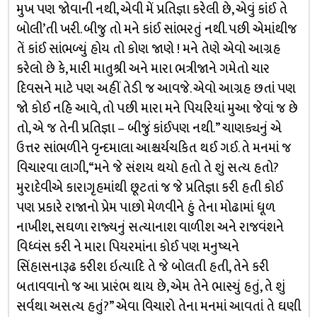
મુખ પણ જોવાની નથી, એવી મેં પ્રતિજ્ઞા કરેલી છે, એવું કાંઈ તે
બોલી’તી ખરી. બીજુ તો મને કાંઈ સાંભરતું નથી. પછી એમાંથીજ
તેં કાંઈ સાંભળ્યું હોય તો કોણ જાણે ! મને તેણે એવો આગ્રહ
કરેલો છે કે, મારી માતુશ્રી અને મારા ભત્રીજાને ગમેતો ચાર
દિવસને માટે પણ અહીં તેડી જ આવજે. એવો આગ્રહ છતાં પણ
જો કોઈ નહિ આવે, તો પછી મારા મને પિયરિયાં મુઆ જેવાં જ છે
તો, એ જ તેની પ્રતિજ્ઞા – બીજું કાંઈપણ નથી.” ચાણક્યનું એ
ઉત્તર સાંભળીને વૃન્દમાલા આશ્ચર્યચકિત થઈ ગઈ. તે મનમાં જ
વિચારવા લાગી, “મને જે સંશય થયો હતો તે શું સત્ય હતો?
મુરાદેવીએ કારાગૃહમાંથી છૂટતાં જ જે પ્રતિજ્ઞા કરી હતી કોઈ
પણ પ્રકારે રાજાનો પ્રેમ પાછો મેળવીને હું તેના મોઢામાં ધૂળ
નાખીશ, સઘળા રાજ્યનું સત્યાનાશ વાળીશ અને રાજવંશને
વિધ્વંસ કરી ને મારા પિયરમાંના કોઈ પણ મનુષ્યને
સિંહાસનારૂઢ કરીશ ઇત્યાદિ તે જે બોલતી હતી, તેને કરી
બતાવવાનો જ આ પ્રારંભ થાય છે, એમ તેને ભાસ્યું હતું, તે શું
સર્વથા અસત્ય હતું?” એવા વિચારો તેના મનમાં આવતાં તે ઘણી