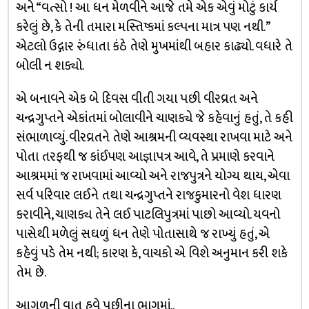
અને “વત્સો ! આ ધન મેળવીને આજે તમે એક એવું મોટું કાર્ય
કરેલું છે, કે તેની તમારા મસ્તિષ્કમાં કલ્પના માત્ર પણ નથી.”
એટલો ઉદ્ગાર રુંધાતા કંઠે તેણે મુખમાંથી બહાર કાઢ્યો. વધારે તે
બોલી ન શક્યો.
એ બનાવને એક બે દિવસ વીતી ગયા પછી વીરવ્રત અને
ચન્દ્રગુપ્તને એકાંતમાં બોલાવીને ચાણક્યે જે કહેવાનું હતું, તે કહી
સંભાળાવ્યું. વીરવ્રતને તેણે આશ્રમની વ્યવસ્થા રાખવા માટે અને
પોતા તરફથી જ કાંઈપણ આજ્ઞાપત્ર આવે, તે પ્રમાણે કરવાને
આશ્રમમાં જ રાખવામાં આવ્યો અને રાજપુત્રને યોગ્ય થાય, એવા
સર્વ પરિવાર લઈને તથા ચન્દ્રગુપ્તને રાજકુમારનો વેશ ધારણ
કરાવીને, ચાણક્ય તેને લઈ પાટલિપુત્રમાં પાછો આવ્યો. યવનો
પાસેથી મળેલું સઘળું ધન તેણે પોતાસાથે જ રાખ્યું હતું, એ
કહેવું પડે તેમ નથી; કારણ કે, વાચકો એ વિશે અનુમાન કરી શકે
તેમ છે.
આગળની વાત હવે પછીના ભાગમાં..