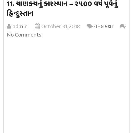
11. ચાણકયનું કારસ્થાન – ૨૫૦૦ વર્ષ પૂર્વેનું
હિન્દુસ્તાન
admin
October 31, 2018
નવલકથા
No Comments