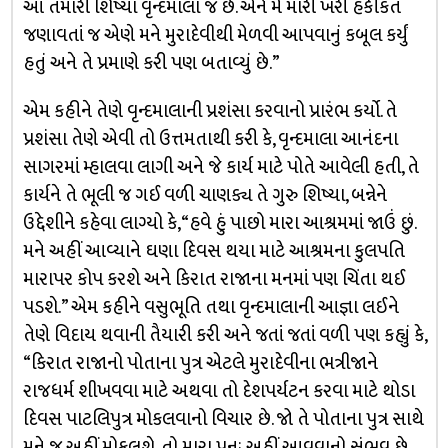
આ તમારી શિષ્યા વૃન્દમાલા જ છે. એને મેં મારી ખરી હકીકત
જણાવતાં જ એણે મને મુરાદેવીથી મેળવી આપવાનું કબૂલ કર્યું
હતું અને તે પ્રમાણે કરી પણ બતાવ્યું છે.”
એમ કહીને તેણે વૃન્દમાલાની પ્રશંસા કરવાનો પ્રારંભ કર્યો. તે
પ્રશંસા તેણે એવી તો ઉત્તમતાથી કરી કે, વૃન્દમાલા આનંદના
સાગરમાં મ્હાલવા લાગી અને જે કાર્ય માટે પોતે આવેલી હતી, તે
કાર્યને તે ભૂલી જ ગઈ વળી ચાણક્ય તે ગુરુ શિષ્યા, બન્નેને
ઉદ્દેશીને કહેવા લાગ્યો કે, “હવે હું પાછો મારા આશ્રમમાં જાઉં છું.
મને અહીં આવ્યાને ઘણા દિવસ થયા માટે આશ્રમના કુલપતિ
મારાપર કોપ કરશે અને કિરાત રાજાના મનમાં પણ ચિંતા થઈ
પડશે.” એમ કહીને વસુભૂતિ તથા વૃન્દમાલાની આજ્ઞા લઈને
તેણે વિદાય થવાની તૈયારી કરી અને જતાં જતાં વળી પણ કહ્યું કે,
“કિરાત રાજાનો પોતાના પુત્ર એટલે મુરાદેવીના ભત્રીજાને
રાજધર્મ શીખવવા માટે અથવા તો દેશપર્યટન કરવા માટે થોડા
દિવસ પાટલિપુત્ર મોકલવાનો વિચાર છે. જો તે પોતાના પુત્ર સાથે
મને જ અહીં મોકલશે, તો મારા પુનઃ અહીં આવવાનો સંભવ છે