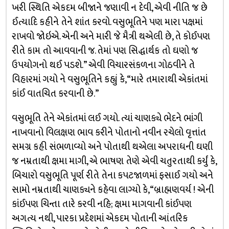
ખરી સ્થિતિ એકદમ બીજાને જણાવી ન દેવી, એવી નીતિ જ છે
ઈત્યાદિ કહીને તેને શાંત કરવો. વસુભૂતિને પણ મારા પક્ષમાં
રાખવો જોઇએ. એની અને મારી જે મૈત્રી થએલી છે, તે કોઈપણ
રીતે કામ તો આવવાની જ. તેમાં પણ સિદ્ધાર્થક તો ઘણો જ
ઉપયોગનો થઈ પડશે.” એવી વિચારસંકળના ગોઠવીને તે
વિહારમાં ગયો ને વસુભૂતિને કહ્યું કે, “મારે તમારાથી એકાંતમાં
કાંઈ વાતચિત કરવાની છે.”
વસુભૂતિ તેને એકાંતમાં લઈ ગયો. ત્યાં ચાણક્યે ભેદને ભાંગી
નાખવાનો વિલક્ષણ ભાવ કરીને પોતાનો નવીન રચેલો વૃત્તાંત
સમગ્ર કહી સંભળાવ્યો અને પોતાથી થએલા અપરાધની ઘણી
જ નમ્રતાથી ક્ષમા માગી, એ ભાષણ તેણે એવી ચતુરતાથી કર્યું કે,
બિચારો વસુભૂતિ પૂર્ણ રીતે તેના કપટજાળમાં ફસાઈ ગયો અને
સામો નમ્રતાથી ચાણક્યને કહેવા લાગ્યો કે, “બ્રાહ્મણવર્ય ! એની
કાંઈપણ ચિન્તા તારે કરવી નહિ; ક્ષમા માગવાની કાંઈપણ
અગત્ય નથી, પારકા પ્રદેશમાં એકદમ પોતાની આંતરિક