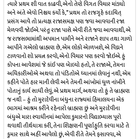
ત્યારે પ્રથમ શી વાત કાઢવી, એનો તેણે વિગત વિચાર માંડ્યો
અને અંતે એવો નિશ્ચય કર્યો કે,” પ્રથમ તો રાજગૃહે કદાચિત્
પ્રસંગ આવે તો પ્રત્યક્ષ રાજાસમક્ષ પણ જવા આવવાની રજા
મેળવવી જોઈએ. પરંતુ રાજા પાસે એવી રીતે જવા આવવાથી, એ
જ રાજસભામાંથી અપમાન પામીને અને રાજાને શાપ તથા ગાળો
આપીને ગએલો બ્રાહ્મણ છે, એમ લોકો એાળખશે, એ વિઘ્નને
ટાળવાનો શો પ્રયત્ન કરવો, એનો વિચાર પણ કરવો જોઇએ. હું
કોપના આવેશમાં જે કાંઈ પણ બેાલ્યો હતો, તે રાજાએ, તેમના
અધિકારીઓએ અથવા તો પંડિતોએ ધ્યાનમાં લેવાનું નથી, એમ
કહીને પોતે હાર માની લેવી અને તેમની આંખોમાં ધૂળ નાંખીને
પોતાનું કાર્ય સાધી લેવું, એ પ્રથમ માર્ગ, અથવા તો હું તે બ્રાહ્મણ
જ નથી – હું તો મુરાદેવીના બંધુના રાજ્યમાં હિમાલયના એક
ભાગમાં આશ્રમ કરીને રહેનારો બ્રાહ્મણ છું અને મુરાદેવીના
બંધુએ મારા સ્વાધીનમાં આપેલા કુમારનો વિદ્યાભ્યાસ પૂરો
થવાથી તીર્થયાત્રા કરી, તેના શિક્ષણની પૂર્ણાહુતિ કરવા માટે તે
કુમાર સાથે અહીં આવેલો છું, એવી રીતે તેમને ફસાવવા, એ