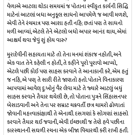
વેળાએ આટલા થોડા સમયમાં જ પોતાના સ્વીકૃત કાર્યની સિદ્ધિ
માટેનાં આટલાં બધા અનુકૂલ સાધનો આપમેળે જ આવી મળશે,
એવી તેને રંચમાત્ર પણ આશા હતી નહિ; છતાં પણ તે સાધનો
મળી આવ્યાં, એટલે તેને એટલો બધો અપાર આનંદ થાય, એમાં
આશ્ચર્ય થવા જેવું શું હોય વારુ?
મુરાદેવીની સહાયતા માટે તો તેના મનમાં શંકાજ નહોતી, અને
એક વાત તેને કહેલી ન હોતી, તે કહીને પૂરો પૂરાવો આપ્યો,
એટલે પછી કોઈ પણ સાહસ કરવાને તે આનાકાની કરે, એમ હતું
જ નહિ, એ પણ્ તે સારી રીતે જાણતો હતો. પોતાને વિનાકારણ
આપવામાં આવેલ્ દુ:ખોનું વૈર લેવા માટે તે જ્યારે આટલું બધું
સાહસ કરવાને તૈયાર થયેલી છે, તો પોતાના પુત્રને સિંહાસનપર
બેસાડવાની અને તેના પર સમ્રાટ ચક્રવર્તી છત્ર ચામરો ઢોળાતાં
જોવાની મહત્ત્વાકાંક્ષાથી તે એનાથી. દસગણાં કે સોગણાં સાહસો
કરવાને તૈયાર થઈ જવાની, એવી ઇચ્છાથી જ તેણે હવે પછીના
કારસ્થાનની સઘળી રચના એક બીજા વિચારથી કરી રાખી હતી.