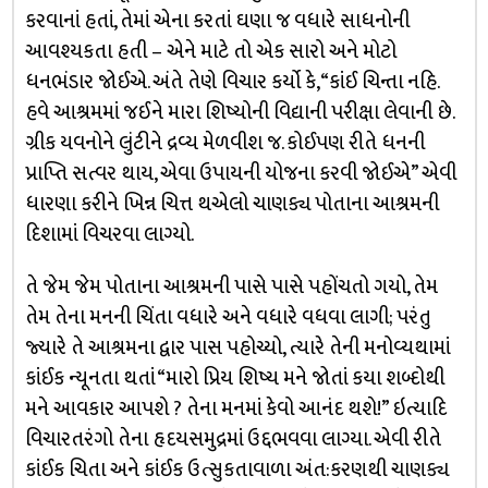
કરવાનાં હતાં, તેમાં એના કરતાં ઘણા જ વધારે સાધનોની
આવશ્યકતા હતી – એને માટે તો એક સારો અને મોટો
ધનભંડાર જોઈએ. અંતે તેણે વિચાર કર્યો કે, “કાંઈ ચિન્તા નહિ.
હવે આશ્રમમાં જઈને મારા શિષ્યોની વિદ્યાની પરીક્ષા લેવાની છે.
ગ્રીક યવનોને લુંટીને દ્રવ્ય મેળવીશ જ. કોઈપણ રીતે ધનની
પ્રાપ્તિ સત્વર થાય, એવા ઉપાયની યોજના કરવી જોઈએ” એવી
ધારણા કરીને ખિન્ન ચિત્ત થએલો ચાણક્ય પોતાના આશ્રમની
દિશામાં વિચરવા લાગ્યો.
તે જેમ જેમ પોતાના આશ્રમની પાસે પાસે પહોંચતો ગયો, તેમ
તેમ તેના મનની ચિંતા વધારે અને વધારે વધવા લાગી; પરંતુ
જ્યારે તે આશ્રમના દ્વાર પાસ પહોચ્યો, ત્યારે તેની મનોવ્યથામાં
કાંઈક ન્યૂનતા થતાં “મારો પ્રિય શિષ્ય મને જોતાં કયા શબ્દોથી
મને આવકાર આપશે ? તેના મનમાં કેવો આનંદ થશે!” ઇત્યાદિ
વિચારતરંગો તેના હૃદયસમુદ્રમાં ઉદ્દભવવા લાગ્યા. એવી રીતે
કાંઈક ચિતા અને કાંઈક ઉત્સુકતાવાળા અંત:કરણથી ચાણક્ય