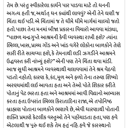
તેમ છે. પરંતુ સ્વીકારેલા કાર્યને પાર પાડવા માટે તો ધનની
અગત્ય હતી જ, અર્થાત્ ધન ક્યાંથી લાવવું? એની તેને ઘણી જ
ચિંતા થઈ પડી. એ ચિંતામાં જ તે ધીમે ધીમે માર્ગમાં ચાલ્યો જતો
હતો. પાછા તેના મનમાં બીજા પ્રકારના વિચારો આવવા માંડ્યા,
“પાછળ ચન્દ્રગુપ્તે આશ્રમની કેવી વ્યવસ્થા રાખી હશે? ત્યાંના
ભિલ્લ, ખાસ, પ્રાચ્ય ગોંડ અને ખાંડ વગેરે લોકોના બાળકોને તેણે
સારી રીતે સાચવ્યા હશે, કે તેમનાથી લડી ઝગડીને આશ્રમને
ઉદ્ધવસ્ત કરી નાંખ્યું હશે?” એની પણ તેને ચિંતા થવા માંડી.
આજ સૂધી આશ્રમને વ્યવસ્થાથી ચલાવવામાં તેને શ્રમ વેઠવો
પડતો નહોતો; કારણ કે, કંદ, મૂળ અને ફળો તેના તરુણ શિષ્યો
અરણ્યમાંથી લઈ આવતા હતા અને તેઓ પોતે શિકાર કરીતે
પોતાનું પેટ ભરતા હતા અને આશ્રમમાં આવી વિદ્યાનો અભ્યાસ
કરતા હતા. ઉપરાંત ભિલ્લ કિરાતાદિના રાજા, એ તપોનિષ્ઠ
બ્રાહ્મણ પોતાના બાળકોને ભણાવે છે, એવી ધારણાથી પોતાની
શક્તિ પ્રમાણે કેટલીક વસ્તુઓ તેને પહોંચાડતા હતા, પણ હવે
એટલાથી જ પૂરું થઈ શકે તેમ હતું નહિ. હવે જે કારસ્થાનો