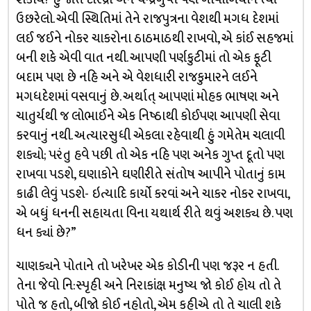
ઉછરેલો. એવી સ્થિતિમાં તેને રાજપુત્રના વેશથી મગધ દેશમાં
લઈ જઈને નોકર ચાકરોના ઠાઠમાઠથી રાખવો, એ કાંઈ સહજમાં
બની શકે એવી વાત નથી. આપણી પર્ણકુટીમાં તો એક ફૂટી
બદામ પણ છે નહિ અને એ વેશધારી રાજકુમારને લઈને
મગધદેશમાં વસવાનું છે. અર્થાત્ આપણાં મોહક ભાષણ અને
ચાતુર્યથી જ લોભાઈને એક નિષ્ઠાથી કોઈપણ આપણી સેવા
કરવાનું નથી. અત્યારસુધી એકલા રહેવાથી હું ગમેતેમ ચલાવી
શક્યો; પરંતુ હવે પછી તો એક નહિ પણ અનેક ગુપ્ત દૂતો પણ
રાખવા પડશે, ઘણાકોને ઘણીરીતે સંતોષ આપીને પોતાનું કામ
કાઢી લેવું પડશે- ઇત્યાદિ કાર્યો કરવાં અને ચાકર નોકર રાખવા,
એ બધું ધનની સહાયતા વિના યથાર્થ રીતે થવું અશક્ય છે. પણ
ધન ક્યાં છે?”
ચાણક્યને પોતાને તો ખરેખર એક કોડીની પણ જરૂર ન હતી.
તેના જેવો નિ:સ્પૃહી અને નિરાકાંક્ષ મનુષ્ય જો કોઈ હોય તો તે
પોતે જ હતો, બીજો કોઈ નહોતો, એમ કહીએ તો તે ચાલી શકે