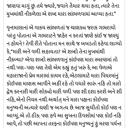
જાણવા માગું છું. તમે જ્યારે, જવાને તૈયાર થયા હતા, ત્યારે તેના
મુખમાંથી નીકળેલા એ શબ્દ મારા સાંભળવામાં આવ્યા હતા.”
વૃન્દમાલાનાં એ વાકય સાંભળતાં જ ચાણક્ય જરાક ગભરાયો
પરંતુ પોતાના એ ગભરાટને જાહેર ન કરતાં જાણે કાંઈ જ જાણ્યું
ન હોયને ! તેવી રીતે પોતાના મન સાથે જ બબડતો કહેવા લાગ્યો
કે, “મારી અને વળી સહાયતા? એ શબ્દો તેના મુખમાંથી
નીકળ્યા? એવા શબ્દો સાંભળવાનું કાંઇપણ મારા સ્મરણમાં તો
નથી. ૫ણ–પણ-પણ તેણે એમ કહ્યું હતું ખરું કે, આ વેળાએ
મહારાજાનો પ્રેમ મારામાં કાયમ રહે, એટલામાટે મારા પિયરમાંનું
કોઈપણ માણસ આવીને અહીં રહે તો વધારે સારું. નહિ તો મારો
દ્વેષ કરનારી મારી સોક્યો મારી વળી પણ શી દશા કરશે અને શી
નહિ, એનો નિયમ નથી. અર્થાત્ મને મારા પક્ષના કોઇ૫ણ
મનુષ્યની અત્યારે ઘણી જ અગત્ય છે. આજ સૂધીતો કોઈ પણ ન
આવ્યું, એ તો ઠીક; પણ હવે આ સુખના દિવસોમાં પણ કોઈ નહિ
આવે, તો પછી આપના તરફના કોઈપણ મનુષ્યનું હું મરણ પર્યન્ત