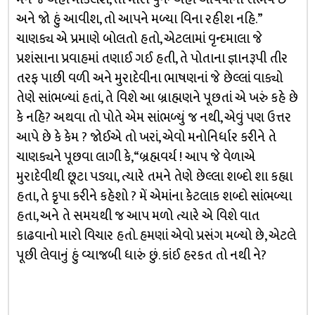
અને જો હું આવીશ, તો આપને મળ્યા વિના રહીશ નહિ.”
ચાણક્ય એ પ્રમાણે બોલતો હતો, એટલામાં વૃન્દમાલા જે
પ્રશંસાના પ્રવાહમાં તણાઈ ગઈ હતી, તે પોતાના જ્ઞાનરૂપી તીર
તરફ પાછી વળી અને મુરાદેવીના ભાષણનાં જે છેલ્લાં વાક્યો
તેણે સાંભળ્યાં હતાં, તે વિશે આ બ્રાહ્મણને પૂછતાં એ ખરું કહે છે
કે નહિ? અથવા તો પોતે એમ સાંભળ્યું જ નથી, એવું પણ ઉત્તર
આપે છે કે કેમ ? જોઈએ તો ખરાં, એવો મનોનિર્ધાર કરીને તે
ચાણક્યને પૂછવા લાગી કે, “બ્રહ્મવર્ય ! આપ જે વેળાએ
મુરાદેવીથી છૂટા પડ્યા, ત્યારે તમને તેણે છેલ્લા શબ્દો શા કહ્યા
હતા, તે કૃપા કરીને કહેશો ? મેં એમાંના કેટલાક શબ્દો સાંભળ્યા
હતા, અને તે સમયથી જ આપ મળો ત્યારે એ વિશે વાત
કાઢવાનો મારો વિચાર હતો. હમણાં એવો પ્રસંગ મળ્યો છે, એટલે
પૂછી લેવાનું હું વ્યાજબી ધારું છું. કાંઈ હરકત તો નથી ને?