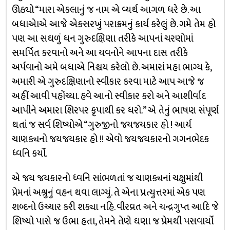
ઊઠ્યો “મારા એકલાનું જ નામ એ વ્યર્થ આગળ ધરે છે. આ
બધાએાએ આજે એકસરખું પરાક્રમનું કાર્ય કરેલું છે. ગમે તેમ હો
પણ આ સઘળું ધન ગુરુદક્ષિણા તરીકે આપનાં ચરણોમાં
સમર્પિત કરવાનો અને આ યવનોને આ૫ના દાસ તરીકે
અર્પવાનો અમે બધાએ નિશ્ચય કરેલો છે. અમારાં મહા ભાગ્ય કે,
અમારી એ ગુરુદક્ષિણાનો સ્વીકાર કરવા માટે આપ આજે જ
અહીં આવી પહોંચ્યા. હવે આનો સ્વીકાર કરો અને આશીર્વાદ
આપીને અમારા શિરપર કૃપાથી કર ધરો.” એ તેનું ભાષણ સંપૂર્ણ
થતાં જ સર્વ શિષ્યોએ “ગુરુજીનો જયજયકાર હો ! આર્ય
ચાણક્યનો જયજયકાર હો !! એવો જયજયકારનો ગગનભેદક
ધ્વનિ કર્યો.
એ જય જયકારનો ધ્વનિ સાંભળતાં જ ચાણક્યનાં ચક્ષુમાંથી
પ્રેમનાં અશ્રુનું વહન થવા લાગ્યું. તે એના પ્રત્યુત્તરમાં એક પણ
શબ્દનો ઉચ્ચાર કરી શક્યા નહિ. વીરવ્રત અને ચન્દ્રગુપ્ત આદિ જે
શિષ્યો પાસે જ ઉભા હતા, તેમને તેણે ઘણા જ પ્રેમથી પસવાર્યો