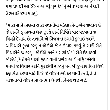
મહા પ્રેમથી આલિંગન આપ્યું. મુરાદેવીનું અંતઃકરણ આનંદથી
ઉભરાઈ જવા માંડ્યું.
“મારા ગ્રહો હાલમાં સારાં સ્થાનોમાં પડેલાં હોય, એમ જણાય છે.
જે કાર્યને હું હાથમાં ધરું છું, તે કાર્ય નિર્વિઘ્ને પાર પડવાનાં જ
ચિન્હો દેખાય છે; તથાપિ એ વિજયના રંગથી ફુલાઈ જઈને
અવિચારી કૃત્ય કરવું ન જોઈએ. જે કાંઈ પણ કરવું, તે સારી રીતે
વિચારીને જ કરવું ! જોઈએ; અને પગલાં એવી રીતે ઉપાડવાં
જોઈએ, કે તેમને પાછાં હટાવવાનો પ્રસંગ આવે નહિ.” એવો
મનમાં જ વિચાર કરીને મુરાદેવી રાજાનું મન બીજી રાણીઓ વિશે
કલુષિત કરવા માટેની જે જે યોજનાઓ કર વાની હતી, તે તે
યોજનાઓ યોજવામાં તનમન ધનથી નિમગ્ન થઈ ગઈ.