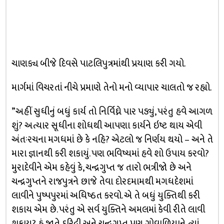
ચાણક્ય બીજે દિવસે પાટલિપુત્રમાંથી પ્રયાણ કરી ગયો.
માર્ગમાં વિચરતાં નીચે પ્રમાણે તેનો મનો વ્યાપાર ચાલતો જ રહ્યો.
”અહીં સુધીનું બધું કાર્ય તો નિર્વિઘ્ને પાર પડ્યું, પરંતુ હવે આગળ
શું? અત્યાર સૂધીના શોધથી આપણા કાર્યને ઇષ્ટ થાય એવી
અંતઃરચના મગધમાં છે કે નહિ? એટલો જ નિર્ણય થયો – અને તે
મારા જ્ઞાનથી કરી શકાયું. પણ ભવિષ્યમાં હવે શો ઉપાય કરવો?
મુરાદેવીને એમ કહેવું કે, ચન્દ્રગુપ્ત જ તારો ભત્રીજો છે અને
ચન્દ્રગુપ્તને રાજપુત્રને છાજે તેવા દોરદમામથી મગધદેશમાં
લાવીને પુષ્પપુરમાં અધિષ્ઠત કરવો. એ તે બધું યુક્તિથી કરી
શકાય એમ છે. પરંતુ એ સર્વ યુક્તિને અમલમાં કેવી રીતે લાવી
શકાય? હું જાતે દરિદ્રી અને ચન્દ્રગુપ્ત પણ ગોવાળિયાને ત્યાં