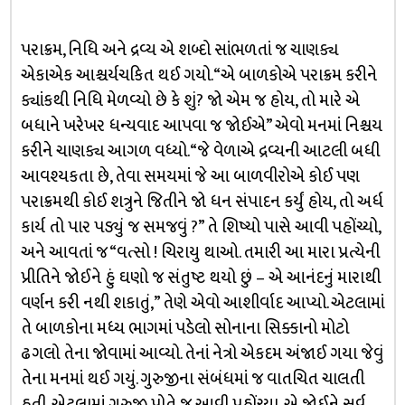
પરાક્રમ, નિધિ અને દ્રવ્ય એ શબ્દો સાંભળતાં જ ચાણક્ય
એકાએક આશ્ચર્યચકિત થઈ ગયો. “એ બાળકોએ પરાક્રમ કરીને
ક્યાંકથી નિધિ મેળવ્યો છે કે શું? જો એમ જ હોય, તો મારે એ
બધાને ખરેખર ધન્યવાદ આપવા જ જોઈએ” એવો મનમાં નિશ્ચય
કરીને ચાણક્ય આગળ વધ્યો. “જે વેળાએ દ્રવ્યની આટલી બધી
આવશ્યકતા છે, તેવા સમયમાં જે આ બાળવીરોએ કોઈ પણ
પરાક્રમથી કોઈ શત્રુને જિતીને જો ધન સંપાદન કર્યું હોય, તો અર્ધ
કાર્ય તો પાર પડ્યું જ સમજવું ?” તે શિષ્યો પાસે આવી પહોંચ્યો,
અને આવતાં જ “વત્સો ! ચિરાયુ થાઓ. તમારી આ મારા પ્રત્યેની
પ્રીતિને જોઈને હું ઘણો જ સંતુષ્ટ થયો છું – એ આનંદનું મારાથી
વર્ણન કરી નથી શકાતું,” તેણે એવો આશીર્વાદ આપ્યો. એટલામાં
તે બાળકોના મધ્ય ભાગમાં પડેલો સોનાના સિક્કાનો મોટો
ઢગલો તેના જોવામાં આવ્યો. તેનાં નેત્રો એકદમ અંજાઈ ગયા જેવું
તેના મનમાં થઈ ગયું. ગુરુજીના સંબંધમાં જ વાતચિત ચાલતી
હતી, એટલામાં ગુરુજી પોતે જ આવી પહોંચ્યા, એ જોઈને સર્વ