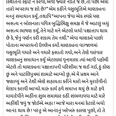
સ્થિતિનો સ્ફોટ ન કરવો, એવી જ્યારે નીતિ જ છે, તો પછી એમાં
તારો અપરાધ જ શો છે?” એમ કહીને વસુભૂતિએ ચાણક્યના
મનનું સમાધાન કર્યું, તથાપિ “આપના જેવા એક સ્વપ્ને પણ
અસત્ય ન બોલનારા પવિત્ર બુદ્ધિભિક્ષુ સમક્ષ મેં જે આટલું બધું
અસત્ય ભાષણ કર્યું, તેને માટે મને એટલો બધો પશ્ચાત્તાપ થાય
છે કે, જેનું વર્ણન કરી શકાય તેમ નથી.” એવા ચાણક્યે પાછો
પોતાના અપરાધનો ઉલ્લેખ કર્યો. ચાણક્યના વાગ્જાળમાં
વસુભૂતિ વધારે અને વધારે ફસાતો ગયો, અને તેણે વારંવાર
ચાણક્યનું સમાધાન કર્યું એટલામાં વૃન્દમાલા ત્યાં આવી પહોંચી
એટલે તો ચાણક્યના પશ્ચાત્તાપની પરિસીમા જ થઈ ગઈ, હું કોણ
છું અને પાટલિપુત્રમાં શામાટે આવ્યો છું, એ મેં પ્રથમ આને
જણાવ્યું અને તેથી એણે સહાયતા કરીને મારો અને મુરાદેવીનો
મેલાપ કરાવી આપ્યો. મારું કાર્ય હવે સમાપ્ત થયું છે. માટે હવે
માયાદેવીને અહીંના શુભ સમાચાર કહી સંભળાવવા માટે મારે
અહીંથી જવું જ જોઈએ. અહા ! આજે મારા મનમાં કેટલો બધો
આનંદ થાય છે ! પરંતુ એ આનંદનું ખરેખરું કારણ પૂછો, તો તે