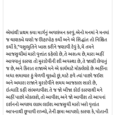
એમાંથી પ્રથમ કયા માર્ગનું અવલંબન કરવું, એનો મનમાં ને મનમાં
જ ચાણક્યે ઘણો જ ઊહાપોહ કર્યો અને એ સિદ્ધાંત તો નિશ્ચિત
કર્યો કે, “વસુભુતિને ખાસ કરીને જણાવી દેવું કે, મેં તમને
આજસુધીમાં મારો વૃત્તાંત કહેલો છે, તે અસત્ય છે, મારા અહીં
આવવાનું કારણ તો મુરાદેવીની શી અવસ્થા છે, તે જાણી લેવાનું
જ છે, અને કિરાત રાજાએ મને એ કાર્યમાટે મોકલેલો છે. અહીંના
બધા સમાચાર હું મેળવી ચૂક્યો છું, માટે હવે ત્યાં પાછો જઈશ
અને અમારા રાજાને મુરાદેવીને સમય આજકાલ સારો છે,
ઇત્યાદિ કહી સંભળાવીશ. તે જ જો બીજા કોઈ કારણથી મને
અહીં પાછો મોકલશે, તો આવીશ, અને જો આવીશ તો આપનાં
દર્શનનો અવશ્ય લાભ લઈશ. આજસુધી મારો ખરો વૃત્તાંત
આપનાથી છૂપાવી રાખ્યો, તેની ક્ષમા આપશો; કારણ કે, પોતાની