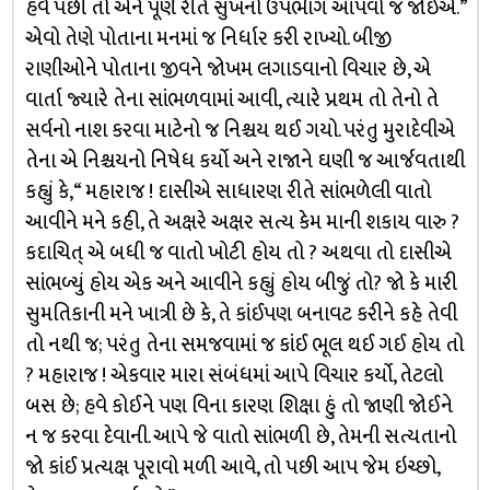
હવે પછી તો એને પૂર્ણ રીતે સુખનો ઉપભેાગ આપવો જ જોઈએ.”
એવો તેણે પોતાના મનમાં જ નિર્ધાર કરી રાખ્યો. બીજી
રાણીઓને પોતાના જીવને જોખમ લગાડવાનો વિચાર છે, એ
વાર્તા જ્યારે તેના સાંભળવામાં આવી, ત્યારે પ્રથમ તો તેનો તે
સર્વનો નાશ કરવા માટેનો જ નિશ્ચય થઈ ગયો. પરંતુ મુરાદેવીએ
તેના એ નિશ્ચયનો નિષેધ કર્યો અને રાજાને ઘણી જ આર્જવતાથી
કહ્યું કે, “ મહારાજ ! દાસીએ સાધારણ રીતે સાંભળેલી વાતો
આવીને મને કહી, તે અક્ષરે અક્ષર સત્ય કેમ માની શકાય વારુ ?
કદાચિત્ એ બધી જ વાતો ખોટી હોય તો ? અથવા તો દાસીએ
સાંભળ્યું હોય એક અને આવીને કહ્યું હોય બીજું તો? જો કે મારી
સુમતિકાની મને ખાત્રી છે કે, તે કાંઈપણ બનાવટ કરીને કહે તેવી
તો નથી જ; પરંતુ તેના સમજવામાં જ કાંઈ ભૂલ થઈ ગઈ હોય તો
? મહારાજ ! એકવાર મારા સંબંધમાં આપે વિચાર કર્યો, તેટલો
બસ છે; હવે કોઈને પણ વિના કારણ શિક્ષા હું તો જાણી જોઈને
ન જ કરવા દેવાની. આપે જે વાતો સાંભળી છે, તેમની સત્યતાનો
જો કાંઈ પ્રત્યક્ષ પૂરાવો મળી આવે, તો પછી આપ જેમ ઇચ્છો,