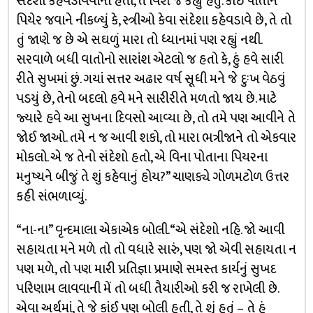
સંદેશો કહેવડાવવાનો હતો, તે વિશે જ કહ્યું હતું. કોઈ પોતાને
પિયેર જવાને નીકળ્યું કે, સ્ત્રીઓ કેવા સંદેશા કહેવડાવે છે, તે તો
તું જાણે જ છે એ સઘળું મારા તો ધ્યાનમાં પણ રહ્યું નથી.
સરવાળે બધી વાતોનો સારાંશ એટલો જ હતો કે, હું હવે સારી
રીતે સુખમાં છું. ગયાં સત્તર અઢાર વર્ષ સૂધી મને જે દુઃખ વેઠવું
પડયું છે, તેનો બદલો હવે મને સારીરીતે મળતો જાય છે. માટે
જ્યારે હવે આ સુખના દિવસો આવ્યા છે, તો તમે પણ આવીને તે
જોઈ જાઓ. તમે ન જ આવી શકો, તો મારા ભત્રીજાને તો એકવાર
મોકલો. એ જ તેનો સંદેશો હતો, એ વિના પોતાના પિયરના
મનુષ્યને બીજું તે શું કહેવાનું હોય?” ચાણક્યે ગોળમટોળ ઉત્તર
કહી સંભળાવ્યું.
“ના-ના” વૃન્દમાલા એકાએક બોલી. “એ સંદેશો નહિ. જો આવી
સહાયતા મને મળે તો તો વધારે સારું, પણ જો એવી સહાયતા ન
પણ મળે, તો પણ મારી પ્રતિજ્ઞા પ્રમાણે સમસ્ત કાર્યનું સુખદ
પરિણામ લાવવાની મેં તો બધી તૈયારીઓ કરી જ રાખેલી છે.
એવા અર્થમાં, તે જે કાંઈ પણ બોલી હતી, તે શું હતું – તે હું