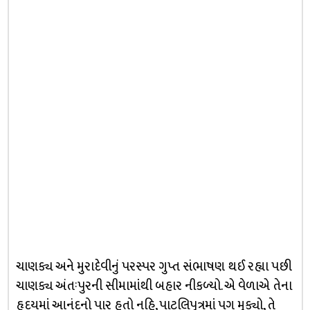
ચાણક્ય અને મુરાદેવીનું પરસ્પર ગુપ્ત સંભાષણ થઈ રહ્યા પછી
ચાણક્ય અંતઃપુરની સીમામાંથી બહાર નીકળ્યો. એ વેળાએ તેના
હૃદયમાં આનંદનો પાર હતો નહિ, પાટલિપુત્રમાં પગ મૂક્યો, તે