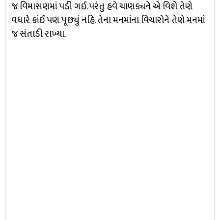
જ વિમાસણમાં પડી ગઈ. પરંતુ હવે ચાણક્યને એ વિશે તેણે
વધારે કાંઈ પણ પૂછ્યું નહિ. તેના મનમાંના વિચારોને તેણે મનમાં
જ સંતાડી રાખ્યા.