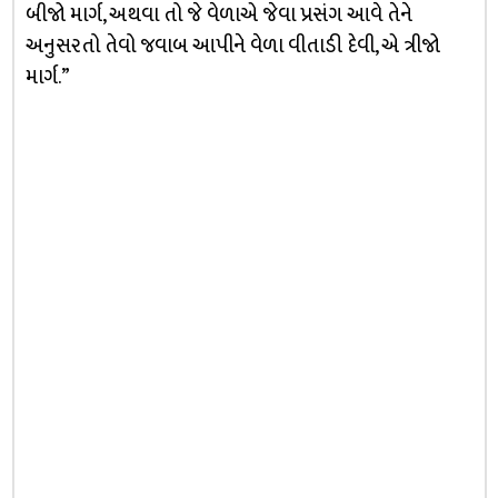
બીજો માર્ગ, અથવા તો જે વેળાએ જેવા પ્રસંગ આવે તેને
અનુસરતો તેવો જવાબ આપીને વેળા વીતાડી દેવી, એ ત્રીજો
માર્ગ.”