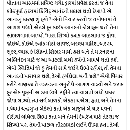
પોતાના આશ્રમમાં પ્રવિષ્ટ થયેા. દ્વારમાં પ્રવેશ કરતાં જ તેના
શોકપૂર્ણ હૃદયમાં કિંચિદ્ આનંદનો પ્રકાશ થતો દેખાયો. એ
આનંદનું કારણ શું હશે ? એનો વિચાર કરતો જ તપોવનમાં તે
આગળ વધ્યો, એટલે દૂર કાંઈક આનંદનો કોલાહલ થતો તેના
સાંભળવામાં આવ્યો. “મારા શિષ્યો ક્યાંક આટલામાં જ હોવા
જોઈએ. કોઈએ ક્યાંક મોટો સાવજ, અરણ્ય મહીશ, અરણ્ય
સૂકર, વ્યાધ્ર કે સિંહનો શિકાર માર્યો હશે અને તે મારનારના
અભિનંદન માટે જ આ આટલો બધો હર્ષનો આમર્ષ થતો હશે.
એવી સ્થિતિમાં જો હું તેમની સામે જઈને ઉભો રહીશ, તો તેમના
આનંદનો પારાવાર થશે, તેઓ હર્ષઘેલા બની જશે.” એવો વિચાર
કરીને ચાણક્ય તે ગડબડના અનુરોધે આગળ ચાલ્યો અને જરાક
દૂર એક વૃક્ષની આડમાં ઉભેા રહીને ત્યાં ચાલતો બધો પ્રકાર
જોવા લાગ્યો. ત્યાં સર્વ બાળકો એકઠા થએલા હતા, અને તેમના
મધ્યમાં ચન્દ્રગુપ્ત બેઠેલો હતો. એક બાજુએ બે ચાર યવનો
દોરીથી બાંધેલા ઊભા હતા અને તેમની દેખરેખ માટે તેટલા જ
શિષ્યો પણ તેમની પાછળ તીરકામઠાં લઈને ઊભા હતા. તેઓ