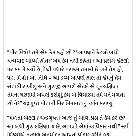
“વીર મિત્રો ! તમે એમ કેમ કહો છો ? ‘આપણને કેટલો બધો
ધન્યવાદ આપ્યો હોત?’ એમ કેમ નથી કહેતા ? આ પ્રસંગે જેટલો
પરાક્રમ મેં કર્યો છે, તેથી વધારે પરાક્રમ તમારો છે. ગમે તેમ હો,
પણ મિત્રો ! આ નિધિ – આ દ્રવ્ય આપણે હાલ તો જેમનું તેમ
સંતાડી રાખીશું અને ગુરુજી આવશે એટલે એ ગુરુદક્ષિણા
તેમનાં ચરણમાં અપર્ણ કરીશું, કેમ એ વિચારમાં તમે મને મળતા
છો ને?” ચંદ્રગુપ્ત પોતાની નિરભિમાનતાનું દર્શન કરાવ્યું.
“મળતા એટલે ? ચન્દ્રગુપ્ત ! આજે તું આવા પ્રશ્ન તે કેમ કરે છે?
આ બધી ગુરુ દક્ષિણા જ છે, આપણો એમાં અધિકાર નથી.” સર્વ
શિષ્યોએ તત્કાળ અનુમોદન આપતાં પોકાર કરીને કહ્યું.