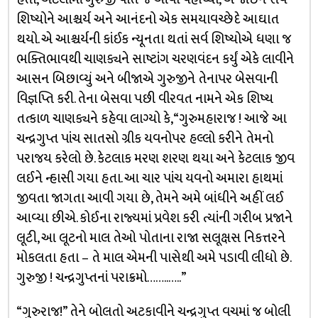
શિષ્યોને આશ્ચર્ય અને આનંદનો એક સમયાવચ્છેદે આઘાત
થયો. એ આશ્ચર્યની કાંઈક ન્યૂનતા થતાં સર્વ શિષ્યોએ ધણા જ
ભક્તિભાવથી ચાણક્યને સાષ્ટાંગ ચરણવંદન કર્યું એકે લાવીને
આસન બિછાવ્યું અને બીજાએ ગુરુજીને તેનાપર બેસવાની
વિજ્ઞપ્તિ કરી. તેના બેસવા પછી વીરવત નામને એક શિષ્ય
તત્કાળ ચાણક્યને કહેવા લાગ્યો કે, “ગુરુમહારાજ ! આજે આ
ચન્દ્રગુપ્ત પાંચ સાતસો ગ્રીક યવનોપર હલ્લો કરીને તેમનો
પરાજય કરેલો છે. કેટલાક મરણ શરણ થયા અને કેટલાક જીવ
લઈને ન્હાસી ગયા હતા. આ ચાર પાંચ યવનો અમારા હાથમાં
જીવતા જાગતા આવી ગયા છે, તેમને અમે બાંધીને અહીં લઈ
આવ્યા છીએ. કોઈના રાજ્યમાં પ્રવેશ કરી ત્યાંની ગરીબ પ્રજાને
લૂટી, આ લૂટનો માલ તેઓ પોતાના રાજા સલૂક્ષસ નિકત્તરને
મોકલતા હતા – તે માલ એમની પાસેથી અમે પડાવી લીધો છે.
ગુરુજી ! ચન્દ્રગુપ્તનાં પરાક્રમો……..…..”
“ગુરુરાજ!” તેને બોલતો અટકાવીને ચન્દ્રગુપ્ત વચમાં જ બોલી