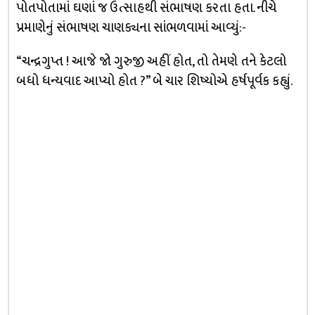
પોતપોતામાં ઘણાં જ ઉત્સાહથી સંભાષણ કરતા હતા. નીચે
પ્રમાણેનું સંભાષણ ચાણક્યના સાંભળવામાં આવ્યું:-
“ચન્દ્રગુપ્ત ! આજે જો ગુરુજી અહીં હોત, તો તેમણે તને કેટલો
બધો ધન્યવાદ આપ્યો હોત ?” બે ચાર શિષ્યોએ હર્ષપૂર્વક કહ્યું.