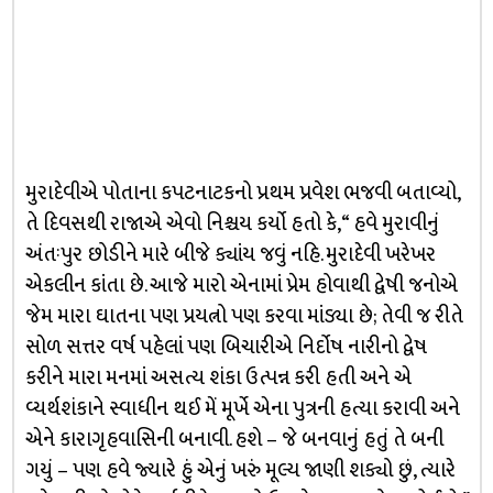
મુરાદેવીએ પોતાના કપટનાટકનો પ્રથમ પ્રવેશ ભજવી બતાવ્યો,
તે દિવસથી રાજાએ એવો નિશ્ચય કર્યો હતો કે, “ હવે મુરાવીનું
અંતઃપુર છોડીને મારે બીજે ક્યાંય જવું નહિ. મુરાદેવી ખરેખર
એકલીન કાંતા છે. આજે મારો એનામાં પ્રેમ હોવાથી દ્વેષી જનોએ
જેમ મારા ઘાતના પણ પ્રયત્નો પણ કરવા માંડ્યા છે; તેવી જ રીતે
સોળ સત્તર વર્ષ પહેલાં પણ બિચારીએ નિર્દોષ નારીનો દ્વેષ
કરીને મારા મનમાં અસત્ય શંકા ઉત્પન્ન કરી હતી અને એ
વ્યર્થશંકાને સ્વાધીન થઈ મેં મૂર્ખે એના પુત્રની હત્યા કરાવી અને
એને કારાગૃહવાસિની બનાવી. હશે – જે બનવાનું હતું તે બની
ગયું – પણ હવે જ્યારે હું એનું ખરું મૂલ્ય જાણી શક્યો છું, ત્યારે