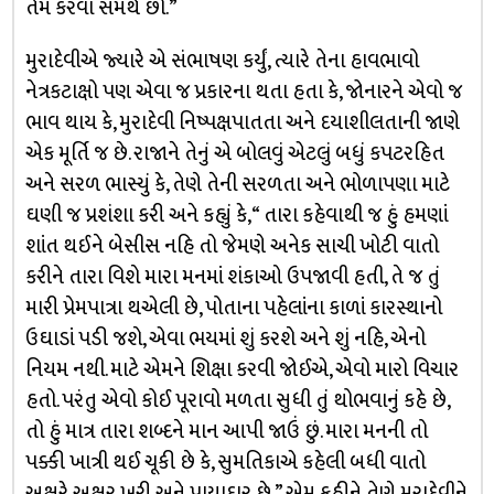
તેમ કરવા સમર્થ છો.”
મુરાદેવીએ જ્યારે એ સંભાષણ કર્યું, ત્યારે તેના હાવભાવો
નેત્રકટાક્ષો પણ એવા જ પ્રકારના થતા હતા કે, જોનારને એવો જ
ભાવ થાય કે, મુરાદેવી નિષ્પક્ષપાતતા અને દયાશીલતાની જાણે
એક મૂર્તિ જ છે. રાજાને તેનું એ બોલવું એટલું બધું કપટરહિત
અને સરળ ભાસ્યું કે, તેણે તેની સરળતા અને ભોળાપણા માટે
ઘણી જ પ્રશંશા કરી અને કહ્યું કે, “ તારા કહેવાથી જ હું હમણાં
શાંત થઈને બેસીસ નહિ તો જેમણે અનેક સાચી ખોટી વાતો
કરીને તારા વિશે મારા મનમાં શંકાઓ ઉપજાવી હતી, તે જ તું
મારી પ્રેમપાત્રા થએલી છે, પોતાના પહેલાંના કાળાં કારસ્થાનો
ઉઘાડાં પડી જશે, એવા ભયમાં શું કરશે અને શું નહિ, એનો
નિયમ નથી. માટે એમને શિક્ષા કરવી જોઈએ, એવો મારો વિચાર
હતો. પરંતુ એવો કોઈ પૂરાવો મળતા સુધી તું થોભવાનું કહે છે,
તો હું માત્ર તારા શબ્દને માન આપી જાઉં છું. મારા મનની તો
પક્કી ખાત્રી થઈ ચૂકી છે કે, સુમતિકાએ કહેલી બધી વાતો
અક્ષરે અક્ષર ખરી અને પાયાદાર છે.” એમ કહીને તેણે મુરાદેવીને