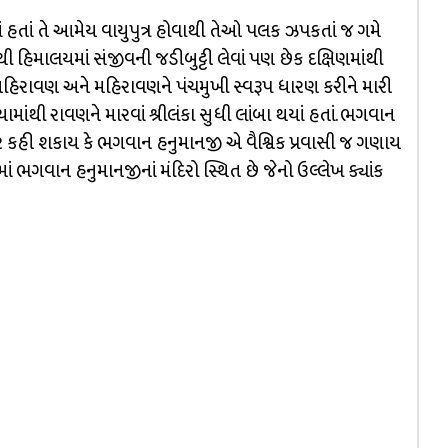
ાં તે આમેય વાયુપુત્ર હોવાથી તેઓ પલક ઝપકતાં જ ગમે
ાંથી હિમાલયમાં સંજીવની જડીબુટ્ટી લેવાં પણ છેક દક્ષિણમાંથી
અહિરાવણ અને મહિરાવણને પંચમુખી સ્વરૂપ ધારણ કરીને મારી
માંથી રાવણને મારવાં શ્રીલંકા સુધી લાંબા થયાં હતાં. ભગવાન
ર કહી શકાય કે ભગવાન હનુમાનજી એ વૈશ્વિક પ્રવાસી જ ગણાય
ાં ભગવાન હનુમાનજીનાં મંદિરો સ્થિત છે જેનો ઉલ્લેખ ક્યાંક