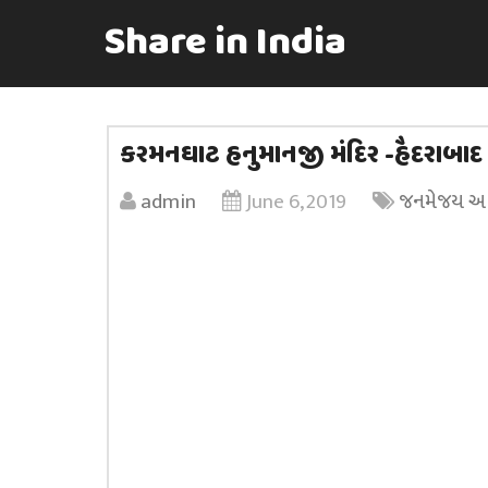
Share in India
કરમનઘાટ હનુમાનજી મંદિર -હૈદરાબાદ
admin
June 6, 2019
જનમેજય અધ્વ