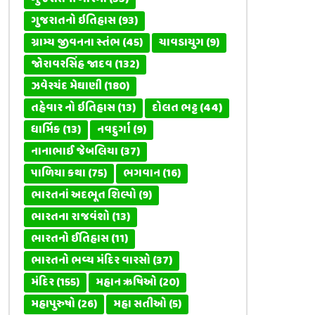
ગુજરાતનો ઇતિહાસ
(93)
ગ્રામ્ય જીવનના સ્તંભ
(45)
ચાવડાયુગ
(9)
જોરાવરસિંહ જાદવ
(132)
ઝવેરચંદ મેઘાણી
(180)
તહેવાર નો ઇતિહાસ
(13)
દોલત ભટ્ટ
(44)
ધાર્મિક
(13)
નવદુર્ગા
(9)
નાનાભાઈ જેબલિયા
(37)
પાળિયા કથા
(75)
ભગવાન
(16)
ભારતનાં અદભૂત શિલ્પો
(9)
ભારતના રાજવંશો
(13)
ભારતનો ઈતિહાસ
(11)
ભારતનો ભવ્ય મંદિર વારસો
(37)
મંદિર
(155)
મહાન ઋષિઓ
(20)
મહાપુરુષો
(26)
મહા સતીઓ
(5)