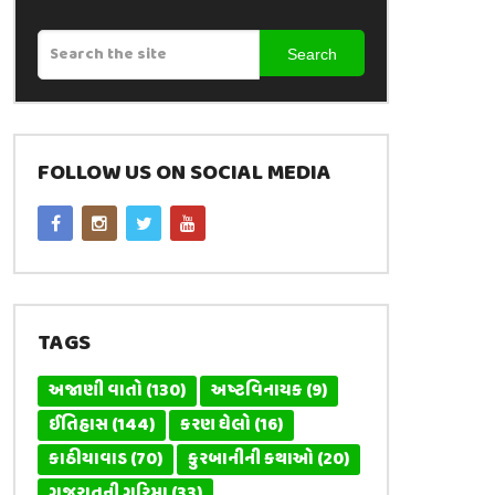
Search
FOLLOW US ON SOCIAL MEDIA
TAGS
અજાણી વાતો
(130)
અષ્ટવિનાયક
(9)
ઈતિહાસ
(144)
કરણ ઘેલો
(16)
કાઠીયાવાડ
(70)
કુરબાનીની કથાઓ
(20)
ગુજરાતની ગરિમા
(33)