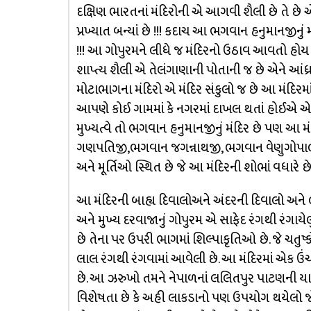
દક્ષિણ ભારતનાં મંદિરોની એ આગવી શૈલી છે તે છે એન
પ્રખ્યાત બન્યાં છે !!! કદાચ આ ભગવાન હનુમાનજીનું 
!!! આ ગોપુરમને લીધે જ મંદિરનો ઉઠાવ આવતો હોય છ
શાપ્ત્ય શૈલી એ તેલંગાણાની પોતાની જ છે એને આંધ્ર
મોટાભાગના મંદિરો એ મંદિર સંકુલો જ છે આ મંદિર
આપણે કોઈ ગામમાં કે નગરમાં દાખલ થતાં હોઈએ એમ
મુખ્યત્વે તો ભગવાન હનુમાનજીનું મંદિર છે પણ આ મ
ગણપતિજી,ભગવાન જગન્નાથજી, ભગવાન વેણુગોપાલસ્વામી,
અને મૂર્તિઓ સ્થિત છે જે આ મંદિરની શોભાં વધારે છે 
આ મંદિરની બાહ્ય દિવાલોઅને અંદરની દિવાલો અને 
અને મુખ્ય દરવાજાનું ગોપુરમ એ સાફેદ રંગથી રંગાય
છે તેના પર ઉપરી ભાગમાં શિલ્પાકૃતિઓ છે. જે ચતુષ
લાલ રંગથી રંગવામાં આવેલી છે. આ મંદિરમાં એક
છે. આ ઝરુખો તમને નેપાળનાં લલિતપુર પાટણની યાદ
વિશેષતા છે કે અહી લાકડાનો પણ ઉપયોગ થયેલો જ