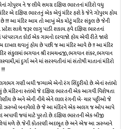
ાં ગોપુરમ ને જ લીધે સમગ્ર દક્ષિણ ભારતનાં મંદિરો વધુ
મંદિર એ દક્ષિણ ભારતનું એક એવું મંદિર હશે કે જેને ગોપુરમ હોય
ે !!! આ મંદિર આમ તો આખું એક મોટું મદિર સંકુલ છે જેની
 પ્રદેશ સાથે જરૂર લાગુ પાડી શકાય. હવે દક્ષિણ ભારતનાં
માં પરંપરાગત કોઈ એક ગામનો દરવાજો હોય એવી રીતે જાણે
 દાખલ થવાનું હોય છે પછી જ આ મંદિર આવે છે !! આ મંદિર
ંદિર સંકુલમાં ભગવાન શ્રી રામચન્દ્રજી, ભગવાન શંકર, ભગવાન
માં દુર્ગા અને માં સરસ્વતીનાં માં સંતોષી માતાનાં મંદિરો
!!!
લગભગ ગણી બધી જગ્યાએ એનો રંગ સિંદુરીયો છે. એનાં સ્તંભો
ેલું છે. મંદિરના સ્તંભો જે દક્ષિણ ભારતની એક આગવી વિશેષતા
્કોણીય છે અને એની નીચે એને લાલ રંગની બે- ચાર પટ્ટીઓ જે
 ઉંચો ઝરુખો બનાવેલો છે જે આ મંદિરને એક અલગ જ ઓપ આપે
 અપાવી જવાં માટે પુરતો છે. દક્ષિણ ભારતની એક બીજી
ોવાં મળે છે. જેની કોતરણી અદભૂત છે અને એજ આ ઝરુખાને