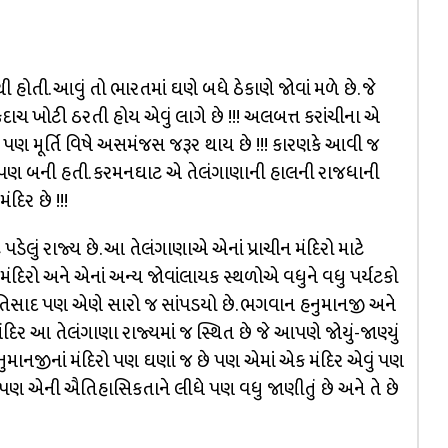
હોતી. આવું તો ભારતમાં ઘણે બધે ઠેકાણે જોવાં મળે છે. જે
ે કદાચ ખોટી ઠરતી હોય એવું લાગે છે !!! અલબત્ત કરાંચીના એ
જ પણ મૂર્તિ વિષે અસમંજસ જરૂર થાય છે !!! કારણકે આવી જ
ં પણ બની હતી. કરમનઘાટ એ તેલંગાણાની હાલની રાજધાની
દિર છે !!!
પડેલું રાજ્ય છે. આ તેલંગાણાએ એનાં પ્રાચીન મંદિરો માટે
ન મંદિરો અને એનાં અન્ય જોવાંલાયક સ્થળોએ વધુને વધુ પર્યટકો
પ્રતિસાદ પણ એણે સારો જ સાંપડયો છે. ભગવાન હનુમાનજી અને
 મંદિર આ તેલંગાણા રાજ્યમાં જ સ્થિત છે જે આપણે જોયું-જાણ્યું
 હનુમાનજીનાં મંદિરો પણ ઘણાં જ છે પણ એમાં એક મંદિર એવું પણ
ીં પણ એની ઐતિહાસિકતાને લીધે પણ વધુ જાણીતું છે અને તે છે