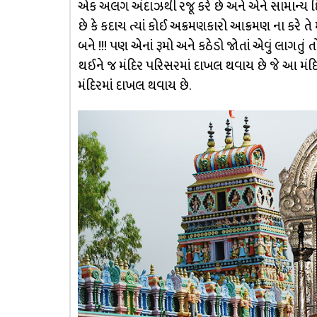
એક અલગ અંદાઝથી રજૂ કરે છે અને એને સામાન્ય દ
છે કે કદાચ ત્યાં કોઈ અક્રમણકારો આક્રમણ ના કરે તે
બને !!! પણ એનાં રૂમો અને કઠેડો જોતાં એવું લાગતુ
થઈને જ મંદિર પરિસરમાં દાખલ થવાય છે જે આ મંદિ
મંદિરમાં દાખલ થવાય છે.