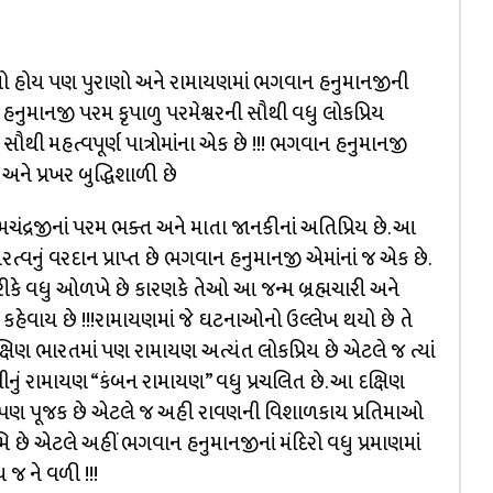
યો હોય પણ પુરાણો અને રામાયણમાં ભગવાન હનુમાનજીની
માનજી પરમ કૃપાળુ પરમેશ્વરની સૌથી વધુ લોકપ્રિય
ી મહત્વપૂર્ણ પાત્રોમાંના એક છે !!! ભગવાન હનુમાનજી
ને પ્રખર બુદ્ધિશાળી છે
ચંદ્રજીનાં પરમ ભક્ત અને માતા જાનકીનાં અતિપ્રિય છે. આ
વનું વરદાન પ્રાપ્ત છે ભગવાન હનુમાનજી એમાંનાં જ એક છે.
ે વધુ ઓળખે છે કારણકે તેઓ આ જન્મ બ્રહ્મચારી અને
હેવાય છે !!!રામાયણમાં જે ઘટનાઓનો ઉલ્લેખ થયો છે તે
િણ ભારતમાં પણ રામાયણ અત્યંત લોકપ્રિય છે એટલે જ ત્યાં
ું રામાયણ “કંબન રામાયણ” વધુ પ્રચલિત છે. આ દક્ષિણ
પણ પૂજક છે એટલે જ અહી રાવણની વિશાળકાય પ્રતિમાઓ
 છે એટલે અહીં ભગવાન હનુમાનજીનાં મંદિરો વધુ પ્રમાણમાં
ય જ ને વળી !!!