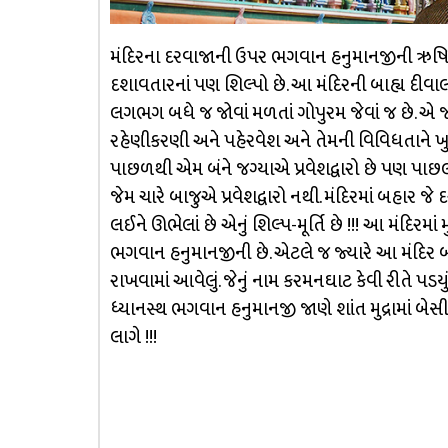
મંદિરના દરવાજાની ઉપર ભગવાન હનુમાનજીની ઋષિમુદ્રા
દશાવતારનાં પણ શિલ્પો છે. આ મંદિરની બાહ્ય દીવ
લગભગ બધે જ જોવાં મળતાં ગોપુરમ જેવાં જ છે. એ જ 
રહેણીકરણી અને પહેરવેશ અને તેમની વિવિધતાને ખુબ
પાછળથી એમ બંને જગ્યાએ પ્રવેશદ્વારો છે પણ પાછલા
જેમ ચારે બાજુએ પ્રવેશદ્વારો નથી. મંદિરમાં બહાર
લઈને ઊભેલાં છે એનું શિલ્પ-મૂર્તિ છે !!! આ મંદિરમાં મ
ભગવાન હનુમાનજીની છે. એટલે જ જ્યારે આ મંદિર બંધ
રાખવામાં આવેલું. જેનું નામ કરમનઘાટ કેવી રીતે પડ
ધ્યાનસ્થ ભગવાન હનુમાનજી જાણે શાંત મુદ્રામાં બે
લાગે !!!