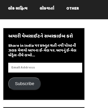
લોક સાહિત્ય
લોકવાર્તા
OTHER
અમારી વેબસાઈટને સબસ્ક્રાઇબ કરો
Share in India પર પ્રસ્તુત થતી નવી પોસ્ટની
ઝલક મેળવો આપના ઈ-મેલ પર. આપનું ઈ-મેલ
એડ્રેસ નીચે લખો...
Email
Address
Subscribe