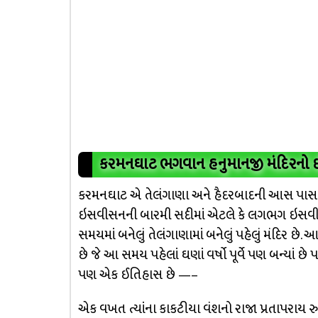
કરમનઘાટ ભગવાન હનુમાનજી મંદિરનો 
કરમનઘાટ એ તેલંગાણા અને હૈદરબાદની આસ પાસ આવેલા
ઇસવીસનની બારમી સદીમાં એટલે કે લગભગ ઇસવીસન ૧
સમયમાં બનેલું તેલંગાણામાં બનેલું પહેલું મંદિર છે
છે જે આ સમય પહેલાં ઘણાં વર્ષો પૂર્વે પણ બન્યાં છે પ
પણ એક ઈતિહાસ છે —–
એક વખત ત્યાંના કાકટીયા વંશનો રાજા પ્રતાપરાય રુદ્