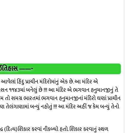
ઈતિહાસ
——-
ં હિંદુ પ્રાચીન મંદિરોમાંનું એક છે. આ મંદિર એ
૧૪૩માં બનેલું છે !!! આ મંદિર એ ભગવાન હનુમાનજીનું તે
. આમ તો સમગ્ર ભારતમાં ભગવાન હનુમાનજીનાં મંદિરો ઘણાં પ્રાચીન
ણ તેલંગાણામાં બન્યું નહોતું !!! આ મંદિર અહીં જ કેમ બન્યું તેનો
ર (દિત્ય)શિકાર કરવાં નીકળ્યો હતો. શિકાર કરવાનું સ્થળ