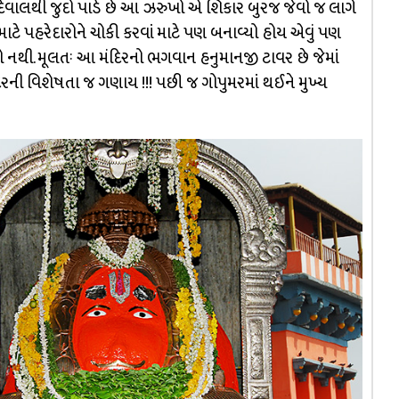
િવાલથી જુદો પાડે છે આ ઝરુખો એ શિકાર બુરજ જેવો જ લાગે
 માટે પહરેદારોને ચોકી કરવાં માટે પણ બનાવ્યો હોય એવું પણ
ં તો નથી. મૂલતઃ આ મંદિરનો ભગવાન હનુમાનજી ટાવર છે જેમાં
રની વિશેષતા જ ગણાય !!! પછી જ ગોપુમરમાં થઈને મુખ્ય