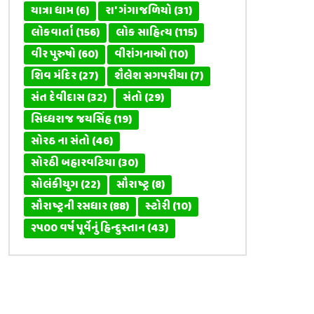
યાત્રા ધામ
(6)
રા' ગંગાજળિયો
(31)
લોકવાર્તા
(156)
લોક સાહિત્ય
(115)
વીર પુરુષો
(60)
વીરાંગનાઓ
(10)
શિવ મંદિર
(27)
શૈલેશ સગપરીયા
(7)
સંત દેવીદાસ
(32)
સંતો
(29)
સિધ્ધરાજ જયસિંહ
(19)
સોરઠ ના સંતો
(46)
સોરઠી બહારવટિયા
(30)
સોલંકીયુગ
(22)
સૌરાષ્ટ્ર
(8)
સૌરાષ્ટ્રની રસધાર
(88)
સ્ટોરી
(10)
૨૫૦૦ વર્ષ પૂર્વેનું હિન્દુસ્તાન
(43)