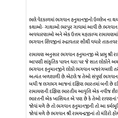
ભલે વેદકાળમાં ભગવાન હનુમાનજીનો ઉલ્લેખ ના થ
કથાઓ- ગાથાઓ ભરપુર ગાવામાં આવી છે. ભગવાન હનુ
અવધારણાઓ અને એક ઉત્તમ મહાકાવ્ય રામાયણમાં સૌથ
ભગવાન શિવજીનાં રુદ્રાવતાર સૌથી વધારે તાકતવર અ
રામાયણ અનુસાર ભગવાન હનુમાનજી એ પ્રભુ શ્રી રામ
આપણી સાંકૃતિક પાવન ધરા પર જે સાત લોકોને અમરત્
ભગવાન હનુમાનજીને લોકો ભગવાન બજરંગબલી તરીક
અત્યંત બળશાળી છે. એટલે જ તેઓ સંપૂર્ણ ભગવાન ક
બધી જ લગભગ આજનાં દક્ષિણ ભારતમાં બની છે દક્ષ
રામાયણની દક્ષિણ ભારતીય આવૃત્તિ એક નવીજ શૈલીન
ભારતની એક ખાસિયત એ પણ છે કે તેઓ રાવણનાં 
જોવાં મળે છે તો ભગવાન હનુમાનજીની તો આ કર્મભૂમિ
જોવાં મળે છે ભગવાન શ્રી રામચન્દ્રજીનાં તો મંદિરો હો