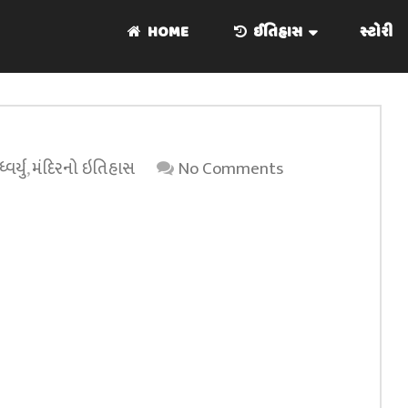
HOME
ઈતિહાસ
સ્ટોરી
ર્યુ
,
મંદિરનો ઇતિહાસ
No Comments