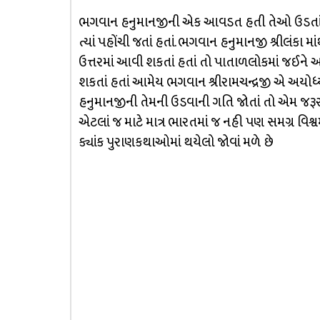
ભગવાન હનુમાનજીની એક આવડત હતી તેઓ ઉડતાં હત
ત્યાં પહોંચી જતાં હતાં. ભગવાન હનુમાનજી શ્રીલંકા મ
ઉત્તરમાં આવી શકતાં હતાં તો પાતાળલોકમાં જઈને 
શકતાં હતાં આમેય ભગવાન શ્રીરામચન્દ્રજી એ અયોધ્યા
હનુમાનજીની તેમની ઉડવાની ગતિ જોતાં તો એમ જરૂ
એટલાં જ માટે માત્ર ભારતમાં જ નહી પણ સમગ્ર વિશ્વમ
ક્યાંક પુરાણકથાઓમાં થયેલો જોવાં મળે છે