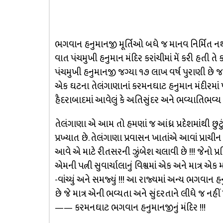
ભગવાન હનુમાનજી મૂર્તિઓ બધે જ માનવ નિર્મિત નથી 
વાત પંચમુખી હનુમાન મંદિર કરાંચીમાં મેં કરી હતી ત
પંચમુખી હનુમાનજી જગ્યા ૧૭ લાખ વર્ષ પુરાણી છે 
એક ઘટના તેલંગાણાનાં કરમનઘાટ હનુમાન મંદીરમા
હૈદરાબાદમાં આવેલું કે અતિસુંદર અને ભવ્યાતિભવ્ય મં
તેલંગાણા એ આમ તો હમણાં જ આંધ્ર પ્રદેશમાંથી છુટું 
પ્રખ્યાત છે. તેલંગાણા પ્રવાસન ખાતાંએ આવાં પ્રાચી
આવે એ માટે રીતસરની ઝુંબેશ ચલાવી છે !!! જેનો 
એમની પત્ની સુવાર્ચાલાનું વિશ્વમાં એક અને માત્ર એક
-વાંચ્યું અને સમજ્યું !!! આ રાજ્યમાં અન્ય ભગવાન
છે જે માત્ર એની ભવ્યતા અને સુંદરતાને લીધે જ નહ
—— કરમનઘાટ ભગવાન હનુમાનજીનું મંદિર !!!