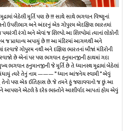
માં બેઠેલી મૂર્તિ પણ છે !!! સાથે સાથે ભગવાન વિષ્ણુનાં
ાલનો ઉપરીભાગ અને અંદરનું એક ગોપુરમ એદક્ષિણ ભારતમાં
પચરંગી રંગો અને એવાં જ શિલ્પો. આ શિલ્પોમાં ત્યાનાં લોકોની
 જ પ્રાધાન્ય અપાયું છે !!! આ મંદિરમાં આગળથી અને
ં દરવાજે ગોપુરમ નથી અને દક્ષિણ ભારતનાં બીજાં મંદિરોની
 જે દરવાજો છે એનાં પર પણ ભગવાન હનુમાનજીની હાથમાં ગદા
ુખ્ય ભગવાન હનુમાનજીની જે મૂર્તિ છે તે ધ્યાનસ્થ મુદ્રામાં બેઠેલાં
ાયું ત્યરે તેનું નામ ——— ” ધ્યાન આંજનેય સ્વામી ” એવું
યું તેનો પણ એક ઈતિહાસ છે. જે તમને હું જણાવવાનો જ છું. આ
સીને આપણને એટલે કે દરેક ભક્તોને આશીર્વાદ આપતાં હોય એવું