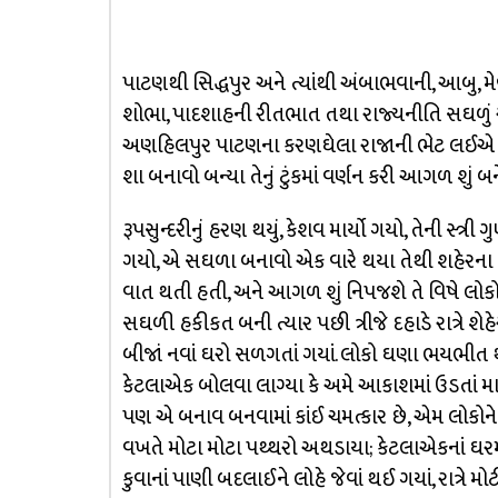
પાટણથી સિદ્ધપુર અને ત્યાંથી અંબાભવાની, આબુ, મેવા
શોભા, પાદશાહની રીતભાત તથા રાજ્યનીતિ સઘળું આ
અણહિલપુર પાટણના કરણઘેલા રાજાની ભેટ લઈએ અ
શા બનાવો બન્યા તેનું ટુંકમાં વર્ણન કરી આગળ શું બ
રૂપસુન્દરીનું હરણ થયું, કેશવ માર્યો ગયો, તેની સ્ત
ગયો, એ સઘળા બનાવો એક વારે થયા તેથી શહેરના 
વાત થતી હતી, અને આગળ શું નિપજશે તે વિષે લોકોમ
સઘળી હકીકત બની ત્યાર પછી ત્રીજે દહાડે રાત્રે શે
બીજાં નવાં ઘરો સળગતાં ગયાં. લોકો ઘણા ભયભીત થય
કેટલાએક બોલવા લાગ્યા કે અમે આકાશમાં ઉડતાં 
પણ એ બનાવ બનવામાં કાંઈ ચમત્કાર છે, એમ લોકોન
વખતે મોટા મોટા પથ્થરો અથડાયા; કેટલાએકનાં ઘરમા
કુવાનાં પાણી બદલાઈને લોહે જેવાં થઈ ગયાં, રાત્ર