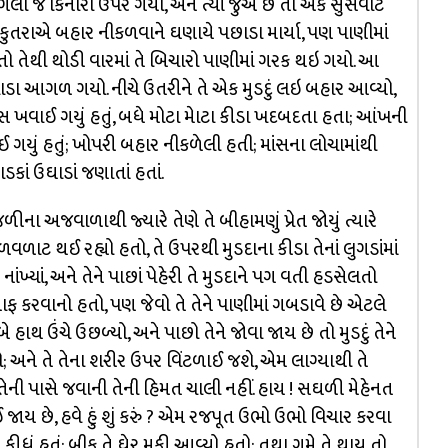
ાગલો જ કિનારા ઉપર ગયો, અને ત્યાં જુએ છે તો એક સુસવાટ
 કુતરાએ બહાર નીકળવાને ઘણાયે પછાડા માર્યા, પણ પાણીમાં
ાં હતો તેથી થોડી વારમાં તે બિચારો પાણીમાં ગરક થઇ ગયો. આ
ાડા આગળ ગયો. નીચે ઉતરીને તે એક મુડદું લઇ બહાર આવ્યો,
ૂં માંસ ખવાઈ ગયું હતું, બધે મોટા મેાટા કીડા ખદબદતા હતા; આંખની
 ગયું હતું; ખોપરી બહાર નીકળેલી હતી; માંસના લોચામાંથી
કાં ઉઘાડાં જણાતાં હતાં.
ીના અજવાળાથી જ્યારે તેણે તે બીહામણું પ્રેત જોયું ત્યારે
ળવળાટ થઈ રહ્યો હતો, તે ઉપરથી મુડદાના કીડા તેનાં લુગડાંમાં
ંખ્યાં, અને તેને પાછાં પેહેરી તે મુડદાને પગ વતી હડસેલતો
ાફ કરવાનો હતો, પણ જેવો તે તેને પાણીમાં ગબડાવે છે એટલે
ે હાથ ઉંચે ઉછળ્યો, અને પાછો તેને જોવા જાય છે તો મુડદું તેને
યો; અને તે તેના શરીર ઉપર વિંટળાઈ જશે, એમ લાગ્યાથી તે
ું. તેની પાસે જવાની તેની હિમત ચાલી નહીં. હાય ! સઘળી મેહેનત
ાય છે, હવે હું શું કરું ? એમ રજપૂત ઉભો ઉભો વિચાર કરવા
કીધું હતું; બીક તે ઘેર મુકી આવ્યો હતો; તથા ગમે તે થાય તો