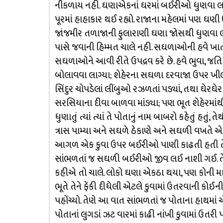
નીકળાય નહી. ઘણાએકનાં ઘરમાં બઈરીઓ ધુણવા લાગી; 
પૂરમાં હાહાકાર થઈ રહ્યો. રાજાના મહેલમાં પણ ઘ
જાંજમીર તળાજાની ફુલારાણી ઘણા જોસથી ધુણવા લાગી
પાસે જવાની હિમ્મત ચાલે નહી. સઘળાઓની હવે ખાતરી થ
સઘળાઓને આવી રીતે ઉપદ્રવ કરે છે. હવે ભુવા, જતિ વ
બોલાવવા લાગ્યા; શેહેરના સઘળા દરવાજા ઉપર ખીલા
સિંદુર ચોપડેલાં લીંબુઓ રઝળતાં પડ્યાં, તથા ઘેરઘેર
સરસિયાના દીવા બાળવા માંડ્યા; પણ ભૂત શેહેરમાંથી
ધુણાતું ત્યાં ત્યાં તે પોતાનું નામ બાબરો કહેતું હ
ત્રાસ પામ્યા અને સઘળે ઠેકાણે અને સઘળી વખતે એ
આગળ એક કુવા ઉપર બઈરીઓ પાણી કાઢતી હતી તે વ
સાંભળતાં જ સઘળી બઈરીઓ જીવ લઈ નાશી ગઈ. તેઓમ
કહીએ તો ચાલે. લોકો ઘણા એકઠા થયા, પણ કોની માએ
ભૂતે તેને ફેંકી દીધેલી એટલે કુવામાં ઉતરવાની કોઈ
પહોંચ્યો. તેણે આ વાત સાંભળતાં જ પોતાના હાથમા
પોતાનાં લુગડાં ઝટ વારમાં કાઢી નાંખી કુવામાં ઉત