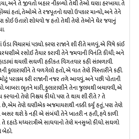
ા, અને તે જીવતો બહાર નીકળ્યો તેથી તેઓ ઘણા હરખાયા. તે
યાં હતાં, તેઓએ તે રજપૂતનો ઘણો ઉપકાર માન્યો, અને તેને
ણ કોઈ ઉતારો શોધવો જ હતો તેથી તેણે તેઓને ઘેર જવાનું
ા.
ઉંડા વિચારમાં પડ્યો. કરણ રાજાને શી રીતે મળવું, એ વિષે કાંઈ
ં, ઘરધણીએ રસોઈ તૈયાર કરાવી તેને જમવાની વિનંતિ કીધી; અને
હાડામાં થયલી સઘળી હકીકત વિગતવાર કહી સંભળાવી.
ની કુલારાણીને તે વળગેલો હતો, એ વાત તેણે વિસ્તારીને કહી.
ું પરાક્રમ કરી રાજાની નજર તળે આવવું, અને પછી પોતાની
 બાબરા ભૂતને મારી, ફુલારાણીને તેના જુલમથી બચાવવી, એ
ય કરવાનો તેણે નિશ્ચય કીધો. પણ તે થાય શી રીતે ? તે
 છે, એમ તેણે ઘણીએક અજમાયશથી નક્કી કર્યું હતું, પણ તેણે
ી અસર થશે કે નહી એ સંબંધી તેને ખાતરી ન હતી, હવે કાળી
રને તે દહાડે મધ્યરાત્રીએ સાધવાનો તેણે મનસુબો કીધો. સઘળો
 બેઠો.