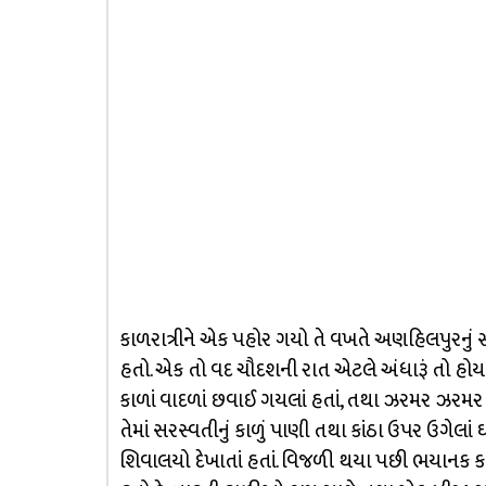
કાળરાત્રીને એક પહોર ગયો તે વખતે અણહિલપુરનું સ્મ
હતો. એક તો વદ ચૌદશની રાત એટલે અંધારૂં તો હોય 
કાળાં વાદળાં છવાઈ ગયલાં હતાં, તથા ઝરમર ઝરમ
તેમાં સરસ્વતીનું કાળું પાણી તથા કાંઠા ઉપર ઉગેલા
શિવાલયો દેખાતાં હતાં. વિજળી થયા પછી ભયાનક 