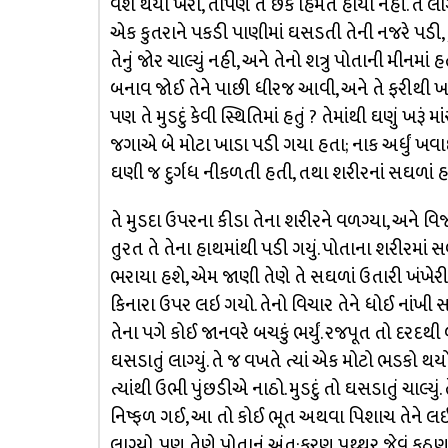
વશ થયો ખરો, તોપણ તે છેક હિમત હાર્યો નહી. તે લ
એક કુતરાને પકડી પાણીમાં ઘસડતી તેની નજરે પડી,
તેનું જોર ચાલ્યું નહી, અને તેનો શત્રુ પોતાની મીનમ
બનાવ જોઈ તેને પાછી ધીરજ આવી, અને તે ફરીથી ખ
પણ તે મુડદું કેવી સ્થિતિમાં હતું ? તેમાંથી ઘણું ખર
જગાએ બે મોટા ખાડા પડી ગયા હતા; નાક અર્ધું ખવાઈ
ઘણી જ દુર્ગધ નીકળતી હતી, તથા શરીરનાં સઘળાં હાડ
તે મુડદા ઉપરના કીડા તેના શરીરને વળગ્યા, અને વિજળ
તુરત તે તેના હાથમાંથી પડી ગયું. પોતાના શરીરમાં સ
ભરાયા હશે, એમ જાણી તેણે તે સઘળાં ઉતારી ખંખેરી ના
કિનારા ઉપર લઇ ગયો. તેનો વિચાર તેને ધોઈ નાંખી સ
તેના પગે કોઈ જાનવરે બચકું ભર્યું. રજપૂત તો દરદથી બ
ઘસડાતું લાગ્યું. તે જ વખતે ત્યાં એક મોટો ભડકો થ
ત્યાંથી ઉભી પુંછડીએ નાઠો. મુડદું તો ઘસડાતું ચાલ્ય
નિષ્ફળ ગઈ, આ તો કોઈ ભૂત અથવા પિશાચ તેને લઈ જ
લાગ્યો, પણ તેણે પોતાનું અંત:કરણ પથ્થર જેવું કઠણ 