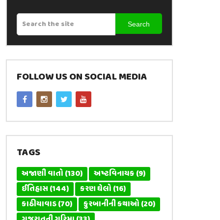
Search
FOLLOW US ON SOCIAL MEDIA
TAGS
અજાણી વાતો
(130)
અષ્ટવિનાયક
(9)
ઈતિહાસ
(144)
કરણ ઘેલો
(16)
કાઠીયાવાડ
(70)
કુરબાનીની કથાઓ
(20)
ગુજરાતની ગરિમા
(33)