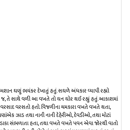
શાન ઘણું ભયંકર દેખાતું હતું. સઘળે અંધકાર વ્યાપી રહ્યો
જ, તે સાથે વળી આ વખતે તો ઘન ઘોર થઈ રહ્યું હતું. આકાશમાં
ર વરસાદ વરસતો હતો. વિજળીના ચમકારા વખતે વખતે થતા,
ં ઘણાંએક ઝાડ તથા નાની નાની દેહેરીઓ, દેવડીઓ, તથા મોટાં
કડાકા સંભળાતા હતા, તથા વખતે વખતે પવન એવા જોરથી વાતો