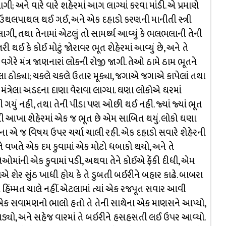
અને વારે વારે શહેરમાં આગ લાગ્યાં કરવા માંડી. એ પ્રમાણે
ણી ઉથલપાથલ થઈ ગઈ, અને એક દહાડો કરણની માનીતી સ્ત્રી
, તથા તેનામાં એટલું તો સામર્થ્ય આવ્યું કે ભલભલાની તેની
ઈ કે કોઈ મોટું જોરાવર ભૂત શેહેરમાં આવ્યું છે, અને તે
ગેરે મંત્ર જાણનારાં લોકની રોજી જાગી. તેઓ ઠામે ઠામ ભૂતને
 ઠોક્યા; ચકલે ચકલે ઉતાર મૂક્યા, જગાએ જગાએ કાપેલાં તથા
 મંત્રેલા અડદના દાણા વેરાવા લાગ્યા. ઘણા લોકોએ ઘરમાં
 ગયું નહી, તથા તેની પીડા પણ ઓછી થઈ નહી. જ્યાં જ્યાં ભૂત
તું, તેથી આખા શેહેરમાં એક જ ભૂત છે એમ સાબિત થયું. લોકો ઘણા
ના એ જ વિષય ઉપર ચર્ચા ચાલી રહી. એક દહાડો સવારે શેહેરની
ખતે એક દમ કુવામાં એક મોટો ધબાકો થયો, અને તે
ાંની એક કુવામાં પડી, અથવા તેને કોઈએ ફેંકી દીધી, એમ
 શેર સુંઠ ખાધી હોય કે તે ડુબતી બઈરીને બહાર કાઢે. બાબરા
ની હિંમ્મત ચાલે નહીં. એટલામાં ત્યાં એક રજપૂત સવાર આવી
ં એક સવામણનો ભાલો હતો તે તેની સાથેના એક માણસને આપ્યો,
રી પડ્યો, અને સહેજ વારમાં તે બઇરીને હસહસતી લઈ ઉપર આવ્યો.