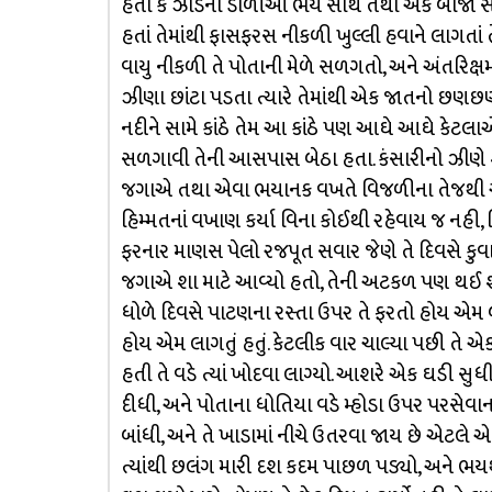
હતો કે ઝાડની ડાળીઓ ભય સાથે તથા એક બીજા સાથે 
હતાં તેમાંથી ફાસફરસ નીકળી ખુલ્લી હવાને લાગતાં 
વાયુ નીકળી તે પોતાની મેળે સળગતો, અને અંતરિક્ષમ
ઝીણા છાંટા પડતા ત્યારે તેમાંથી એક જાતનો છણછણાટ
નદીને સામે કાંઠે તેમ આ કાંઠે પણ આઘે આઘે કેટ
સળગાવી તેની આસપાસ બેઠા હતા. કંસારીનો ઝીણે શ
જગાએ તથા એવા ભયાનક વખતે વિજળીના તેજથી એક 
હિમ્મતનાં વખાણ કર્યા વિના કોઈથી રહેવાય જ નહી
ફરનાર માણસ પેલો રજપૂત સવાર જેણે તે દિવસે કુવ
જગાએ શા માટે આવ્યો હતો, તેની અટકળ પણ થઈ 
ધોળે દિવસે પાટણના રસ્તા ઉપર તે ફરતો હોય એમ 
હોય એમ લાગતું હતું. કેટલીક વાર ચાલ્યા પછી તે 
હતી તે વડે ત્યાં ખોદવા લાગ્યો. આશરે એક ઘડી સુધ
દીધી, અને પોતાના ધોતિયા વડે મ્હોડા ઉપર પરસેવાનાં મો
બાંધી, અને તે ખાડામાં નીચે ઉતરવા જાય છે એટલે એ
ત્યાંથી છલંગ મારી દશ કદમ પાછળ પડ્યો, અને ભય