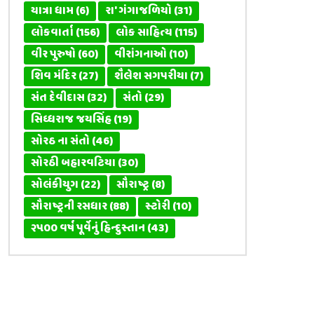
યાત્રા ધામ
(6)
રા' ગંગાજળિયો
(31)
લોકવાર્તા
(156)
લોક સાહિત્ય
(115)
વીર પુરુષો
(60)
વીરાંગનાઓ
(10)
શિવ મંદિર
(27)
શૈલેશ સગપરીયા
(7)
સંત દેવીદાસ
(32)
સંતો
(29)
સિધ્ધરાજ જયસિંહ
(19)
સોરઠ ના સંતો
(46)
સોરઠી બહારવટિયા
(30)
સોલંકીયુગ
(22)
સૌરાષ્ટ્ર
(8)
સૌરાષ્ટ્રની રસધાર
(88)
સ્ટોરી
(10)
૨૫૦૦ વર્ષ પૂર્વેનું હિન્દુસ્તાન
(43)