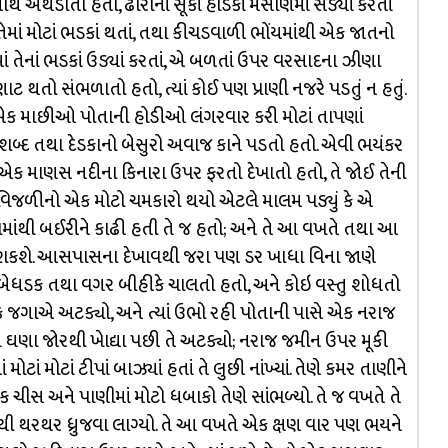
અથડાતી હતી, ઢોરોનાં સૂકાં હાડકાં મસાણમાં સડ્યાં કરતાં
તેમાં મોટાં ભડકાં થતાં, તથા કીચડવાળી ભોંયમાંથી એક જાતનો
ાં તેનાં ભડકાં ઉડ્યાં કરતાં, એ બળતાં ઉપર વરસાદના ઝીણા
 થતો સંભળાતો હતો, ત્યાં કોઈ પણ પ્રાણી નજરે પડતું ન હતું.
લાએક માછીઓ પોતાની હોડીઓ લંગરવાર કરી મોટાં તાપણાં
બ્દ તથા દેડકાનો બેસુરો અવાજ કાને પડતો હતો. એવી ભયંકર
માણસ નદીના કિનારા ઉપર ફરતો દેખાતો હતો, તે જોઈ તેની
, વિજળીનો એક મોટો ચમકારો થયો એટલે માલમ પડ્યું કે એ
ામાંથી બઈરીને કાઢી હતી તે જ હતો; અને તે આ વખતે તથા આ
શકશે. આસપાસના દેખાવથી જરા પણ ડર ખાધા વિના જાણે
બેધડક તથા વગર બીહીકે ચાલતો હતો, અને કોઇ વસ્તુ શોધતો
એક જગાએ અટક્યો, અને ત્યાં ઉભો રહી પોતાની પાસે એક નરાજ
ી ઘણા જોરથી ખેાદ્યા પછી તે અટક્યો; નરાજ જમીન ઉપર મૂકી
ટાં મોટાં ટીપાં બાઝ્યાં હતાં તે લુછી નાંખ્યાં. તેણે કમર તાણીને
ક ચીસ અને પાણીમાં મોટો ધબાકો તેણે સાંભળ્યો. તે જ વખતે તે
થી થરથર ધ્રુજવા લાગ્યો. તે આ વખતે એક ક્ષણ વાર પણ ભયને