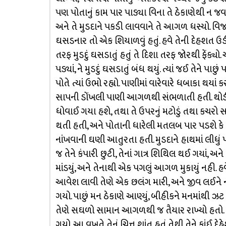
પણ પોતાનું કામ પાર પાડ્યા વિના તે ઠેકાણેથી ન જવ
અને તે મુડદાને પકડી લાવવાને તે આગળ ધસ્યો. વિજળી
ઘસડનાર તો એક શિયાળવું હતું. હવે તેની દેહશત ઉ
તરફ મુડદું ઘસડાતું હતું તે દિશા તરફ જોરથી ફેંક્
પડ્યાં, ને મુડદું ઘસડાતું બંધ થયું. ત્યાં જઈ તેને પ
પોતે ત્યાં ઉભો રહ્યો. પાણીમાં વારેવારે ધબાકા થય
સાપની ડોંખલી પાણી આગળથી સંભળાતી હતી. થોડી વાર
ધોવાઈ ગયા હશે, તથા તે ઉપરનું મટોડું તથા કચરો 
થતી હતી, અને પોતાની ધારેલી મતલબ પાર પડશે કે
નાંખવાની ઘણી આતુરતા હતી. મુડદાને હાથમાં લીધું પણ
જ તેને કંપારી છુટી, તેનાં ગાત્ર શિથિલ થઈ ગયાં, અ
માંડયું, અને તેનાથી એક પગલું આગળ મુકાયું નહી. હવે
આવેશ લાવી તેણે એક છલંગ મારી, અને જીવ લઈને ન
ગયો. પાછું મન ઠેકાણે આણ્યું, બીહીકને મનમાંથી ઝટ કા
તેણે સઘળો સામાન આગળથી જ તૈયાર રાખ્યો હતો. હવ
ગયો. આ વખતે તેનું ચિત્ત શાંત હતું તેથી તેને કાંઈ દ