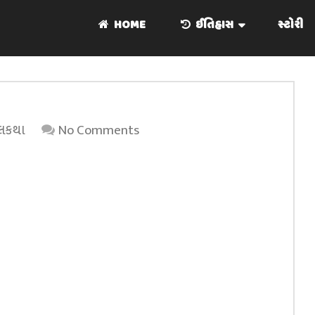
HOME
ઈતિહાસ
સ્ટોરી
લકથા
No Comments