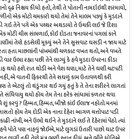
ાનો દૃઢ નિશ્ચય કીધો હતો, તેથી તે પોતાની નામર્દાઇથી શરમાયો,
નો એક મોટો ચમકારો થયો તેમાં તેને માલમ પડ્યું કે મુડદાને
ડી ગઈ. તેને પગે એક પથ્થર અથડાયો તે ઉંચકી લઈ જે દિશા
યો. એક મોટી ચીસ સંભળાઈ, કોઈ દોડતા જનાવરનાં પગલાં કાને
ાછું પાણીમાં તેણે હડસેલી મૂકયું અને તેને સુસવાટ ઘસડી ન જાય માટે
ાં કરતા હતા. માછલાંની પાંખમાંથી ચળકાટ વખત થતો, અને વખતે
 ઉભા રહ્યા પછી તેને લાગ્યું કે હવે મુડદા ઉપરના કીડા
સાફ થયો હશે. રાત થોડી અને વેશ ઘણા, માટે તેને ઘણી ચટપટી
 નહી, એ વાતની ફિકરથી તેને સઘળું કામ ઉતાવળથી કરી
 તે એટલું તો થંડુંગાર થઈ ગયું હતું કે તે તેના શરીરને લાગતાં
ને તે સંધિવાયુ થયો હોય તેમ તેના હરેક સાંધામાં કળતર થવા
 શું કરવું ? હિમ્મત, હિમ્મત, બીજો કાંઈ ઈલાજ નહોતો. મનમાં
ાસતો હોય તેમ દોડી એક નાના દેહેરા આગળ ચત્તોપાટ પડી
ઢી નાંખી, અને ઉભો થઈને તે મુડદાને લઈ તે દેહેરામાં પેઠો. ત્યાં
ે પોતે પણ નાહવું જોઈએ, માટે લુગડાં ઉતારી પાછો ઘાટ ઉપર
ેહેશત લાગી નહી. તેણે મંત્ર ભણી સ્નાન કીધું, અને ભીને ધોતિએ