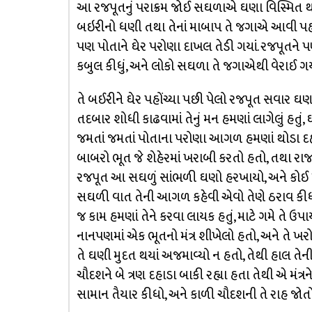
આ રજપૂતનું પરાક્રમ જોઈ સઘળાએ ઘણા વિસ્મિત થય
બઇરીનો ધણી તથા તેનાં માબાપ તે જગાએ આવી પહોંચ્
પણ પોતાને ઘેર પરોણા દાખલ તેડી ગયાં. રજપૂતને પ
કબુલ કીધું, અને લોકો સઘળા તે જગાએથી વેરાઈ ગય
તે બઈરીને ઘેર પહોંચ્યા પછી પેલો રજપૂત સવાર ઘણાં 
તદબાર શોધી કાઢવામાં તેનું મન હમણાં લાગેલું હતુ
જમતાં જમતાં પોતાના પરોણા આગળ હમણાં થોડા દ
બાબરો ભૂત જે શેહેરમાં ખરાબી કરતો હતો, તથા રાજા
રજપૂત આ સઘળું સાંભળી ઘણો હરખાયો, અને કોઈ મોટ
સઘળી વાત તેની આગળ કહેવી એવો તેણે ઠરાવ કીધો.
જ કામ હમણાં તેને કરવા લાયક હતું, માટે ગમે તે ઉપા
નાનપણમાં એક ભૂતનો મંત્ર શીખેલો હતો, અને તે ખરો
તે ઘણી મુદત થયાં અજમાવ્યો ન હતો, તેથી હાલ તેન
ચૌદશને બે ત્રણ દહાડા બાકી રહ્યા હતા તેથી એ મંત્
સામાન તૈયાર કીધો, અને કાળી ચૌદશની તે રાહ જોતો