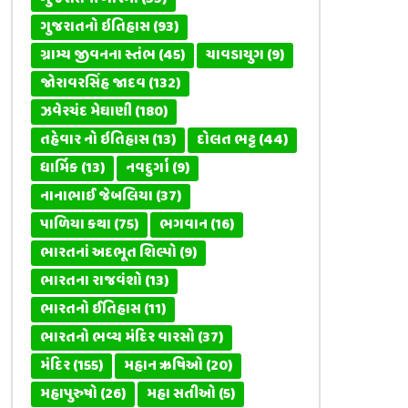
ગુજરાતનો ઇતિહાસ
(93)
ગ્રામ્ય જીવનના સ્તંભ
(45)
ચાવડાયુગ
(9)
જોરાવરસિંહ જાદવ
(132)
ઝવેરચંદ મેઘાણી
(180)
તહેવાર નો ઇતિહાસ
(13)
દોલત ભટ્ટ
(44)
ધાર્મિક
(13)
નવદુર્ગા
(9)
નાનાભાઈ જેબલિયા
(37)
પાળિયા કથા
(75)
ભગવાન
(16)
ભારતનાં અદભૂત શિલ્પો
(9)
ભારતના રાજવંશો
(13)
ભારતનો ઈતિહાસ
(11)
ભારતનો ભવ્ય મંદિર વારસો
(37)
મંદિર
(155)
મહાન ઋષિઓ
(20)
મહાપુરુષો
(26)
મહા સતીઓ
(5)