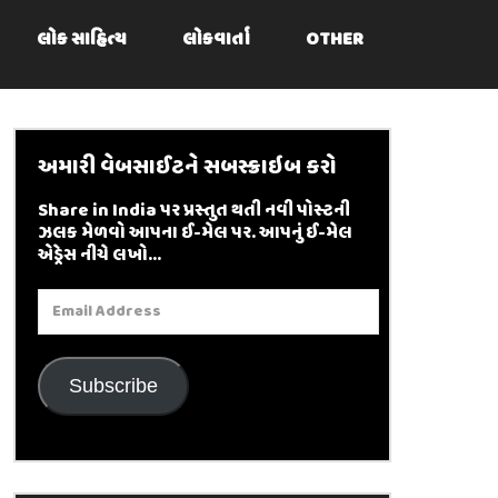
લોક સાહિત્ય
લોકવાર્તા
OTHER
અમારી વેબસાઈટને સબસ્ક્રાઇબ કરો
Share in India પર પ્રસ્તુત થતી નવી પોસ્ટની
ઝલક મેળવો આપના ઈ-મેલ પર. આપનું ઈ-મેલ
એડ્રેસ નીચે લખો...
Email
Address
Subscribe