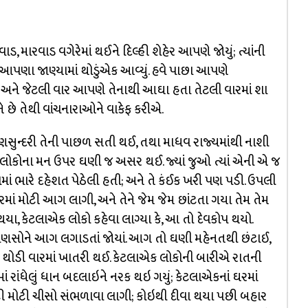
ડ, મારવાડ વગેરેમાં થઈને દિલ્હી શેહેર આપણે જોયું; ત્યાંની
પણા જાણ્યામાં થોડુંએક આવ્યું. હવે પાછા આપણે
ને જેટલી વાર આપણે તેનાથી આઘા હતા તેટલી વારમાં શા
ને છે તેથી વાંચનારાઓને વાકેફ કરીએ.
્રી ગુણસુન્દરી તેની પાછળ સતી થઈ, તથા માધવ રાજ્યમાંથી નાશી
લોકોના મન ઉપર ઘણી જ અસર થઈ. જ્યાં જુઓ ત્યાં એની એ જ
ાં ભારે દહેશત પેઠેલી હતી; અને તે કંઈક ખરી પણ પડી. ઉપલી
હેરમાં મોટી આગ લાગી, અને તેને જેમ જેમ છાંટતા ગયા તેમ તેમ
ા, કેટલાએક લોકો કહેવા લાગ્યા કે, આ તો દેવકોપ થયો.
માણસોને આગ લગાડતાં જોયાં. આગ તો ઘણી મહેનતથી છંટાઈ,
ે થોડી વારમાં ખાતરી થઈ. કેટલાએક લોકોની બારીએ રાતની
ં રાંધેલું ધાન બદલાઇને નરક થઇ ગયું; કેટલાએકનાં ઘરમાં
ે મોટી મોટી ચીસો સંભળાવા લાગી; કોઇથી દીવા થયા પછી બહાર