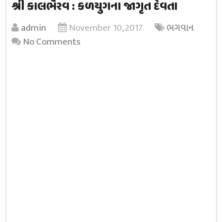
શ્રી કાલભૈરવ : કળયુગના જાગૃત દેવતા
admin
November 10, 2017
ભગવાન
No Comments