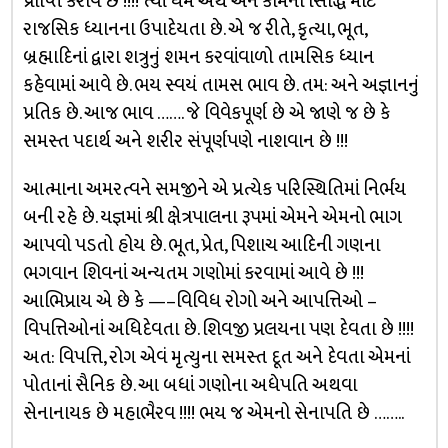
પ્રાપ્તિ કરાવે છે !!!! ત્યાં ધર્મ અર્થ અને કામની સિદ્ધિ માટે
રાજસિક ધ્યાનના ઉપાદેયતા છે. એ જ રીતે, કૃત્યા, ભૂત,
બ્રહ્માદિનાં દ્વારા શત્રુનું શમન કરવાંવાળો તામસિક ધ્યાન
કહેવામાં આવે છે. ભય સ્વયં તામસ ભાવ છે. તમ: અને અજ્ઞાનનું
પ્રતિક છે. આજ ભાવ ……. જે વિવેકપૂર્ણ છે એ જાણે જ છે કે
સમસ્ત પદાર્થ અને શરીર સંપૂર્ણપણે નાશવાન છે !!!
આત્માના અમરત્વને સમજીને એ પ્રત્યેક પરિસ્થિતિમાં નિર્ભય
બની રહે છે. યજ્ઞમાં શ્રી ક્ષેત્રપાલના રૂપમાં એમને એમનો ભાગ
આપવો પડતો હોય છે. ભૂત, પ્રેત, પિશાચ આદિની ગણના
ભગવાન શિવનાં અન્યતમ ગણોમાં કરવામાં આવે છે !!!
આભિપ્રાય એ છે કે —–વિવિધ રોગો અને આપત્તિઓ –
વિપત્તિઓનાં અધિદેવતા છે. શિવજી પ્રલયના પણ દેવતા છે !!!!
અત: વિપત્તિ, રોગ એવં મૃત્યુના સમસ્ત દૂત અને દેવતા એમનાં
પોતાનાં સૈનિક છે. આ બધાં ગણોના અધેપતિ અથવા
સેનાનાયક છે મહાભૈરવ !!!! ભય જ એમનો સેનાપતિ છે ……..