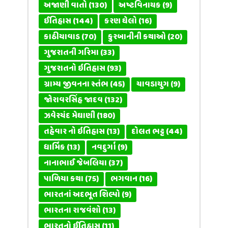
અજાણી વાતો
(130)
અષ્ટવિનાયક
(9)
ઈતિહાસ
(144)
કરણ ઘેલો
(16)
કાઠીયાવાડ
(70)
કુરબાનીની કથાઓ
(20)
ગુજરાતની ગરિમા
(33)
ગુજરાતનો ઇતિહાસ
(93)
ગ્રામ્ય જીવનના સ્તંભ
(45)
ચાવડાયુગ
(9)
જોરાવરસિંહ જાદવ
(132)
ઝવેરચંદ મેઘાણી
(180)
તહેવાર નો ઇતિહાસ
(13)
દોલત ભટ્ટ
(44)
ધાર્મિક
(13)
નવદુર્ગા
(9)
નાનાભાઈ જેબલિયા
(37)
પાળિયા કથા
(75)
ભગવાન
(16)
ભારતનાં અદભૂત શિલ્પો
(9)
ભારતના રાજવંશો
(13)
ભારતનો ઈતિહાસ
(11)