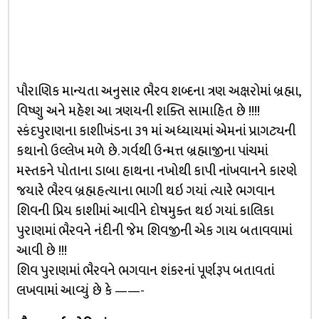
પૌરાણિક માન્યતા અનુસાર ભૈરવ શબ્દના ત્રણ અક્ષરોમાં બ્રહ્મા,
વિષ્ણુ અને મહેશ આ ત્રણયની શક્તિ સામાહિત છે !!!!
સ્કંદપુરાણના કાશીખંડના ૩૧ માં અધ્યાયમાં એમનાં પ્રાગટ્યની
કથાનો ઉલ્લેખ મળે છે. ગર્વથી ઉન્મત્ત બ્રહ્માજીના પાંચમાં
મસ્તકને પોતાના ડાબા હાથના નખોથી કાપી નાંખવાનને કારણે
જયારે ભૈરવ બ્રહ્મહત્યાના ભાગી થઇ ગયાં ત્યારે ભગવાન
શિવની પ્રિય કાશીમાં આવીને દોષમુક્ત થઇ ગયાં. કાલિકા
પુરાણમાં ભૈરવને નંદીની જેમ શિવજીની એક ગાય બતાવવામાં
આવી છે !!!
શિવ પુરાણમાં ભૈરવને ભગવાન શંકરનાં પૂર્ણરૂપ બતાવતાં
લખવામાં આવ્યું છે કે ——-