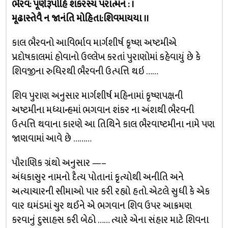
ભૈરવ: પૂર્ણરૂપોહિ શંકરસ્ય પરાત્મન : ।
મૂઢાસ્તેવૈ ન જાનંતિ મોહિતા:શિવમાયયા ।।
કાલ ભૈરવનો આવિર્ભાવ માર્ગશીર્ષ કૃષ્ણ અષ્ટમીએ
પ્રદોષકાલમાં હોવાનો ઉલ્લેખ કરતાં પુરાણોમાં કહેવાયું છે કે
શિવજીના રુધિરથી ભૈરવની ઉત્પત્તિ થઇ ……
શિવ પુરાણ અનુસાર માર્ગશીર્ષ મહિનામાં કૃષ્ણપક્ષની
અષ્ટમીના મધ્યાન્હમાં ભગવાન શંકર ના અંશથી ભૈરવની
ઉત્પત્તિ થવાના કારણે આ તિથિને કાલ ભૈરવાષ્ટમીના નામે પણ
જાણવામાં આવે છે ………
પૌરાણિક ગ્રંથો અનુસાર —–
અંધકાસુર નામનો દૈત્ય પોતાનાં કૃત્યોથી અનીતિ અને
અત્યાચારની સીમાઓ પાર કરી રહ્યો હતો. એટલે સુધી કે એક
વાર ઘમંડમાં ચુર થઈને એ ભગવાન શિવ ઉપર આક્રમણ
કરવાનું દુસાહસ કરી બેઠો …… ત્યારે એના સંહાર માટે શિવના