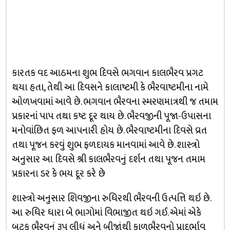
કારતક વદ આઠમના શુભ દિવસે ભગવાન કાલભૈરવ પ્રગટ
થયા હતા, તેથી આ દિવસને કાલાષ્ટમી કે ભૈરવાષ્ટમીના નામે
ઓળખવામાં આવે છે. ભગવાન ભૈરવના સ્મરણમાત્રથી જ તમામ
પ્રકારનાં પાપ તથા કષ્ટ દૂર થાય છે. ભૈરવજીની પૂજા-ઉપાસના
મનોવાંછિત ફળ આપનારી હોય છે. ભૈરવાષ્ટમીના દિવસે વ્રત
તથા પૂજન કરવું શુભ ફળદાયક માનવામાં આવે છે. શાસ્ત્રો
અનુસાર આ દિવસે શ્રી કાલભૈરવનું દર્શન તથા પૂજન તમામ
પ્રકારના ડર કે ભય દૂર કરે છે
શાસ્ત્રો અનુસાર શિવજીના રુધિરથી ભૈરવની ઉત્પત્તિ થઇ છે.
આ રુધિર ધારા બે ભાગોમાં વિભાજીત થઇ ગઈ. એમાં એકે
બટુક ભૈરવનું રૂપ લીધું અને બીજાંથી કાળભૈરવનો પ્રાદુર્ભાવ