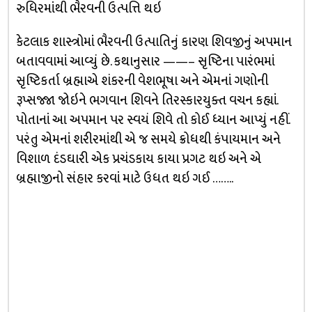
રુધિરમાંથી ભૈરવની ઉત્પત્તિ થઇ
કેટલાક શાસ્ત્રોમાં ભૈરવની ઉત્પાતિનું કારણ શિવજીનું અપમાન
બતાવવામાં આવ્યું છે. કથાનુસાર ——– સૃષ્ટિના પારંભમાં
સૃષ્ટિકર્તા બ્રહ્માએ શંકરની વેશભૂષા અને એમનાં ગણોની
રૂપ્સજ્જા જોઇને ભગવાન શિવને તિરસ્કારયુક્ત વચન કહ્યાં.
પોતાનાં આ અપમાન પર સ્વયં શિવે તો કોઈ ધ્યાન આપ્યું નહીં.
પરંતુ એમનાં શરીરમાંથી એ જ સમયે ક્રોધથી કંપાયમાન અને
વિશાળ દંડઘારી એક પ્રચંડકાય કાયા પ્રગટ થઇ અને એ
બ્રહ્માજીનો સંહાર કરવાં માટે ઉધત થઇ ગઈ ……..