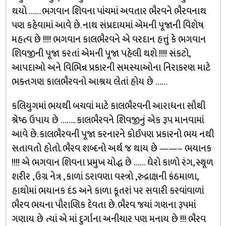
થયો …… ભગવાન શિવના પાંચમાં અવતાર ભૈરવને ભૈરવનાથ
પણ કહેવામાં આવે છે. નાથ સંપ્રદાયમાં એમની પૂજાની વિશેષ
મહત્વ છે !!!! ભગવાન કાલભૈરવને એ વરદાન હત્તું કે ભગવાન
શિવજીની પૂજા કરતાં એમની પૂજા પહેલી થશે !!!! સંકટો,
આપદાઓ અને વિભિન્ન પ્રકારની સમસ્યાઓના નિરાકરણ માટે
ભક્તગણ કાલભૈરવનો આશ્રય લેતાં હોય છે ……
કલિયુગમાં ભયથી બચવાં માટે કાલભૈરવની આરાધના સૌથી
શ્રેષ્ઠ ઉપાય છે …….. કાલભૈરવને શિવજીનું એક રૂપ માનવામાં
આવે છે. કાલભૈરવની પૂજા કરનારને કોઈપણ પ્રકારનો ભય નથી
સતાવતો હોતો. ભૈરવ શબ્દનો અર્થ જ થાય છે ——– ભયાનક
!!!! એ ભગવાન શિવના પ્રમુખ યોદ્ધ છે …… ઘેરો કાળો રંગ, સ્થૂળ
શરીર , ઉગ્ર નેત્ર , કાળાં ડરાવણા વસ્ત્રો ,રુદ્રાક્ષની કંઠમાળા,
હાથોમાં ભયાનક દંડ અને કાળા કૂતરાં પર સવારી કરવાંવાળાં
ભૈરવ ભયના પૌરાણિક દેવતા છે. ભૈરવ જયાં ગણના રૂપમાં
ગણાય છે ત્યાં એ માં દુર્ગાના અનીચાર પણ મનાય છે !!! ભૈરવ