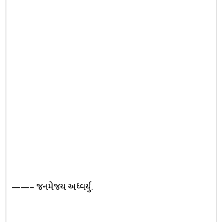
——– જનમેજય અધ્વર્યુ.