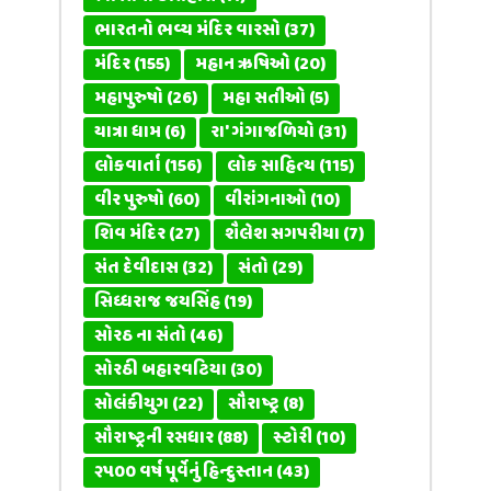
ભારતનો ભવ્ય મંદિર વારસો
(37)
મંદિર
(155)
મહાન ઋષિઓ
(20)
મહાપુરુષો
(26)
મહા સતીઓ
(5)
યાત્રા ધામ
(6)
રા' ગંગાજળિયો
(31)
લોકવાર્તા
(156)
લોક સાહિત્ય
(115)
વીર પુરુષો
(60)
વીરાંગનાઓ
(10)
શિવ મંદિર
(27)
શૈલેશ સગપરીયા
(7)
સંત દેવીદાસ
(32)
સંતો
(29)
સિધ્ધરાજ જયસિંહ
(19)
સોરઠ ના સંતો
(46)
સોરઠી બહારવટિયા
(30)
સોલંકીયુગ
(22)
સૌરાષ્ટ્ર
(8)
સૌરાષ્ટ્રની રસધાર
(88)
સ્ટોરી
(10)
૨૫૦૦ વર્ષ પૂર્વેનું હિન્દુસ્તાન
(43)