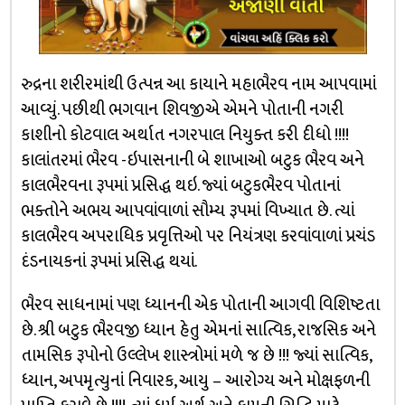
રુદ્રના શરીરમાંથી ઉત્પન્ન આ કાયાને મહાભૈરવ નામ આપવામાં
આવ્યું. પછીથી ભગવાન શિવજીએ એમને પોતાની નગરી
કાશીનો કોટવાલ અર્થાત નગરપાલ નિયુક્ત કરી દીધો !!!!
કાલાંતરમાં ભૈરવ -ઇપાસનાની બે શાખાઓ બટુક ભૈરવ અને
કાલભૈરવના રૂપમાં પ્રસિદ્ધ થઇ. જ્યાં બટુકભૈરવ પોતાનાં
ભક્તોને અભય આપવાંવાળાં સૌમ્ય રૂપમાં વિખ્યાત છે. ત્યાં
કાલભૈરવ અપરાધિક પ્રવૃત્તિઓ પર નિયંત્રણ કરવાંવાળાં પ્રચંડ
દંડનાયકનાં રૂપમાં પ્રસિદ્ધ થયાં.
ભૈરવ સાધનામાં પણ ધ્યાનની એક પોતાની આગવી વિશિષ્ટતા
છે. શ્રી બટુક ભૈરવજી ધ્યાન હેતુ એમનાં સાત્વિક, રાજસિક અને
તામસિક રૂપોનો ઉલ્લેખ શાસ્ત્રોમાં મળે જ છે !!! જ્યાં સાત્વિક,
ધ્યાન, અપમૃત્યુનાં નિવારક, આયુ – આરોગ્ય અને મોક્ષફળની