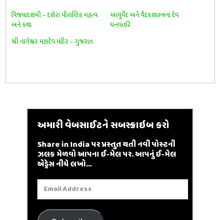
વિજયાદશમી – દશેરા પૌરાણિક મહત્વ
આયુર્વેદ અને વૈદકશાસ્ત્રનાં દેવ
અને કથા
ધનવંતરિ
શ્રી નાગેશ્વર મહાદેવ મંદિર – ગુજરાત
અમારી વેબસાઈટને સબસ્ક્રાઇબ કરો
Share in India પર પ્રસ્તુત થતી નવી પોસ્ટની
ઝલક મેળવો આપના ઈ-મેલ પર. આપનું ઈ-મેલ
એડ્રેસ નીચે લખો...
Email
Address