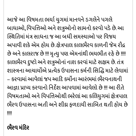
આજે આ વિષમતા ભર્યા યુગમાં માનવને ડગલેને પગલે
બાધાઓ, વિપત્તિઓ અને શત્રુઓનો સામનો કરવો પડે છે. આ
સ્થિતિમાં મંત્ર સાધના જ આ બધી સમસ્યાઓ પર વિજય
અપાવી શકે એમ હોય છે. ક્ષેત્રપાલ કાલભૈરવ કાળની જેમ રૌદ્ર
છે અને કાલરાજ છે !!! મૃત્યુ પણ એમનાંથી ભયભીત રહે છે !!!!
કાલભૈરવ દુષ્ટો અને શત્રુઓનાં નાશ કરવાં માટે સક્ષમ છે. તંત્ર
શાસ્ત્રના આચાર્યોએ પ્રત્યેક ઉપાસના કર્મની સિદ્ધિ માટે લેવામાં
– કરવામાં આવેલાં જપ આદિ કર્મોના આરંભમાં ભૈરવનાથની
આજ્ઞા પ્રાપ્ય કરવાનો નિર્દેશ આપવામાં આવેલો છે !!! આ રીતે
વિષમતાઓ અને વિપત્તિઓથી ભરેલાં આ કલિયુગમાં ક્ષેત્રપાલ
ભૈરવ ઉપાસના અતી અને શીઘ્ર ફળદાયી સાબિત થતી હોય છે
!!!!
ભૈરવ મંદિર