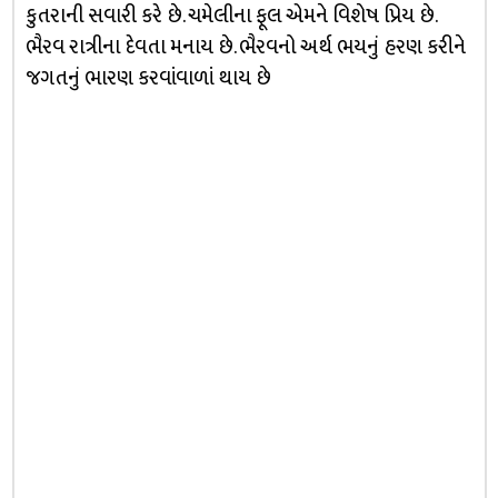
કુતરાની સવારી કરે છે. ચમેલીના ફૂલ એમને વિશેષ પ્રિય છે.
ભૈરવ રાત્રીના દેવતા મનાય છે. ભૈરવનો અર્થ ભયનું હરણ કરીને
જગતનું ભારણ કરવાંવાળાં થાય છે