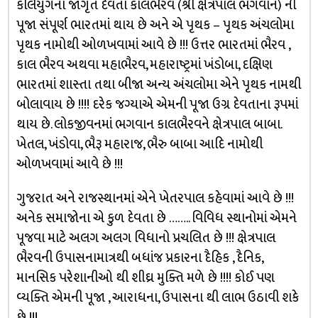
કલિયુગના જાગૃત દેવતા કાલભૈરવ (શ્રી ક્ષેત્રપાલ ભગવાન) ની
પૂજા સંપૂર્ણ ભારતમાં થાય છે અને એ પૃથક – પૃથક અંચલોમા
પૃથક નામોથી ઓળખવામાં આવે છે !!! ઉત્તર ભારતમાં ભૈરવ ,
કાલ ભૈરવ અથવા મહાભૈરવ, મહારાષ્ટ્રમાં ખંડોબા, દક્ષિણ
ભારતમાં શાસ્તા તથા બીજા અન્ય અંચલોમા એને પૃથક નામથી
બોલાવાય છે !!!! દરેક જગ્યાએ એમની પૂજા ઉગ્ર દેવતાના રૂપમાં
થાય છે. લોકજીવનમાં ભગવાન કાલભૈરવને ક્ષેત્રપાલ બાબા.
ખેતલ, ખંડોવા, ભૈરૂ મહારાજ, ભૈરુ બાબા આદિ નામોથી
ઓળખવામાં આવે છે !!!
ગુજરાત અને રાજસ્થાનમાં એને ખેતરપાલ કહેવામાં આવે છે !!!
અનેક સમાજોના એ કુળ દેવતા છે …….. વિવિધ સ્થાનોમાં એમને
પૂજવા માટે અલગ અલગ વિધાનો પ્રચલિત છે !!! ક્ષેત્રપાલ
ભૈરવની ઉપાસનામાત્રથી બધાંજ પ્રકારના દૈહિક , દૈનિક,
માનસિક પરેશાનીઓ થી શીઘ્ર મુક્તિ મળે છે !!!! કોઈ પણ
વ્યક્તિ એમની પૂજા , આરાધના, ઉપાસના થી લાભ ઉઠાવી શકે
છે !!!