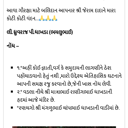
આવા ગૌરક્ષા માટે બલિદાન આપનાર શ્રી જેરામ દાદાને મારા
કોટી કોટી વંદન…
લી. ધ્રુવરાજ પી.ધાખડા (ભયલુભાઈ)
નોંધ –
૧.*અહીં કોઈ જ્ઞાતી,વર્ગ કે સમુદાયની લાગણીને ઠેશ
પહોંચાડવાનો હેતું નથી ,મારો ઉદ્દેશ્ય એતિહાસિક ઘટનાને
આપની સમક્ષ રજુ કરવાનો છે,જેની ખાસ નોંધ લેવી.
૨.* વડલા નીચે શ્રી માત્રાભાઈ રાણીગભાઈ ધાખડાની
હદમાં આજે મંદિર છે.
*રણચગો શ્રી મંગળુભાઈ ચાંપભાઈ ધાખડાની વાડીમાં છે.