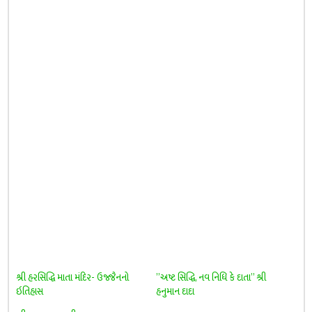
શ્રી હરસિદ્ધિ માતા મંદિર- ઉજ્જૈનનો
”અષ્ટ સિદ્ધિ, નવ નિધિ કે દાતા” શ્રી
ઇતિહાસ
હનુમાન દાદા