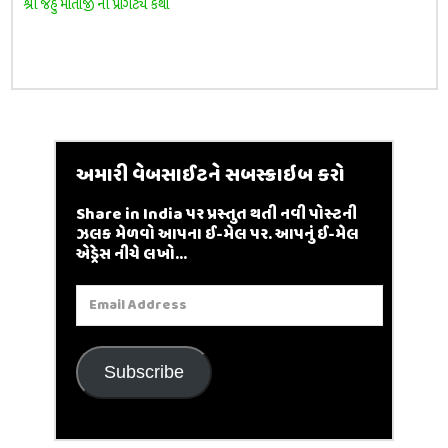
શ્રી જહુ માતાજી ની પ્રાગટ્ય કથા
અમારી વેબસાઈટને સબસ્ક્રાઇબ કરો
Share in India પર પ્રસ્તુત થતી નવી પોસ્ટની
ઝલક મેળવો આપના ઈ-મેલ પર. આપનું ઈ-મેલ
એડ્રેસ નીચે લખો...
Email
Address
Subscribe