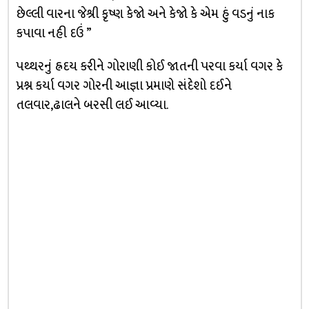
છેલ્લી વારના જેશ્રી કૃષ્ણ કેજો અને કેજો કે એમ હું વડનું નાક
કપાવા નહી દઉં ”
પથ્થરનું હ્રદય કરીને ગોરાણી કોઈ જાતની પરવા કર્યા વગર કે
પ્રશ્ન કર્યા વગર ગોરની આજ્ઞા પ્રમાણે સંદેશો દઈને
તલવાર,ઢાલને બરસી લઈ આવ્યા.