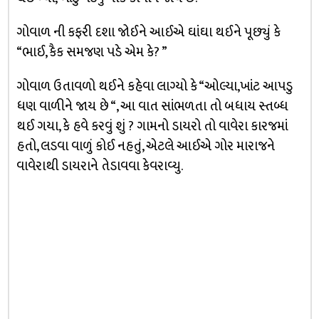
ગોવાળ ની કફરી દશા જોઈને આઈએ ઘાંઘા થઈને પૂછ્યું કે
“ભાઈ, કૈક સમજણ પડે એમ કે? ”
ગોવાળ ઉતાવળો થઈને કહેવા લાગ્યો કે “ઓલ્યા,ખાંટ આપડુ
ધણ વાળીને જાય છે “, આ વાત સાંભળતા તો બધાય સ્તબ્ધ
થઈ ગયા, કે હવે કરવું શું ? ગામનો ડાયરો તો વાવેરા કારજમાં
હતો, લડવા વાળું કોઈ નહતું, એટલે આઈએ ગોર મારાજને
વાવેરાથી ડાયરાને તેડાવવા કેવરાવ્યુ.