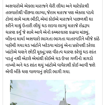
અસવારોએ એકલા મારાજને ઘેરી લીધા અને ચારેકોરથી
તલવારોથી પીંછવા લાગ્યા, જેરામ મારાજ પણ એકલા પંડયે
ટોળાં સામે બાથ ભીડી, એમાં કોઇએ મારાજને પાછળથી ઘા
કરીને માથું ઉતારી લીધું ધડ લડવા લાગ્યું મારાજે રોદ્રરૂપ
ધારણ કર્યું જે સામે આવે એનો કચ્ચરઘાણ કાઢવા માંડ્યું,
બીકના માર્યા અસવારો ભાગતા ભાગતા ધાતરવડીને બીજે કાંઠે
પહોંચી ગયા.ધડ ખાંટોને ખદેડવા માંડયું એના પ્રકોપથી ડરેલા
ખાંટોએ ધણને છોડી મૂક્યું,પણ વીરત્વ ધારણ કરેલું ધડ શાંત
પડતું નથી એટલે એમાંથી કોઈએ ધડ ઉપર ગળીનો ત્રાગડો
નાખ્યો અને ધડ શાંત થયું. ખાંટોએ વાવેરાથી કોઈ આવી જશે
એવી બીકે ધણ વાળવાનું છોડી ભાગી ગયા.