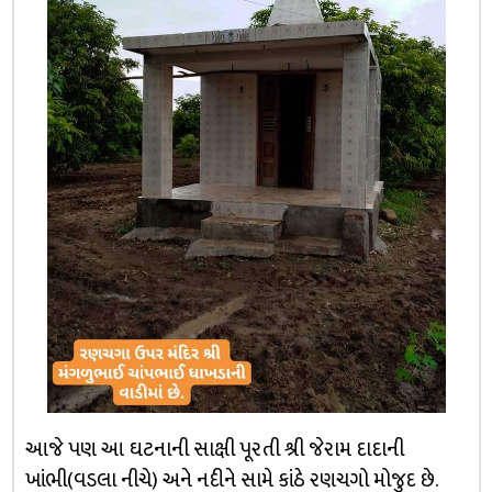
આજે પણ આ ઘટનાની સાક્ષી પૂરતી શ્રી જેરામ દાદાની
ખાંભી(વડલા નીચે) અને નદીને સામે કાંઠે રણચગો મોજુદ છે.