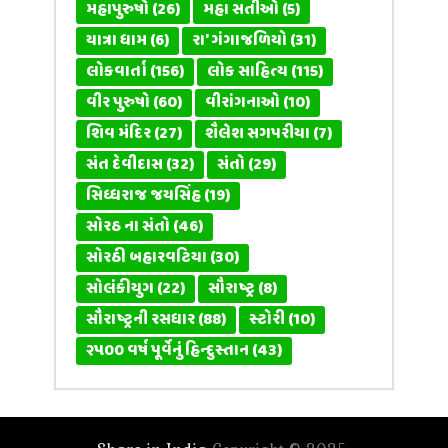
મહાપુરુષો
(26)
મહા સતીઓ
(5)
યાત્રા ધામ
(6)
રા' ગંગાજળિયો
(31)
લોકવાર્તા
(156)
લોક સાહિત્ય
(115)
વીર પુરુષો
(60)
વીરાંગનાઓ
(10)
શિવ મંદિર
(27)
શૈલેશ સગપરીયા
(7)
સંત દેવીદાસ
(32)
સંતો
(29)
સિધ્ધરાજ જયસિંહ
(19)
સોરઠ ના સંતો
(46)
સોરઠી બહારવટિયા
(30)
સોલંકીયુગ
(22)
સૌરાષ્ટ્ર
(8)
સૌરાષ્ટ્રની રસધાર
(88)
સ્ટોરી
(10)
૨૫૦૦ વર્ષ પૂર્વેનું હિન્દુસ્તાન
(43)