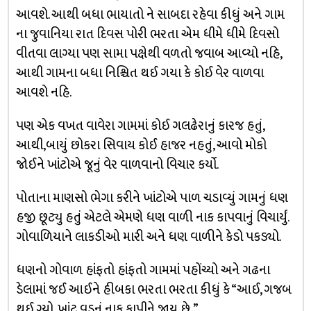
આવશે. આથી બધા ભાયાતો ને સાબદા રહેવા કીધું અને ગામ
ના જુવાનિયા રાત દિવસ પોરી ભરતા એમ ધીમે ધીમે દિવસો
વીતવા લાગ્યા પણ સામા પક્ષેથી વળતો જવાબ આવ્યો નહિ,
આથી ગામના બધા નિશ્ચિત થઈ ગયા કે કોઈ વેર વાળવા
આવશે નહિ.
પણ એક વખત વાવેરા ગામમાં કોઈ ગલઢેરાનું કારજ હતું,
આથી,બાયું છોકરા સિવાય કોઈ હાજર નહતું, આવો મોકો
જોઈને ખાંટોએ જૂનું વેર વાળવાનો વિચાર કર્યો.
પોતાના માણસો ભેગા કરીને ખાંટોએ પાળ ચડાવ્યું ગામનું ધણ
હજી છૂટ્યુ હતું એટલે એમણે ધણ વાળી નાક કાપવાનું વિચાર્યું.
ગોવાળિયાને લાકડીઓ મારી અને ધણ વાળીને કેડો પકડ્યો.
ધણનો ગોવાળ હાંફતો હાંફતો ગામમાં પહોંચ્યો અને ગઢના
ડેલામાં જઈ આઈને હીબકા ભરતા ભરતા કીધું કે “આઈ, ગજબ
થઈ ગ્યો, ખાંટુ વડનું નાક કાપીને જાય છે. ”