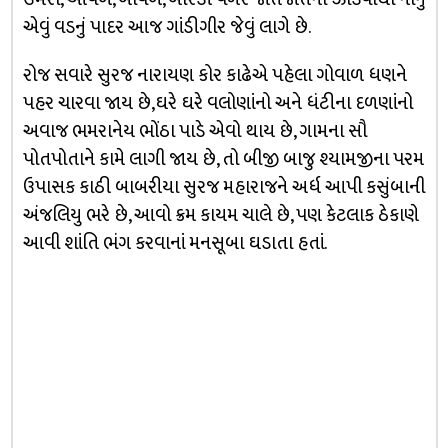
એવું વડનું પાદર આજ ગાંડીગીર જેવું લાગે છે.
રોજ સવારે સુરજ નારાયણ કોર કાઢેએ પહેલા ગોવાળ ધણને
પહર ચારવા જાય છે,ઘરે ઘરે વલોણાંનો અને ધંટીના દળણાંનો
અવાજ ભમરાનેય ભોંઠા પાડે એવો થાય છે, ગામના સૌ
પોતપોતાને કામે લાગી જાય છે, તો બીજી બાજુ શ્યામજીના પરમ
ઉપાસક કાઠી બાબરીયા સુરજ મહારાજને અર્ધ આપી કસુંબાની
અંજલિયુ ભરે છે, આવો ક્રમ કાયમ ચાલે છે, પણ કેટલાક ઠેકાણે
આવી શાંતિ ભંગ કરવાનાં મનસૂબા ઘડાતા હતાં.