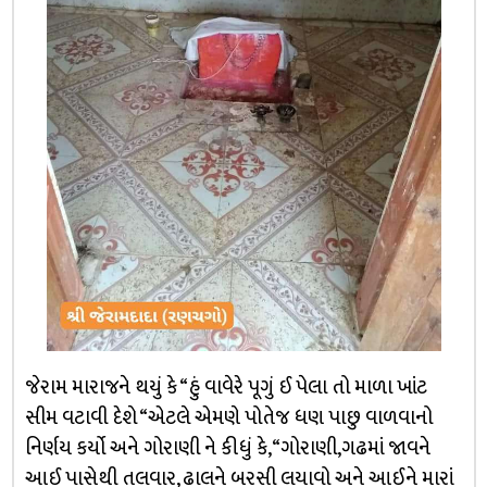
જેરામ મારાજને થયું કે “હું વાવેરે પૂગું ઈ પેલા તો માળા ખાંટ
સીમ વટાવી દેશે “એટલે એમણે પોતેજ ધણ પાછુ વાળવાનો
નિર્ણય કર્યો અને ગોરાણી ને કીધું કે, “ગોરાણી,ગઢમાં જાવને
આઈ પાસેથી તલવાર, ઢાલને બરસી લયાવો અને આઈને મારાં