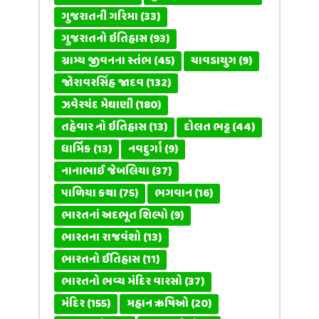
ગુજરાતની ગરિમા
(33)
ગુજરાતનો ઇતિહાસ
(93)
ગ્રામ્ય જીવનના સ્તંભ
(45)
ચાવડાયુગ
(9)
જોરાવરસિંહ જાદવ
(132)
ઝવેરચંદ મેઘાણી
(180)
તહેવાર નો ઇતિહાસ
(13)
દોલત ભટ્ટ
(44)
ધાર્મિક
(13)
નવદુર્ગા
(9)
નાનાભાઈ જેબલિયા
(37)
પાળિયા કથા
(75)
ભગવાન
(16)
ભારતનાં અદભૂત શિલ્પો
(9)
ભારતના રાજવંશો
(13)
ભારતનો ઈતિહાસ
(11)
ભારતનો ભવ્ય મંદિર વારસો
(37)
મંદિર
(155)
મહાન ઋષિઓ
(20)