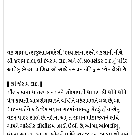
વડ ગામમાં (રાજુલા,અમરેલી )ભચાદરના રસ્તે વડલાની નીચે
શ્રી જેરામ દાદા, શ્રી દેવરામ દાદા અને શ્રી પ્રભાશંકર દાદાનું મંદિર
આવેલું છે. આ પાળિયાઓ સાથે રસપ્રદ ઇતિહાસ જોડાયેલો છે.
|| શ્રી જેરામ દાદા ||
ગીર કાંઠાના ધાતરવડ નગરને શોભાવતી ધાતરવડી ધીમે ધીમે
પંથ કાપતી બાબરીયાવાડને વીંધીને મહેરામણને મળે છે,આ
ધાતરવડીને કાંઠે જેમ મહાસાગરમાં નાનકડું બેટડું હોય એવું
વડનું પાદર શોભે છે. નદીના અમૃત સમાન મીઠાં જળને લીધે
ગામને ચારેકોર લીલીછમ ઝાડી ઉભી છે, આંબા, આંબલીયુ,
ઉમરા, આવળ, બાવળ, બોરડી વગેરે જાતજાતના ઝાડવાથી નાનું