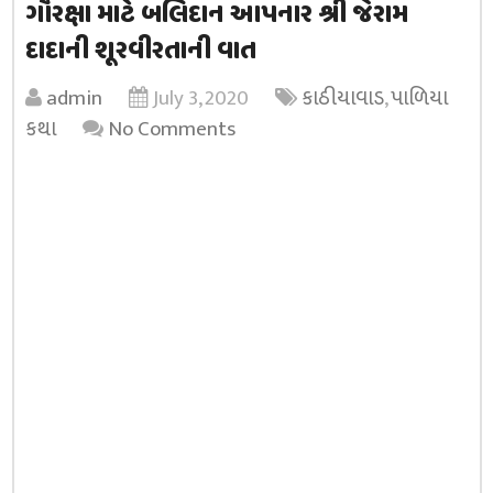
ગૌરક્ષા માટે બલિદાન આપનાર શ્રી જેરામ
દાદાની શૂરવીરતાની વાત
admin
July 3, 2020
કાઠીયાવાડ
,
પાળિયા
કથા
No Comments